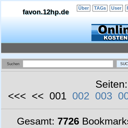
Über
TAGs
User
favon.12hp.de
Suchen
Seiten
<<< << 001
002
003
0
Gesamt:
7726
Bookmark