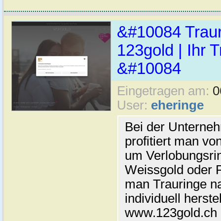
&#10084 Traur
123gold | Ihr T
&#10084
Eingetragen am:
0
User:
eheringe
Bei der Untern
profitiert man vo
um Verlobungsri
Weissgold oder 
man Trauringe n
individuell herste
www.123gold.ch 