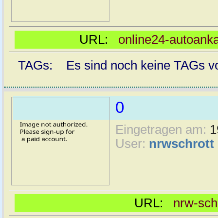
URL:
online24-autoanka
TAGs: Es sind noch keine TAGs vor
0
Eingetragen am:
1
User:
nrwschrott
URL:
nrw-sch