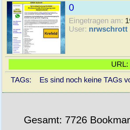
0
Eingetragen am:
1
User:
nrwschrott
URL
TAGs: Es sind noch keine TAGs vor
Gesamt: 7726 Bookmark