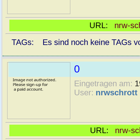
URL:
nrw-sc
TAGs: Es sind noch keine TAGs vor
0
Eingetragen am:
1
User:
nrwschrott
URL:
nrw-sc