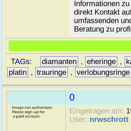
Informationen z
direkt Kontakt au
umfassenden un
Beratung zu profi
TAGs:
diamanten
,
eheringe
,
k
platin
,
trauringe
,
verlobungsringe
0
Eingetragen am:
1
User:
nrwschrott