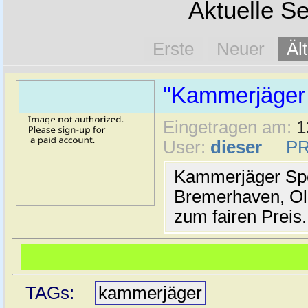
Aktuelle Se
Erste
Neuer
Äl
"Kammerjäger
Eingetragen am:
1
User:
dieser
PR
Kammerjäger Spe
Bremerhaven, Ol
zum fairen Preis.
TAGs:
kammerjäger