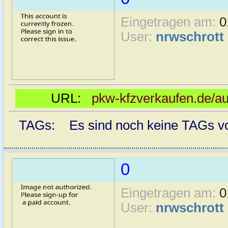
Eingetragen am:
0
User:
nrwschrott
URL:
pkw-kfzverkaufen.de/au
TAGs: Es sind noch keine TAGs vor
0
Eingetragen am:
0
User:
nrwschrott