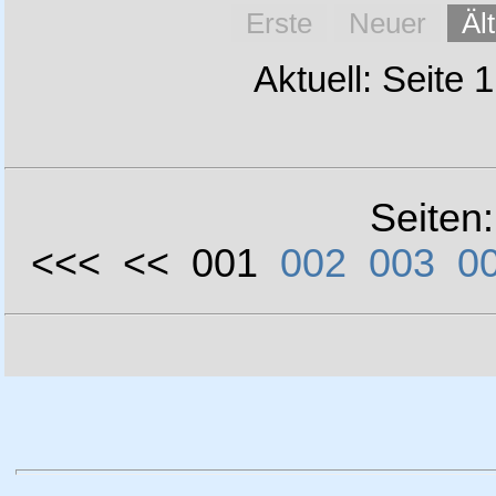
Erste
Neuer
Äl
Aktuell: Seite 
Seiten
<<< << 001
002
003
0