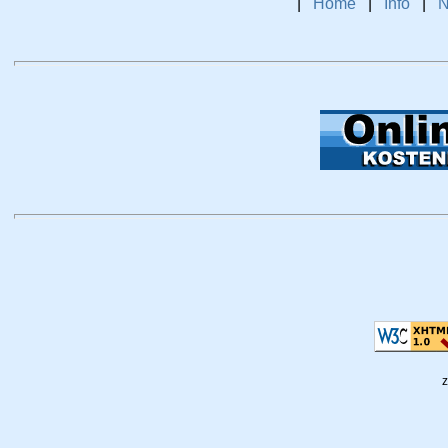
|
Home
|
Info
|
N
z