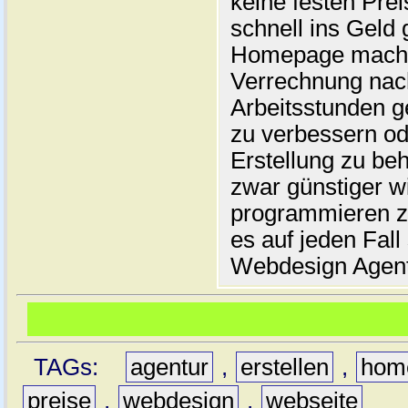
keine festen Prei
schnell ins Geld
Homepage machen
Verrechnung nach
Arbeitsstunden ge
zu verbessern od
Erstellung zu be
zwar günstiger wi
programmieren zu 
es auf jeden Fall 
Webdesign Agentu
TAGs:
agentur
,
erstellen
,
hom
preise
,
webdesign
,
webseite