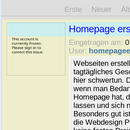
Erste
Neuer
Äl
Homepage erst
Eingetragen am:
0
User:
homepageer
Webseiten erstell
tagtägliches Ges
hier schwertun. 
wenn man Bedarf
Homepage hat, di
lassen und sich n
Besonders gut ist
die Webdesign Pr