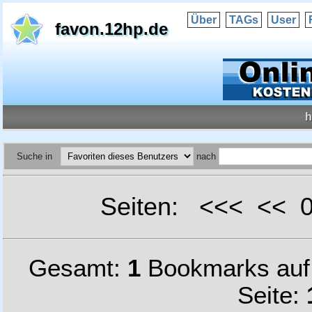
Über
TAGs
User
favon.12hp.de
h
Suche in
nach
Seiten: <<< <<
Gesamt:
1
Bookmarks au
Seite: