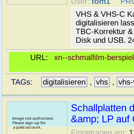
User:
tom1
PR
VHS & VHS-C Kas
digitalisieren las
TBC-Korrektur & 
Disk und USB. 24
URL:
xn--schmalfilm-berspiel
TAGs:
digitalisieren
,
vhs
,
vhs-
Schallplatten d
&amp; LP auf 
Eingetragen am:
1