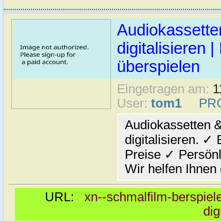
Audiokassett
digitalisieren 
überspielen
Eingetragen am:
1
User:
tom1
PR
Audiokassetten &
digitalisieren. ✓
Preise ✓ Persönl
Wir helfen Ihnen
URL:
xn--schmalfilm-berspiel
dig