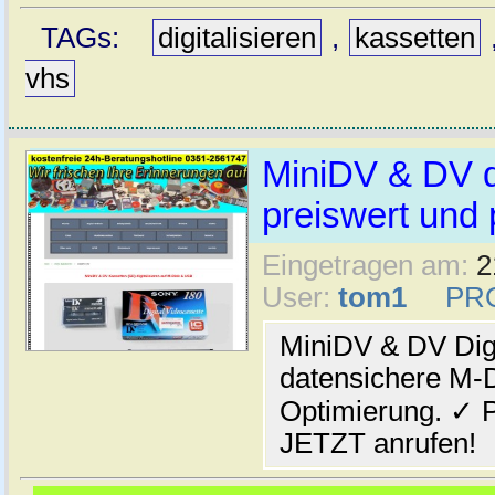
TAGs:
digitalisieren
,
kassetten
vhs
MiniDV & DV di
preiswert und 
Eingetragen am:
2
User:
tom1
PR
MiniDV & DV Digi
datensichere M-Di
Optimierung. ✓ P
JETZT anrufen!