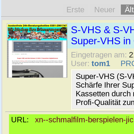
Erste
Neuer
Äl
S-VHS & S-VHS
Super-VHS in 
Eingetragen am:
2
User:
tom1
PR
Super-VHS (S-VHS
Schärfe Ihrer S
Kassetten durch 
Profi-Qualität zu
URL:
xn--schmalfilm-berspielen-ji