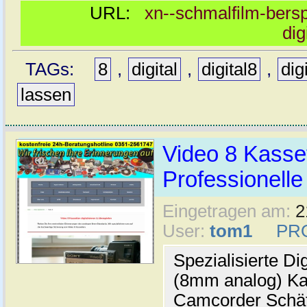
URL:
xn--schmalfilm-berspi
dig
TAGs:
8
,
digital
,
digital8
,
dig
lassen
Video 8 Kassett
Professionelle
Eingetragen am:
2
User:
tom1
PR
Spezialisierte Di
(8mm analog) Kas
Camcorder Schät