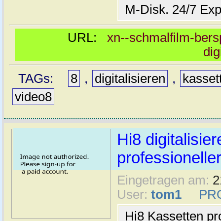
M-Disk. 24/7 Exp
URL:
xn--schmalfilm-bersp
dig
TAGs:
8
,
digitalisieren
,
kasset
video8
Hi8 digitalisier
professioneller
Eingetragen am:
2
User:
tom1
PR
Hi8 Kassetten pro