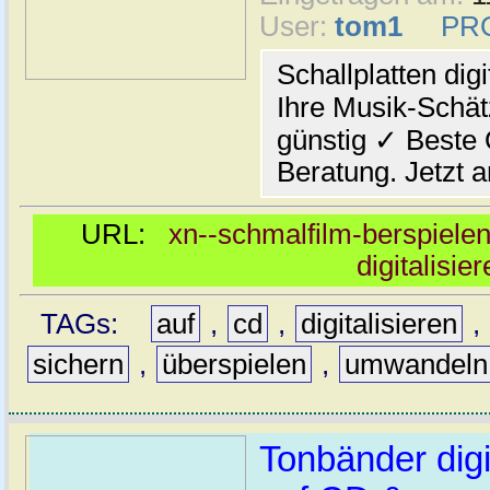
User:
tom1
PR
Schallplatten dig
Ihre Musik-Schät
günstig ✓ Beste 
Beratung. Jetzt a
URL:
xn--schmalfilm-berspielen-
digitalisi
TAGs:
auf
,
cd
,
digitalisieren
,
sichern
,
überspielen
,
umwandeln
Tonbänder digi