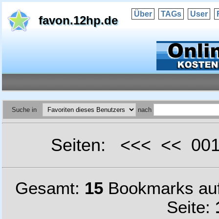
Über
TAGs
User
favon.12hp.de
Suche in
nach
Seiten: <<< << 0
Gesamt:
15
Bookmarks au
Seite: