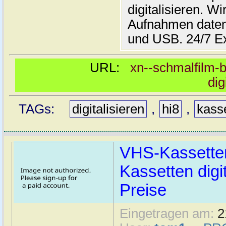
digitalisieren. Wi
Aufnahmen daten
und USB. 24/7 E
URL:
xn--schmalfilm-b
dig
TAGs:
digitalisieren
,
hi8
,
kass
VHS-Kassette
Kassetten digit
Preise
Eingetragen am:
2