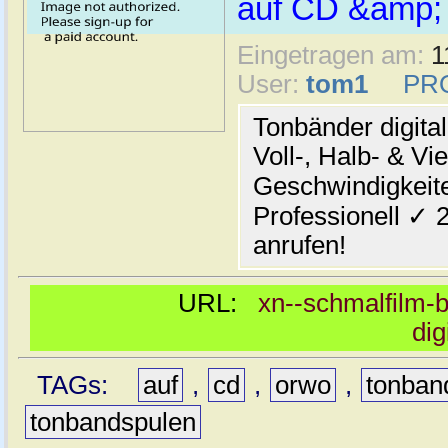
auf CD &amp;
Eingetragen am:
1
User:
tom1
PR
Tonbänder digita
Voll-, Halb- & Vie
Geschwindigkeit
Professionell ✓ 
anrufen!
URL:
xn--schmalfilm-b
dig
TAGs:
auf
,
cd
,
orwo
,
tonban
tonbandspulen