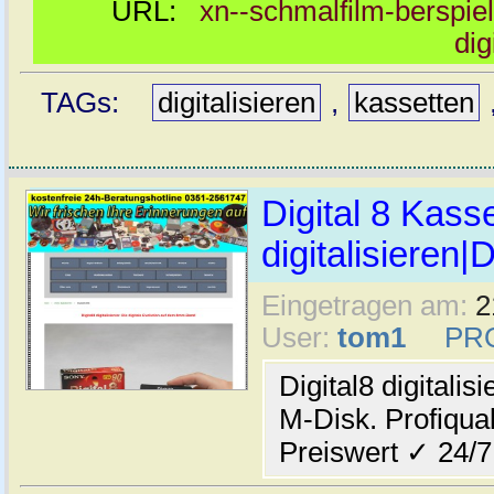
URL:
xn--schmalfilm-berspiel
dig
TAGs:
digitalisieren
,
kassetten
Digital 8 Kass
digitalisieren|
Eingetragen am:
2
User:
tom1
PR
Digital8 digitali
M-Disk. Profiqual
Preiswert ✓ 24/7