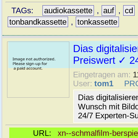
TAGs:
audiokassette
,
auf
,
cd
tonbandkassette
,
tonkassette
Dias digitalisi
Preiswert ✓ 24
Eingetragen am:
1
User:
tom1
PR
Dias digitalisiere
Wunsch mit Bild
24/7 Experten-Su
URL:
xn--schmalfilm-berspiel