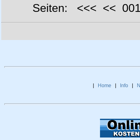
Seiten: <<< << 0
|
Home
|
Info
|
N