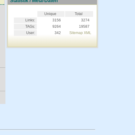
Statistik / Meta-Daten
Unique
Total
Links:
3156
3274
TAGs:
9264
19587
User:
342
Sitemap XML