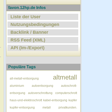
favon.12hp.de Infos
Liste der User
Nutzungsbedingungen
Backlink / Banner
RSS Feed (XML)
API (Im-/Export)
Populäre Tags
altmetall
alt-metall-entsorgung
aluminium
autoentsorgung
autoschrott-
entsorgung
autoverschrottung
computerschrott
haus-und-elektroschrott
kabel-entsorgung
kupfer
kupfer-entsorgung
metall
privatkunden.