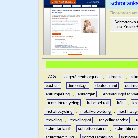
Schrottanka
Eingetragen am
Schrottankau
faire Preise
TAGs:
altgeräteentsorgung
,
altmetall
,
altm
bochum
,
demontage
,
deutschland
,
dortmu
entrümpelung
,
entsorgen
,
entsorgungsfachbet
,
industrierecycling
,
kabelschrott
,
köln
,
ko
metallrecycling
,
metallverwertung
,
nachhaltig
recycling
,
recyclinghof
,
recyclingservice
,
schrottankauf
,
schrottcontainer
,
schrottdienst
schrottrecycling
,
schrottsammlung
,
schrottse