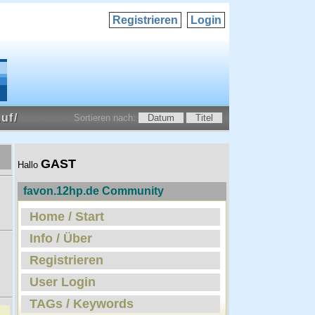
Registrieren
Login
uf/
Sortieren nach:
Datum
Titel
GAST
Hallo
favon.12hp.de Community
Home / Start
Info / Über
Registrieren
User Login
TAGs / Keywords