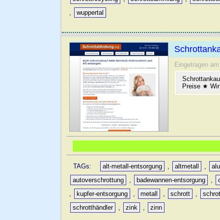
,
wuppertal
Schrottanka
Eingetragen am
Schrottankau
Preise ★ Wir
TAGs:
alt-metall-entsorgung
,
altmetall
,
al
autoverschrottung
,
badewannen-entsorgung
,
,
kupfer-entsorgung
,
metall
,
schrott
,
schro
schrotthändler
,
zink
,
zinn