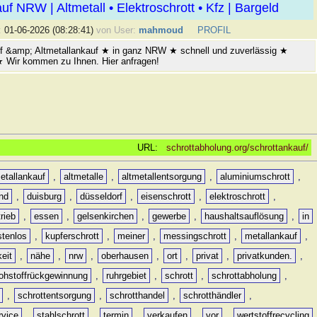
uf NRW | Altmetall • Elektroschrott • Kfz | Bargeld
:
01-06-2026 (08:28:41)
von User:
mahmoud
PROFIL
f &amp; Altmetallankauf ★ in ganz NRW ★ schnell und zuverlässig ★
 ★ Wir kommen zu Ihnen. Hier anfragen!
URL:
schrottabholung.org/schrottankauf/
etallankauf
,
altmetalle
,
altmetallentsorgung
,
aluminiumschrott
,
nd
,
duisburg
,
düsseldorf
,
eisenschrott
,
elektroschrott
,
rieb
,
essen
,
gelsenkirchen
,
gewerbe
,
haushaltsauflösung
,
in
stenlos
,
kupferschrott
,
meiner
,
messingschrott
,
metallankauf
,
keit
,
nähe
,
nrw
,
oberhausen
,
ort
,
privat
,
privatkunden.
,
rohstoffrückgewinnung
,
ruhrgebiet
,
schrott
,
schrottabholung
,
,
schrottentsorgung
,
schrotthandel
,
schrotthändler
,
rvice
,
stahlschrott
,
termin
,
verkaufen
,
vor
,
wertstoffrecycling