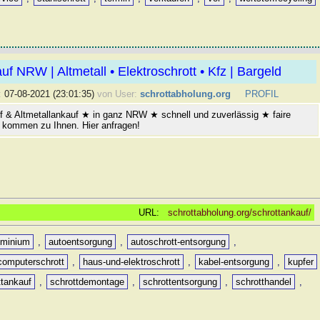
uf NRW | Altmetall • Elektroschrott • Kfz | Bargeld
:
07-08-2021 (23:01:35)
von User:
schrottabholung.org
PROFIL
f & Altmetallankauf ★ in ganz NRW ★ schnell und zuverlässig ★ faire
 kommen zu Ihnen. Hier anfragen!
URL:
schrottabholung.org/schrottankauf/
uminium
,
autoentsorgung
,
autoschrott-entsorgung
,
computerschrott
,
haus-und-elektroschrott
,
kabel-entsorgung
,
kupfer
ttankauf
,
schrottdemontage
,
schrottentsorgung
,
schrotthandel
,