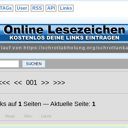
TAGs
User
RSS
API
Links
rlauf von https://schrottabholung.org/schrottanka
 <<< << 001 >> >>>
ks auf
1
Seiten --- Aktuelle Seite:
1
Neuer
Älter
Letzte