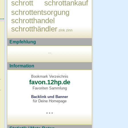
schrott
schrottankauf
schrottentsorgung
schrotthandel
schrotthändler
zink
zinn
Empfehlung
...
Information
Bookmark Verzeichnis
favon.12hp.de
Favoriten Sammlung
Backlink und Banner
für Deine Homepage
* * *