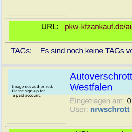
URL:
pkw-kfzankauf.de/au
TAGs: Es sind noch keine TAGs vor
Autoverschrot
Westfalen
Eingetragen am:
0
User:
nrwschrott