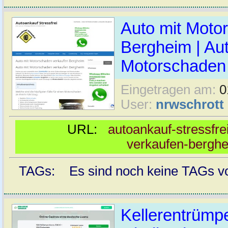
Auto mit Moto
Bergheim | Au
Motorschaden 
Eingetragen am:
0
User:
nrwschrott
URL:
autoankauf-stressfre
verkaufen-bergh
TAGs: Es sind noch keine TAGs vor
Kellerentrümp