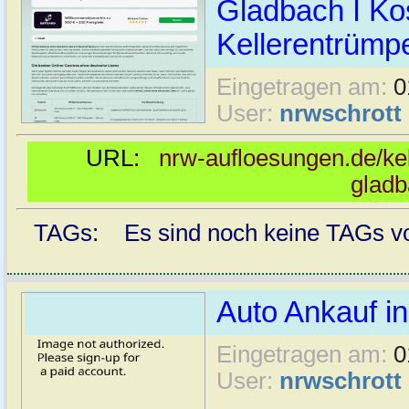
Gladbach I Ko
Kellerentrümp
Eingetragen am:
0
User:
nrwschrott
URL:
nrw-aufloesungen.de/ke
glad
TAGs: Es sind noch keine TAGs vor
Auto Ankauf i
Eingetragen am:
0
User:
nrwschrott