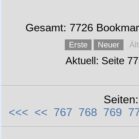
Gesamt: 7726 Bookmark
Erste
Neuer
Äl
Aktuell: Seite 7
Seiten
<<<
<<
767
768
769
7