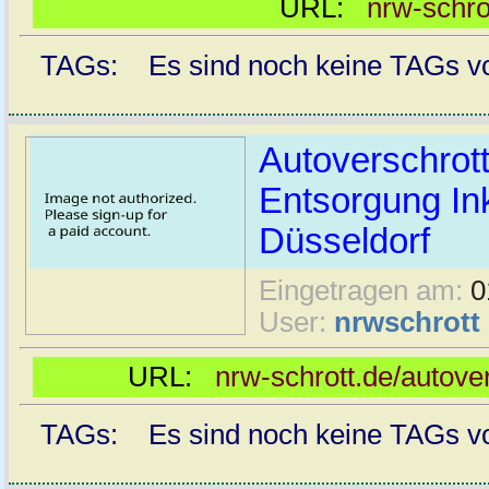
URL:
nrw-schro
TAGs: Es sind noch keine TAGs vor
Autoverschrot
Entsorgung Ink
Düsseldorf
Eingetragen am:
0
User:
nrwschrott
URL:
nrw-schrott.de/autove
TAGs: Es sind noch keine TAGs vor