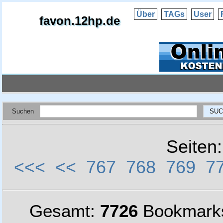
Über
TAGs
User
favon.12hp.de
Suchen
Seiten
<<<
<<
767
768
769
7
Gesamt:
7726
Bookmark