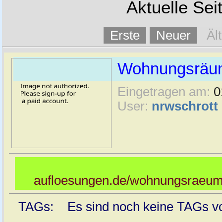
Aktuelle Sei
Erste
Neuer
Äl
Wohnungsräu
Eingetragen am:
0
User:
nrwschrott
aufloesungen.de/wohnungsraeu
TAGs: Es sind noch keine TAGs vor