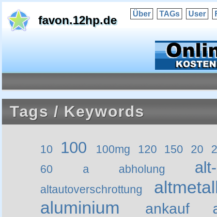
Über
TAGs
User
favon.12hp.de
Tags / Keywords
100
10
100mg
120
150
20
alt
60
a
abholung
altmetal
altautoverschrottung
aluminium
ankauf