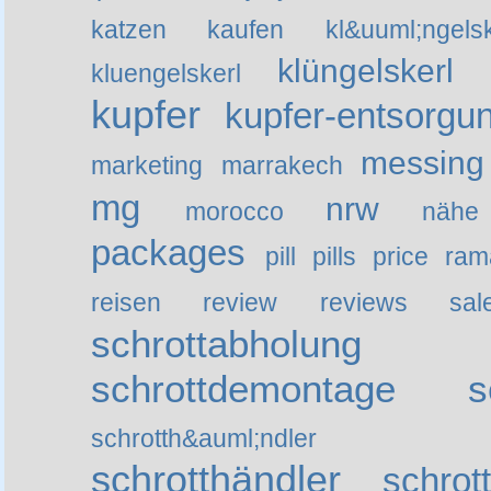
katzen
kaufen
kl&uuml;ngelsk
klüngelskerl
kluengelskerl
kupfer
kupfer-entsorgu
messing
marketing
marrakech
mg
nrw
morocco
nähe
packages
pill
pills
price
ram
reisen
review
reviews
sal
schrottabholung
schrottdemontage
s
schrotth&auml;ndler
schrotthändler
schrott