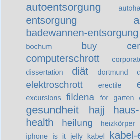
autoentsorgung
autoha
a
entsorgung
badewannen-entsorgung
buy
ce
bochum
computerschrott
corporat
diät
dissertation
dortmund
elektroschrott
erectile
fildena
excursions
for
garten
gesundheit
hajj
haus-
health
heilung
heizkörper
kabel-
iphone
is
it
jelly
kabel