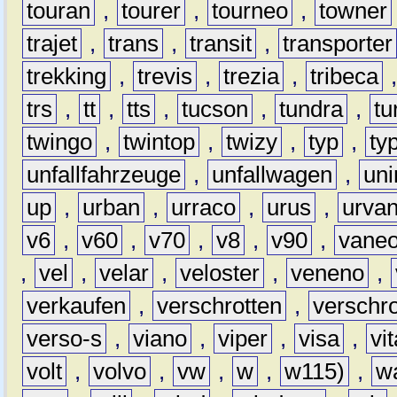
touran
,
tourer
,
tourneo
,
towner
trajet
,
trans
,
transit
,
transporter
trekking
,
trevis
,
trezia
,
tribeca
trs
,
tt
,
tts
,
tucson
,
tundra
,
tu
twingo
,
twintop
,
twizy
,
typ
,
ty
unfallfahrzeuge
,
unfallwagen
,
un
up
,
urban
,
urraco
,
urus
,
urva
v6
,
v60
,
v70
,
v8
,
v90
,
vane
,
vel
,
velar
,
veloster
,
veneno
,
verkaufen
,
verschrotten
,
verschro
verso-s
,
viano
,
viper
,
visa
,
vi
volt
,
volvo
,
vw
,
w
,
w115)
,
w