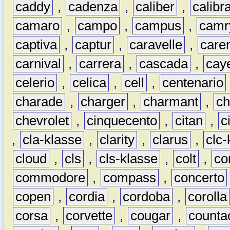
caddy
,
cadenza
,
caliber
,
calibr
camaro
,
campo
,
campus
,
camr
captiva
,
captur
,
caravelle
,
care
carnival
,
carrera
,
cascada
,
cay
celerio
,
celica
,
cell
,
centenario
charade
,
charger
,
charmant
,
ch
chevrolet
,
cinquecento
,
citan
,
c
,
cla-klasse
,
clarity
,
clarus
,
clc-
cloud
,
cls
,
cls-klasse
,
colt
,
c
commodore
,
compass
,
concerto
copen
,
cordia
,
cordoba
,
corolla
corsa
,
corvette
,
cougar
,
counta