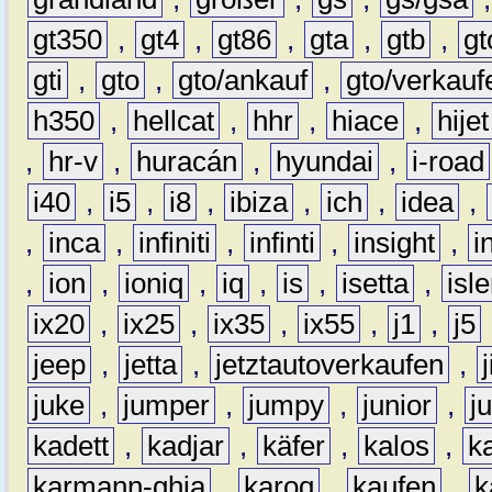
gt350
,
gt4
,
gt86
,
gta
,
gtb
,
gt
gti
,
gto
,
gto/ankauf
,
gto/verkauf
h350
,
hellcat
,
hhr
,
hiace
,
hijet
,
hr-v
,
huracán
,
hyundai
,
i-road
i40
,
i5
,
i8
,
ibiza
,
ich
,
idea
,
,
inca
,
infiniti
,
infinti
,
insight
,
i
,
ion
,
ioniq
,
iq
,
is
,
isetta
,
isl
ix20
,
ix25
,
ix35
,
ix55
,
j1
,
j5
jeep
,
jetta
,
jetztautoverkaufen
,
juke
,
jumper
,
jumpy
,
junior
,
j
kadett
,
kadjar
,
käfer
,
kalos
,
k
karmann-ghia
,
karoq
,
kaufen
,
k