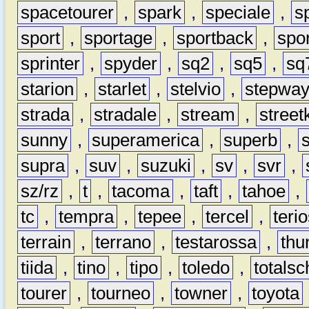
spacetourer
,
spark
,
speciale
,
s
sport
,
sportage
,
sportback
,
spo
sprinter
,
spyder
,
sq2
,
sq5
,
sq
starion
,
starlet
,
stelvio
,
stepwa
strada
,
stradale
,
stream
,
street
sunny
,
superamerica
,
superb
,
supra
,
suv
,
suzuki
,
sv
,
svr
,
sz/rz
,
t
,
tacoma
,
taft
,
tahoe
,
tc
,
tempra
,
tepee
,
tercel
,
teri
terrain
,
terrano
,
testarossa
,
thu
tiida
,
tino
,
tipo
,
toledo
,
totals
tourer
,
tourneo
,
towner
,
toyota