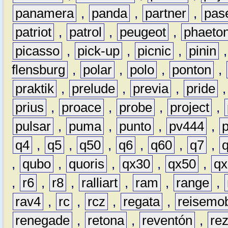
panamera
,
panda
,
partner
,
pas
patriot
,
patrol
,
peugeot
,
phaeto
picasso
,
pick-up
,
picnic
,
pinin
flensburg
,
polar
,
polo
,
ponton
,
praktik
,
prelude
,
previa
,
pride
prius
,
proace
,
probe
,
project
,
pulsar
,
puma
,
punto
,
pv444
,
q4
,
q5
,
q50
,
q6
,
q60
,
q7
,
,
qubo
,
quoris
,
qx30
,
qx50
,
qx
,
r6
,
r8
,
ralliart
,
ram
,
range
,
rav4
,
rc
,
rcz
,
regata
,
reisemob
renegade
,
retona
,
reventón
,
re