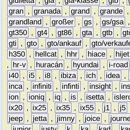
giulietta
,
gla
,
gla-klasse
,
glb
,
gran
,
granada
,
grand
,
grande
grandland
,
großer
,
gs
,
gs/gsa
gt350
,
gt4
,
gt86
,
gta
,
gtb
,
gt
gti
,
gto
,
gto/ankauf
,
gto/verkauf
h350
,
hellcat
,
hhr
,
hiace
,
hijet
,
hr-v
,
huracán
,
hyundai
,
i-road
i40
,
i5
,
i8
,
ibiza
,
ich
,
idea
,
inca
,
infiniti
,
infinti
,
insight
,
in
ion
,
ioniq
,
iq
,
is
,
isetta
,
isler
ix20
,
ix25
,
ix35
,
ix55
,
j1
,
j5
jeep
,
jetta
,
jimny
,
joice
,
journ
,
junior
,
justy
,
k
,
ka
,
kad
,
ka