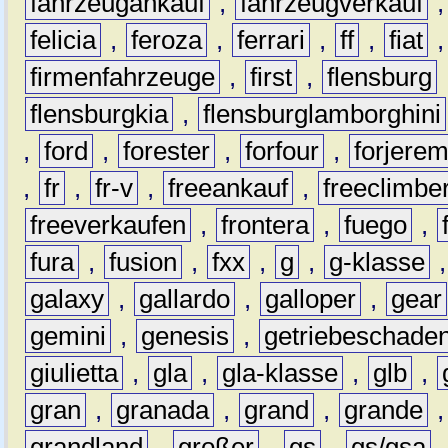
fahrzeugankauf
,
fahrzeugverkauf
felicia
,
feroza
,
ferrari
,
ff
,
fiat
firmenfahrzeuge
,
first
,
flensburg
flensburgkia
,
flensburglamborghini
,
ford
,
forester
,
forfour
,
forjere
,
fr
,
fr-v
,
freeankauf
,
freeclimbe
freeverkaufen
,
frontera
,
fuego
,
fura
,
fusion
,
fxx
,
g
,
g-klasse
galaxy
,
gallardo
,
galloper
,
gear
gemini
,
genesis
,
getriebeschade
giulietta
,
gla
,
gla-klasse
,
glb
,
gran
,
granada
,
grand
,
grande
grandland
,
großer
,
gs
,
gs/gsa