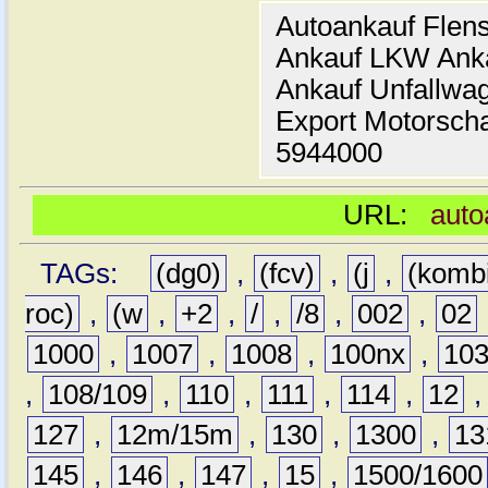
Autoankauf Flen
Ankauf LKW Ank
Ankauf Unfallwa
Export Motorsch
5944000
URL:
auto
TAGs:
(dg0)
,
(fcv)
,
(j
,
(komb
roc)
,
(w
,
+2
,
/
,
/8
,
002
,
02
1000
,
1007
,
1008
,
100nx
,
10
,
108/109
,
110
,
111
,
114
,
12
127
,
12m/15m
,
130
,
1300
,
13
145
,
146
,
147
,
15
,
1500/1600