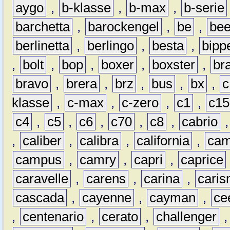
aygo
,
b-klasse
,
b-max
,
b-serie
barchetta
,
barockengel
,
be
,
be
berlinetta
,
berlingo
,
besta
,
bipp
,
bolt
,
bop
,
boxer
,
boxster
,
br
bravo
,
brera
,
brz
,
bus
,
bx
,
c
klasse
,
c-max
,
c-zero
,
c1
,
c15
c4
,
c5
,
c6
,
c70
,
c8
,
cabrio
,
caliber
,
calibra
,
california
,
cam
campus
,
camry
,
capri
,
caprice
caravelle
,
carens
,
carina
,
cari
cascada
,
cayenne
,
cayman
,
ce
,
centenario
,
cerato
,
challenger