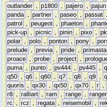
outlander
,
p1800
,
pajero
,
pajun
panda
,
partner
,
paseo
,
passat
patrol
,
peugeot
,
phaeton
,
phan
pick-up
,
picnic
,
pinin
,
pixo
,
p
polar
,
polo
,
ponton
,
pony
,
por
prelude
,
previa
,
pride
,
primasta
proace
,
probe
,
project
,
prologu
puma
,
punto
,
pv444
,
pv445
,
q50
,
q6
,
q60
,
q7
,
q8
,
q9
,
quoris
,
qx30
,
qx50
,
qx70
,
r
,
r8
,
ralliart
,
ram
,
range
,
range
rc
,
rcz
,
regata
,
reisemobil
,
re