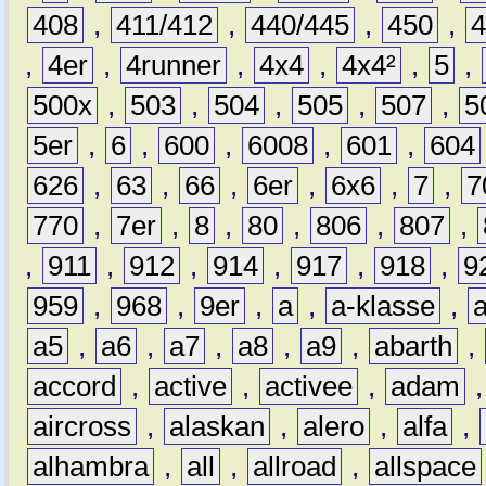
408
,
411/412
,
440/445
,
450
,
,
4er
,
4runner
,
4x4
,
4x4²
,
5
,
500x
,
503
,
504
,
505
,
507
,
5
5er
,
6
,
600
,
6008
,
601
,
604
626
,
63
,
66
,
6er
,
6x6
,
7
,
7
770
,
7er
,
8
,
80
,
806
,
807
,
,
911
,
912
,
914
,
917
,
918
,
9
959
,
968
,
9er
,
a
,
a-klasse
,
a5
,
a6
,
a7
,
a8
,
a9
,
abarth
,
accord
,
active
,
activee
,
adam
aircross
,
alaskan
,
alero
,
alfa
,
alhambra
,
all
,
allroad
,
allspace