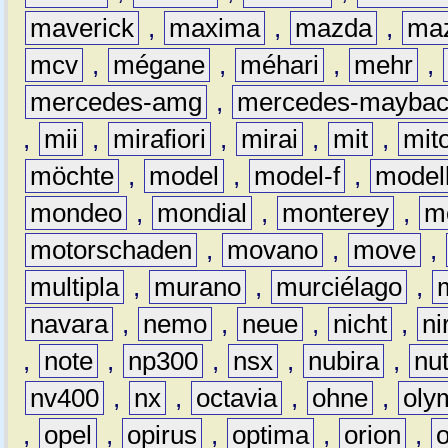
maverick
,
maxima
,
mazda
,
ma
mcv
,
mégane
,
méhari
,
mehr
,
mercedes-amg
,
mercedes-mayba
,
mii
,
mirafiori
,
mirai
,
mit
,
mit
möchte
,
model
,
model-f
,
model
mondeo
,
mondial
,
monterey
,
m
motorschaden
,
movano
,
move
,
multipla
,
murano
,
murciélago
,
navara
,
nemo
,
neue
,
nicht
,
ni
,
note
,
np300
,
nsx
,
nubira
,
nu
nv400
,
nx
,
octavia
,
ohne
,
oly
,
opel
,
opirus
,
optima
,
orion
,