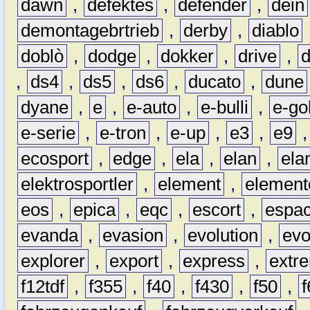
dawn
,
defektes
,
defender
,
dein
demontagebrtrieb
,
derby
,
diablo
doblò
,
dodge
,
dokker
,
drive
,
,
ds4
,
ds5
,
ds6
,
ducato
,
dune
dyane
,
e
,
e-auto
,
e-bulli
,
e-gol
e-serie
,
e-tron
,
e-up
,
e3
,
e9
ecosport
,
edge
,
ela
,
elan
,
ela
elektrosportler
,
element
,
element
eos
,
epica
,
eqc
,
escort
,
espa
evanda
,
evasion
,
evolution
,
ev
explorer
,
export
,
express
,
extr
f12tdf
,
f355
,
f40
,
f430
,
f50
,
f