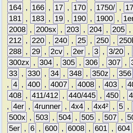
164
,
166
,
17
,
170
,
1750/
,
1
181
,
183
,
19
,
190
,
1900
,
1e
2008
,
200sx
,
203
,
204
,
205
212
,
220
,
240
,
25
,
250
,
250
288
,
29
,
2cv
,
2er
,
3
,
3/20
,
300zx
,
304
,
305
,
306
,
307
,
33
,
330
,
34
,
348
,
350z
,
356
,
4
,
400
,
4007
,
4008
,
403
,
4
408
,
411/412
,
440/445
,
450
,
,
4er
,
4runner
,
4x4
,
4x4²
,
5
,
500x
,
503
,
504
,
505
,
507
,
5
5er
,
6
,
600
,
6008
,
601
,
604