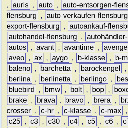
,
auris
,
auto
,
auto-entsorgen-flen
flensburg
,
auto-verkaufen-flensburg
export-flensburg
,
autoankauf-flensb
autohandel-flensburg
,
autohändler-
autos
,
avant
,
avantime
,
avenge
aveo
,
ax
,
aygo
,
b-klasse
,
b-m
baleno
,
barchetta
,
barockengel
berlina
,
berlinetta
,
berlingo
,
bes
bluebird
,
bmw
,
bolt
,
bop
,
box
brake
,
brava
,
bravo
,
brera
,
br
crosser
,
c-hr
,
c-klasse
,
c-max
c25
,
c3
,
c30
,
c4
,
c5
,
c6
,
c