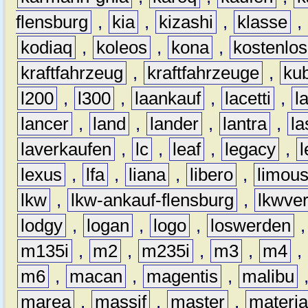
flensburg
,
kia
,
kizashi
,
klasse
,
kodiaq
,
koleos
,
kona
,
kostenlos
kraftfahrzeug
,
kraftfahrzeuge
,
kub
l200
,
l300
,
laankauf
,
lacetti
,
l
lancer
,
land
,
lander
,
lantra
,
la
laverkaufen
,
lc
,
leaf
,
legacy
,
lexus
,
lfa
,
liana
,
libero
,
limous
lkw
,
lkw-ankauf-flensburg
,
lkwver
lodgy
,
logan
,
logo
,
loswerden
m135i
,
m2
,
m235i
,
m3
,
m4
,
m6
,
macan
,
magentis
,
malibu
marea
,
massif
,
master
,
materi