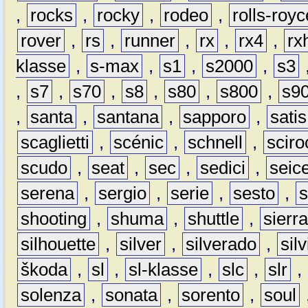
,
rocks
,
rocky
,
rodeo
,
rolls-royc
rover
,
rs
,
runner
,
rx
,
rx4
,
rx
klasse
,
s-max
,
s1
,
s2000
,
s3
,
s7
,
s70
,
s8
,
s80
,
s800
,
s9
,
santa
,
santana
,
sapporo
,
satis
scaglietti
,
scénic
,
schnell
,
sciro
scudo
,
seat
,
sec
,
sedici
,
seic
serena
,
sergio
,
serie
,
sesto
,
shooting
,
shuma
,
shuttle
,
sierr
silhouette
,
silver
,
silverado
,
silv
škoda
,
sl
,
sl-klasse
,
slc
,
slr
,
solenza
,
sonata
,
sorento
,
soul