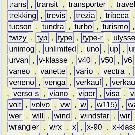
trans
,
transit
,
transporter
,
travel
trekking
,
trevis
,
trezia
,
tribeca
tucson
,
tundra
,
turbo
,
turismo
twizy
,
typ
,
type
,
type-r
,
ulyss
unimog
,
unlimited
,
uno
,
up
,
u
urvan
,
v-klasse
,
v40
,
v50
,
v6
vaneo
,
vanette
,
vario
,
vectra
,
veneno
,
venga
,
verkauf
,
verkau
,
verso-s
,
viano
,
viper
,
visa
,
v
volt
,
volvo
,
vw
,
w
,
w115)
,
w
wer
,
will
,
wind
,
windstar
,
wir
wrangler
,
wrx
,
x
,
x-90
,
x-klas