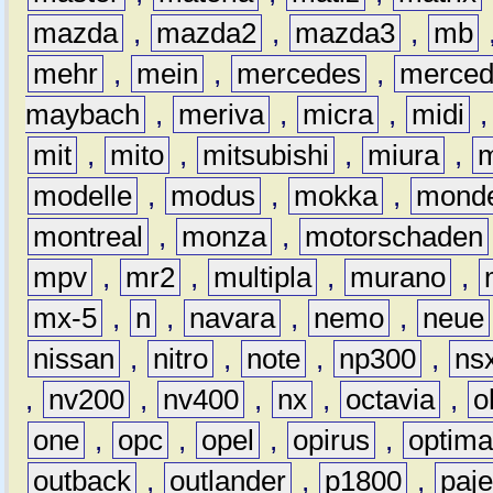
mazda
,
mazda2
,
mazda3
,
mb
mehr
,
mein
,
mercedes
,
merce
maybach
,
meriva
,
micra
,
midi
mit
,
mito
,
mitsubishi
,
miura
,
modelle
,
modus
,
mokka
,
mond
montreal
,
monza
,
motorschaden
mpv
,
mr2
,
multipla
,
murano
,
mx-5
,
n
,
navara
,
nemo
,
neue
nissan
,
nitro
,
note
,
np300
,
ns
,
nv200
,
nv400
,
nx
,
octavia
,
o
one
,
opc
,
opel
,
opirus
,
optim
outback
,
outlander
,
p1800
,
paje