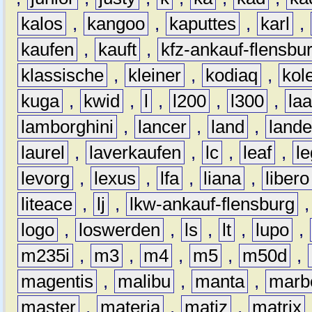
kalos
,
kangoo
,
kaputtes
,
karl
,
kaufen
,
kauft
,
kfz-ankauf-flensbu
klassische
,
kleiner
,
kodiaq
,
kol
kuga
,
kwid
,
l
,
l200
,
l300
,
la
lamborghini
,
lancer
,
land
,
lande
laurel
,
laverkaufen
,
lc
,
leaf
,
l
levorg
,
lexus
,
lfa
,
liana
,
libero
liteace
,
lj
,
lkw-ankauf-flensburg
logo
,
loswerden
,
ls
,
lt
,
lupo
,
m235i
,
m3
,
m4
,
m5
,
m50d
,
magentis
,
malibu
,
manta
,
marb
master
,
materia
,
matiz
,
matrix