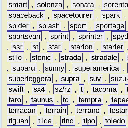
smart
,
solenza
,
sonata
,
sorent
spaceback
,
spacetourer
,
spark
spider
,
splash
,
sport
,
sportage
sportsvan
,
sprint
,
sprinter
,
spyd
,
ssr
,
st
,
star
,
starion
,
starlet
stilo
,
stonic
,
strada
,
stradale
,
,
subaru
,
sunny
,
superamerica
,
superleggera
,
supra
,
suv
,
suzu
swift
,
sx4
,
sz/rz
,
t
,
tacoma
,
taro
,
taunus
,
tc
,
tempra
,
tepe
terracan
,
terrain
,
terrano
,
testa
tiguan
,
tiida
,
tino
,
tipo
,
toledo