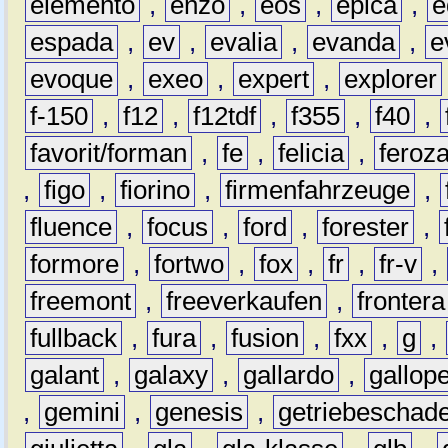
elemento
,
enzo
,
eos
,
epica
,
e
espada
,
ev
,
evalia
,
evanda
,
e
evoque
,
exeo
,
expert
,
explorer
f-150
,
f12
,
f12tdf
,
f355
,
f40
,
favorit/forman
,
fe
,
felicia
,
feroz
,
figo
,
fiorino
,
firmenfahrzeuge
,
fluence
,
focus
,
ford
,
forester
,
formore
,
fortwo
,
fox
,
fr
,
fr-v
,
freemont
,
freeverkaufen
,
frontera
fullback
,
fura
,
fusion
,
fxx
,
g
,
galant
,
galaxy
,
gallardo
,
gallop
,
gemini
,
genesis
,
getriebeschad