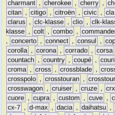
charmant
,
cherokee
,
cherry
,
ch
citan
,
citigo
,
citroën
,
civic
,
cla
clarus
,
clc-klasse
,
clio
,
clk-kla
klasse
,
colt
,
combo
,
commande
,
concerto
,
connect
,
consul
,
co
corolla
,
corona
,
corrado
,
corsa
countach
,
country
,
coupé
,
couri
croma
,
cross
,
crossblade
,
cros
crosspolo
,
crosstouran
,
crosstou
crosswagon
,
cruiser
,
cruze
,
cr
cuore
,
cupra
,
custom
,
cuve
,
cx-7
,
d-max
,
dacia
,
daihatsu
,