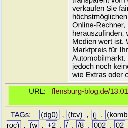
transparent vom 
verkaufen Sie fai
höchstmöglichen 
Online-Rechner,
herauszufinden, w
Medien wert ist. 
Marktpreis für I
Automobilmarkt. 
jedoch noch kein
wie Extras oder 
URL:
flensburg-blog.de/13.0
TAGs:
(dg0)
,
(fcv)
,
(j
,
(komb
roc)
,
(w
,
+2
,
/
,
/8
,
002
,
02