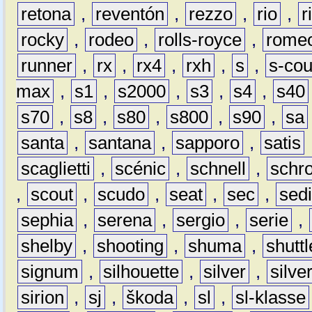
retona
,
reventón
,
rezzo
,
rio
,
r
rocky
,
rodeo
,
rolls-royce
,
rome
runner
,
rx
,
rx4
,
rxh
,
s
,
s-co
max
,
s1
,
s2000
,
s3
,
s4
,
s40
s70
,
s8
,
s80
,
s800
,
s90
,
sa
santa
,
santana
,
sapporo
,
satis
scaglietti
,
scénic
,
schnell
,
schro
,
scout
,
scudo
,
seat
,
sec
,
sedi
sephia
,
serena
,
sergio
,
serie
,
shelby
,
shooting
,
shuma
,
shuttl
signum
,
silhouette
,
silver
,
silve
sirion
,
sj
,
škoda
,
sl
,
sl-klasse