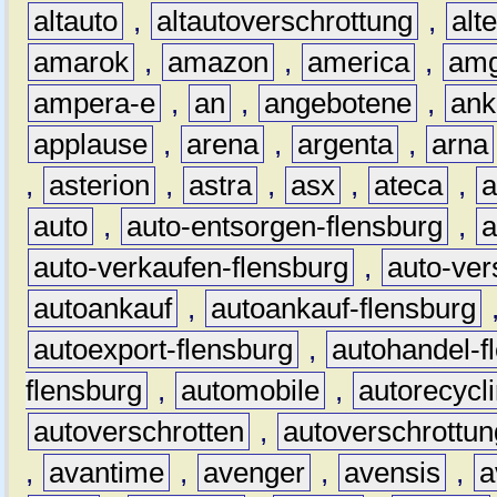
altauto
,
altautoverschrottung
,
alt
amarok
,
amazon
,
america
,
am
ampera-e
,
an
,
angebotene
,
ank
applause
,
arena
,
argenta
,
arna
,
asterion
,
astra
,
asx
,
ateca
,
a
auto
,
auto-entsorgen-flensburg
,
a
auto-verkaufen-flensburg
,
auto-ver
autoankauf
,
autoankauf-flensburg
autoexport-flensburg
,
autohandel-f
flensburg
,
automobile
,
autorecycl
autoverschrotten
,
autoverschrottun
,
avantime
,
avenger
,
avensis
,
a