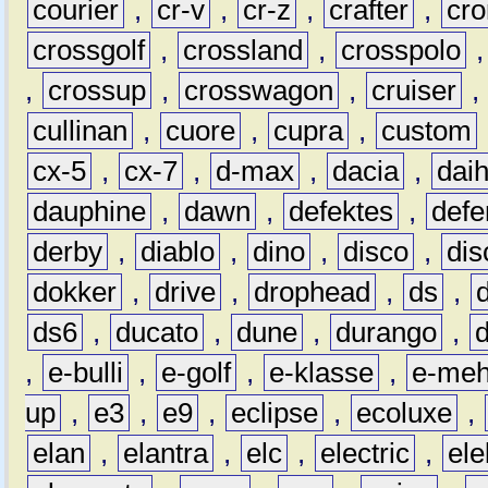
courier
,
cr-v
,
cr-z
,
crafter
,
cr
crossgolf
,
crossland
,
crosspolo
,
crossup
,
crosswagon
,
cruiser
,
cullinan
,
cuore
,
cupra
,
custom
cx-5
,
cx-7
,
d-max
,
dacia
,
dai
dauphine
,
dawn
,
defektes
,
defe
derby
,
diablo
,
dino
,
disco
,
dis
dokker
,
drive
,
drophead
,
ds
,
ds6
,
ducato
,
dune
,
durango
,
,
e-bulli
,
e-golf
,
e-klasse
,
e-meh
up
,
e3
,
e9
,
eclipse
,
ecoluxe
,
elan
,
elantra
,
elc
,
electric
,
ele