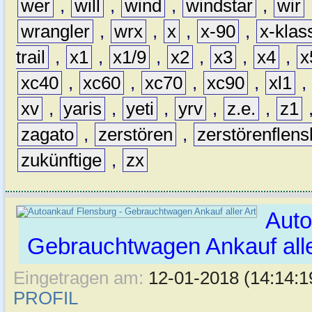
wer
,
will
,
wind
,
windstar
,
wir
wrangler
,
wrx
,
x
,
x-90
,
x-klas
trail
,
x1
,
x1/9
,
x2
,
x3
,
x4
,
x
xc40
,
xc60
,
xc70
,
xc90
,
xl1
,
xv
,
yaris
,
yeti
,
yrv
,
z.e.
,
z1
zagato
,
zerstören
,
zerstörenflen
zukünftige
,
zx
Auto
Gebrauchtwagen Ankauf alle
Eingetragen am:
12-01-2018 (14:14:1
PROFIL