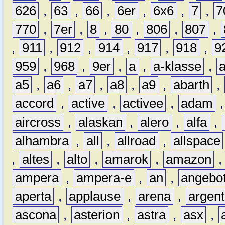
626
,
63
,
66
,
6er
,
6x6
,
7
,
7
770
,
7er
,
8
,
80
,
806
,
807
,
,
911
,
912
,
914
,
917
,
918
,
9
959
,
968
,
9er
,
a
,
a-klasse
,
a5
,
a6
,
a7
,
a8
,
a9
,
abarth
,
accord
,
active
,
activee
,
adam
aircross
,
alaskan
,
alero
,
alfa
,
alhambra
,
all
,
allroad
,
allspace
,
altes
,
alto
,
amarok
,
amazon
ampera
,
ampera-e
,
an
,
angebo
aperta
,
applause
,
arena
,
argen
ascona
,
asterion
,
astra
,
asx
,