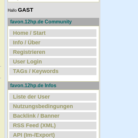
GAST
Hallo
favon.12hp.de Community
Home / Start
Info / Über
Registrieren
User Login
TAGs / Keywords
favon.12hp.de Infos
Liste der User
Nutzungsbedingungen
Backlink / Banner
RSS Feed (XML)
API (Im-/Export)