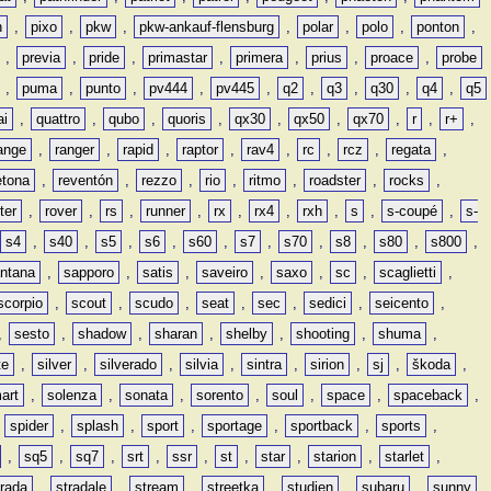
n
,
pixo
,
pkw
,
pkw-ankauf-flensburg
,
polar
,
polo
,
ponton
,
,
previa
,
pride
,
primastar
,
primera
,
prius
,
proace
,
probe
,
puma
,
punto
,
pv444
,
pv445
,
q2
,
q3
,
q30
,
q4
,
q5
ai
,
quattro
,
qubo
,
quoris
,
qx30
,
qx50
,
qx70
,
r
,
r+
,
ange
,
ranger
,
rapid
,
raptor
,
rav4
,
rc
,
rcz
,
regata
,
etona
,
reventón
,
rezzo
,
rio
,
ritmo
,
roadster
,
rocks
,
ter
,
rover
,
rs
,
runner
,
rx
,
rx4
,
rxh
,
s
,
s-coupé
,
s-
s4
,
s40
,
s5
,
s6
,
s60
,
s7
,
s70
,
s8
,
s80
,
s800
,
ntana
,
sapporo
,
satis
,
saveiro
,
saxo
,
sc
,
scaglietti
,
scorpio
,
scout
,
scudo
,
seat
,
sec
,
sedici
,
seicento
,
,
sesto
,
shadow
,
sharan
,
shelby
,
shooting
,
shuma
,
te
,
silver
,
silverado
,
silvia
,
sintra
,
sirion
,
sj
,
škoda
,
art
,
solenza
,
sonata
,
sorento
,
soul
,
space
,
spaceback
,
,
spider
,
splash
,
sport
,
sportage
,
sportback
,
sports
,
,
sq5
,
sq7
,
srt
,
ssr
,
st
,
star
,
starion
,
starlet
,
trada
,
stradale
,
stream
,
streetka
,
studien
,
subaru
,
sunny
,