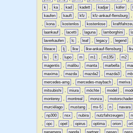
k
,
ka
,
kad
,
kadett
,
kadjar
,
käfer
,
kaufen
,
kauft
,
kfz
,
kfz-ankauf-flensburg
,
kona
,
kostenlos
,
kostenlose
,
kraftfahrze
laankauf
,
lacetti
,
laguna
,
lamborghini
,
l
laverkaufen
,
lc
,
leaf
,
legacy
,
legend
,
liteace
,
lj
,
lkw
,
lkw-ankauf-flensburg
,
lk
ls
,
lt
,
lupo
,
m
,
m1
,
m135i
,
m2
,
magentis
,
malibu
,
manta
,
marbella
,
ma
maxima
,
mazda
,
mazda2
,
mazda3
,
mb
mercedes-amg
,
mercedes-maybach
,
meriva
mitsubishi
,
miura
,
möchte
,
model
,
mode
monterey
,
montreal
,
monza
,
motorschade
murciélago
,
mustang
,
mx-5
,
n
,
navara
,
np300
,
nsx
,
nubira
,
nutzfahrzeugen
,
n
,
opc
,
opel
,
opirus
,
optima
,
orion
,
or
panamera
,
panda
,
partner
,
paseo
,
pass