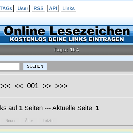
TAGs
User
RSS
API
Links
Tags: 104
 <<< << 001 >> >>>
ks auf
1
Seiten --- Aktuelle Seite:
1
Neuer
Älter
Letzte