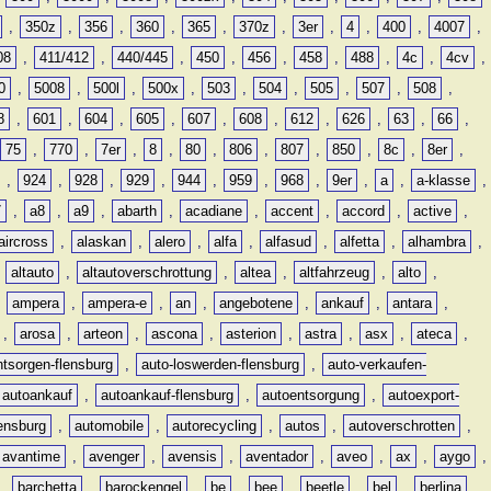
,
350z
,
356
,
360
,
365
,
370z
,
3er
,
4
,
400
,
4007
,
08
,
411/412
,
440/445
,
450
,
456
,
458
,
488
,
4c
,
4cv
,
0
,
5008
,
500l
,
500x
,
503
,
504
,
505
,
507
,
508
,
8
,
601
,
604
,
605
,
607
,
608
,
612
,
626
,
63
,
66
,
75
,
770
,
7er
,
8
,
80
,
806
,
807
,
850
,
8c
,
8er
,
,
924
,
928
,
929
,
944
,
959
,
968
,
9er
,
a
,
a-klasse
,
7
,
a8
,
a9
,
abarth
,
acadiane
,
accent
,
accord
,
active
,
aircross
,
alaskan
,
alero
,
alfa
,
alfasud
,
alfetta
,
alhambra
,
,
altauto
,
altautoverschrottung
,
altea
,
altfahrzeug
,
alto
,
,
ampera
,
ampera-e
,
an
,
angebotene
,
ankauf
,
antara
,
,
arosa
,
arteon
,
ascona
,
asterion
,
astra
,
asx
,
ateca
,
ntsorgen-flensburg
,
auto-loswerden-flensburg
,
auto-verkaufen-
autoankauf
,
autoankauf-flensburg
,
autoentsorgung
,
autoexport-
lensburg
,
automobile
,
autorecycling
,
autos
,
autoverschrotten
,
avantime
,
avenger
,
avensis
,
aventador
,
aveo
,
ax
,
aygo
,
,
barchetta
,
barockengel
,
be
,
bee
,
beetle
,
bel
,
berlina
,