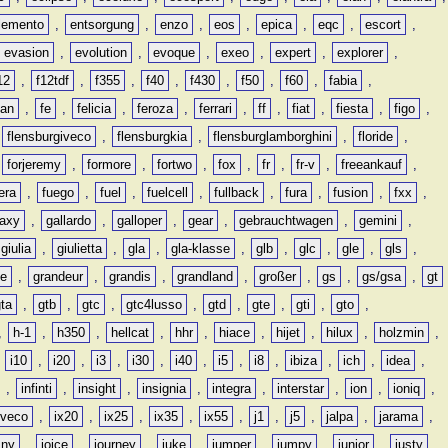
lemento
,
entsorgung
,
enzo
,
eos
,
epica
,
eqc
,
escort
,
evasion
,
evolution
,
evoque
,
exeo
,
expert
,
explorer
,
12
,
f12tdf
,
f355
,
f40
,
f430
,
f50
,
f60
,
fabia
,
man
,
fe
,
felicia
,
feroza
,
ferrari
,
ff
,
fiat
,
fiesta
,
figo
,
,
flensburgiveco
,
flensburgkia
,
flensburglamborghini
,
floride
,
,
forjeremy
,
formore
,
fortwo
,
fox
,
fr
,
fr-v
,
freeankauf
,
era
,
fuego
,
fuel
,
fuelcell
,
fullback
,
fura
,
fusion
,
fxx
,
laxy
,
gallardo
,
galloper
,
gear
,
gebrauchtwagen
,
gemini
,
giulia
,
giulietta
,
gla
,
gla-klasse
,
glb
,
glc
,
gle
,
gls
,
de
,
grandeur
,
grandis
,
grandland
,
großer
,
gs
,
gs/gsa
,
gt
gta
,
gtb
,
gtc
,
gtc4lusso
,
gtd
,
gte
,
gti
,
gto
,
,
h-1
,
h350
,
hellcat
,
hhr
,
hiace
,
hijet
,
hilux
,
holzmin
,
,
i10
,
i20
,
i3
,
i30
,
i40
,
i5
,
i8
,
ibiza
,
ich
,
idea
,
,
infinti
,
insight
,
insignia
,
integra
,
interstar
,
ion
,
ioniq
,
iveco
,
ix20
,
ix25
,
ix35
,
ix55
,
j1
,
j5
,
jalpa
,
jarama
,
mny
,
joice
,
journey
,
juke
,
jumper
,
jumpy
,
junior
,
justy
,