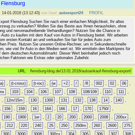
 Flensburg
:
14-01-2018 (13:12:43)
von User:
autoexport24
PROFIL
xport Flensburg Suchen Sie nach einer einfachen Möglichkeit, Ihr altes
rzeug zu verkaufen? Wollen Sie das Beste aus Ihnen herausholen, ohne
ung und nervenaufreibende Verhandlungen? Nutzen Sie die Chance in
 Auto zu kaufen mit dem Kauf von Autos in Flensburg bietet. Wir arbeiten
vom ersten Kontakt an und verkaufen Sie fair für jedes Auto zum
hen Preis. Nutzen Sie unseren Online-Rechner, um in Sekundenschnelle
n, wie viel Ihr Auto in den Medien wert ist. Wir ermitteln den Marktpreis für
uf dem deutschen Automobilmarkt. Dieser Wert beinhaltet jedoch noch
lichen Faktoren wie Extras oder optionales Zubehör.
URL:
flensburg-blog.de/13.01.2018/autoankauf-flensburg-export/
a)
,
(t-cross)
,
(t-roc)
,
(w
,
+2
,
/
,
/8
,
002
,
02
,
06
,
0nx
,
103
,
104
,
106
,
107
,
108
,
108/109
,
110
,
111
,
,
12m/15m
,
130
,
1300
,
131
,
132
,
138
,
14
,
140
,
,
156
,
159
,
16
,
164
,
166
,
17
,
170
,
1750/
,
,
190
,
1900
,
1er
,
2
,
20
,
200
,
2000
,
2008
,
200sx
,
,
212
,
220
,
240
,
25
,
250
,
250lm
,
260
,
2600
,
275
,
300
,
3000
,
3008
,
300zx
,
304
,
305
,
306
,
307
,
308