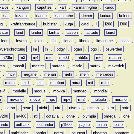
kalos
,
kangoo
,
kaputtes
,
karl
,
karmann-ghia
,
karoq
,
,
kia
,
kizashi
,
klasse
,
klassische
,
kleiner
,
kodiaq
,
koleos
ug
,
kraftfahrzeuge
,
kubistar
,
kuga
,
kwid
,
l
,
l200
,
l300
,
ancer
,
land
,
lander
,
lantra
,
lassen
,
latitude
,
laurel
,
leon
,
levorg
,
lexus
,
lfa
,
liana
,
libero
,
limousine
,
linea
,
wverschrottung
,
lm
,
ln
,
lodgy
,
logan
,
logo
,
loswerden
,
m235i
,
m3
,
m4
,
m5
,
m50d
,
m550d
,
m6
,
macan
,
rea
,
massif
,
master
,
materia
,
matiz
,
matrix
,
maverick
,
,
mcv
,
mégane
,
méhari
,
mehr
,
mein
,
mercedes
,
,
micra
,
midi
,
mii
,
mirafiori
,
mirai
,
mit
,
mito
,
l-f
,
modelle
,
modus
,
mokka
,
mondeo
,
mondial
,
n
,
movano
,
move
,
mps
,
mpv
,
mr2
,
multipla
,
murano
,
,
nemo
,
neue
,
nicht
,
niro
,
nismo
,
nissan
,
nitro
,
note
v200
,
nv400
,
nx
,
octavia
,
ohne
,
olympia
,
omega
,
one
lando
,
outback
,
outlander
,
p1800
,
pajero
,
pajun
,
palio
,
at
,
pathfinder
,
patriot
,
patrol
,
peugeot
,
phaeton
,
phantom