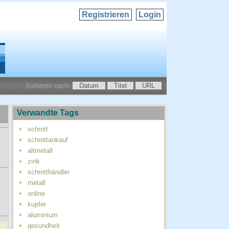
Registrieren
Login
Sortieren nach:
Datum
Titel
URL
Verwandte Tags
+
schrott
+
schrottankauf
+
altmetall
+
zink
+
schrotthändler
+
metall
+
online
+
kupfer
+
aluminium
+
gesundheit