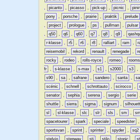
,
picanto
,
picasso
,
pick-up
,
picnic
,
pini
pony
,
porsche
,
prairie
,
praktik
,
prelude
,
project
,
prologue
,
ps
,
pullman
,
pulsar
,
q50
,
q6
,
q60
,
q7
,
q8
,
q9
,
qashq
r-klasse
,
r5
,
r6
,
r8
,
ralliart
,
ram
,
r
reisemobil
,
rekord
,
renault
,
renegade
,
r
rocky
,
rodeo
,
rolls-royce
,
romeo
,
rooms
fr
,
s-klasse
,
s-max
,
s1
,
s2000
,
s3
,
s90
,
sa
,
safrane
,
sandero
,
santa
,
sa
scénic
,
schnell
,
schrottauto
,
scirocco
,
senator
,
sephia
,
serena
,
sergio
,
serie
shuttle
,
sierra
,
sigma
,
signum
,
silhouet
sl
,
sl-klasse
,
slc
,
slr
,
sls
,
sm
,
sm
spacetourer
,
spark
,
speciale
,
speedster
sportsvan
,
sprint
,
sprinter
,
spyder
,
sq2
stelvio
,
stepway
,
sti
,
stilo
,
stonic
,
s