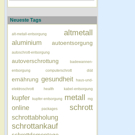
Neueste Tags
altmetall
alt-metall-entsorgung
aluminium
autoentsorgung
autoschrott-entsorgung
autoverschrottung
badewannen-
entsorgung
computerschrott
diät
gesundheit
ernährung
haus-und-
elektroschrott
health
kabel-entsorgung
metall
kupfer
kupfer-entsorgung
mg
schrott
online
packages
schrottabholung
schrottankauf
schrottdemontage