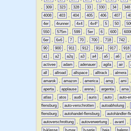
,
309
,
323
,
328
,
33
,
330
,
34
,
348
4008
,
403
,
404
,
405
,
406
,
407
,
4
4er
,
4runner
,
4x4
,
4x4²
,
5
,
50
,
50
550
,
575m
,
599
,
5er
,
6
,
600
,
600
6er
,
6x6
,
7
,
70
,
700
,
718
,
742
,
90
,
900
,
911
,
912
,
914
,
917
,
918
a1
,
a2
,
a2q
,
a3
,
a4
,
a5
,
a6
,
a
activee
,
adam
,
adenauer
,
agila
,
air
,
all
,
allroad
,
allspace
,
alltrack
,
almera
amarok
,
amazon
,
america
,
amg
,
ami
aperta
,
applause
,
arena
,
argenta
,
arna
atlas
,
atos
,
audi
,
auris
,
auto
,
auto-e
flensburg
,
auto-verschrotten
,
autoabholung
,
flensburg
,
autohandel-flensburg
,
autohändler-f
autoverschrottung
,
autoverwertung
,
avant
,
b-klasse
,
b-max
,
b-serie
,
baja
,
baleno