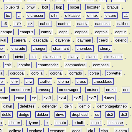
,
bluebird
,
bmw
,
bolt
,
bop
,
boxer
,
boxster
,
brabus
,
,
bx
,
c
,
c-crosser
,
c-hr
,
c-klasse
,
c-max
,
c-zero
,
c1
,
c6
,
c70
,
c8
,
cabrio
,
cactus
,
caddy
,
cadenza
,
caliber
campo
,
campus
,
camry
,
capri
,
caprice
,
captiva
,
captur
,
ival
,
carrera
,
cascada
,
cayenne
,
cayman
,
cee'd
,
celerio
,
ger
,
charade
,
charger
,
charmant
,
cherokee
,
cherry
,
troën
,
civic
,
cla
,
cla-klasse
,
clarity
,
clarus
,
clc-klasse
,
,
colt
,
combo
,
commander
,
commodore
,
compass
,
ia
,
cordoba
,
corolla
,
corona
,
corrado
,
corsa
,
corvette
,
ier
,
cr-v
,
cr-z
,
crafter
,
croma
,
cross
,
crossblade
,
an
,
crosstourer
,
crossup
,
crosswagon
,
cruiser
,
cruze
,
crx
stom
,
cuve
,
cx
,
cx-3
,
cx-4
,
cx-5
,
cx-7
,
d-max
,
,
dawn
,
defektes
,
defender
,
dein
,
demio
,
demontagebrtrieb
,
,
doblò
,
dodge
,
dokker
,
drive
,
drophead
,
ds
,
ds2
,
ds3
,
o
,
duster
,
dyane
,
e
,
e-auto
,
e-bulli
,
e-golf
,
e-klasse
,
9
,
eclipse
,
ecoluxe
,
ecosport
,
edge
,
ela
,
elan
,
elantra
,