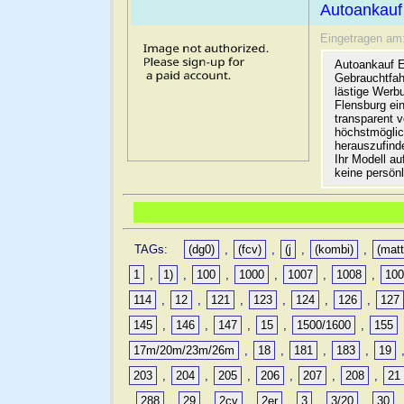
Autoankauf
Eingetragen am
Autoankauf E
Gebrauchtfah
lästige Werb
Flensburg ein
transparent 
höchstmöglic
herauszufinde
Ihr Modell a
keine persön
TAGs:
(dg0)
,
(fcv)
,
(j
,
(kombi)
,
(matt
1
,
1)
,
100
,
1000
,
1007
,
1008
,
10
114
,
12
,
121
,
123
,
124
,
126
,
127
145
,
146
,
147
,
15
,
1500/1600
,
155
17m/20m/23m/26m
,
18
,
181
,
183
,
19
203
,
204
,
205
,
206
,
207
,
208
,
21
,
288
,
29
,
2cv
,
2er
,
3
,
3/20
,
30