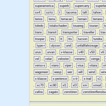
superamerica
,
superb
,
supercarry
,
superle
sx4
,
sz/rz
,
t
,
tacoma
,
taft
,
tahoe
,
terios
,
terra
,
terracan
,
terrain
,
terrano
toledo
,
totalschaden
,
touareg
,
touran
,
t
trans
,
transit
,
transporter
,
traveller
,
trax
trooper
,
trs
,
tt
,
tts
,
tucson
,
tundra
,
type-r
,
ulysse
,
und
,
unfallfahrzeuge
,
u
urus
,
urvan
,
v-klasse
,
v40
,
v50
,
v6
vel
,
velar
,
veloster
,
veneno
,
venga
,
verso-s
,
viano
,
viper
,
visa
,
vitara
,
vi
wagoneer
,
wasp
,
wer
,
will
,
wind
,
win
x-klasse
,
x-perience
,
x-tr
,
x-trail
,
x1
,
,
xc70
,
xc90
,
xl1
,
xl3
,
xm
,
xmod
,
zafira
,
zagato
,
zerstören
,
zerstörenflensbu