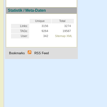
Statistik / Meta-Daten
Unique
Total
Links:
3156
3274
TAGs:
9264
19587
User:
342
Sitemap XML
Bookmarks
RSS Feed