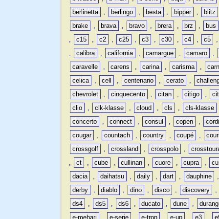
berlinetta
,
berlingo
,
besta
,
bipper
,
blitz
brake
,
brava
,
bravo
,
brera
,
brz
,
bus
,
c15
,
c2
,
c25
,
c3
,
c30
,
c4
,
c5
,
calibra
,
california
,
camargue
,
camaro
,
caravelle
,
carens
,
carina
,
carisma
,
carn
celica
,
cell
,
centenario
,
cerato
,
challen
chevrolet
,
cinquecento
,
citan
,
citigo
,
ci
clio
,
clk-klasse
,
cloud
,
cls
,
cls-klasse
concerto
,
connect
,
consul
,
copen
,
cord
cougar
,
countach
,
country
,
coupé
,
cour
crossgolf
,
crossland
,
crosspolo
,
crosstour
,
ct
,
cube
,
cullinan
,
cuore
,
cupra
,
cu
dacia
,
daihatsu
,
daily
,
dart
,
dauphine
derby
,
diablo
,
dino
,
disco
,
discovery
ds4
,
ds5
,
ds6
,
ducato
,
dune
,
durang
e-mehari
,
e-serie
,
e-tron
,
e-up
,
e3
,
e