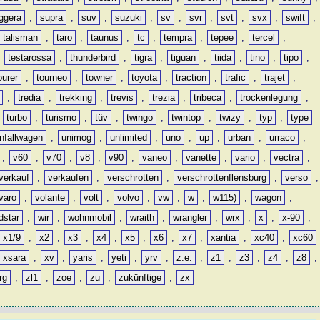
ggera
,
supra
,
suv
,
suzuki
,
sv
,
svr
,
svt
,
svx
,
swift
,
talisman
,
taro
,
taunus
,
tc
,
tempra
,
tepee
,
tercel
,
,
testarossa
,
thunderbird
,
tigra
,
tiguan
,
tiida
,
tino
,
tipo
,
ourer
,
tourneo
,
towner
,
toyota
,
traction
,
trafic
,
trajet
,
,
tredia
,
trekking
,
trevis
,
trezia
,
tribeca
,
trockenlegung
,
,
turbo
,
turismo
,
tüv
,
twingo
,
twintop
,
twizy
,
typ
,
type
nfallwagen
,
unimog
,
unlimited
,
uno
,
up
,
urban
,
urraco
,
,
v60
,
v70
,
v8
,
v90
,
vaneo
,
vanette
,
vario
,
vectra
,
verkauf
,
verkaufen
,
verschrotten
,
verschrottenflensburg
,
verso
,
varo
,
volante
,
volt
,
volvo
,
vw
,
w
,
w115)
,
wagon
,
dstar
,
wir
,
wohnmobil
,
wraith
,
wrangler
,
wrx
,
x
,
x-90
,
x1/9
,
x2
,
x3
,
x4
,
x5
,
x6
,
x7
,
xantia
,
xc40
,
xc60
xsara
,
xv
,
yaris
,
yeti
,
yrv
,
z.e.
,
z1
,
z3
,
z4
,
z8
,
rg
,
zl1
,
zoe
,
zu
,
zukünftige
,
zx