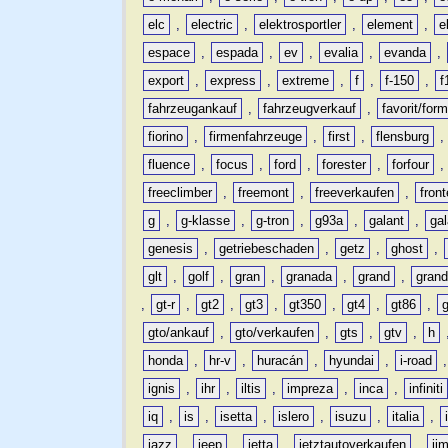
elc
,
electric
,
elektrosportler
,
element
,
e
espace
,
espada
,
ev
,
evalia
,
evanda
,
export
,
express
,
extreme
,
f
,
f-150
,
f
fahrzeugankauf
,
fahrzeugverkauf
,
favorit/for
fiorino
,
firmenfahrzeuge
,
first
,
flensburg
fluence
,
focus
,
ford
,
forester
,
forfour
freeclimber
,
freemont
,
freeverkaufen
,
front
g
,
g-klasse
,
g-tron
,
g93a
,
galant
,
ga
genesis
,
getriebeschaden
,
getz
,
ghost
,
glt
,
golf
,
gran
,
granada
,
grand
,
gran
,
gt-r
,
gt2
,
gt3
,
gt350
,
gt4
,
gt86
,
gto/ankauf
,
gto/verkaufen
,
gts
,
gtv
,
h
honda
,
hr-v
,
huracán
,
hyundai
,
i-road
ignis
,
ihr
,
iltis
,
impreza
,
inca
,
infiniti
iq
,
is
,
isetta
,
islero
,
isuzu
,
italia
,
jazz
,
jeep
,
jetta
,
jetztautoverkaufen
,
ji