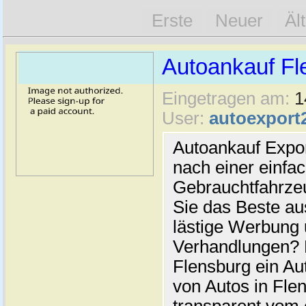
Erste
Neuer
Äl
Autoankauf Fl
Eingetragen am:
1
User:
autoexport
Autoankauf Expo
nach einer einfac
Gebrauchtfahrze
Sie das Beste au
lästige Werbung
Verhandlungen? 
Flensburg ein Au
von Autos in Flen