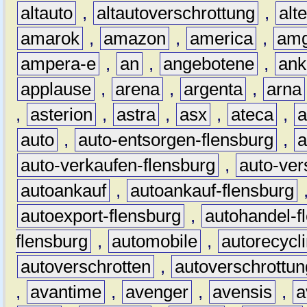
altauto
,
altautoverschrottung
,
alt
amarok
,
amazon
,
america
,
am
ampera-e
,
an
,
angebotene
,
ank
applause
,
arena
,
argenta
,
arna
,
asterion
,
astra
,
asx
,
ateca
,
a
auto
,
auto-entsorgen-flensburg
,
a
auto-verkaufen-flensburg
,
auto-ver
autoankauf
,
autoankauf-flensburg
autoexport-flensburg
,
autohandel-f
flensburg
,
automobile
,
autorecycl
autoverschrotten
,
autoverschrottun
,
avantime
,
avenger
,
avensis
,
a