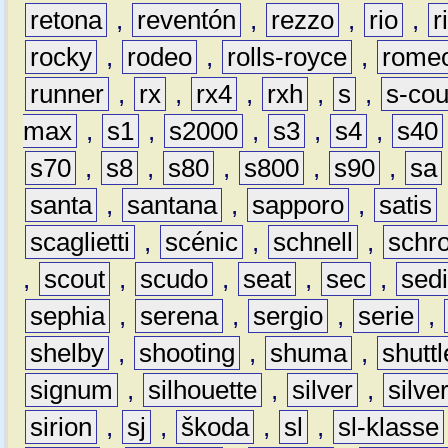
retona
,
reventón
,
rezzo
,
rio
,
r
rocky
,
rodeo
,
rolls-royce
,
rome
runner
,
rx
,
rx4
,
rxh
,
s
,
s-co
max
,
s1
,
s2000
,
s3
,
s4
,
s40
s70
,
s8
,
s80
,
s800
,
s90
,
sa
santa
,
santana
,
sapporo
,
satis
scaglietti
,
scénic
,
schnell
,
schro
,
scout
,
scudo
,
seat
,
sec
,
sedi
sephia
,
serena
,
sergio
,
serie
,
shelby
,
shooting
,
shuma
,
shuttl
signum
,
silhouette
,
silver
,
silve
sirion
,
sj
,
škoda
,
sl
,
sl-klasse