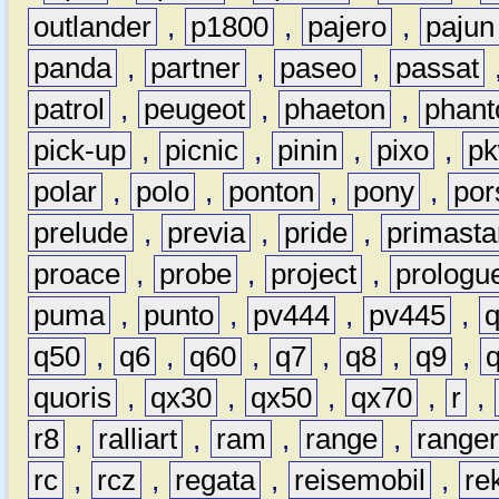
outlander
,
p1800
,
pajero
,
pajun
panda
,
partner
,
paseo
,
passat
patrol
,
peugeot
,
phaeton
,
phan
pick-up
,
picnic
,
pinin
,
pixo
,
p
polar
,
polo
,
ponton
,
pony
,
por
prelude
,
previa
,
pride
,
primasta
proace
,
probe
,
project
,
prologu
puma
,
punto
,
pv444
,
pv445
,
q50
,
q6
,
q60
,
q7
,
q8
,
q9
,
quoris
,
qx30
,
qx50
,
qx70
,
r
,
r8
,
ralliart
,
ram
,
range
,
range
rc
,
rcz
,
regata
,
reisemobil
,
re