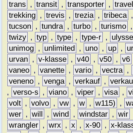
trans
,
transit
,
transporter
,
travel
trekking
,
trevis
,
trezia
,
tribeca
tucson
,
tundra
,
turbo
,
turismo
twizy
,
typ
,
type
,
type-r
,
ulyss
unimog
,
unlimited
,
uno
,
up
,
u
urvan
,
v-klasse
,
v40
,
v50
,
v6
vaneo
,
vanette
,
vario
,
vectra
,
veneno
,
venga
,
verkauf
,
verkau
,
verso-s
,
viano
,
viper
,
visa
,
v
volt
,
volvo
,
vw
,
w
,
w115)
,
w
wer
,
will
,
wind
,
windstar
,
wir
wrangler
,
wrx
,
x
,
x-90
,
x-klas