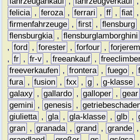
fahrzeugankauf
,
fahrzeugverkauf
felicia
,
feroza
,
ferrari
,
ff
,
fiat
firmenfahrzeuge
,
first
,
flensburg
flensburgkia
,
flensburglamborghini
,
ford
,
forester
,
forfour
,
forjere
,
fr
,
fr-v
,
freeankauf
,
freeclimbe
freeverkaufen
,
frontera
,
fuego
,
fura
,
fusion
,
fxx
,
g
,
g-klasse
galaxy
,
gallardo
,
galloper
,
gear
gemini
,
genesis
,
getriebeschade
giulietta
,
gla
,
gla-klasse
,
glb
,
gran
,
granada
,
grand
,
grande
grandland
,
großer
,
gs
,
gs/gsa