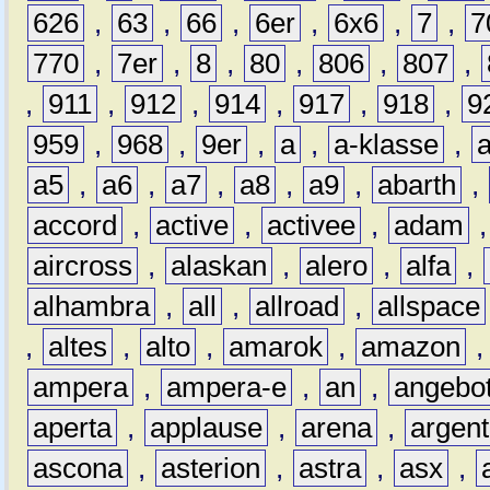
626
,
63
,
66
,
6er
,
6x6
,
7
,
7
770
,
7er
,
8
,
80
,
806
,
807
,
,
911
,
912
,
914
,
917
,
918
,
9
959
,
968
,
9er
,
a
,
a-klasse
,
a5
,
a6
,
a7
,
a8
,
a9
,
abarth
,
accord
,
active
,
activee
,
adam
aircross
,
alaskan
,
alero
,
alfa
,
alhambra
,
all
,
allroad
,
allspace
,
altes
,
alto
,
amarok
,
amazon
ampera
,
ampera-e
,
an
,
angebo
aperta
,
applause
,
arena
,
argen
ascona
,
asterion
,
astra
,
asx
,