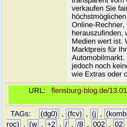
transparent vom 
verkaufen Sie fai
höchstmöglichen 
Online-Rechner,
herauszufinden, w
Medien wert ist. 
Marktpreis für I
Automobilmarkt. 
jedoch noch kein
wie Extras oder 
URL:
flensburg-blog.de/13.0
TAGs:
(dg0)
,
(fcv)
,
(j
,
(komb
roc)
,
(w
,
+2
,
/
,
/8
,
002
,
02