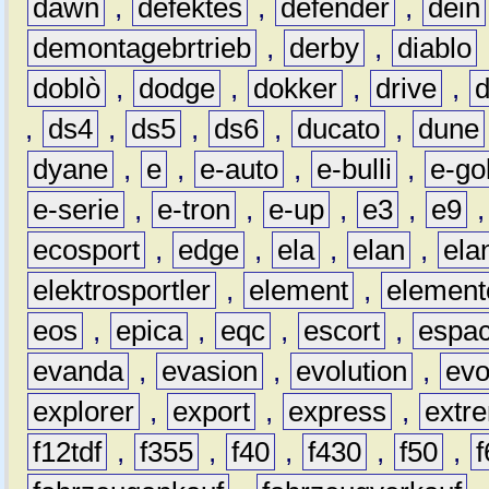
dawn
,
defektes
,
defender
,
dein
demontagebrtrieb
,
derby
,
diablo
doblò
,
dodge
,
dokker
,
drive
,
,
ds4
,
ds5
,
ds6
,
ducato
,
dune
dyane
,
e
,
e-auto
,
e-bulli
,
e-gol
e-serie
,
e-tron
,
e-up
,
e3
,
e9
ecosport
,
edge
,
ela
,
elan
,
ela
elektrosportler
,
element
,
element
eos
,
epica
,
eqc
,
escort
,
espa
evanda
,
evasion
,
evolution
,
ev
explorer
,
export
,
express
,
extr
f12tdf
,
f355
,
f40
,
f430
,
f50
,
f