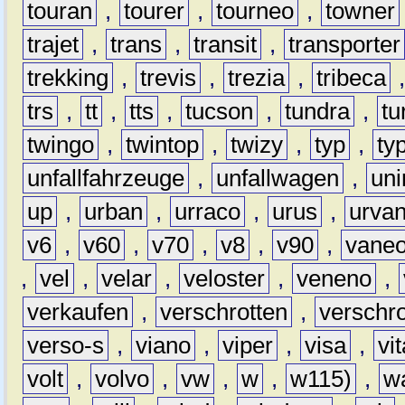
touran
,
tourer
,
tourneo
,
towner
trajet
,
trans
,
transit
,
transporter
trekking
,
trevis
,
trezia
,
tribeca
trs
,
tt
,
tts
,
tucson
,
tundra
,
tu
twingo
,
twintop
,
twizy
,
typ
,
ty
unfallfahrzeuge
,
unfallwagen
,
un
up
,
urban
,
urraco
,
urus
,
urva
v6
,
v60
,
v70
,
v8
,
v90
,
vane
,
vel
,
velar
,
veloster
,
veneno
,
verkaufen
,
verschrotten
,
verschro
verso-s
,
viano
,
viper
,
visa
,
vi
volt
,
volvo
,
vw
,
w
,
w115)
,
w