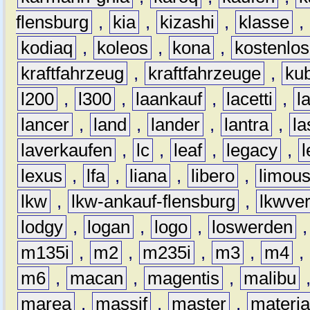
flensburg
,
kia
,
kizashi
,
klasse
,
kodiaq
,
koleos
,
kona
,
kostenlos
kraftfahrzeug
,
kraftfahrzeuge
,
kub
l200
,
l300
,
laankauf
,
lacetti
,
l
lancer
,
land
,
lander
,
lantra
,
la
laverkaufen
,
lc
,
leaf
,
legacy
,
lexus
,
lfa
,
liana
,
libero
,
limous
lkw
,
lkw-ankauf-flensburg
,
lkwver
lodgy
,
logan
,
logo
,
loswerden
m135i
,
m2
,
m235i
,
m3
,
m4
,
m6
,
macan
,
magentis
,
malibu
marea
,
massif
,
master
,
materi