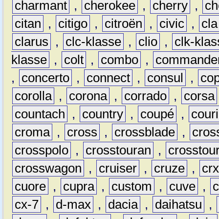
charmant
,
cherokee
,
cherry
,
ch
citan
,
citigo
,
citroën
,
civic
,
cla
clarus
,
clc-klasse
,
clio
,
clk-kla
klasse
,
colt
,
combo
,
commande
,
concerto
,
connect
,
consul
,
co
corolla
,
corona
,
corrado
,
corsa
countach
,
country
,
coupé
,
couri
croma
,
cross
,
crossblade
,
cros
crosspolo
,
crosstouran
,
crosstou
crosswagon
,
cruiser
,
cruze
,
cr
cuore
,
cupra
,
custom
,
cuve
,
cx-7
,
d-max
,
dacia
,
daihatsu
,