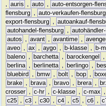
,
auris
,
auto
,
auto-entsorgen-flen
flensburg
,
auto-verkaufen-flensburg
export-flensburg
,
autoankauf-flensb
autohandel-flensburg
,
autohändler-
autos
,
avant
,
avantime
,
avenge
aveo
,
ax
,
aygo
,
b-klasse
,
b-m
baleno
,
barchetta
,
barockengel
berlina
,
berlinetta
,
berlingo
,
bes
bluebird
,
bmw
,
bolt
,
bop
,
box
brake
,
brava
,
bravo
,
brera
,
br
crosser
,
c-hr
,
c-klasse
,
c-max
c25
,
c3
,
c30
,
c4
,
c5
,
c6
,
c