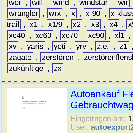
wer
,
will
,
wind
,
windstar
,
wir
wrangler
,
wrx
,
x
,
x-90
,
x-klas
trail
,
x1
,
x1/9
,
x2
,
x3
,
x4
,
x
xc40
,
xc60
,
xc70
,
xc90
,
xl1
,
xv
,
yaris
,
yeti
,
yrv
,
z.e.
,
z1
zagato
,
zerstören
,
zerstörenflen
zukünftige
,
zx
Autoankauf Fl
Gebrauchtwage
Eingetragen am:
1
User:
autoexport