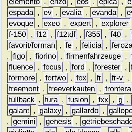
elemento
,
enzo
,
eos
,
epica
,
e
espada
,
ev
,
evalia
,
evanda
,
e
evoque
,
exeo
,
expert
,
explorer
f-150
,
f12
,
f12tdf
,
f355
,
f40
,
favorit/forman
,
fe
,
felicia
,
feroz
,
figo
,
fiorino
,
firmenfahrzeuge
,
fluence
,
focus
,
ford
,
forester
,
formore
,
fortwo
,
fox
,
fr
,
fr-v
,
freemont
,
freeverkaufen
,
frontera
fullback
,
fura
,
fusion
,
fxx
,
g
,
galant
,
galaxy
,
gallardo
,
gallop
,
gemini
,
genesis
,
getriebeschad