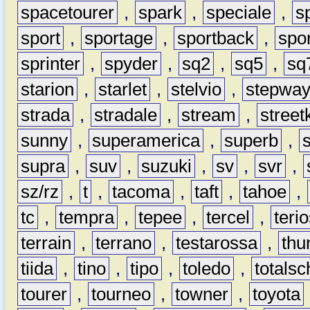
spacetourer
,
spark
,
speciale
,
s
sport
,
sportage
,
sportback
,
spo
sprinter
,
spyder
,
sq2
,
sq5
,
sq
starion
,
starlet
,
stelvio
,
stepwa
strada
,
stradale
,
stream
,
street
sunny
,
superamerica
,
superb
,
supra
,
suv
,
suzuki
,
sv
,
svr
,
sz/rz
,
t
,
tacoma
,
taft
,
tahoe
,
tc
,
tempra
,
tepee
,
tercel
,
teri
terrain
,
terrano
,
testarossa
,
thu
tiida
,
tino
,
tipo
,
toledo
,
totals
tourer
,
tourneo
,
towner
,
toyota