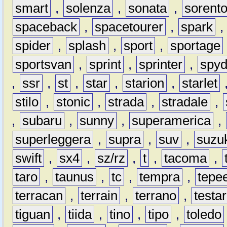
smart
,
solenza
,
sonata
,
sorent
spaceback
,
spacetourer
,
spark
spider
,
splash
,
sport
,
sportage
sportsvan
,
sprint
,
sprinter
,
spyd
,
ssr
,
st
,
star
,
starion
,
starlet
stilo
,
stonic
,
strada
,
stradale
,
,
subaru
,
sunny
,
superamerica
,
superleggera
,
supra
,
suv
,
suzu
swift
,
sx4
,
sz/rz
,
t
,
tacoma
,
taro
,
taunus
,
tc
,
tempra
,
tepe
terracan
,
terrain
,
terrano
,
testa
tiguan
,
tiida
,
tino
,
tipo
,
toledo