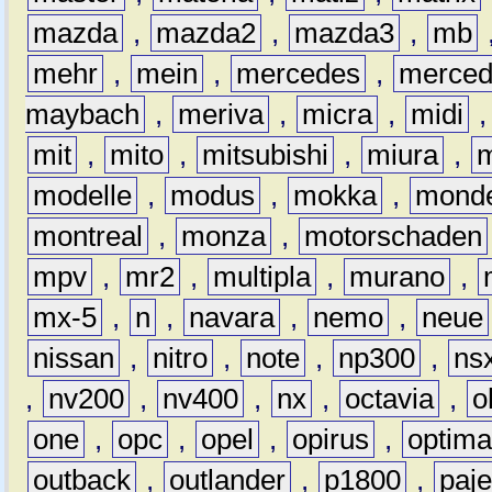
mazda
,
mazda2
,
mazda3
,
mb
mehr
,
mein
,
mercedes
,
merce
maybach
,
meriva
,
micra
,
midi
mit
,
mito
,
mitsubishi
,
miura
,
modelle
,
modus
,
mokka
,
mond
montreal
,
monza
,
motorschaden
mpv
,
mr2
,
multipla
,
murano
,
mx-5
,
n
,
navara
,
nemo
,
neue
nissan
,
nitro
,
note
,
np300
,
ns
,
nv200
,
nv400
,
nx
,
octavia
,
o
one
,
opc
,
opel
,
opirus
,
optim
outback
,
outlander
,
p1800
,
paje