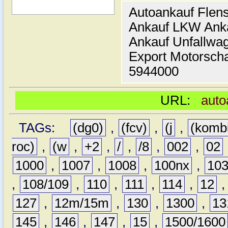
Autoankauf Flen
Ankauf LKW Ank
Ankauf Unfallwa
Export Motorsch
5944000
URL:
auto
TAGs:
(dg0)
,
(fcv)
,
(j
,
(komb
roc)
,
(w
,
+2
,
/
,
/8
,
002
,
02
1000
,
1007
,
1008
,
100nx
,
10
,
108/109
,
110
,
111
,
114
,
12
127
,
12m/15m
,
130
,
1300
,
13
145
,
146
,
147
,
15
,
1500/1600