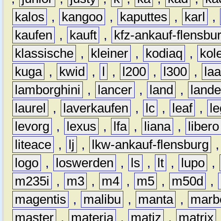
kalos
,
kangoo
,
kaputtes
,
karl
,
kaufen
,
kauft
,
kfz-ankauf-flensbu
klassische
,
kleiner
,
kodiaq
,
kol
kuga
,
kwid
,
l
,
l200
,
l300
,
la
lamborghini
,
lancer
,
land
,
lande
laurel
,
laverkaufen
,
lc
,
leaf
,
l
levorg
,
lexus
,
lfa
,
liana
,
libero
liteace
,
lj
,
lkw-ankauf-flensburg
logo
,
loswerden
,
ls
,
lt
,
lupo
,
m235i
,
m3
,
m4
,
m5
,
m50d
,
magentis
,
malibu
,
manta
,
marb
master
,
materia
,
matiz
,
matrix