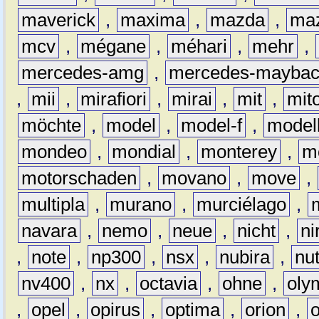
maverick
,
maxima
,
mazda
,
ma
mcv
,
mégane
,
méhari
,
mehr
,
mercedes-amg
,
mercedes-mayba
,
mii
,
mirafiori
,
mirai
,
mit
,
mit
möchte
,
model
,
model-f
,
model
mondeo
,
mondial
,
monterey
,
m
motorschaden
,
movano
,
move
,
multipla
,
murano
,
murciélago
,
navara
,
nemo
,
neue
,
nicht
,
ni
,
note
,
np300
,
nsx
,
nubira
,
nu
nv400
,
nx
,
octavia
,
ohne
,
oly
,
opel
,
opirus
,
optima
,
orion
,