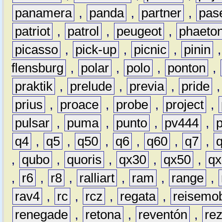
panamera
,
panda
,
partner
,
pas
patriot
,
patrol
,
peugeot
,
phaeto
picasso
,
pick-up
,
picnic
,
pinin
flensburg
,
polar
,
polo
,
ponton
,
praktik
,
prelude
,
previa
,
pride
prius
,
proace
,
probe
,
project
,
pulsar
,
puma
,
punto
,
pv444
,
q4
,
q5
,
q50
,
q6
,
q60
,
q7
,
,
qubo
,
quoris
,
qx30
,
qx50
,
qx
,
r6
,
r8
,
ralliart
,
ram
,
range
,
rav4
,
rc
,
rcz
,
regata
,
reisemob
renegade
,
retona
,
reventón
,
re