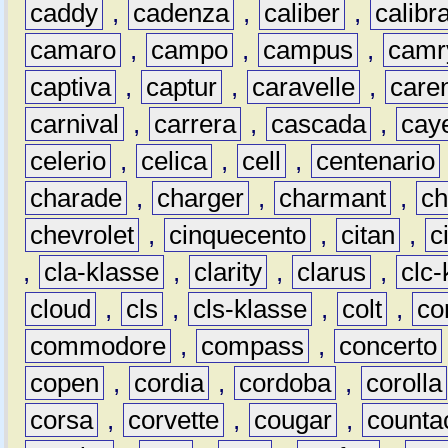
caddy
,
cadenza
,
caliber
,
calibr
camaro
,
campo
,
campus
,
camr
captiva
,
captur
,
caravelle
,
care
carnival
,
carrera
,
cascada
,
cay
celerio
,
celica
,
cell
,
centenario
charade
,
charger
,
charmant
,
ch
chevrolet
,
cinquecento
,
citan
,
c
,
cla-klasse
,
clarity
,
clarus
,
clc-
cloud
,
cls
,
cls-klasse
,
colt
,
c
commodore
,
compass
,
concerto
copen
,
cordia
,
cordoba
,
corolla
corsa
,
corvette
,
cougar
,
counta