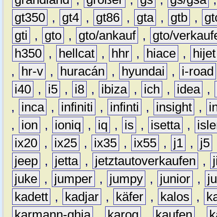
gt350
,
gt4
,
gt86
,
gta
,
gtb
,
gt
gti
,
gto
,
gto/ankauf
,
gto/verkauf
h350
,
hellcat
,
hhr
,
hiace
,
hijet
,
hr-v
,
huracán
,
hyundai
,
i-road
i40
,
i5
,
i8
,
ibiza
,
ich
,
idea
,
,
inca
,
infiniti
,
infinti
,
insight
,
i
,
ion
,
ioniq
,
iq
,
is
,
isetta
,
isl
ix20
,
ix25
,
ix35
,
ix55
,
j1
,
j5
jeep
,
jetta
,
jetztautoverkaufen
,
juke
,
jumper
,
jumpy
,
junior
,
j
kadett
,
kadjar
,
käfer
,
kalos
,
k
karmann-ghia
,
karoq
,
kaufen
,
k