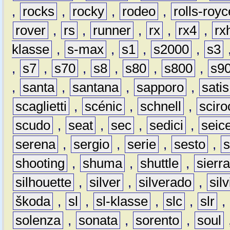
,
rocks
,
rocky
,
rodeo
,
rolls-royc
rover
,
rs
,
runner
,
rx
,
rx4
,
rx
klasse
,
s-max
,
s1
,
s2000
,
s3
,
s7
,
s70
,
s8
,
s80
,
s800
,
s9
,
santa
,
santana
,
sapporo
,
satis
scaglietti
,
scénic
,
schnell
,
sciro
scudo
,
seat
,
sec
,
sedici
,
seic
serena
,
sergio
,
serie
,
sesto
,
shooting
,
shuma
,
shuttle
,
sierr
silhouette
,
silver
,
silverado
,
silv
škoda
,
sl
,
sl-klasse
,
slc
,
slr
,
solenza
,
sonata
,
sorento
,
soul