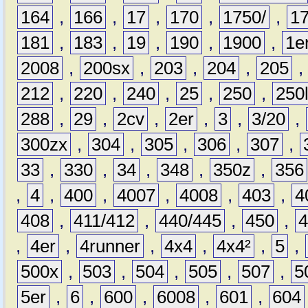
164
,
166
,
17
,
170
,
1750/
,
1
181
,
183
,
19
,
190
,
1900
,
1e
2008
,
200sx
,
203
,
204
,
205
212
,
220
,
240
,
25
,
250
,
250
288
,
29
,
2cv
,
2er
,
3
,
3/20
,
300zx
,
304
,
305
,
306
,
307
,
33
,
330
,
34
,
348
,
350z
,
356
,
4
,
400
,
4007
,
4008
,
403
,
4
408
,
411/412
,
440/445
,
450
,
,
4er
,
4runner
,
4x4
,
4x4²
,
5
,
500x
,
503
,
504
,
505
,
507
,
5
5er
,
6
,
600
,
6008
,
601
,
604