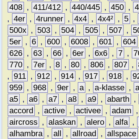
408
,
411/412
,
440/445
,
450
,
,
4er
,
4runner
,
4x4
,
4x4²
,
5
,
500x
,
503
,
504
,
505
,
507
,
5
5er
,
6
,
600
,
6008
,
601
,
604
626
,
63
,
66
,
6er
,
6x6
,
7
,
7
770
,
7er
,
8
,
80
,
806
,
807
,
,
911
,
912
,
914
,
917
,
918
,
9
959
,
968
,
9er
,
a
,
a-klasse
,
a5
,
a6
,
a7
,
a8
,
a9
,
abarth
,
accord
,
active
,
activee
,
adam
aircross
,
alaskan
,
alero
,
alfa
,
alhambra
,
all
,
allroad
,
allspace