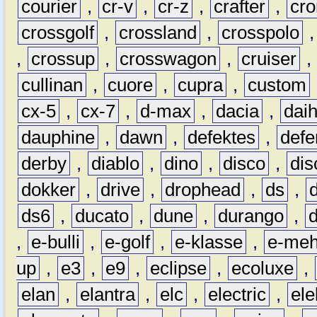
courier
,
cr-v
,
cr-z
,
crafter
,
cr
crossgolf
,
crossland
,
crosspolo
,
crossup
,
crosswagon
,
cruiser
,
cullinan
,
cuore
,
cupra
,
custom
cx-5
,
cx-7
,
d-max
,
dacia
,
dai
dauphine
,
dawn
,
defektes
,
defe
derby
,
diablo
,
dino
,
disco
,
dis
dokker
,
drive
,
drophead
,
ds
,
ds6
,
ducato
,
dune
,
durango
,
,
e-bulli
,
e-golf
,
e-klasse
,
e-meh
up
,
e3
,
e9
,
eclipse
,
ecoluxe
,
elan
,
elantra
,
elc
,
electric
,
ele