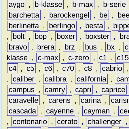
aygo
,
b-klasse
,
b-max
,
b-serie
barchetta
,
barockengel
,
be
,
be
berlinetta
,
berlingo
,
besta
,
bipp
,
bolt
,
bop
,
boxer
,
boxster
,
br
bravo
,
brera
,
brz
,
bus
,
bx
,
c
klasse
,
c-max
,
c-zero
,
c1
,
c15
c4
,
c5
,
c6
,
c70
,
c8
,
cabrio
,
caliber
,
calibra
,
california
,
cam
campus
,
camry
,
capri
,
caprice
caravelle
,
carens
,
carina
,
cari
cascada
,
cayenne
,
cayman
,
ce
,
centenario
,
cerato
,
challenger