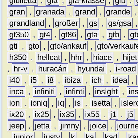
giulietta
,
gla
,
gla-klasse
,
glb
,
gran
,
granada
,
grand
,
grande
grandland
,
großer
,
gs
,
gs/gsa
gt350
,
gt4
,
gt86
,
gta
,
gtb
,
gt
gti
,
gto
,
gto/ankauf
,
gto/verkauf
h350
,
hellcat
,
hhr
,
hiace
,
hijet
,
hr-v
,
huracán
,
hyundai
,
i-road
i40
,
i5
,
i8
,
ibiza
,
ich
,
idea
,
inca
,
infiniti
,
infinti
,
insight
,
in
ion
,
ioniq
,
iq
,
is
,
isetta
,
isler
ix20
,
ix25
,
ix35
,
ix55
,
j1
,
j5
jeep
,
jetta
,
jimny
,
joice
,
journ
,
junior
,
justy
,
k
,
ka
,
kad
,
ka