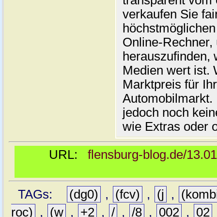
transparent vom 
verkaufen Sie fai
höchstmöglichen 
Online-Rechner,
herauszufinden, w
Medien wert ist. 
Marktpreis für I
Automobilmarkt. 
jedoch noch kein
wie Extras oder 
URL:
flensburg-blog.de/13.0
TAGs:
(dg0)
,
(fcv)
,
(j
,
(komb
roc)
,
(w
,
+2
,
/
,
/8
,
002
,
02