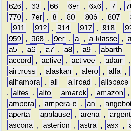
626
,
63
,
66
,
6er
,
6x6
,
7
,
7
770
,
7er
,
8
,
80
,
806
,
807
,
,
911
,
912
,
914
,
917
,
918
,
9
959
,
968
,
9er
,
a
,
a-klasse
,
a5
,
a6
,
a7
,
a8
,
a9
,
abarth
,
accord
,
active
,
activee
,
adam
aircross
,
alaskan
,
alero
,
alfa
,
alhambra
,
all
,
allroad
,
allspace
,
altes
,
alto
,
amarok
,
amazon
ampera
,
ampera-e
,
an
,
angebo
aperta
,
applause
,
arena
,
argen
ascona
,
asterion
,
astra
,
asx
,