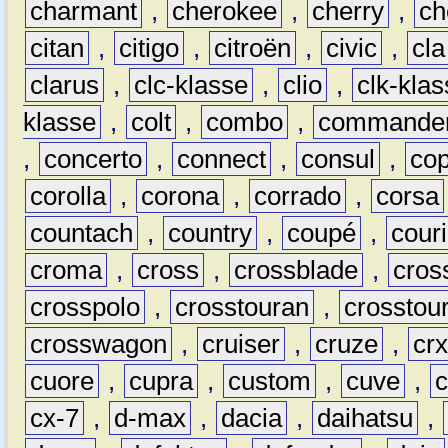
charmant
,
cherokee
,
cherry
,
ch
citan
,
citigo
,
citroën
,
civic
,
cla
clarus
,
clc-klasse
,
clio
,
clk-kla
klasse
,
colt
,
combo
,
commande
,
concerto
,
connect
,
consul
,
co
corolla
,
corona
,
corrado
,
corsa
countach
,
country
,
coupé
,
couri
croma
,
cross
,
crossblade
,
cros
crosspolo
,
crosstouran
,
crosstou
crosswagon
,
cruiser
,
cruze
,
cr
cuore
,
cupra
,
custom
,
cuve
,
cx-7
,
d-max
,
dacia
,
daihatsu
,