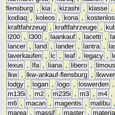
flensburg
,
kia
,
kizashi
,
klasse
,
kodiaq
,
koleos
,
kona
,
kostenlos
kraftfahrzeug
,
kraftfahrzeuge
,
kub
l200
,
l300
,
laankauf
,
lacetti
,
l
lancer
,
land
,
lander
,
lantra
,
la
laverkaufen
,
lc
,
leaf
,
legacy
,
lexus
,
lfa
,
liana
,
libero
,
limous
lkw
,
lkw-ankauf-flensburg
,
lkwver
lodgy
,
logan
,
logo
,
loswerden
m135i
,
m2
,
m235i
,
m3
,
m4
,
m6
,
macan
,
magentis
,
malibu
marea
,
massif
,
master
,
materi