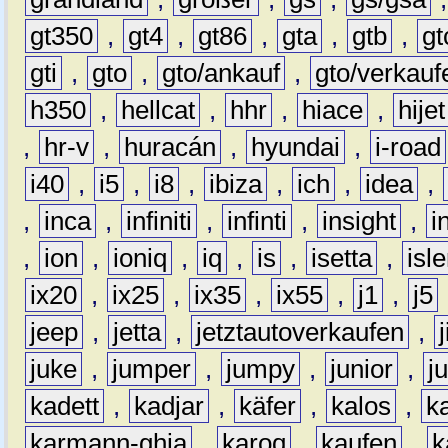
gt350
,
gt4
,
gt86
,
gta
,
gtb
,
gt
gti
,
gto
,
gto/ankauf
,
gto/verkauf
h350
,
hellcat
,
hhr
,
hiace
,
hijet
,
hr-v
,
huracán
,
hyundai
,
i-road
i40
,
i5
,
i8
,
ibiza
,
ich
,
idea
,
,
inca
,
infiniti
,
infinti
,
insight
,
i
,
ion
,
ioniq
,
iq
,
is
,
isetta
,
isl
ix20
,
ix25
,
ix35
,
ix55
,
j1
,
j5
jeep
,
jetta
,
jetztautoverkaufen
,
juke
,
jumper
,
jumpy
,
junior
,
j
kadett
,
kadjar
,
käfer
,
kalos
,
k
karmann-ghia
,
karoq
,
kaufen
,
k