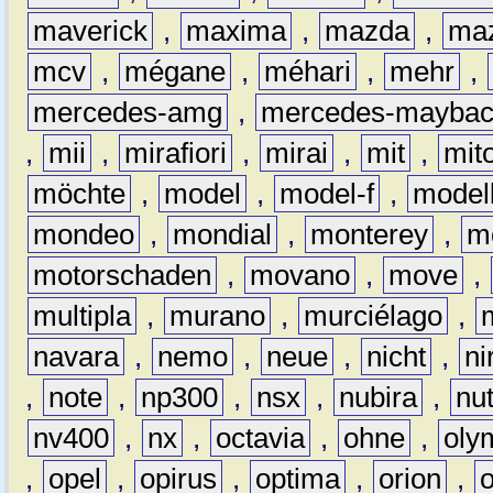
maverick
,
maxima
,
mazda
,
ma
mcv
,
mégane
,
méhari
,
mehr
,
mercedes-amg
,
mercedes-mayba
,
mii
,
mirafiori
,
mirai
,
mit
,
mit
möchte
,
model
,
model-f
,
model
mondeo
,
mondial
,
monterey
,
m
motorschaden
,
movano
,
move
,
multipla
,
murano
,
murciélago
,
navara
,
nemo
,
neue
,
nicht
,
ni
,
note
,
np300
,
nsx
,
nubira
,
nu
nv400
,
nx
,
octavia
,
ohne
,
oly
,
opel
,
opirus
,
optima
,
orion
,