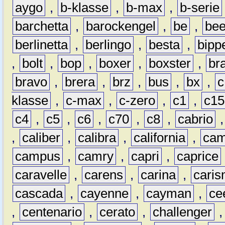
aygo
,
b-klasse
,
b-max
,
b-serie
barchetta
,
barockengel
,
be
,
be
berlinetta
,
berlingo
,
besta
,
bipp
,
bolt
,
bop
,
boxer
,
boxster
,
br
bravo
,
brera
,
brz
,
bus
,
bx
,
c
klasse
,
c-max
,
c-zero
,
c1
,
c15
c4
,
c5
,
c6
,
c70
,
c8
,
cabrio
,
caliber
,
calibra
,
california
,
cam
campus
,
camry
,
capri
,
caprice
caravelle
,
carens
,
carina
,
cari
cascada
,
cayenne
,
cayman
,
ce
,
centenario
,
cerato
,
challenger