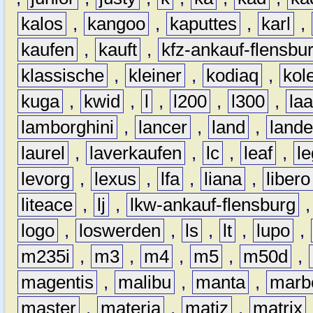
kalos
,
kangoo
,
kaputtes
,
karl
,
kaufen
,
kauft
,
kfz-ankauf-flensbu
klassische
,
kleiner
,
kodiaq
,
kol
kuga
,
kwid
,
l
,
l200
,
l300
,
la
lamborghini
,
lancer
,
land
,
lande
laurel
,
laverkaufen
,
lc
,
leaf
,
l
levorg
,
lexus
,
lfa
,
liana
,
libero
liteace
,
lj
,
lkw-ankauf-flensburg
logo
,
loswerden
,
ls
,
lt
,
lupo
,
m235i
,
m3
,
m4
,
m5
,
m50d
,
magentis
,
malibu
,
manta
,
marb
master
,
materia
,
matiz
,
matrix