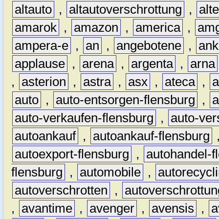
altauto
,
altautoverschrottung
,
alt
amarok
,
amazon
,
america
,
am
ampera-e
,
an
,
angebotene
,
ank
applause
,
arena
,
argenta
,
arna
,
asterion
,
astra
,
asx
,
ateca
,
a
auto
,
auto-entsorgen-flensburg
,
a
auto-verkaufen-flensburg
,
auto-ver
autoankauf
,
autoankauf-flensburg
autoexport-flensburg
,
autohandel-f
flensburg
,
automobile
,
autorecycl
autoverschrotten
,
autoverschrottun
,
avantime
,
avenger
,
avensis
,
a