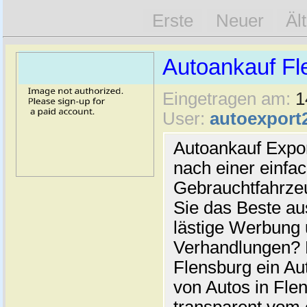
Erste
Neuer
Äl
Autoankauf Fl
Eingetragen am:
1
User:
autoexport
Autoankauf Expo
nach einer einfac
Gebrauchtfahrze
Sie das Beste au
lästige Werbung
Verhandlungen? 
Flensburg ein Au
von Autos in Flen