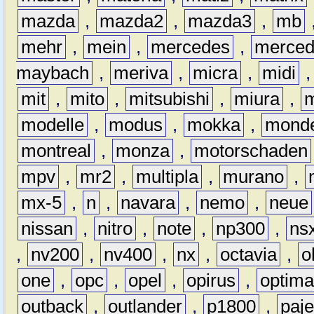
mazda
,
mazda2
,
mazda3
,
mb
mehr
,
mein
,
mercedes
,
merce
maybach
,
meriva
,
micra
,
midi
mit
,
mito
,
mitsubishi
,
miura
,
modelle
,
modus
,
mokka
,
mond
montreal
,
monza
,
motorschaden
mpv
,
mr2
,
multipla
,
murano
,
mx-5
,
n
,
navara
,
nemo
,
neue
nissan
,
nitro
,
note
,
np300
,
ns
,
nv200
,
nv400
,
nx
,
octavia
,
o
one
,
opc
,
opel
,
opirus
,
optim
outback
,
outlander
,
p1800
,
paje