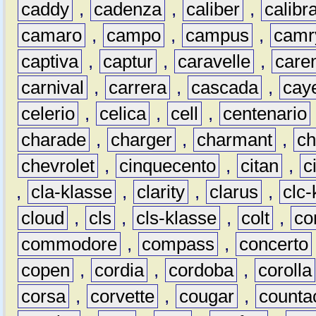
caddy
,
cadenza
,
caliber
,
calibr
camaro
,
campo
,
campus
,
camr
captiva
,
captur
,
caravelle
,
care
carnival
,
carrera
,
cascada
,
cay
celerio
,
celica
,
cell
,
centenario
charade
,
charger
,
charmant
,
ch
chevrolet
,
cinquecento
,
citan
,
c
,
cla-klasse
,
clarity
,
clarus
,
clc-
cloud
,
cls
,
cls-klasse
,
colt
,
c
commodore
,
compass
,
concerto
copen
,
cordia
,
cordoba
,
corolla
corsa
,
corvette
,
cougar
,
counta