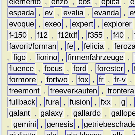
elemento
,
enzo
,
eos
,
epica
,
e
espada
,
ev
,
evalia
,
evanda
,
e
evoque
,
exeo
,
expert
,
explorer
f-150
,
f12
,
f12tdf
,
f355
,
f40
,
favorit/forman
,
fe
,
felicia
,
feroz
,
figo
,
fiorino
,
firmenfahrzeuge
,
fluence
,
focus
,
ford
,
forester
,
formore
,
fortwo
,
fox
,
fr
,
fr-v
,
freemont
,
freeverkaufen
,
frontera
fullback
,
fura
,
fusion
,
fxx
,
g
,
galant
,
galaxy
,
gallardo
,
gallop
,
gemini
,
genesis
,
getriebeschad