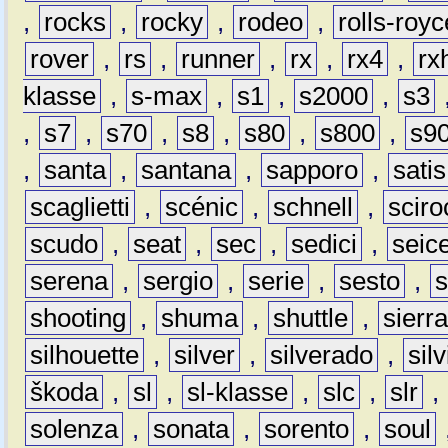
,
rocks
,
rocky
,
rodeo
,
rolls-royc
rover
,
rs
,
runner
,
rx
,
rx4
,
rx
klasse
,
s-max
,
s1
,
s2000
,
s3
,
s7
,
s70
,
s8
,
s80
,
s800
,
s9
,
santa
,
santana
,
sapporo
,
satis
scaglietti
,
scénic
,
schnell
,
sciro
scudo
,
seat
,
sec
,
sedici
,
seic
serena
,
sergio
,
serie
,
sesto
,
shooting
,
shuma
,
shuttle
,
sierr
silhouette
,
silver
,
silverado
,
silv
škoda
,
sl
,
sl-klasse
,
slc
,
slr
,
solenza
,
sonata
,
sorento
,
soul