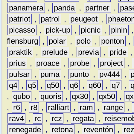
panamera
,
panda
,
partner
,
pas
patriot
,
patrol
,
peugeot
,
phaeto
picasso
,
pick-up
,
picnic
,
pinin
flensburg
,
polar
,
polo
,
ponton
,
praktik
,
prelude
,
previa
,
pride
prius
,
proace
,
probe
,
project
,
pulsar
,
puma
,
punto
,
pv444
,
q4
,
q5
,
q50
,
q6
,
q60
,
q7
,
,
qubo
,
quoris
,
qx30
,
qx50
,
qx
,
r6
,
r8
,
ralliart
,
ram
,
range
,
rav4
,
rc
,
rcz
,
regata
,
reisemob
renegade
,
retona
,
reventón
,
re