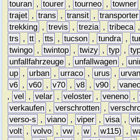
touran
,
tourer
,
tourneo
,
towner
trajet
,
trans
,
transit
,
transporter
trekking
,
trevis
,
trezia
,
tribeca
trs
,
tt
,
tts
,
tucson
,
tundra
,
tu
twingo
,
twintop
,
twizy
,
typ
,
ty
unfallfahrzeuge
,
unfallwagen
,
un
up
,
urban
,
urraco
,
urus
,
urva
v6
,
v60
,
v70
,
v8
,
v90
,
vane
,
vel
,
velar
,
veloster
,
veneno
,
verkaufen
,
verschrotten
,
verschro
verso-s
,
viano
,
viper
,
visa
,
vi
volt
,
volvo
,
vw
,
w
,
w115)
,
w