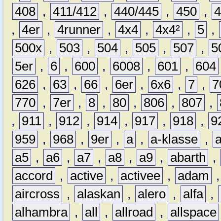
408
,
411/412
,
440/445
,
450
,
,
4er
,
4runner
,
4x4
,
4x4²
,
5
,
500x
,
503
,
504
,
505
,
507
,
5
5er
,
6
,
600
,
6008
,
601
,
604
626
,
63
,
66
,
6er
,
6x6
,
7
,
7
770
,
7er
,
8
,
80
,
806
,
807
,
,
911
,
912
,
914
,
917
,
918
,
9
959
,
968
,
9er
,
a
,
a-klasse
,
a5
,
a6
,
a7
,
a8
,
a9
,
abarth
,
accord
,
active
,
activee
,
adam
aircross
,
alaskan
,
alero
,
alfa
,
alhambra
,
all
,
allroad
,
allspace