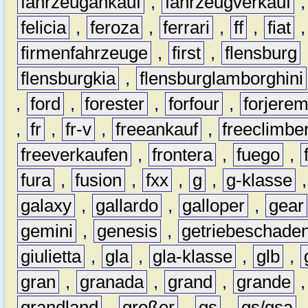
fahrzeugankauf
,
fahrzeugverkauf
felicia
,
feroza
,
ferrari
,
ff
,
fiat
firmenfahrzeuge
,
first
,
flensburg
flensburgkia
,
flensburglamborghini
,
ford
,
forester
,
forfour
,
forjere
,
fr
,
fr-v
,
freeankauf
,
freeclimbe
freeverkaufen
,
frontera
,
fuego
,
fura
,
fusion
,
fxx
,
g
,
g-klasse
galaxy
,
gallardo
,
galloper
,
gear
gemini
,
genesis
,
getriebeschade
giulietta
,
gla
,
gla-klasse
,
glb
,
gran
,
granada
,
grand
,
grande
grandland
,
großer
,
gs
,
gs/gsa