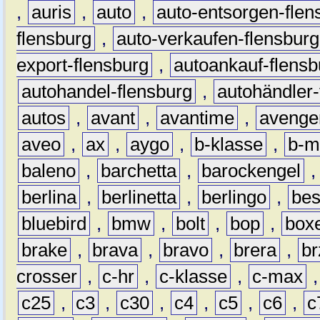
,
auris
,
auto
,
auto-entsorgen-flen
flensburg
,
auto-verkaufen-flensburg
export-flensburg
,
autoankauf-flensb
autohandel-flensburg
,
autohändler-
autos
,
avant
,
avantime
,
avenge
aveo
,
ax
,
aygo
,
b-klasse
,
b-m
baleno
,
barchetta
,
barockengel
berlina
,
berlinetta
,
berlingo
,
bes
bluebird
,
bmw
,
bolt
,
bop
,
box
brake
,
brava
,
bravo
,
brera
,
br
crosser
,
c-hr
,
c-klasse
,
c-max
c25
,
c3
,
c30
,
c4
,
c5
,
c6
,
c