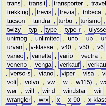
trans
,
transit
,
transporter
,
travel
trekking
,
trevis
,
trezia
,
tribeca
tucson
,
tundra
,
turbo
,
turismo
twizy
,
typ
,
type
,
type-r
,
ulyss
unimog
,
unlimited
,
uno
,
up
,
u
urvan
,
v-klasse
,
v40
,
v50
,
v6
vaneo
,
vanette
,
vario
,
vectra
,
veneno
,
venga
,
verkauf
,
verkau
,
verso-s
,
viano
,
viper
,
visa
,
v
volt
,
volvo
,
vw
,
w
,
w115)
,
w
wer
,
will
,
wind
,
windstar
,
wir
wrangler
,
wrx
,
x
,
x-90
,
x-klas