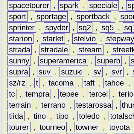
spacetourer
,
spark
,
speciale
,
s
sport
,
sportage
,
sportback
,
spo
sprinter
,
spyder
,
sq2
,
sq5
,
sq
starion
,
starlet
,
stelvio
,
stepwa
strada
,
stradale
,
stream
,
street
sunny
,
superamerica
,
superb
,
supra
,
suv
,
suzuki
,
sv
,
svr
,
sz/rz
,
t
,
tacoma
,
taft
,
tahoe
,
tc
,
tempra
,
tepee
,
tercel
,
teri
terrain
,
terrano
,
testarossa
,
thu
tiida
,
tino
,
tipo
,
toledo
,
totals
tourer
,
tourneo
,
towner
,
toyota