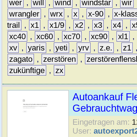
wer
,
will
,
wind
,
windstar
,
wir
wrangler
,
wrx
,
x
,
x-90
,
x-klas
trail
,
x1
,
x1/9
,
x2
,
x3
,
x4
,
x
xc40
,
xc60
,
xc70
,
xc90
,
xl1
,
xv
,
yaris
,
yeti
,
yrv
,
z.e.
,
z1
zagato
,
zerstören
,
zerstörenflen
zukünftige
,
zx
Autoankauf Fl
Gebrauchtwage
Eingetragen am:
1
User:
autoexport