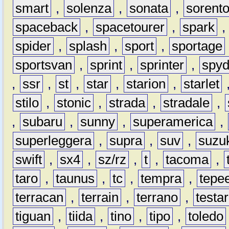
smart
,
solenza
,
sonata
,
sorent
spaceback
,
spacetourer
,
spark
spider
,
splash
,
sport
,
sportage
sportsvan
,
sprint
,
sprinter
,
spyd
,
ssr
,
st
,
star
,
starion
,
starlet
stilo
,
stonic
,
strada
,
stradale
,
,
subaru
,
sunny
,
superamerica
,
superleggera
,
supra
,
suv
,
suzu
swift
,
sx4
,
sz/rz
,
t
,
tacoma
,
taro
,
taunus
,
tc
,
tempra
,
tepe
terracan
,
terrain
,
terrano
,
testa
tiguan
,
tiida
,
tino
,
tipo
,
toledo