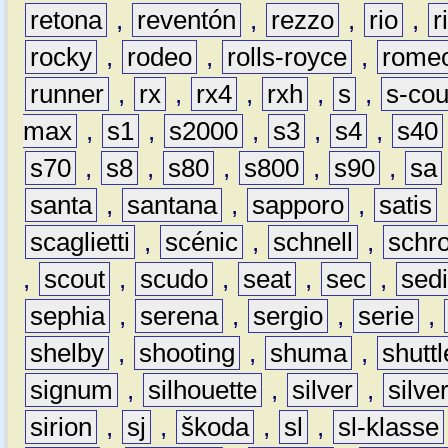
retona
,
reventón
,
rezzo
,
rio
,
r
rocky
,
rodeo
,
rolls-royce
,
rome
runner
,
rx
,
rx4
,
rxh
,
s
,
s-co
max
,
s1
,
s2000
,
s3
,
s4
,
s40
s70
,
s8
,
s80
,
s800
,
s90
,
sa
santa
,
santana
,
sapporo
,
satis
scaglietti
,
scénic
,
schnell
,
schro
,
scout
,
scudo
,
seat
,
sec
,
sedi
sephia
,
serena
,
sergio
,
serie
,
shelby
,
shooting
,
shuma
,
shuttl
signum
,
silhouette
,
silver
,
silve
sirion
,
sj
,
škoda
,
sl
,
sl-klasse