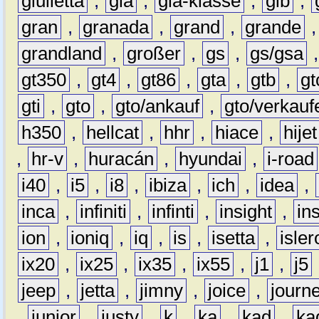
giulietta
,
gla
,
gla-klasse
,
glb
,
gran
,
granada
,
grand
,
grande
grandland
,
großer
,
gs
,
gs/gsa
gt350
,
gt4
,
gt86
,
gta
,
gtb
,
gt
gti
,
gto
,
gto/ankauf
,
gto/verkauf
h350
,
hellcat
,
hhr
,
hiace
,
hijet
,
hr-v
,
huracán
,
hyundai
,
i-road
i40
,
i5
,
i8
,
ibiza
,
ich
,
idea
,
inca
,
infiniti
,
infinti
,
insight
,
in
ion
,
ioniq
,
iq
,
is
,
isetta
,
isler
ix20
,
ix25
,
ix35
,
ix55
,
j1
,
j5
jeep
,
jetta
,
jimny
,
joice
,
journ
,
junior
,
justy
,
k
,
ka
,
kad
,
ka