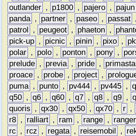
outlander
,
p1800
,
pajero
,
pajun
panda
,
partner
,
paseo
,
passat
patrol
,
peugeot
,
phaeton
,
phan
pick-up
,
picnic
,
pinin
,
pixo
,
p
polar
,
polo
,
ponton
,
pony
,
por
prelude
,
previa
,
pride
,
primasta
proace
,
probe
,
project
,
prologu
puma
,
punto
,
pv444
,
pv445
,
q50
,
q6
,
q60
,
q7
,
q8
,
q9
,
quoris
,
qx30
,
qx50
,
qx70
,
r
,
r8
,
ralliart
,
ram
,
range
,
range
rc
,
rcz
,
regata
,
reisemobil
,
re