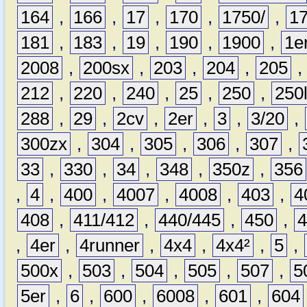
164
,
166
,
17
,
170
,
1750/
,
1
181
,
183
,
19
,
190
,
1900
,
1e
2008
,
200sx
,
203
,
204
,
205
212
,
220
,
240
,
25
,
250
,
250
288
,
29
,
2cv
,
2er
,
3
,
3/20
,
300zx
,
304
,
305
,
306
,
307
,
33
,
330
,
34
,
348
,
350z
,
356
,
4
,
400
,
4007
,
4008
,
403
,
4
408
,
411/412
,
440/445
,
450
,
,
4er
,
4runner
,
4x4
,
4x4²
,
5
,
500x
,
503
,
504
,
505
,
507
,
5
5er
,
6
,
600
,
6008
,
601
,
604