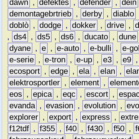
dawn
,
defektes
,
defender
,
dein
demontagebrtrieb
,
derby
,
diablo
doblò
,
dodge
,
dokker
,
drive
,
,
ds4
,
ds5
,
ds6
,
ducato
,
dune
dyane
,
e
,
e-auto
,
e-bulli
,
e-gol
e-serie
,
e-tron
,
e-up
,
e3
,
e9
ecosport
,
edge
,
ela
,
elan
,
ela
elektrosportler
,
element
,
element
eos
,
epica
,
eqc
,
escort
,
espa
evanda
,
evasion
,
evolution
,
ev
explorer
,
export
,
express
,
extr
f12tdf
,
f355
,
f40
,
f430
,
f50
,
f