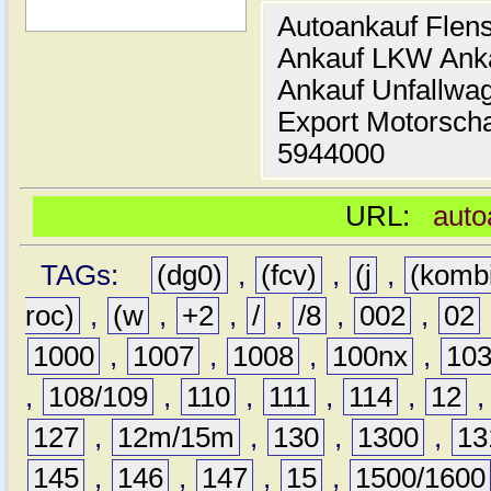
Autoankauf Flen
Ankauf LKW Ank
Ankauf Unfallwa
Export Motorsch
5944000
URL:
auto
TAGs:
(dg0)
,
(fcv)
,
(j
,
(komb
roc)
,
(w
,
+2
,
/
,
/8
,
002
,
02
1000
,
1007
,
1008
,
100nx
,
10
,
108/109
,
110
,
111
,
114
,
12
127
,
12m/15m
,
130
,
1300
,
13
145
,
146
,
147
,
15
,
1500/1600