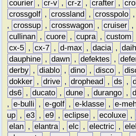
courier
,
cr-v
,
cr-z
,
crafter
,
cr
crossgolf
,
crossland
,
crosspolo
,
crossup
,
crosswagon
,
cruiser
,
cullinan
,
cuore
,
cupra
,
custom
cx-5
,
cx-7
,
d-max
,
dacia
,
dai
dauphine
,
dawn
,
defektes
,
defe
derby
,
diablo
,
dino
,
disco
,
dis
dokker
,
drive
,
drophead
,
ds
,
ds6
,
ducato
,
dune
,
durango
,
,
e-bulli
,
e-golf
,
e-klasse
,
e-meh
up
,
e3
,
e9
,
eclipse
,
ecoluxe
,
elan
,
elantra
,
elc
,
electric
,
ele