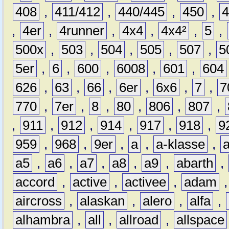
408
,
411/412
,
440/445
,
450
,
,
4er
,
4runner
,
4x4
,
4x4²
,
5
,
500x
,
503
,
504
,
505
,
507
,
5
5er
,
6
,
600
,
6008
,
601
,
604
626
,
63
,
66
,
6er
,
6x6
,
7
,
7
770
,
7er
,
8
,
80
,
806
,
807
,
,
911
,
912
,
914
,
917
,
918
,
9
959
,
968
,
9er
,
a
,
a-klasse
,
a5
,
a6
,
a7
,
a8
,
a9
,
abarth
,
accord
,
active
,
activee
,
adam
aircross
,
alaskan
,
alero
,
alfa
,
alhambra
,
all
,
allroad
,
allspace