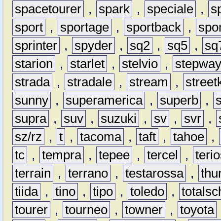
spacetourer
,
spark
,
speciale
,
s
sport
,
sportage
,
sportback
,
spo
sprinter
,
spyder
,
sq2
,
sq5
,
sq
starion
,
starlet
,
stelvio
,
stepwa
strada
,
stradale
,
stream
,
street
sunny
,
superamerica
,
superb
,
supra
,
suv
,
suzuki
,
sv
,
svr
,
sz/rz
,
t
,
tacoma
,
taft
,
tahoe
,
tc
,
tempra
,
tepee
,
tercel
,
teri
terrain
,
terrano
,
testarossa
,
thu
tiida
,
tino
,
tipo
,
toledo
,
totals
tourer
,
tourneo
,
towner
,
toyota