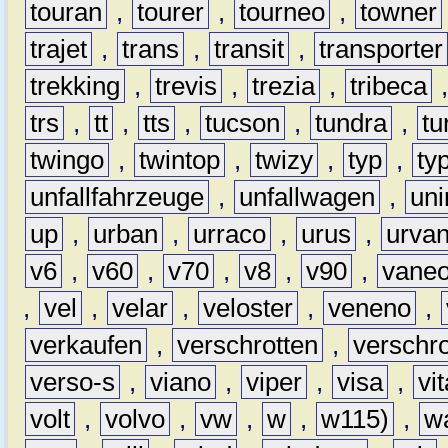
touran
,
tourer
,
tourneo
,
towner
trajet
,
trans
,
transit
,
transporter
trekking
,
trevis
,
trezia
,
tribeca
trs
,
tt
,
tts
,
tucson
,
tundra
,
tu
twingo
,
twintop
,
twizy
,
typ
,
ty
unfallfahrzeuge
,
unfallwagen
,
un
up
,
urban
,
urraco
,
urus
,
urva
v6
,
v60
,
v70
,
v8
,
v90
,
vane
,
vel
,
velar
,
veloster
,
veneno
,
verkaufen
,
verschrotten
,
verschro
verso-s
,
viano
,
viper
,
visa
,
vi
volt
,
volvo
,
vw
,
w
,
w115)
,
w