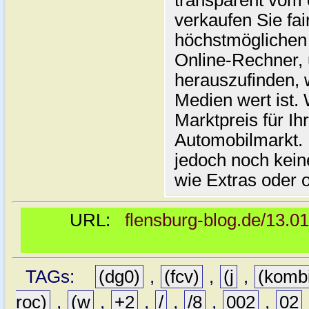
transparent vom 
verkaufen Sie fai
höchstmöglichen 
Online-Rechner,
herauszufinden, w
Medien wert ist. 
Marktpreis für I
Automobilmarkt. 
jedoch noch kein
wie Extras oder 
URL:
flensburg-blog.de/13.0
TAGs:
(dg0)
,
(fcv)
,
(j
,
(komb
roc)
,
(w
,
+2
,
/
,
/8
,
002
,
02