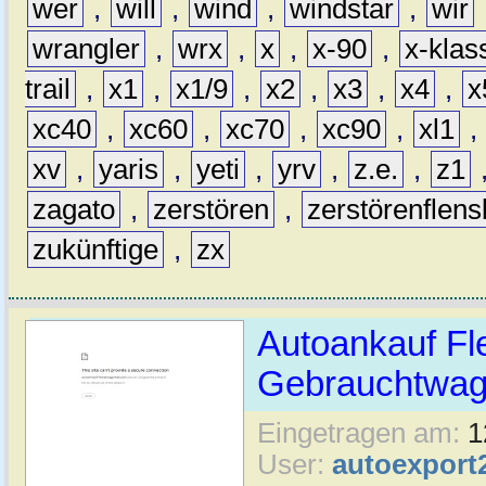
wer
,
will
,
wind
,
windstar
,
wir
wrangler
,
wrx
,
x
,
x-90
,
x-klas
trail
,
x1
,
x1/9
,
x2
,
x3
,
x4
,
x
xc40
,
xc60
,
xc70
,
xc90
,
xl1
,
xv
,
yaris
,
yeti
,
yrv
,
z.e.
,
z1
zagato
,
zerstören
,
zerstörenflen
zukünftige
,
zx
Autoankauf Fl
Gebrauchtwage
Eingetragen am:
1
User:
autoexport