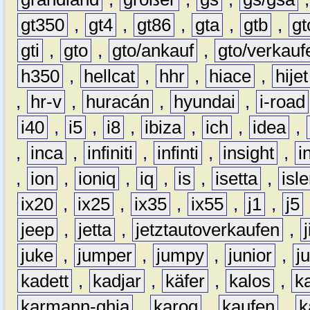
gt350
,
gt4
,
gt86
,
gta
,
gtb
,
gt
gti
,
gto
,
gto/ankauf
,
gto/verkauf
h350
,
hellcat
,
hhr
,
hiace
,
hijet
,
hr-v
,
huracán
,
hyundai
,
i-road
i40
,
i5
,
i8
,
ibiza
,
ich
,
idea
,
,
inca
,
infiniti
,
infinti
,
insight
,
i
,
ion
,
ioniq
,
iq
,
is
,
isetta
,
isl
ix20
,
ix25
,
ix35
,
ix55
,
j1
,
j5
jeep
,
jetta
,
jetztautoverkaufen
,
juke
,
jumper
,
jumpy
,
junior
,
j
kadett
,
kadjar
,
käfer
,
kalos
,
k
karmann-ghia
,
karoq
,
kaufen
,
k