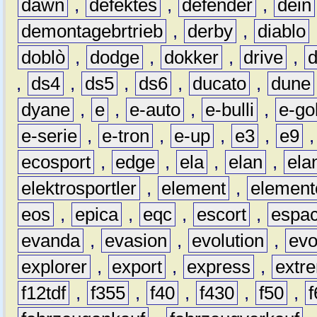
dawn
,
defektes
,
defender
,
dein
demontagebrtrieb
,
derby
,
diablo
doblò
,
dodge
,
dokker
,
drive
,
,
ds4
,
ds5
,
ds6
,
ducato
,
dune
dyane
,
e
,
e-auto
,
e-bulli
,
e-gol
e-serie
,
e-tron
,
e-up
,
e3
,
e9
ecosport
,
edge
,
ela
,
elan
,
ela
elektrosportler
,
element
,
element
eos
,
epica
,
eqc
,
escort
,
espa
evanda
,
evasion
,
evolution
,
ev
explorer
,
export
,
express
,
extr
f12tdf
,
f355
,
f40
,
f430
,
f50
,
f