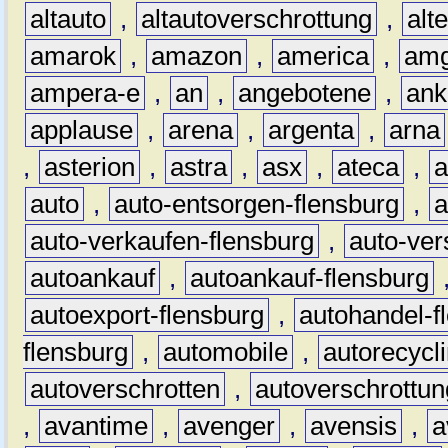
altauto
,
altautoverschrottung
,
alt
amarok
,
amazon
,
america
,
am
ampera-e
,
an
,
angebotene
,
ank
applause
,
arena
,
argenta
,
arna
,
asterion
,
astra
,
asx
,
ateca
,
a
auto
,
auto-entsorgen-flensburg
,
a
auto-verkaufen-flensburg
,
auto-ver
autoankauf
,
autoankauf-flensburg
autoexport-flensburg
,
autohandel-f
flensburg
,
automobile
,
autorecycl
autoverschrotten
,
autoverschrottun
,
avantime
,
avenger
,
avensis
,
a