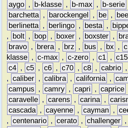
aygo
,
b-klasse
,
b-max
,
b-serie
barchetta
,
barockengel
,
be
,
be
berlinetta
,
berlingo
,
besta
,
bipp
,
bolt
,
bop
,
boxer
,
boxster
,
br
bravo
,
brera
,
brz
,
bus
,
bx
,
c
klasse
,
c-max
,
c-zero
,
c1
,
c15
c4
,
c5
,
c6
,
c70
,
c8
,
cabrio
,
caliber
,
calibra
,
california
,
cam
campus
,
camry
,
capri
,
caprice
caravelle
,
carens
,
carina
,
cari
cascada
,
cayenne
,
cayman
,
ce
,
centenario
,
cerato
,
challenger