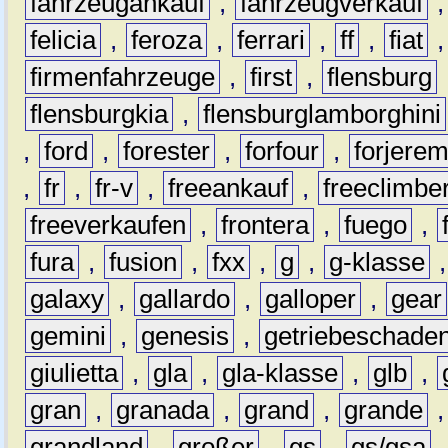
fahrzeugankauf
,
fahrzeugverkauf
felicia
,
feroza
,
ferrari
,
ff
,
fiat
firmenfahrzeuge
,
first
,
flensburg
flensburgkia
,
flensburglamborghini
,
ford
,
forester
,
forfour
,
forjere
,
fr
,
fr-v
,
freeankauf
,
freeclimbe
freeverkaufen
,
frontera
,
fuego
,
fura
,
fusion
,
fxx
,
g
,
g-klasse
galaxy
,
gallardo
,
galloper
,
gear
gemini
,
genesis
,
getriebeschade
giulietta
,
gla
,
gla-klasse
,
glb
,
gran
,
granada
,
grand
,
grande
grandland
,
großer
,
gs
,
gs/gsa