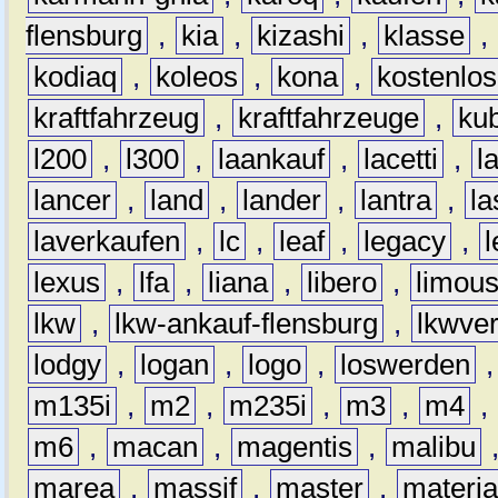
flensburg
,
kia
,
kizashi
,
klasse
,
kodiaq
,
koleos
,
kona
,
kostenlos
kraftfahrzeug
,
kraftfahrzeuge
,
kub
l200
,
l300
,
laankauf
,
lacetti
,
l
lancer
,
land
,
lander
,
lantra
,
la
laverkaufen
,
lc
,
leaf
,
legacy
,
lexus
,
lfa
,
liana
,
libero
,
limous
lkw
,
lkw-ankauf-flensburg
,
lkwver
lodgy
,
logan
,
logo
,
loswerden
m135i
,
m2
,
m235i
,
m3
,
m4
,
m6
,
macan
,
magentis
,
malibu
marea
,
massif
,
master
,
materi