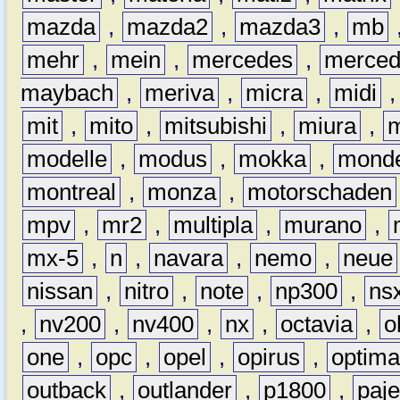
mazda
,
mazda2
,
mazda3
,
mb
mehr
,
mein
,
mercedes
,
merce
maybach
,
meriva
,
micra
,
midi
mit
,
mito
,
mitsubishi
,
miura
,
modelle
,
modus
,
mokka
,
mond
montreal
,
monza
,
motorschaden
mpv
,
mr2
,
multipla
,
murano
,
mx-5
,
n
,
navara
,
nemo
,
neue
nissan
,
nitro
,
note
,
np300
,
ns
,
nv200
,
nv400
,
nx
,
octavia
,
o
one
,
opc
,
opel
,
opirus
,
optim
outback
,
outlander
,
p1800
,
paje