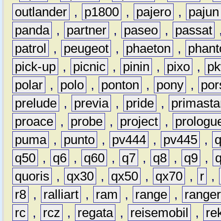
outlander
,
p1800
,
pajero
,
pajun
panda
,
partner
,
paseo
,
passat
patrol
,
peugeot
,
phaeton
,
phan
pick-up
,
picnic
,
pinin
,
pixo
,
p
polar
,
polo
,
ponton
,
pony
,
por
prelude
,
previa
,
pride
,
primasta
proace
,
probe
,
project
,
prologu
puma
,
punto
,
pv444
,
pv445
,
q50
,
q6
,
q60
,
q7
,
q8
,
q9
,
quoris
,
qx30
,
qx50
,
qx70
,
r
,
r8
,
ralliart
,
ram
,
range
,
range
rc
,
rcz
,
regata
,
reisemobil
,
re