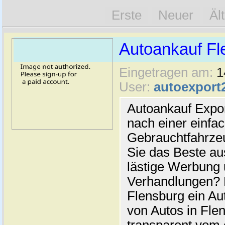
Erste
Neuer
Äl
Autoankauf Fl
Eingetragen am:
1
User:
autoexport
Autoankauf Expo
nach einer einfac
Gebrauchtfahrze
Sie das Beste au
lästige Werbung
Verhandlungen? 
Flensburg ein Au
von Autos in Flen