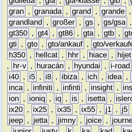
giulietta
,
gla
,
gla-klasse
,
glb
,
gran
,
granada
,
grand
,
grande
grandland
,
großer
,
gs
,
gs/gsa
gt350
,
gt4
,
gt86
,
gta
,
gtb
,
gt
gti
,
gto
,
gto/ankauf
,
gto/verkauf
h350
,
hellcat
,
hhr
,
hiace
,
hijet
,
hr-v
,
huracán
,
hyundai
,
i-road
i40
,
i5
,
i8
,
ibiza
,
ich
,
idea
,
inca
,
infiniti
,
infinti
,
insight
,
in
ion
,
ioniq
,
iq
,
is
,
isetta
,
isler
ix20
,
ix25
,
ix35
,
ix55
,
j1
,
j5
jeep
,
jetta
,
jimny
,
joice
,
journ
,
junior
,
justy
,
k
,
ka
,
kad
,
ka