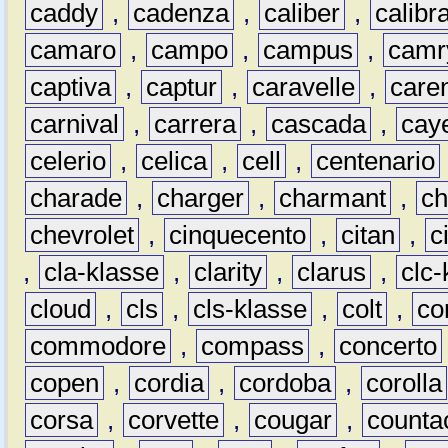
caddy
,
cadenza
,
caliber
,
calibr
camaro
,
campo
,
campus
,
camr
captiva
,
captur
,
caravelle
,
care
carnival
,
carrera
,
cascada
,
cay
celerio
,
celica
,
cell
,
centenario
charade
,
charger
,
charmant
,
ch
chevrolet
,
cinquecento
,
citan
,
c
,
cla-klasse
,
clarity
,
clarus
,
clc-
cloud
,
cls
,
cls-klasse
,
colt
,
c
commodore
,
compass
,
concerto
copen
,
cordia
,
cordoba
,
corolla
corsa
,
corvette
,
cougar
,
counta