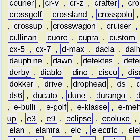
courier
,
cr-v
,
cr-z
,
crafter
,
cr
crossgolf
,
crossland
,
crosspolo
,
crossup
,
crosswagon
,
cruiser
,
cullinan
,
cuore
,
cupra
,
custom
cx-5
,
cx-7
,
d-max
,
dacia
,
dai
dauphine
,
dawn
,
defektes
,
defe
derby
,
diablo
,
dino
,
disco
,
dis
dokker
,
drive
,
drophead
,
ds
,
ds6
,
ducato
,
dune
,
durango
,
,
e-bulli
,
e-golf
,
e-klasse
,
e-meh
up
,
e3
,
e9
,
eclipse
,
ecoluxe
,
elan
,
elantra
,
elc
,
electric
,
ele