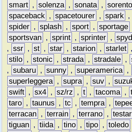
smart
,
solenza
,
sonata
,
sorent
spaceback
,
spacetourer
,
spark
spider
,
splash
,
sport
,
sportage
sportsvan
,
sprint
,
sprinter
,
spyd
,
ssr
,
st
,
star
,
starion
,
starlet
stilo
,
stonic
,
strada
,
stradale
,
,
subaru
,
sunny
,
superamerica
,
superleggera
,
supra
,
suv
,
suzu
swift
,
sx4
,
sz/rz
,
t
,
tacoma
,
taro
,
taunus
,
tc
,
tempra
,
tepe
terracan
,
terrain
,
terrano
,
testa
tiguan
,
tiida
,
tino
,
tipo
,
toledo