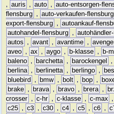
,
auris
,
auto
,
auto-entsorgen-flen
flensburg
,
auto-verkaufen-flensburg
export-flensburg
,
autoankauf-flensb
autohandel-flensburg
,
autohändler-
autos
,
avant
,
avantime
,
avenge
aveo
,
ax
,
aygo
,
b-klasse
,
b-m
baleno
,
barchetta
,
barockengel
berlina
,
berlinetta
,
berlingo
,
bes
bluebird
,
bmw
,
bolt
,
bop
,
box
brake
,
brava
,
bravo
,
brera
,
br
crosser
,
c-hr
,
c-klasse
,
c-max
c25
,
c3
,
c30
,
c4
,
c5
,
c6
,
c