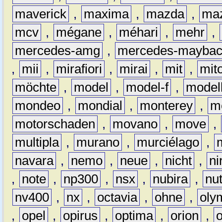
maverick
,
maxima
,
mazda
,
ma
mcv
,
mégane
,
méhari
,
mehr
,
mercedes-amg
,
mercedes-mayba
,
mii
,
mirafiori
,
mirai
,
mit
,
mit
möchte
,
model
,
model-f
,
model
mondeo
,
mondial
,
monterey
,
m
motorschaden
,
movano
,
move
,
multipla
,
murano
,
murciélago
,
navara
,
nemo
,
neue
,
nicht
,
ni
,
note
,
np300
,
nsx
,
nubira
,
nu
nv400
,
nx
,
octavia
,
ohne
,
oly
,
opel
,
opirus
,
optima
,
orion
,