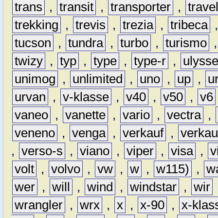
trans
,
transit
,
transporter
,
travel
trekking
,
trevis
,
trezia
,
tribeca
tucson
,
tundra
,
turbo
,
turismo
twizy
,
typ
,
type
,
type-r
,
ulyss
unimog
,
unlimited
,
uno
,
up
,
u
urvan
,
v-klasse
,
v40
,
v50
,
v6
vaneo
,
vanette
,
vario
,
vectra
,
veneno
,
venga
,
verkauf
,
verkau
,
verso-s
,
viano
,
viper
,
visa
,
v
volt
,
volvo
,
vw
,
w
,
w115)
,
w
wer
,
will
,
wind
,
windstar
,
wir
wrangler
,
wrx
,
x
,
x-90
,
x-klas