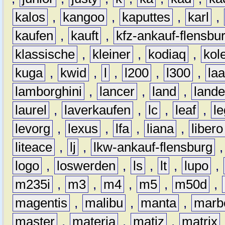
kalos
,
kangoo
,
kaputtes
,
karl
,
kaufen
,
kauft
,
kfz-ankauf-flensbu
klassische
,
kleiner
,
kodiaq
,
kol
kuga
,
kwid
,
l
,
l200
,
l300
,
la
lamborghini
,
lancer
,
land
,
lande
laurel
,
laverkaufen
,
lc
,
leaf
,
l
levorg
,
lexus
,
lfa
,
liana
,
libero
liteace
,
lj
,
lkw-ankauf-flensburg
logo
,
loswerden
,
ls
,
lt
,
lupo
,
m235i
,
m3
,
m4
,
m5
,
m50d
,
magentis
,
malibu
,
manta
,
marb
master
,
materia
,
matiz
,
matrix