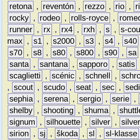
retona
,
reventón
,
rezzo
,
rio
,
r
rocky
,
rodeo
,
rolls-royce
,
rome
runner
,
rx
,
rx4
,
rxh
,
s
,
s-co
max
,
s1
,
s2000
,
s3
,
s4
,
s40
s70
,
s8
,
s80
,
s800
,
s90
,
sa
santa
,
santana
,
sapporo
,
satis
scaglietti
,
scénic
,
schnell
,
schro
,
scout
,
scudo
,
seat
,
sec
,
sedi
sephia
,
serena
,
sergio
,
serie
,
shelby
,
shooting
,
shuma
,
shuttl
signum
,
silhouette
,
silver
,
silve
sirion
,
sj
,
škoda
,
sl
,
sl-klasse