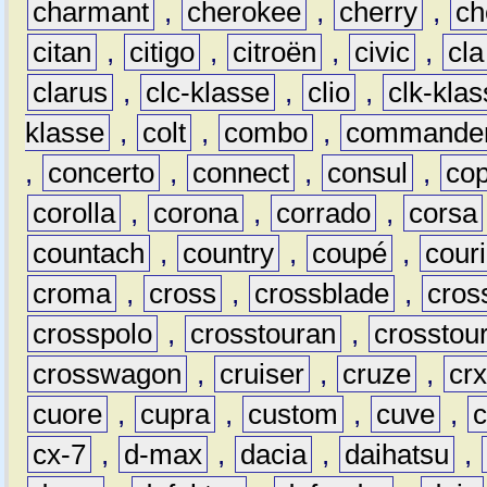
charmant
,
cherokee
,
cherry
,
ch
citan
,
citigo
,
citroën
,
civic
,
cla
clarus
,
clc-klasse
,
clio
,
clk-kla
klasse
,
colt
,
combo
,
commande
,
concerto
,
connect
,
consul
,
co
corolla
,
corona
,
corrado
,
corsa
countach
,
country
,
coupé
,
couri
croma
,
cross
,
crossblade
,
cros
crosspolo
,
crosstouran
,
crosstou
crosswagon
,
cruiser
,
cruze
,
cr
cuore
,
cupra
,
custom
,
cuve
,
cx-7
,
d-max
,
dacia
,
daihatsu
,