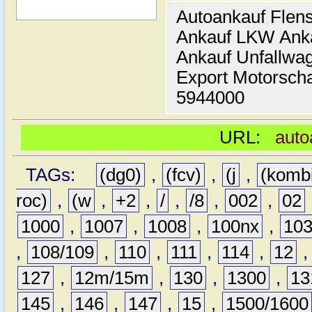
Autoankauf Flen
Ankauf LKW Ank
Ankauf Unfallwa
Export Motorsch
5944000
URL:
auto
TAGs:
(dg0)
,
(fcv)
,
(j
,
(komb
roc)
,
(w
,
+2
,
/
,
/8
,
002
,
02
1000
,
1007
,
1008
,
100nx
,
10
,
108/109
,
110
,
111
,
114
,
12
127
,
12m/15m
,
130
,
1300
,
13
145
,
146
,
147
,
15
,
1500/1600