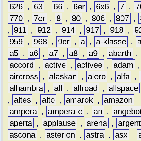
626
,
63
,
66
,
6er
,
6x6
,
7
,
7
770
,
7er
,
8
,
80
,
806
,
807
,
,
911
,
912
,
914
,
917
,
918
,
9
959
,
968
,
9er
,
a
,
a-klasse
,
a5
,
a6
,
a7
,
a8
,
a9
,
abarth
,
accord
,
active
,
activee
,
adam
aircross
,
alaskan
,
alero
,
alfa
,
alhambra
,
all
,
allroad
,
allspace
,
altes
,
alto
,
amarok
,
amazon
ampera
,
ampera-e
,
an
,
angebo
aperta
,
applause
,
arena
,
argen
ascona
,
asterion
,
astra
,
asx
,