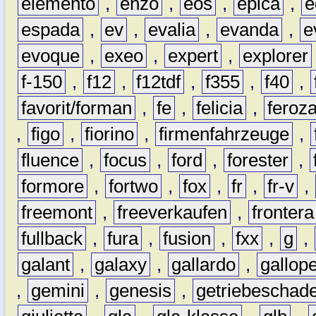
elemento
,
enzo
,
eos
,
epica
,
e
espada
,
ev
,
evalia
,
evanda
,
e
evoque
,
exeo
,
expert
,
explorer
f-150
,
f12
,
f12tdf
,
f355
,
f40
,
favorit/forman
,
fe
,
felicia
,
feroz
,
figo
,
fiorino
,
firmenfahrzeuge
,
fluence
,
focus
,
ford
,
forester
,
formore
,
fortwo
,
fox
,
fr
,
fr-v
,
freemont
,
freeverkaufen
,
frontera
fullback
,
fura
,
fusion
,
fxx
,
g
,
galant
,
galaxy
,
gallardo
,
gallop
,
gemini
,
genesis
,
getriebeschad