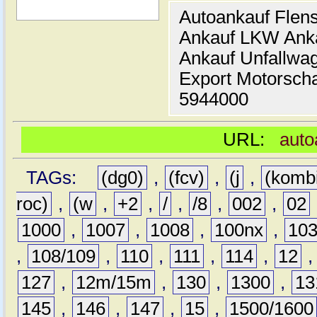
Autoankauf Flen
Ankauf LKW Ank
Ankauf Unfallwa
Export Motorsch
5944000
URL:
auto
TAGs:
(dg0)
,
(fcv)
,
(j
,
(komb
roc)
,
(w
,
+2
,
/
,
/8
,
002
,
02
1000
,
1007
,
1008
,
100nx
,
10
,
108/109
,
110
,
111
,
114
,
12
127
,
12m/15m
,
130
,
1300
,
13
145
,
146
,
147
,
15
,
1500/1600