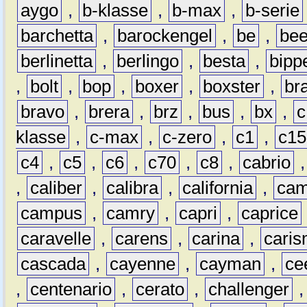
aygo
,
b-klasse
,
b-max
,
b-serie
barchetta
,
barockengel
,
be
,
be
berlinetta
,
berlingo
,
besta
,
bipp
,
bolt
,
bop
,
boxer
,
boxster
,
br
bravo
,
brera
,
brz
,
bus
,
bx
,
c
klasse
,
c-max
,
c-zero
,
c1
,
c15
c4
,
c5
,
c6
,
c70
,
c8
,
cabrio
,
caliber
,
calibra
,
california
,
cam
campus
,
camry
,
capri
,
caprice
caravelle
,
carens
,
carina
,
cari
cascada
,
cayenne
,
cayman
,
ce
,
centenario
,
cerato
,
challenger