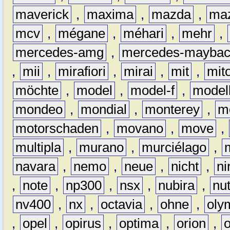
maverick
,
maxima
,
mazda
,
ma
mcv
,
mégane
,
méhari
,
mehr
,
mercedes-amg
,
mercedes-mayba
,
mii
,
mirafiori
,
mirai
,
mit
,
mit
möchte
,
model
,
model-f
,
model
mondeo
,
mondial
,
monterey
,
m
motorschaden
,
movano
,
move
,
multipla
,
murano
,
murciélago
,
navara
,
nemo
,
neue
,
nicht
,
ni
,
note
,
np300
,
nsx
,
nubira
,
nu
nv400
,
nx
,
octavia
,
ohne
,
oly
,
opel
,
opirus
,
optima
,
orion
,