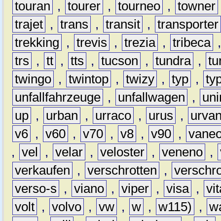
touran
,
tourer
,
tourneo
,
towner
trajet
,
trans
,
transit
,
transporter
trekking
,
trevis
,
trezia
,
tribeca
trs
,
tt
,
tts
,
tucson
,
tundra
,
tu
twingo
,
twintop
,
twizy
,
typ
,
ty
unfallfahrzeuge
,
unfallwagen
,
un
up
,
urban
,
urraco
,
urus
,
urva
v6
,
v60
,
v70
,
v8
,
v90
,
vane
,
vel
,
velar
,
veloster
,
veneno
,
verkaufen
,
verschrotten
,
verschro
verso-s
,
viano
,
viper
,
visa
,
vi
volt
,
volvo
,
vw
,
w
,
w115)
,
w