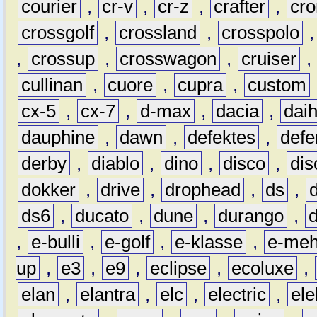
courier
,
cr-v
,
cr-z
,
crafter
,
cr
crossgolf
,
crossland
,
crosspolo
,
crossup
,
crosswagon
,
cruiser
,
cullinan
,
cuore
,
cupra
,
custom
cx-5
,
cx-7
,
d-max
,
dacia
,
dai
dauphine
,
dawn
,
defektes
,
defe
derby
,
diablo
,
dino
,
disco
,
dis
dokker
,
drive
,
drophead
,
ds
,
ds6
,
ducato
,
dune
,
durango
,
,
e-bulli
,
e-golf
,
e-klasse
,
e-meh
up
,
e3
,
e9
,
eclipse
,
ecoluxe
,
elan
,
elantra
,
elc
,
electric
,
ele