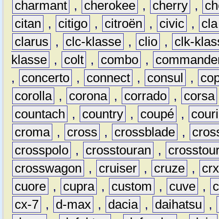
charmant
,
cherokee
,
cherry
,
ch
citan
,
citigo
,
citroën
,
civic
,
cla
clarus
,
clc-klasse
,
clio
,
clk-kla
klasse
,
colt
,
combo
,
commande
,
concerto
,
connect
,
consul
,
co
corolla
,
corona
,
corrado
,
corsa
countach
,
country
,
coupé
,
couri
croma
,
cross
,
crossblade
,
cros
crosspolo
,
crosstouran
,
crosstou
crosswagon
,
cruiser
,
cruze
,
cr
cuore
,
cupra
,
custom
,
cuve
,
cx-7
,
d-max
,
dacia
,
daihatsu
,