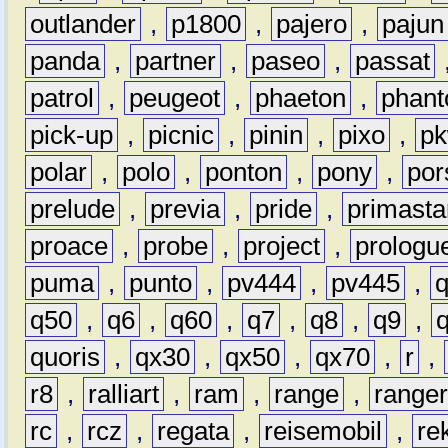
outlander
,
p1800
,
pajero
,
pajun
panda
,
partner
,
paseo
,
passat
patrol
,
peugeot
,
phaeton
,
phan
pick-up
,
picnic
,
pinin
,
pixo
,
p
polar
,
polo
,
ponton
,
pony
,
por
prelude
,
previa
,
pride
,
primasta
proace
,
probe
,
project
,
prologu
puma
,
punto
,
pv444
,
pv445
,
q50
,
q6
,
q60
,
q7
,
q8
,
q9
,
quoris
,
qx30
,
qx50
,
qx70
,
r
,
r8
,
ralliart
,
ram
,
range
,
range
rc
,
rcz
,
regata
,
reisemobil
,
re