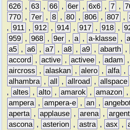
626
,
63
,
66
,
6er
,
6x6
,
7
,
7
770
,
7er
,
8
,
80
,
806
,
807
,
,
911
,
912
,
914
,
917
,
918
,
9
959
,
968
,
9er
,
a
,
a-klasse
,
a5
,
a6
,
a7
,
a8
,
a9
,
abarth
,
accord
,
active
,
activee
,
adam
aircross
,
alaskan
,
alero
,
alfa
,
alhambra
,
all
,
allroad
,
allspace
,
altes
,
alto
,
amarok
,
amazon
ampera
,
ampera-e
,
an
,
angebo
aperta
,
applause
,
arena
,
argen
ascona
,
asterion
,
astra
,
asx
,