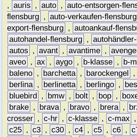
,
auris
,
auto
,
auto-entsorgen-flen
flensburg
,
auto-verkaufen-flensburg
export-flensburg
,
autoankauf-flensb
autohandel-flensburg
,
autohändler-
autos
,
avant
,
avantime
,
avenge
aveo
,
ax
,
aygo
,
b-klasse
,
b-m
baleno
,
barchetta
,
barockengel
berlina
,
berlinetta
,
berlingo
,
bes
bluebird
,
bmw
,
bolt
,
bop
,
box
brake
,
brava
,
bravo
,
brera
,
br
crosser
,
c-hr
,
c-klasse
,
c-max
c25
,
c3
,
c30
,
c4
,
c5
,
c6
,
c