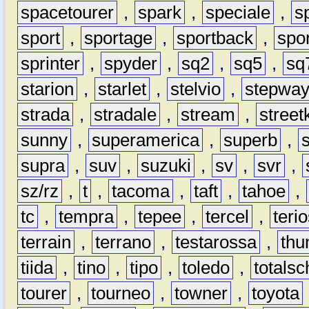
spacetourer
,
spark
,
speciale
,
s
sport
,
sportage
,
sportback
,
spo
sprinter
,
spyder
,
sq2
,
sq5
,
sq
starion
,
starlet
,
stelvio
,
stepwa
strada
,
stradale
,
stream
,
street
sunny
,
superamerica
,
superb
,
supra
,
suv
,
suzuki
,
sv
,
svr
,
sz/rz
,
t
,
tacoma
,
taft
,
tahoe
,
tc
,
tempra
,
tepee
,
tercel
,
teri
terrain
,
terrano
,
testarossa
,
thu
tiida
,
tino
,
tipo
,
toledo
,
totals
tourer
,
tourneo
,
towner
,
toyota