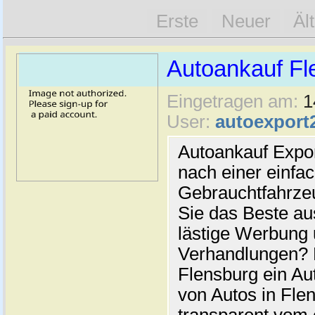
Erste
Neuer
Äl
Autoankauf Fl
Eingetragen am:
1
User:
autoexport
Autoankauf Expo
nach einer einfac
Gebrauchtfahrze
Sie das Beste au
lästige Werbung
Verhandlungen? 
Flensburg ein Au
von Autos in Flen