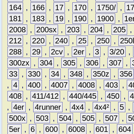
164
,
166
,
17
,
170
,
1750/
,
1
181
,
183
,
19
,
190
,
1900
,
1e
2008
,
200sx
,
203
,
204
,
205
212
,
220
,
240
,
25
,
250
,
250
288
,
29
,
2cv
,
2er
,
3
,
3/20
,
300zx
,
304
,
305
,
306
,
307
,
33
,
330
,
34
,
348
,
350z
,
356
,
4
,
400
,
4007
,
4008
,
403
,
4
408
,
411/412
,
440/445
,
450
,
,
4er
,
4runner
,
4x4
,
4x4²
,
5
,
500x
,
503
,
504
,
505
,
507
,
5
5er
,
6
,
600
,
6008
,
601
,
604