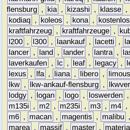
flensburg
,
kia
,
kizashi
,
klasse
,
kodiaq
,
koleos
,
kona
,
kostenlos
kraftfahrzeug
,
kraftfahrzeuge
,
kub
l200
,
l300
,
laankauf
,
lacetti
,
l
lancer
,
land
,
lander
,
lantra
,
la
laverkaufen
,
lc
,
leaf
,
legacy
,
lexus
,
lfa
,
liana
,
libero
,
limous
lkw
,
lkw-ankauf-flensburg
,
lkwver
lodgy
,
logan
,
logo
,
loswerden
m135i
,
m2
,
m235i
,
m3
,
m4
,
m6
,
macan
,
magentis
,
malibu
marea
,
massif
,
master
,
materi