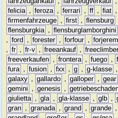
fahrzeugankauf
,
fahrzeugverkauf
felicia
,
feroza
,
ferrari
,
ff
,
fiat
firmenfahrzeuge
,
first
,
flensburg
flensburgkia
,
flensburglamborghini
,
ford
,
forester
,
forfour
,
forjere
,
fr
,
fr-v
,
freeankauf
,
freeclimbe
freeverkaufen
,
frontera
,
fuego
,
fura
,
fusion
,
fxx
,
g
,
g-klasse
galaxy
,
gallardo
,
galloper
,
gear
gemini
,
genesis
,
getriebeschade
giulietta
,
gla
,
gla-klasse
,
glb
,
gran
,
granada
,
grand
,
grande
grandland
,
großer
,
gs
,
gs/gsa