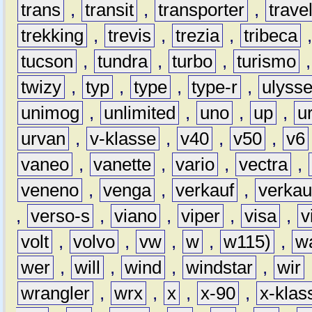
trans
,
transit
,
transporter
,
travel
trekking
,
trevis
,
trezia
,
tribeca
tucson
,
tundra
,
turbo
,
turismo
twizy
,
typ
,
type
,
type-r
,
ulyss
unimog
,
unlimited
,
uno
,
up
,
u
urvan
,
v-klasse
,
v40
,
v50
,
v6
vaneo
,
vanette
,
vario
,
vectra
,
veneno
,
venga
,
verkauf
,
verkau
,
verso-s
,
viano
,
viper
,
visa
,
v
volt
,
volvo
,
vw
,
w
,
w115)
,
w
wer
,
will
,
wind
,
windstar
,
wir
wrangler
,
wrx
,
x
,
x-90
,
x-klas