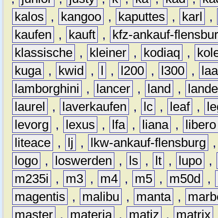
kalos
,
kangoo
,
kaputtes
,
karl
,
kaufen
,
kauft
,
kfz-ankauf-flensbu
klassische
,
kleiner
,
kodiaq
,
kol
kuga
,
kwid
,
l
,
l200
,
l300
,
la
lamborghini
,
lancer
,
land
,
lande
laurel
,
laverkaufen
,
lc
,
leaf
,
l
levorg
,
lexus
,
lfa
,
liana
,
libero
liteace
,
lj
,
lkw-ankauf-flensburg
logo
,
loswerden
,
ls
,
lt
,
lupo
,
m235i
,
m3
,
m4
,
m5
,
m50d
,
magentis
,
malibu
,
manta
,
marb
master
,
materia
,
matiz
,
matrix