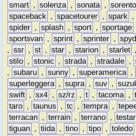
smart
,
solenza
,
sonata
,
sorent
spaceback
,
spacetourer
,
spark
spider
,
splash
,
sport
,
sportage
sportsvan
,
sprint
,
sprinter
,
spyd
,
ssr
,
st
,
star
,
starion
,
starlet
stilo
,
stonic
,
strada
,
stradale
,
,
subaru
,
sunny
,
superamerica
,
superleggera
,
supra
,
suv
,
suzu
swift
,
sx4
,
sz/rz
,
t
,
tacoma
,
taro
,
taunus
,
tc
,
tempra
,
tepe
terracan
,
terrain
,
terrano
,
testa
tiguan
,
tiida
,
tino
,
tipo
,
toledo