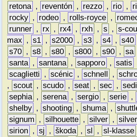
retona
,
reventón
,
rezzo
,
rio
,
r
rocky
,
rodeo
,
rolls-royce
,
rome
runner
,
rx
,
rx4
,
rxh
,
s
,
s-co
max
,
s1
,
s2000
,
s3
,
s4
,
s40
s70
,
s8
,
s80
,
s800
,
s90
,
sa
santa
,
santana
,
sapporo
,
satis
scaglietti
,
scénic
,
schnell
,
schro
,
scout
,
scudo
,
seat
,
sec
,
sedi
sephia
,
serena
,
sergio
,
serie
,
shelby
,
shooting
,
shuma
,
shuttl
signum
,
silhouette
,
silver
,
silve
sirion
,
sj
,
škoda
,
sl
,
sl-klasse