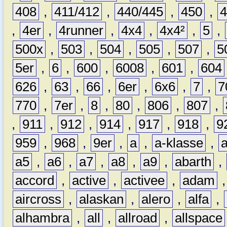
408
,
411/412
,
440/445
,
450
,
,
4er
,
4runner
,
4x4
,
4x4²
,
5
,
500x
,
503
,
504
,
505
,
507
,
5
5er
,
6
,
600
,
6008
,
601
,
604
626
,
63
,
66
,
6er
,
6x6
,
7
,
7
770
,
7er
,
8
,
80
,
806
,
807
,
,
911
,
912
,
914
,
917
,
918
,
9
959
,
968
,
9er
,
a
,
a-klasse
,
a5
,
a6
,
a7
,
a8
,
a9
,
abarth
,
accord
,
active
,
activee
,
adam
aircross
,
alaskan
,
alero
,
alfa
,
alhambra
,
all
,
allroad
,
allspace