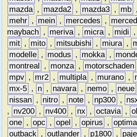
mazda
,
mazda2
,
mazda3
,
mb
mehr
,
mein
,
mercedes
,
merce
maybach
,
meriva
,
micra
,
midi
mit
,
mito
,
mitsubishi
,
miura
,
modelle
,
modus
,
mokka
,
mond
montreal
,
monza
,
motorschaden
mpv
,
mr2
,
multipla
,
murano
,
mx-5
,
n
,
navara
,
nemo
,
neue
nissan
,
nitro
,
note
,
np300
,
ns
,
nv200
,
nv400
,
nx
,
octavia
,
o
one
,
opc
,
opel
,
opirus
,
optim
outback
,
outlander
,
p1800
,
paje