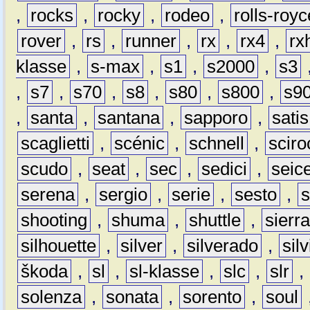
,
rocks
,
rocky
,
rodeo
,
rolls-royc
rover
,
rs
,
runner
,
rx
,
rx4
,
rx
klasse
,
s-max
,
s1
,
s2000
,
s3
,
s7
,
s70
,
s8
,
s80
,
s800
,
s9
,
santa
,
santana
,
sapporo
,
satis
scaglietti
,
scénic
,
schnell
,
sciro
scudo
,
seat
,
sec
,
sedici
,
seic
serena
,
sergio
,
serie
,
sesto
,
shooting
,
shuma
,
shuttle
,
sierr
silhouette
,
silver
,
silverado
,
silv
škoda
,
sl
,
sl-klasse
,
slc
,
slr
,
solenza
,
sonata
,
sorento
,
soul