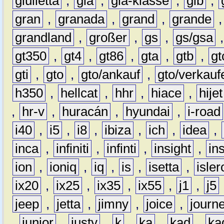
giulietta
,
gla
,
gla-klasse
,
glb
,
gran
,
granada
,
grand
,
grande
grandland
,
großer
,
gs
,
gs/gsa
gt350
,
gt4
,
gt86
,
gta
,
gtb
,
gt
gti
,
gto
,
gto/ankauf
,
gto/verkauf
h350
,
hellcat
,
hhr
,
hiace
,
hijet
,
hr-v
,
huracán
,
hyundai
,
i-road
i40
,
i5
,
i8
,
ibiza
,
ich
,
idea
,
inca
,
infiniti
,
infinti
,
insight
,
in
ion
,
ioniq
,
iq
,
is
,
isetta
,
isler
ix20
,
ix25
,
ix35
,
ix55
,
j1
,
j5
jeep
,
jetta
,
jimny
,
joice
,
journ
,
junior
,
justy
,
k
,
ka
,
kad
,
ka