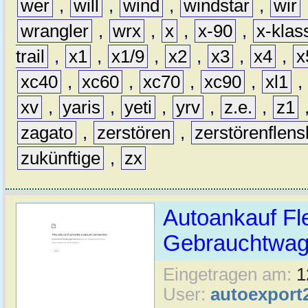
wer
,
will
,
wind
,
windstar
,
wir
wrangler
,
wrx
,
x
,
x-90
,
x-klas
trail
,
x1
,
x1/9
,
x2
,
x3
,
x4
,
x
xc40
,
xc60
,
xc70
,
xc90
,
xl1
,
xv
,
yaris
,
yeti
,
yrv
,
z.e.
,
z1
zagato
,
zerstören
,
zerstörenflen
zukünftige
,
zx
Autoankauf Fl
Gebrauchtwage
Eingetragen am:
1
User:
autoexport