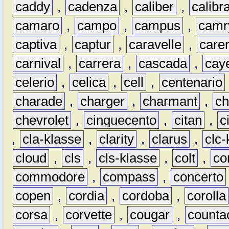
caddy
,
cadenza
,
caliber
,
calibr
camaro
,
campo
,
campus
,
camr
captiva
,
captur
,
caravelle
,
care
carnival
,
carrera
,
cascada
,
cay
celerio
,
celica
,
cell
,
centenario
charade
,
charger
,
charmant
,
ch
chevrolet
,
cinquecento
,
citan
,
c
,
cla-klasse
,
clarity
,
clarus
,
clc-
cloud
,
cls
,
cls-klasse
,
colt
,
c
commodore
,
compass
,
concerto
copen
,
cordia
,
cordoba
,
corolla
corsa
,
corvette
,
cougar
,
counta