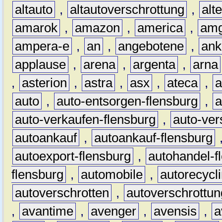
altauto
,
altautoverschrottung
,
alt
amarok
,
amazon
,
america
,
am
ampera-e
,
an
,
angebotene
,
ank
applause
,
arena
,
argenta
,
arna
,
asterion
,
astra
,
asx
,
ateca
,
a
auto
,
auto-entsorgen-flensburg
,
a
auto-verkaufen-flensburg
,
auto-ver
autoankauf
,
autoankauf-flensburg
autoexport-flensburg
,
autohandel-f
flensburg
,
automobile
,
autorecycl
autoverschrotten
,
autoverschrottun
,
avantime
,
avenger
,
avensis
,
a