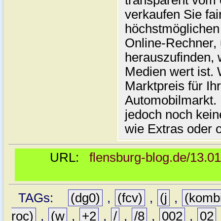
transparent vom 
verkaufen Sie fai
höchstmöglichen 
Online-Rechner,
herauszufinden, w
Medien wert ist. 
Marktpreis für I
Automobilmarkt. 
jedoch noch kein
wie Extras oder 
URL:
flensburg-blog.de/13.0
TAGs:
(dg0)
,
(fcv)
,
(j
,
(komb
roc)
,
(w
,
+2
,
/
,
/8
,
002
,
02