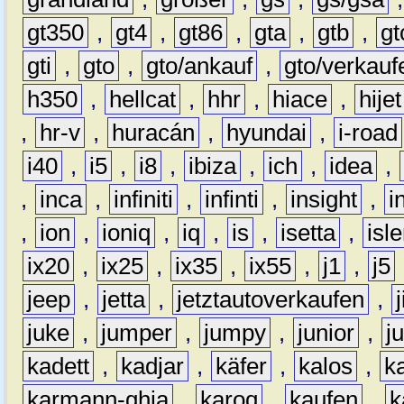
gt350
,
gt4
,
gt86
,
gta
,
gtb
,
gt
gti
,
gto
,
gto/ankauf
,
gto/verkauf
h350
,
hellcat
,
hhr
,
hiace
,
hijet
,
hr-v
,
huracán
,
hyundai
,
i-road
i40
,
i5
,
i8
,
ibiza
,
ich
,
idea
,
,
inca
,
infiniti
,
infinti
,
insight
,
i
,
ion
,
ioniq
,
iq
,
is
,
isetta
,
isl
ix20
,
ix25
,
ix35
,
ix55
,
j1
,
j5
jeep
,
jetta
,
jetztautoverkaufen
,
juke
,
jumper
,
jumpy
,
junior
,
j
kadett
,
kadjar
,
käfer
,
kalos
,
k
karmann-ghia
,
karoq
,
kaufen
,
k