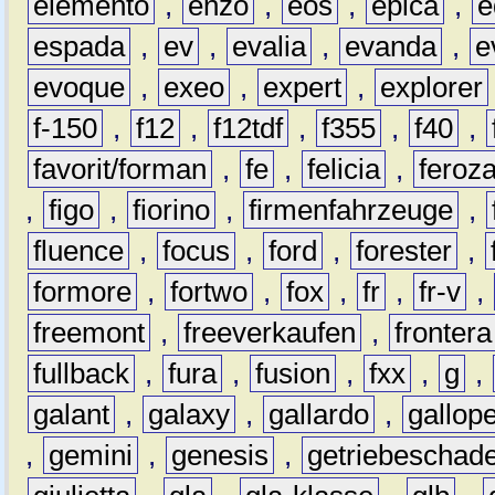
elemento
,
enzo
,
eos
,
epica
,
e
espada
,
ev
,
evalia
,
evanda
,
e
evoque
,
exeo
,
expert
,
explorer
f-150
,
f12
,
f12tdf
,
f355
,
f40
,
favorit/forman
,
fe
,
felicia
,
feroz
,
figo
,
fiorino
,
firmenfahrzeuge
,
fluence
,
focus
,
ford
,
forester
,
formore
,
fortwo
,
fox
,
fr
,
fr-v
,
freemont
,
freeverkaufen
,
frontera
fullback
,
fura
,
fusion
,
fxx
,
g
,
galant
,
galaxy
,
gallardo
,
gallop
,
gemini
,
genesis
,
getriebeschad