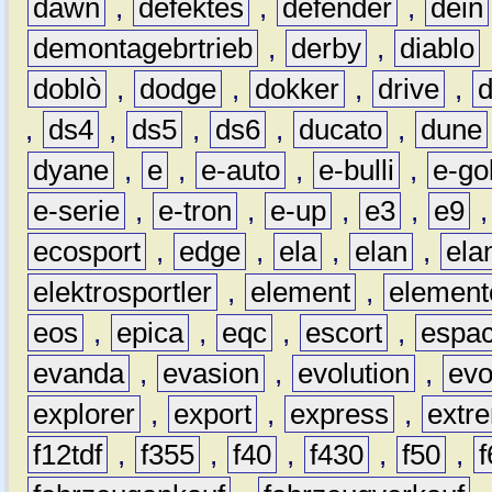
dawn
,
defektes
,
defender
,
dein
demontagebrtrieb
,
derby
,
diablo
doblò
,
dodge
,
dokker
,
drive
,
,
ds4
,
ds5
,
ds6
,
ducato
,
dune
dyane
,
e
,
e-auto
,
e-bulli
,
e-gol
e-serie
,
e-tron
,
e-up
,
e3
,
e9
ecosport
,
edge
,
ela
,
elan
,
ela
elektrosportler
,
element
,
element
eos
,
epica
,
eqc
,
escort
,
espa
evanda
,
evasion
,
evolution
,
ev
explorer
,
export
,
express
,
extr
f12tdf
,
f355
,
f40
,
f430
,
f50
,
f