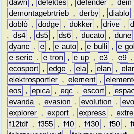
dawn
,
defektes
,
defender
,
dein
demontagebrtrieb
,
derby
,
diablo
doblò
,
dodge
,
dokker
,
drive
,
,
ds4
,
ds5
,
ds6
,
ducato
,
dune
dyane
,
e
,
e-auto
,
e-bulli
,
e-gol
e-serie
,
e-tron
,
e-up
,
e3
,
e9
ecosport
,
edge
,
ela
,
elan
,
ela
elektrosportler
,
element
,
element
eos
,
epica
,
eqc
,
escort
,
espa
evanda
,
evasion
,
evolution
,
ev
explorer
,
export
,
express
,
extr
f12tdf
,
f355
,
f40
,
f430
,
f50
,
f