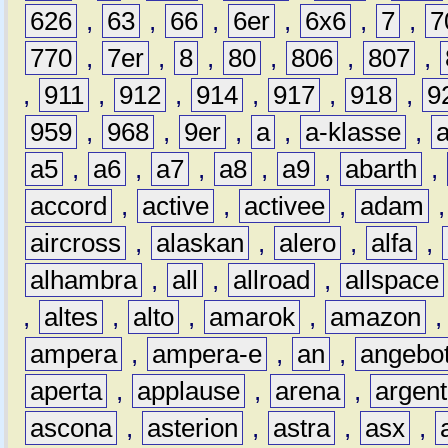
626
,
63
,
66
,
6er
,
6x6
,
7
,
7
770
,
7er
,
8
,
80
,
806
,
807
,
,
911
,
912
,
914
,
917
,
918
,
9
959
,
968
,
9er
,
a
,
a-klasse
,
a5
,
a6
,
a7
,
a8
,
a9
,
abarth
,
accord
,
active
,
activee
,
adam
aircross
,
alaskan
,
alero
,
alfa
,
alhambra
,
all
,
allroad
,
allspace
,
altes
,
alto
,
amarok
,
amazon
ampera
,
ampera-e
,
an
,
angebo
aperta
,
applause
,
arena
,
argen
ascona
,
asterion
,
astra
,
asx
,