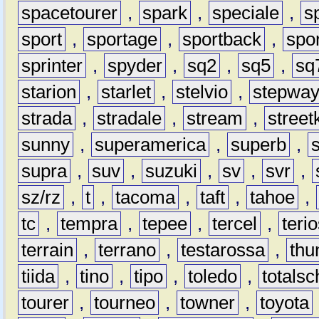
spacetourer
,
spark
,
speciale
,
s
sport
,
sportage
,
sportback
,
spo
sprinter
,
spyder
,
sq2
,
sq5
,
sq
starion
,
starlet
,
stelvio
,
stepwa
strada
,
stradale
,
stream
,
street
sunny
,
superamerica
,
superb
,
supra
,
suv
,
suzuki
,
sv
,
svr
,
sz/rz
,
t
,
tacoma
,
taft
,
tahoe
,
tc
,
tempra
,
tepee
,
tercel
,
teri
terrain
,
terrano
,
testarossa
,
thu
tiida
,
tino
,
tipo
,
toledo
,
totals
tourer
,
tourneo
,
towner
,
toyota