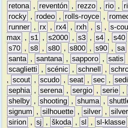
retona
,
reventón
,
rezzo
,
rio
,
r
rocky
,
rodeo
,
rolls-royce
,
rome
runner
,
rx
,
rx4
,
rxh
,
s
,
s-co
max
,
s1
,
s2000
,
s3
,
s4
,
s40
s70
,
s8
,
s80
,
s800
,
s90
,
sa
santa
,
santana
,
sapporo
,
satis
scaglietti
,
scénic
,
schnell
,
schro
,
scout
,
scudo
,
seat
,
sec
,
sedi
sephia
,
serena
,
sergio
,
serie
,
shelby
,
shooting
,
shuma
,
shuttl
signum
,
silhouette
,
silver
,
silve
sirion
,
sj
,
škoda
,
sl
,
sl-klasse