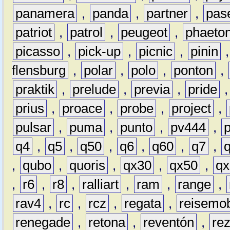
panamera
,
panda
,
partner
,
pas
patriot
,
patrol
,
peugeot
,
phaeto
picasso
,
pick-up
,
picnic
,
pinin
flensburg
,
polar
,
polo
,
ponton
,
praktik
,
prelude
,
previa
,
pride
prius
,
proace
,
probe
,
project
,
pulsar
,
puma
,
punto
,
pv444
,
q4
,
q5
,
q50
,
q6
,
q60
,
q7
,
,
qubo
,
quoris
,
qx30
,
qx50
,
qx
,
r6
,
r8
,
ralliart
,
ram
,
range
,
rav4
,
rc
,
rcz
,
regata
,
reisemob
renegade
,
retona
,
reventón
,
re