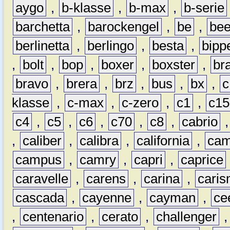
aygo
,
b-klasse
,
b-max
,
b-serie
barchetta
,
barockengel
,
be
,
be
berlinetta
,
berlingo
,
besta
,
bipp
,
bolt
,
bop
,
boxer
,
boxster
,
br
bravo
,
brera
,
brz
,
bus
,
bx
,
c
klasse
,
c-max
,
c-zero
,
c1
,
c15
c4
,
c5
,
c6
,
c70
,
c8
,
cabrio
,
caliber
,
calibra
,
california
,
cam
campus
,
camry
,
capri
,
caprice
caravelle
,
carens
,
carina
,
cari
cascada
,
cayenne
,
cayman
,
ce
,
centenario
,
cerato
,
challenger