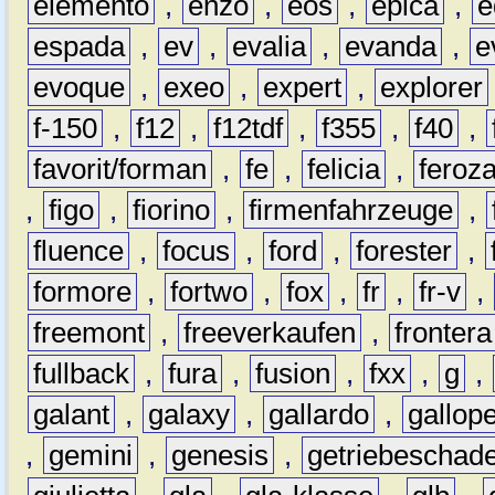
elemento
,
enzo
,
eos
,
epica
,
e
espada
,
ev
,
evalia
,
evanda
,
e
evoque
,
exeo
,
expert
,
explorer
f-150
,
f12
,
f12tdf
,
f355
,
f40
,
favorit/forman
,
fe
,
felicia
,
feroz
,
figo
,
fiorino
,
firmenfahrzeuge
,
fluence
,
focus
,
ford
,
forester
,
formore
,
fortwo
,
fox
,
fr
,
fr-v
,
freemont
,
freeverkaufen
,
frontera
fullback
,
fura
,
fusion
,
fxx
,
g
,
galant
,
galaxy
,
gallardo
,
gallop
,
gemini
,
genesis
,
getriebeschad