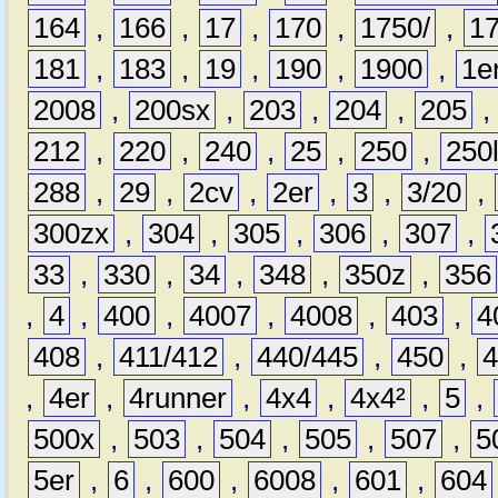
164
,
166
,
17
,
170
,
1750/
,
1
181
,
183
,
19
,
190
,
1900
,
1e
2008
,
200sx
,
203
,
204
,
205
212
,
220
,
240
,
25
,
250
,
250
288
,
29
,
2cv
,
2er
,
3
,
3/20
,
300zx
,
304
,
305
,
306
,
307
,
33
,
330
,
34
,
348
,
350z
,
356
,
4
,
400
,
4007
,
4008
,
403
,
4
408
,
411/412
,
440/445
,
450
,
,
4er
,
4runner
,
4x4
,
4x4²
,
5
,
500x
,
503
,
504
,
505
,
507
,
5
5er
,
6
,
600
,
6008
,
601
,
604