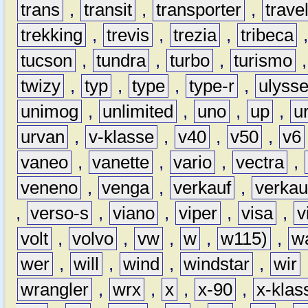
trans
,
transit
,
transporter
,
travel
trekking
,
trevis
,
trezia
,
tribeca
tucson
,
tundra
,
turbo
,
turismo
twizy
,
typ
,
type
,
type-r
,
ulyss
unimog
,
unlimited
,
uno
,
up
,
u
urvan
,
v-klasse
,
v40
,
v50
,
v6
vaneo
,
vanette
,
vario
,
vectra
,
veneno
,
venga
,
verkauf
,
verkau
,
verso-s
,
viano
,
viper
,
visa
,
v
volt
,
volvo
,
vw
,
w
,
w115)
,
w
wer
,
will
,
wind
,
windstar
,
wir
wrangler
,
wrx
,
x
,
x-90
,
x-klas