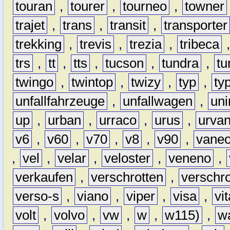
touran
,
tourer
,
tourneo
,
towner
trajet
,
trans
,
transit
,
transporter
trekking
,
trevis
,
trezia
,
tribeca
trs
,
tt
,
tts
,
tucson
,
tundra
,
tu
twingo
,
twintop
,
twizy
,
typ
,
ty
unfallfahrzeuge
,
unfallwagen
,
un
up
,
urban
,
urraco
,
urus
,
urva
v6
,
v60
,
v70
,
v8
,
v90
,
vane
,
vel
,
velar
,
veloster
,
veneno
,
verkaufen
,
verschrotten
,
verschro
verso-s
,
viano
,
viper
,
visa
,
vi
volt
,
volvo
,
vw
,
w
,
w115)
,
w