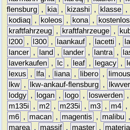
flensburg
,
kia
,
kizashi
,
klasse
,
kodiaq
,
koleos
,
kona
,
kostenlos
kraftfahrzeug
,
kraftfahrzeuge
,
kub
l200
,
l300
,
laankauf
,
lacetti
,
l
lancer
,
land
,
lander
,
lantra
,
la
laverkaufen
,
lc
,
leaf
,
legacy
,
lexus
,
lfa
,
liana
,
libero
,
limous
lkw
,
lkw-ankauf-flensburg
,
lkwver
lodgy
,
logan
,
logo
,
loswerden
m135i
,
m2
,
m235i
,
m3
,
m4
,
m6
,
macan
,
magentis
,
malibu
marea
,
massif
,
master
,
materi