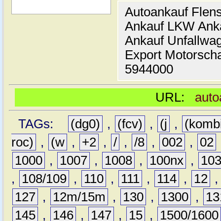
Autoankauf Flen
Ankauf LKW Ank
Ankauf Unfallwa
Export Motorsch
5944000
URL:
auto
TAGs:
(dg0)
,
(fcv)
,
(j
,
(komb
roc)
,
(w
,
+2
,
/
,
/8
,
002
,
02
1000
,
1007
,
1008
,
100nx
,
10
,
108/109
,
110
,
111
,
114
,
12
127
,
12m/15m
,
130
,
1300
,
13
145
,
146
,
147
,
15
,
1500/1600