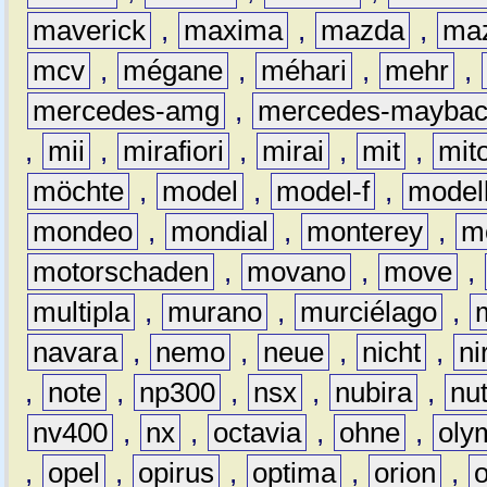
maverick
,
maxima
,
mazda
,
ma
mcv
,
mégane
,
méhari
,
mehr
,
mercedes-amg
,
mercedes-mayba
,
mii
,
mirafiori
,
mirai
,
mit
,
mit
möchte
,
model
,
model-f
,
model
mondeo
,
mondial
,
monterey
,
m
motorschaden
,
movano
,
move
,
multipla
,
murano
,
murciélago
,
navara
,
nemo
,
neue
,
nicht
,
ni
,
note
,
np300
,
nsx
,
nubira
,
nu
nv400
,
nx
,
octavia
,
ohne
,
oly
,
opel
,
opirus
,
optima
,
orion
,