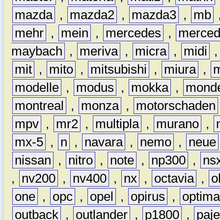
mazda
,
mazda2
,
mazda3
,
mb
mehr
,
mein
,
mercedes
,
merce
maybach
,
meriva
,
micra
,
midi
mit
,
mito
,
mitsubishi
,
miura
,
modelle
,
modus
,
mokka
,
mond
montreal
,
monza
,
motorschaden
mpv
,
mr2
,
multipla
,
murano
,
mx-5
,
n
,
navara
,
nemo
,
neue
nissan
,
nitro
,
note
,
np300
,
ns
,
nv200
,
nv400
,
nx
,
octavia
,
o
one
,
opc
,
opel
,
opirus
,
optim
outback
,
outlander
,
p1800
,
paje