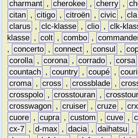
charmant
,
cherokee
,
cherry
,
ch
citan
,
citigo
,
citroën
,
civic
,
cla
clarus
,
clc-klasse
,
clio
,
clk-kla
klasse
,
colt
,
combo
,
commande
,
concerto
,
connect
,
consul
,
co
corolla
,
corona
,
corrado
,
corsa
countach
,
country
,
coupé
,
couri
croma
,
cross
,
crossblade
,
cros
crosspolo
,
crosstouran
,
crosstou
crosswagon
,
cruiser
,
cruze
,
cr
cuore
,
cupra
,
custom
,
cuve
,
cx-7
,
d-max
,
dacia
,
daihatsu
,