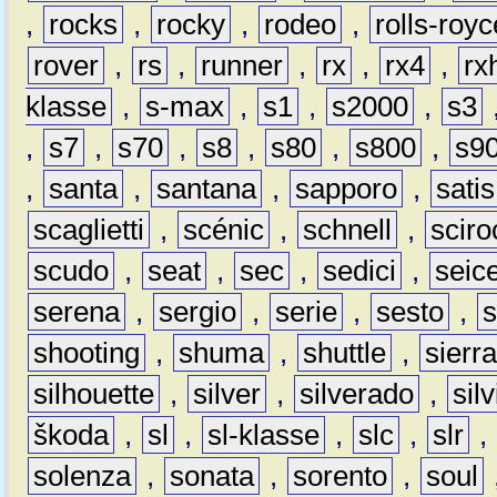
,
rocks
,
rocky
,
rodeo
,
rolls-royc
rover
,
rs
,
runner
,
rx
,
rx4
,
rx
klasse
,
s-max
,
s1
,
s2000
,
s3
,
s7
,
s70
,
s8
,
s80
,
s800
,
s9
,
santa
,
santana
,
sapporo
,
satis
scaglietti
,
scénic
,
schnell
,
sciro
scudo
,
seat
,
sec
,
sedici
,
seic
serena
,
sergio
,
serie
,
sesto
,
shooting
,
shuma
,
shuttle
,
sierr
silhouette
,
silver
,
silverado
,
silv
škoda
,
sl
,
sl-klasse
,
slc
,
slr
,
solenza
,
sonata
,
sorento
,
soul