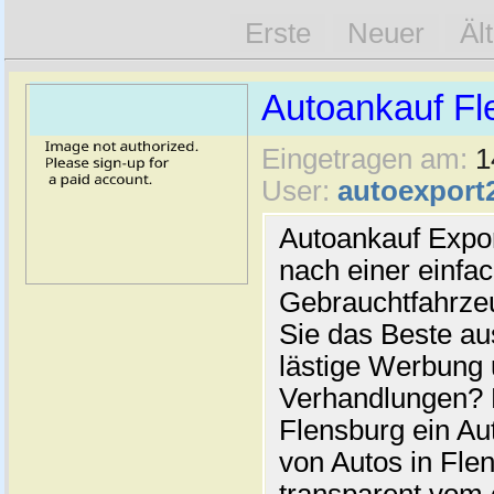
Erste
Neuer
Äl
Autoankauf Fl
Eingetragen am:
1
User:
autoexport
Autoankauf Expo
nach einer einfac
Gebrauchtfahrze
Sie das Beste au
lästige Werbung
Verhandlungen? 
Flensburg ein Au
von Autos in Flen