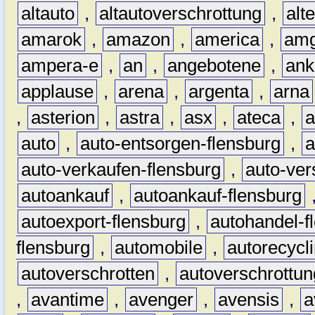
altauto
,
altautoverschrottung
,
alt
amarok
,
amazon
,
america
,
am
ampera-e
,
an
,
angebotene
,
ank
applause
,
arena
,
argenta
,
arna
,
asterion
,
astra
,
asx
,
ateca
,
a
auto
,
auto-entsorgen-flensburg
,
a
auto-verkaufen-flensburg
,
auto-ver
autoankauf
,
autoankauf-flensburg
autoexport-flensburg
,
autohandel-f
flensburg
,
automobile
,
autorecycl
autoverschrotten
,
autoverschrottun
,
avantime
,
avenger
,
avensis
,
a