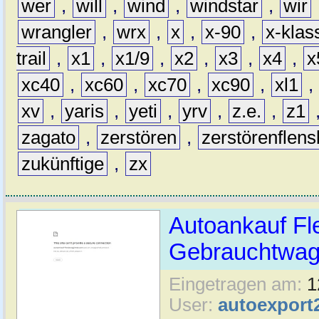
wer
,
will
,
wind
,
windstar
,
wir
wrangler
,
wrx
,
x
,
x-90
,
x-klas
trail
,
x1
,
x1/9
,
x2
,
x3
,
x4
,
x
xc40
,
xc60
,
xc70
,
xc90
,
xl1
,
xv
,
yaris
,
yeti
,
yrv
,
z.e.
,
z1
zagato
,
zerstören
,
zerstörenflen
zukünftige
,
zx
Autoankauf Fl
Gebrauchtwage
Eingetragen am:
1
User:
autoexport