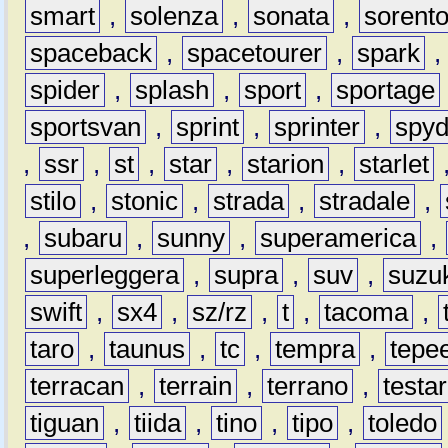
smart
,
solenza
,
sonata
,
sorent
spaceback
,
spacetourer
,
spark
spider
,
splash
,
sport
,
sportage
sportsvan
,
sprint
,
sprinter
,
spyd
,
ssr
,
st
,
star
,
starion
,
starlet
stilo
,
stonic
,
strada
,
stradale
,
,
subaru
,
sunny
,
superamerica
,
superleggera
,
supra
,
suv
,
suzu
swift
,
sx4
,
sz/rz
,
t
,
tacoma
,
taro
,
taunus
,
tc
,
tempra
,
tepe
terracan
,
terrain
,
terrano
,
testa
tiguan
,
tiida
,
tino
,
tipo
,
toledo