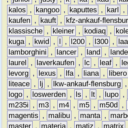
kalos
,
kangoo
,
kaputtes
,
karl
,
kaufen
,
kauft
,
kfz-ankauf-flensbu
klassische
,
kleiner
,
kodiaq
,
kol
kuga
,
kwid
,
l
,
l200
,
l300
,
la
lamborghini
,
lancer
,
land
,
lande
laurel
,
laverkaufen
,
lc
,
leaf
,
l
levorg
,
lexus
,
lfa
,
liana
,
libero
liteace
,
lj
,
lkw-ankauf-flensburg
logo
,
loswerden
,
ls
,
lt
,
lupo
,
m235i
,
m3
,
m4
,
m5
,
m50d
,
magentis
,
malibu
,
manta
,
marb
master
,
materia
,
matiz
,
matrix