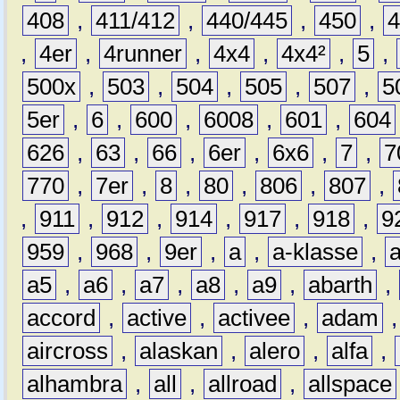
408
,
411/412
,
440/445
,
450
,
,
4er
,
4runner
,
4x4
,
4x4²
,
5
,
500x
,
503
,
504
,
505
,
507
,
5
5er
,
6
,
600
,
6008
,
601
,
604
626
,
63
,
66
,
6er
,
6x6
,
7
,
7
770
,
7er
,
8
,
80
,
806
,
807
,
,
911
,
912
,
914
,
917
,
918
,
9
959
,
968
,
9er
,
a
,
a-klasse
,
a5
,
a6
,
a7
,
a8
,
a9
,
abarth
,
accord
,
active
,
activee
,
adam
aircross
,
alaskan
,
alero
,
alfa
,
alhambra
,
all
,
allroad
,
allspace