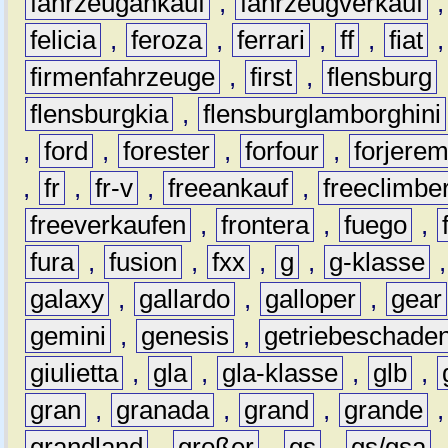
fahrzeugankauf
,
fahrzeugverkauf
felicia
,
feroza
,
ferrari
,
ff
,
fiat
firmenfahrzeuge
,
first
,
flensburg
flensburgkia
,
flensburglamborghini
,
ford
,
forester
,
forfour
,
forjere
,
fr
,
fr-v
,
freeankauf
,
freeclimbe
freeverkaufen
,
frontera
,
fuego
,
fura
,
fusion
,
fxx
,
g
,
g-klasse
galaxy
,
gallardo
,
galloper
,
gear
gemini
,
genesis
,
getriebeschade
giulietta
,
gla
,
gla-klasse
,
glb
,
gran
,
granada
,
grand
,
grande
grandland
,
großer
,
gs
,
gs/gsa