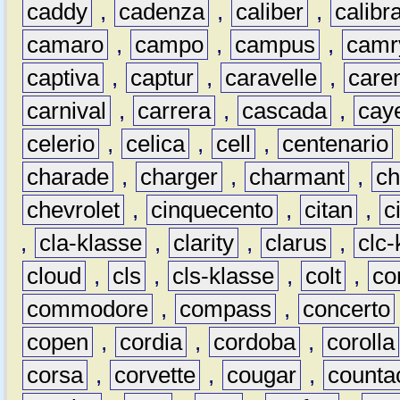
caddy
,
cadenza
,
caliber
,
calibr
camaro
,
campo
,
campus
,
camr
captiva
,
captur
,
caravelle
,
care
carnival
,
carrera
,
cascada
,
cay
celerio
,
celica
,
cell
,
centenario
charade
,
charger
,
charmant
,
ch
chevrolet
,
cinquecento
,
citan
,
c
,
cla-klasse
,
clarity
,
clarus
,
clc-
cloud
,
cls
,
cls-klasse
,
colt
,
c
commodore
,
compass
,
concerto
copen
,
cordia
,
cordoba
,
corolla
corsa
,
corvette
,
cougar
,
counta