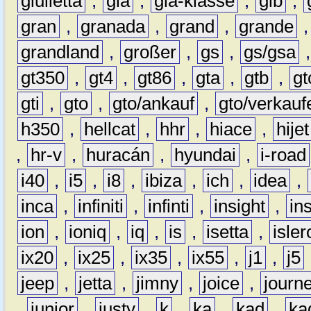
giulietta
,
gla
,
gla-klasse
,
glb
,
gran
,
granada
,
grand
,
grande
grandland
,
großer
,
gs
,
gs/gsa
gt350
,
gt4
,
gt86
,
gta
,
gtb
,
gt
gti
,
gto
,
gto/ankauf
,
gto/verkauf
h350
,
hellcat
,
hhr
,
hiace
,
hijet
,
hr-v
,
huracán
,
hyundai
,
i-road
i40
,
i5
,
i8
,
ibiza
,
ich
,
idea
,
inca
,
infiniti
,
infinti
,
insight
,
in
ion
,
ioniq
,
iq
,
is
,
isetta
,
isler
ix20
,
ix25
,
ix35
,
ix55
,
j1
,
j5
jeep
,
jetta
,
jimny
,
joice
,
journ
,
junior
,
justy
,
k
,
ka
,
kad
,
ka