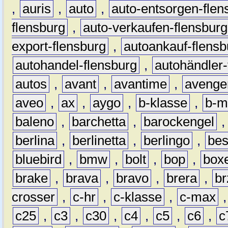
,
auris
,
auto
,
auto-entsorgen-flen
flensburg
,
auto-verkaufen-flensburg
export-flensburg
,
autoankauf-flensb
autohandel-flensburg
,
autohändler-
autos
,
avant
,
avantime
,
avenge
aveo
,
ax
,
aygo
,
b-klasse
,
b-m
baleno
,
barchetta
,
barockengel
berlina
,
berlinetta
,
berlingo
,
bes
bluebird
,
bmw
,
bolt
,
bop
,
box
brake
,
brava
,
bravo
,
brera
,
br
crosser
,
c-hr
,
c-klasse
,
c-max
c25
,
c3
,
c30
,
c4
,
c5
,
c6
,
c