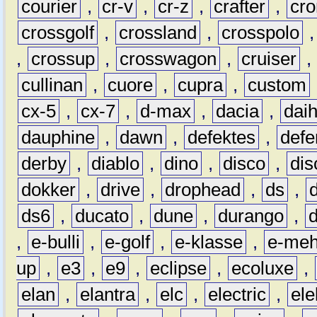
courier
,
cr-v
,
cr-z
,
crafter
,
cr
crossgolf
,
crossland
,
crosspolo
,
crossup
,
crosswagon
,
cruiser
,
cullinan
,
cuore
,
cupra
,
custom
cx-5
,
cx-7
,
d-max
,
dacia
,
dai
dauphine
,
dawn
,
defektes
,
defe
derby
,
diablo
,
dino
,
disco
,
dis
dokker
,
drive
,
drophead
,
ds
,
ds6
,
ducato
,
dune
,
durango
,
,
e-bulli
,
e-golf
,
e-klasse
,
e-meh
up
,
e3
,
e9
,
eclipse
,
ecoluxe
,
elan
,
elantra
,
elc
,
electric
,
ele