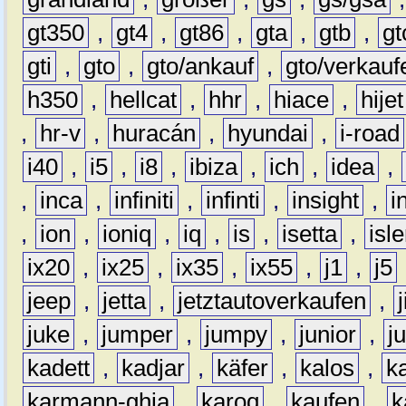
gt350
,
gt4
,
gt86
,
gta
,
gtb
,
gt
gti
,
gto
,
gto/ankauf
,
gto/verkauf
h350
,
hellcat
,
hhr
,
hiace
,
hijet
,
hr-v
,
huracán
,
hyundai
,
i-road
i40
,
i5
,
i8
,
ibiza
,
ich
,
idea
,
,
inca
,
infiniti
,
infinti
,
insight
,
i
,
ion
,
ioniq
,
iq
,
is
,
isetta
,
isl
ix20
,
ix25
,
ix35
,
ix55
,
j1
,
j5
jeep
,
jetta
,
jetztautoverkaufen
,
juke
,
jumper
,
jumpy
,
junior
,
j
kadett
,
kadjar
,
käfer
,
kalos
,
k
karmann-ghia
,
karoq
,
kaufen
,
k