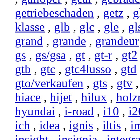
getriebeschaden
,
getz
,
g
klasse
,
glb
,
glc
,
gle
,
gl
grand
,
grande
,
grandeur
gs
,
gs/gsa
,
gt
,
gt-r
,
gt2
gtb
,
gtc
,
gtc4lusso
,
gtd
gto/verkaufen
,
gts
,
gtv
hiace
,
hijet
,
hilux
,
holz
hyundai
,
i-road
,
i10
,
i2
ich
,
idea
,
ignis
,
iltis
,
i
insight
,
insignia
,
integr