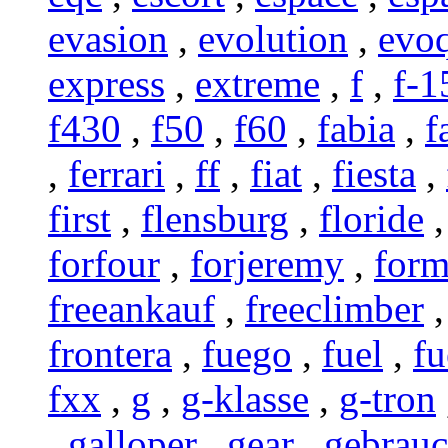
evasion
,
evolution
,
evo
express
,
extreme
,
f
,
f-1
f430
,
f50
,
f60
,
fabia
,
f
,
ferrari
,
ff
,
fiat
,
fiesta
,
first
,
flensburg
,
floride
forfour
,
forjeremy
,
form
freeankauf
,
freeclimber
frontera
,
fuego
,
fuel
,
fu
fxx
,
g
,
g-klasse
,
g-tron
,
galloper
,
gear
,
gebrau