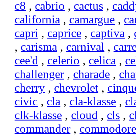
c8
,
cabrio
,
cactus
,
cadd
california
,
camargue
,
ca
capri
,
caprice
,
captiva
,
,
carisma
,
carnival
,
carr
cee'd
,
celerio
,
celica
,
ce
challenger
,
charade
,
cha
cherry
,
chevrolet
,
cinqu
civic
,
cla
,
cla-klasse
,
cl
clk-klasse
,
cloud
,
cls
,
c
commander
,
commodor