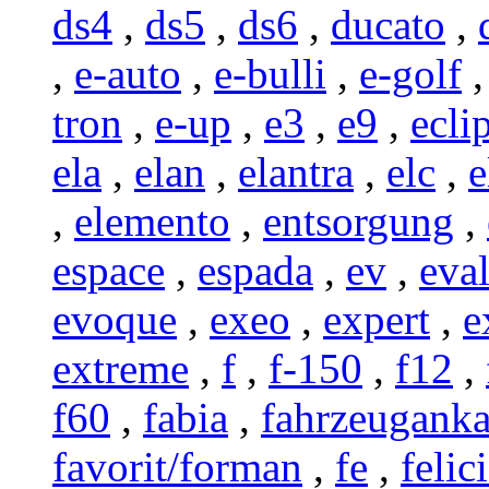
ds4
,
ds5
,
ds6
,
ducato
,
,
e-auto
,
e-bulli
,
e-golf
tron
,
e-up
,
e3
,
e9
,
ecli
ela
,
elan
,
elantra
,
elc
,
e
,
elemento
,
entsorgung
,
espace
,
espada
,
ev
,
eval
evoque
,
exeo
,
expert
,
e
extreme
,
f
,
f-150
,
f12
,
f60
,
fabia
,
fahrzeugank
favorit/forman
,
fe
,
felic