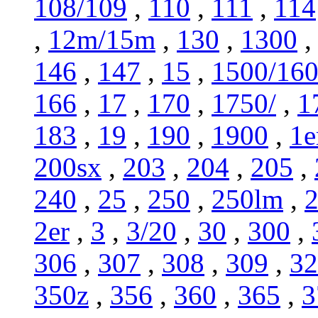
108/109
,
110
,
111
,
114
,
12m/15m
,
130
,
1300
146
,
147
,
15
,
1500/16
166
,
17
,
170
,
1750/
,
1
183
,
19
,
190
,
1900
,
1e
200sx
,
203
,
204
,
205
,
240
,
25
,
250
,
250lm
,
2er
,
3
,
3/20
,
30
,
300
,
306
,
307
,
308
,
309
,
32
350z
,
356
,
360
,
365
,
3