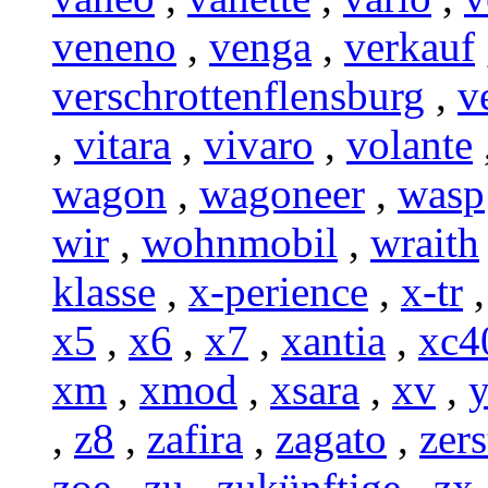
veneno
,
venga
,
verkauf
verschrottenflensburg
,
v
,
vitara
,
vivaro
,
volante
wagon
,
wagoneer
,
wasp
wir
,
wohnmobil
,
wraith
klasse
,
x-perience
,
x-tr
x5
,
x6
,
x7
,
xantia
,
xc4
xm
,
xmod
,
xsara
,
xv
,
y
,
z8
,
zafira
,
zagato
,
zer
zoe
,
zu
,
zukünftige
,
zx