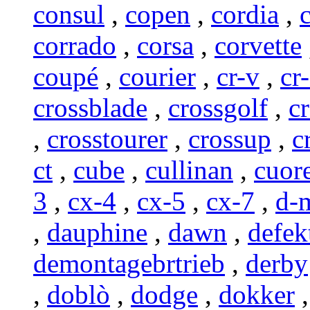
consul
,
copen
,
cordia
,
corrado
,
corsa
,
corvette
coupé
,
courier
,
cr-v
,
cr
crossblade
,
crossgolf
,
c
,
crosstourer
,
crossup
,
c
ct
,
cube
,
cullinan
,
cuor
3
,
cx-4
,
cx-5
,
cx-7
,
d-
,
dauphine
,
dawn
,
defek
demontagebrtrieb
,
derby
,
doblò
,
dodge
,
dokker