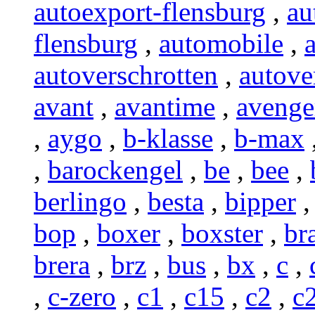
autoexport-flensburg
,
au
flensburg
,
automobile
,
autoverschrotten
,
autove
avant
,
avantime
,
avenge
,
aygo
,
b-klasse
,
b-max
,
barockengel
,
be
,
bee
,
berlingo
,
besta
,
bipper
bop
,
boxer
,
boxster
,
br
brera
,
brz
,
bus
,
bx
,
c
,
,
c-zero
,
c1
,
c15
,
c2
,
c