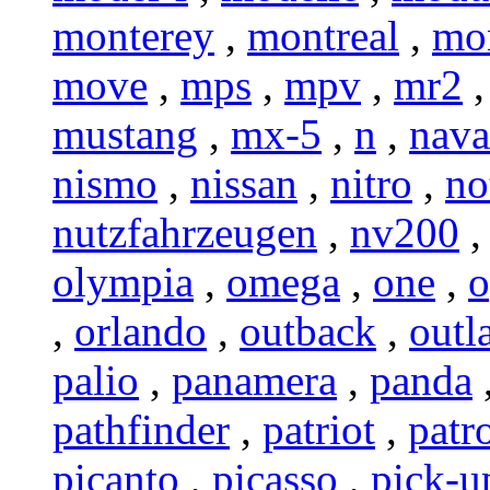
monterey
,
montreal
,
mo
move
,
mps
,
mpv
,
mr2
mustang
,
mx-5
,
n
,
nava
nismo
,
nissan
,
nitro
,
no
nutzfahrzeugen
,
nv200
olympia
,
omega
,
one
,
o
,
orlando
,
outback
,
outl
palio
,
panamera
,
panda
pathfinder
,
patriot
,
patr
picanto
,
picasso
,
pick-u