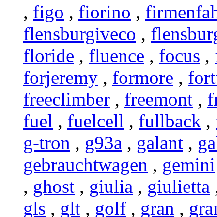
,
figo
,
fiorino
,
firmenfa
flensburgiveco
,
flensbur
floride
,
fluence
,
focus
,
forjeremy
,
formore
,
for
freeclimber
,
freemont
,
f
fuel
,
fuelcell
,
fullback
,
g-tron
,
g93a
,
galant
,
ga
gebrauchtwagen
,
gemini
,
ghost
,
giulia
,
giulietta
gls
,
glt
,
golf
,
gran
,
gra