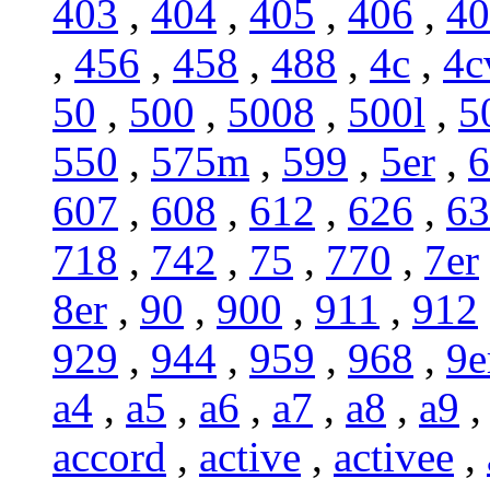
403
,
404
,
405
,
406
,
40
,
456
,
458
,
488
,
4c
,
4c
50
,
500
,
5008
,
500l
,
5
550
,
575m
,
599
,
5er
,
6
607
,
608
,
612
,
626
,
63
718
,
742
,
75
,
770
,
7er
8er
,
90
,
900
,
911
,
912
929
,
944
,
959
,
968
,
9e
a4
,
a5
,
a6
,
a7
,
a8
,
a9
accord
,
active
,
activee
,