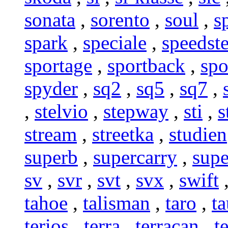
sonata
,
sorento
,
soul
,
s
spark
,
speciale
,
speedste
sportage
,
sportback
,
spo
spyder
,
sq2
,
sq5
,
sq7
,
,
stelvio
,
stepway
,
sti
,
s
stream
,
streetka
,
studien
superb
,
supercarry
,
supe
sv
,
svr
,
svt
,
svx
,
swift
tahoe
,
talisman
,
taro
,
t
terios
,
terra
,
terracan
,
t