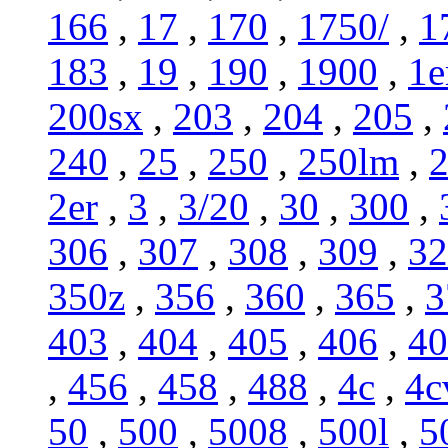
166
,
17
,
170
,
1750/
,
1
183
,
19
,
190
,
1900
,
1e
200sx
,
203
,
204
,
205
,
240
,
25
,
250
,
250lm
,
2er
,
3
,
3/20
,
30
,
300
,
306
,
307
,
308
,
309
,
32
350z
,
356
,
360
,
365
,
3
403
,
404
,
405
,
406
,
40
,
456
,
458
,
488
,
4c
,
4c
50
,
500
,
5008
,
500l
,
5