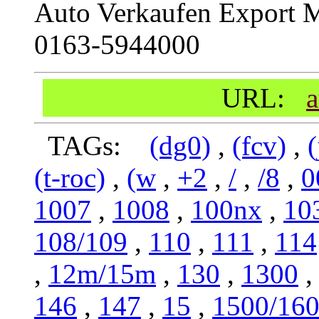
Auto Verkaufen Export 
0163-5944000
URL:
a
TAGs:
(dg0)
,
(fcv)
,
(
(t-roc)
,
(w
,
+2
,
/
,
/8
,
0
1007
,
1008
,
100nx
,
10
108/109
,
110
,
111
,
114
,
12m/15m
,
130
,
1300
146
,
147
,
15
,
1500/16