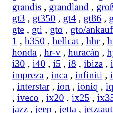
grandis
,
grandland
,
gro
gt3
,
gt350
,
gt4
,
gt86
,
g
gte
,
gti
,
gto
,
gto/ankauf
1
,
h350
,
hellcat
,
hhr
,
h
honda
,
hr-v
,
huracán
,
h
i30
,
i40
,
i5
,
i8
,
ibiza
,
impreza
,
inca
,
infiniti
,
,
interstar
,
ion
,
ioniq
,
i
,
iveco
,
ix20
,
ix25
,
ix3
jazz
,
jeep
,
jetta
,
jetztau