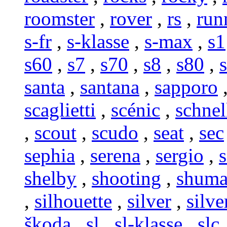
roomster
,
rover
,
rs
,
run
s-fr
,
s-klasse
,
s-max
,
s1
s60
,
s7
,
s70
,
s8
,
s80
,
santa
,
santana
,
sapporo
scaglietti
,
scénic
,
schnel
,
scout
,
scudo
,
seat
,
sec
sephia
,
serena
,
sergio
,
s
shelby
,
shooting
,
shum
,
silhouette
,
silver
,
silve
škoda
,
sl
,
sl-klasse
,
slc