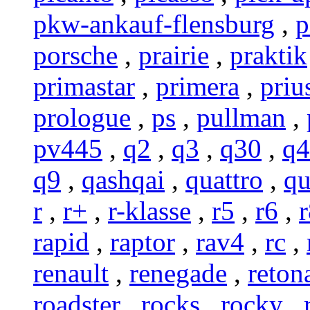
pkw-ankauf-flensburg
,
p
porsche
,
prairie
,
praktik
primastar
,
primera
,
priu
prologue
,
ps
,
pullman
,
pv445
,
q2
,
q3
,
q30
,
q4
q9
,
qashqai
,
quattro
,
q
r
,
r+
,
r-klasse
,
r5
,
r6
,
rapid
,
raptor
,
rav4
,
rc
,
renault
,
renegade
,
reton
roadster
,
rocks
,
rocky
,