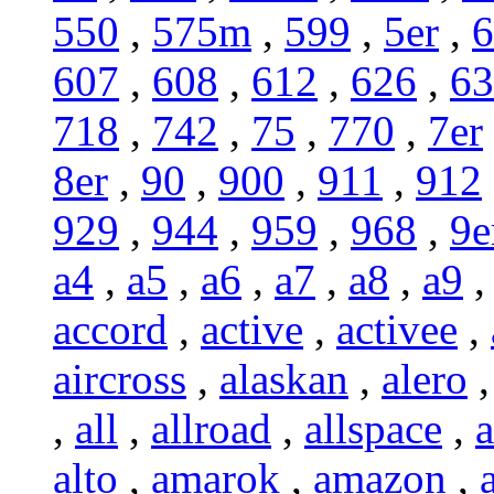
550
,
575m
,
599
,
5er
,
6
607
,
608
,
612
,
626
,
63
718
,
742
,
75
,
770
,
7er
8er
,
90
,
900
,
911
,
912
929
,
944
,
959
,
968
,
9e
a4
,
a5
,
a6
,
a7
,
a8
,
a9
accord
,
active
,
activee
,
aircross
,
alaskan
,
alero
,
all
,
allroad
,
allspace
,
a
alto
,
amarok
,
amazon
,