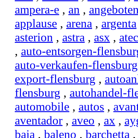
ampera-e
,
an
,
angebote
applause
,
arena
,
argenta
asterion
,
astra
,
asx
,
ate
,
auto-entsorgen-flensbur
auto-verkaufen-flensburg
export-flensburg
,
autoan
flensburg
,
autohandel-fl
automobile
,
autos
,
avan
aventador
,
aveo
,
ax
,
ay
baja
,
baleno
,
barchetta