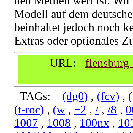
den Medien wert ist. Wir 
Modell auf dem deutsche
beinhaltet jedoch noch k
Extras oder optionales Z
URL:
flensburg
TAGs:
(dg0)
,
(fcv)
,
(
(t-roc)
,
(w
,
+2
,
/
,
/8
,
0
1007
,
1008
,
100nx
,
10