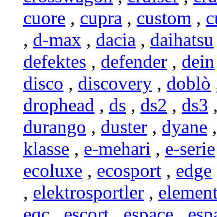
cuore
,
cupra
,
custom
,
c
,
d-max
,
dacia
,
daihatsu
defektes
,
defender
,
dein
disco
,
discovery
,
doblò
drophead
,
ds
,
ds2
,
ds3
durango
,
duster
,
dyane
klasse
,
e-mehari
,
e-serie
ecoluxe
,
ecosport
,
edge
,
elektrosportler
,
elemen
eqc
,
escort
,
espace
,
esp