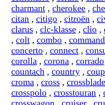
charmant
,
cherokee
,
che
citan
,
citigo
,
citroën
,
ci
clarus
,
clc-klasse
,
clio
,
,
colt
,
combo
,
command
concerto
,
connect
,
cons
corolla
,
corona
,
corrado
countach
,
country
,
coup
croma
,
cross
,
crossblad
crosspolo
,
crosstouran
,
crosswagon
,
cruiser
,
cr