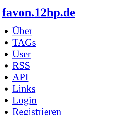
favon.12hp.de
Über
TAGs
User
RSS
API
Links
Login
Registrieren