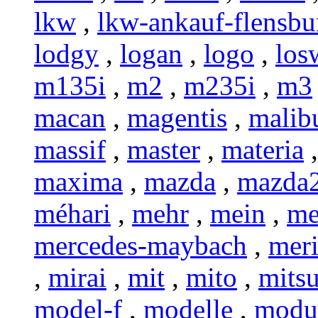
lkw
,
lkw-ankauf-flensbu
lodgy
,
logan
,
logo
,
los
m135i
,
m2
,
m235i
,
m3
macan
,
magentis
,
malib
massif
,
master
,
materia
maxima
,
mazda
,
mazda
méhari
,
mehr
,
mein
,
me
mercedes-maybach
,
mer
,
mirai
,
mit
,
mito
,
mitsu
model-f
,
modelle
,
modu