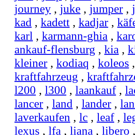
journey
,
juke
,
jumper
,
kad
,
kadett
,
kadjar
,
käf
karl
,
karmann-ghia
,
kar
ankauf-flensburg
,
kia
,
k
kleiner
,
kodiaq
,
koleos
kraftfahrzeug
,
kraftfahr
l200
,
l300
,
laankauf
,
la
lancer
,
land
,
lander
,
lan
laverkaufen
,
lc
,
leaf
,
le
lexus
,
lfa
,
liana
,
libero