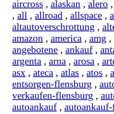
aircross
,
alaskan
,
alero
,
all
,
allroad
,
allspace
,
a
altautoverschrottung
,
alt
amazon
,
america
,
amg
,
angebotene
,
ankauf
,
ant
argenta
,
arna
,
arosa
,
ar
asx
,
ateca
,
atlas
,
atos
,
entsorgen-flensburg
,
aut
verkaufen-flensburg
,
aut
autoankauf
,
autoankauf-