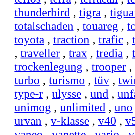
thunderbird
,
tigra
,
tigua
totalschaden
,
touareg
,
t
toyota
,
traction
,
trafic
,
,
traveller
,
trax
,
tredia
,
trockenlegung
,
trooper
,
turbo
,
turismo
,
tüv
,
twi
type-r
,
ulysse
,
und
,
unf
unimog
,
unlimited
,
uno
urvan
,
v-klasse
,
v40
,
v
vaneo
,
vanette
,
vario
,
v