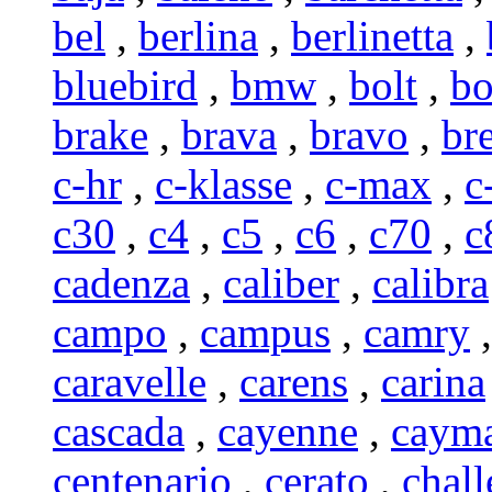
bel
,
berlina
,
berlinetta
,
bluebird
,
bmw
,
bolt
,
b
brake
,
brava
,
bravo
,
br
c-hr
,
c-klasse
,
c-max
,
c
c30
,
c4
,
c5
,
c6
,
c70
,
c
cadenza
,
caliber
,
calibra
campo
,
campus
,
camry
caravelle
,
carens
,
carina
cascada
,
cayenne
,
caym
centenario
,
cerato
,
chall