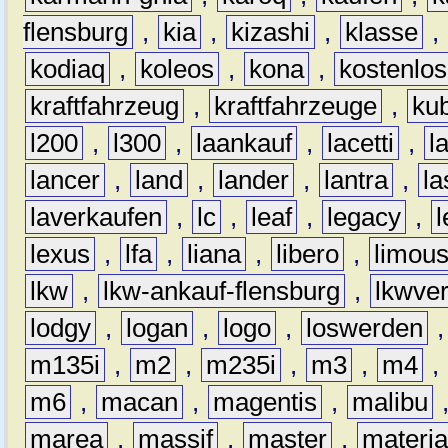
flensburg
,
kia
,
kizashi
,
klasse
,
kodiaq
,
koleos
,
kona
,
kostenlos
kraftfahrzeug
,
kraftfahrzeuge
,
kub
l200
,
l300
,
laankauf
,
lacetti
,
l
lancer
,
land
,
lander
,
lantra
,
la
laverkaufen
,
lc
,
leaf
,
legacy
,
lexus
,
lfa
,
liana
,
libero
,
limous
lkw
,
lkw-ankauf-flensburg
,
lkwver
lodgy
,
logan
,
logo
,
loswerden
m135i
,
m2
,
m235i
,
m3
,
m4
,
m6
,
macan
,
magentis
,
malibu
marea
,
massif
,
master
,
materi