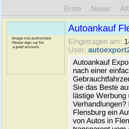
Erste
Neuer
Äl
Autoankauf Fl
Eingetragen am:
1
User:
autoexport
Autoankauf Expo
nach einer einfac
Gebrauchtfahrze
Sie das Beste au
lästige Werbung
Verhandlungen? 
Flensburg ein Au
von Autos in Flen