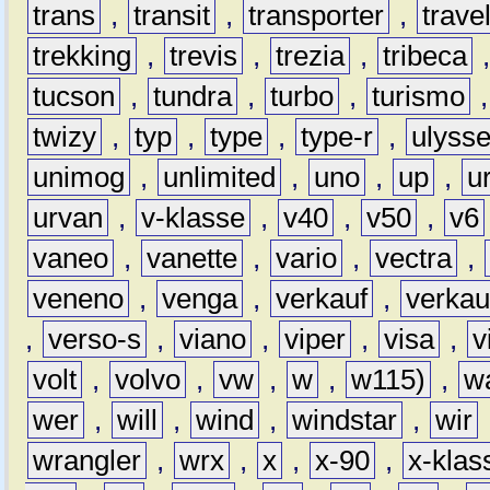
trans
,
transit
,
transporter
,
travel
trekking
,
trevis
,
trezia
,
tribeca
tucson
,
tundra
,
turbo
,
turismo
twizy
,
typ
,
type
,
type-r
,
ulyss
unimog
,
unlimited
,
uno
,
up
,
u
urvan
,
v-klasse
,
v40
,
v50
,
v6
vaneo
,
vanette
,
vario
,
vectra
,
veneno
,
venga
,
verkauf
,
verkau
,
verso-s
,
viano
,
viper
,
visa
,
v
volt
,
volvo
,
vw
,
w
,
w115)
,
w
wer
,
will
,
wind
,
windstar
,
wir
wrangler
,
wrx
,
x
,
x-90
,
x-klas