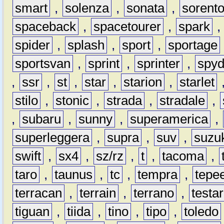
smart
,
solenza
,
sonata
,
sorent
spaceback
,
spacetourer
,
spark
spider
,
splash
,
sport
,
sportage
sportsvan
,
sprint
,
sprinter
,
spyd
,
ssr
,
st
,
star
,
starion
,
starlet
stilo
,
stonic
,
strada
,
stradale
,
,
subaru
,
sunny
,
superamerica
,
superleggera
,
supra
,
suv
,
suzu
swift
,
sx4
,
sz/rz
,
t
,
tacoma
,
taro
,
taunus
,
tc
,
tempra
,
tepe
terracan
,
terrain
,
terrano
,
testa
tiguan
,
tiida
,
tino
,
tipo
,
toledo