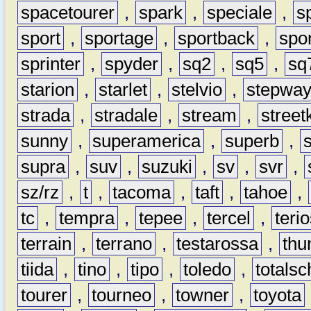
spacetourer
,
spark
,
speciale
,
s
sport
,
sportage
,
sportback
,
spo
sprinter
,
spyder
,
sq2
,
sq5
,
sq
starion
,
starlet
,
stelvio
,
stepwa
strada
,
stradale
,
stream
,
street
sunny
,
superamerica
,
superb
,
supra
,
suv
,
suzuki
,
sv
,
svr
,
sz/rz
,
t
,
tacoma
,
taft
,
tahoe
,
tc
,
tempra
,
tepee
,
tercel
,
teri
terrain
,
terrano
,
testarossa
,
thu
tiida
,
tino
,
tipo
,
toledo
,
totals
tourer
,
tourneo
,
towner
,
toyota