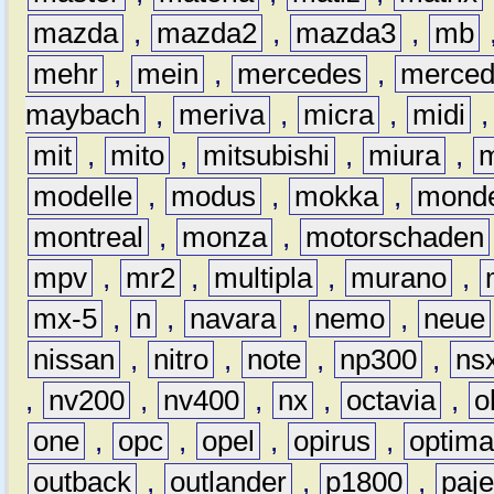
mazda
,
mazda2
,
mazda3
,
mb
mehr
,
mein
,
mercedes
,
merce
maybach
,
meriva
,
micra
,
midi
mit
,
mito
,
mitsubishi
,
miura
,
modelle
,
modus
,
mokka
,
mond
montreal
,
monza
,
motorschaden
mpv
,
mr2
,
multipla
,
murano
,
mx-5
,
n
,
navara
,
nemo
,
neue
nissan
,
nitro
,
note
,
np300
,
ns
,
nv200
,
nv400
,
nx
,
octavia
,
o
one
,
opc
,
opel
,
opirus
,
optim
outback
,
outlander
,
p1800
,
paje