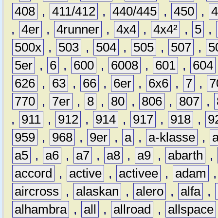
408
,
411/412
,
440/445
,
450
,
,
4er
,
4runner
,
4x4
,
4x4²
,
5
,
500x
,
503
,
504
,
505
,
507
,
5
5er
,
6
,
600
,
6008
,
601
,
604
626
,
63
,
66
,
6er
,
6x6
,
7
,
7
770
,
7er
,
8
,
80
,
806
,
807
,
,
911
,
912
,
914
,
917
,
918
,
9
959
,
968
,
9er
,
a
,
a-klasse
,
a5
,
a6
,
a7
,
a8
,
a9
,
abarth
,
accord
,
active
,
activee
,
adam
aircross
,
alaskan
,
alero
,
alfa
,
alhambra
,
all
,
allroad
,
allspace