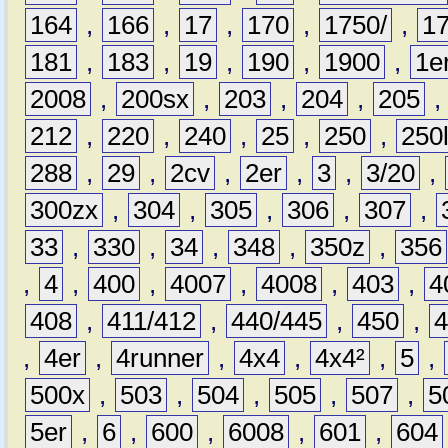
164
,
166
,
17
,
170
,
1750/
,
1
181
,
183
,
19
,
190
,
1900
,
1e
2008
,
200sx
,
203
,
204
,
205
212
,
220
,
240
,
25
,
250
,
250
288
,
29
,
2cv
,
2er
,
3
,
3/20
,
300zx
,
304
,
305
,
306
,
307
,
33
,
330
,
34
,
348
,
350z
,
356
,
4
,
400
,
4007
,
4008
,
403
,
4
408
,
411/412
,
440/445
,
450
,
,
4er
,
4runner
,
4x4
,
4x4²
,
5
,
500x
,
503
,
504
,
505
,
507
,
5
5er
,
6
,
600
,
6008
,
601
,
604