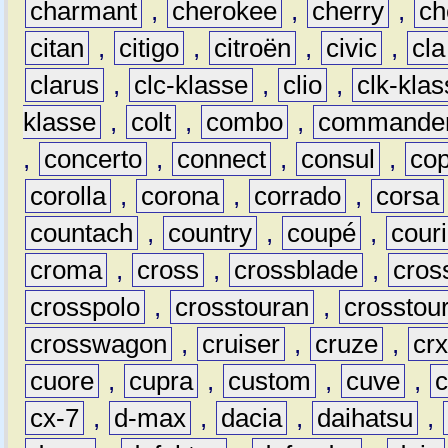
charmant
,
cherokee
,
cherry
,
ch
citan
,
citigo
,
citroën
,
civic
,
cla
clarus
,
clc-klasse
,
clio
,
clk-kla
klasse
,
colt
,
combo
,
commande
,
concerto
,
connect
,
consul
,
co
corolla
,
corona
,
corrado
,
corsa
countach
,
country
,
coupé
,
couri
croma
,
cross
,
crossblade
,
cros
crosspolo
,
crosstouran
,
crosstou
crosswagon
,
cruiser
,
cruze
,
cr
cuore
,
cupra
,
custom
,
cuve
,
cx-7
,
d-max
,
dacia
,
daihatsu
,