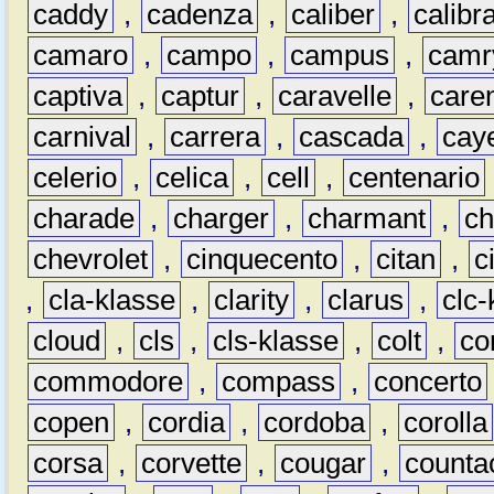
caddy
,
cadenza
,
caliber
,
calibr
camaro
,
campo
,
campus
,
camr
captiva
,
captur
,
caravelle
,
care
carnival
,
carrera
,
cascada
,
cay
celerio
,
celica
,
cell
,
centenario
charade
,
charger
,
charmant
,
ch
chevrolet
,
cinquecento
,
citan
,
c
,
cla-klasse
,
clarity
,
clarus
,
clc-
cloud
,
cls
,
cls-klasse
,
colt
,
c
commodore
,
compass
,
concerto
copen
,
cordia
,
cordoba
,
corolla
corsa
,
corvette
,
cougar
,
counta