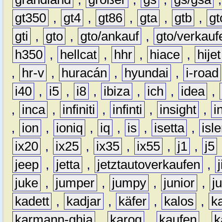
gt350
,
gt4
,
gt86
,
gta
,
gtb
,
gt
gti
,
gto
,
gto/ankauf
,
gto/verkauf
h350
,
hellcat
,
hhr
,
hiace
,
hijet
,
hr-v
,
huracán
,
hyundai
,
i-road
i40
,
i5
,
i8
,
ibiza
,
ich
,
idea
,
,
inca
,
infiniti
,
infinti
,
insight
,
i
,
ion
,
ioniq
,
iq
,
is
,
isetta
,
isl
ix20
,
ix25
,
ix35
,
ix55
,
j1
,
j5
jeep
,
jetta
,
jetztautoverkaufen
,
juke
,
jumper
,
jumpy
,
junior
,
j
kadett
,
kadjar
,
käfer
,
kalos
,
k
karmann-ghia
,
karoq
,
kaufen
,
k