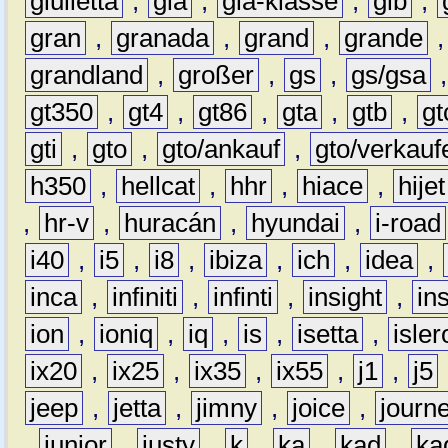
giulietta
,
gla
,
gla-klasse
,
glb
,
gran
,
granada
,
grand
,
grande
grandland
,
großer
,
gs
,
gs/gsa
gt350
,
gt4
,
gt86
,
gta
,
gtb
,
gt
gti
,
gto
,
gto/ankauf
,
gto/verkauf
h350
,
hellcat
,
hhr
,
hiace
,
hijet
,
hr-v
,
huracán
,
hyundai
,
i-road
i40
,
i5
,
i8
,
ibiza
,
ich
,
idea
,
inca
,
infiniti
,
infinti
,
insight
,
in
ion
,
ioniq
,
iq
,
is
,
isetta
,
isler
ix20
,
ix25
,
ix35
,
ix55
,
j1
,
j5
jeep
,
jetta
,
jimny
,
joice
,
journ
,
junior
,
justy
,
k
,
ka
,
kad
,
ka