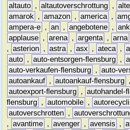
altauto
,
altautoverschrottung
,
alt
amarok
,
amazon
,
america
,
am
ampera-e
,
an
,
angebotene
,
ank
applause
,
arena
,
argenta
,
arna
,
asterion
,
astra
,
asx
,
ateca
,
a
auto
,
auto-entsorgen-flensburg
,
a
auto-verkaufen-flensburg
,
auto-ver
autoankauf
,
autoankauf-flensburg
autoexport-flensburg
,
autohandel-f
flensburg
,
automobile
,
autorecycl
autoverschrotten
,
autoverschrottun
,
avantime
,
avenger
,
avensis
,
a