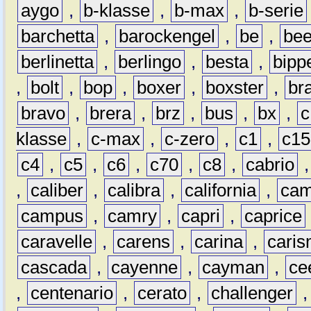
aygo
,
b-klasse
,
b-max
,
b-serie
barchetta
,
barockengel
,
be
,
be
berlinetta
,
berlingo
,
besta
,
bipp
,
bolt
,
bop
,
boxer
,
boxster
,
br
bravo
,
brera
,
brz
,
bus
,
bx
,
c
klasse
,
c-max
,
c-zero
,
c1
,
c15
c4
,
c5
,
c6
,
c70
,
c8
,
cabrio
,
caliber
,
calibra
,
california
,
cam
campus
,
camry
,
capri
,
caprice
caravelle
,
carens
,
carina
,
cari
cascada
,
cayenne
,
cayman
,
ce
,
centenario
,
cerato
,
challenger