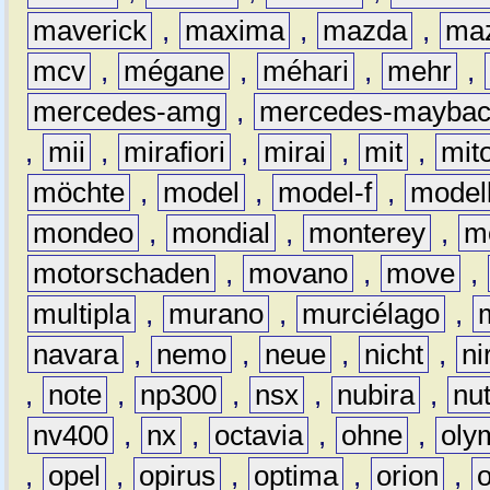
maverick
,
maxima
,
mazda
,
ma
mcv
,
mégane
,
méhari
,
mehr
,
mercedes-amg
,
mercedes-mayba
,
mii
,
mirafiori
,
mirai
,
mit
,
mit
möchte
,
model
,
model-f
,
model
mondeo
,
mondial
,
monterey
,
m
motorschaden
,
movano
,
move
,
multipla
,
murano
,
murciélago
,
navara
,
nemo
,
neue
,
nicht
,
ni
,
note
,
np300
,
nsx
,
nubira
,
nu
nv400
,
nx
,
octavia
,
ohne
,
oly
,
opel
,
opirus
,
optima
,
orion
,