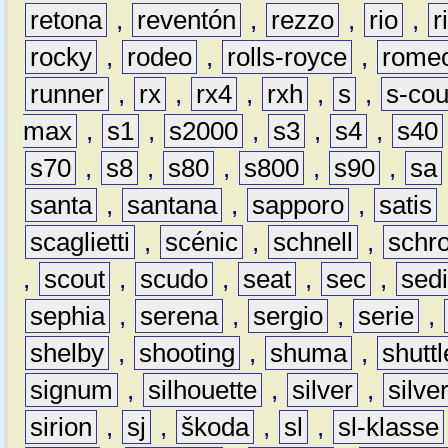
retona
,
reventón
,
rezzo
,
rio
,
r
rocky
,
rodeo
,
rolls-royce
,
rome
runner
,
rx
,
rx4
,
rxh
,
s
,
s-co
max
,
s1
,
s2000
,
s3
,
s4
,
s40
s70
,
s8
,
s80
,
s800
,
s90
,
sa
santa
,
santana
,
sapporo
,
satis
scaglietti
,
scénic
,
schnell
,
schro
,
scout
,
scudo
,
seat
,
sec
,
sedi
sephia
,
serena
,
sergio
,
serie
,
shelby
,
shooting
,
shuma
,
shuttl
signum
,
silhouette
,
silver
,
silve
sirion
,
sj
,
škoda
,
sl
,
sl-klasse