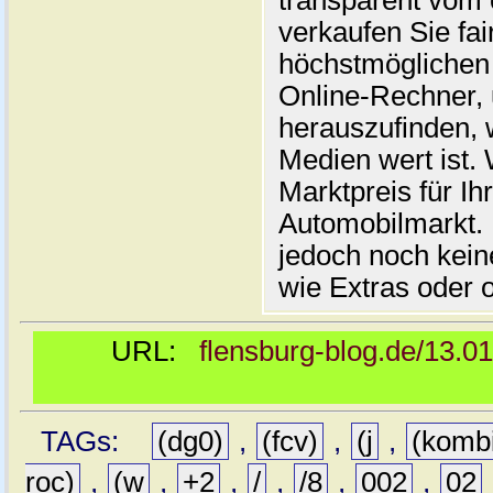
transparent vom 
verkaufen Sie fai
höchstmöglichen 
Online-Rechner,
herauszufinden, w
Medien wert ist. 
Marktpreis für I
Automobilmarkt. 
jedoch noch kein
wie Extras oder 
URL:
flensburg-blog.de/13.0
TAGs:
(dg0)
,
(fcv)
,
(j
,
(komb
roc)
,
(w
,
+2
,
/
,
/8
,
002
,
02