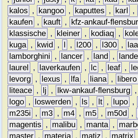
kalos
,
kangoo
,
kaputtes
,
karl
,
kaufen
,
kauft
,
kfz-ankauf-flensbu
klassische
,
kleiner
,
kodiaq
,
kol
kuga
,
kwid
,
l
,
l200
,
l300
,
la
lamborghini
,
lancer
,
land
,
lande
laurel
,
laverkaufen
,
lc
,
leaf
,
l
levorg
,
lexus
,
lfa
,
liana
,
libero
liteace
,
lj
,
lkw-ankauf-flensburg
logo
,
loswerden
,
ls
,
lt
,
lupo
,
m235i
,
m3
,
m4
,
m5
,
m50d
,
magentis
,
malibu
,
manta
,
marb
master
,
materia
,
matiz
,
matrix