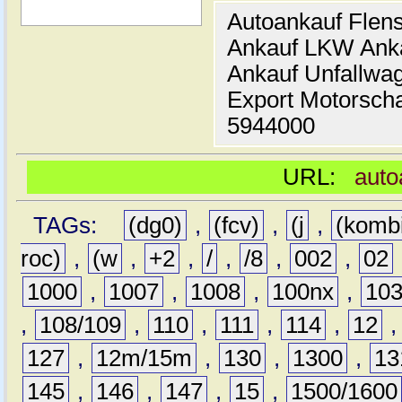
Autoankauf Flen
Ankauf LKW Ank
Ankauf Unfallwa
Export Motorsch
5944000
URL:
auto
TAGs:
(dg0)
,
(fcv)
,
(j
,
(komb
roc)
,
(w
,
+2
,
/
,
/8
,
002
,
02
1000
,
1007
,
1008
,
100nx
,
10
,
108/109
,
110
,
111
,
114
,
12
127
,
12m/15m
,
130
,
1300
,
13
145
,
146
,
147
,
15
,
1500/1600