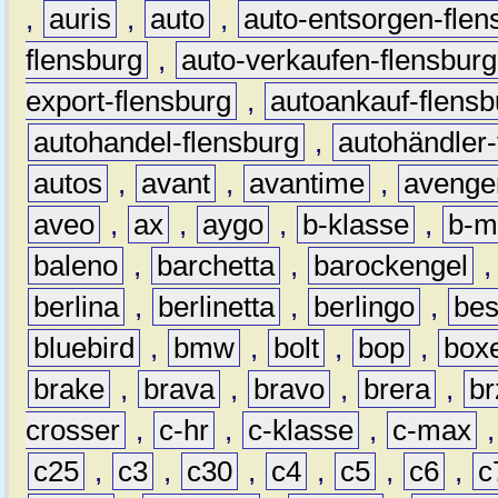
,
auris
,
auto
,
auto-entsorgen-flen
flensburg
,
auto-verkaufen-flensburg
export-flensburg
,
autoankauf-flensb
autohandel-flensburg
,
autohändler-
autos
,
avant
,
avantime
,
avenge
aveo
,
ax
,
aygo
,
b-klasse
,
b-m
baleno
,
barchetta
,
barockengel
berlina
,
berlinetta
,
berlingo
,
bes
bluebird
,
bmw
,
bolt
,
bop
,
box
brake
,
brava
,
bravo
,
brera
,
br
crosser
,
c-hr
,
c-klasse
,
c-max
c25
,
c3
,
c30
,
c4
,
c5
,
c6
,
c