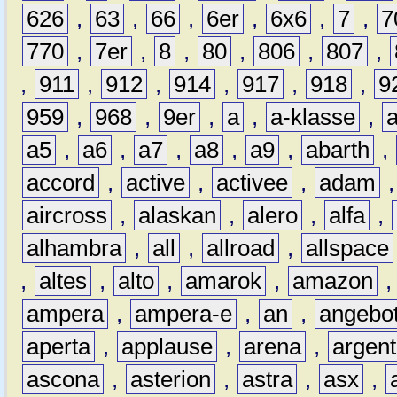
626
,
63
,
66
,
6er
,
6x6
,
7
,
7
770
,
7er
,
8
,
80
,
806
,
807
,
,
911
,
912
,
914
,
917
,
918
,
9
959
,
968
,
9er
,
a
,
a-klasse
,
a5
,
a6
,
a7
,
a8
,
a9
,
abarth
,
accord
,
active
,
activee
,
adam
aircross
,
alaskan
,
alero
,
alfa
,
alhambra
,
all
,
allroad
,
allspace
,
altes
,
alto
,
amarok
,
amazon
ampera
,
ampera-e
,
an
,
angebo
aperta
,
applause
,
arena
,
argen
ascona
,
asterion
,
astra
,
asx
,