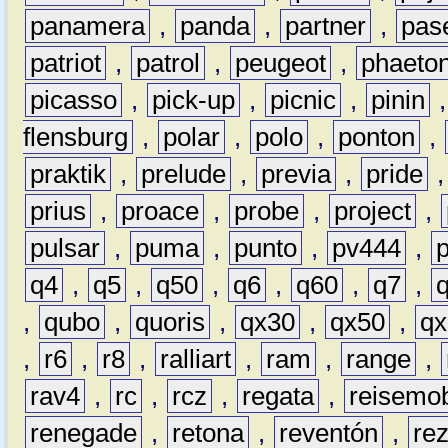
panamera
,
panda
,
partner
,
pas
patriot
,
patrol
,
peugeot
,
phaeto
picasso
,
pick-up
,
picnic
,
pinin
flensburg
,
polar
,
polo
,
ponton
,
praktik
,
prelude
,
previa
,
pride
prius
,
proace
,
probe
,
project
,
pulsar
,
puma
,
punto
,
pv444
,
q4
,
q5
,
q50
,
q6
,
q60
,
q7
,
,
qubo
,
quoris
,
qx30
,
qx50
,
qx
,
r6
,
r8
,
ralliart
,
ram
,
range
,
rav4
,
rc
,
rcz
,
regata
,
reisemob
renegade
,
retona
,
reventón
,
re