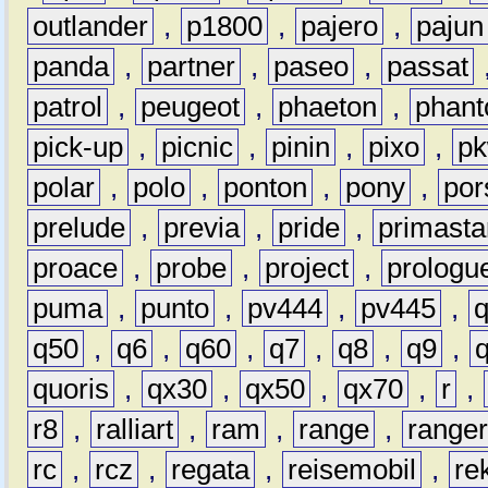
outlander
,
p1800
,
pajero
,
pajun
panda
,
partner
,
paseo
,
passat
patrol
,
peugeot
,
phaeton
,
phan
pick-up
,
picnic
,
pinin
,
pixo
,
p
polar
,
polo
,
ponton
,
pony
,
por
prelude
,
previa
,
pride
,
primasta
proace
,
probe
,
project
,
prologu
puma
,
punto
,
pv444
,
pv445
,
q50
,
q6
,
q60
,
q7
,
q8
,
q9
,
quoris
,
qx30
,
qx50
,
qx70
,
r
,
r8
,
ralliart
,
ram
,
range
,
range
rc
,
rcz
,
regata
,
reisemobil
,
re