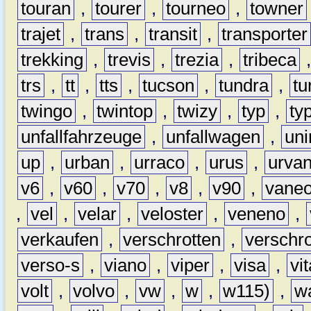
touran
,
tourer
,
tourneo
,
towner
trajet
,
trans
,
transit
,
transporter
trekking
,
trevis
,
trezia
,
tribeca
trs
,
tt
,
tts
,
tucson
,
tundra
,
tu
twingo
,
twintop
,
twizy
,
typ
,
ty
unfallfahrzeuge
,
unfallwagen
,
un
up
,
urban
,
urraco
,
urus
,
urva
v6
,
v60
,
v70
,
v8
,
v90
,
vane
,
vel
,
velar
,
veloster
,
veneno
,
verkaufen
,
verschrotten
,
verschro
verso-s
,
viano
,
viper
,
visa
,
vi
volt
,
volvo
,
vw
,
w
,
w115)
,
w