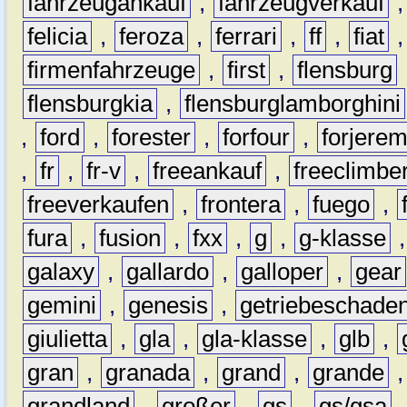
fahrzeugankauf
,
fahrzeugverkauf
felicia
,
feroza
,
ferrari
,
ff
,
fiat
firmenfahrzeuge
,
first
,
flensburg
flensburgkia
,
flensburglamborghini
,
ford
,
forester
,
forfour
,
forjere
,
fr
,
fr-v
,
freeankauf
,
freeclimbe
freeverkaufen
,
frontera
,
fuego
,
fura
,
fusion
,
fxx
,
g
,
g-klasse
galaxy
,
gallardo
,
galloper
,
gear
gemini
,
genesis
,
getriebeschade
giulietta
,
gla
,
gla-klasse
,
glb
,
gran
,
granada
,
grand
,
grande
grandland
,
großer
,
gs
,
gs/gsa