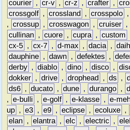
courier
,
cr-v
,
cr-z
,
crafter
,
cr
crossgolf
,
crossland
,
crosspolo
,
crossup
,
crosswagon
,
cruiser
,
cullinan
,
cuore
,
cupra
,
custom
cx-5
,
cx-7
,
d-max
,
dacia
,
dai
dauphine
,
dawn
,
defektes
,
defe
derby
,
diablo
,
dino
,
disco
,
dis
dokker
,
drive
,
drophead
,
ds
,
ds6
,
ducato
,
dune
,
durango
,
,
e-bulli
,
e-golf
,
e-klasse
,
e-meh
up
,
e3
,
e9
,
eclipse
,
ecoluxe
,
elan
,
elantra
,
elc
,
electric
,
ele