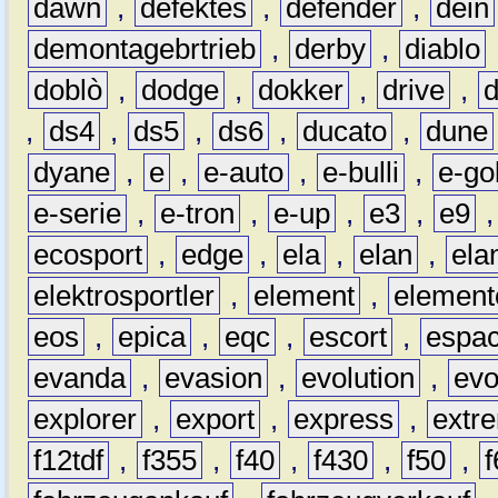
dawn
,
defektes
,
defender
,
dein
demontagebrtrieb
,
derby
,
diablo
doblò
,
dodge
,
dokker
,
drive
,
,
ds4
,
ds5
,
ds6
,
ducato
,
dune
dyane
,
e
,
e-auto
,
e-bulli
,
e-gol
e-serie
,
e-tron
,
e-up
,
e3
,
e9
ecosport
,
edge
,
ela
,
elan
,
ela
elektrosportler
,
element
,
element
eos
,
epica
,
eqc
,
escort
,
espa
evanda
,
evasion
,
evolution
,
ev
explorer
,
export
,
express
,
extr
f12tdf
,
f355
,
f40
,
f430
,
f50
,
f