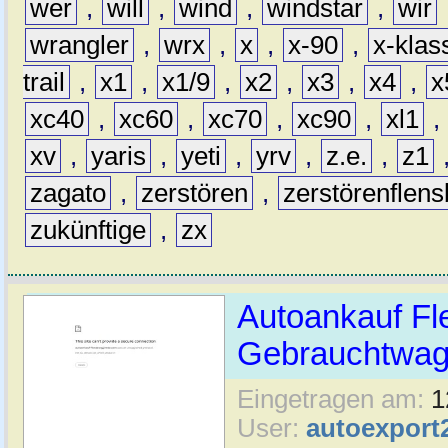
wer
,
will
,
wind
,
windstar
,
wir
wrangler
,
wrx
,
x
,
x-90
,
x-klas
trail
,
x1
,
x1/9
,
x2
,
x3
,
x4
,
x
xc40
,
xc60
,
xc70
,
xc90
,
xl1
,
xv
,
yaris
,
yeti
,
yrv
,
z.e.
,
z1
zagato
,
zerstören
,
zerstörenflen
zukünftige
,
zx
Autoankauf Fl
Gebrauchtwage
Eingetragen am:
1
User:
autoexport