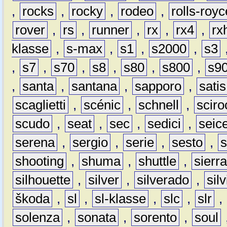
,
rocks
,
rocky
,
rodeo
,
rolls-royc
rover
,
rs
,
runner
,
rx
,
rx4
,
rx
klasse
,
s-max
,
s1
,
s2000
,
s3
,
s7
,
s70
,
s8
,
s80
,
s800
,
s9
,
santa
,
santana
,
sapporo
,
satis
scaglietti
,
scénic
,
schnell
,
sciro
scudo
,
seat
,
sec
,
sedici
,
seic
serena
,
sergio
,
serie
,
sesto
,
shooting
,
shuma
,
shuttle
,
sierr
silhouette
,
silver
,
silverado
,
silv
škoda
,
sl
,
sl-klasse
,
slc
,
slr
,
solenza
,
sonata
,
sorento
,
soul