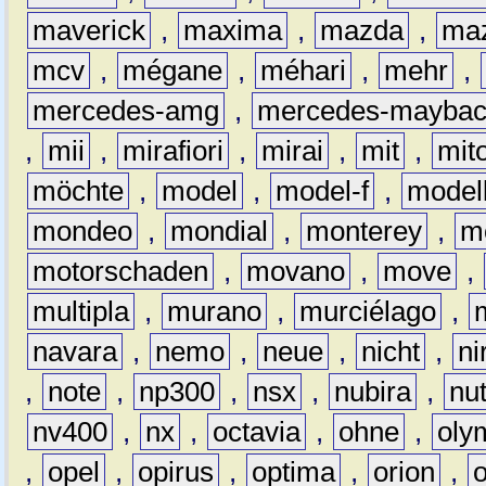
maverick
,
maxima
,
mazda
,
ma
mcv
,
mégane
,
méhari
,
mehr
,
mercedes-amg
,
mercedes-mayba
,
mii
,
mirafiori
,
mirai
,
mit
,
mit
möchte
,
model
,
model-f
,
model
mondeo
,
mondial
,
monterey
,
m
motorschaden
,
movano
,
move
,
multipla
,
murano
,
murciélago
,
navara
,
nemo
,
neue
,
nicht
,
ni
,
note
,
np300
,
nsx
,
nubira
,
nu
nv400
,
nx
,
octavia
,
ohne
,
oly
,
opel
,
opirus
,
optima
,
orion
,