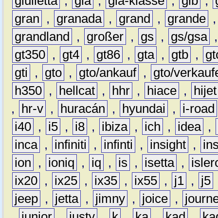
giulietta
,
gla
,
gla-klasse
,
glb
,
gran
,
granada
,
grand
,
grande
grandland
,
großer
,
gs
,
gs/gsa
gt350
,
gt4
,
gt86
,
gta
,
gtb
,
gt
gti
,
gto
,
gto/ankauf
,
gto/verkauf
h350
,
hellcat
,
hhr
,
hiace
,
hijet
,
hr-v
,
huracán
,
hyundai
,
i-road
i40
,
i5
,
i8
,
ibiza
,
ich
,
idea
,
inca
,
infiniti
,
infinti
,
insight
,
in
ion
,
ioniq
,
iq
,
is
,
isetta
,
isler
ix20
,
ix25
,
ix35
,
ix55
,
j1
,
j5
jeep
,
jetta
,
jimny
,
joice
,
journ
,
junior
,
justy
,
k
,
ka
,
kad
,
ka