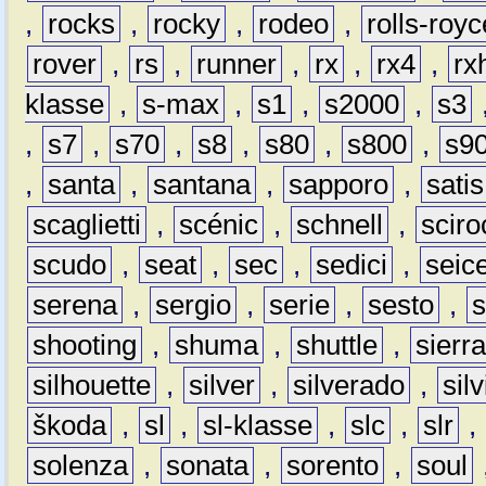
,
rocks
,
rocky
,
rodeo
,
rolls-royc
rover
,
rs
,
runner
,
rx
,
rx4
,
rx
klasse
,
s-max
,
s1
,
s2000
,
s3
,
s7
,
s70
,
s8
,
s80
,
s800
,
s9
,
santa
,
santana
,
sapporo
,
satis
scaglietti
,
scénic
,
schnell
,
sciro
scudo
,
seat
,
sec
,
sedici
,
seic
serena
,
sergio
,
serie
,
sesto
,
shooting
,
shuma
,
shuttle
,
sierr
silhouette
,
silver
,
silverado
,
silv
škoda
,
sl
,
sl-klasse
,
slc
,
slr
,
solenza
,
sonata
,
sorento
,
soul