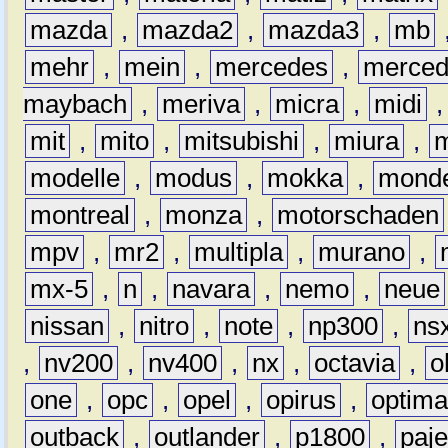
mazda
,
mazda2
,
mazda3
,
mb
mehr
,
mein
,
mercedes
,
merce
maybach
,
meriva
,
micra
,
midi
mit
,
mito
,
mitsubishi
,
miura
,
modelle
,
modus
,
mokka
,
mond
montreal
,
monza
,
motorschaden
mpv
,
mr2
,
multipla
,
murano
,
mx-5
,
n
,
navara
,
nemo
,
neue
nissan
,
nitro
,
note
,
np300
,
ns
,
nv200
,
nv400
,
nx
,
octavia
,
o
one
,
opc
,
opel
,
opirus
,
optim
outback
,
outlander
,
p1800
,
paje