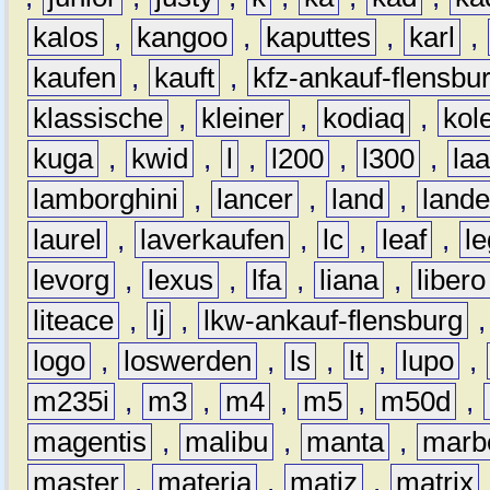
kalos
,
kangoo
,
kaputtes
,
karl
,
kaufen
,
kauft
,
kfz-ankauf-flensbu
klassische
,
kleiner
,
kodiaq
,
kol
kuga
,
kwid
,
l
,
l200
,
l300
,
la
lamborghini
,
lancer
,
land
,
lande
laurel
,
laverkaufen
,
lc
,
leaf
,
l
levorg
,
lexus
,
lfa
,
liana
,
libero
liteace
,
lj
,
lkw-ankauf-flensburg
logo
,
loswerden
,
ls
,
lt
,
lupo
,
m235i
,
m3
,
m4
,
m5
,
m50d
,
magentis
,
malibu
,
manta
,
marb
master
,
materia
,
matiz
,
matrix