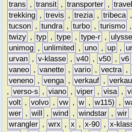
trans
,
transit
,
transporter
,
travel
trekking
,
trevis
,
trezia
,
tribeca
tucson
,
tundra
,
turbo
,
turismo
twizy
,
typ
,
type
,
type-r
,
ulyss
unimog
,
unlimited
,
uno
,
up
,
u
urvan
,
v-klasse
,
v40
,
v50
,
v6
vaneo
,
vanette
,
vario
,
vectra
,
veneno
,
venga
,
verkauf
,
verkau
,
verso-s
,
viano
,
viper
,
visa
,
v
volt
,
volvo
,
vw
,
w
,
w115)
,
w
wer
,
will
,
wind
,
windstar
,
wir
wrangler
,
wrx
,
x
,
x-90
,
x-klas