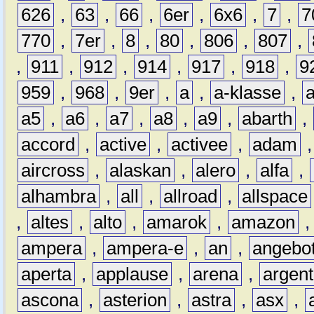
626
,
63
,
66
,
6er
,
6x6
,
7
,
7
770
,
7er
,
8
,
80
,
806
,
807
,
,
911
,
912
,
914
,
917
,
918
,
9
959
,
968
,
9er
,
a
,
a-klasse
,
a5
,
a6
,
a7
,
a8
,
a9
,
abarth
,
accord
,
active
,
activee
,
adam
aircross
,
alaskan
,
alero
,
alfa
,
alhambra
,
all
,
allroad
,
allspace
,
altes
,
alto
,
amarok
,
amazon
ampera
,
ampera-e
,
an
,
angebo
aperta
,
applause
,
arena
,
argen
ascona
,
asterion
,
astra
,
asx
,