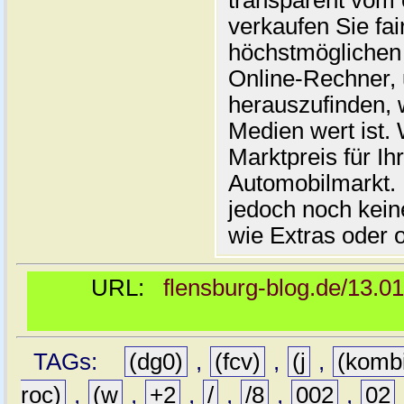
transparent vom 
verkaufen Sie fai
höchstmöglichen 
Online-Rechner,
herauszufinden, w
Medien wert ist. 
Marktpreis für I
Automobilmarkt. 
jedoch noch kein
wie Extras oder 
URL:
flensburg-blog.de/13.0
TAGs:
(dg0)
,
(fcv)
,
(j
,
(komb
roc)
,
(w
,
+2
,
/
,
/8
,
002
,
02