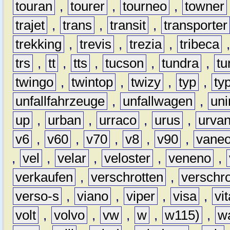
touran
,
tourer
,
tourneo
,
towner
trajet
,
trans
,
transit
,
transporter
trekking
,
trevis
,
trezia
,
tribeca
trs
,
tt
,
tts
,
tucson
,
tundra
,
tu
twingo
,
twintop
,
twizy
,
typ
,
ty
unfallfahrzeuge
,
unfallwagen
,
un
up
,
urban
,
urraco
,
urus
,
urva
v6
,
v60
,
v70
,
v8
,
v90
,
vane
,
vel
,
velar
,
veloster
,
veneno
,
verkaufen
,
verschrotten
,
verschro
verso-s
,
viano
,
viper
,
visa
,
vi
volt
,
volvo
,
vw
,
w
,
w115)
,
w