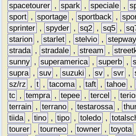
spacetourer
,
spark
,
speciale
,
s
sport
,
sportage
,
sportback
,
spo
sprinter
,
spyder
,
sq2
,
sq5
,
sq
starion
,
starlet
,
stelvio
,
stepwa
strada
,
stradale
,
stream
,
street
sunny
,
superamerica
,
superb
,
supra
,
suv
,
suzuki
,
sv
,
svr
,
sz/rz
,
t
,
tacoma
,
taft
,
tahoe
,
tc
,
tempra
,
tepee
,
tercel
,
teri
terrain
,
terrano
,
testarossa
,
thu
tiida
,
tino
,
tipo
,
toledo
,
totals
tourer
,
tourneo
,
towner
,
toyota