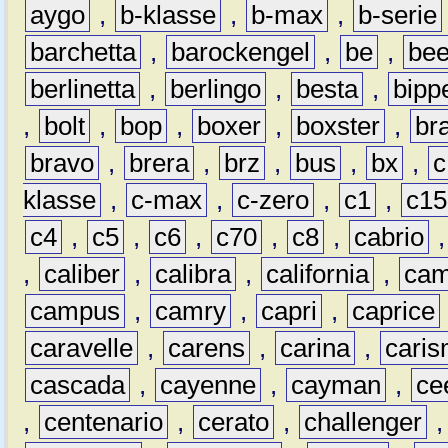
aygo
,
b-klasse
,
b-max
,
b-serie
barchetta
,
barockengel
,
be
,
be
berlinetta
,
berlingo
,
besta
,
bipp
,
bolt
,
bop
,
boxer
,
boxster
,
br
bravo
,
brera
,
brz
,
bus
,
bx
,
c
klasse
,
c-max
,
c-zero
,
c1
,
c15
c4
,
c5
,
c6
,
c70
,
c8
,
cabrio
,
caliber
,
calibra
,
california
,
cam
campus
,
camry
,
capri
,
caprice
caravelle
,
carens
,
carina
,
cari
cascada
,
cayenne
,
cayman
,
ce
,
centenario
,
cerato
,
challenger