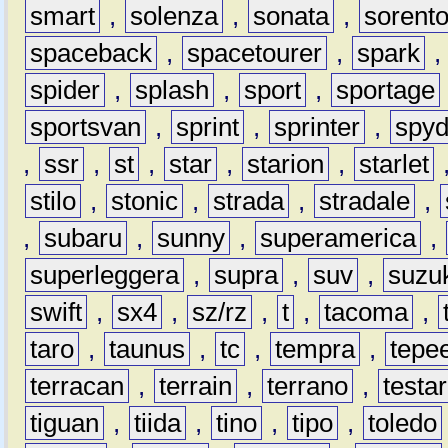
smart
,
solenza
,
sonata
,
sorent
spaceback
,
spacetourer
,
spark
spider
,
splash
,
sport
,
sportage
sportsvan
,
sprint
,
sprinter
,
spyd
,
ssr
,
st
,
star
,
starion
,
starlet
stilo
,
stonic
,
strada
,
stradale
,
,
subaru
,
sunny
,
superamerica
,
superleggera
,
supra
,
suv
,
suzu
swift
,
sx4
,
sz/rz
,
t
,
tacoma
,
taro
,
taunus
,
tc
,
tempra
,
tepe
terracan
,
terrain
,
terrano
,
testa
tiguan
,
tiida
,
tino
,
tipo
,
toledo