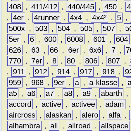
408
,
411/412
,
440/445
,
450
,
,
4er
,
4runner
,
4x4
,
4x4²
,
5
,
500x
,
503
,
504
,
505
,
507
,
5
5er
,
6
,
600
,
6008
,
601
,
604
626
,
63
,
66
,
6er
,
6x6
,
7
,
7
770
,
7er
,
8
,
80
,
806
,
807
,
,
911
,
912
,
914
,
917
,
918
,
9
959
,
968
,
9er
,
a
,
a-klasse
,
a5
,
a6
,
a7
,
a8
,
a9
,
abarth
,
accord
,
active
,
activee
,
adam
aircross
,
alaskan
,
alero
,
alfa
,
alhambra
,
all
,
allroad
,
allspace