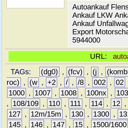
Autoankauf Flen
Ankauf LKW Ank
Ankauf Unfallwa
Export Motorsch
5944000
URL:
auto
TAGs:
(dg0)
,
(fcv)
,
(j
,
(komb
roc)
,
(w
,
+2
,
/
,
/8
,
002
,
02
1000
,
1007
,
1008
,
100nx
,
10
,
108/109
,
110
,
111
,
114
,
12
127
,
12m/15m
,
130
,
1300
,
13
145
,
146
,
147
,
15
,
1500/1600