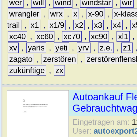
wer
,
will
,
wind
,
windstar
,
wir
wrangler
,
wrx
,
x
,
x-90
,
x-klas
trail
,
x1
,
x1/9
,
x2
,
x3
,
x4
,
x
xc40
,
xc60
,
xc70
,
xc90
,
xl1
,
xv
,
yaris
,
yeti
,
yrv
,
z.e.
,
z1
zagato
,
zerstören
,
zerstörenflen
zukünftige
,
zx
Autoankauf Fl
Gebrauchtwage
Eingetragen am:
1
User:
autoexport