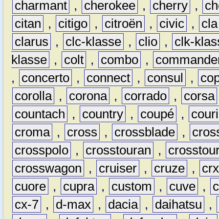
charmant
,
cherokee
,
cherry
,
ch
citan
,
citigo
,
citroën
,
civic
,
cla
clarus
,
clc-klasse
,
clio
,
clk-kla
klasse
,
colt
,
combo
,
commande
,
concerto
,
connect
,
consul
,
co
corolla
,
corona
,
corrado
,
corsa
countach
,
country
,
coupé
,
couri
croma
,
cross
,
crossblade
,
cros
crosspolo
,
crosstouran
,
crosstou
crosswagon
,
cruiser
,
cruze
,
cr
cuore
,
cupra
,
custom
,
cuve
,
cx-7
,
d-max
,
dacia
,
daihatsu
,