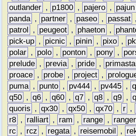
outlander
,
p1800
,
pajero
,
pajun
panda
,
partner
,
paseo
,
passat
patrol
,
peugeot
,
phaeton
,
phan
pick-up
,
picnic
,
pinin
,
pixo
,
p
polar
,
polo
,
ponton
,
pony
,
por
prelude
,
previa
,
pride
,
primasta
proace
,
probe
,
project
,
prologu
puma
,
punto
,
pv444
,
pv445
,
q50
,
q6
,
q60
,
q7
,
q8
,
q9
,
quoris
,
qx30
,
qx50
,
qx70
,
r
,
r8
,
ralliart
,
ram
,
range
,
range
rc
,
rcz
,
regata
,
reisemobil
,
re