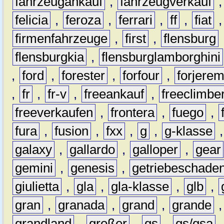
fahrzeugankauf
,
fahrzeugverkauf
felicia
,
feroza
,
ferrari
,
ff
,
fiat
firmenfahrzeuge
,
first
,
flensburg
flensburgkia
,
flensburglamborghini
,
ford
,
forester
,
forfour
,
forjere
,
fr
,
fr-v
,
freeankauf
,
freeclimbe
freeverkaufen
,
frontera
,
fuego
,
fura
,
fusion
,
fxx
,
g
,
g-klasse
galaxy
,
gallardo
,
galloper
,
gear
gemini
,
genesis
,
getriebeschade
giulietta
,
gla
,
gla-klasse
,
glb
,
gran
,
granada
,
grand
,
grande
grandland
,
großer
,
gs
,
gs/gsa