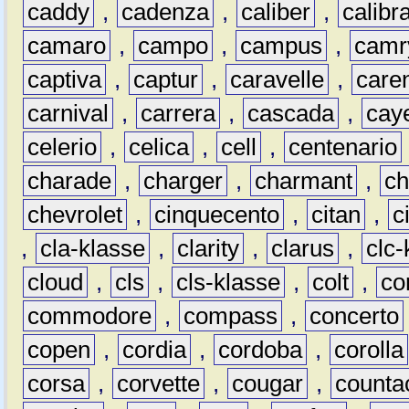
caddy
,
cadenza
,
caliber
,
calibr
camaro
,
campo
,
campus
,
camr
captiva
,
captur
,
caravelle
,
care
carnival
,
carrera
,
cascada
,
cay
celerio
,
celica
,
cell
,
centenario
charade
,
charger
,
charmant
,
ch
chevrolet
,
cinquecento
,
citan
,
c
,
cla-klasse
,
clarity
,
clarus
,
clc-
cloud
,
cls
,
cls-klasse
,
colt
,
c
commodore
,
compass
,
concerto
copen
,
cordia
,
cordoba
,
corolla
corsa
,
corvette
,
cougar
,
counta