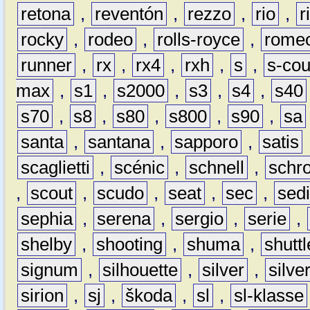
retona
,
reventón
,
rezzo
,
rio
,
r
rocky
,
rodeo
,
rolls-royce
,
rome
runner
,
rx
,
rx4
,
rxh
,
s
,
s-co
max
,
s1
,
s2000
,
s3
,
s4
,
s40
s70
,
s8
,
s80
,
s800
,
s90
,
sa
santa
,
santana
,
sapporo
,
satis
scaglietti
,
scénic
,
schnell
,
schro
,
scout
,
scudo
,
seat
,
sec
,
sedi
sephia
,
serena
,
sergio
,
serie
,
shelby
,
shooting
,
shuma
,
shuttl
signum
,
silhouette
,
silver
,
silve
sirion
,
sj
,
škoda
,
sl
,
sl-klasse