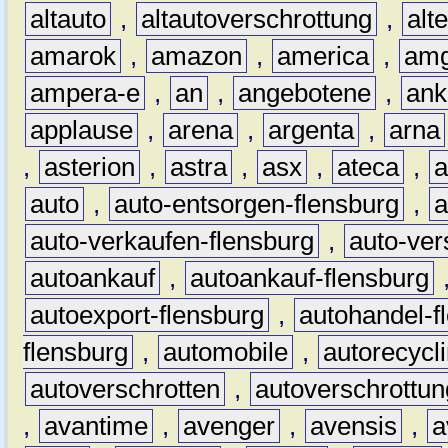
altauto
,
altautoverschrottung
,
alt
amarok
,
amazon
,
america
,
am
ampera-e
,
an
,
angebotene
,
ank
applause
,
arena
,
argenta
,
arna
,
asterion
,
astra
,
asx
,
ateca
,
a
auto
,
auto-entsorgen-flensburg
,
a
auto-verkaufen-flensburg
,
auto-ver
autoankauf
,
autoankauf-flensburg
autoexport-flensburg
,
autohandel-f
flensburg
,
automobile
,
autorecycl
autoverschrotten
,
autoverschrottun
,
avantime
,
avenger
,
avensis
,
a