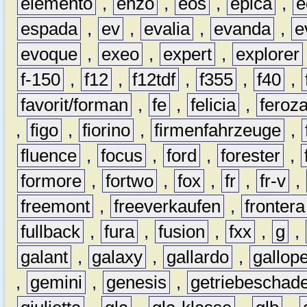
elemento
,
enzo
,
eos
,
epica
,
e
espada
,
ev
,
evalia
,
evanda
,
e
evoque
,
exeo
,
expert
,
explorer
f-150
,
f12
,
f12tdf
,
f355
,
f40
,
favorit/forman
,
fe
,
felicia
,
feroz
,
figo
,
fiorino
,
firmenfahrzeuge
,
fluence
,
focus
,
ford
,
forester
,
formore
,
fortwo
,
fox
,
fr
,
fr-v
,
freemont
,
freeverkaufen
,
frontera
fullback
,
fura
,
fusion
,
fxx
,
g
,
galant
,
galaxy
,
gallardo
,
gallop
,
gemini
,
genesis
,
getriebeschad