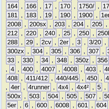
164
,
166
,
17
,
170
,
1750/
,
1
181
,
183
,
19
,
190
,
1900
,
1e
2008
,
200sx
,
203
,
204
,
205
212
,
220
,
240
,
25
,
250
,
250
288
,
29
,
2cv
,
2er
,
3
,
3/20
,
300zx
,
304
,
305
,
306
,
307
,
33
,
330
,
34
,
348
,
350z
,
356
,
4
,
400
,
4007
,
4008
,
403
,
4
408
,
411/412
,
440/445
,
450
,
,
4er
,
4runner
,
4x4
,
4x4²
,
5
,
500x
,
503
,
504
,
505
,
507
,
5
5er
,
6
,
600
,
6008
,
601
,
604