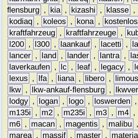
flensburg
,
kia
,
kizashi
,
klasse
,
kodiaq
,
koleos
,
kona
,
kostenlos
kraftfahrzeug
,
kraftfahrzeuge
,
kub
l200
,
l300
,
laankauf
,
lacetti
,
l
lancer
,
land
,
lander
,
lantra
,
la
laverkaufen
,
lc
,
leaf
,
legacy
,
lexus
,
lfa
,
liana
,
libero
,
limous
lkw
,
lkw-ankauf-flensburg
,
lkwver
lodgy
,
logan
,
logo
,
loswerden
m135i
,
m2
,
m235i
,
m3
,
m4
,
m6
,
macan
,
magentis
,
malibu
marea
,
massif
,
master
,
materi