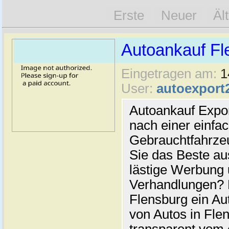
Erste
Neuer
Äl
Autoankauf Fl
Eingetragen am:
1
User:
autoexport
Autoankauf Expo
nach einer einfac
Gebrauchtfahrze
Sie das Beste au
lästige Werbung
Verhandlungen? 
Flensburg ein Au
von Autos in Flen