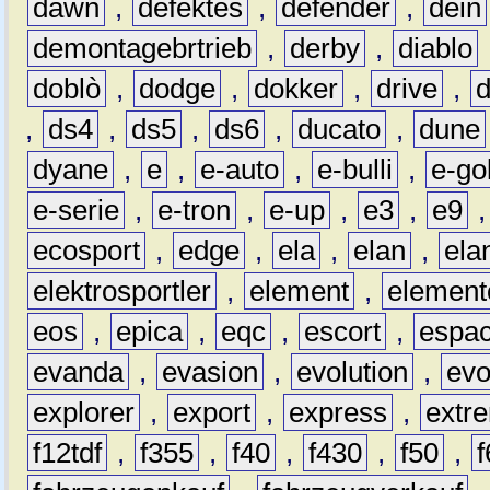
dawn
,
defektes
,
defender
,
dein
demontagebrtrieb
,
derby
,
diablo
doblò
,
dodge
,
dokker
,
drive
,
,
ds4
,
ds5
,
ds6
,
ducato
,
dune
dyane
,
e
,
e-auto
,
e-bulli
,
e-gol
e-serie
,
e-tron
,
e-up
,
e3
,
e9
ecosport
,
edge
,
ela
,
elan
,
ela
elektrosportler
,
element
,
element
eos
,
epica
,
eqc
,
escort
,
espa
evanda
,
evasion
,
evolution
,
ev
explorer
,
export
,
express
,
extr
f12tdf
,
f355
,
f40
,
f430
,
f50
,
f