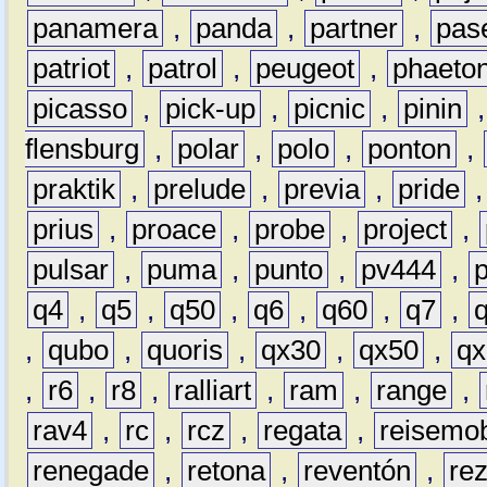
panamera
,
panda
,
partner
,
pas
patriot
,
patrol
,
peugeot
,
phaeto
picasso
,
pick-up
,
picnic
,
pinin
flensburg
,
polar
,
polo
,
ponton
,
praktik
,
prelude
,
previa
,
pride
prius
,
proace
,
probe
,
project
,
pulsar
,
puma
,
punto
,
pv444
,
q4
,
q5
,
q50
,
q6
,
q60
,
q7
,
,
qubo
,
quoris
,
qx30
,
qx50
,
qx
,
r6
,
r8
,
ralliart
,
ram
,
range
,
rav4
,
rc
,
rcz
,
regata
,
reisemob
renegade
,
retona
,
reventón
,
re