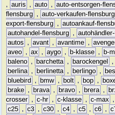
,
auris
,
auto
,
auto-entsorgen-flen
flensburg
,
auto-verkaufen-flensburg
export-flensburg
,
autoankauf-flensb
autohandel-flensburg
,
autohändler-
autos
,
avant
,
avantime
,
avenge
aveo
,
ax
,
aygo
,
b-klasse
,
b-m
baleno
,
barchetta
,
barockengel
berlina
,
berlinetta
,
berlingo
,
bes
bluebird
,
bmw
,
bolt
,
bop
,
box
brake
,
brava
,
bravo
,
brera
,
br
crosser
,
c-hr
,
c-klasse
,
c-max
c25
,
c3
,
c30
,
c4
,
c5
,
c6
,
c