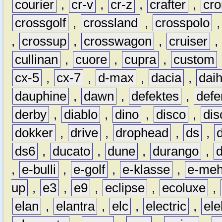
courier
,
cr-v
,
cr-z
,
crafter
,
cr
crossgolf
,
crossland
,
crosspolo
,
crossup
,
crosswagon
,
cruiser
,
cullinan
,
cuore
,
cupra
,
custom
cx-5
,
cx-7
,
d-max
,
dacia
,
dai
dauphine
,
dawn
,
defektes
,
defe
derby
,
diablo
,
dino
,
disco
,
dis
dokker
,
drive
,
drophead
,
ds
,
ds6
,
ducato
,
dune
,
durango
,
,
e-bulli
,
e-golf
,
e-klasse
,
e-meh
up
,
e3
,
e9
,
eclipse
,
ecoluxe
,
elan
,
elantra
,
elc
,
electric
,
ele