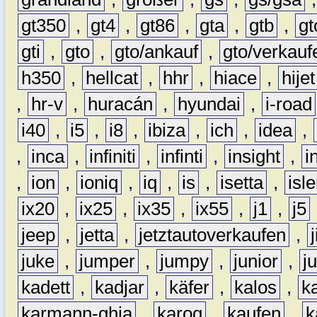
gt350
,
gt4
,
gt86
,
gta
,
gtb
,
gt
gti
,
gto
,
gto/ankauf
,
gto/verkauf
h350
,
hellcat
,
hhr
,
hiace
,
hijet
,
hr-v
,
huracán
,
hyundai
,
i-road
i40
,
i5
,
i8
,
ibiza
,
ich
,
idea
,
,
inca
,
infiniti
,
infinti
,
insight
,
i
,
ion
,
ioniq
,
iq
,
is
,
isetta
,
isl
ix20
,
ix25
,
ix35
,
ix55
,
j1
,
j5
jeep
,
jetta
,
jetztautoverkaufen
,
juke
,
jumper
,
jumpy
,
junior
,
j
kadett
,
kadjar
,
käfer
,
kalos
,
k
karmann-ghia
,
karoq
,
kaufen
,
k