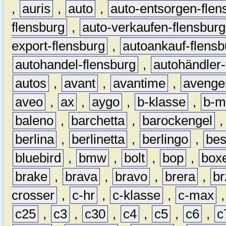
,
auris
,
auto
,
auto-entsorgen-flen
flensburg
,
auto-verkaufen-flensburg
export-flensburg
,
autoankauf-flensb
autohandel-flensburg
,
autohändler-
autos
,
avant
,
avantime
,
avenge
aveo
,
ax
,
aygo
,
b-klasse
,
b-m
baleno
,
barchetta
,
barockengel
berlina
,
berlinetta
,
berlingo
,
bes
bluebird
,
bmw
,
bolt
,
bop
,
box
brake
,
brava
,
bravo
,
brera
,
br
crosser
,
c-hr
,
c-klasse
,
c-max
c25
,
c3
,
c30
,
c4
,
c5
,
c6
,
c