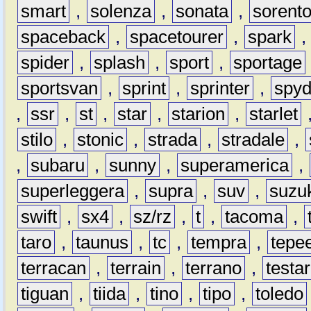
smart
,
solenza
,
sonata
,
sorent
spaceback
,
spacetourer
,
spark
spider
,
splash
,
sport
,
sportage
sportsvan
,
sprint
,
sprinter
,
spyd
,
ssr
,
st
,
star
,
starion
,
starlet
stilo
,
stonic
,
strada
,
stradale
,
,
subaru
,
sunny
,
superamerica
,
superleggera
,
supra
,
suv
,
suzu
swift
,
sx4
,
sz/rz
,
t
,
tacoma
,
taro
,
taunus
,
tc
,
tempra
,
tepe
terracan
,
terrain
,
terrano
,
testa
tiguan
,
tiida
,
tino
,
tipo
,
toledo