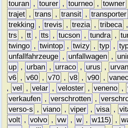
touran
,
tourer
,
tourneo
,
towner
trajet
,
trans
,
transit
,
transporter
trekking
,
trevis
,
trezia
,
tribeca
trs
,
tt
,
tts
,
tucson
,
tundra
,
tu
twingo
,
twintop
,
twizy
,
typ
,
ty
unfallfahrzeuge
,
unfallwagen
,
un
up
,
urban
,
urraco
,
urus
,
urva
v6
,
v60
,
v70
,
v8
,
v90
,
vane
,
vel
,
velar
,
veloster
,
veneno
,
verkaufen
,
verschrotten
,
verschro
verso-s
,
viano
,
viper
,
visa
,
vi
volt
,
volvo
,
vw
,
w
,
w115)
,
w