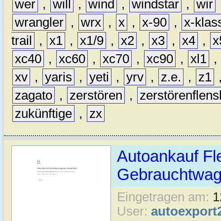
wer
,
will
,
wind
,
windstar
,
wir
wrangler
,
wrx
,
x
,
x-90
,
x-klas
trail
,
x1
,
x1/9
,
x2
,
x3
,
x4
,
x
xc40
,
xc60
,
xc70
,
xc90
,
xl1
,
xv
,
yaris
,
yeti
,
yrv
,
z.e.
,
z1
zagato
,
zerstören
,
zerstörenflen
zukünftige
,
zx
Autoankauf Fl
Gebrauchtwage
Eingetragen am:
1
User:
autoexport