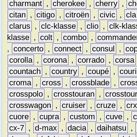
charmant
,
cherokee
,
cherry
,
ch
citan
,
citigo
,
citroën
,
civic
,
cla
clarus
,
clc-klasse
,
clio
,
clk-kla
klasse
,
colt
,
combo
,
commande
,
concerto
,
connect
,
consul
,
co
corolla
,
corona
,
corrado
,
corsa
countach
,
country
,
coupé
,
couri
croma
,
cross
,
crossblade
,
cros
crosspolo
,
crosstouran
,
crosstou
crosswagon
,
cruiser
,
cruze
,
cr
cuore
,
cupra
,
custom
,
cuve
,
cx-7
,
d-max
,
dacia
,
daihatsu
,