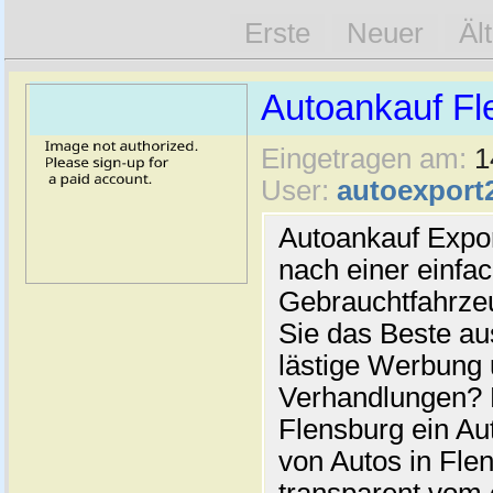
Erste
Neuer
Äl
Autoankauf Fl
Eingetragen am:
1
User:
autoexport
Autoankauf Expo
nach einer einfac
Gebrauchtfahrze
Sie das Beste au
lästige Werbung
Verhandlungen? 
Flensburg ein Au
von Autos in Flen