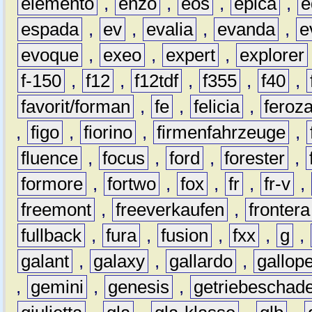
elemento
,
enzo
,
eos
,
epica
,
e
espada
,
ev
,
evalia
,
evanda
,
e
evoque
,
exeo
,
expert
,
explorer
f-150
,
f12
,
f12tdf
,
f355
,
f40
,
favorit/forman
,
fe
,
felicia
,
feroz
,
figo
,
fiorino
,
firmenfahrzeuge
,
fluence
,
focus
,
ford
,
forester
,
formore
,
fortwo
,
fox
,
fr
,
fr-v
,
freemont
,
freeverkaufen
,
frontera
fullback
,
fura
,
fusion
,
fxx
,
g
,
galant
,
galaxy
,
gallardo
,
gallop
,
gemini
,
genesis
,
getriebeschad