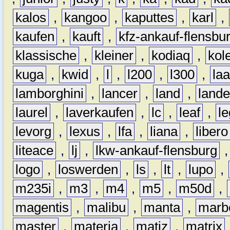
kalos
,
kangoo
,
kaputtes
,
karl
,
kaufen
,
kauft
,
kfz-ankauf-flensbu
klassische
,
kleiner
,
kodiaq
,
kol
kuga
,
kwid
,
l
,
l200
,
l300
,
la
lamborghini
,
lancer
,
land
,
lande
laurel
,
laverkaufen
,
lc
,
leaf
,
l
levorg
,
lexus
,
lfa
,
liana
,
libero
liteace
,
lj
,
lkw-ankauf-flensburg
logo
,
loswerden
,
ls
,
lt
,
lupo
,
m235i
,
m3
,
m4
,
m5
,
m50d
,
magentis
,
malibu
,
manta
,
marb
master
,
materia
,
matiz
,
matrix