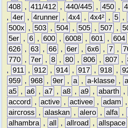
408
,
411/412
,
440/445
,
450
,
,
4er
,
4runner
,
4x4
,
4x4²
,
5
,
500x
,
503
,
504
,
505
,
507
,
5
5er
,
6
,
600
,
6008
,
601
,
604
626
,
63
,
66
,
6er
,
6x6
,
7
,
7
770
,
7er
,
8
,
80
,
806
,
807
,
,
911
,
912
,
914
,
917
,
918
,
9
959
,
968
,
9er
,
a
,
a-klasse
,
a5
,
a6
,
a7
,
a8
,
a9
,
abarth
,
accord
,
active
,
activee
,
adam
aircross
,
alaskan
,
alero
,
alfa
,
alhambra
,
all
,
allroad
,
allspace