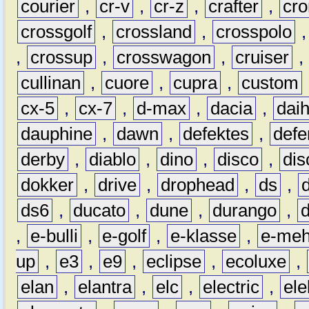
courier
,
cr-v
,
cr-z
,
crafter
,
cr
crossgolf
,
crossland
,
crosspolo
,
crossup
,
crosswagon
,
cruiser
,
cullinan
,
cuore
,
cupra
,
custom
cx-5
,
cx-7
,
d-max
,
dacia
,
dai
dauphine
,
dawn
,
defektes
,
defe
derby
,
diablo
,
dino
,
disco
,
dis
dokker
,
drive
,
drophead
,
ds
,
ds6
,
ducato
,
dune
,
durango
,
,
e-bulli
,
e-golf
,
e-klasse
,
e-meh
up
,
e3
,
e9
,
eclipse
,
ecoluxe
,
elan
,
elantra
,
elc
,
electric
,
ele