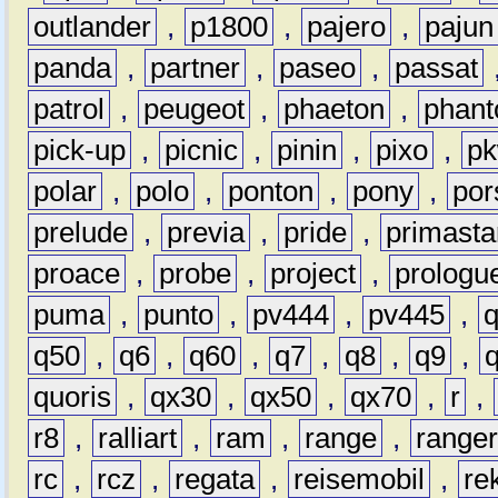
outlander
,
p1800
,
pajero
,
pajun
panda
,
partner
,
paseo
,
passat
patrol
,
peugeot
,
phaeton
,
phan
pick-up
,
picnic
,
pinin
,
pixo
,
p
polar
,
polo
,
ponton
,
pony
,
por
prelude
,
previa
,
pride
,
primasta
proace
,
probe
,
project
,
prologu
puma
,
punto
,
pv444
,
pv445
,
q50
,
q6
,
q60
,
q7
,
q8
,
q9
,
quoris
,
qx30
,
qx50
,
qx70
,
r
,
r8
,
ralliart
,
ram
,
range
,
range
rc
,
rcz
,
regata
,
reisemobil
,
re