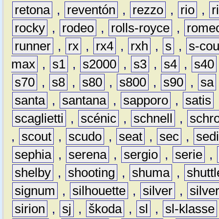
retona
,
reventón
,
rezzo
,
rio
,
r
rocky
,
rodeo
,
rolls-royce
,
rome
runner
,
rx
,
rx4
,
rxh
,
s
,
s-co
max
,
s1
,
s2000
,
s3
,
s4
,
s40
s70
,
s8
,
s80
,
s800
,
s90
,
sa
santa
,
santana
,
sapporo
,
satis
scaglietti
,
scénic
,
schnell
,
schro
,
scout
,
scudo
,
seat
,
sec
,
sedi
sephia
,
serena
,
sergio
,
serie
,
shelby
,
shooting
,
shuma
,
shuttl
signum
,
silhouette
,
silver
,
silve
sirion
,
sj
,
škoda
,
sl
,
sl-klasse