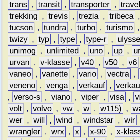
trans
,
transit
,
transporter
,
travel
trekking
,
trevis
,
trezia
,
tribeca
tucson
,
tundra
,
turbo
,
turismo
twizy
,
typ
,
type
,
type-r
,
ulyss
unimog
,
unlimited
,
uno
,
up
,
u
urvan
,
v-klasse
,
v40
,
v50
,
v6
vaneo
,
vanette
,
vario
,
vectra
,
veneno
,
venga
,
verkauf
,
verkau
,
verso-s
,
viano
,
viper
,
visa
,
v
volt
,
volvo
,
vw
,
w
,
w115)
,
w
wer
,
will
,
wind
,
windstar
,
wir
wrangler
,
wrx
,
x
,
x-90
,
x-klas