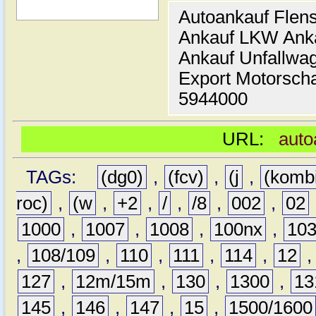
Autoankauf Flen
Ankauf LKW Ank
Ankauf Unfallwa
Export Motorsch
5944000
URL:
auto
TAGs:
(dg0)
,
(fcv)
,
(j
,
(komb
roc)
,
(w
,
+2
,
/
,
/8
,
002
,
02
1000
,
1007
,
1008
,
100nx
,
10
,
108/109
,
110
,
111
,
114
,
12
127
,
12m/15m
,
130
,
1300
,
13
145
,
146
,
147
,
15
,
1500/1600