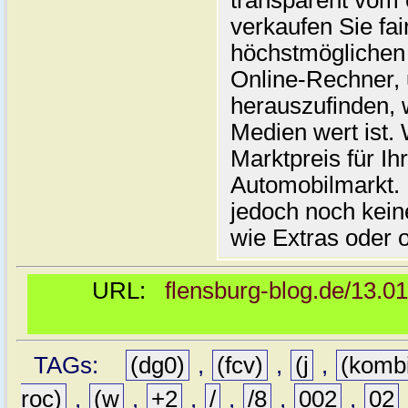
transparent vom 
verkaufen Sie fai
höchstmöglichen 
Online-Rechner,
herauszufinden, w
Medien wert ist. 
Marktpreis für I
Automobilmarkt. 
jedoch noch kein
wie Extras oder 
URL:
flensburg-blog.de/13.0
TAGs:
(dg0)
,
(fcv)
,
(j
,
(komb
roc)
,
(w
,
+2
,
/
,
/8
,
002
,
02