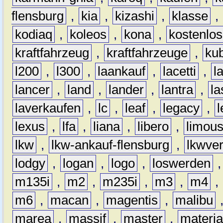
flensburg
,
kia
,
kizashi
,
klasse
,
kodiaq
,
koleos
,
kona
,
kostenlos
kraftfahrzeug
,
kraftfahrzeuge
,
kub
l200
,
l300
,
laankauf
,
lacetti
,
l
lancer
,
land
,
lander
,
lantra
,
la
laverkaufen
,
lc
,
leaf
,
legacy
,
lexus
,
lfa
,
liana
,
libero
,
limous
lkw
,
lkw-ankauf-flensburg
,
lkwver
lodgy
,
logan
,
logo
,
loswerden
m135i
,
m2
,
m235i
,
m3
,
m4
,
m6
,
macan
,
magentis
,
malibu
marea
,
massif
,
master
,
materi