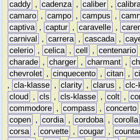
caddy
,
cadenza
,
caliber
,
calibr
camaro
,
campo
,
campus
,
camr
captiva
,
captur
,
caravelle
,
care
carnival
,
carrera
,
cascada
,
cay
celerio
,
celica
,
cell
,
centenario
charade
,
charger
,
charmant
,
ch
chevrolet
,
cinquecento
,
citan
,
c
,
cla-klasse
,
clarity
,
clarus
,
clc-
cloud
,
cls
,
cls-klasse
,
colt
,
c
commodore
,
compass
,
concerto
copen
,
cordia
,
cordoba
,
corolla
corsa
,
corvette
,
cougar
,
counta