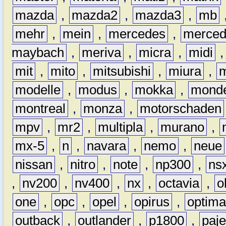
mazda
,
mazda2
,
mazda3
,
mb
mehr
,
mein
,
mercedes
,
merce
maybach
,
meriva
,
micra
,
midi
mit
,
mito
,
mitsubishi
,
miura
,
modelle
,
modus
,
mokka
,
mond
montreal
,
monza
,
motorschaden
mpv
,
mr2
,
multipla
,
murano
,
mx-5
,
n
,
navara
,
nemo
,
neue
nissan
,
nitro
,
note
,
np300
,
ns
,
nv200
,
nv400
,
nx
,
octavia
,
o
one
,
opc
,
opel
,
opirus
,
optim
outback
,
outlander
,
p1800
,
paje