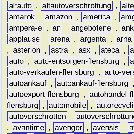
altauto
,
altautoverschrottung
,
alt
amarok
,
amazon
,
america
,
am
ampera-e
,
an
,
angebotene
,
ank
applause
,
arena
,
argenta
,
arna
,
asterion
,
astra
,
asx
,
ateca
,
a
auto
,
auto-entsorgen-flensburg
,
a
auto-verkaufen-flensburg
,
auto-ver
autoankauf
,
autoankauf-flensburg
autoexport-flensburg
,
autohandel-f
flensburg
,
automobile
,
autorecycl
autoverschrotten
,
autoverschrottun
,
avantime
,
avenger
,
avensis
,
a