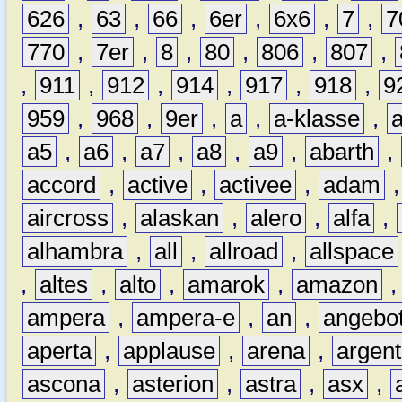
626
,
63
,
66
,
6er
,
6x6
,
7
,
7
770
,
7er
,
8
,
80
,
806
,
807
,
,
911
,
912
,
914
,
917
,
918
,
9
959
,
968
,
9er
,
a
,
a-klasse
,
a5
,
a6
,
a7
,
a8
,
a9
,
abarth
,
accord
,
active
,
activee
,
adam
aircross
,
alaskan
,
alero
,
alfa
,
alhambra
,
all
,
allroad
,
allspace
,
altes
,
alto
,
amarok
,
amazon
ampera
,
ampera-e
,
an
,
angebo
aperta
,
applause
,
arena
,
argen
ascona
,
asterion
,
astra
,
asx
,