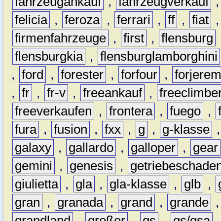
fahrzeugankauf
,
fahrzeugverkauf
felicia
,
feroza
,
ferrari
,
ff
,
fiat
firmenfahrzeuge
,
first
,
flensburg
flensburgkia
,
flensburglamborghini
,
ford
,
forester
,
forfour
,
forjere
,
fr
,
fr-v
,
freeankauf
,
freeclimbe
freeverkaufen
,
frontera
,
fuego
,
fura
,
fusion
,
fxx
,
g
,
g-klasse
galaxy
,
gallardo
,
galloper
,
gear
gemini
,
genesis
,
getriebeschade
giulietta
,
gla
,
gla-klasse
,
glb
,
gran
,
granada
,
grand
,
grande
grandland
,
großer
,
gs
,
gs/gsa