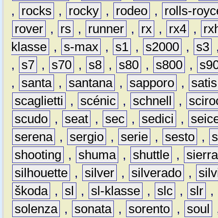
,
rocks
,
rocky
,
rodeo
,
rolls-royc
rover
,
rs
,
runner
,
rx
,
rx4
,
rx
klasse
,
s-max
,
s1
,
s2000
,
s3
,
s7
,
s70
,
s8
,
s80
,
s800
,
s9
,
santa
,
santana
,
sapporo
,
satis
scaglietti
,
scénic
,
schnell
,
sciro
scudo
,
seat
,
sec
,
sedici
,
seic
serena
,
sergio
,
serie
,
sesto
,
shooting
,
shuma
,
shuttle
,
sierr
silhouette
,
silver
,
silverado
,
silv
škoda
,
sl
,
sl-klasse
,
slc
,
slr
,
solenza
,
sonata
,
sorento
,
soul