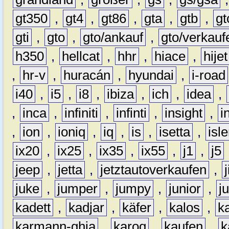
gt350
,
gt4
,
gt86
,
gta
,
gtb
,
gt
gti
,
gto
,
gto/ankauf
,
gto/verkauf
h350
,
hellcat
,
hhr
,
hiace
,
hijet
,
hr-v
,
huracán
,
hyundai
,
i-road
i40
,
i5
,
i8
,
ibiza
,
ich
,
idea
,
,
inca
,
infiniti
,
infinti
,
insight
,
i
,
ion
,
ioniq
,
iq
,
is
,
isetta
,
isl
ix20
,
ix25
,
ix35
,
ix55
,
j1
,
j5
jeep
,
jetta
,
jetztautoverkaufen
,
juke
,
jumper
,
jumpy
,
junior
,
j
kadett
,
kadjar
,
käfer
,
kalos
,
k
karmann-ghia
,
karoq
,
kaufen
,
k