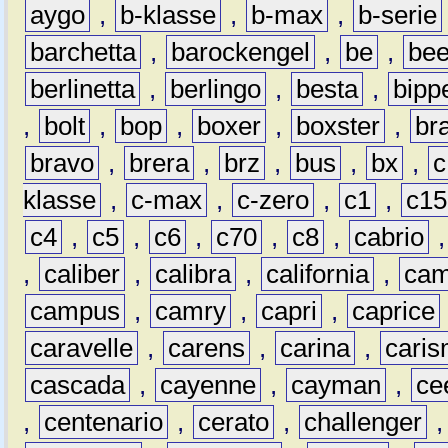
aygo
,
b-klasse
,
b-max
,
b-serie
barchetta
,
barockengel
,
be
,
be
berlinetta
,
berlingo
,
besta
,
bipp
,
bolt
,
bop
,
boxer
,
boxster
,
br
bravo
,
brera
,
brz
,
bus
,
bx
,
c
klasse
,
c-max
,
c-zero
,
c1
,
c15
c4
,
c5
,
c6
,
c70
,
c8
,
cabrio
,
caliber
,
calibra
,
california
,
cam
campus
,
camry
,
capri
,
caprice
caravelle
,
carens
,
carina
,
cari
cascada
,
cayenne
,
cayman
,
ce
,
centenario
,
cerato
,
challenger