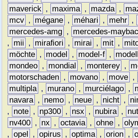
maverick
,
maxima
,
mazda
,
ma
mcv
,
mégane
,
méhari
,
mehr
,
mercedes-amg
,
mercedes-mayba
,
mii
,
mirafiori
,
mirai
,
mit
,
mit
möchte
,
model
,
model-f
,
model
mondeo
,
mondial
,
monterey
,
m
motorschaden
,
movano
,
move
,
multipla
,
murano
,
murciélago
,
navara
,
nemo
,
neue
,
nicht
,
ni
,
note
,
np300
,
nsx
,
nubira
,
nu
nv400
,
nx
,
octavia
,
ohne
,
oly
,
opel
,
opirus
,
optima
,
orion
,