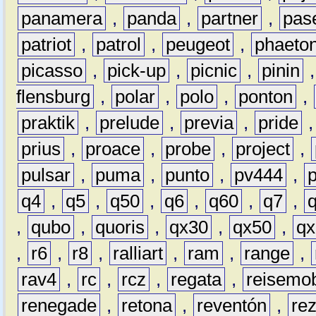
panamera
,
panda
,
partner
,
pas
patriot
,
patrol
,
peugeot
,
phaeto
picasso
,
pick-up
,
picnic
,
pinin
flensburg
,
polar
,
polo
,
ponton
,
praktik
,
prelude
,
previa
,
pride
prius
,
proace
,
probe
,
project
,
pulsar
,
puma
,
punto
,
pv444
,
q4
,
q5
,
q50
,
q6
,
q60
,
q7
,
,
qubo
,
quoris
,
qx30
,
qx50
,
qx
,
r6
,
r8
,
ralliart
,
ram
,
range
,
rav4
,
rc
,
rcz
,
regata
,
reisemob
renegade
,
retona
,
reventón
,
re