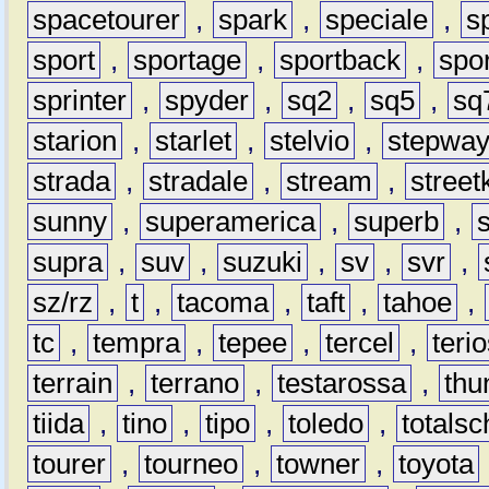
spacetourer
,
spark
,
speciale
,
s
sport
,
sportage
,
sportback
,
spo
sprinter
,
spyder
,
sq2
,
sq5
,
sq
starion
,
starlet
,
stelvio
,
stepwa
strada
,
stradale
,
stream
,
street
sunny
,
superamerica
,
superb
,
supra
,
suv
,
suzuki
,
sv
,
svr
,
sz/rz
,
t
,
tacoma
,
taft
,
tahoe
,
tc
,
tempra
,
tepee
,
tercel
,
teri
terrain
,
terrano
,
testarossa
,
thu
tiida
,
tino
,
tipo
,
toledo
,
totals
tourer
,
tourneo
,
towner
,
toyota