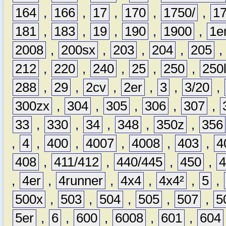
164
,
166
,
17
,
170
,
1750/
,
1
181
,
183
,
19
,
190
,
1900
,
1e
2008
,
200sx
,
203
,
204
,
205
212
,
220
,
240
,
25
,
250
,
250
288
,
29
,
2cv
,
2er
,
3
,
3/20
,
300zx
,
304
,
305
,
306
,
307
,
33
,
330
,
34
,
348
,
350z
,
356
,
4
,
400
,
4007
,
4008
,
403
,
4
408
,
411/412
,
440/445
,
450
,
,
4er
,
4runner
,
4x4
,
4x4²
,
5
,
500x
,
503
,
504
,
505
,
507
,
5
5er
,
6
,
600
,
6008
,
601
,
604