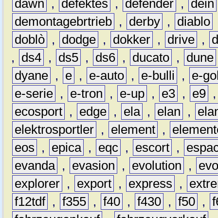
dawn
,
defektes
,
defender
,
dein
demontagebrtrieb
,
derby
,
diablo
doblò
,
dodge
,
dokker
,
drive
,
,
ds4
,
ds5
,
ds6
,
ducato
,
dune
dyane
,
e
,
e-auto
,
e-bulli
,
e-gol
e-serie
,
e-tron
,
e-up
,
e3
,
e9
ecosport
,
edge
,
ela
,
elan
,
ela
elektrosportler
,
element
,
element
eos
,
epica
,
eqc
,
escort
,
espa
evanda
,
evasion
,
evolution
,
ev
explorer
,
export
,
express
,
extr
f12tdf
,
f355
,
f40
,
f430
,
f50
,
f