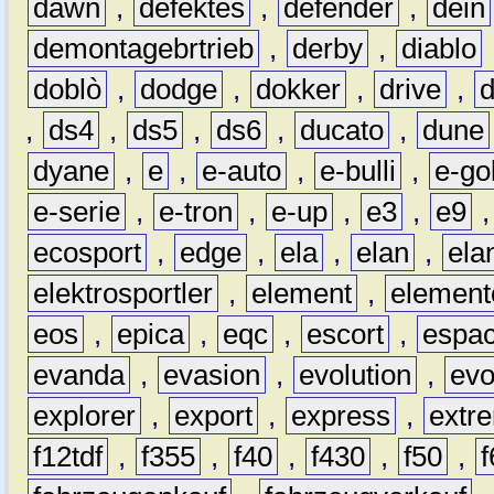
dawn
,
defektes
,
defender
,
dein
demontagebrtrieb
,
derby
,
diablo
doblò
,
dodge
,
dokker
,
drive
,
,
ds4
,
ds5
,
ds6
,
ducato
,
dune
dyane
,
e
,
e-auto
,
e-bulli
,
e-gol
e-serie
,
e-tron
,
e-up
,
e3
,
e9
ecosport
,
edge
,
ela
,
elan
,
ela
elektrosportler
,
element
,
element
eos
,
epica
,
eqc
,
escort
,
espa
evanda
,
evasion
,
evolution
,
ev
explorer
,
export
,
express
,
extr
f12tdf
,
f355
,
f40
,
f430
,
f50
,
f