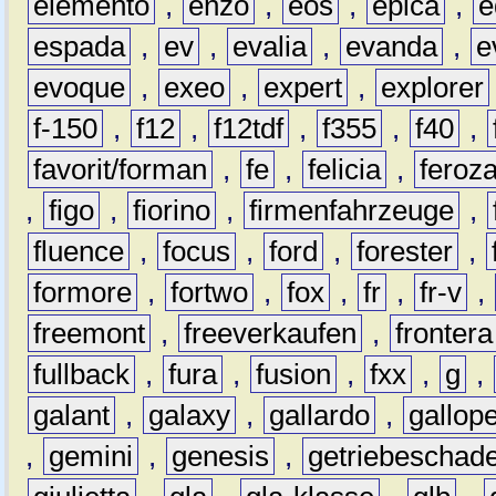
elemento
,
enzo
,
eos
,
epica
,
e
espada
,
ev
,
evalia
,
evanda
,
e
evoque
,
exeo
,
expert
,
explorer
f-150
,
f12
,
f12tdf
,
f355
,
f40
,
favorit/forman
,
fe
,
felicia
,
feroz
,
figo
,
fiorino
,
firmenfahrzeuge
,
fluence
,
focus
,
ford
,
forester
,
formore
,
fortwo
,
fox
,
fr
,
fr-v
,
freemont
,
freeverkaufen
,
frontera
fullback
,
fura
,
fusion
,
fxx
,
g
,
galant
,
galaxy
,
gallardo
,
gallop
,
gemini
,
genesis
,
getriebeschad