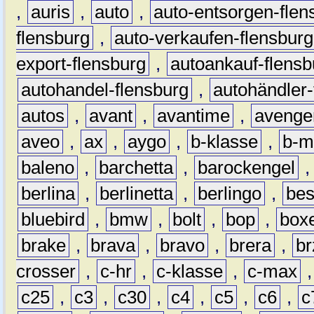
,
auris
,
auto
,
auto-entsorgen-flen
flensburg
,
auto-verkaufen-flensburg
export-flensburg
,
autoankauf-flensb
autohandel-flensburg
,
autohändler-
autos
,
avant
,
avantime
,
avenge
aveo
,
ax
,
aygo
,
b-klasse
,
b-m
baleno
,
barchetta
,
barockengel
berlina
,
berlinetta
,
berlingo
,
bes
bluebird
,
bmw
,
bolt
,
bop
,
box
brake
,
brava
,
bravo
,
brera
,
br
crosser
,
c-hr
,
c-klasse
,
c-max
c25
,
c3
,
c30
,
c4
,
c5
,
c6
,
c