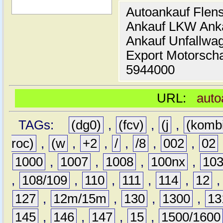
Autoankauf Flen
Ankauf LKW Ank
Ankauf Unfallwa
Export Motorsch
5944000
URL:
auto
TAGs:
(dg0)
,
(fcv)
,
(j
,
(komb
roc)
,
(w
,
+2
,
/
,
/8
,
002
,
02
1000
,
1007
,
1008
,
100nx
,
10
,
108/109
,
110
,
111
,
114
,
12
127
,
12m/15m
,
130
,
1300
,
13
145
,
146
,
147
,
15
,
1500/1600