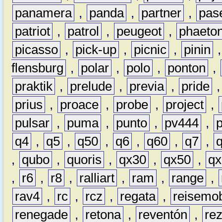
panamera
,
panda
,
partner
,
pas
patriot
,
patrol
,
peugeot
,
phaeto
picasso
,
pick-up
,
picnic
,
pinin
flensburg
,
polar
,
polo
,
ponton
,
praktik
,
prelude
,
previa
,
pride
prius
,
proace
,
probe
,
project
,
pulsar
,
puma
,
punto
,
pv444
,
q4
,
q5
,
q50
,
q6
,
q60
,
q7
,
,
qubo
,
quoris
,
qx30
,
qx50
,
qx
,
r6
,
r8
,
ralliart
,
ram
,
range
,
rav4
,
rc
,
rcz
,
regata
,
reisemob
renegade
,
retona
,
reventón
,
re