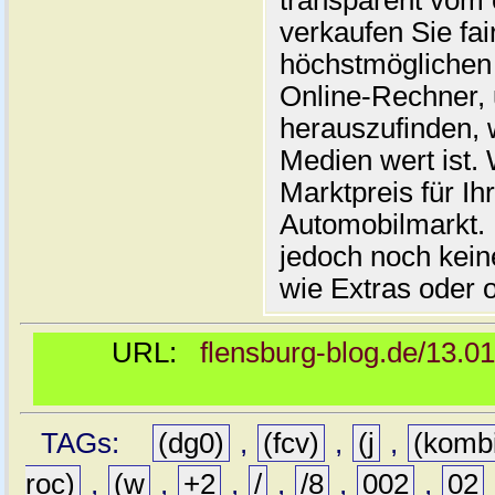
transparent vom 
verkaufen Sie fai
höchstmöglichen 
Online-Rechner,
herauszufinden, w
Medien wert ist. 
Marktpreis für I
Automobilmarkt. 
jedoch noch kein
wie Extras oder 
URL:
flensburg-blog.de/13.0
TAGs:
(dg0)
,
(fcv)
,
(j
,
(komb
roc)
,
(w
,
+2
,
/
,
/8
,
002
,
02