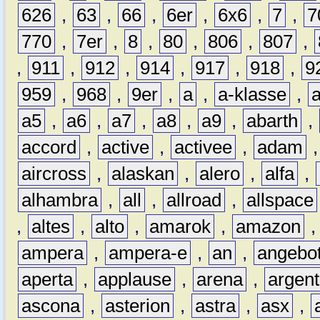
626
,
63
,
66
,
6er
,
6x6
,
7
,
7
770
,
7er
,
8
,
80
,
806
,
807
,
,
911
,
912
,
914
,
917
,
918
,
9
959
,
968
,
9er
,
a
,
a-klasse
,
a5
,
a6
,
a7
,
a8
,
a9
,
abarth
,
accord
,
active
,
activee
,
adam
aircross
,
alaskan
,
alero
,
alfa
,
alhambra
,
all
,
allroad
,
allspace
,
altes
,
alto
,
amarok
,
amazon
ampera
,
ampera-e
,
an
,
angebo
aperta
,
applause
,
arena
,
argen
ascona
,
asterion
,
astra
,
asx
,