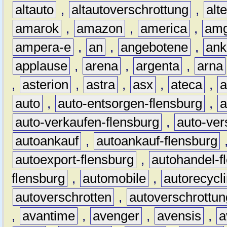
altauto
,
altautoverschrottung
,
alt
amarok
,
amazon
,
america
,
am
ampera-e
,
an
,
angebotene
,
ank
applause
,
arena
,
argenta
,
arna
,
asterion
,
astra
,
asx
,
ateca
,
a
auto
,
auto-entsorgen-flensburg
,
a
auto-verkaufen-flensburg
,
auto-ver
autoankauf
,
autoankauf-flensburg
autoexport-flensburg
,
autohandel-f
flensburg
,
automobile
,
autorecycl
autoverschrotten
,
autoverschrottun
,
avantime
,
avenger
,
avensis
,
a