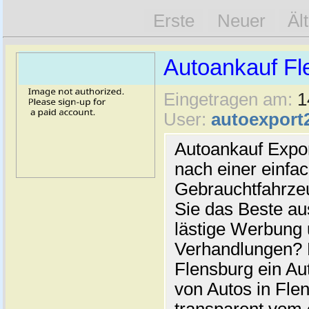
Erste
Neuer
Äl
Autoankauf Fl
Eingetragen am:
1
User:
autoexport
Autoankauf Expo
nach einer einfac
Gebrauchtfahrze
Sie das Beste au
lästige Werbung
Verhandlungen? 
Flensburg ein Au
von Autos in Flen