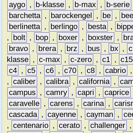
aygo
,
b-klasse
,
b-max
,
b-serie
barchetta
,
barockengel
,
be
,
be
berlinetta
,
berlingo
,
besta
,
bipp
,
bolt
,
bop
,
boxer
,
boxster
,
br
bravo
,
brera
,
brz
,
bus
,
bx
,
c
klasse
,
c-max
,
c-zero
,
c1
,
c15
c4
,
c5
,
c6
,
c70
,
c8
,
cabrio
,
caliber
,
calibra
,
california
,
cam
campus
,
camry
,
capri
,
caprice
caravelle
,
carens
,
carina
,
cari
cascada
,
cayenne
,
cayman
,
ce
,
centenario
,
cerato
,
challenger