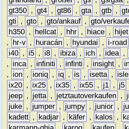
gt350
,
gt4
,
gt86
,
gta
,
gtb
,
gt
gti
,
gto
,
gto/ankauf
,
gto/verkauf
h350
,
hellcat
,
hhr
,
hiace
,
hijet
,
hr-v
,
huracán
,
hyundai
,
i-road
i40
,
i5
,
i8
,
ibiza
,
ich
,
idea
,
,
inca
,
infiniti
,
infinti
,
insight
,
i
,
ion
,
ioniq
,
iq
,
is
,
isetta
,
isl
ix20
,
ix25
,
ix35
,
ix55
,
j1
,
j5
jeep
,
jetta
,
jetztautoverkaufen
,
juke
,
jumper
,
jumpy
,
junior
,
j
kadett
,
kadjar
,
käfer
,
kalos
,
k
karmann-ghia
,
karoq
,
kaufen
,
k