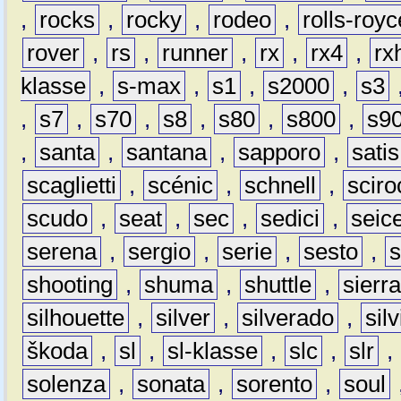
,
rocks
,
rocky
,
rodeo
,
rolls-royc
rover
,
rs
,
runner
,
rx
,
rx4
,
rx
klasse
,
s-max
,
s1
,
s2000
,
s3
,
s7
,
s70
,
s8
,
s80
,
s800
,
s9
,
santa
,
santana
,
sapporo
,
satis
scaglietti
,
scénic
,
schnell
,
sciro
scudo
,
seat
,
sec
,
sedici
,
seic
serena
,
sergio
,
serie
,
sesto
,
shooting
,
shuma
,
shuttle
,
sierr
silhouette
,
silver
,
silverado
,
silv
škoda
,
sl
,
sl-klasse
,
slc
,
slr
,
solenza
,
sonata
,
sorento
,
soul