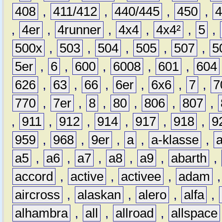
408
,
411/412
,
440/445
,
450
,
,
4er
,
4runner
,
4x4
,
4x4²
,
5
,
500x
,
503
,
504
,
505
,
507
,
5
5er
,
6
,
600
,
6008
,
601
,
604
626
,
63
,
66
,
6er
,
6x6
,
7
,
7
770
,
7er
,
8
,
80
,
806
,
807
,
,
911
,
912
,
914
,
917
,
918
,
9
959
,
968
,
9er
,
a
,
a-klasse
,
a5
,
a6
,
a7
,
a8
,
a9
,
abarth
,
accord
,
active
,
activee
,
adam
aircross
,
alaskan
,
alero
,
alfa
,
alhambra
,
all
,
allroad
,
allspace