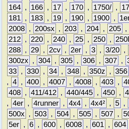
164
,
166
,
17
,
170
,
1750/
,
1
181
,
183
,
19
,
190
,
1900
,
1e
2008
,
200sx
,
203
,
204
,
205
212
,
220
,
240
,
25
,
250
,
250
288
,
29
,
2cv
,
2er
,
3
,
3/20
,
300zx
,
304
,
305
,
306
,
307
,
33
,
330
,
34
,
348
,
350z
,
356
,
4
,
400
,
4007
,
4008
,
403
,
4
408
,
411/412
,
440/445
,
450
,
,
4er
,
4runner
,
4x4
,
4x4²
,
5
,
500x
,
503
,
504
,
505
,
507
,
5
5er
,
6
,
600
,
6008
,
601
,
604