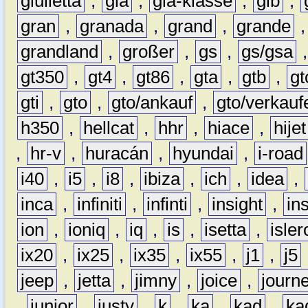
giulietta
,
gla
,
gla-klasse
,
glb
,
gran
,
granada
,
grand
,
grande
grandland
,
großer
,
gs
,
gs/gsa
gt350
,
gt4
,
gt86
,
gta
,
gtb
,
gt
gti
,
gto
,
gto/ankauf
,
gto/verkauf
h350
,
hellcat
,
hhr
,
hiace
,
hijet
,
hr-v
,
huracán
,
hyundai
,
i-road
i40
,
i5
,
i8
,
ibiza
,
ich
,
idea
,
inca
,
infiniti
,
infinti
,
insight
,
in
ion
,
ioniq
,
iq
,
is
,
isetta
,
isler
ix20
,
ix25
,
ix35
,
ix55
,
j1
,
j5
jeep
,
jetta
,
jimny
,
joice
,
journ
,
junior
,
justy
,
k
,
ka
,
kad
,
ka