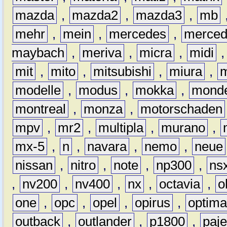
mazda
,
mazda2
,
mazda3
,
mb
mehr
,
mein
,
mercedes
,
merce
maybach
,
meriva
,
micra
,
midi
mit
,
mito
,
mitsubishi
,
miura
,
modelle
,
modus
,
mokka
,
mond
montreal
,
monza
,
motorschaden
mpv
,
mr2
,
multipla
,
murano
,
mx-5
,
n
,
navara
,
nemo
,
neue
nissan
,
nitro
,
note
,
np300
,
ns
,
nv200
,
nv400
,
nx
,
octavia
,
o
one
,
opc
,
opel
,
opirus
,
optim
outback
,
outlander
,
p1800
,
paje