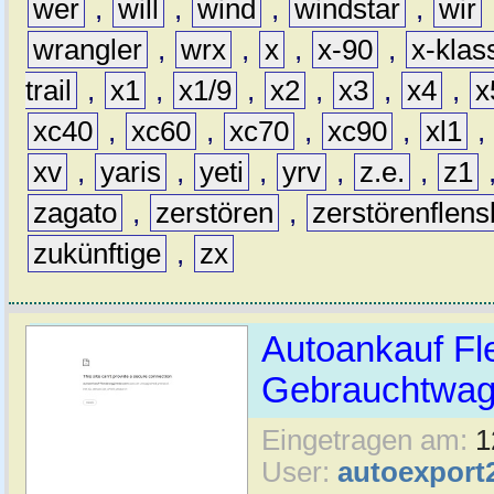
wer
,
will
,
wind
,
windstar
,
wir
wrangler
,
wrx
,
x
,
x-90
,
x-klas
trail
,
x1
,
x1/9
,
x2
,
x3
,
x4
,
x
xc40
,
xc60
,
xc70
,
xc90
,
xl1
,
xv
,
yaris
,
yeti
,
yrv
,
z.e.
,
z1
zagato
,
zerstören
,
zerstörenflen
zukünftige
,
zx
Autoankauf Fl
Gebrauchtwage
Eingetragen am:
1
User:
autoexport