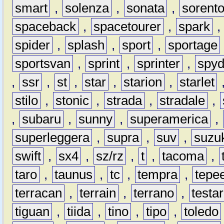
smart
,
solenza
,
sonata
,
sorent
spaceback
,
spacetourer
,
spark
spider
,
splash
,
sport
,
sportage
sportsvan
,
sprint
,
sprinter
,
spyd
,
ssr
,
st
,
star
,
starion
,
starlet
stilo
,
stonic
,
strada
,
stradale
,
,
subaru
,
sunny
,
superamerica
,
superleggera
,
supra
,
suv
,
suzu
swift
,
sx4
,
sz/rz
,
t
,
tacoma
,
taro
,
taunus
,
tc
,
tempra
,
tepe
terracan
,
terrain
,
terrano
,
testa
tiguan
,
tiida
,
tino
,
tipo
,
toledo