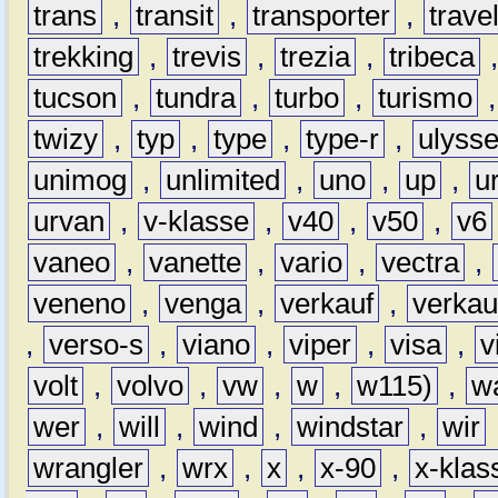
trans
,
transit
,
transporter
,
travel
trekking
,
trevis
,
trezia
,
tribeca
tucson
,
tundra
,
turbo
,
turismo
twizy
,
typ
,
type
,
type-r
,
ulyss
unimog
,
unlimited
,
uno
,
up
,
u
urvan
,
v-klasse
,
v40
,
v50
,
v6
vaneo
,
vanette
,
vario
,
vectra
,
veneno
,
venga
,
verkauf
,
verkau
,
verso-s
,
viano
,
viper
,
visa
,
v
volt
,
volvo
,
vw
,
w
,
w115)
,
w
wer
,
will
,
wind
,
windstar
,
wir
wrangler
,
wrx
,
x
,
x-90
,
x-klas