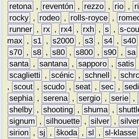
retona
,
reventón
,
rezzo
,
rio
,
r
rocky
,
rodeo
,
rolls-royce
,
rome
runner
,
rx
,
rx4
,
rxh
,
s
,
s-co
max
,
s1
,
s2000
,
s3
,
s4
,
s40
s70
,
s8
,
s80
,
s800
,
s90
,
sa
santa
,
santana
,
sapporo
,
satis
scaglietti
,
scénic
,
schnell
,
schro
,
scout
,
scudo
,
seat
,
sec
,
sedi
sephia
,
serena
,
sergio
,
serie
,
shelby
,
shooting
,
shuma
,
shuttl
signum
,
silhouette
,
silver
,
silve
sirion
,
sj
,
škoda
,
sl
,
sl-klasse