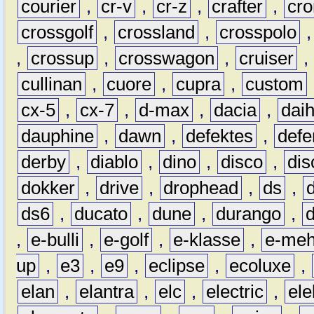
courier
,
cr-v
,
cr-z
,
crafter
,
cr
crossgolf
,
crossland
,
crosspolo
,
crossup
,
crosswagon
,
cruiser
,
cullinan
,
cuore
,
cupra
,
custom
cx-5
,
cx-7
,
d-max
,
dacia
,
dai
dauphine
,
dawn
,
defektes
,
defe
derby
,
diablo
,
dino
,
disco
,
dis
dokker
,
drive
,
drophead
,
ds
,
ds6
,
ducato
,
dune
,
durango
,
,
e-bulli
,
e-golf
,
e-klasse
,
e-meh
up
,
e3
,
e9
,
eclipse
,
ecoluxe
,
elan
,
elantra
,
elc
,
electric
,
ele