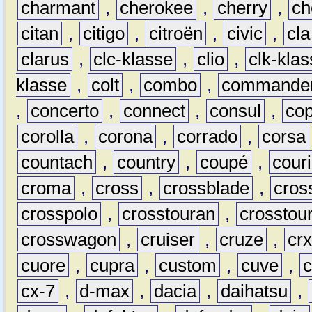
charmant
,
cherokee
,
cherry
,
ch
citan
,
citigo
,
citroën
,
civic
,
cla
clarus
,
clc-klasse
,
clio
,
clk-kla
klasse
,
colt
,
combo
,
commande
,
concerto
,
connect
,
consul
,
co
corolla
,
corona
,
corrado
,
corsa
countach
,
country
,
coupé
,
couri
croma
,
cross
,
crossblade
,
cros
crosspolo
,
crosstouran
,
crosstou
crosswagon
,
cruiser
,
cruze
,
cr
cuore
,
cupra
,
custom
,
cuve
,
cx-7
,
d-max
,
dacia
,
daihatsu
,