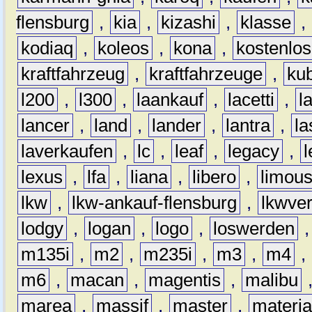
flensburg
,
kia
,
kizashi
,
klasse
,
kodiaq
,
koleos
,
kona
,
kostenlos
kraftfahrzeug
,
kraftfahrzeuge
,
kub
l200
,
l300
,
laankauf
,
lacetti
,
l
lancer
,
land
,
lander
,
lantra
,
la
laverkaufen
,
lc
,
leaf
,
legacy
,
lexus
,
lfa
,
liana
,
libero
,
limous
lkw
,
lkw-ankauf-flensburg
,
lkwver
lodgy
,
logan
,
logo
,
loswerden
m135i
,
m2
,
m235i
,
m3
,
m4
,
m6
,
macan
,
magentis
,
malibu
marea
,
massif
,
master
,
materi