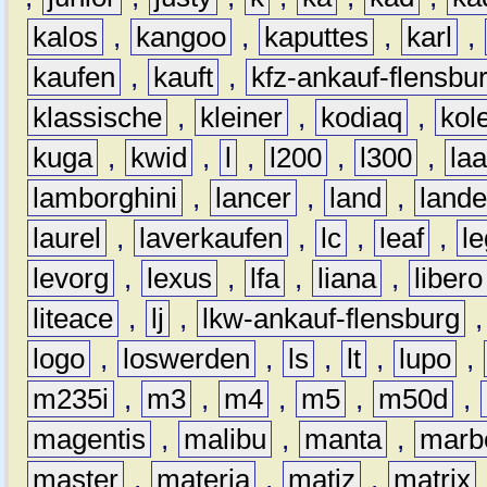
kalos
,
kangoo
,
kaputtes
,
karl
,
kaufen
,
kauft
,
kfz-ankauf-flensbu
klassische
,
kleiner
,
kodiaq
,
kol
kuga
,
kwid
,
l
,
l200
,
l300
,
la
lamborghini
,
lancer
,
land
,
lande
laurel
,
laverkaufen
,
lc
,
leaf
,
l
levorg
,
lexus
,
lfa
,
liana
,
libero
liteace
,
lj
,
lkw-ankauf-flensburg
logo
,
loswerden
,
ls
,
lt
,
lupo
,
m235i
,
m3
,
m4
,
m5
,
m50d
,
magentis
,
malibu
,
manta
,
marb
master
,
materia
,
matiz
,
matrix