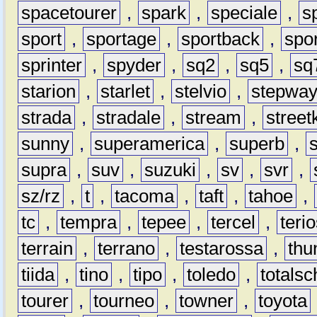
spacetourer
,
spark
,
speciale
,
s
sport
,
sportage
,
sportback
,
spo
sprinter
,
spyder
,
sq2
,
sq5
,
sq
starion
,
starlet
,
stelvio
,
stepwa
strada
,
stradale
,
stream
,
street
sunny
,
superamerica
,
superb
,
supra
,
suv
,
suzuki
,
sv
,
svr
,
sz/rz
,
t
,
tacoma
,
taft
,
tahoe
,
tc
,
tempra
,
tepee
,
tercel
,
teri
terrain
,
terrano
,
testarossa
,
thu
tiida
,
tino
,
tipo
,
toledo
,
totals
tourer
,
tourneo
,
towner
,
toyota