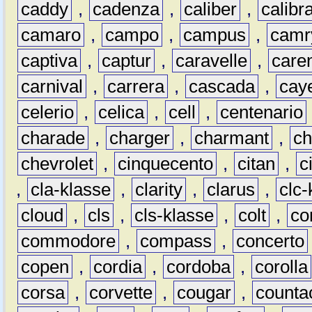
caddy
,
cadenza
,
caliber
,
calibr
camaro
,
campo
,
campus
,
camr
captiva
,
captur
,
caravelle
,
care
carnival
,
carrera
,
cascada
,
cay
celerio
,
celica
,
cell
,
centenario
charade
,
charger
,
charmant
,
ch
chevrolet
,
cinquecento
,
citan
,
c
,
cla-klasse
,
clarity
,
clarus
,
clc-
cloud
,
cls
,
cls-klasse
,
colt
,
c
commodore
,
compass
,
concerto
copen
,
cordia
,
cordoba
,
corolla
corsa
,
corvette
,
cougar
,
counta