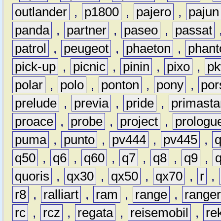
outlander
,
p1800
,
pajero
,
pajun
panda
,
partner
,
paseo
,
passat
patrol
,
peugeot
,
phaeton
,
phan
pick-up
,
picnic
,
pinin
,
pixo
,
p
polar
,
polo
,
ponton
,
pony
,
por
prelude
,
previa
,
pride
,
primasta
proace
,
probe
,
project
,
prologu
puma
,
punto
,
pv444
,
pv445
,
q50
,
q6
,
q60
,
q7
,
q8
,
q9
,
quoris
,
qx30
,
qx50
,
qx70
,
r
,
r8
,
ralliart
,
ram
,
range
,
range
rc
,
rcz
,
regata
,
reisemobil
,
re