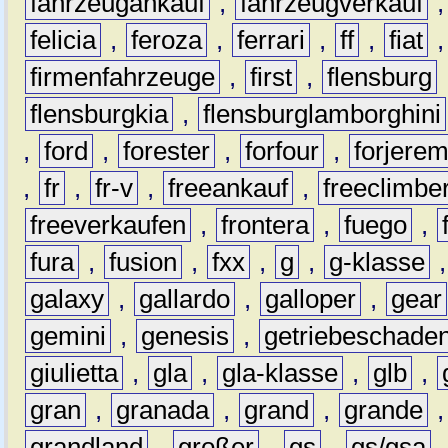
fahrzeugankauf
,
fahrzeugverkauf
felicia
,
feroza
,
ferrari
,
ff
,
fiat
firmenfahrzeuge
,
first
,
flensburg
flensburgkia
,
flensburglamborghini
,
ford
,
forester
,
forfour
,
forjere
,
fr
,
fr-v
,
freeankauf
,
freeclimbe
freeverkaufen
,
frontera
,
fuego
,
fura
,
fusion
,
fxx
,
g
,
g-klasse
galaxy
,
gallardo
,
galloper
,
gear
gemini
,
genesis
,
getriebeschade
giulietta
,
gla
,
gla-klasse
,
glb
,
gran
,
granada
,
grand
,
grande
grandland
,
großer
,
gs
,
gs/gsa