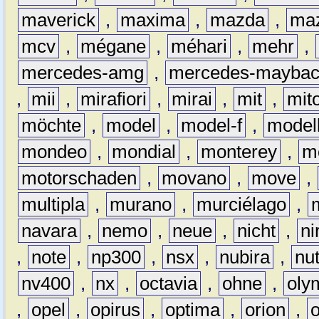
maverick
,
maxima
,
mazda
,
ma
mcv
,
mégane
,
méhari
,
mehr
,
mercedes-amg
,
mercedes-mayba
,
mii
,
mirafiori
,
mirai
,
mit
,
mit
möchte
,
model
,
model-f
,
model
mondeo
,
mondial
,
monterey
,
m
motorschaden
,
movano
,
move
,
multipla
,
murano
,
murciélago
,
navara
,
nemo
,
neue
,
nicht
,
ni
,
note
,
np300
,
nsx
,
nubira
,
nu
nv400
,
nx
,
octavia
,
ohne
,
oly
,
opel
,
opirus
,
optima
,
orion
,