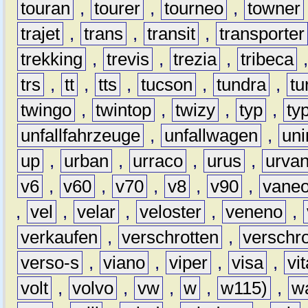
touran
,
tourer
,
tourneo
,
towner
trajet
,
trans
,
transit
,
transporter
trekking
,
trevis
,
trezia
,
tribeca
trs
,
tt
,
tts
,
tucson
,
tundra
,
tu
twingo
,
twintop
,
twizy
,
typ
,
ty
unfallfahrzeuge
,
unfallwagen
,
un
up
,
urban
,
urraco
,
urus
,
urva
v6
,
v60
,
v70
,
v8
,
v90
,
vane
,
vel
,
velar
,
veloster
,
veneno
,
verkaufen
,
verschrotten
,
verschro
verso-s
,
viano
,
viper
,
visa
,
vi
volt
,
volvo
,
vw
,
w
,
w115)
,
w