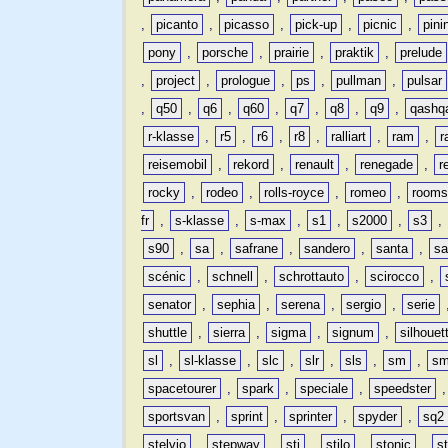
,
picanto
,
picasso
,
pick-up
,
picnic
,
pini
pony
,
porsche
,
prairie
,
praktik
,
prelude
,
project
,
prologue
,
ps
,
pullman
,
pulsar
,
q50
,
q6
,
q60
,
q7
,
q8
,
q9
,
qashq
r-klasse
,
r5
,
r6
,
r8
,
ralliart
,
ram
,
r
reisemobil
,
rekord
,
renault
,
renegade
,
r
rocky
,
rodeo
,
rolls-royce
,
romeo
,
rooms
fr
,
s-klasse
,
s-max
,
s1
,
s2000
,
s3
,
s90
,
sa
,
safrane
,
sandero
,
santa
,
sa
scénic
,
schnell
,
schrottauto
,
scirocco
,
senator
,
sephia
,
serena
,
sergio
,
serie
shuttle
,
sierra
,
sigma
,
signum
,
silhouet
sl
,
sl-klasse
,
slc
,
slr
,
sls
,
sm
,
sm
spacetourer
,
spark
,
speciale
,
speedster
sportsvan
,
sprint
,
sprinter
,
spyder
,
sq2
stelvio
,
stepway
,
sti
,
stilo
,
stonic
,
s