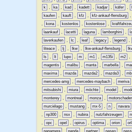
k
,
ka
,
kad
,
kadett
,
kadjar
,
käfer
,
kaufen
,
kauft
,
kfz
,
kfz-ankauf-flensburg
,
kona
,
kostenlos
,
kostenlose
,
kraftfahrze
laankauf
,
lacetti
,
laguna
,
lamborghini
,
l
laverkaufen
,
lc
,
leaf
,
legacy
,
legend
,
liteace
,
lj
,
lkw
,
lkw-ankauf-flensburg
,
lk
ls
,
lt
,
lupo
,
m
,
m1
,
m135i
,
m2
,
magentis
,
malibu
,
manta
,
marbella
,
ma
maxima
,
mazda
,
mazda2
,
mazda3
,
mb
mercedes-amg
,
mercedes-maybach
,
meriva
mitsubishi
,
miura
,
möchte
,
model
,
mode
monterey
,
montreal
,
monza
,
motorschade
murciélago
,
mustang
,
mx-5
,
n
,
navara
,
np300
,
nsx
,
nubira
,
nutzfahrzeugen
,
n
,
opc
,
opel
,
opirus
,
optima
,
orion
,
or
panamera
,
panda
,
partner
,
paseo
,
pass