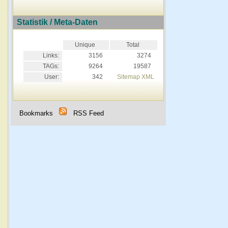
Statistik / Meta-Daten
Unique
Total
Links:
3156
3274
TAGs:
9264
19587
User:
342
Sitemap XML
Bookmarks
RSS Feed