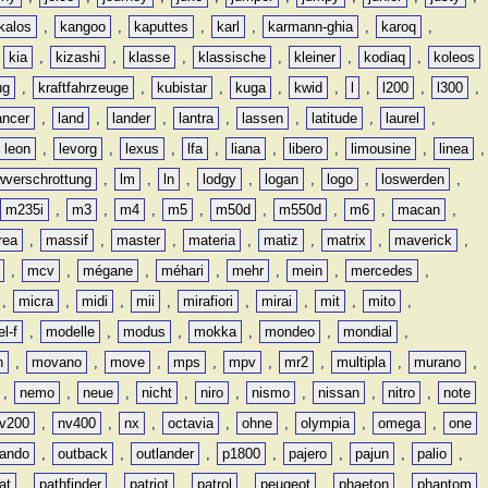
kalos
,
kangoo
,
kaputtes
,
karl
,
karmann-ghia
,
karoq
,
,
kia
,
kizashi
,
klasse
,
klassische
,
kleiner
,
kodiaq
,
koleos
ug
,
kraftfahrzeuge
,
kubistar
,
kuga
,
kwid
,
l
,
l200
,
l300
,
ancer
,
land
,
lander
,
lantra
,
lassen
,
latitude
,
laurel
,
leon
,
levorg
,
lexus
,
lfa
,
liana
,
libero
,
limousine
,
linea
,
wverschrottung
,
lm
,
ln
,
lodgy
,
logan
,
logo
,
loswerden
,
m235i
,
m3
,
m4
,
m5
,
m50d
,
m550d
,
m6
,
macan
,
rea
,
massif
,
master
,
materia
,
matiz
,
matrix
,
maverick
,
,
mcv
,
mégane
,
méhari
,
mehr
,
mein
,
mercedes
,
,
micra
,
midi
,
mii
,
mirafiori
,
mirai
,
mit
,
mito
,
l-f
,
modelle
,
modus
,
mokka
,
mondeo
,
mondial
,
n
,
movano
,
move
,
mps
,
mpv
,
mr2
,
multipla
,
murano
,
,
nemo
,
neue
,
nicht
,
niro
,
nismo
,
nissan
,
nitro
,
note
v200
,
nv400
,
nx
,
octavia
,
ohne
,
olympia
,
omega
,
one
lando
,
outback
,
outlander
,
p1800
,
pajero
,
pajun
,
palio
,
at
,
pathfinder
,
patriot
,
patrol
,
peugeot
,
phaeton
,
phantom