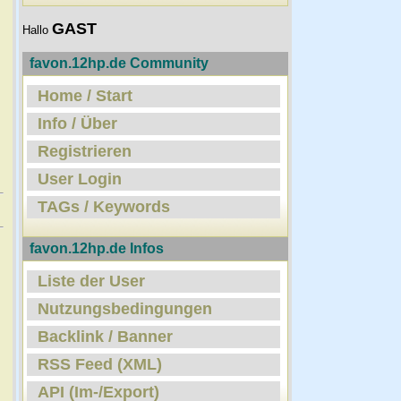
GAST
Hallo
favon.12hp.de Community
Home / Start
Info / Über
Registrieren
User Login
TAGs / Keywords
favon.12hp.de Infos
Liste der User
Nutzungsbedingungen
Backlink / Banner
RSS Feed (XML)
API (Im-/Export)