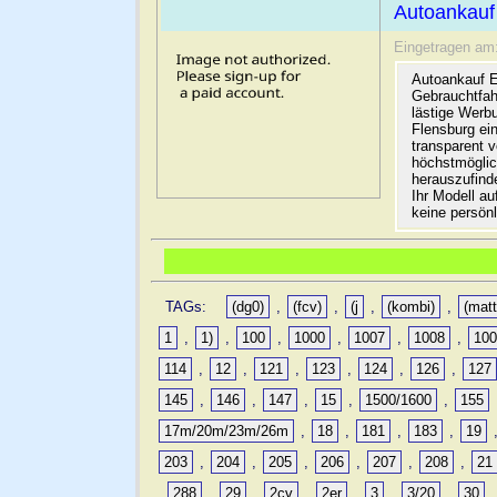
Autoankauf
Eingetragen am
Autoankauf E
Gebrauchtfah
lästige Werb
Flensburg ein
transparent 
höchstmöglic
herauszufinde
Ihr Modell a
keine persön
TAGs:
(dg0)
,
(fcv)
,
(j
,
(kombi)
,
(matt
1
,
1)
,
100
,
1000
,
1007
,
1008
,
10
114
,
12
,
121
,
123
,
124
,
126
,
127
145
,
146
,
147
,
15
,
1500/1600
,
155
17m/20m/23m/26m
,
18
,
181
,
183
,
19
203
,
204
,
205
,
206
,
207
,
208
,
21
,
288
,
29
,
2cv
,
2er
,
3
,
3/20
,
30