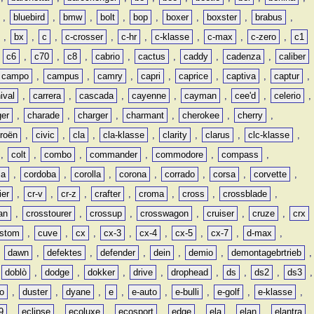
,
bluebird
,
bmw
,
bolt
,
bop
,
boxer
,
boxster
,
brabus
,
,
bx
,
c
,
c-crosser
,
c-hr
,
c-klasse
,
c-max
,
c-zero
,
c1
,
c6
,
c70
,
c8
,
cabrio
,
cactus
,
caddy
,
cadenza
,
caliber
campo
,
campus
,
camry
,
capri
,
caprice
,
captiva
,
captur
,
ival
,
carrera
,
cascada
,
cayenne
,
cayman
,
cee'd
,
celerio
,
ger
,
charade
,
charger
,
charmant
,
cherokee
,
cherry
,
troën
,
civic
,
cla
,
cla-klasse
,
clarity
,
clarus
,
clc-klasse
,
,
colt
,
combo
,
commander
,
commodore
,
compass
,
ia
,
cordoba
,
corolla
,
corona
,
corrado
,
corsa
,
corvette
,
ier
,
cr-v
,
cr-z
,
crafter
,
croma
,
cross
,
crossblade
,
an
,
crosstourer
,
crossup
,
crosswagon
,
cruiser
,
cruze
,
crx
stom
,
cuve
,
cx
,
cx-3
,
cx-4
,
cx-5
,
cx-7
,
d-max
,
,
dawn
,
defektes
,
defender
,
dein
,
demio
,
demontagebrtrieb
,
,
doblò
,
dodge
,
dokker
,
drive
,
drophead
,
ds
,
ds2
,
ds3
,
o
,
duster
,
dyane
,
e
,
e-auto
,
e-bulli
,
e-golf
,
e-klasse
,
9
,
eclipse
,
ecoluxe
,
ecosport
,
edge
,
ela
,
elan
,
elantra
,