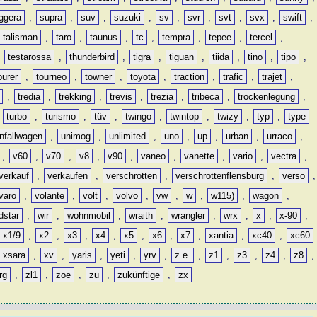
ggera
,
supra
,
suv
,
suzuki
,
sv
,
svr
,
svt
,
svx
,
swift
,
talisman
,
taro
,
taunus
,
tc
,
tempra
,
tepee
,
tercel
,
,
testarossa
,
thunderbird
,
tigra
,
tiguan
,
tiida
,
tino
,
tipo
,
ourer
,
tourneo
,
towner
,
toyota
,
traction
,
trafic
,
trajet
,
,
tredia
,
trekking
,
trevis
,
trezia
,
tribeca
,
trockenlegung
,
,
turbo
,
turismo
,
tüv
,
twingo
,
twintop
,
twizy
,
typ
,
type
nfallwagen
,
unimog
,
unlimited
,
uno
,
up
,
urban
,
urraco
,
,
v60
,
v70
,
v8
,
v90
,
vaneo
,
vanette
,
vario
,
vectra
,
verkauf
,
verkaufen
,
verschrotten
,
verschrottenflensburg
,
verso
,
varo
,
volante
,
volt
,
volvo
,
vw
,
w
,
w115)
,
wagon
,
dstar
,
wir
,
wohnmobil
,
wraith
,
wrangler
,
wrx
,
x
,
x-90
,
x1/9
,
x2
,
x3
,
x4
,
x5
,
x6
,
x7
,
xantia
,
xc40
,
xc60
xsara
,
xv
,
yaris
,
yeti
,
yrv
,
z.e.
,
z1
,
z3
,
z4
,
z8
,
rg
,
zl1
,
zoe
,
zu
,
zukünftige
,
zx