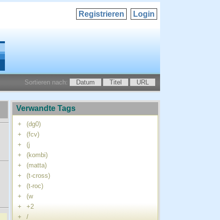
Registrieren
Login
Sortieren nach:
Datum
Titel
URL
Verwandte Tags
+
(dg0)
+
(fcv)
+
(j
+
(kombi)
+
(matta)
+
(t-cross)
+
(t-roc)
+
(w
+
+2
+
/