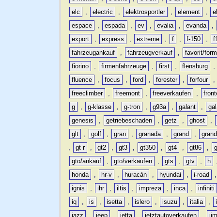
elc
,
electric
,
elektrosportler
,
element
,
e
espace
,
espada
,
ev
,
evalia
,
evanda
,
export
,
express
,
extreme
,
f
,
f-150
,
f
fahrzeugankauf
,
fahrzeugverkauf
,
favorit/for
fiorino
,
firmenfahrzeuge
,
first
,
flensburg
fluence
,
focus
,
ford
,
forester
,
forfour
freeclimber
,
freemont
,
freeverkaufen
,
front
g
,
g-klasse
,
g-tron
,
g93a
,
galant
,
ga
genesis
,
getriebeschaden
,
getz
,
ghost
,
glt
,
golf
,
gran
,
granada
,
grand
,
gran
,
gt-r
,
gt2
,
gt3
,
gt350
,
gt4
,
gt86
,
gto/ankauf
,
gto/verkaufen
,
gts
,
gtv
,
h
honda
,
hr-v
,
huracán
,
hyundai
,
i-road
ignis
,
ihr
,
iltis
,
impreza
,
inca
,
infiniti
iq
,
is
,
isetta
,
islero
,
isuzu
,
italia
,
jazz
,
jeep
,
jetta
,
jetztautoverkaufen
,
ji