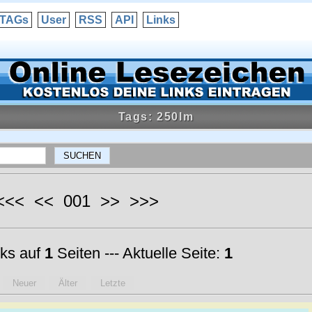
TAGs
User
RSS
API
Links
Tags: 250lm
 <<< << 001 >> >>>
ks auf
1
Seiten --- Aktuelle Seite:
1
Neuer
Älter
Letzte