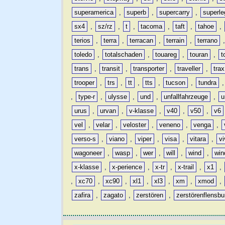
superamerica
,
superb
,
supercarry
,
superle
sx4
,
sz/rz
,
t
,
tacoma
,
taft
,
tahoe
,
terios
,
terra
,
terracan
,
terrain
,
terrano
toledo
,
totalschaden
,
touareg
,
touran
,
t
trans
,
transit
,
transporter
,
traveller
,
trax
trooper
,
trs
,
tt
,
tts
,
tucson
,
tundra
,
type-r
,
ulysse
,
und
,
unfallfahrzeuge
,
u
urus
,
urvan
,
v-klasse
,
v40
,
v50
,
v6
vel
,
velar
,
veloster
,
veneno
,
venga
,
verso-s
,
viano
,
viper
,
visa
,
vitara
,
vi
wagoneer
,
wasp
,
wer
,
will
,
wind
,
win
x-klasse
,
x-perience
,
x-tr
,
x-trail
,
x1
,
,
xc70
,
xc90
,
xl1
,
xl3
,
xm
,
xmod
,
zafira
,
zagato
,
zerstören
,
zerstörenflensbu