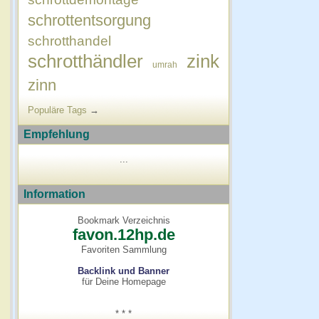
schrottentsorgung
schrotthandel
schrotthändler
zink
umrah
zinn
Populäre Tags
→
Empfehlung
...
Information
Bookmark Verzeichnis
favon.12hp.de
Favoriten Sammlung
Backlink und Banner
für Deine Homepage
* * *