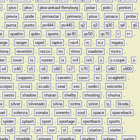
n
,
pixo
,
pkw
,
pkw-ankauf-flensburg
,
polar
,
polo
,
ponton
,
,
previa
,
pride
,
primastar
,
primera
,
prius
,
proace
,
probe
,
puma
,
punto
,
pv444
,
pv445
,
q2
,
q3
,
q30
,
q4
,
q5
ai
,
quattro
,
qubo
,
quoris
,
qx30
,
qx50
,
qx70
,
r
,
r+
,
ange
,
ranger
,
rapid
,
raptor
,
rav4
,
rc
,
rcz
,
regata
,
etona
,
reventón
,
rezzo
,
rio
,
ritmo
,
roadster
,
rocks
,
ter
,
rover
,
rs
,
runner
,
rx
,
rx4
,
rxh
,
s
,
s-coupé
,
s-
s4
,
s40
,
s5
,
s6
,
s60
,
s7
,
s70
,
s8
,
s80
,
s800
,
ntana
,
sapporo
,
satis
,
saveiro
,
saxo
,
sc
,
scaglietti
,
scorpio
,
scout
,
scudo
,
seat
,
sec
,
sedici
,
seicento
,
,
sesto
,
shadow
,
sharan
,
shelby
,
shooting
,
shuma
,
te
,
silver
,
silverado
,
silvia
,
sintra
,
sirion
,
sj
,
škoda
,
art
,
solenza
,
sonata
,
sorento
,
soul
,
space
,
spaceback
,
,
spider
,
splash
,
sport
,
sportage
,
sportback
,
sports
,
,
sq5
,
sq7
,
srt
,
ssr
,
st
,
star
,
starion
,
starlet
,
trada
,
stradale
,
stream
,
streetka
,
studien
,
subaru
,
sunny
,