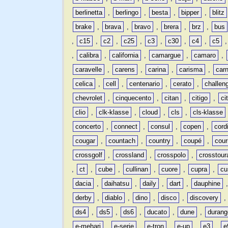
berlinetta
,
berlingo
,
besta
,
bipper
,
blitz
brake
,
brava
,
bravo
,
brera
,
brz
,
bus
,
c15
,
c2
,
c25
,
c3
,
c30
,
c4
,
c5
,
calibra
,
california
,
camargue
,
camaro
,
caravelle
,
carens
,
carina
,
carisma
,
carn
celica
,
cell
,
centenario
,
cerato
,
challen
chevrolet
,
cinquecento
,
citan
,
citigo
,
ci
clio
,
clk-klasse
,
cloud
,
cls
,
cls-klasse
concerto
,
connect
,
consul
,
copen
,
cord
cougar
,
countach
,
country
,
coupé
,
cour
crossgolf
,
crossland
,
crosspolo
,
crosstour
,
ct
,
cube
,
cullinan
,
cuore
,
cupra
,
cu
dacia
,
daihatsu
,
daily
,
dart
,
dauphine
derby
,
diablo
,
dino
,
disco
,
discovery
ds4
,
ds5
,
ds6
,
ducato
,
dune
,
durang
e-mehari
,
e-serie
,
e-tron
,
e-up
,
e3
,
e