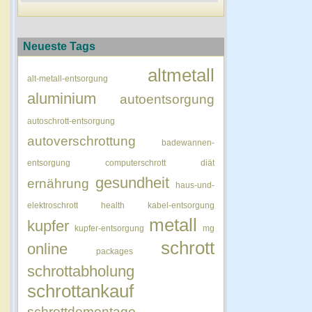
Neueste Tags
altmetall
alt-metall-entsorgung
aluminium
autoentsorgung
autoschrott-entsorgung
autoverschrottung
badewannen-
entsorgung
computerschrott
diät
gesundheit
ernährung
haus-und-
elektroschrott
health
kabel-entsorgung
metall
kupfer
kupfer-entsorgung
mg
schrott
online
packages
schrottabholung
schrottankauf
schrottdemontage