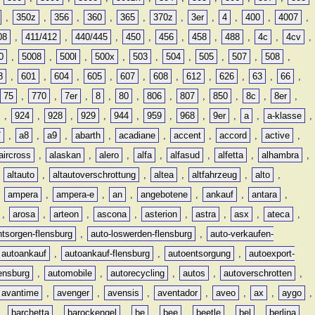
,
350z
,
356
,
360
,
365
,
370z
,
3er
,
4
,
400
,
4007
,
08
,
411/412
,
440/445
,
450
,
456
,
458
,
488
,
4c
,
4cv
,
0
,
5008
,
500l
,
500x
,
503
,
504
,
505
,
507
,
508
,
8
,
601
,
604
,
605
,
607
,
608
,
612
,
626
,
63
,
66
,
75
,
770
,
7er
,
8
,
80
,
806
,
807
,
850
,
8c
,
8er
,
,
924
,
928
,
929
,
944
,
959
,
968
,
9er
,
a
,
a-klasse
,
7
,
a8
,
a9
,
abarth
,
acadiane
,
accent
,
accord
,
active
,
aircross
,
alaskan
,
alero
,
alfa
,
alfasud
,
alfetta
,
alhambra
,
,
altauto
,
altautoverschrottung
,
altea
,
altfahrzeug
,
alto
,
,
ampera
,
ampera-e
,
an
,
angebotene
,
ankauf
,
antara
,
,
arosa
,
arteon
,
ascona
,
asterion
,
astra
,
asx
,
ateca
,
ntsorgen-flensburg
,
auto-loswerden-flensburg
,
auto-verkaufen-
autoankauf
,
autoankauf-flensburg
,
autoentsorgung
,
autoexport-
lensburg
,
automobile
,
autorecycling
,
autos
,
autoverschrotten
,
avantime
,
avenger
,
avensis
,
aventador
,
aveo
,
ax
,
aygo
,
,
barchetta
,
barockengel
,
be
,
bee
,
beetle
,
bel
,
berlina
,