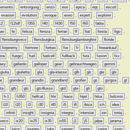
lemento
,
entsorgung
,
enzo
,
eos
,
epica
,
eqc
,
escort
,
evasion
,
evolution
,
evoque
,
exeo
,
expert
,
explorer
,
12
,
f12tdf
,
f355
,
f40
,
f430
,
f50
,
f60
,
fabia
,
man
,
fe
,
felicia
,
feroza
,
ferrari
,
ff
,
fiat
,
fiesta
,
figo
,
,
flensburgiveco
,
flensburgkia
,
flensburglamborghini
,
floride
,
,
forjeremy
,
formore
,
fortwo
,
fox
,
fr
,
fr-v
,
freeankauf
,
era
,
fuego
,
fuel
,
fuelcell
,
fullback
,
fura
,
fusion
,
fxx
,
laxy
,
gallardo
,
galloper
,
gear
,
gebrauchtwagen
,
gemini
,
giulia
,
giulietta
,
gla
,
gla-klasse
,
glb
,
glc
,
gle
,
gls
,
de
,
grandeur
,
grandis
,
grandland
,
großer
,
gs
,
gs/gsa
,
gt
gta
,
gtb
,
gtc
,
gtc4lusso
,
gtd
,
gte
,
gti
,
gto
,
,
h-1
,
h350
,
hellcat
,
hhr
,
hiace
,
hijet
,
hilux
,
holzmin
,
,
i10
,
i20
,
i3
,
i30
,
i40
,
i5
,
i8
,
ibiza
,
ich
,
idea
,
,
infinti
,
insight
,
insignia
,
integra
,
interstar
,
ion
,
ioniq
,
iveco
,
ix20
,
ix25
,
ix35
,
ix55
,
j1
,
j5
,
jalpa
,
jarama
,
mny
,
joice
,
journey
,
juke
,
jumper
,
jumpy
,
junior
,
justy
,