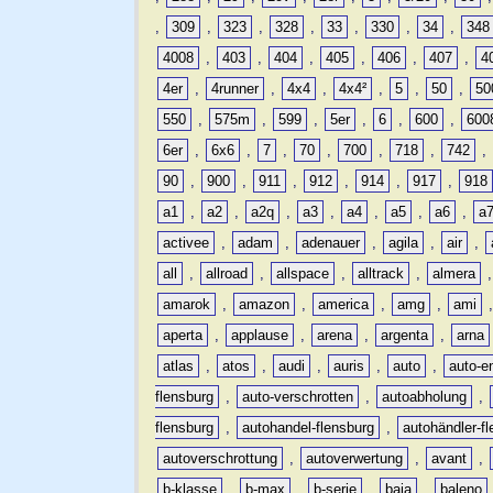
,
309
,
323
,
328
,
33
,
330
,
34
,
348
4008
,
403
,
404
,
405
,
406
,
407
,
4
4er
,
4runner
,
4x4
,
4x4²
,
5
,
50
,
50
550
,
575m
,
599
,
5er
,
6
,
600
,
600
6er
,
6x6
,
7
,
70
,
700
,
718
,
742
,
90
,
900
,
911
,
912
,
914
,
917
,
918
a1
,
a2
,
a2q
,
a3
,
a4
,
a5
,
a6
,
a
activee
,
adam
,
adenauer
,
agila
,
air
,
all
,
allroad
,
allspace
,
alltrack
,
almera
amarok
,
amazon
,
america
,
amg
,
ami
aperta
,
applause
,
arena
,
argenta
,
arna
atlas
,
atos
,
audi
,
auris
,
auto
,
auto-e
flensburg
,
auto-verschrotten
,
autoabholung
,
flensburg
,
autohandel-flensburg
,
autohändler-f
autoverschrottung
,
autoverwertung
,
avant
,
b-klasse
,
b-max
,
b-serie
,
baja
,
baleno