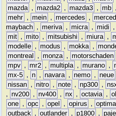
mazda
,
mazda2
,
mazda3
,
mb
mehr
,
mein
,
mercedes
,
merce
maybach
,
meriva
,
micra
,
midi
mit
,
mito
,
mitsubishi
,
miura
,
modelle
,
modus
,
mokka
,
mond
montreal
,
monza
,
motorschaden
mpv
,
mr2
,
multipla
,
murano
,
mx-5
,
n
,
navara
,
nemo
,
neue
nissan
,
nitro
,
note
,
np300
,
ns
,
nv200
,
nv400
,
nx
,
octavia
,
o
one
,
opc
,
opel
,
opirus
,
optim
outback
,
outlander
,
p1800
,
paje