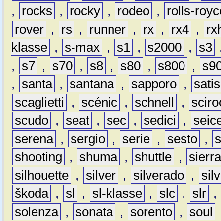
,
rocks
,
rocky
,
rodeo
,
rolls-royc
rover
,
rs
,
runner
,
rx
,
rx4
,
rx
klasse
,
s-max
,
s1
,
s2000
,
s3
,
s7
,
s70
,
s8
,
s80
,
s800
,
s9
,
santa
,
santana
,
sapporo
,
satis
scaglietti
,
scénic
,
schnell
,
sciro
scudo
,
seat
,
sec
,
sedici
,
seic
serena
,
sergio
,
serie
,
sesto
,
shooting
,
shuma
,
shuttle
,
sierr
silhouette
,
silver
,
silverado
,
silv
škoda
,
sl
,
sl-klasse
,
slc
,
slr
,
solenza
,
sonata
,
sorento
,
soul