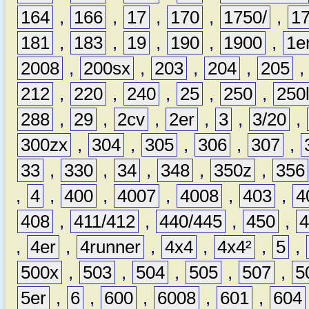
164
,
166
,
17
,
170
,
1750/
,
1
181
,
183
,
19
,
190
,
1900
,
1e
2008
,
200sx
,
203
,
204
,
205
212
,
220
,
240
,
25
,
250
,
250
288
,
29
,
2cv
,
2er
,
3
,
3/20
,
300zx
,
304
,
305
,
306
,
307
,
33
,
330
,
34
,
348
,
350z
,
356
,
4
,
400
,
4007
,
4008
,
403
,
4
408
,
411/412
,
440/445
,
450
,
,
4er
,
4runner
,
4x4
,
4x4²
,
5
,
500x
,
503
,
504
,
505
,
507
,
5
5er
,
6
,
600
,
6008
,
601
,
604