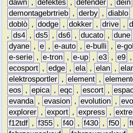
dawn
,
defektes
,
defender
,
dein
demontagebrtrieb
,
derby
,
diablo
doblò
,
dodge
,
dokker
,
drive
,
,
ds4
,
ds5
,
ds6
,
ducato
,
dune
dyane
,
e
,
e-auto
,
e-bulli
,
e-gol
e-serie
,
e-tron
,
e-up
,
e3
,
e9
ecosport
,
edge
,
ela
,
elan
,
ela
elektrosportler
,
element
,
element
eos
,
epica
,
eqc
,
escort
,
espa
evanda
,
evasion
,
evolution
,
ev
explorer
,
export
,
express
,
extr
f12tdf
,
f355
,
f40
,
f430
,
f50
,
f