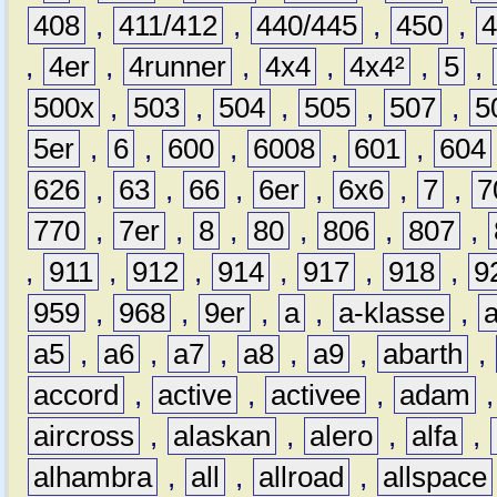
408
,
411/412
,
440/445
,
450
,
,
4er
,
4runner
,
4x4
,
4x4²
,
5
,
500x
,
503
,
504
,
505
,
507
,
5
5er
,
6
,
600
,
6008
,
601
,
604
626
,
63
,
66
,
6er
,
6x6
,
7
,
7
770
,
7er
,
8
,
80
,
806
,
807
,
,
911
,
912
,
914
,
917
,
918
,
9
959
,
968
,
9er
,
a
,
a-klasse
,
a5
,
a6
,
a7
,
a8
,
a9
,
abarth
,
accord
,
active
,
activee
,
adam
aircross
,
alaskan
,
alero
,
alfa
,
alhambra
,
all
,
allroad
,
allspace