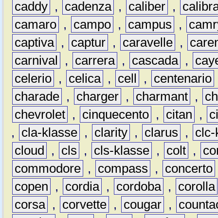
caddy
,
cadenza
,
caliber
,
calibr
camaro
,
campo
,
campus
,
camr
captiva
,
captur
,
caravelle
,
care
carnival
,
carrera
,
cascada
,
cay
celerio
,
celica
,
cell
,
centenario
charade
,
charger
,
charmant
,
ch
chevrolet
,
cinquecento
,
citan
,
c
,
cla-klasse
,
clarity
,
clarus
,
clc-
cloud
,
cls
,
cls-klasse
,
colt
,
c
commodore
,
compass
,
concerto
copen
,
cordia
,
cordoba
,
corolla
corsa
,
corvette
,
cougar
,
counta