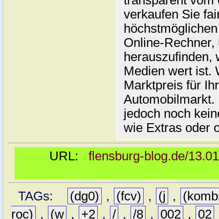
transparent vom 
verkaufen Sie fai
höchstmöglichen 
Online-Rechner,
herauszufinden, w
Medien wert ist. 
Marktpreis für I
Automobilmarkt. 
jedoch noch kein
wie Extras oder 
URL:
flensburg-blog.de/13.0
TAGs:
(dg0)
,
(fcv)
,
(j
,
(komb
roc)
,
(w
,
+2
,
/
,
/8
,
002
,
02