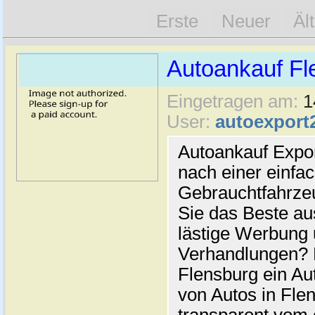
Erste
Neuer
Äl
Autoankauf Fl
Eingetragen am:
1
User:
autoexport
Autoankauf Expo
nach einer einfac
Gebrauchtfahrze
Sie das Beste au
lästige Werbung
Verhandlungen? 
Flensburg ein Au
von Autos in Flen