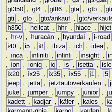
gt350
,
gt4
,
gt86
,
gta
,
gtb
,
gt
gti
,
gto
,
gto/ankauf
,
gto/verkauf
h350
,
hellcat
,
hhr
,
hiace
,
hijet
,
hr-v
,
huracán
,
hyundai
,
i-road
i40
,
i5
,
i8
,
ibiza
,
ich
,
idea
,
,
inca
,
infiniti
,
infinti
,
insight
,
i
,
ion
,
ioniq
,
iq
,
is
,
isetta
,
isl
ix20
,
ix25
,
ix35
,
ix55
,
j1
,
j5
jeep
,
jetta
,
jetztautoverkaufen
,
juke
,
jumper
,
jumpy
,
junior
,
j
kadett
,
kadjar
,
käfer
,
kalos
,
k
karmann-ghia
,
karoq
,
kaufen
,
k