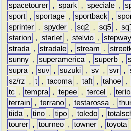
spacetourer
,
spark
,
speciale
,
s
sport
,
sportage
,
sportback
,
spo
sprinter
,
spyder
,
sq2
,
sq5
,
sq
starion
,
starlet
,
stelvio
,
stepwa
strada
,
stradale
,
stream
,
street
sunny
,
superamerica
,
superb
,
supra
,
suv
,
suzuki
,
sv
,
svr
,
sz/rz
,
t
,
tacoma
,
taft
,
tahoe
,
tc
,
tempra
,
tepee
,
tercel
,
teri
terrain
,
terrano
,
testarossa
,
thu
tiida
,
tino
,
tipo
,
toledo
,
totals
tourer
,
tourneo
,
towner
,
toyota