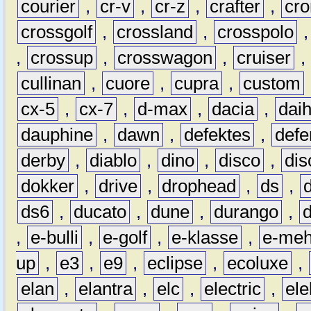
courier
,
cr-v
,
cr-z
,
crafter
,
cr
crossgolf
,
crossland
,
crosspolo
,
crossup
,
crosswagon
,
cruiser
,
cullinan
,
cuore
,
cupra
,
custom
cx-5
,
cx-7
,
d-max
,
dacia
,
dai
dauphine
,
dawn
,
defektes
,
defe
derby
,
diablo
,
dino
,
disco
,
dis
dokker
,
drive
,
drophead
,
ds
,
ds6
,
ducato
,
dune
,
durango
,
,
e-bulli
,
e-golf
,
e-klasse
,
e-meh
up
,
e3
,
e9
,
eclipse
,
ecoluxe
,
elan
,
elantra
,
elc
,
electric
,
ele