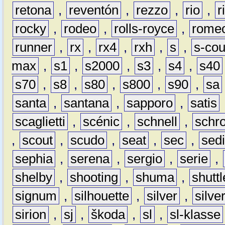
retona
,
reventón
,
rezzo
,
rio
,
r
rocky
,
rodeo
,
rolls-royce
,
rome
runner
,
rx
,
rx4
,
rxh
,
s
,
s-co
max
,
s1
,
s2000
,
s3
,
s4
,
s40
s70
,
s8
,
s80
,
s800
,
s90
,
sa
santa
,
santana
,
sapporo
,
satis
scaglietti
,
scénic
,
schnell
,
schro
,
scout
,
scudo
,
seat
,
sec
,
sedi
sephia
,
serena
,
sergio
,
serie
,
shelby
,
shooting
,
shuma
,
shuttl
signum
,
silhouette
,
silver
,
silve
sirion
,
sj
,
škoda
,
sl
,
sl-klasse