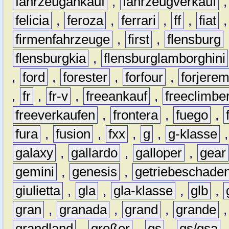
fahrzeugankauf
,
fahrzeugverkauf
felicia
,
feroza
,
ferrari
,
ff
,
fiat
firmenfahrzeuge
,
first
,
flensburg
flensburgkia
,
flensburglamborghini
,
ford
,
forester
,
forfour
,
forjere
,
fr
,
fr-v
,
freeankauf
,
freeclimbe
freeverkaufen
,
frontera
,
fuego
,
fura
,
fusion
,
fxx
,
g
,
g-klasse
galaxy
,
gallardo
,
galloper
,
gear
gemini
,
genesis
,
getriebeschade
giulietta
,
gla
,
gla-klasse
,
glb
,
gran
,
granada
,
grand
,
grande
grandland
,
großer
,
gs
,
gs/gsa