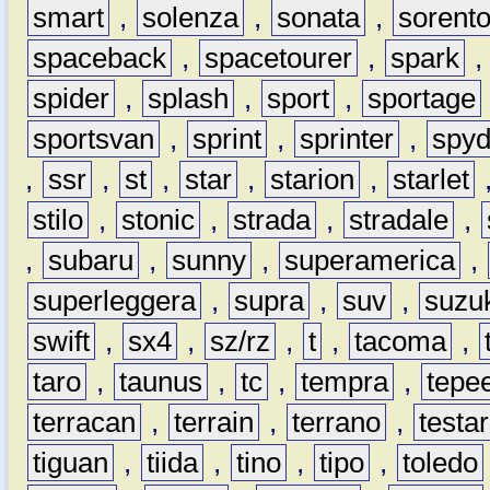
smart
,
solenza
,
sonata
,
sorent
spaceback
,
spacetourer
,
spark
spider
,
splash
,
sport
,
sportage
sportsvan
,
sprint
,
sprinter
,
spyd
,
ssr
,
st
,
star
,
starion
,
starlet
stilo
,
stonic
,
strada
,
stradale
,
,
subaru
,
sunny
,
superamerica
,
superleggera
,
supra
,
suv
,
suzu
swift
,
sx4
,
sz/rz
,
t
,
tacoma
,
taro
,
taunus
,
tc
,
tempra
,
tepe
terracan
,
terrain
,
terrano
,
testa
tiguan
,
tiida
,
tino
,
tipo
,
toledo