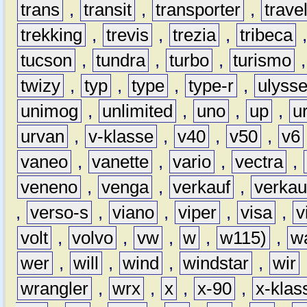
trans
,
transit
,
transporter
,
travel
trekking
,
trevis
,
trezia
,
tribeca
tucson
,
tundra
,
turbo
,
turismo
twizy
,
typ
,
type
,
type-r
,
ulyss
unimog
,
unlimited
,
uno
,
up
,
u
urvan
,
v-klasse
,
v40
,
v50
,
v6
vaneo
,
vanette
,
vario
,
vectra
,
veneno
,
venga
,
verkauf
,
verkau
,
verso-s
,
viano
,
viper
,
visa
,
v
volt
,
volvo
,
vw
,
w
,
w115)
,
w
wer
,
will
,
wind
,
windstar
,
wir
wrangler
,
wrx
,
x
,
x-90
,
x-klas