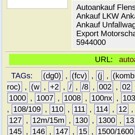
Autoankauf Flen
Ankauf LKW Ank
Ankauf Unfallwa
Export Motorsch
5944000
URL:
auto
TAGs:
(dg0)
,
(fcv)
,
(j
,
(komb
roc)
,
(w
,
+2
,
/
,
/8
,
002
,
02
1000
,
1007
,
1008
,
100nx
,
10
,
108/109
,
110
,
111
,
114
,
12
127
,
12m/15m
,
130
,
1300
,
13
145
,
146
,
147
,
15
,
1500/1600