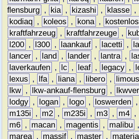
flensburg
,
kia
,
kizashi
,
klasse
,
kodiaq
,
koleos
,
kona
,
kostenlos
kraftfahrzeug
,
kraftfahrzeuge
,
kub
l200
,
l300
,
laankauf
,
lacetti
,
l
lancer
,
land
,
lander
,
lantra
,
la
laverkaufen
,
lc
,
leaf
,
legacy
,
lexus
,
lfa
,
liana
,
libero
,
limous
lkw
,
lkw-ankauf-flensburg
,
lkwver
lodgy
,
logan
,
logo
,
loswerden
m135i
,
m2
,
m235i
,
m3
,
m4
,
m6
,
macan
,
magentis
,
malibu
marea
,
massif
,
master
,
materi