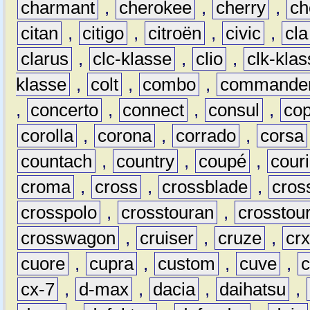
charmant
,
cherokee
,
cherry
,
ch
citan
,
citigo
,
citroën
,
civic
,
cla
clarus
,
clc-klasse
,
clio
,
clk-kla
klasse
,
colt
,
combo
,
commande
,
concerto
,
connect
,
consul
,
co
corolla
,
corona
,
corrado
,
corsa
countach
,
country
,
coupé
,
couri
croma
,
cross
,
crossblade
,
cros
crosspolo
,
crosstouran
,
crosstou
crosswagon
,
cruiser
,
cruze
,
cr
cuore
,
cupra
,
custom
,
cuve
,
cx-7
,
d-max
,
dacia
,
daihatsu
,