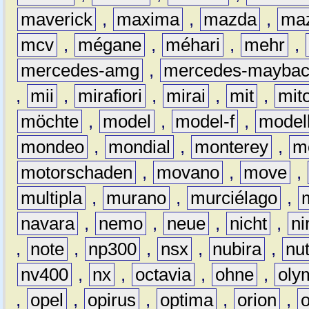
maverick
,
maxima
,
mazda
,
ma
mcv
,
mégane
,
méhari
,
mehr
,
mercedes-amg
,
mercedes-mayba
,
mii
,
mirafiori
,
mirai
,
mit
,
mit
möchte
,
model
,
model-f
,
model
mondeo
,
mondial
,
monterey
,
m
motorschaden
,
movano
,
move
,
multipla
,
murano
,
murciélago
,
navara
,
nemo
,
neue
,
nicht
,
ni
,
note
,
np300
,
nsx
,
nubira
,
nu
nv400
,
nx
,
octavia
,
ohne
,
oly
,
opel
,
opirus
,
optima
,
orion
,