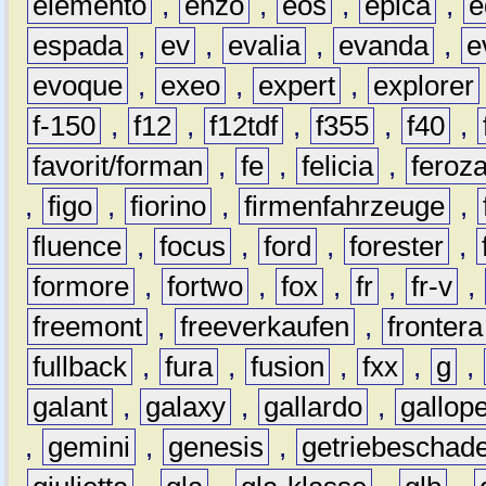
elemento
,
enzo
,
eos
,
epica
,
e
espada
,
ev
,
evalia
,
evanda
,
e
evoque
,
exeo
,
expert
,
explorer
f-150
,
f12
,
f12tdf
,
f355
,
f40
,
favorit/forman
,
fe
,
felicia
,
feroz
,
figo
,
fiorino
,
firmenfahrzeuge
,
fluence
,
focus
,
ford
,
forester
,
formore
,
fortwo
,
fox
,
fr
,
fr-v
,
freemont
,
freeverkaufen
,
frontera
fullback
,
fura
,
fusion
,
fxx
,
g
,
galant
,
galaxy
,
gallardo
,
gallop
,
gemini
,
genesis
,
getriebeschad