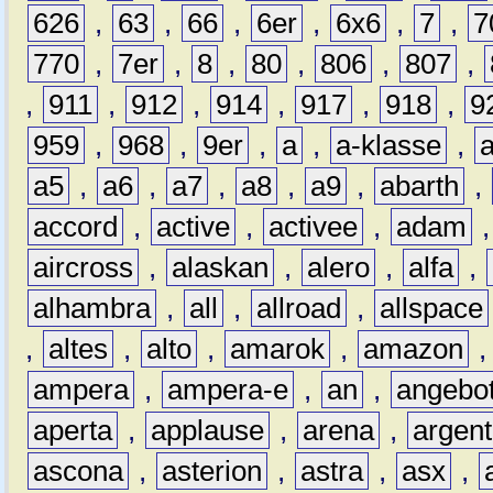
626
,
63
,
66
,
6er
,
6x6
,
7
,
7
770
,
7er
,
8
,
80
,
806
,
807
,
,
911
,
912
,
914
,
917
,
918
,
9
959
,
968
,
9er
,
a
,
a-klasse
,
a5
,
a6
,
a7
,
a8
,
a9
,
abarth
,
accord
,
active
,
activee
,
adam
aircross
,
alaskan
,
alero
,
alfa
,
alhambra
,
all
,
allroad
,
allspace
,
altes
,
alto
,
amarok
,
amazon
ampera
,
ampera-e
,
an
,
angebo
aperta
,
applause
,
arena
,
argen
ascona
,
asterion
,
astra
,
asx
,