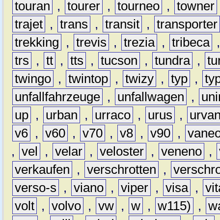
touran
,
tourer
,
tourneo
,
towner
trajet
,
trans
,
transit
,
transporter
trekking
,
trevis
,
trezia
,
tribeca
trs
,
tt
,
tts
,
tucson
,
tundra
,
tu
twingo
,
twintop
,
twizy
,
typ
,
ty
unfallfahrzeuge
,
unfallwagen
,
un
up
,
urban
,
urraco
,
urus
,
urva
v6
,
v60
,
v70
,
v8
,
v90
,
vane
,
vel
,
velar
,
veloster
,
veneno
,
verkaufen
,
verschrotten
,
verschro
verso-s
,
viano
,
viper
,
visa
,
vi
volt
,
volvo
,
vw
,
w
,
w115)
,
w