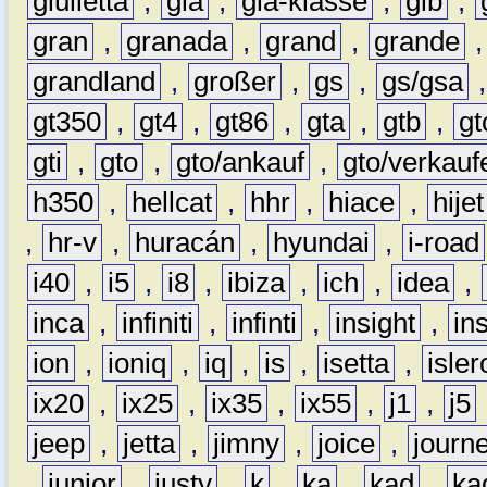
giulietta
,
gla
,
gla-klasse
,
glb
,
gran
,
granada
,
grand
,
grande
grandland
,
großer
,
gs
,
gs/gsa
gt350
,
gt4
,
gt86
,
gta
,
gtb
,
gt
gti
,
gto
,
gto/ankauf
,
gto/verkauf
h350
,
hellcat
,
hhr
,
hiace
,
hijet
,
hr-v
,
huracán
,
hyundai
,
i-road
i40
,
i5
,
i8
,
ibiza
,
ich
,
idea
,
inca
,
infiniti
,
infinti
,
insight
,
in
ion
,
ioniq
,
iq
,
is
,
isetta
,
isler
ix20
,
ix25
,
ix35
,
ix55
,
j1
,
j5
jeep
,
jetta
,
jimny
,
joice
,
journ
,
junior
,
justy
,
k
,
ka
,
kad
,
ka