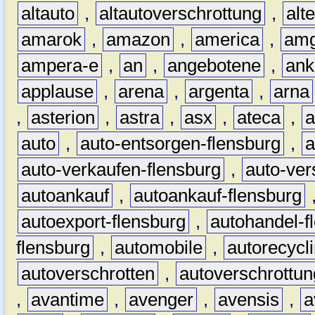
altauto
,
altautoverschrottung
,
alt
amarok
,
amazon
,
america
,
am
ampera-e
,
an
,
angebotene
,
ank
applause
,
arena
,
argenta
,
arna
,
asterion
,
astra
,
asx
,
ateca
,
a
auto
,
auto-entsorgen-flensburg
,
a
auto-verkaufen-flensburg
,
auto-ver
autoankauf
,
autoankauf-flensburg
autoexport-flensburg
,
autohandel-f
flensburg
,
automobile
,
autorecycl
autoverschrotten
,
autoverschrottun
,
avantime
,
avenger
,
avensis
,
a