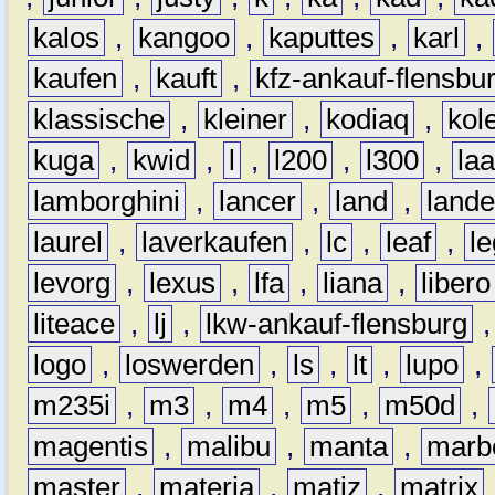
kalos
,
kangoo
,
kaputtes
,
karl
,
kaufen
,
kauft
,
kfz-ankauf-flensbu
klassische
,
kleiner
,
kodiaq
,
kol
kuga
,
kwid
,
l
,
l200
,
l300
,
la
lamborghini
,
lancer
,
land
,
lande
laurel
,
laverkaufen
,
lc
,
leaf
,
l
levorg
,
lexus
,
lfa
,
liana
,
libero
liteace
,
lj
,
lkw-ankauf-flensburg
logo
,
loswerden
,
ls
,
lt
,
lupo
,
m235i
,
m3
,
m4
,
m5
,
m50d
,
magentis
,
malibu
,
manta
,
marb
master
,
materia
,
matiz
,
matrix