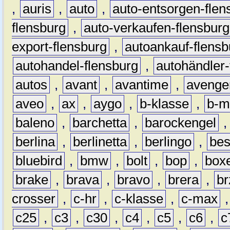
,
auris
,
auto
,
auto-entsorgen-flen
flensburg
,
auto-verkaufen-flensburg
export-flensburg
,
autoankauf-flensb
autohandel-flensburg
,
autohändler-
autos
,
avant
,
avantime
,
avenge
aveo
,
ax
,
aygo
,
b-klasse
,
b-m
baleno
,
barchetta
,
barockengel
berlina
,
berlinetta
,
berlingo
,
bes
bluebird
,
bmw
,
bolt
,
bop
,
box
brake
,
brava
,
bravo
,
brera
,
br
crosser
,
c-hr
,
c-klasse
,
c-max
c25
,
c3
,
c30
,
c4
,
c5
,
c6
,
c