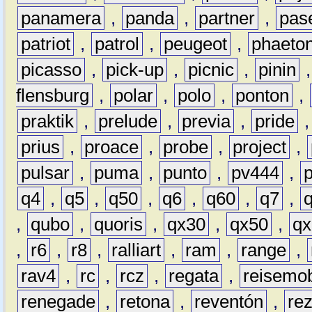
panamera
,
panda
,
partner
,
pas
patriot
,
patrol
,
peugeot
,
phaeto
picasso
,
pick-up
,
picnic
,
pinin
flensburg
,
polar
,
polo
,
ponton
,
praktik
,
prelude
,
previa
,
pride
prius
,
proace
,
probe
,
project
,
pulsar
,
puma
,
punto
,
pv444
,
q4
,
q5
,
q50
,
q6
,
q60
,
q7
,
,
qubo
,
quoris
,
qx30
,
qx50
,
qx
,
r6
,
r8
,
ralliart
,
ram
,
range
,
rav4
,
rc
,
rcz
,
regata
,
reisemob
renegade
,
retona
,
reventón
,
re