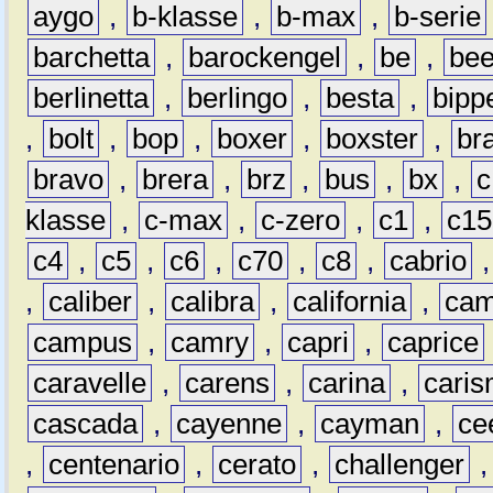
aygo
,
b-klasse
,
b-max
,
b-serie
barchetta
,
barockengel
,
be
,
be
berlinetta
,
berlingo
,
besta
,
bipp
,
bolt
,
bop
,
boxer
,
boxster
,
br
bravo
,
brera
,
brz
,
bus
,
bx
,
c
klasse
,
c-max
,
c-zero
,
c1
,
c15
c4
,
c5
,
c6
,
c70
,
c8
,
cabrio
,
caliber
,
calibra
,
california
,
cam
campus
,
camry
,
capri
,
caprice
caravelle
,
carens
,
carina
,
cari
cascada
,
cayenne
,
cayman
,
ce
,
centenario
,
cerato
,
challenger