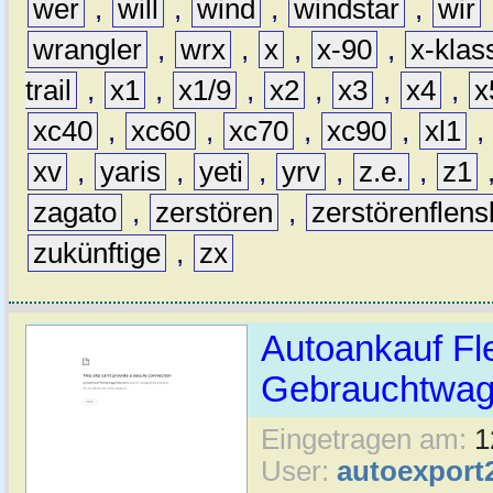
wer
,
will
,
wind
,
windstar
,
wir
wrangler
,
wrx
,
x
,
x-90
,
x-klas
trail
,
x1
,
x1/9
,
x2
,
x3
,
x4
,
x
xc40
,
xc60
,
xc70
,
xc90
,
xl1
,
xv
,
yaris
,
yeti
,
yrv
,
z.e.
,
z1
zagato
,
zerstören
,
zerstörenflen
zukünftige
,
zx
Autoankauf Fl
Gebrauchtwage
Eingetragen am:
1
User:
autoexport