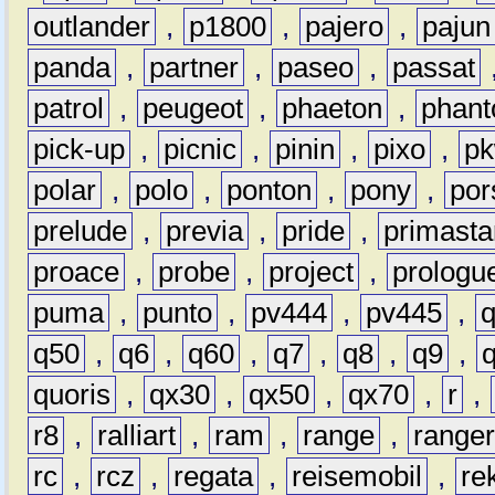
outlander
,
p1800
,
pajero
,
pajun
panda
,
partner
,
paseo
,
passat
patrol
,
peugeot
,
phaeton
,
phan
pick-up
,
picnic
,
pinin
,
pixo
,
p
polar
,
polo
,
ponton
,
pony
,
por
prelude
,
previa
,
pride
,
primasta
proace
,
probe
,
project
,
prologu
puma
,
punto
,
pv444
,
pv445
,
q50
,
q6
,
q60
,
q7
,
q8
,
q9
,
quoris
,
qx30
,
qx50
,
qx70
,
r
,
r8
,
ralliart
,
ram
,
range
,
range
rc
,
rcz
,
regata
,
reisemobil
,
re