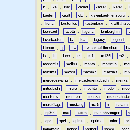
k
,
ka
,
kad
,
kadett
,
kadjar
,
käfer
,
kaufen
,
kauft
,
kfz
,
kfz-ankauf-flensburg
,
kona
,
kostenlos
,
kostenlose
,
kraftfahrze
laankauf
,
lacetti
,
laguna
,
lamborghini
,
l
laverkaufen
,
lc
,
leaf
,
legacy
,
legend
,
liteace
,
lj
,
lkw
,
lkw-ankauf-flensburg
,
lk
ls
,
lt
,
lupo
,
m
,
m1
,
m135i
,
m2
,
magentis
,
malibu
,
manta
,
marbella
,
ma
maxima
,
mazda
,
mazda2
,
mazda3
,
mb
mercedes-amg
,
mercedes-maybach
,
meriva
mitsubishi
,
miura
,
möchte
,
model
,
mode
monterey
,
montreal
,
monza
,
motorschade
murciélago
,
mustang
,
mx-5
,
n
,
navara
,
np300
,
nsx
,
nubira
,
nutzfahrzeugen
,
n
,
opc
,
opel
,
opirus
,
optima
,
orion
,
or
panamera
,
panda
,
partner
,
paseo
,
pass