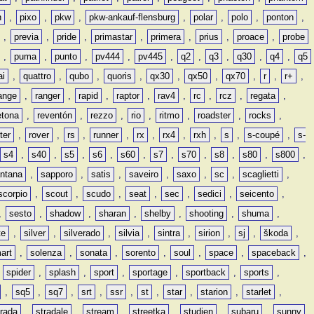
n
,
pixo
,
pkw
,
pkw-ankauf-flensburg
,
polar
,
polo
,
ponton
,
,
previa
,
pride
,
primastar
,
primera
,
prius
,
proace
,
probe
,
puma
,
punto
,
pv444
,
pv445
,
q2
,
q3
,
q30
,
q4
,
q5
ai
,
quattro
,
qubo
,
quoris
,
qx30
,
qx50
,
qx70
,
r
,
r+
,
ange
,
ranger
,
rapid
,
raptor
,
rav4
,
rc
,
rcz
,
regata
,
etona
,
reventón
,
rezzo
,
rio
,
ritmo
,
roadster
,
rocks
,
ter
,
rover
,
rs
,
runner
,
rx
,
rx4
,
rxh
,
s
,
s-coupé
,
s-
s4
,
s40
,
s5
,
s6
,
s60
,
s7
,
s70
,
s8
,
s80
,
s800
,
ntana
,
sapporo
,
satis
,
saveiro
,
saxo
,
sc
,
scaglietti
,
scorpio
,
scout
,
scudo
,
seat
,
sec
,
sedici
,
seicento
,
,
sesto
,
shadow
,
sharan
,
shelby
,
shooting
,
shuma
,
te
,
silver
,
silverado
,
silvia
,
sintra
,
sirion
,
sj
,
škoda
,
art
,
solenza
,
sonata
,
sorento
,
soul
,
space
,
spaceback
,
,
spider
,
splash
,
sport
,
sportage
,
sportback
,
sports
,
,
sq5
,
sq7
,
srt
,
ssr
,
st
,
star
,
starion
,
starlet
,
trada
,
stradale
,
stream
,
streetka
,
studien
,
subaru
,
sunny
,