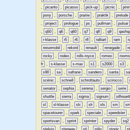
,
picanto
,
picasso
,
pick-up
,
picnic
,
pini
pony
,
porsche
,
prairie
,
praktik
,
prelude
,
project
,
prologue
,
ps
,
pullman
,
pulsar
,
q50
,
q6
,
q60
,
q7
,
q8
,
q9
,
qashq
r-klasse
,
r5
,
r6
,
r8
,
ralliart
,
ram
,
r
reisemobil
,
rekord
,
renault
,
renegade
,
r
rocky
,
rodeo
,
rolls-royce
,
romeo
,
rooms
fr
,
s-klasse
,
s-max
,
s1
,
s2000
,
s3
,
s90
,
sa
,
safrane
,
sandero
,
santa
,
sa
scénic
,
schnell
,
schrottauto
,
scirocco
,
senator
,
sephia
,
serena
,
sergio
,
serie
shuttle
,
sierra
,
sigma
,
signum
,
silhouet
sl
,
sl-klasse
,
slc
,
slr
,
sls
,
sm
,
sm
spacetourer
,
spark
,
speciale
,
speedster
sportsvan
,
sprint
,
sprinter
,
spyder
,
sq2
stelvio
,
stepway
,
sti
,
stilo
,
stonic
,
s