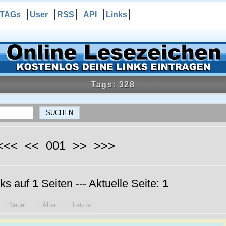
TAGs
User
RSS
API
Links
Tags: 328
 <<< << 001 >> >>>
ks auf
1
Seiten --- Aktuelle Seite:
1
Neuer
Älter
Letzte