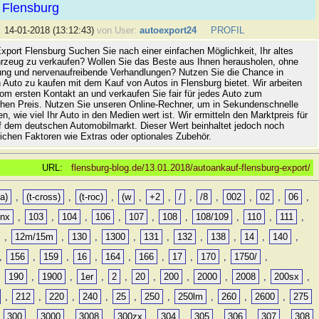
 Flensburg
:
14-01-2018 (13:12:43)
von User:
autoexport24
PROFIL
xport Flensburg Suchen Sie nach einer einfachen Möglichkeit, Ihr altes
rzeug zu verkaufen? Wollen Sie das Beste aus Ihnen herausholen, ohne
ung und nervenaufreibende Verhandlungen? Nutzen Sie die Chance in
 Auto zu kaufen mit dem Kauf von Autos in Flensburg bietet. Wir arbeiten
vom ersten Kontakt an und verkaufen Sie fair für jedes Auto zum
hen Preis. Nutzen Sie unseren Online-Rechner, um in Sekundenschnelle
n, wie viel Ihr Auto in den Medien wert ist. Wir ermitteln den Marktpreis für
uf dem deutschen Automobilmarkt. Dieser Wert beinhaltet jedoch noch
lichen Faktoren wie Extras oder optionales Zubehör.
URL:
flensburg-blog.de/13.01.2018/autoankauf-flensburg-export/
a)
,
(t-cross)
,
(t-roc)
,
(w
,
+2
,
/
,
/8
,
002
,
02
,
06
,
0nx
,
103
,
104
,
106
,
107
,
108
,
108/109
,
110
,
111
,
,
12m/15m
,
130
,
1300
,
131
,
132
,
138
,
14
,
140
,
,
156
,
159
,
16
,
164
,
166
,
17
,
170
,
1750/
,
,
190
,
1900
,
1er
,
2
,
20
,
200
,
2000
,
2008
,
200sx
,
,
212
,
220
,
240
,
25
,
250
,
250lm
,
260
,
2600
,
275
,
300
,
3000
,
3008
,
300zx
,
304
,
305
,
306
,
307
,
308