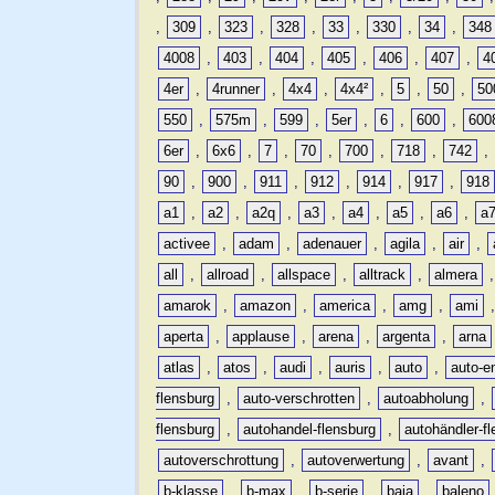
,
309
,
323
,
328
,
33
,
330
,
34
,
348
4008
,
403
,
404
,
405
,
406
,
407
,
4
4er
,
4runner
,
4x4
,
4x4²
,
5
,
50
,
50
550
,
575m
,
599
,
5er
,
6
,
600
,
600
6er
,
6x6
,
7
,
70
,
700
,
718
,
742
,
90
,
900
,
911
,
912
,
914
,
917
,
918
a1
,
a2
,
a2q
,
a3
,
a4
,
a5
,
a6
,
a
activee
,
adam
,
adenauer
,
agila
,
air
,
all
,
allroad
,
allspace
,
alltrack
,
almera
amarok
,
amazon
,
america
,
amg
,
ami
aperta
,
applause
,
arena
,
argenta
,
arna
atlas
,
atos
,
audi
,
auris
,
auto
,
auto-e
flensburg
,
auto-verschrotten
,
autoabholung
,
flensburg
,
autohandel-flensburg
,
autohändler-f
autoverschrottung
,
autoverwertung
,
avant
,
b-klasse
,
b-max
,
b-serie
,
baja
,
baleno