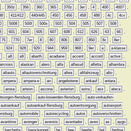
,
350z
,
356
,
360
,
365
,
370z
,
3er
,
4
,
400
,
4007
,
08
,
411/412
,
440/445
,
450
,
456
,
458
,
488
,
4c
,
4cv
,
0
,
5008
,
500l
,
500x
,
503
,
504
,
505
,
507
,
508
,
8
,
601
,
604
,
605
,
607
,
608
,
612
,
626
,
63
,
66
,
75
,
770
,
7er
,
8
,
80
,
806
,
807
,
850
,
8c
,
8er
,
,
924
,
928
,
929
,
944
,
959
,
968
,
9er
,
a
,
a-klasse
,
7
,
a8
,
a9
,
abarth
,
acadiane
,
accent
,
accord
,
active
,
aircross
,
alaskan
,
alero
,
alfa
,
alfasud
,
alfetta
,
alhambra
,
,
altauto
,
altautoverschrottung
,
altea
,
altfahrzeug
,
alto
,
,
ampera
,
ampera-e
,
an
,
angebotene
,
ankauf
,
antara
,
,
arosa
,
arteon
,
ascona
,
asterion
,
astra
,
asx
,
ateca
,
ntsorgen-flensburg
,
auto-loswerden-flensburg
,
auto-verkaufen-
autoankauf
,
autoankauf-flensburg
,
autoentsorgung
,
autoexport-
lensburg
,
automobile
,
autorecycling
,
autos
,
autoverschrotten
,
avantime
,
avenger
,
avensis
,
aventador
,
aveo
,
ax
,
aygo
,
,
barchetta
,
barockengel
,
be
,
bee
,
beetle
,
bel
,
berlina
,