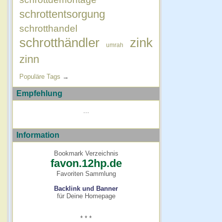
schrottentsorgung
schrotthandel
schrotthändler
zink
umrah
zinn
Populäre Tags
→
Empfehlung
...
Information
Bookmark Verzeichnis
favon.12hp.de
Favoriten Sammlung
Backlink und Banner
für Deine Homepage
* * *