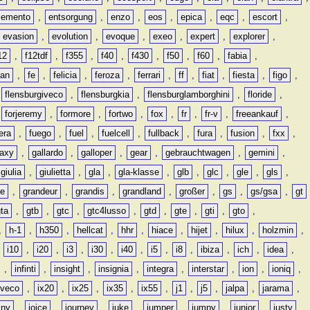
lemento
,
entsorgung
,
enzo
,
eos
,
epica
,
eqc
,
escort
,
evasion
,
evolution
,
evoque
,
exeo
,
expert
,
explorer
,
12
,
f12tdf
,
f355
,
f40
,
f430
,
f50
,
f60
,
fabia
,
man
,
fe
,
felicia
,
feroza
,
ferrari
,
ff
,
fiat
,
fiesta
,
figo
,
,
flensburgiveco
,
flensburgkia
,
flensburglamborghini
,
floride
,
,
forjeremy
,
formore
,
fortwo
,
fox
,
fr
,
fr-v
,
freeankauf
,
era
,
fuego
,
fuel
,
fuelcell
,
fullback
,
fura
,
fusion
,
fxx
,
laxy
,
gallardo
,
galloper
,
gear
,
gebrauchtwagen
,
gemini
,
giulia
,
giulietta
,
gla
,
gla-klasse
,
glb
,
glc
,
gle
,
gls
,
de
,
grandeur
,
grandis
,
grandland
,
großer
,
gs
,
gs/gsa
,
gt
gta
,
gtb
,
gtc
,
gtc4lusso
,
gtd
,
gte
,
gti
,
gto
,
,
h-1
,
h350
,
hellcat
,
hhr
,
hiace
,
hijet
,
hilux
,
holzmin
,
,
i10
,
i20
,
i3
,
i30
,
i40
,
i5
,
i8
,
ibiza
,
ich
,
idea
,
,
infinti
,
insight
,
insignia
,
integra
,
interstar
,
ion
,
ioniq
,
iveco
,
ix20
,
ix25
,
ix35
,
ix55
,
j1
,
j5
,
jalpa
,
jarama
,
mny
,
joice
,
journey
,
juke
,
jumper
,
jumpy
,
junior
,
justy
,