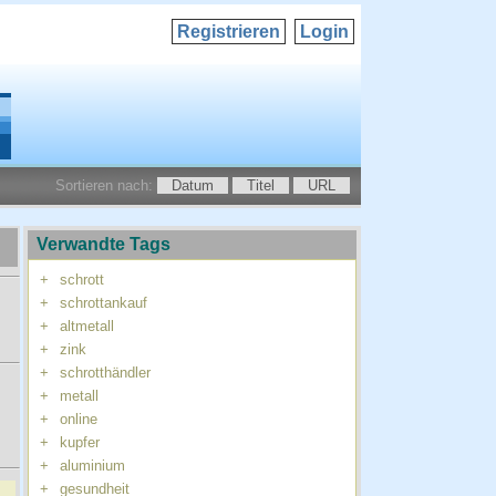
Registrieren
Login
Sortieren nach:
Datum
Titel
URL
Verwandte Tags
+
schrott
+
schrottankauf
+
altmetall
+
zink
+
schrotthändler
+
metall
+
online
+
kupfer
+
aluminium
+
gesundheit