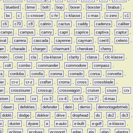
,
bluebird
,
bmw
,
bolt
,
bop
,
boxer
,
boxster
,
brabus
,
,
bx
,
c
,
c-crosser
,
c-hr
,
c-klasse
,
c-max
,
c-zero
,
c1
,
c6
,
c70
,
c8
,
cabrio
,
cactus
,
caddy
,
cadenza
,
caliber
campo
,
campus
,
camry
,
capri
,
caprice
,
captiva
,
captur
,
ival
,
carrera
,
cascada
,
cayenne
,
cayman
,
cee'd
,
celerio
,
ger
,
charade
,
charger
,
charmant
,
cherokee
,
cherry
,
troën
,
civic
,
cla
,
cla-klasse
,
clarity
,
clarus
,
clc-klasse
,
,
colt
,
combo
,
commander
,
commodore
,
compass
,
ia
,
cordoba
,
corolla
,
corona
,
corrado
,
corsa
,
corvette
,
ier
,
cr-v
,
cr-z
,
crafter
,
croma
,
cross
,
crossblade
,
an
,
crosstourer
,
crossup
,
crosswagon
,
cruiser
,
cruze
,
crx
stom
,
cuve
,
cx
,
cx-3
,
cx-4
,
cx-5
,
cx-7
,
d-max
,
,
dawn
,
defektes
,
defender
,
dein
,
demio
,
demontagebrtrieb
,
,
doblò
,
dodge
,
dokker
,
drive
,
drophead
,
ds
,
ds2
,
ds3
,
o
,
duster
,
dyane
,
e
,
e-auto
,
e-bulli
,
e-golf
,
e-klasse
,
9
,
eclipse
,
ecoluxe
,
ecosport
,
edge
,
ela
,
elan
,
elantra
,