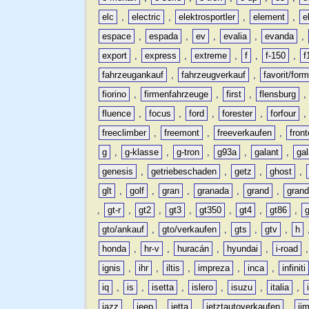
elc
,
electric
,
elektrosportler
,
element
,
e
espace
,
espada
,
ev
,
evalia
,
evanda
,
export
,
express
,
extreme
,
f
,
f-150
,
f
fahrzeugankauf
,
fahrzeugverkauf
,
favorit/for
fiorino
,
firmenfahrzeuge
,
first
,
flensburg
fluence
,
focus
,
ford
,
forester
,
forfour
freeclimber
,
freemont
,
freeverkaufen
,
front
g
,
g-klasse
,
g-tron
,
g93a
,
galant
,
ga
genesis
,
getriebeschaden
,
getz
,
ghost
,
glt
,
golf
,
gran
,
granada
,
grand
,
gran
,
gt-r
,
gt2
,
gt3
,
gt350
,
gt4
,
gt86
,
gto/ankauf
,
gto/verkaufen
,
gts
,
gtv
,
h
honda
,
hr-v
,
huracán
,
hyundai
,
i-road
ignis
,
ihr
,
iltis
,
impreza
,
inca
,
infiniti
iq
,
is
,
isetta
,
islero
,
isuzu
,
italia
,
jazz
,
jeep
,
jetta
,
jetztautoverkaufen
,
ji