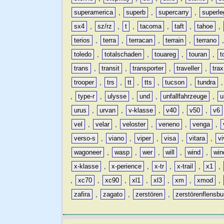
superamerica
,
superb
,
supercarry
,
superle
sx4
,
sz/rz
,
t
,
tacoma
,
taft
,
tahoe
,
terios
,
terra
,
terracan
,
terrain
,
terrano
toledo
,
totalschaden
,
touareg
,
touran
,
t
trans
,
transit
,
transporter
,
traveller
,
trax
trooper
,
trs
,
tt
,
tts
,
tucson
,
tundra
,
type-r
,
ulysse
,
und
,
unfallfahrzeuge
,
u
urus
,
urvan
,
v-klasse
,
v40
,
v50
,
v6
vel
,
velar
,
veloster
,
veneno
,
venga
,
verso-s
,
viano
,
viper
,
visa
,
vitara
,
vi
wagoneer
,
wasp
,
wer
,
will
,
wind
,
win
x-klasse
,
x-perience
,
x-tr
,
x-trail
,
x1
,
,
xc70
,
xc90
,
xl1
,
xl3
,
xm
,
xmod
,
zafira
,
zagato
,
zerstören
,
zerstörenflensbu