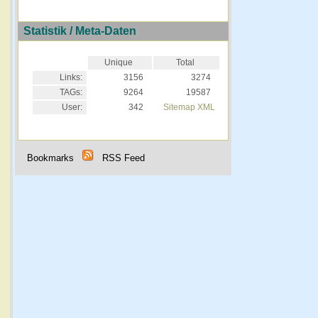
Statistik / Meta-Daten
Unique
Total
Links:
3156
3274
TAGs:
9264
19587
User:
342
Sitemap XML
Bookmarks
RSS Feed