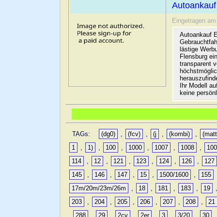
Autoankauf
Eingetragen am
Autoankauf E
Gebrauchtfah
lästige Werb
Flensburg ein
transparent 
höchstmöglic
herauszufinde
Ihr Modell a
keine persön
TAGs:
(dg0)
,
(fcv)
,
(j
,
(kombi)
,
(matt
1
,
1)
,
100
,
1000
,
1007
,
1008
,
10
114
,
12
,
121
,
123
,
124
,
126
,
127
145
,
146
,
147
,
15
,
1500/1600
,
155
17m/20m/23m/26m
,
18
,
181
,
183
,
19
203
,
204
,
205
,
206
,
207
,
208
,
21
,
288
,
29
,
2cv
,
2er
,
3
,
3/20
,
30