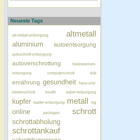
Neueste Tags
altmetall
alt-metall-entsorgung
aluminium
autoentsorgung
autoschrott-entsorgung
autoverschrottung
badewannen-
entsorgung
computerschrott
diät
gesundheit
ernährung
haus-und-
elektroschrott
health
kabel-entsorgung
metall
kupfer
kupfer-entsorgung
mg
schrott
online
packages
schrottabholung
schrottankauf
schrottdemontage