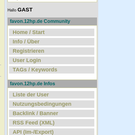
GAST
Hallo
favon.12hp.de Community
Home / Start
Info / Über
Registrieren
User Login
TAGs / Keywords
favon.12hp.de Infos
Liste der User
Nutzungsbedingungen
Backlink / Banner
RSS Feed (XML)
API (Im-/Export)