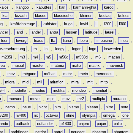
kalos
,
kangoo
,
kaputtes
,
karl
,
karmann-ghia
,
karoq
,
,
kia
,
kizashi
,
klasse
,
klassische
,
kleiner
,
kodiaq
,
koleos
ug
,
kraftfahrzeuge
,
kubistar
,
kuga
,
kwid
,
l
,
l200
,
l300
,
ancer
,
land
,
lander
,
lantra
,
lassen
,
latitude
,
laurel
,
leon
,
levorg
,
lexus
,
lfa
,
liana
,
libero
,
limousine
,
linea
,
wverschrottung
,
lm
,
ln
,
lodgy
,
logan
,
logo
,
loswerden
,
m235i
,
m3
,
m4
,
m5
,
m50d
,
m550d
,
m6
,
macan
,
rea
,
massif
,
master
,
materia
,
matiz
,
matrix
,
maverick
,
,
mcv
,
mégane
,
méhari
,
mehr
,
mein
,
mercedes
,
,
micra
,
midi
,
mii
,
mirafiori
,
mirai
,
mit
,
mito
,
l-f
,
modelle
,
modus
,
mokka
,
mondeo
,
mondial
,
n
,
movano
,
move
,
mps
,
mpv
,
mr2
,
multipla
,
murano
,
,
nemo
,
neue
,
nicht
,
niro
,
nismo
,
nissan
,
nitro
,
note
v200
,
nv400
,
nx
,
octavia
,
ohne
,
olympia
,
omega
,
one
lando
,
outback
,
outlander
,
p1800
,
pajero
,
pajun
,
palio
,
at
,
pathfinder
,
patriot
,
patrol
,
peugeot
,
phaeton
,
phantom