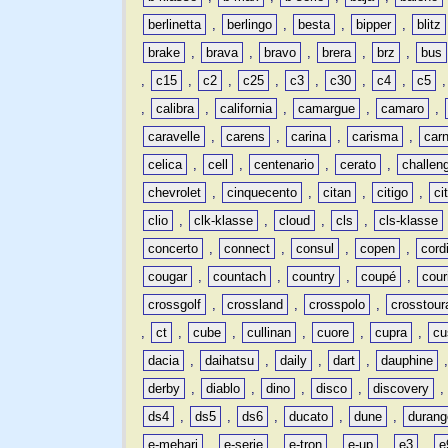
berlinetta
,
berlingo
,
besta
,
bipper
,
blitz
brake
,
brava
,
bravo
,
brera
,
brz
,
bus
,
c15
,
c2
,
c25
,
c3
,
c30
,
c4
,
c5
,
calibra
,
california
,
camargue
,
camaro
,
caravelle
,
carens
,
carina
,
carisma
,
carn
celica
,
cell
,
centenario
,
cerato
,
challen
chevrolet
,
cinquecento
,
citan
,
citigo
,
ci
clio
,
clk-klasse
,
cloud
,
cls
,
cls-klasse
concerto
,
connect
,
consul
,
copen
,
cord
cougar
,
countach
,
country
,
coupé
,
cour
crossgolf
,
crossland
,
crosspolo
,
crosstour
,
ct
,
cube
,
cullinan
,
cuore
,
cupra
,
cu
dacia
,
daihatsu
,
daily
,
dart
,
dauphine
derby
,
diablo
,
dino
,
disco
,
discovery
ds4
,
ds5
,
ds6
,
ducato
,
dune
,
durang
e-mehari
,
e-serie
,
e-tron
,
e-up
,
e3
,
e