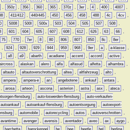
,
350z
,
356
,
360
,
365
,
370z
,
3er
,
4
,
400
,
4007
,
08
,
411/412
,
440/445
,
450
,
456
,
458
,
488
,
4c
,
4cv
,
0
,
5008
,
500l
,
500x
,
503
,
504
,
505
,
507
,
508
,
8
,
601
,
604
,
605
,
607
,
608
,
612
,
626
,
63
,
66
,
75
,
770
,
7er
,
8
,
80
,
806
,
807
,
850
,
8c
,
8er
,
,
924
,
928
,
929
,
944
,
959
,
968
,
9er
,
a
,
a-klasse
,
7
,
a8
,
a9
,
abarth
,
acadiane
,
accent
,
accord
,
active
,
aircross
,
alaskan
,
alero
,
alfa
,
alfasud
,
alfetta
,
alhambra
,
,
altauto
,
altautoverschrottung
,
altea
,
altfahrzeug
,
alto
,
,
ampera
,
ampera-e
,
an
,
angebotene
,
ankauf
,
antara
,
,
arosa
,
arteon
,
ascona
,
asterion
,
astra
,
asx
,
ateca
,
ntsorgen-flensburg
,
auto-loswerden-flensburg
,
auto-verkaufen-
autoankauf
,
autoankauf-flensburg
,
autoentsorgung
,
autoexport-
lensburg
,
automobile
,
autorecycling
,
autos
,
autoverschrotten
,
avantime
,
avenger
,
avensis
,
aventador
,
aveo
,
ax
,
aygo
,
,
barchetta
,
barockengel
,
be
,
bee
,
beetle
,
bel
,
berlina
,