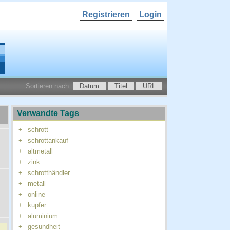
Registrieren
Login
Sortieren nach:
Datum
Titel
URL
Verwandte Tags
+
schrott
+
schrottankauf
+
altmetall
+
zink
+
schrotthändler
+
metall
+
online
+
kupfer
+
aluminium
+
gesundheit