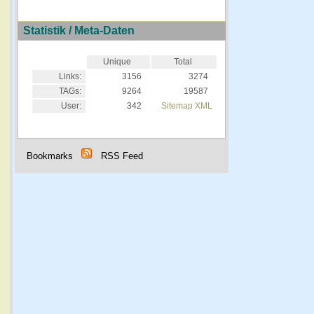
Statistik / Meta-Daten
Unique
Total
Links:
3156
3274
TAGs:
9264
19587
User:
342
Sitemap XML
Bookmarks
RSS Feed