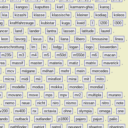
kalos
,
kangoo
,
kaputtes
,
karl
,
karmann-ghia
,
karoq
,
,
kia
,
kizashi
,
klasse
,
klassische
,
kleiner
,
kodiaq
,
koleos
ug
,
kraftfahrzeuge
,
kubistar
,
kuga
,
kwid
,
l
,
l200
,
l300
,
ancer
,
land
,
lander
,
lantra
,
lassen
,
latitude
,
laurel
,
leon
,
levorg
,
lexus
,
lfa
,
liana
,
libero
,
limousine
,
linea
,
wverschrottung
,
lm
,
ln
,
lodgy
,
logan
,
logo
,
loswerden
,
m235i
,
m3
,
m4
,
m5
,
m50d
,
m550d
,
m6
,
macan
,
rea
,
massif
,
master
,
materia
,
matiz
,
matrix
,
maverick
,
,
mcv
,
mégane
,
méhari
,
mehr
,
mein
,
mercedes
,
,
micra
,
midi
,
mii
,
mirafiori
,
mirai
,
mit
,
mito
,
l-f
,
modelle
,
modus
,
mokka
,
mondeo
,
mondial
,
n
,
movano
,
move
,
mps
,
mpv
,
mr2
,
multipla
,
murano
,
,
nemo
,
neue
,
nicht
,
niro
,
nismo
,
nissan
,
nitro
,
note
v200
,
nv400
,
nx
,
octavia
,
ohne
,
olympia
,
omega
,
one
lando
,
outback
,
outlander
,
p1800
,
pajero
,
pajun
,
palio
,
at
,
pathfinder
,
patriot
,
patrol
,
peugeot
,
phaeton
,
phantom