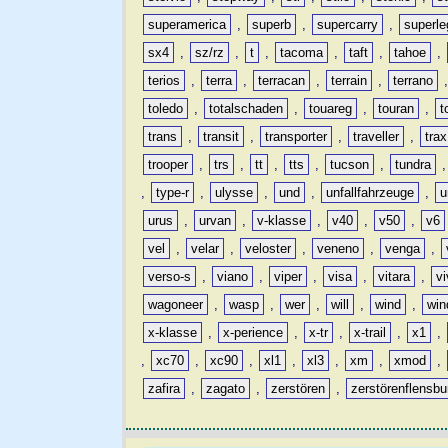
superamerica
,
superb
,
supercarry
,
superle
sx4
,
sz/rz
,
t
,
tacoma
,
taft
,
tahoe
,
terios
,
terra
,
terracan
,
terrain
,
terrano
toledo
,
totalschaden
,
touareg
,
touran
,
t
trans
,
transit
,
transporter
,
traveller
,
trax
trooper
,
trs
,
tt
,
tts
,
tucson
,
tundra
,
type-r
,
ulysse
,
und
,
unfallfahrzeuge
,
u
urus
,
urvan
,
v-klasse
,
v40
,
v50
,
v6
vel
,
velar
,
veloster
,
veneno
,
venga
,
verso-s
,
viano
,
viper
,
visa
,
vitara
,
vi
wagoneer
,
wasp
,
wer
,
will
,
wind
,
win
x-klasse
,
x-perience
,
x-tr
,
x-trail
,
x1
,
,
xc70
,
xc90
,
xl1
,
xl3
,
xm
,
xmod
,
zafira
,
zagato
,
zerstören
,
zerstörenflensbu