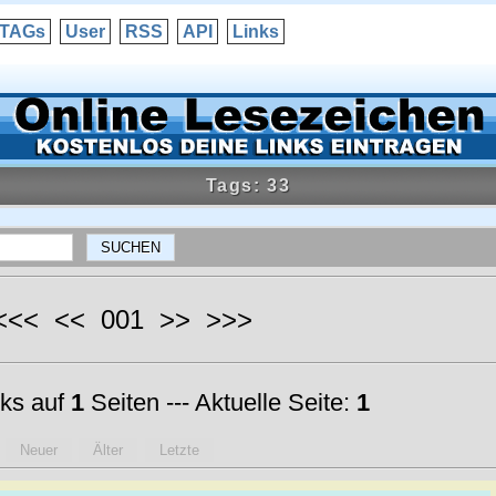
TAGs
User
RSS
API
Links
Tags: 33
 <<< << 001 >> >>>
ks auf
1
Seiten --- Aktuelle Seite:
1
Neuer
Älter
Letzte