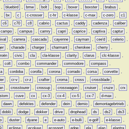
,
bluebird
,
bmw
,
bolt
,
bop
,
boxer
,
boxster
,
brabus
,
,
bx
,
c
,
c-crosser
,
c-hr
,
c-klasse
,
c-max
,
c-zero
,
c1
,
c6
,
c70
,
c8
,
cabrio
,
cactus
,
caddy
,
cadenza
,
caliber
campo
,
campus
,
camry
,
capri
,
caprice
,
captiva
,
captur
,
ival
,
carrera
,
cascada
,
cayenne
,
cayman
,
cee'd
,
celerio
,
ger
,
charade
,
charger
,
charmant
,
cherokee
,
cherry
,
troën
,
civic
,
cla
,
cla-klasse
,
clarity
,
clarus
,
clc-klasse
,
,
colt
,
combo
,
commander
,
commodore
,
compass
,
ia
,
cordoba
,
corolla
,
corona
,
corrado
,
corsa
,
corvette
,
ier
,
cr-v
,
cr-z
,
crafter
,
croma
,
cross
,
crossblade
,
an
,
crosstourer
,
crossup
,
crosswagon
,
cruiser
,
cruze
,
crx
stom
,
cuve
,
cx
,
cx-3
,
cx-4
,
cx-5
,
cx-7
,
d-max
,
,
dawn
,
defektes
,
defender
,
dein
,
demio
,
demontagebrtrieb
,
,
doblò
,
dodge
,
dokker
,
drive
,
drophead
,
ds
,
ds2
,
ds3
,
o
,
duster
,
dyane
,
e
,
e-auto
,
e-bulli
,
e-golf
,
e-klasse
,
9
,
eclipse
,
ecoluxe
,
ecosport
,
edge
,
ela
,
elan
,
elantra
,