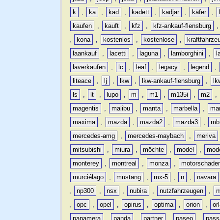
k
,
ka
,
kad
,
kadett
,
kadjar
,
käfer
,
kaufen
,
kauft
,
kfz
,
kfz-ankauf-flensburg
,
kona
,
kostenlos
,
kostenlose
,
kraftfahrze
laankauf
,
lacetti
,
laguna
,
lamborghini
,
l
laverkaufen
,
lc
,
leaf
,
legacy
,
legend
,
liteace
,
lj
,
lkw
,
lkw-ankauf-flensburg
,
lk
ls
,
lt
,
lupo
,
m
,
m1
,
m135i
,
m2
,
magentis
,
malibu
,
manta
,
marbella
,
ma
maxima
,
mazda
,
mazda2
,
mazda3
,
mb
mercedes-amg
,
mercedes-maybach
,
meriva
mitsubishi
,
miura
,
möchte
,
model
,
mode
monterey
,
montreal
,
monza
,
motorschade
murciélago
,
mustang
,
mx-5
,
n
,
navara
,
np300
,
nsx
,
nubira
,
nutzfahrzeugen
,
n
,
opc
,
opel
,
opirus
,
optima
,
orion
,
or
panamera
,
panda
,
partner
,
paseo
,
pass