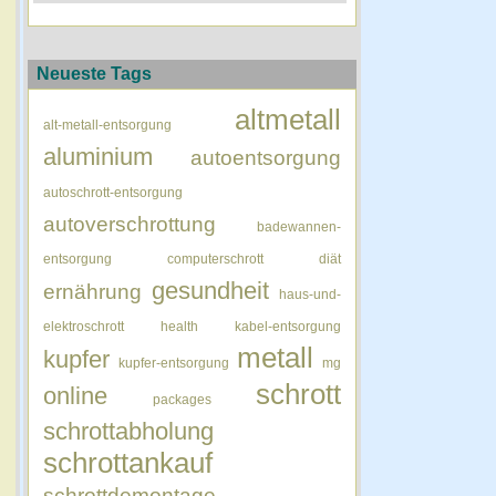
Neueste Tags
altmetall
alt-metall-entsorgung
aluminium
autoentsorgung
autoschrott-entsorgung
autoverschrottung
badewannen-
entsorgung
computerschrott
diät
gesundheit
ernährung
haus-und-
elektroschrott
health
kabel-entsorgung
metall
kupfer
kupfer-entsorgung
mg
schrott
online
packages
schrottabholung
schrottankauf
schrottdemontage