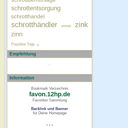
schrottentsorgung
schrotthandel
schrotthändler
zink
umrah
zinn
Populäre Tags
→
Empfehlung
...
Information
Bookmark Verzeichnis
favon.12hp.de
Favoriten Sammlung
Backlink und Banner
für Deine Homepage
* * *