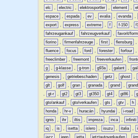
elc
,
electric
,
elektrosportler
,
element
,
e
espace
,
espada
,
ev
,
evalia
,
evanda
,
export
,
express
,
extreme
,
f
,
f-150
,
f
fahrzeugankauf
,
fahrzeugverkauf
,
favorit/for
fiorino
,
firmenfahrzeuge
,
first
,
flensburg
fluence
,
focus
,
ford
,
forester
,
forfour
freeclimber
,
freemont
,
freeverkaufen
,
front
g
,
g-klasse
,
g-tron
,
g93a
,
galant
,
ga
genesis
,
getriebeschaden
,
getz
,
ghost
,
glt
,
golf
,
gran
,
granada
,
grand
,
gran
,
gt-r
,
gt2
,
gt3
,
gt350
,
gt4
,
gt86
,
gto/ankauf
,
gto/verkaufen
,
gts
,
gtv
,
h
honda
,
hr-v
,
huracán
,
hyundai
,
i-road
ignis
,
ihr
,
iltis
,
impreza
,
inca
,
infiniti
iq
,
is
,
isetta
,
islero
,
isuzu
,
italia
,
jazz
,
jeep
,
jetta
,
jetztautoverkaufen
,
ji