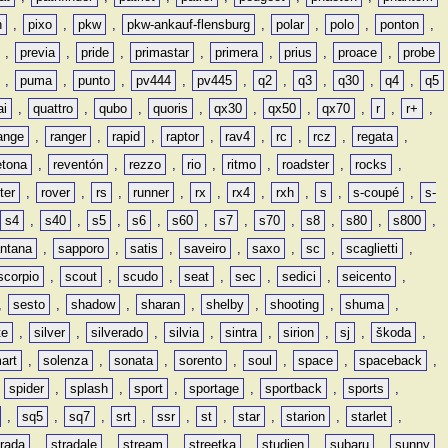
n
,
pixo
,
pkw
,
pkw-ankauf-flensburg
,
polar
,
polo
,
ponton
,
,
previa
,
pride
,
primastar
,
primera
,
prius
,
proace
,
probe
,
puma
,
punto
,
pv444
,
pv445
,
q2
,
q3
,
q30
,
q4
,
q5
ai
,
quattro
,
qubo
,
quoris
,
qx30
,
qx50
,
qx70
,
r
,
r+
,
ange
,
ranger
,
rapid
,
raptor
,
rav4
,
rc
,
rcz
,
regata
,
etona
,
reventón
,
rezzo
,
rio
,
ritmo
,
roadster
,
rocks
,
ter
,
rover
,
rs
,
runner
,
rx
,
rx4
,
rxh
,
s
,
s-coupé
,
s-
s4
,
s40
,
s5
,
s6
,
s60
,
s7
,
s70
,
s8
,
s80
,
s800
,
ntana
,
sapporo
,
satis
,
saveiro
,
saxo
,
sc
,
scaglietti
,
scorpio
,
scout
,
scudo
,
seat
,
sec
,
sedici
,
seicento
,
,
sesto
,
shadow
,
sharan
,
shelby
,
shooting
,
shuma
,
te
,
silver
,
silverado
,
silvia
,
sintra
,
sirion
,
sj
,
škoda
,
art
,
solenza
,
sonata
,
sorento
,
soul
,
space
,
spaceback
,
,
spider
,
splash
,
sport
,
sportage
,
sportback
,
sports
,
,
sq5
,
sq7
,
srt
,
ssr
,
st
,
star
,
starion
,
starlet
,
trada
,
stradale
,
stream
,
streetka
,
studien
,
subaru
,
sunny
,