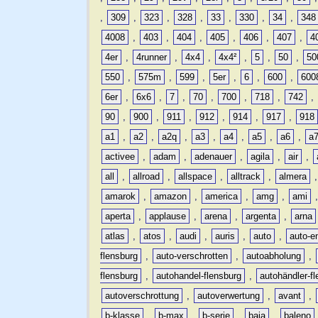
,
309
,
323
,
328
,
33
,
330
,
34
,
348
4008
,
403
,
404
,
405
,
406
,
407
,
4
4er
,
4runner
,
4x4
,
4x4²
,
5
,
50
,
50
550
,
575m
,
599
,
5er
,
6
,
600
,
600
6er
,
6x6
,
7
,
70
,
700
,
718
,
742
,
90
,
900
,
911
,
912
,
914
,
917
,
918
a1
,
a2
,
a2q
,
a3
,
a4
,
a5
,
a6
,
a
activee
,
adam
,
adenauer
,
agila
,
air
,
all
,
allroad
,
allspace
,
alltrack
,
almera
amarok
,
amazon
,
america
,
amg
,
ami
aperta
,
applause
,
arena
,
argenta
,
arna
atlas
,
atos
,
audi
,
auris
,
auto
,
auto-e
flensburg
,
auto-verschrotten
,
autoabholung
,
flensburg
,
autohandel-flensburg
,
autohändler-f
autoverschrottung
,
autoverwertung
,
avant
,
b-klasse
,
b-max
,
b-serie
,
baja
,
baleno