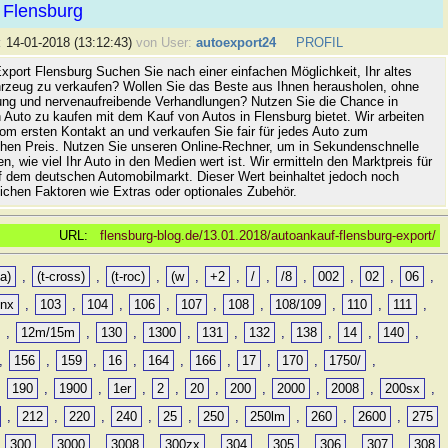
 Flensburg
:
14-01-2018 (13:12:43)
von User:
autoexport24
PROFIL
xport Flensburg Suchen Sie nach einer einfachen Möglichkeit, Ihr altes
rzeug zu verkaufen? Wollen Sie das Beste aus Ihnen herausholen, ohne
ung und nervenaufreibende Verhandlungen? Nutzen Sie die Chance in
 Auto zu kaufen mit dem Kauf von Autos in Flensburg bietet. Wir arbeiten
vom ersten Kontakt an und verkaufen Sie fair für jedes Auto zum
hen Preis. Nutzen Sie unseren Online-Rechner, um in Sekundenschnelle
n, wie viel Ihr Auto in den Medien wert ist. Wir ermitteln den Marktpreis für
uf dem deutschen Automobilmarkt. Dieser Wert beinhaltet jedoch noch
lichen Faktoren wie Extras oder optionales Zubehör.
URL:
flensburg-blog.de/13.01.2018/autoankauf-flensburg-export/
a)
,
(t-cross)
,
(t-roc)
,
(w
,
+2
,
/
,
/8
,
002
,
02
,
06
,
0nx
,
103
,
104
,
106
,
107
,
108
,
108/109
,
110
,
111
,
,
12m/15m
,
130
,
1300
,
131
,
132
,
138
,
14
,
140
,
,
156
,
159
,
16
,
164
,
166
,
17
,
170
,
1750/
,
,
190
,
1900
,
1er
,
2
,
20
,
200
,
2000
,
2008
,
200sx
,
,
212
,
220
,
240
,
25
,
250
,
250lm
,
260
,
2600
,
275
,
300
,
3000
,
3008
,
300zx
,
304
,
305
,
306
,
307
,
308