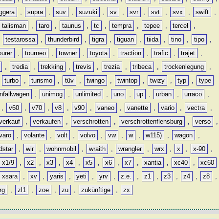
ggera
,
supra
,
suv
,
suzuki
,
sv
,
svr
,
svt
,
svx
,
swift
,
talisman
,
taro
,
taunus
,
tc
,
tempra
,
tepee
,
tercel
,
,
testarossa
,
thunderbird
,
tigra
,
tiguan
,
tiida
,
tino
,
tipo
,
ourer
,
tourneo
,
towner
,
toyota
,
traction
,
trafic
,
trajet
,
,
tredia
,
trekking
,
trevis
,
trezia
,
tribeca
,
trockenlegung
,
,
turbo
,
turismo
,
tüv
,
twingo
,
twintop
,
twizy
,
typ
,
type
nfallwagen
,
unimog
,
unlimited
,
uno
,
up
,
urban
,
urraco
,
,
v60
,
v70
,
v8
,
v90
,
vaneo
,
vanette
,
vario
,
vectra
,
verkauf
,
verkaufen
,
verschrotten
,
verschrottenflensburg
,
verso
,
varo
,
volante
,
volt
,
volvo
,
vw
,
w
,
w115)
,
wagon
,
dstar
,
wir
,
wohnmobil
,
wraith
,
wrangler
,
wrx
,
x
,
x-90
,
x1/9
,
x2
,
x3
,
x4
,
x5
,
x6
,
x7
,
xantia
,
xc40
,
xc60
xsara
,
xv
,
yaris
,
yeti
,
yrv
,
z.e.
,
z1
,
z3
,
z4
,
z8
,
rg
,
zl1
,
zoe
,
zu
,
zukünftige
,
zx