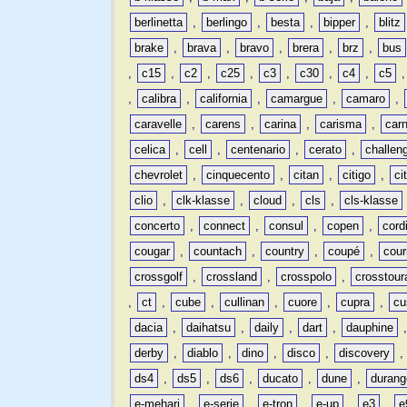
berlinetta
,
berlingo
,
besta
,
bipper
,
blitz
brake
,
brava
,
bravo
,
brera
,
brz
,
bus
,
c15
,
c2
,
c25
,
c3
,
c30
,
c4
,
c5
,
calibra
,
california
,
camargue
,
camaro
,
caravelle
,
carens
,
carina
,
carisma
,
carn
celica
,
cell
,
centenario
,
cerato
,
challen
chevrolet
,
cinquecento
,
citan
,
citigo
,
ci
clio
,
clk-klasse
,
cloud
,
cls
,
cls-klasse
concerto
,
connect
,
consul
,
copen
,
cord
cougar
,
countach
,
country
,
coupé
,
cour
crossgolf
,
crossland
,
crosspolo
,
crosstour
,
ct
,
cube
,
cullinan
,
cuore
,
cupra
,
cu
dacia
,
daihatsu
,
daily
,
dart
,
dauphine
derby
,
diablo
,
dino
,
disco
,
discovery
ds4
,
ds5
,
ds6
,
ducato
,
dune
,
durang
e-mehari
,
e-serie
,
e-tron
,
e-up
,
e3
,
e