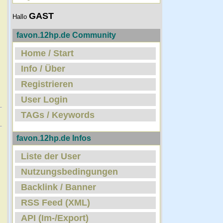
GAST
Hallo
favon.12hp.de Community
Home / Start
Info / Über
Registrieren
User Login
TAGs / Keywords
favon.12hp.de Infos
Liste der User
Nutzungsbedingungen
Backlink / Banner
RSS Feed (XML)
API (Im-/Export)