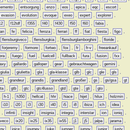
lemento
,
entsorgung
,
enzo
,
eos
,
epica
,
eqc
,
escort
,
evasion
,
evolution
,
evoque
,
exeo
,
expert
,
explorer
,
12
,
f12tdf
,
f355
,
f40
,
f430
,
f50
,
f60
,
fabia
,
man
,
fe
,
felicia
,
feroza
,
ferrari
,
ff
,
fiat
,
fiesta
,
figo
,
,
flensburgiveco
,
flensburgkia
,
flensburglamborghini
,
floride
,
,
forjeremy
,
formore
,
fortwo
,
fox
,
fr
,
fr-v
,
freeankauf
,
era
,
fuego
,
fuel
,
fuelcell
,
fullback
,
fura
,
fusion
,
fxx
,
laxy
,
gallardo
,
galloper
,
gear
,
gebrauchtwagen
,
gemini
,
giulia
,
giulietta
,
gla
,
gla-klasse
,
glb
,
glc
,
gle
,
gls
,
de
,
grandeur
,
grandis
,
grandland
,
großer
,
gs
,
gs/gsa
,
gt
gta
,
gtb
,
gtc
,
gtc4lusso
,
gtd
,
gte
,
gti
,
gto
,
,
h-1
,
h350
,
hellcat
,
hhr
,
hiace
,
hijet
,
hilux
,
holzmin
,
,
i10
,
i20
,
i3
,
i30
,
i40
,
i5
,
i8
,
ibiza
,
ich
,
idea
,
,
infinti
,
insight
,
insignia
,
integra
,
interstar
,
ion
,
ioniq
,
iveco
,
ix20
,
ix25
,
ix35
,
ix55
,
j1
,
j5
,
jalpa
,
jarama
,
mny
,
joice
,
journey
,
juke
,
jumper
,
jumpy
,
junior
,
justy
,