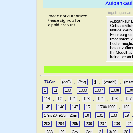
Autoankauf
Eingetragen am
Autoankauf E
Gebrauchtfah
lästige Werb
Flensburg ein
transparent 
höchstmöglic
herauszufinde
Ihr Modell a
keine persön
TAGs:
(dg0)
,
(fcv)
,
(j
,
(kombi)
,
(matt
1
,
1)
,
100
,
1000
,
1007
,
1008
,
10
114
,
12
,
121
,
123
,
124
,
126
,
127
145
,
146
,
147
,
15
,
1500/1600
,
155
17m/20m/23m/26m
,
18
,
181
,
183
,
19
203
,
204
,
205
,
206
,
207
,
208
,
21
,
288
,
29
,
2cv
,
2er
,
3
,
3/20
,
30