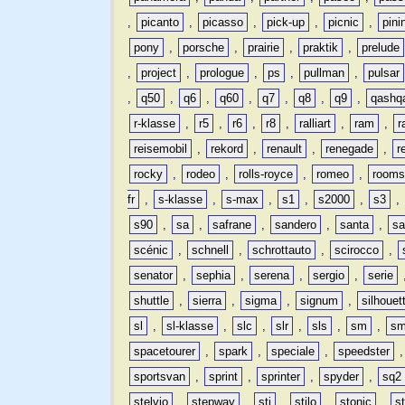
,
picanto
,
picasso
,
pick-up
,
picnic
,
pini
pony
,
porsche
,
prairie
,
praktik
,
prelude
,
project
,
prologue
,
ps
,
pullman
,
pulsar
,
q50
,
q6
,
q60
,
q7
,
q8
,
q9
,
qashq
r-klasse
,
r5
,
r6
,
r8
,
ralliart
,
ram
,
r
reisemobil
,
rekord
,
renault
,
renegade
,
r
rocky
,
rodeo
,
rolls-royce
,
romeo
,
rooms
fr
,
s-klasse
,
s-max
,
s1
,
s2000
,
s3
,
s90
,
sa
,
safrane
,
sandero
,
santa
,
sa
scénic
,
schnell
,
schrottauto
,
scirocco
,
senator
,
sephia
,
serena
,
sergio
,
serie
shuttle
,
sierra
,
sigma
,
signum
,
silhouet
sl
,
sl-klasse
,
slc
,
slr
,
sls
,
sm
,
sm
spacetourer
,
spark
,
speciale
,
speedster
sportsvan
,
sprint
,
sprinter
,
spyder
,
sq2
stelvio
,
stepway
,
sti
,
stilo
,
stonic
,
s