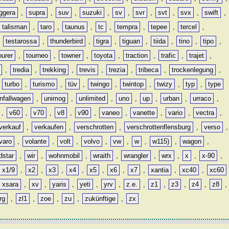
ggera
,
supra
,
suv
,
suzuki
,
sv
,
svr
,
svt
,
svx
,
swift
,
talisman
,
taro
,
taunus
,
tc
,
tempra
,
tepee
,
tercel
,
,
testarossa
,
thunderbird
,
tigra
,
tiguan
,
tiida
,
tino
,
tipo
,
ourer
,
tourneo
,
towner
,
toyota
,
traction
,
trafic
,
trajet
,
,
tredia
,
trekking
,
trevis
,
trezia
,
tribeca
,
trockenlegung
,
,
turbo
,
turismo
,
tüv
,
twingo
,
twintop
,
twizy
,
typ
,
type
nfallwagen
,
unimog
,
unlimited
,
uno
,
up
,
urban
,
urraco
,
,
v60
,
v70
,
v8
,
v90
,
vaneo
,
vanette
,
vario
,
vectra
,
verkauf
,
verkaufen
,
verschrotten
,
verschrottenflensburg
,
verso
,
varo
,
volante
,
volt
,
volvo
,
vw
,
w
,
w115)
,
wagon
,
dstar
,
wir
,
wohnmobil
,
wraith
,
wrangler
,
wrx
,
x
,
x-90
,
x1/9
,
x2
,
x3
,
x4
,
x5
,
x6
,
x7
,
xantia
,
xc40
,
xc60
xsara
,
xv
,
yaris
,
yeti
,
yrv
,
z.e.
,
z1
,
z3
,
z4
,
z8
,
rg
,
zl1
,
zoe
,
zu
,
zukünftige
,
zx