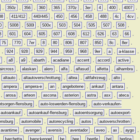
,
350z
,
356
,
360
,
365
,
370z
,
3er
,
4
,
400
,
4007
,
08
,
411/412
,
440/445
,
450
,
456
,
458
,
488
,
4c
,
4cv
,
0
,
5008
,
500l
,
500x
,
503
,
504
,
505
,
507
,
508
,
8
,
601
,
604
,
605
,
607
,
608
,
612
,
626
,
63
,
66
,
75
,
770
,
7er
,
8
,
80
,
806
,
807
,
850
,
8c
,
8er
,
,
924
,
928
,
929
,
944
,
959
,
968
,
9er
,
a
,
a-klasse
,
7
,
a8
,
a9
,
abarth
,
acadiane
,
accent
,
accord
,
active
,
aircross
,
alaskan
,
alero
,
alfa
,
alfasud
,
alfetta
,
alhambra
,
,
altauto
,
altautoverschrottung
,
altea
,
altfahrzeug
,
alto
,
,
ampera
,
ampera-e
,
an
,
angebotene
,
ankauf
,
antara
,
,
arosa
,
arteon
,
ascona
,
asterion
,
astra
,
asx
,
ateca
,
ntsorgen-flensburg
,
auto-loswerden-flensburg
,
auto-verkaufen-
autoankauf
,
autoankauf-flensburg
,
autoentsorgung
,
autoexport-
lensburg
,
automobile
,
autorecycling
,
autos
,
autoverschrotten
,
avantime
,
avenger
,
avensis
,
aventador
,
aveo
,
ax
,
aygo
,
,
barchetta
,
barockengel
,
be
,
bee
,
beetle
,
bel
,
berlina
,