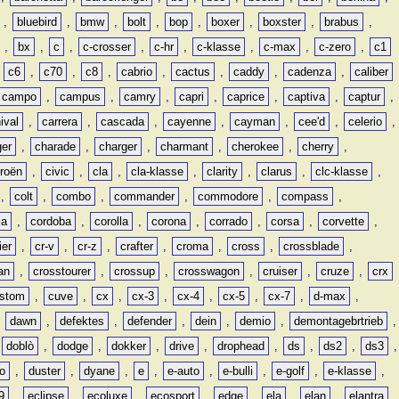
,
bluebird
,
bmw
,
bolt
,
bop
,
boxer
,
boxster
,
brabus
,
,
bx
,
c
,
c-crosser
,
c-hr
,
c-klasse
,
c-max
,
c-zero
,
c1
,
c6
,
c70
,
c8
,
cabrio
,
cactus
,
caddy
,
cadenza
,
caliber
campo
,
campus
,
camry
,
capri
,
caprice
,
captiva
,
captur
,
ival
,
carrera
,
cascada
,
cayenne
,
cayman
,
cee'd
,
celerio
,
ger
,
charade
,
charger
,
charmant
,
cherokee
,
cherry
,
troën
,
civic
,
cla
,
cla-klasse
,
clarity
,
clarus
,
clc-klasse
,
,
colt
,
combo
,
commander
,
commodore
,
compass
,
ia
,
cordoba
,
corolla
,
corona
,
corrado
,
corsa
,
corvette
,
ier
,
cr-v
,
cr-z
,
crafter
,
croma
,
cross
,
crossblade
,
an
,
crosstourer
,
crossup
,
crosswagon
,
cruiser
,
cruze
,
crx
stom
,
cuve
,
cx
,
cx-3
,
cx-4
,
cx-5
,
cx-7
,
d-max
,
,
dawn
,
defektes
,
defender
,
dein
,
demio
,
demontagebrtrieb
,
,
doblò
,
dodge
,
dokker
,
drive
,
drophead
,
ds
,
ds2
,
ds3
,
o
,
duster
,
dyane
,
e
,
e-auto
,
e-bulli
,
e-golf
,
e-klasse
,
9
,
eclipse
,
ecoluxe
,
ecosport
,
edge
,
ela
,
elan
,
elantra
,