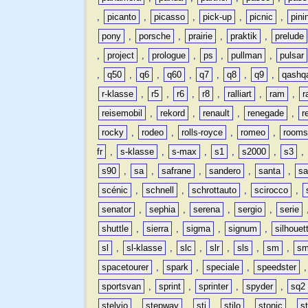
,
picanto
,
picasso
,
pick-up
,
picnic
,
pini
pony
,
porsche
,
prairie
,
praktik
,
prelude
,
project
,
prologue
,
ps
,
pullman
,
pulsar
,
q50
,
q6
,
q60
,
q7
,
q8
,
q9
,
qashq
r-klasse
,
r5
,
r6
,
r8
,
ralliart
,
ram
,
r
reisemobil
,
rekord
,
renault
,
renegade
,
r
rocky
,
rodeo
,
rolls-royce
,
romeo
,
rooms
fr
,
s-klasse
,
s-max
,
s1
,
s2000
,
s3
,
s90
,
sa
,
safrane
,
sandero
,
santa
,
sa
scénic
,
schnell
,
schrottauto
,
scirocco
,
senator
,
sephia
,
serena
,
sergio
,
serie
shuttle
,
sierra
,
sigma
,
signum
,
silhouet
sl
,
sl-klasse
,
slc
,
slr
,
sls
,
sm
,
sm
spacetourer
,
spark
,
speciale
,
speedster
sportsvan
,
sprint
,
sprinter
,
spyder
,
sq2
stelvio
,
stepway
,
sti
,
stilo
,
stonic
,
s