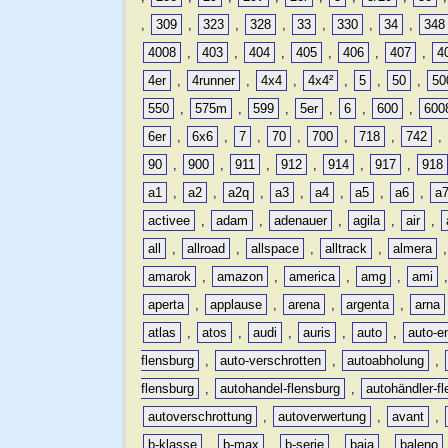
,
309
,
323
,
328
,
33
,
330
,
34
,
348
4008
,
403
,
404
,
405
,
406
,
407
,
4
4er
,
4runner
,
4x4
,
4x4²
,
5
,
50
,
50
550
,
575m
,
599
,
5er
,
6
,
600
,
600
6er
,
6x6
,
7
,
70
,
700
,
718
,
742
,
90
,
900
,
911
,
912
,
914
,
917
,
918
a1
,
a2
,
a2q
,
a3
,
a4
,
a5
,
a6
,
a
activee
,
adam
,
adenauer
,
agila
,
air
,
all
,
allroad
,
allspace
,
alltrack
,
almera
amarok
,
amazon
,
america
,
amg
,
ami
aperta
,
applause
,
arena
,
argenta
,
arna
atlas
,
atos
,
audi
,
auris
,
auto
,
auto-e
flensburg
,
auto-verschrotten
,
autoabholung
,
flensburg
,
autohandel-flensburg
,
autohändler-f
autoverschrottung
,
autoverwertung
,
avant
,
b-klasse
,
b-max
,
b-serie
,
baja
,
baleno