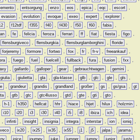
lemento
,
entsorgung
,
enzo
,
eos
,
epica
,
eqc
,
escort
,
evasion
,
evolution
,
evoque
,
exeo
,
expert
,
explorer
,
12
,
f12tdf
,
f355
,
f40
,
f430
,
f50
,
f60
,
fabia
,
man
,
fe
,
felicia
,
feroza
,
ferrari
,
ff
,
fiat
,
fiesta
,
figo
,
,
flensburgiveco
,
flensburgkia
,
flensburglamborghini
,
floride
,
,
forjeremy
,
formore
,
fortwo
,
fox
,
fr
,
fr-v
,
freeankauf
,
era
,
fuego
,
fuel
,
fuelcell
,
fullback
,
fura
,
fusion
,
fxx
,
laxy
,
gallardo
,
galloper
,
gear
,
gebrauchtwagen
,
gemini
,
giulia
,
giulietta
,
gla
,
gla-klasse
,
glb
,
glc
,
gle
,
gls
,
de
,
grandeur
,
grandis
,
grandland
,
großer
,
gs
,
gs/gsa
,
gt
gta
,
gtb
,
gtc
,
gtc4lusso
,
gtd
,
gte
,
gti
,
gto
,
,
h-1
,
h350
,
hellcat
,
hhr
,
hiace
,
hijet
,
hilux
,
holzmin
,
,
i10
,
i20
,
i3
,
i30
,
i40
,
i5
,
i8
,
ibiza
,
ich
,
idea
,
,
infinti
,
insight
,
insignia
,
integra
,
interstar
,
ion
,
ioniq
,
iveco
,
ix20
,
ix25
,
ix35
,
ix55
,
j1
,
j5
,
jalpa
,
jarama
,
mny
,
joice
,
journey
,
juke
,
jumper
,
jumpy
,
junior
,
justy
,