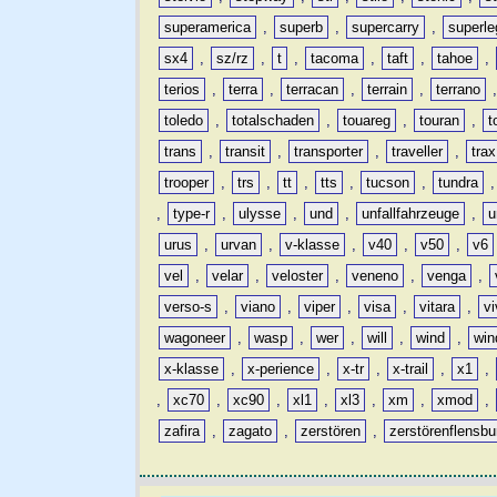
superamerica
,
superb
,
supercarry
,
superle
sx4
,
sz/rz
,
t
,
tacoma
,
taft
,
tahoe
,
terios
,
terra
,
terracan
,
terrain
,
terrano
toledo
,
totalschaden
,
touareg
,
touran
,
t
trans
,
transit
,
transporter
,
traveller
,
trax
trooper
,
trs
,
tt
,
tts
,
tucson
,
tundra
,
type-r
,
ulysse
,
und
,
unfallfahrzeuge
,
u
urus
,
urvan
,
v-klasse
,
v40
,
v50
,
v6
vel
,
velar
,
veloster
,
veneno
,
venga
,
verso-s
,
viano
,
viper
,
visa
,
vitara
,
vi
wagoneer
,
wasp
,
wer
,
will
,
wind
,
win
x-klasse
,
x-perience
,
x-tr
,
x-trail
,
x1
,
,
xc70
,
xc90
,
xl1
,
xl3
,
xm
,
xmod
,
zafira
,
zagato
,
zerstören
,
zerstörenflensbu