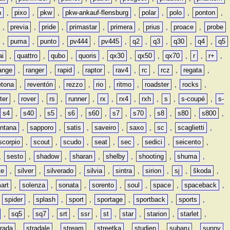
n
,
pixo
,
pkw
,
pkw-ankauf-flensburg
,
polar
,
polo
,
ponton
,
,
previa
,
pride
,
primastar
,
primera
,
prius
,
proace
,
probe
,
puma
,
punto
,
pv444
,
pv445
,
q2
,
q3
,
q30
,
q4
,
q5
ai
,
quattro
,
qubo
,
quoris
,
qx30
,
qx50
,
qx70
,
r
,
r+
,
ange
,
ranger
,
rapid
,
raptor
,
rav4
,
rc
,
rcz
,
regata
,
etona
,
reventón
,
rezzo
,
rio
,
ritmo
,
roadster
,
rocks
,
ter
,
rover
,
rs
,
runner
,
rx
,
rx4
,
rxh
,
s
,
s-coupé
,
s-
s4
,
s40
,
s5
,
s6
,
s60
,
s7
,
s70
,
s8
,
s80
,
s800
,
ntana
,
sapporo
,
satis
,
saveiro
,
saxo
,
sc
,
scaglietti
,
scorpio
,
scout
,
scudo
,
seat
,
sec
,
sedici
,
seicento
,
,
sesto
,
shadow
,
sharan
,
shelby
,
shooting
,
shuma
,
te
,
silver
,
silverado
,
silvia
,
sintra
,
sirion
,
sj
,
škoda
,
art
,
solenza
,
sonata
,
sorento
,
soul
,
space
,
spaceback
,
,
spider
,
splash
,
sport
,
sportage
,
sportback
,
sports
,
,
sq5
,
sq7
,
srt
,
ssr
,
st
,
star
,
starion
,
starlet
,
trada
,
stradale
,
stream
,
streetka
,
studien
,
subaru
,
sunny
,