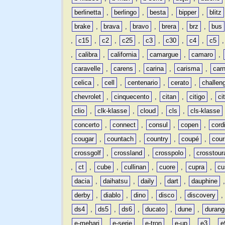
berlinetta
,
berlingo
,
besta
,
bipper
,
blitz
brake
,
brava
,
bravo
,
brera
,
brz
,
bus
,
c15
,
c2
,
c25
,
c3
,
c30
,
c4
,
c5
,
calibra
,
california
,
camargue
,
camaro
,
caravelle
,
carens
,
carina
,
carisma
,
carn
celica
,
cell
,
centenario
,
cerato
,
challen
chevrolet
,
cinquecento
,
citan
,
citigo
,
ci
clio
,
clk-klasse
,
cloud
,
cls
,
cls-klasse
concerto
,
connect
,
consul
,
copen
,
cord
cougar
,
countach
,
country
,
coupé
,
cour
crossgolf
,
crossland
,
crosspolo
,
crosstour
,
ct
,
cube
,
cullinan
,
cuore
,
cupra
,
cu
dacia
,
daihatsu
,
daily
,
dart
,
dauphine
derby
,
diablo
,
dino
,
disco
,
discovery
ds4
,
ds5
,
ds6
,
ducato
,
dune
,
durang
e-mehari
,
e-serie
,
e-tron
,
e-up
,
e3
,
e