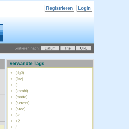
Registrieren
Login
Sortieren nach:
Datum
Titel
URL
Verwandte Tags
+
(dg0)
+
(fcv)
+
(j
+
(kombi)
+
(matta)
+
(t-cross)
+
(t-roc)
+
(w
+
+2
+
/