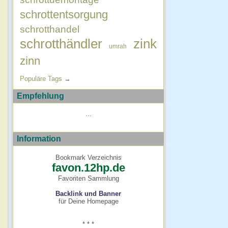
schrottentsorgung
schrotthandel
schrotthändler
zink
umrah
zinn
Populäre Tags
→
Empfehlung
...
Information
Bookmark Verzeichnis
favon.12hp.de
Favoriten Sammlung
Backlink und Banner
für Deine Homepage
* * *