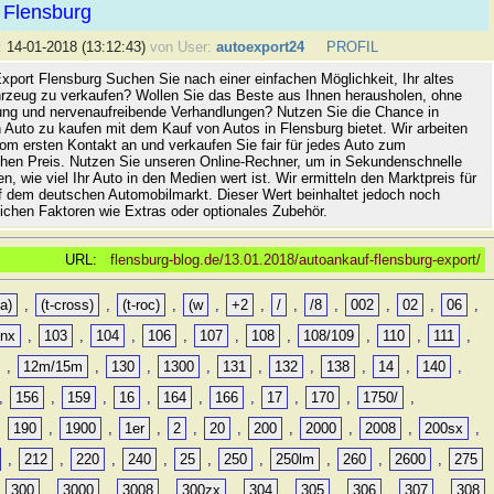
 Flensburg
:
14-01-2018 (13:12:43)
von User:
autoexport24
PROFIL
xport Flensburg Suchen Sie nach einer einfachen Möglichkeit, Ihr altes
rzeug zu verkaufen? Wollen Sie das Beste aus Ihnen herausholen, ohne
ung und nervenaufreibende Verhandlungen? Nutzen Sie die Chance in
 Auto zu kaufen mit dem Kauf von Autos in Flensburg bietet. Wir arbeiten
vom ersten Kontakt an und verkaufen Sie fair für jedes Auto zum
hen Preis. Nutzen Sie unseren Online-Rechner, um in Sekundenschnelle
n, wie viel Ihr Auto in den Medien wert ist. Wir ermitteln den Marktpreis für
uf dem deutschen Automobilmarkt. Dieser Wert beinhaltet jedoch noch
lichen Faktoren wie Extras oder optionales Zubehör.
URL:
flensburg-blog.de/13.01.2018/autoankauf-flensburg-export/
a)
,
(t-cross)
,
(t-roc)
,
(w
,
+2
,
/
,
/8
,
002
,
02
,
06
,
0nx
,
103
,
104
,
106
,
107
,
108
,
108/109
,
110
,
111
,
,
12m/15m
,
130
,
1300
,
131
,
132
,
138
,
14
,
140
,
,
156
,
159
,
16
,
164
,
166
,
17
,
170
,
1750/
,
,
190
,
1900
,
1er
,
2
,
20
,
200
,
2000
,
2008
,
200sx
,
,
212
,
220
,
240
,
25
,
250
,
250lm
,
260
,
2600
,
275
,
300
,
3000
,
3008
,
300zx
,
304
,
305
,
306
,
307
,
308