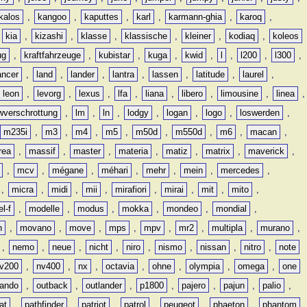
kalos
,
kangoo
,
kaputtes
,
karl
,
karmann-ghia
,
karoq
,
,
kia
,
kizashi
,
klasse
,
klassische
,
kleiner
,
kodiaq
,
koleos
ug
,
kraftfahrzeuge
,
kubistar
,
kuga
,
kwid
,
l
,
l200
,
l300
,
ancer
,
land
,
lander
,
lantra
,
lassen
,
latitude
,
laurel
,
leon
,
levorg
,
lexus
,
lfa
,
liana
,
libero
,
limousine
,
linea
,
wverschrottung
,
lm
,
ln
,
lodgy
,
logan
,
logo
,
loswerden
,
m235i
,
m3
,
m4
,
m5
,
m50d
,
m550d
,
m6
,
macan
,
rea
,
massif
,
master
,
materia
,
matiz
,
matrix
,
maverick
,
,
mcv
,
mégane
,
méhari
,
mehr
,
mein
,
mercedes
,
,
micra
,
midi
,
mii
,
mirafiori
,
mirai
,
mit
,
mito
,
l-f
,
modelle
,
modus
,
mokka
,
mondeo
,
mondial
,
n
,
movano
,
move
,
mps
,
mpv
,
mr2
,
multipla
,
murano
,
,
nemo
,
neue
,
nicht
,
niro
,
nismo
,
nissan
,
nitro
,
note
v200
,
nv400
,
nx
,
octavia
,
ohne
,
olympia
,
omega
,
one
lando
,
outback
,
outlander
,
p1800
,
pajero
,
pajun
,
palio
,
at
,
pathfinder
,
patriot
,
patrol
,
peugeot
,
phaeton
,
phantom