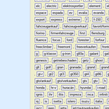
elc
,
electric
,
elektrosportler
,
element
,
e
espace
,
espada
,
ev
,
evalia
,
evanda
,
export
,
express
,
extreme
,
f
,
f-150
,
f
fahrzeugankauf
,
fahrzeugverkauf
,
favorit/for
fiorino
,
firmenfahrzeuge
,
first
,
flensburg
fluence
,
focus
,
ford
,
forester
,
forfour
freeclimber
,
freemont
,
freeverkaufen
,
front
g
,
g-klasse
,
g-tron
,
g93a
,
galant
,
ga
genesis
,
getriebeschaden
,
getz
,
ghost
,
glt
,
golf
,
gran
,
granada
,
grand
,
gran
,
gt-r
,
gt2
,
gt3
,
gt350
,
gt4
,
gt86
,
gto/ankauf
,
gto/verkaufen
,
gts
,
gtv
,
h
honda
,
hr-v
,
huracán
,
hyundai
,
i-road
ignis
,
ihr
,
iltis
,
impreza
,
inca
,
infiniti
iq
,
is
,
isetta
,
islero
,
isuzu
,
italia
,
jazz
,
jeep
,
jetta
,
jetztautoverkaufen
,
ji