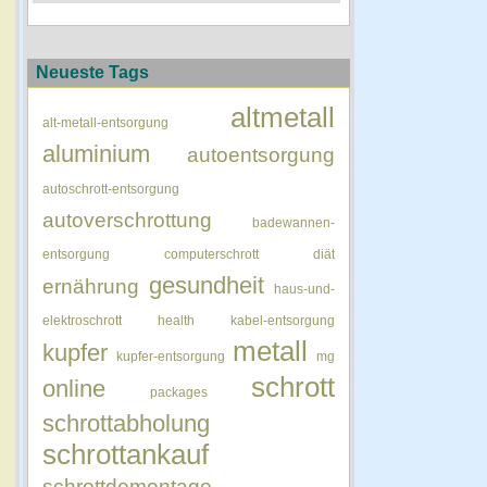
Neueste Tags
altmetall
alt-metall-entsorgung
aluminium
autoentsorgung
autoschrott-entsorgung
autoverschrottung
badewannen-
entsorgung
computerschrott
diät
gesundheit
ernährung
haus-und-
elektroschrott
health
kabel-entsorgung
metall
kupfer
kupfer-entsorgung
mg
schrott
online
packages
schrottabholung
schrottankauf
schrottdemontage