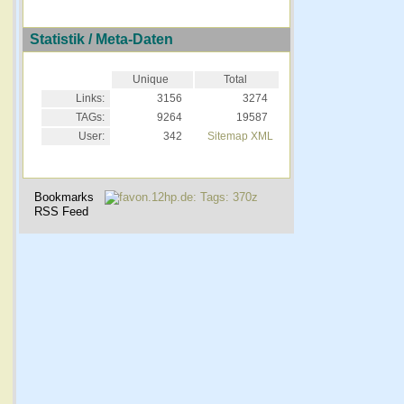
Statistik / Meta-Daten
Unique
Total
Links:
3156
3274
TAGs:
9264
19587
User:
342
Sitemap XML
Bookmarks
RSS Feed