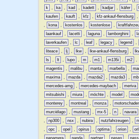
k
,
ka
,
kad
,
kadett
,
kadjar
,
käfer
,
kaufen
,
kauft
,
kfz
,
kfz-ankauf-flensburg
,
kona
,
kostenlos
,
kostenlose
,
kraftfahrze
laankauf
,
lacetti
,
laguna
,
lamborghini
,
l
laverkaufen
,
lc
,
leaf
,
legacy
,
legend
,
liteace
,
lj
,
lkw
,
lkw-ankauf-flensburg
,
lk
ls
,
lt
,
lupo
,
m
,
m1
,
m135i
,
m2
,
magentis
,
malibu
,
manta
,
marbella
,
ma
maxima
,
mazda
,
mazda2
,
mazda3
,
mb
mercedes-amg
,
mercedes-maybach
,
meriva
mitsubishi
,
miura
,
möchte
,
model
,
mode
monterey
,
montreal
,
monza
,
motorschade
murciélago
,
mustang
,
mx-5
,
n
,
navara
,
np300
,
nsx
,
nubira
,
nutzfahrzeugen
,
n
,
opc
,
opel
,
opirus
,
optima
,
orion
,
or
panamera
,
panda
,
partner
,
paseo
,
pass