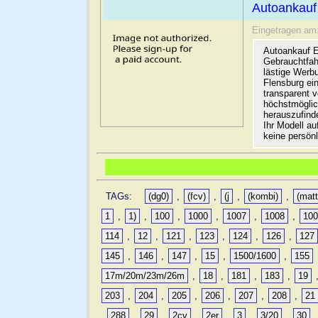
Autoankauf
Eingetragen am
Autoankauf E
Gebrauchtfah
lästige Werb
Flensburg ein
transparent 
höchstmöglic
herauszufinde
Ihr Modell a
keine persön
TAGs:
(dg0)
,
(fcv)
,
(j
,
(kombi)
,
(matt
1
,
1)
,
100
,
1000
,
1007
,
1008
,
10
114
,
12
,
121
,
123
,
124
,
126
,
127
145
,
146
,
147
,
15
,
1500/1600
,
155
17m/20m/23m/26m
,
18
,
181
,
183
,
19
203
,
204
,
205
,
206
,
207
,
208
,
21
,
288
,
29
,
2cv
,
2er
,
3
,
3/20
,
30