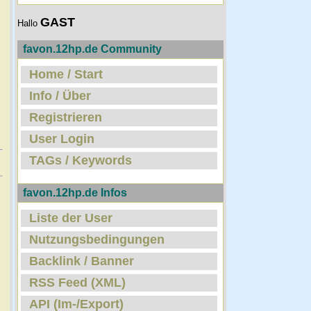
GAST
Hallo
favon.12hp.de Community
Home / Start
Info / Über
Registrieren
User Login
TAGs / Keywords
favon.12hp.de Infos
Liste der User
Nutzungsbedingungen
Backlink / Banner
RSS Feed (XML)
API (Im-/Export)