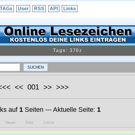
TAGs
User
RSS
API
Links
Tags: 370z
 <<< << 001 >> >>>
ks auf
1
Seiten --- Aktuelle Seite:
1
Neuer
Älter
Letzte