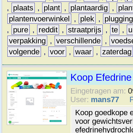
,
plaats
,
plant
,
plantaardig
,
pla
plantenvoerwinkel
,
plek
,
pluggin
,
pure
,
reddit
,
straatprijs
,
te
,
u
verpakking
,
verschillende
,
voeds
volgende
,
voor
,
waar
,
zaterdag
Koop Efedrine
Eingetragen am:
0
User:
mans77
Koop goedkope efe
voor gewichtsverl
efedrinehydrochl