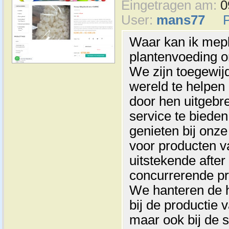
Eingetragen am:
0
User:
mans77
Waar kan ik me
plantenvoeding o
We zijn toegewij
wereld te helpen
door hen uitgebr
service te bieden
genieten bij onz
voor producten va
uitstekende after
concurrerende pr
We hanteren de h
bij de productie 
maar ook bij de s