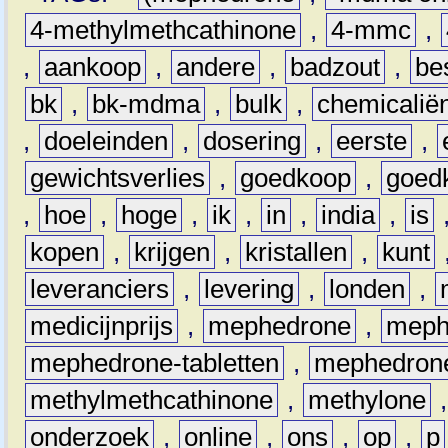
4-methylmethcathinone
,
4-mmc
,
,
aankoop
,
andere
,
badzout
,
be
bk
,
bk-mdma
,
bulk
,
chemicalië
,
doeleinden
,
dosering
,
eerste
,
gewichtsverlies
,
goedkoop
,
goed
,
hoe
,
hoge
,
ik
,
in
,
india
,
is
kopen
,
krijgen
,
kristallen
,
kunt
leveranciers
,
levering
,
londen
,
medicijnprijs
,
mephedrone
,
meph
mephedrone-tabletten
,
mephedrone
methylmethcathinone
,
methylone
onderzoek
,
online
,
ons
,
op
,
p