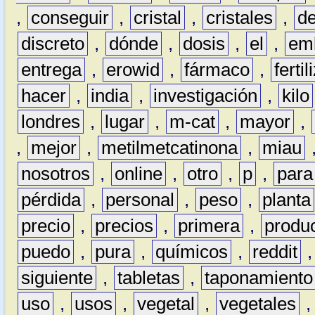
,
conseguir
,
cristal
,
cristales
,
d
discreto
,
dónde
,
dosis
,
el
,
em
entrega
,
erowid
,
fármaco
,
ferti
hacer
,
india
,
investigación
,
kilo
londres
,
lugar
,
m-cat
,
mayor
,
,
mejor
,
metilmetcatinona
,
miau
nosotros
,
online
,
otro
,
p
,
para
pérdida
,
personal
,
peso
,
planta
precio
,
precios
,
primera
,
produ
puedo
,
pura
,
químicos
,
reddit
siguiente
,
tabletas
,
taponamiento
uso
,
usos
,
vegetal
,
vegetales