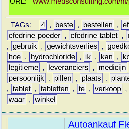
URL:
www.medsconsulting.com/nl/p
TAGs:
4
,
beste
,
bestellen
,
e
efedrine-poeder
,
efedrine-tablet
,
,
gebruik
,
gewichtsverlies
,
goedk
hoe
,
hydrochloride
,
ik
,
kan
,
k
legitieme
,
leveranciers
,
medicijn
persoonlijk
,
pillen
,
plaats
,
plant
,
tablet
,
tabletten
,
te
,
verkoop
waar
,
winkel
Autoankauf Fl