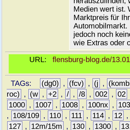
herauszufinden, w
Medien wert ist. 
Marktpreis für I
Automobilmarkt. 
jedoch noch kein
wie Extras oder 
URL:
flensburg-blog.de/13.0
TAGs:
(dg0)
,
(fcv)
,
(j
,
(komb
roc)
,
(w
,
+2
,
/
,
/8
,
002
,
02
1000
,
1007
,
1008
,
100nx
,
10
,
108/109
,
110
,
111
,
114
,
12
127
,
12m/15m
,
130
,
1300
,
13