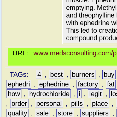
muscle. Ephedrin
emptying. Methyl
and theophylline 
with ephedrine wi
This led to creat
compound produc
URL:
www.medsconsulting.com/pro
TAGs:
4
,
best
,
burners
,
buy
ephedri
,
ephedrine
,
factory
,
fat
how
,
hydrochloride
,
i
,
legit
,
lo
,
order
,
personal
,
pills
,
place
,
quality
,
sale
,
store
,
suppliers
,