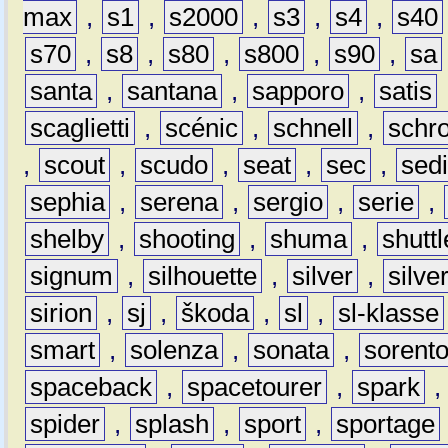
max
,
s1
,
s2000
,
s3
,
s4
,
s40
s70
,
s8
,
s80
,
s800
,
s90
,
sa
santa
,
santana
,
sapporo
,
satis
scaglietti
,
scénic
,
schnell
,
schro
,
scout
,
scudo
,
seat
,
sec
,
sedi
sephia
,
serena
,
sergio
,
serie
,
shelby
,
shooting
,
shuma
,
shuttl
signum
,
silhouette
,
silver
,
silve
sirion
,
sj
,
škoda
,
sl
,
sl-klasse
smart
,
solenza
,
sonata
,
sorent
spaceback
,
spacetourer
,
spark
spider
,
splash
,
sport
,
sportage