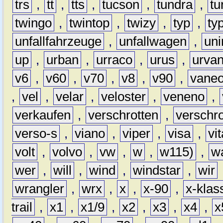
trs
,
tt
,
tts
,
tucson
,
tundra
,
tu
twingo
,
twintop
,
twizy
,
typ
,
ty
unfallfahrzeuge
,
unfallwagen
,
un
up
,
urban
,
urraco
,
urus
,
urva
v6
,
v60
,
v70
,
v8
,
v90
,
vane
,
vel
,
velar
,
veloster
,
veneno
,
verkaufen
,
verschrotten
,
verschro
verso-s
,
viano
,
viper
,
visa
,
vi
volt
,
volvo
,
vw
,
w
,
w115)
,
w
wer
,
will
,
wind
,
windstar
,
wir
wrangler
,
wrx
,
x
,
x-90
,
x-klas
trail
,
x1
,
x1/9
,
x2
,
x3
,
x4
,
x