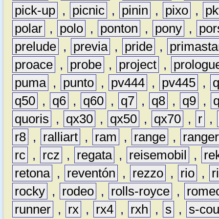
pick-up
,
picnic
,
pinin
,
pixo
,
p
polar
,
polo
,
ponton
,
pony
,
por
prelude
,
previa
,
pride
,
primasta
proace
,
probe
,
project
,
prologu
puma
,
punto
,
pv444
,
pv445
,
q50
,
q6
,
q60
,
q7
,
q8
,
q9
,
quoris
,
qx30
,
qx50
,
qx70
,
r
,
r8
,
ralliart
,
ram
,
range
,
range
rc
,
rcz
,
regata
,
reisemobil
,
re
retona
,
reventón
,
rezzo
,
rio
,
r
rocky
,
rodeo
,
rolls-royce
,
rome
runner
,
rx
,
rx4
,
rxh
,
s
,
s-co