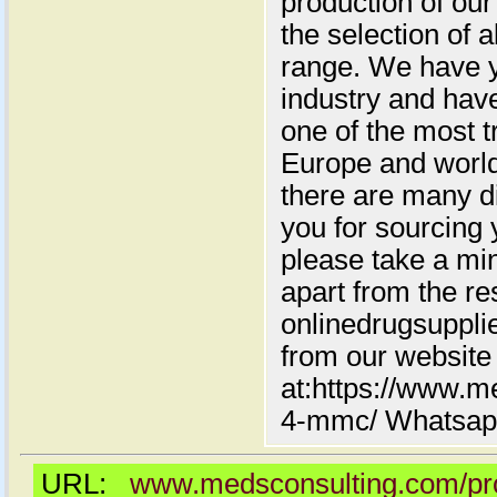
production of our
the selection of 
range. We have y
industry and have
one of the most t
Europe and world
there are many di
you for sourcing
please take a mi
apart from the re
onlinedrugsuppl
from our website
at:https://www.m
4-mmc/ Whatsap
URL:
www.medsconsulting.com/pro