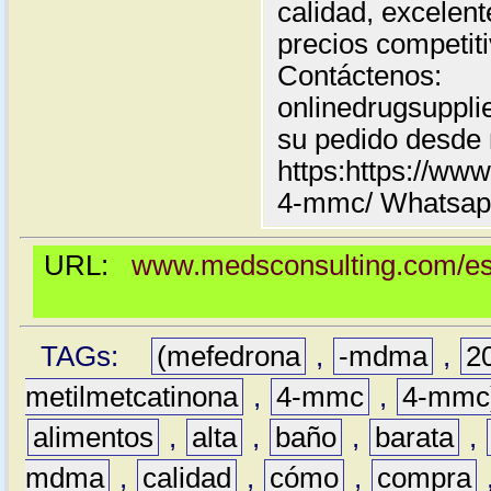
calidad, excelent
precios competiti
Contáctenos:
onlinedrugsuppl
su pedido desde 
https:https://ww
4-mmc/ Whatsap
URL:
www.medsconsulting.com/es
TAGs:
(mefedrona
,
-mdma
,
2
metilmetcatinona
,
4-mmc
,
4-mmc
alimentos
,
alta
,
baño
,
barata
,
mdma
,
calidad
,
cómo
,
compra