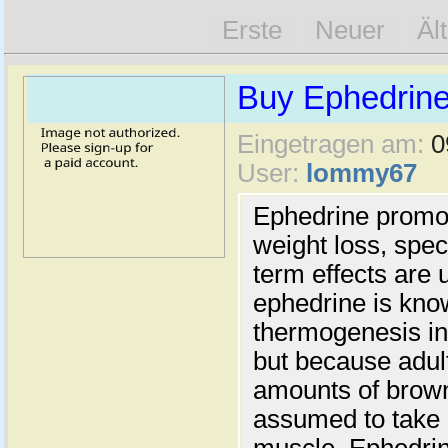
Erste
Neuer
Äl
Buy Ephedrin
Eingetragen am:
0
User:
lommy67
Ephedrine promo
weight loss, specif
term effects are
ephedrine is kno
thermogenesis in
but because adul
amounts of brown
assumed to take p