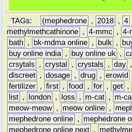
TAGs:
(mephedrone
,
2018
,
4
methylmethcathinone
,
4-mmc
,
4-
bath
,
bk-mdma online
,
bulk
,
bu
buy online india
,
buy online uk
,
c
crsytals
,
crystal
,
crystals
,
day
discreet
,
dosage
,
drug
,
erowid
fertilizer
,
first
,
food
,
for
,
get
,
list
,
london
,
loss
,
m-cat
,
m-cat
meow-meow
,
meow online
,
mep
mephedrone online
,
mephedrone on
mephedrone online next
,
methylme