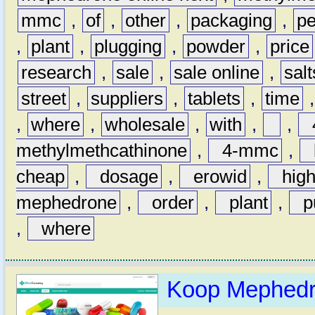
mmc
,
of
,
other
,
packaging
,
pe
,
plant
,
plugging
,
powder
,
price
research
,
sale
,
sale online
,
salt
street
,
suppliers
,
tablets
,
time
,
where
,
wholesale
,
with
,
,
methylmethcathinone
,
4-mmc
,
b
cheap
,
dosage
,
erowid
,
hig
mephedrone
,
order
,
plant
,
pu
,
where
Koop Mephedr