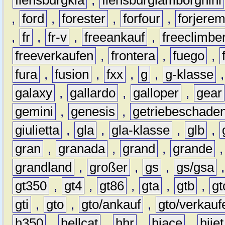
,
ford
,
forester
,
forfour
,
forjere
,
fr
,
fr-v
,
freeankauf
,
freeclimbe
freeverkaufen
,
frontera
,
fuego
,
fura
,
fusion
,
fxx
,
g
,
g-klasse
galaxy
,
gallardo
,
galloper
,
gear
gemini
,
genesis
,
getriebeschade
giulietta
,
gla
,
gla-klasse
,
glb
,
gran
,
granada
,
grand
,
grande
grandland
,
großer
,
gs
,
gs/gsa
gt350
,
gt4
,
gt86
,
gta
,
gtb
,
gt
gti
,
gto
,
gto/ankauf
,
gto/verkauf
h350
,
hellcat
,
hhr
,
hiace
,
hijet