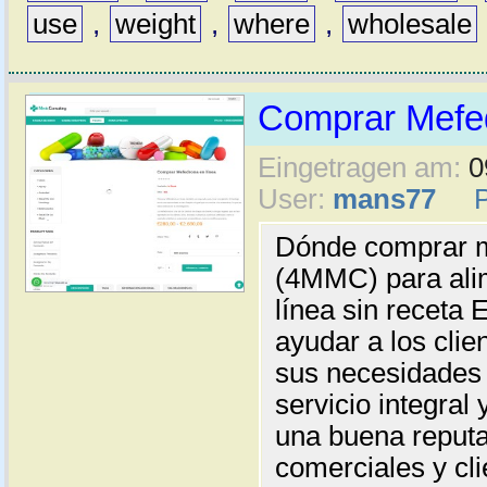
use
,
weight
,
where
,
wholesale
Comprar Mefe
Eingetragen am:
0
User:
mans77
Dónde comprar m
(4MMC) para ali
línea sin receta
ayudar a los cli
sus necesidades 
servicio integral 
una buena reputa
comerciales y cli