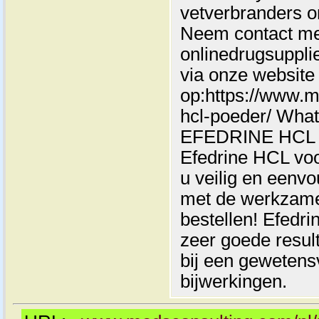
vetverbranders o
Neem contact met
onlinedrugsuppl
via onze website
op:https://www.m
hcl-poeder/ Wha
EFEDRINE HCL K
Efedrine HCL voor
u veilig en eenvo
met de werkzame
bestellen! Efedr
zeer goede result
bij een gewetens
bijwerkingen.