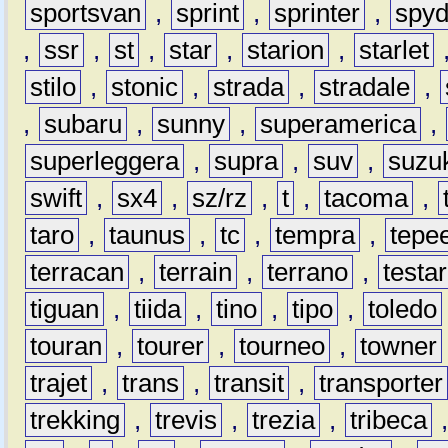
sportsvan
,
sprint
,
sprinter
,
spyd
,
ssr
,
st
,
star
,
starion
,
starlet
stilo
,
stonic
,
strada
,
stradale
,
,
subaru
,
sunny
,
superamerica
,
superleggera
,
supra
,
suv
,
suzu
swift
,
sx4
,
sz/rz
,
t
,
tacoma
,
taro
,
taunus
,
tc
,
tempra
,
tepe
terracan
,
terrain
,
terrano
,
testa
tiguan
,
tiida
,
tino
,
tipo
,
toledo
touran
,
tourer
,
tourneo
,
towner
trajet
,
trans
,
transit
,
transporter
trekking
,
trevis
,
trezia
,
tribeca