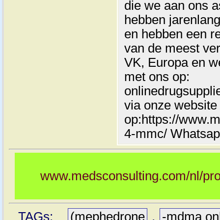
die we aan ons 
hebben jarenlang
en hebben een r
van de meest ver
VK, Europa en w
met ons op:
onlinedrugsuppl
via onze website
op:https://www.
4-mmc/ Whatsap
www.medsconsulting.com/nl/pr
TAGs:
(mephedrone
,
-mdma onl