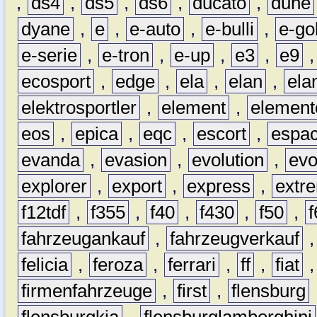
,
ds4
,
ds5
,
ds6
,
ducato
,
dune
dyane
,
e
,
e-auto
,
e-bulli
,
e-gol
e-serie
,
e-tron
,
e-up
,
e3
,
e9
ecosport
,
edge
,
ela
,
elan
,
ela
elektrosportler
,
element
,
element
eos
,
epica
,
eqc
,
escort
,
espa
evanda
,
evasion
,
evolution
,
ev
explorer
,
export
,
express
,
extr
f12tdf
,
f355
,
f40
,
f430
,
f50
,
f
fahrzeugankauf
,
fahrzeugverkauf
felicia
,
feroza
,
ferrari
,
ff
,
fiat
firmenfahrzeuge
,
first
,
flensburg
flensburgkia
,
flensburglamborghini