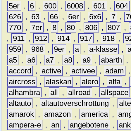
5er
,
6
,
600
,
6008
,
601
,
604
626
,
63
,
66
,
6er
,
6x6
,
7
,
7
770
,
7er
,
8
,
80
,
806
,
807
,
,
911
,
912
,
914
,
917
,
918
,
9
959
,
968
,
9er
,
a
,
a-klasse
,
a5
,
a6
,
a7
,
a8
,
a9
,
abarth
,
accord
,
active
,
activee
,
adam
aircross
,
alaskan
,
alero
,
alfa
,
alhambra
,
all
,
allroad
,
allspace
altauto
,
altautoverschrottung
,
alt
amarok
,
amazon
,
america
,
am
ampera-e
,
an
,
angebotene
,
ank