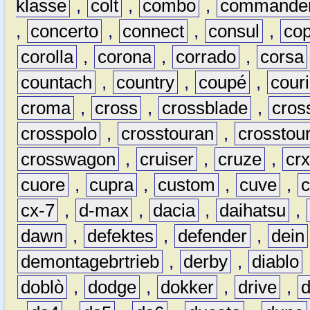
klasse
,
colt
,
combo
,
commande
,
concerto
,
connect
,
consul
,
co
corolla
,
corona
,
corrado
,
corsa
countach
,
country
,
coupé
,
couri
croma
,
cross
,
crossblade
,
cros
crosspolo
,
crosstouran
,
crosstou
crosswagon
,
cruiser
,
cruze
,
cr
cuore
,
cupra
,
custom
,
cuve
,
cx-7
,
d-max
,
dacia
,
daihatsu
,
dawn
,
defektes
,
defender
,
dein
demontagebrtrieb
,
derby
,
diablo
doblò
,
dodge
,
dokker
,
drive
,