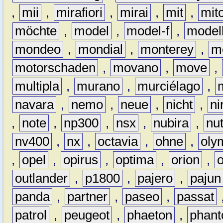
,
mii
,
mirafiori
,
mirai
,
mit
,
mit
möchte
,
model
,
model-f
,
model
mondeo
,
mondial
,
monterey
,
m
motorschaden
,
movano
,
move
,
multipla
,
murano
,
murciélago
,
navara
,
nemo
,
neue
,
nicht
,
ni
,
note
,
np300
,
nsx
,
nubira
,
nu
nv400
,
nx
,
octavia
,
ohne
,
oly
,
opel
,
opirus
,
optima
,
orion
,
outlander
,
p1800
,
pajero
,
pajun
panda
,
partner
,
paseo
,
passat
patrol
,
peugeot
,
phaeton
,
phan