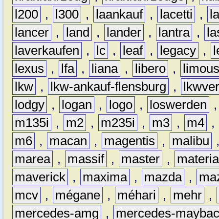
l200
,
l300
,
laankauf
,
lacetti
,
l
lancer
,
land
,
lander
,
lantra
,
la
laverkaufen
,
lc
,
leaf
,
legacy
,
lexus
,
lfa
,
liana
,
libero
,
limous
lkw
,
lkw-ankauf-flensburg
,
lkwver
lodgy
,
logan
,
logo
,
loswerden
m135i
,
m2
,
m235i
,
m3
,
m4
,
m6
,
macan
,
magentis
,
malibu
marea
,
massif
,
master
,
materi
maverick
,
maxima
,
mazda
,
ma
mcv
,
mégane
,
méhari
,
mehr
,
mercedes-amg
,
mercedes-mayba