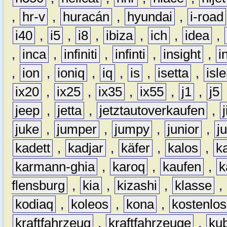
,
hr-v
,
huracán
,
hyundai
,
i-road
i40
,
i5
,
i8
,
ibiza
,
ich
,
idea
,
,
inca
,
infiniti
,
infinti
,
insight
,
i
,
ion
,
ioniq
,
iq
,
is
,
isetta
,
isl
ix20
,
ix25
,
ix35
,
ix55
,
j1
,
j5
jeep
,
jetta
,
jetztautoverkaufen
,
juke
,
jumper
,
jumpy
,
junior
,
j
kadett
,
kadjar
,
käfer
,
kalos
,
k
karmann-ghia
,
karoq
,
kaufen
,
k
flensburg
,
kia
,
kizashi
,
klasse
,
kodiaq
,
koleos
,
kona
,
kostenlos
kraftfahrzeug
,
kraftfahrzeuge
,
kub