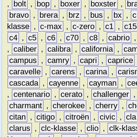
,
bolt
,
bop
,
boxer
,
boxster
,
br
bravo
,
brera
,
brz
,
bus
,
bx
,
c
klasse
,
c-max
,
c-zero
,
c1
,
c15
c4
,
c5
,
c6
,
c70
,
c8
,
cabrio
,
caliber
,
calibra
,
california
,
cam
campus
,
camry
,
capri
,
caprice
caravelle
,
carens
,
carina
,
cari
cascada
,
cayenne
,
cayman
,
ce
,
centenario
,
cerato
,
challenger
charmant
,
cherokee
,
cherry
,
ch
citan
,
citigo
,
citroën
,
civic
,
cla
clarus
,
clc-klasse
,
clio
,
clk-kla