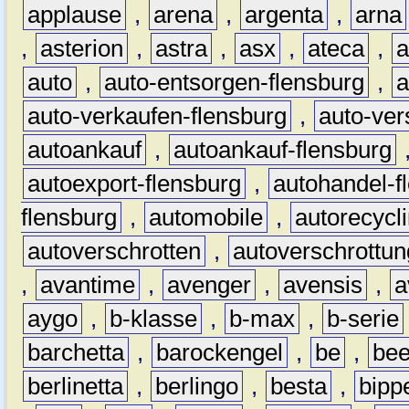
applause
,
arena
,
argenta
,
arna
,
asterion
,
astra
,
asx
,
ateca
,
a
auto
,
auto-entsorgen-flensburg
,
a
auto-verkaufen-flensburg
,
auto-ver
autoankauf
,
autoankauf-flensburg
autoexport-flensburg
,
autohandel-f
flensburg
,
automobile
,
autorecycl
autoverschrotten
,
autoverschrottun
,
avantime
,
avenger
,
avensis
,
a
aygo
,
b-klasse
,
b-max
,
b-serie
barchetta
,
barockengel
,
be
,
be
berlinetta
,
berlingo
,
besta
,
bipp