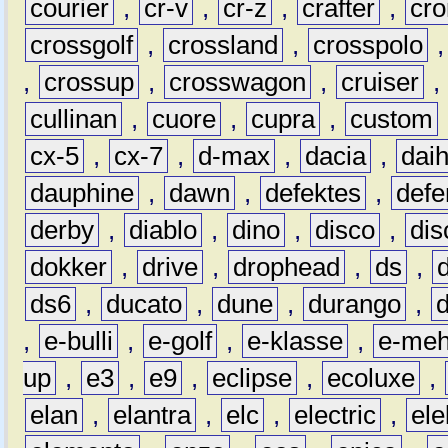
courier
,
cr-v
,
cr-z
,
crafter
,
cr
crossgolf
,
crossland
,
crosspolo
,
crossup
,
crosswagon
,
cruiser
,
cullinan
,
cuore
,
cupra
,
custom
cx-5
,
cx-7
,
d-max
,
dacia
,
dai
dauphine
,
dawn
,
defektes
,
defe
derby
,
diablo
,
dino
,
disco
,
dis
dokker
,
drive
,
drophead
,
ds
,
ds6
,
ducato
,
dune
,
durango
,
,
e-bulli
,
e-golf
,
e-klasse
,
e-meh
up
,
e3
,
e9
,
eclipse
,
ecoluxe
,
elan
,
elantra
,
elc
,
electric
,
ele