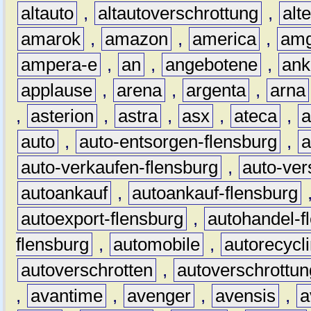
altauto
,
altautoverschrottung
,
alt
amarok
,
amazon
,
america
,
am
ampera-e
,
an
,
angebotene
,
ank
applause
,
arena
,
argenta
,
arna
,
asterion
,
astra
,
asx
,
ateca
,
a
auto
,
auto-entsorgen-flensburg
,
a
auto-verkaufen-flensburg
,
auto-ver
autoankauf
,
autoankauf-flensburg
autoexport-flensburg
,
autohandel-f
flensburg
,
automobile
,
autorecycl
autoverschrotten
,
autoverschrottun
,
avantime
,
avenger
,
avensis
,
a