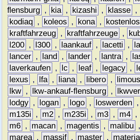
flensburg
,
kia
,
kizashi
,
klasse
,
kodiaq
,
koleos
,
kona
,
kostenlos
kraftfahrzeug
,
kraftfahrzeuge
,
kub
l200
,
l300
,
laankauf
,
lacetti
,
l
lancer
,
land
,
lander
,
lantra
,
la
laverkaufen
,
lc
,
leaf
,
legacy
,
lexus
,
lfa
,
liana
,
libero
,
limous
lkw
,
lkw-ankauf-flensburg
,
lkwver
lodgy
,
logan
,
logo
,
loswerden
m135i
,
m2
,
m235i
,
m3
,
m4
,
m6
,
macan
,
magentis
,
malibu
marea
,
massif
,
master
,
materi