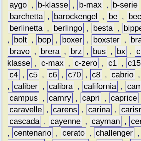
aygo
,
b-klasse
,
b-max
,
b-serie
barchetta
,
barockengel
,
be
,
be
berlinetta
,
berlingo
,
besta
,
bipp
,
bolt
,
bop
,
boxer
,
boxster
,
br
bravo
,
brera
,
brz
,
bus
,
bx
,
c
klasse
,
c-max
,
c-zero
,
c1
,
c15
c4
,
c5
,
c6
,
c70
,
c8
,
cabrio
,
caliber
,
calibra
,
california
,
cam
campus
,
camry
,
capri
,
caprice
caravelle
,
carens
,
carina
,
cari
cascada
,
cayenne
,
cayman
,
ce
,
centenario
,
cerato
,
challenger