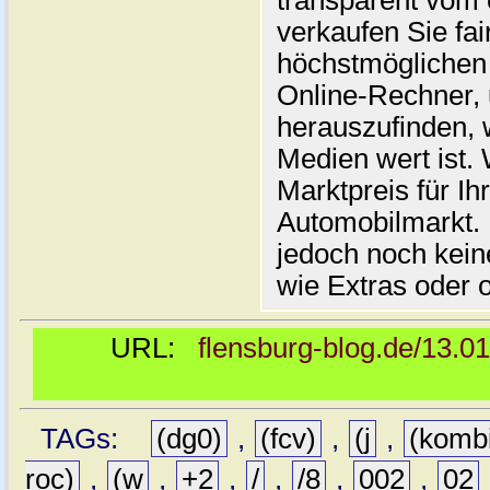
transparent vom 
verkaufen Sie fai
höchstmöglichen 
Online-Rechner,
herauszufinden, w
Medien wert ist. 
Marktpreis für I
Automobilmarkt. 
jedoch noch kein
wie Extras oder 
URL:
flensburg-blog.de/13.0
TAGs:
(dg0)
,
(fcv)
,
(j
,
(komb
roc)
,
(w
,
+2
,
/
,
/8
,
002
,
02