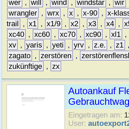
wer
,
will
,
wind
,
windstar
,
wir
wrangler
,
wrx
,
x
,
x-90
,
x-klas
trail
,
x1
,
x1/9
,
x2
,
x3
,
x4
,
x
xc40
,
xc60
,
xc70
,
xc90
,
xl1
,
xv
,
yaris
,
yeti
,
yrv
,
z.e.
,
z1
zagato
,
zerstören
,
zerstörenflen
zukünftige
,
zx
Autoankauf Fl
Gebrauchtwage
Eingetragen am:
1
User:
autoexport