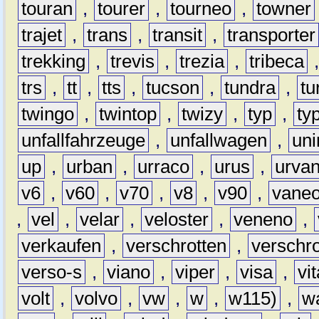
touran
,
tourer
,
tourneo
,
towner
trajet
,
trans
,
transit
,
transporter
trekking
,
trevis
,
trezia
,
tribeca
trs
,
tt
,
tts
,
tucson
,
tundra
,
tu
twingo
,
twintop
,
twizy
,
typ
,
ty
unfallfahrzeuge
,
unfallwagen
,
un
up
,
urban
,
urraco
,
urus
,
urva
v6
,
v60
,
v70
,
v8
,
v90
,
vane
,
vel
,
velar
,
veloster
,
veneno
,
verkaufen
,
verschrotten
,
verschro
verso-s
,
viano
,
viper
,
visa
,
vi
volt
,
volvo
,
vw
,
w
,
w115)
,
w