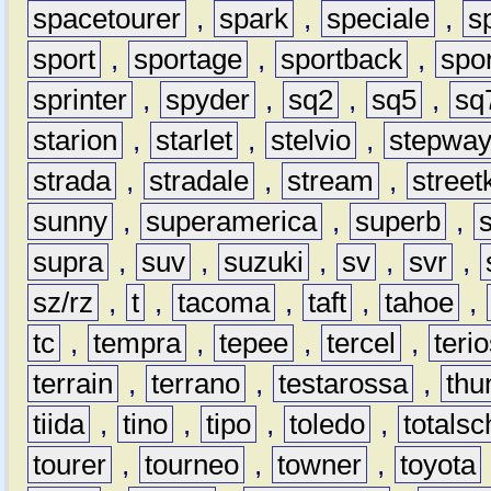
spacetourer
,
spark
,
speciale
,
s
sport
,
sportage
,
sportback
,
spo
sprinter
,
spyder
,
sq2
,
sq5
,
sq
starion
,
starlet
,
stelvio
,
stepwa
strada
,
stradale
,
stream
,
street
sunny
,
superamerica
,
superb
,
supra
,
suv
,
suzuki
,
sv
,
svr
,
sz/rz
,
t
,
tacoma
,
taft
,
tahoe
,
tc
,
tempra
,
tepee
,
tercel
,
teri
terrain
,
terrano
,
testarossa
,
thu
tiida
,
tino
,
tipo
,
toledo
,
totals
tourer
,
tourneo
,
towner
,
toyota