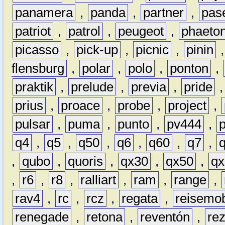
panamera
,
panda
,
partner
,
pas
patriot
,
patrol
,
peugeot
,
phaeto
picasso
,
pick-up
,
picnic
,
pinin
flensburg
,
polar
,
polo
,
ponton
,
praktik
,
prelude
,
previa
,
pride
prius
,
proace
,
probe
,
project
,
pulsar
,
puma
,
punto
,
pv444
,
q4
,
q5
,
q50
,
q6
,
q60
,
q7
,
,
qubo
,
quoris
,
qx30
,
qx50
,
qx
,
r6
,
r8
,
ralliart
,
ram
,
range
,
rav4
,
rc
,
rcz
,
regata
,
reisemob
renegade
,
retona
,
reventón
,
re