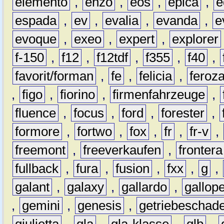
elemento
,
enzo
,
eos
,
epica
,
e
espada
,
ev
,
evalia
,
evanda
,
e
evoque
,
exeo
,
expert
,
explorer
f-150
,
f12
,
f12tdf
,
f355
,
f40
,
favorit/forman
,
fe
,
felicia
,
feroz
,
figo
,
fiorino
,
firmenfahrzeuge
,
fluence
,
focus
,
ford
,
forester
,
formore
,
fortwo
,
fox
,
fr
,
fr-v
,
freemont
,
freeverkaufen
,
frontera
fullback
,
fura
,
fusion
,
fxx
,
g
,
galant
,
galaxy
,
gallardo
,
gallop
,
gemini
,
genesis
,
getriebeschad