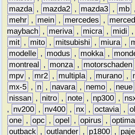
mazda
,
mazda2
,
mazda3
,
mb
mehr
,
mein
,
mercedes
,
merce
maybach
,
meriva
,
micra
,
midi
mit
,
mito
,
mitsubishi
,
miura
,
modelle
,
modus
,
mokka
,
mond
montreal
,
monza
,
motorschaden
mpv
,
mr2
,
multipla
,
murano
,
mx-5
,
n
,
navara
,
nemo
,
neue
nissan
,
nitro
,
note
,
np300
,
ns
,
nv200
,
nv400
,
nx
,
octavia
,
o
one
,
opc
,
opel
,
opirus
,
optim
outback
,
outlander
,
p1800
,
paje