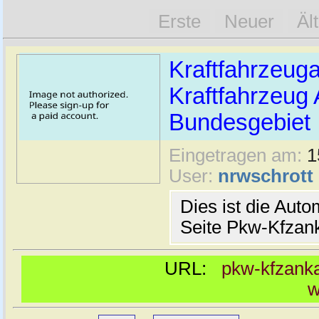
Erste
Neuer
Äl
Kraftfahrzeug
Kraftfahrzeug
Bundesgebiet
Eingetragen am:
1
User:
nrwschrott
Dies ist die Aut
Seite Pkw-Kfzan
URL:
pkw-kfzanka
w