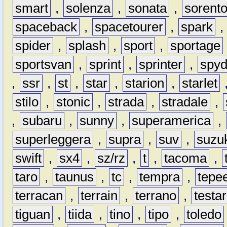
smart
,
solenza
,
sonata
,
sorent
spaceback
,
spacetourer
,
spark
spider
,
splash
,
sport
,
sportage
sportsvan
,
sprint
,
sprinter
,
spyd
,
ssr
,
st
,
star
,
starion
,
starlet
stilo
,
stonic
,
strada
,
stradale
,
,
subaru
,
sunny
,
superamerica
,
superleggera
,
supra
,
suv
,
suzu
swift
,
sx4
,
sz/rz
,
t
,
tacoma
,
taro
,
taunus
,
tc
,
tempra
,
tepe
terracan
,
terrain
,
terrano
,
testa
tiguan
,
tiida
,
tino
,
tipo
,
toledo