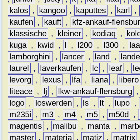
kalos
,
kangoo
,
kaputtes
,
karl
,
kaufen
,
kauft
,
kfz-ankauf-flensbu
klassische
,
kleiner
,
kodiaq
,
kol
kuga
,
kwid
,
l
,
l200
,
l300
,
la
lamborghini
,
lancer
,
land
,
lande
laurel
,
laverkaufen
,
lc
,
leaf
,
l
levorg
,
lexus
,
lfa
,
liana
,
libero
liteace
,
lj
,
lkw-ankauf-flensburg
logo
,
loswerden
,
ls
,
lt
,
lupo
,
m235i
,
m3
,
m4
,
m5
,
m50d
,
magentis
,
malibu
,
manta
,
marb
master
,
materia
,
matiz
,
matrix