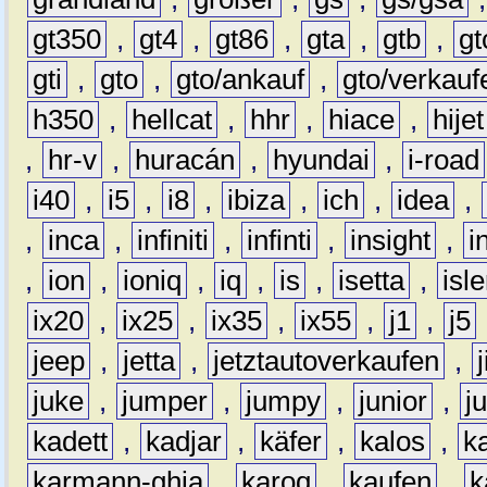
gt350
,
gt4
,
gt86
,
gta
,
gtb
,
gt
gti
,
gto
,
gto/ankauf
,
gto/verkauf
h350
,
hellcat
,
hhr
,
hiace
,
hijet
,
hr-v
,
huracán
,
hyundai
,
i-road
i40
,
i5
,
i8
,
ibiza
,
ich
,
idea
,
,
inca
,
infiniti
,
infinti
,
insight
,
i
,
ion
,
ioniq
,
iq
,
is
,
isetta
,
isl
ix20
,
ix25
,
ix35
,
ix55
,
j1
,
j5
jeep
,
jetta
,
jetztautoverkaufen
,
juke
,
jumper
,
jumpy
,
junior
,
j
kadett
,
kadjar
,
käfer
,
kalos
,
k
karmann-ghia
,
karoq
,
kaufen
,
k