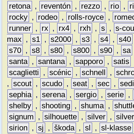
retona
,
reventón
,
rezzo
,
rio
,
r
rocky
,
rodeo
,
rolls-royce
,
rome
runner
,
rx
,
rx4
,
rxh
,
s
,
s-co
max
,
s1
,
s2000
,
s3
,
s4
,
s40
s70
,
s8
,
s80
,
s800
,
s90
,
sa
santa
,
santana
,
sapporo
,
satis
scaglietti
,
scénic
,
schnell
,
schro
,
scout
,
scudo
,
seat
,
sec
,
sedi
sephia
,
serena
,
sergio
,
serie
,
shelby
,
shooting
,
shuma
,
shuttl
signum
,
silhouette
,
silver
,
silve
sirion
,
sj
,
škoda
,
sl
,
sl-klasse