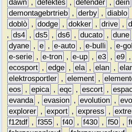
dawn
,
defektes
,
defender
,
dein
demontagebrtrieb
,
derby
,
diablo
doblò
,
dodge
,
dokker
,
drive
,
,
ds4
,
ds5
,
ds6
,
ducato
,
dune
dyane
,
e
,
e-auto
,
e-bulli
,
e-gol
e-serie
,
e-tron
,
e-up
,
e3
,
e9
ecosport
,
edge
,
ela
,
elan
,
ela
elektrosportler
,
element
,
element
eos
,
epica
,
eqc
,
escort
,
espa
evanda
,
evasion
,
evolution
,
ev
explorer
,
export
,
express
,
extr
f12tdf
,
f355
,
f40
,
f430
,
f50
,
f