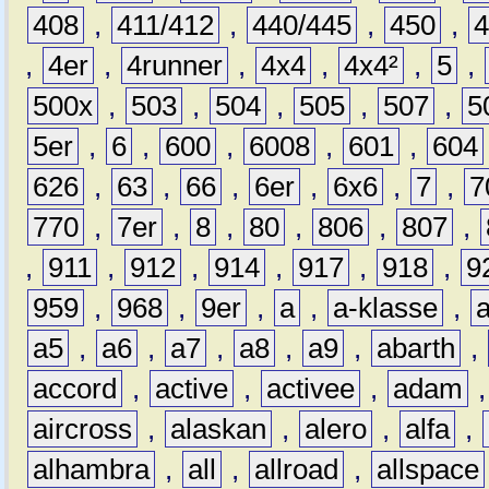
408
,
411/412
,
440/445
,
450
,
,
4er
,
4runner
,
4x4
,
4x4²
,
5
,
500x
,
503
,
504
,
505
,
507
,
5
5er
,
6
,
600
,
6008
,
601
,
604
626
,
63
,
66
,
6er
,
6x6
,
7
,
7
770
,
7er
,
8
,
80
,
806
,
807
,
,
911
,
912
,
914
,
917
,
918
,
9
959
,
968
,
9er
,
a
,
a-klasse
,
a5
,
a6
,
a7
,
a8
,
a9
,
abarth
,
accord
,
active
,
activee
,
adam
aircross
,
alaskan
,
alero
,
alfa
,
alhambra
,
all
,
allroad
,
allspace