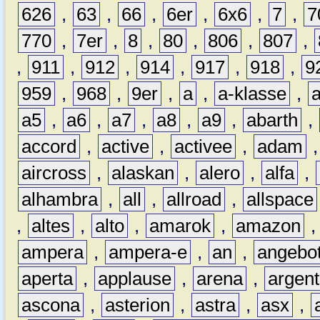
626
,
63
,
66
,
6er
,
6x6
,
7
,
7
770
,
7er
,
8
,
80
,
806
,
807
,
,
911
,
912
,
914
,
917
,
918
,
9
959
,
968
,
9er
,
a
,
a-klasse
,
a5
,
a6
,
a7
,
a8
,
a9
,
abarth
,
accord
,
active
,
activee
,
adam
aircross
,
alaskan
,
alero
,
alfa
,
alhambra
,
all
,
allroad
,
allspace
,
altes
,
alto
,
amarok
,
amazon
ampera
,
ampera-e
,
an
,
angebo
aperta
,
applause
,
arena
,
argen
ascona
,
asterion
,
astra
,
asx
,