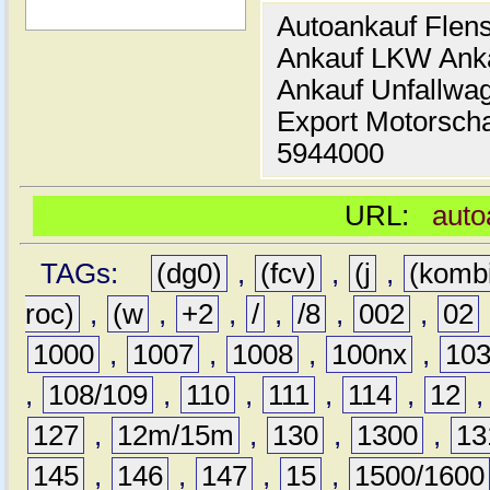
Autoankauf Flen
Ankauf LKW Ank
Ankauf Unfallwa
Export Motorsch
5944000
URL:
auto
TAGs:
(dg0)
,
(fcv)
,
(j
,
(komb
roc)
,
(w
,
+2
,
/
,
/8
,
002
,
02
1000
,
1007
,
1008
,
100nx
,
10
,
108/109
,
110
,
111
,
114
,
12
127
,
12m/15m
,
130
,
1300
,
13
145
,
146
,
147
,
15
,
1500/1600