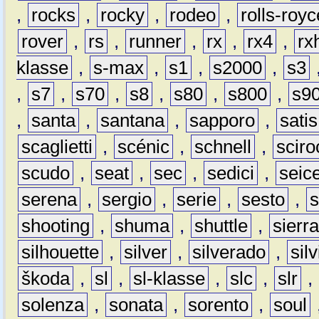
,
rocks
,
rocky
,
rodeo
,
rolls-royc
rover
,
rs
,
runner
,
rx
,
rx4
,
rx
klasse
,
s-max
,
s1
,
s2000
,
s3
,
s7
,
s70
,
s8
,
s80
,
s800
,
s9
,
santa
,
santana
,
sapporo
,
satis
scaglietti
,
scénic
,
schnell
,
sciro
scudo
,
seat
,
sec
,
sedici
,
seic
serena
,
sergio
,
serie
,
sesto
,
shooting
,
shuma
,
shuttle
,
sierr
silhouette
,
silver
,
silverado
,
silv
škoda
,
sl
,
sl-klasse
,
slc
,
slr
,
solenza
,
sonata
,
sorento
,
soul