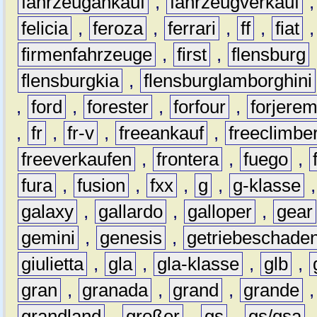
fahrzeugankauf
,
fahrzeugverkauf
felicia
,
feroza
,
ferrari
,
ff
,
fiat
firmenfahrzeuge
,
first
,
flensburg
flensburgkia
,
flensburglamborghini
,
ford
,
forester
,
forfour
,
forjere
,
fr
,
fr-v
,
freeankauf
,
freeclimbe
freeverkaufen
,
frontera
,
fuego
,
fura
,
fusion
,
fxx
,
g
,
g-klasse
galaxy
,
gallardo
,
galloper
,
gear
gemini
,
genesis
,
getriebeschade
giulietta
,
gla
,
gla-klasse
,
glb
,
gran
,
granada
,
grand
,
grande
grandland
,
großer
,
gs
,
gs/gsa