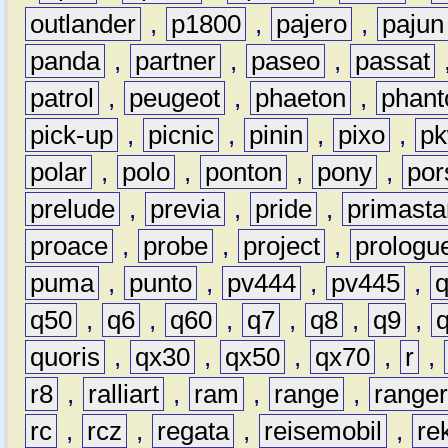
outlander
,
p1800
,
pajero
,
pajun
panda
,
partner
,
paseo
,
passat
patrol
,
peugeot
,
phaeton
,
phan
pick-up
,
picnic
,
pinin
,
pixo
,
p
polar
,
polo
,
ponton
,
pony
,
por
prelude
,
previa
,
pride
,
primasta
proace
,
probe
,
project
,
prologu
puma
,
punto
,
pv444
,
pv445
,
q50
,
q6
,
q60
,
q7
,
q8
,
q9
,
quoris
,
qx30
,
qx50
,
qx70
,
r
,
r8
,
ralliart
,
ram
,
range
,
range
rc
,
rcz
,
regata
,
reisemobil
,
re