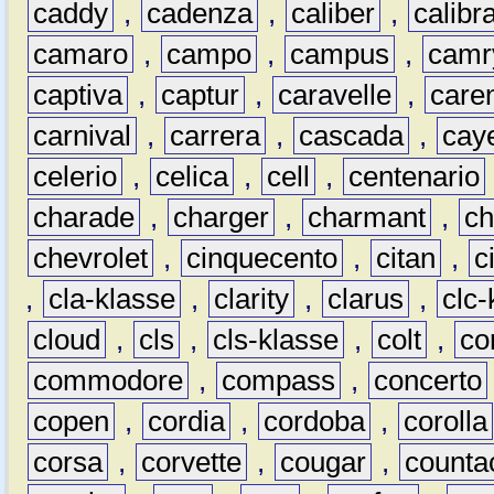
caddy
,
cadenza
,
caliber
,
calibr
camaro
,
campo
,
campus
,
camr
captiva
,
captur
,
caravelle
,
care
carnival
,
carrera
,
cascada
,
cay
celerio
,
celica
,
cell
,
centenario
charade
,
charger
,
charmant
,
ch
chevrolet
,
cinquecento
,
citan
,
c
,
cla-klasse
,
clarity
,
clarus
,
clc-
cloud
,
cls
,
cls-klasse
,
colt
,
c
commodore
,
compass
,
concerto
copen
,
cordia
,
cordoba
,
corolla
corsa
,
corvette
,
cougar
,
counta