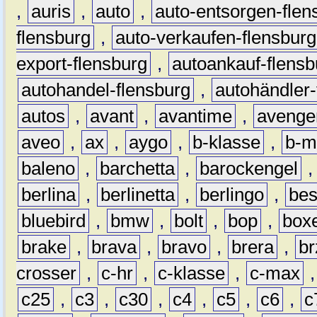
,
auris
,
auto
,
auto-entsorgen-flen
flensburg
,
auto-verkaufen-flensburg
export-flensburg
,
autoankauf-flensb
autohandel-flensburg
,
autohändler-
autos
,
avant
,
avantime
,
avenge
aveo
,
ax
,
aygo
,
b-klasse
,
b-m
baleno
,
barchetta
,
barockengel
berlina
,
berlinetta
,
berlingo
,
bes
bluebird
,
bmw
,
bolt
,
bop
,
box
brake
,
brava
,
bravo
,
brera
,
br
crosser
,
c-hr
,
c-klasse
,
c-max
c25
,
c3
,
c30
,
c4
,
c5
,
c6
,
c