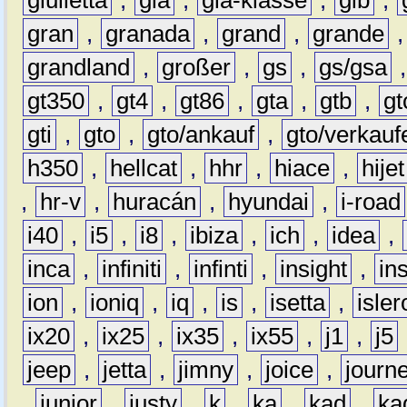
giulietta
,
gla
,
gla-klasse
,
glb
,
gran
,
granada
,
grand
,
grande
grandland
,
großer
,
gs
,
gs/gsa
gt350
,
gt4
,
gt86
,
gta
,
gtb
,
gt
gti
,
gto
,
gto/ankauf
,
gto/verkauf
h350
,
hellcat
,
hhr
,
hiace
,
hijet
,
hr-v
,
huracán
,
hyundai
,
i-road
i40
,
i5
,
i8
,
ibiza
,
ich
,
idea
,
inca
,
infiniti
,
infinti
,
insight
,
in
ion
,
ioniq
,
iq
,
is
,
isetta
,
isler
ix20
,
ix25
,
ix35
,
ix55
,
j1
,
j5
jeep
,
jetta
,
jimny
,
joice
,
journ
,
junior
,
justy
,
k
,
ka
,
kad
,
ka