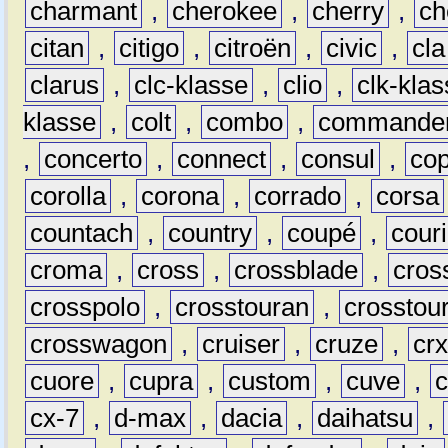
charmant
,
cherokee
,
cherry
,
ch
citan
,
citigo
,
citroën
,
civic
,
cla
clarus
,
clc-klasse
,
clio
,
clk-kla
klasse
,
colt
,
combo
,
commande
,
concerto
,
connect
,
consul
,
co
corolla
,
corona
,
corrado
,
corsa
countach
,
country
,
coupé
,
couri
croma
,
cross
,
crossblade
,
cros
crosspolo
,
crosstouran
,
crosstou
crosswagon
,
cruiser
,
cruze
,
cr
cuore
,
cupra
,
custom
,
cuve
,
cx-7
,
d-max
,
dacia
,
daihatsu
,