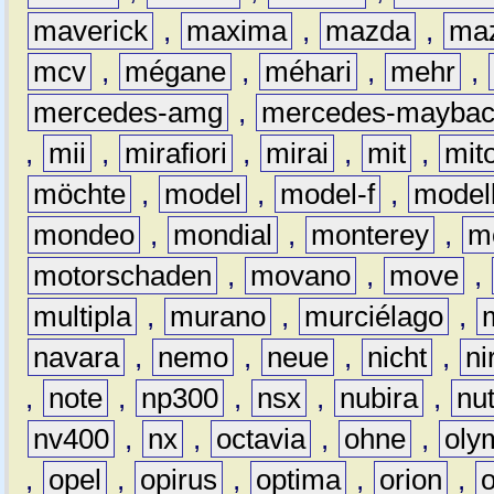
maverick
,
maxima
,
mazda
,
ma
mcv
,
mégane
,
méhari
,
mehr
,
mercedes-amg
,
mercedes-mayba
,
mii
,
mirafiori
,
mirai
,
mit
,
mit
möchte
,
model
,
model-f
,
model
mondeo
,
mondial
,
monterey
,
m
motorschaden
,
movano
,
move
,
multipla
,
murano
,
murciélago
,
navara
,
nemo
,
neue
,
nicht
,
ni
,
note
,
np300
,
nsx
,
nubira
,
nu
nv400
,
nx
,
octavia
,
ohne
,
oly
,
opel
,
opirus
,
optima
,
orion
,