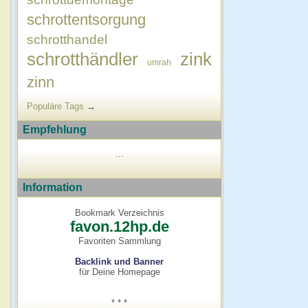
schrottentsorgung
schrotthandel
schrotthändler
zink
umrah
zinn
Populäre Tags
→
Empfehlung
...
Information
Bookmark Verzeichnis
favon.12hp.de
Favoriten Sammlung
Backlink und Banner
für Deine Homepage
* * *