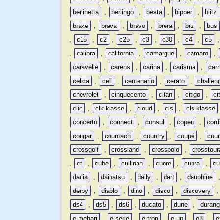
berlinetta
,
berlingo
,
besta
,
bipper
,
blitz
brake
,
brava
,
bravo
,
brera
,
brz
,
bus
,
c15
,
c2
,
c25
,
c3
,
c30
,
c4
,
c5
,
calibra
,
california
,
camargue
,
camaro
,
caravelle
,
carens
,
carina
,
carisma
,
carn
celica
,
cell
,
centenario
,
cerato
,
challen
chevrolet
,
cinquecento
,
citan
,
citigo
,
ci
clio
,
clk-klasse
,
cloud
,
cls
,
cls-klasse
concerto
,
connect
,
consul
,
copen
,
cord
cougar
,
countach
,
country
,
coupé
,
cour
crossgolf
,
crossland
,
crosspolo
,
crosstour
,
ct
,
cube
,
cullinan
,
cuore
,
cupra
,
cu
dacia
,
daihatsu
,
daily
,
dart
,
dauphine
derby
,
diablo
,
dino
,
disco
,
discovery
ds4
,
ds5
,
ds6
,
ducato
,
dune
,
durang
e-mehari
,
e-serie
,
e-tron
,
e-up
,
e3
,
e