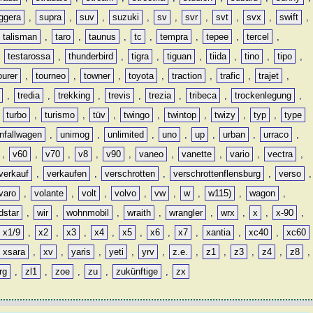
ggera
,
supra
,
suv
,
suzuki
,
sv
,
svr
,
svt
,
svx
,
swift
,
talisman
,
taro
,
taunus
,
tc
,
tempra
,
tepee
,
tercel
,
,
testarossa
,
thunderbird
,
tigra
,
tiguan
,
tiida
,
tino
,
tipo
,
ourer
,
tourneo
,
towner
,
toyota
,
traction
,
trafic
,
trajet
,
,
tredia
,
trekking
,
trevis
,
trezia
,
tribeca
,
trockenlegung
,
,
turbo
,
turismo
,
tüv
,
twingo
,
twintop
,
twizy
,
typ
,
type
nfallwagen
,
unimog
,
unlimited
,
uno
,
up
,
urban
,
urraco
,
,
v60
,
v70
,
v8
,
v90
,
vaneo
,
vanette
,
vario
,
vectra
,
verkauf
,
verkaufen
,
verschrotten
,
verschrottenflensburg
,
verso
,
varo
,
volante
,
volt
,
volvo
,
vw
,
w
,
w115)
,
wagon
,
dstar
,
wir
,
wohnmobil
,
wraith
,
wrangler
,
wrx
,
x
,
x-90
,
x1/9
,
x2
,
x3
,
x4
,
x5
,
x6
,
x7
,
xantia
,
xc40
,
xc60
xsara
,
xv
,
yaris
,
yeti
,
yrv
,
z.e.
,
z1
,
z3
,
z4
,
z8
,
rg
,
zl1
,
zoe
,
zu
,
zukünftige
,
zx