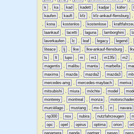
k
,
ka
,
kad
,
kadett
,
kadjar
,
käfer
,
kaufen
,
kauft
,
kfz
,
kfz-ankauf-flensburg
,
kona
,
kostenlos
,
kostenlose
,
kraftfahrze
laankauf
,
lacetti
,
laguna
,
lamborghini
,
l
laverkaufen
,
lc
,
leaf
,
legacy
,
legend
,
liteace
,
lj
,
lkw
,
lkw-ankauf-flensburg
,
lk
ls
,
lt
,
lupo
,
m
,
m1
,
m135i
,
m2
,
magentis
,
malibu
,
manta
,
marbella
,
ma
maxima
,
mazda
,
mazda2
,
mazda3
,
mb
mercedes-amg
,
mercedes-maybach
,
meriva
mitsubishi
,
miura
,
möchte
,
model
,
mode
monterey
,
montreal
,
monza
,
motorschade
murciélago
,
mustang
,
mx-5
,
n
,
navara
,
np300
,
nsx
,
nubira
,
nutzfahrzeugen
,
n
,
opc
,
opel
,
opirus
,
optima
,
orion
,
or
panamera
,
panda
,
partner
,
paseo
,
pass