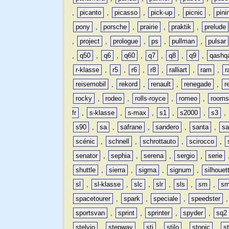
,
picanto
,
picasso
,
pick-up
,
picnic
,
pini
pony
,
porsche
,
prairie
,
praktik
,
prelude
,
project
,
prologue
,
ps
,
pullman
,
pulsar
,
q50
,
q6
,
q60
,
q7
,
q8
,
q9
,
qashq
r-klasse
,
r5
,
r6
,
r8
,
ralliart
,
ram
,
r
reisemobil
,
rekord
,
renault
,
renegade
,
r
rocky
,
rodeo
,
rolls-royce
,
romeo
,
rooms
fr
,
s-klasse
,
s-max
,
s1
,
s2000
,
s3
,
s90
,
sa
,
safrane
,
sandero
,
santa
,
sa
scénic
,
schnell
,
schrottauto
,
scirocco
,
senator
,
sephia
,
serena
,
sergio
,
serie
shuttle
,
sierra
,
sigma
,
signum
,
silhouet
sl
,
sl-klasse
,
slc
,
slr
,
sls
,
sm
,
sm
spacetourer
,
spark
,
speciale
,
speedster
sportsvan
,
sprint
,
sprinter
,
spyder
,
sq2
stelvio
,
stepway
,
sti
,
stilo
,
stonic
,
s