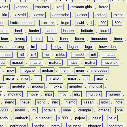
kalos
,
kangoo
,
kaputtes
,
karl
,
karmann-ghia
,
karoq
,
,
kia
,
kizashi
,
klasse
,
klassische
,
kleiner
,
kodiaq
,
koleos
ug
,
kraftfahrzeuge
,
kubistar
,
kuga
,
kwid
,
l
,
l200
,
l300
,
ancer
,
land
,
lander
,
lantra
,
lassen
,
latitude
,
laurel
,
leon
,
levorg
,
lexus
,
lfa
,
liana
,
libero
,
limousine
,
linea
,
wverschrottung
,
lm
,
ln
,
lodgy
,
logan
,
logo
,
loswerden
,
m235i
,
m3
,
m4
,
m5
,
m50d
,
m550d
,
m6
,
macan
,
rea
,
massif
,
master
,
materia
,
matiz
,
matrix
,
maverick
,
,
mcv
,
mégane
,
méhari
,
mehr
,
mein
,
mercedes
,
,
micra
,
midi
,
mii
,
mirafiori
,
mirai
,
mit
,
mito
,
l-f
,
modelle
,
modus
,
mokka
,
mondeo
,
mondial
,
n
,
movano
,
move
,
mps
,
mpv
,
mr2
,
multipla
,
murano
,
,
nemo
,
neue
,
nicht
,
niro
,
nismo
,
nissan
,
nitro
,
note
v200
,
nv400
,
nx
,
octavia
,
ohne
,
olympia
,
omega
,
one
lando
,
outback
,
outlander
,
p1800
,
pajero
,
pajun
,
palio
,
at
,
pathfinder
,
patriot
,
patrol
,
peugeot
,
phaeton
,
phantom