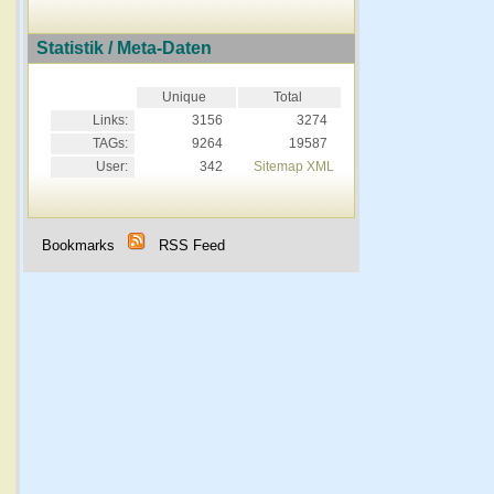
Statistik / Meta-Daten
Unique
Total
Links:
3156
3274
TAGs:
9264
19587
User:
342
Sitemap XML
Bookmarks
RSS Feed