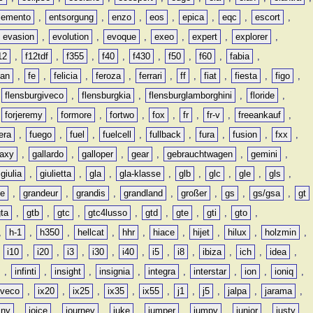
lemento
,
entsorgung
,
enzo
,
eos
,
epica
,
eqc
,
escort
,
evasion
,
evolution
,
evoque
,
exeo
,
expert
,
explorer
,
12
,
f12tdf
,
f355
,
f40
,
f430
,
f50
,
f60
,
fabia
,
man
,
fe
,
felicia
,
feroza
,
ferrari
,
ff
,
fiat
,
fiesta
,
figo
,
,
flensburgiveco
,
flensburgkia
,
flensburglamborghini
,
floride
,
,
forjeremy
,
formore
,
fortwo
,
fox
,
fr
,
fr-v
,
freeankauf
,
era
,
fuego
,
fuel
,
fuelcell
,
fullback
,
fura
,
fusion
,
fxx
,
laxy
,
gallardo
,
galloper
,
gear
,
gebrauchtwagen
,
gemini
,
giulia
,
giulietta
,
gla
,
gla-klasse
,
glb
,
glc
,
gle
,
gls
,
de
,
grandeur
,
grandis
,
grandland
,
großer
,
gs
,
gs/gsa
,
gt
gta
,
gtb
,
gtc
,
gtc4lusso
,
gtd
,
gte
,
gti
,
gto
,
,
h-1
,
h350
,
hellcat
,
hhr
,
hiace
,
hijet
,
hilux
,
holzmin
,
,
i10
,
i20
,
i3
,
i30
,
i40
,
i5
,
i8
,
ibiza
,
ich
,
idea
,
,
infinti
,
insight
,
insignia
,
integra
,
interstar
,
ion
,
ioniq
,
iveco
,
ix20
,
ix25
,
ix35
,
ix55
,
j1
,
j5
,
jalpa
,
jarama
,
mny
,
joice
,
journey
,
juke
,
jumper
,
jumpy
,
junior
,
justy
,