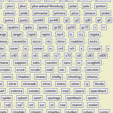
n
,
pixo
,
pkw
,
pkw-ankauf-flensburg
,
polar
,
polo
,
ponton
,
,
previa
,
pride
,
primastar
,
primera
,
prius
,
proace
,
probe
,
puma
,
punto
,
pv444
,
pv445
,
q2
,
q3
,
q30
,
q4
,
q5
ai
,
quattro
,
qubo
,
quoris
,
qx30
,
qx50
,
qx70
,
r
,
r+
,
ange
,
ranger
,
rapid
,
raptor
,
rav4
,
rc
,
rcz
,
regata
,
etona
,
reventón
,
rezzo
,
rio
,
ritmo
,
roadster
,
rocks
,
ter
,
rover
,
rs
,
runner
,
rx
,
rx4
,
rxh
,
s
,
s-coupé
,
s-
s4
,
s40
,
s5
,
s6
,
s60
,
s7
,
s70
,
s8
,
s80
,
s800
,
ntana
,
sapporo
,
satis
,
saveiro
,
saxo
,
sc
,
scaglietti
,
scorpio
,
scout
,
scudo
,
seat
,
sec
,
sedici
,
seicento
,
,
sesto
,
shadow
,
sharan
,
shelby
,
shooting
,
shuma
,
te
,
silver
,
silverado
,
silvia
,
sintra
,
sirion
,
sj
,
škoda
,
art
,
solenza
,
sonata
,
sorento
,
soul
,
space
,
spaceback
,
,
spider
,
splash
,
sport
,
sportage
,
sportback
,
sports
,
,
sq5
,
sq7
,
srt
,
ssr
,
st
,
star
,
starion
,
starlet
,
trada
,
stradale
,
stream
,
streetka
,
studien
,
subaru
,
sunny
,