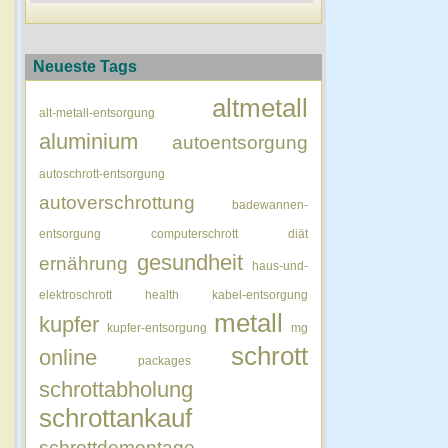
Neueste Tags
altmetall
alt-metall-entsorgung
aluminium
autoentsorgung
autoschrott-entsorgung
autoverschrottung
badewannen-
entsorgung
computerschrott
diät
gesundheit
ernährung
haus-und-
elektroschrott
health
kabel-entsorgung
metall
kupfer
kupfer-entsorgung
mg
schrott
online
packages
schrottabholung
schrottankauf
schrottdemontage