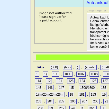
Autoankauf
Eingetragen am
Autoankauf E
Gebrauchtfah
lästige Werb
Flensburg ein
transparent 
höchstmöglic
herauszufinde
Ihr Modell a
keine persön
TAGs:
(dg0)
,
(fcv)
,
(j
,
(kombi)
,
(matt
1
,
1)
,
100
,
1000
,
1007
,
1008
,
10
114
,
12
,
121
,
123
,
124
,
126
,
127
145
,
146
,
147
,
15
,
1500/1600
,
155
17m/20m/23m/26m
,
18
,
181
,
183
,
19
203
,
204
,
205
,
206
,
207
,
208
,
21
,
288
,
29
,
2cv
,
2er
,
3
,
3/20
,
30