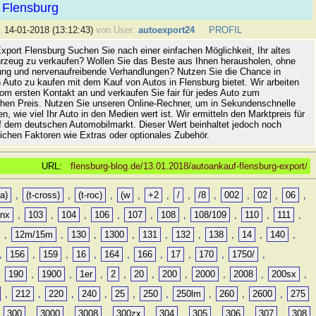
 Flensburg
:
14-01-2018 (13:12:43)
von User:
autoexport24
PROFIL
xport Flensburg Suchen Sie nach einer einfachen Möglichkeit, Ihr altes
rzeug zu verkaufen? Wollen Sie das Beste aus Ihnen herausholen, ohne
ung und nervenaufreibende Verhandlungen? Nutzen Sie die Chance in
 Auto zu kaufen mit dem Kauf von Autos in Flensburg bietet. Wir arbeiten
vom ersten Kontakt an und verkaufen Sie fair für jedes Auto zum
hen Preis. Nutzen Sie unseren Online-Rechner, um in Sekundenschnelle
n, wie viel Ihr Auto in den Medien wert ist. Wir ermitteln den Marktpreis für
uf dem deutschen Automobilmarkt. Dieser Wert beinhaltet jedoch noch
lichen Faktoren wie Extras oder optionales Zubehör.
URL:
flensburg-blog.de/13.01.2018/autoankauf-flensburg-export/
a)
,
(t-cross)
,
(t-roc)
,
(w
,
+2
,
/
,
/8
,
002
,
02
,
06
,
0nx
,
103
,
104
,
106
,
107
,
108
,
108/109
,
110
,
111
,
,
12m/15m
,
130
,
1300
,
131
,
132
,
138
,
14
,
140
,
,
156
,
159
,
16
,
164
,
166
,
17
,
170
,
1750/
,
,
190
,
1900
,
1er
,
2
,
20
,
200
,
2000
,
2008
,
200sx
,
,
212
,
220
,
240
,
25
,
250
,
250lm
,
260
,
2600
,
275
,
300
,
3000
,
3008
,
300zx
,
304
,
305
,
306
,
307
,
308