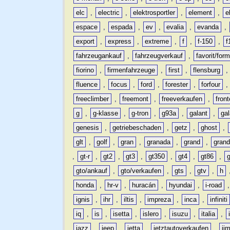
elc
,
electric
,
elektrosportler
,
element
,
e
espace
,
espada
,
ev
,
evalia
,
evanda
,
export
,
express
,
extreme
,
f
,
f-150
,
f
fahrzeugankauf
,
fahrzeugverkauf
,
favorit/for
fiorino
,
firmenfahrzeuge
,
first
,
flensburg
fluence
,
focus
,
ford
,
forester
,
forfour
freeclimber
,
freemont
,
freeverkaufen
,
front
g
,
g-klasse
,
g-tron
,
g93a
,
galant
,
ga
genesis
,
getriebeschaden
,
getz
,
ghost
,
glt
,
golf
,
gran
,
granada
,
grand
,
gran
,
gt-r
,
gt2
,
gt3
,
gt350
,
gt4
,
gt86
,
gto/ankauf
,
gto/verkaufen
,
gts
,
gtv
,
h
honda
,
hr-v
,
huracán
,
hyundai
,
i-road
ignis
,
ihr
,
iltis
,
impreza
,
inca
,
infiniti
iq
,
is
,
isetta
,
islero
,
isuzu
,
italia
,
jazz
,
jeep
,
jetta
,
jetztautoverkaufen
,
ji