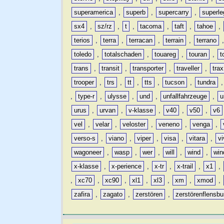
superamerica
,
superb
,
supercarry
,
superle
sx4
,
sz/rz
,
t
,
tacoma
,
taft
,
tahoe
,
terios
,
terra
,
terracan
,
terrain
,
terrano
toledo
,
totalschaden
,
touareg
,
touran
,
t
trans
,
transit
,
transporter
,
traveller
,
trax
trooper
,
trs
,
tt
,
tts
,
tucson
,
tundra
,
type-r
,
ulysse
,
und
,
unfallfahrzeuge
,
u
urus
,
urvan
,
v-klasse
,
v40
,
v50
,
v6
vel
,
velar
,
veloster
,
veneno
,
venga
,
verso-s
,
viano
,
viper
,
visa
,
vitara
,
vi
wagoneer
,
wasp
,
wer
,
will
,
wind
,
win
x-klasse
,
x-perience
,
x-tr
,
x-trail
,
x1
,
,
xc70
,
xc90
,
xl1
,
xl3
,
xm
,
xmod
,
zafira
,
zagato
,
zerstören
,
zerstörenflensbu