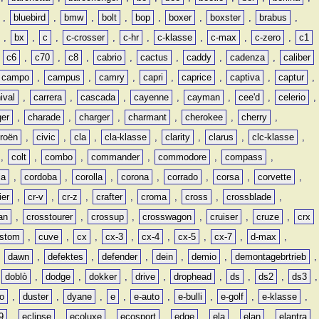
,
bluebird
,
bmw
,
bolt
,
bop
,
boxer
,
boxster
,
brabus
,
,
bx
,
c
,
c-crosser
,
c-hr
,
c-klasse
,
c-max
,
c-zero
,
c1
,
c6
,
c70
,
c8
,
cabrio
,
cactus
,
caddy
,
cadenza
,
caliber
campo
,
campus
,
camry
,
capri
,
caprice
,
captiva
,
captur
,
ival
,
carrera
,
cascada
,
cayenne
,
cayman
,
cee'd
,
celerio
,
ger
,
charade
,
charger
,
charmant
,
cherokee
,
cherry
,
troën
,
civic
,
cla
,
cla-klasse
,
clarity
,
clarus
,
clc-klasse
,
,
colt
,
combo
,
commander
,
commodore
,
compass
,
ia
,
cordoba
,
corolla
,
corona
,
corrado
,
corsa
,
corvette
,
ier
,
cr-v
,
cr-z
,
crafter
,
croma
,
cross
,
crossblade
,
an
,
crosstourer
,
crossup
,
crosswagon
,
cruiser
,
cruze
,
crx
stom
,
cuve
,
cx
,
cx-3
,
cx-4
,
cx-5
,
cx-7
,
d-max
,
,
dawn
,
defektes
,
defender
,
dein
,
demio
,
demontagebrtrieb
,
,
doblò
,
dodge
,
dokker
,
drive
,
drophead
,
ds
,
ds2
,
ds3
,
o
,
duster
,
dyane
,
e
,
e-auto
,
e-bulli
,
e-golf
,
e-klasse
,
9
,
eclipse
,
ecoluxe
,
ecosport
,
edge
,
ela
,
elan
,
elantra
,