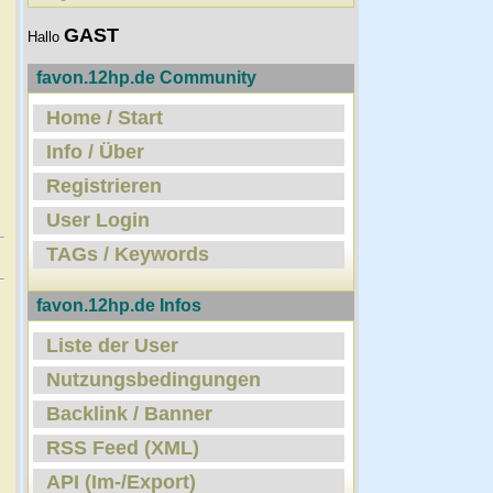
GAST
Hallo
favon.12hp.de Community
Home / Start
Info / Über
Registrieren
User Login
TAGs / Keywords
favon.12hp.de Infos
Liste der User
Nutzungsbedingungen
Backlink / Banner
RSS Feed (XML)
API (Im-/Export)