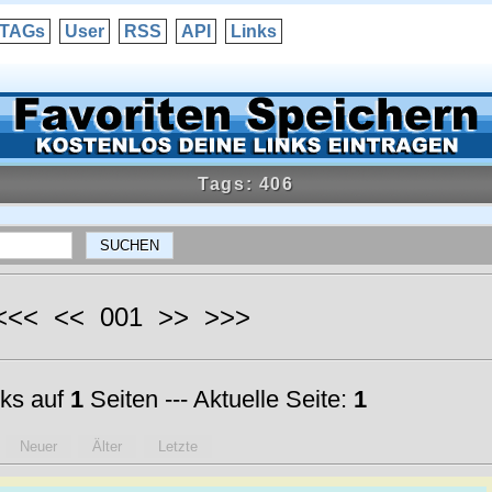
TAGs
User
RSS
API
Links
Tags: 406
 <<< << 001 >> >>>
ks auf
1
Seiten --- Aktuelle Seite:
1
Neuer
Älter
Letzte