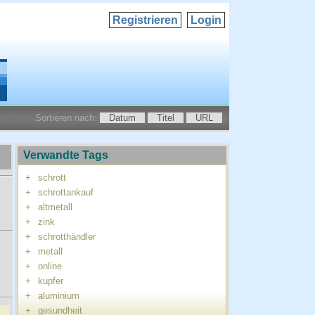
Registrieren
Login
Sortieren nach:
Datum
Titel
URL
Verwandte Tags
+
schrott
+
schrottankauf
+
altmetall
+
zink
+
schrotthändler
+
metall
+
online
+
kupfer
+
aluminium
+
gesundheit