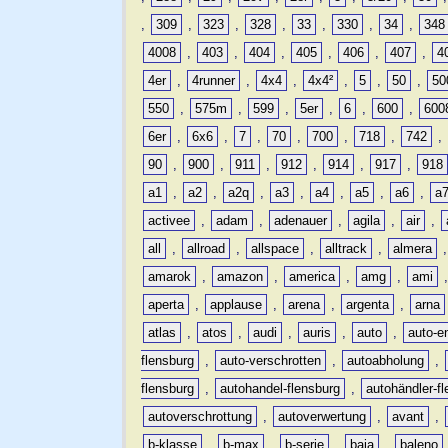
,
309
,
323
,
328
,
33
,
330
,
34
,
348
4008
,
403
,
404
,
405
,
406
,
407
,
4
4er
,
4runner
,
4x4
,
4x4²
,
5
,
50
,
50
550
,
575m
,
599
,
5er
,
6
,
600
,
600
6er
,
6x6
,
7
,
70
,
700
,
718
,
742
,
90
,
900
,
911
,
912
,
914
,
917
,
918
a1
,
a2
,
a2q
,
a3
,
a4
,
a5
,
a6
,
a
activee
,
adam
,
adenauer
,
agila
,
air
,
all
,
allroad
,
allspace
,
alltrack
,
almera
amarok
,
amazon
,
america
,
amg
,
ami
aperta
,
applause
,
arena
,
argenta
,
arna
atlas
,
atos
,
audi
,
auris
,
auto
,
auto-e
flensburg
,
auto-verschrotten
,
autoabholung
,
flensburg
,
autohandel-flensburg
,
autohändler-f
autoverschrottung
,
autoverwertung
,
avant
,
b-klasse
,
b-max
,
b-serie
,
baja
,
baleno