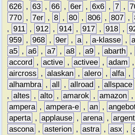
626
,
63
,
66
,
6er
,
6x6
,
7
,
7
770
,
7er
,
8
,
80
,
806
,
807
,
,
911
,
912
,
914
,
917
,
918
,
9
959
,
968
,
9er
,
a
,
a-klasse
,
a5
,
a6
,
a7
,
a8
,
a9
,
abarth
,
accord
,
active
,
activee
,
adam
aircross
,
alaskan
,
alero
,
alfa
,
alhambra
,
all
,
allroad
,
allspace
,
altes
,
alto
,
amarok
,
amazon
ampera
,
ampera-e
,
an
,
angebo
aperta
,
applause
,
arena
,
argen
ascona
,
asterion
,
astra
,
asx
,