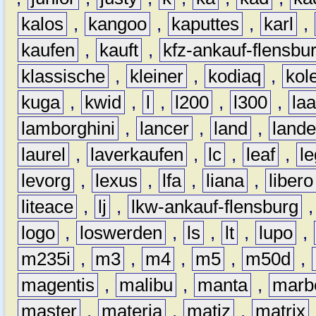
kalos
,
kangoo
,
kaputtes
,
karl
,
kaufen
,
kauft
,
kfz-ankauf-flensbu
klassische
,
kleiner
,
kodiaq
,
kol
kuga
,
kwid
,
l
,
l200
,
l300
,
la
lamborghini
,
lancer
,
land
,
lande
laurel
,
laverkaufen
,
lc
,
leaf
,
l
levorg
,
lexus
,
lfa
,
liana
,
libero
liteace
,
lj
,
lkw-ankauf-flensburg
logo
,
loswerden
,
ls
,
lt
,
lupo
,
m235i
,
m3
,
m4
,
m5
,
m50d
,
magentis
,
malibu
,
manta
,
marb
master
,
materia
,
matiz
,
matrix