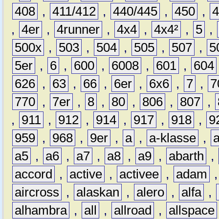
408
,
411/412
,
440/445
,
450
,
,
4er
,
4runner
,
4x4
,
4x4²
,
5
,
500x
,
503
,
504
,
505
,
507
,
5
5er
,
6
,
600
,
6008
,
601
,
604
626
,
63
,
66
,
6er
,
6x6
,
7
,
7
770
,
7er
,
8
,
80
,
806
,
807
,
,
911
,
912
,
914
,
917
,
918
,
9
959
,
968
,
9er
,
a
,
a-klasse
,
a5
,
a6
,
a7
,
a8
,
a9
,
abarth
,
accord
,
active
,
activee
,
adam
aircross
,
alaskan
,
alero
,
alfa
,
alhambra
,
all
,
allroad
,
allspace