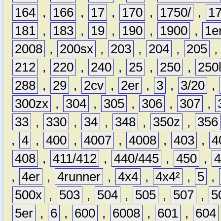
164
,
166
,
17
,
170
,
1750/
,
1
181
,
183
,
19
,
190
,
1900
,
1e
2008
,
200sx
,
203
,
204
,
205
212
,
220
,
240
,
25
,
250
,
250
288
,
29
,
2cv
,
2er
,
3
,
3/20
,
300zx
,
304
,
305
,
306
,
307
,
33
,
330
,
34
,
348
,
350z
,
356
,
4
,
400
,
4007
,
4008
,
403
,
4
408
,
411/412
,
440/445
,
450
,
,
4er
,
4runner
,
4x4
,
4x4²
,
5
,
500x
,
503
,
504
,
505
,
507
,
5
5er
,
6
,
600
,
6008
,
601
,
604