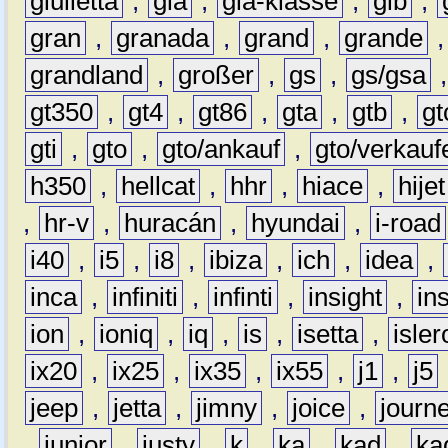
giulietta
,
gla
,
gla-klasse
,
glb
,
gran
,
granada
,
grand
,
grande
grandland
,
großer
,
gs
,
gs/gsa
gt350
,
gt4
,
gt86
,
gta
,
gtb
,
gt
gti
,
gto
,
gto/ankauf
,
gto/verkauf
h350
,
hellcat
,
hhr
,
hiace
,
hijet
,
hr-v
,
huracán
,
hyundai
,
i-road
i40
,
i5
,
i8
,
ibiza
,
ich
,
idea
,
inca
,
infiniti
,
infinti
,
insight
,
in
ion
,
ioniq
,
iq
,
is
,
isetta
,
isler
ix20
,
ix25
,
ix35
,
ix55
,
j1
,
j5
jeep
,
jetta
,
jimny
,
joice
,
journ
,
junior
,
justy
,
k
,
ka
,
kad
,
ka