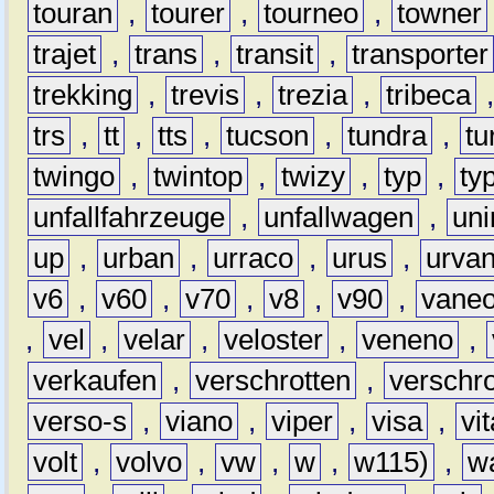
touran
,
tourer
,
tourneo
,
towner
trajet
,
trans
,
transit
,
transporter
trekking
,
trevis
,
trezia
,
tribeca
trs
,
tt
,
tts
,
tucson
,
tundra
,
tu
twingo
,
twintop
,
twizy
,
typ
,
ty
unfallfahrzeuge
,
unfallwagen
,
un
up
,
urban
,
urraco
,
urus
,
urva
v6
,
v60
,
v70
,
v8
,
v90
,
vane
,
vel
,
velar
,
veloster
,
veneno
,
verkaufen
,
verschrotten
,
verschro
verso-s
,
viano
,
viper
,
visa
,
vi
volt
,
volvo
,
vw
,
w
,
w115)
,
w