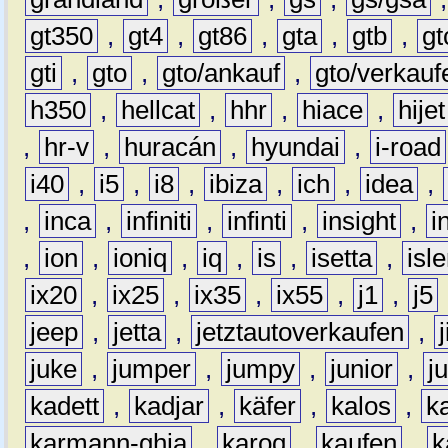
gt350
,
gt4
,
gt86
,
gta
,
gtb
,
gt
gti
,
gto
,
gto/ankauf
,
gto/verkauf
h350
,
hellcat
,
hhr
,
hiace
,
hijet
,
hr-v
,
huracán
,
hyundai
,
i-road
i40
,
i5
,
i8
,
ibiza
,
ich
,
idea
,
,
inca
,
infiniti
,
infinti
,
insight
,
i
,
ion
,
ioniq
,
iq
,
is
,
isetta
,
isl
ix20
,
ix25
,
ix35
,
ix55
,
j1
,
j5
jeep
,
jetta
,
jetztautoverkaufen
,
juke
,
jumper
,
jumpy
,
junior
,
j
kadett
,
kadjar
,
käfer
,
kalos
,
k
karmann-ghia
,
karoq
,
kaufen
,
k