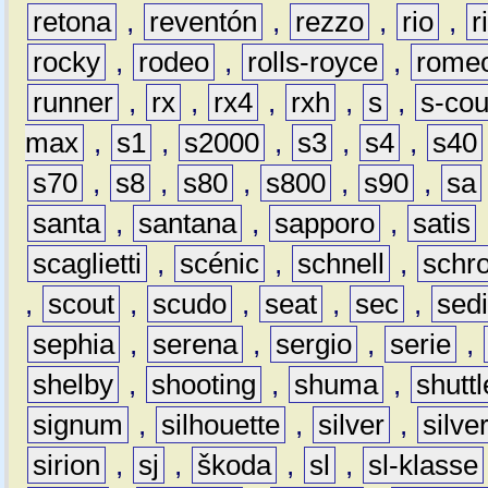
retona
,
reventón
,
rezzo
,
rio
,
r
rocky
,
rodeo
,
rolls-royce
,
rome
runner
,
rx
,
rx4
,
rxh
,
s
,
s-co
max
,
s1
,
s2000
,
s3
,
s4
,
s40
s70
,
s8
,
s80
,
s800
,
s90
,
sa
santa
,
santana
,
sapporo
,
satis
scaglietti
,
scénic
,
schnell
,
schro
,
scout
,
scudo
,
seat
,
sec
,
sedi
sephia
,
serena
,
sergio
,
serie
,
shelby
,
shooting
,
shuma
,
shuttl
signum
,
silhouette
,
silver
,
silve
sirion
,
sj
,
škoda
,
sl
,
sl-klasse