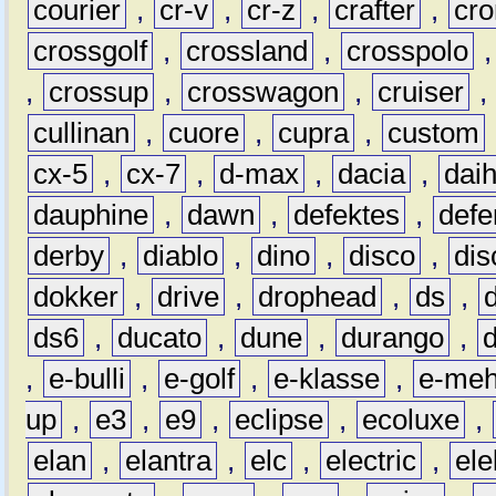
courier
,
cr-v
,
cr-z
,
crafter
,
cr
crossgolf
,
crossland
,
crosspolo
,
crossup
,
crosswagon
,
cruiser
,
cullinan
,
cuore
,
cupra
,
custom
cx-5
,
cx-7
,
d-max
,
dacia
,
dai
dauphine
,
dawn
,
defektes
,
defe
derby
,
diablo
,
dino
,
disco
,
dis
dokker
,
drive
,
drophead
,
ds
,
ds6
,
ducato
,
dune
,
durango
,
,
e-bulli
,
e-golf
,
e-klasse
,
e-meh
up
,
e3
,
e9
,
eclipse
,
ecoluxe
,
elan
,
elantra
,
elc
,
electric
,
ele