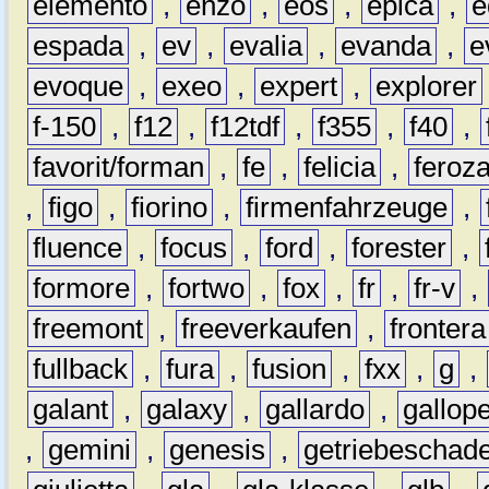
elemento
,
enzo
,
eos
,
epica
,
e
espada
,
ev
,
evalia
,
evanda
,
e
evoque
,
exeo
,
expert
,
explorer
f-150
,
f12
,
f12tdf
,
f355
,
f40
,
favorit/forman
,
fe
,
felicia
,
feroz
,
figo
,
fiorino
,
firmenfahrzeuge
,
fluence
,
focus
,
ford
,
forester
,
formore
,
fortwo
,
fox
,
fr
,
fr-v
,
freemont
,
freeverkaufen
,
frontera
fullback
,
fura
,
fusion
,
fxx
,
g
,
galant
,
galaxy
,
gallardo
,
gallop
,
gemini
,
genesis
,
getriebeschad