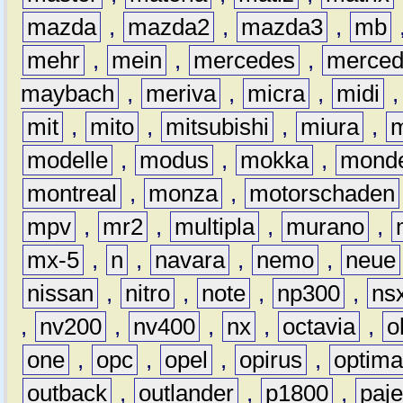
mazda
,
mazda2
,
mazda3
,
mb
mehr
,
mein
,
mercedes
,
merce
maybach
,
meriva
,
micra
,
midi
mit
,
mito
,
mitsubishi
,
miura
,
modelle
,
modus
,
mokka
,
mond
montreal
,
monza
,
motorschaden
mpv
,
mr2
,
multipla
,
murano
,
mx-5
,
n
,
navara
,
nemo
,
neue
nissan
,
nitro
,
note
,
np300
,
ns
,
nv200
,
nv400
,
nx
,
octavia
,
o
one
,
opc
,
opel
,
opirus
,
optim
outback
,
outlander
,
p1800
,
paje