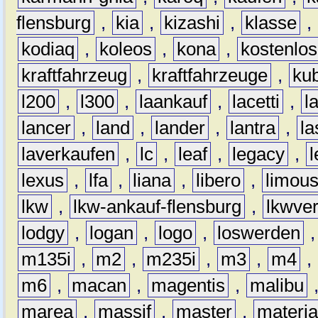
flensburg
,
kia
,
kizashi
,
klasse
,
kodiaq
,
koleos
,
kona
,
kostenlos
kraftfahrzeug
,
kraftfahrzeuge
,
kub
l200
,
l300
,
laankauf
,
lacetti
,
l
lancer
,
land
,
lander
,
lantra
,
la
laverkaufen
,
lc
,
leaf
,
legacy
,
lexus
,
lfa
,
liana
,
libero
,
limous
lkw
,
lkw-ankauf-flensburg
,
lkwver
lodgy
,
logan
,
logo
,
loswerden
m135i
,
m2
,
m235i
,
m3
,
m4
,
m6
,
macan
,
magentis
,
malibu
marea
,
massif
,
master
,
materi