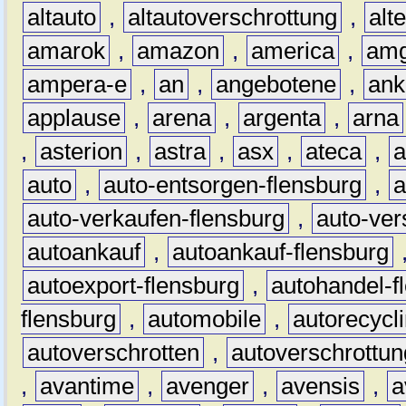
altauto
,
altautoverschrottung
,
alt
amarok
,
amazon
,
america
,
am
ampera-e
,
an
,
angebotene
,
ank
applause
,
arena
,
argenta
,
arna
,
asterion
,
astra
,
asx
,
ateca
,
a
auto
,
auto-entsorgen-flensburg
,
a
auto-verkaufen-flensburg
,
auto-ver
autoankauf
,
autoankauf-flensburg
autoexport-flensburg
,
autohandel-f
flensburg
,
automobile
,
autorecycl
autoverschrotten
,
autoverschrottun
,
avantime
,
avenger
,
avensis
,
a