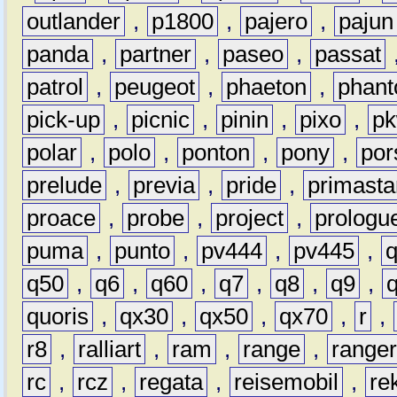
outlander
,
p1800
,
pajero
,
pajun
panda
,
partner
,
paseo
,
passat
patrol
,
peugeot
,
phaeton
,
phan
pick-up
,
picnic
,
pinin
,
pixo
,
p
polar
,
polo
,
ponton
,
pony
,
por
prelude
,
previa
,
pride
,
primasta
proace
,
probe
,
project
,
prologu
puma
,
punto
,
pv444
,
pv445
,
q50
,
q6
,
q60
,
q7
,
q8
,
q9
,
quoris
,
qx30
,
qx50
,
qx70
,
r
,
r8
,
ralliart
,
ram
,
range
,
range
rc
,
rcz
,
regata
,
reisemobil
,
re