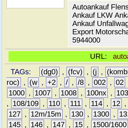
Autoankauf Flen
Ankauf LKW Ank
Ankauf Unfallwa
Export Motorsch
5944000
URL:
auto
TAGs:
(dg0)
,
(fcv)
,
(j
,
(komb
roc)
,
(w
,
+2
,
/
,
/8
,
002
,
02
1000
,
1007
,
1008
,
100nx
,
10
,
108/109
,
110
,
111
,
114
,
12
127
,
12m/15m
,
130
,
1300
,
13
145
,
146
,
147
,
15
,
1500/1600