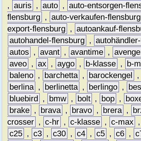
,
auris
,
auto
,
auto-entsorgen-flen
flensburg
,
auto-verkaufen-flensburg
export-flensburg
,
autoankauf-flensb
autohandel-flensburg
,
autohändler-
autos
,
avant
,
avantime
,
avenge
aveo
,
ax
,
aygo
,
b-klasse
,
b-m
baleno
,
barchetta
,
barockengel
berlina
,
berlinetta
,
berlingo
,
bes
bluebird
,
bmw
,
bolt
,
bop
,
box
brake
,
brava
,
bravo
,
brera
,
br
crosser
,
c-hr
,
c-klasse
,
c-max
c25
,
c3
,
c30
,
c4
,
c5
,
c6
,
c