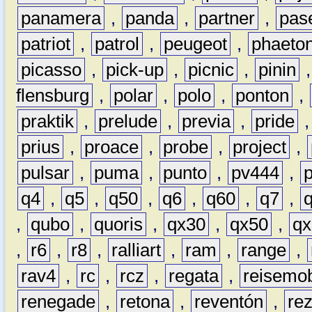
panamera
,
panda
,
partner
,
pas
patriot
,
patrol
,
peugeot
,
phaeto
picasso
,
pick-up
,
picnic
,
pinin
flensburg
,
polar
,
polo
,
ponton
,
praktik
,
prelude
,
previa
,
pride
prius
,
proace
,
probe
,
project
,
pulsar
,
puma
,
punto
,
pv444
,
q4
,
q5
,
q50
,
q6
,
q60
,
q7
,
,
qubo
,
quoris
,
qx30
,
qx50
,
qx
,
r6
,
r8
,
ralliart
,
ram
,
range
,
rav4
,
rc
,
rcz
,
regata
,
reisemob
renegade
,
retona
,
reventón
,
re