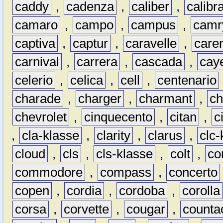
caddy
,
cadenza
,
caliber
,
calibr
camaro
,
campo
,
campus
,
camr
captiva
,
captur
,
caravelle
,
care
carnival
,
carrera
,
cascada
,
cay
celerio
,
celica
,
cell
,
centenario
charade
,
charger
,
charmant
,
ch
chevrolet
,
cinquecento
,
citan
,
c
,
cla-klasse
,
clarity
,
clarus
,
clc-
cloud
,
cls
,
cls-klasse
,
colt
,
c
commodore
,
compass
,
concerto
copen
,
cordia
,
cordoba
,
corolla
corsa
,
corvette
,
cougar
,
counta