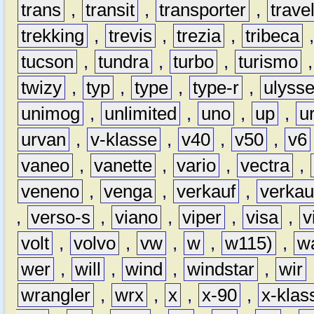
trans
,
transit
,
transporter
,
travel
trekking
,
trevis
,
trezia
,
tribeca
tucson
,
tundra
,
turbo
,
turismo
twizy
,
typ
,
type
,
type-r
,
ulyss
unimog
,
unlimited
,
uno
,
up
,
u
urvan
,
v-klasse
,
v40
,
v50
,
v6
vaneo
,
vanette
,
vario
,
vectra
,
veneno
,
venga
,
verkauf
,
verkau
,
verso-s
,
viano
,
viper
,
visa
,
v
volt
,
volvo
,
vw
,
w
,
w115)
,
w
wer
,
will
,
wind
,
windstar
,
wir
wrangler
,
wrx
,
x
,
x-90
,
x-klas