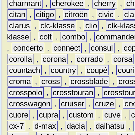
charmant
,
cherokee
,
cherry
,
ch
citan
,
citigo
,
citroën
,
civic
,
cla
clarus
,
clc-klasse
,
clio
,
clk-kla
klasse
,
colt
,
combo
,
commande
,
concerto
,
connect
,
consul
,
co
corolla
,
corona
,
corrado
,
corsa
countach
,
country
,
coupé
,
couri
croma
,
cross
,
crossblade
,
cros
crosspolo
,
crosstouran
,
crosstou
crosswagon
,
cruiser
,
cruze
,
cr
cuore
,
cupra
,
custom
,
cuve
,
cx-7
,
d-max
,
dacia
,
daihatsu
,