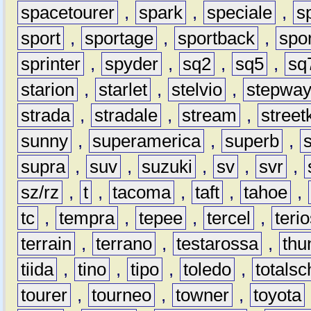
spacetourer
,
spark
,
speciale
,
s
sport
,
sportage
,
sportback
,
spo
sprinter
,
spyder
,
sq2
,
sq5
,
sq
starion
,
starlet
,
stelvio
,
stepwa
strada
,
stradale
,
stream
,
street
sunny
,
superamerica
,
superb
,
supra
,
suv
,
suzuki
,
sv
,
svr
,
sz/rz
,
t
,
tacoma
,
taft
,
tahoe
,
tc
,
tempra
,
tepee
,
tercel
,
teri
terrain
,
terrano
,
testarossa
,
thu
tiida
,
tino
,
tipo
,
toledo
,
totals
tourer
,
tourneo
,
towner
,
toyota