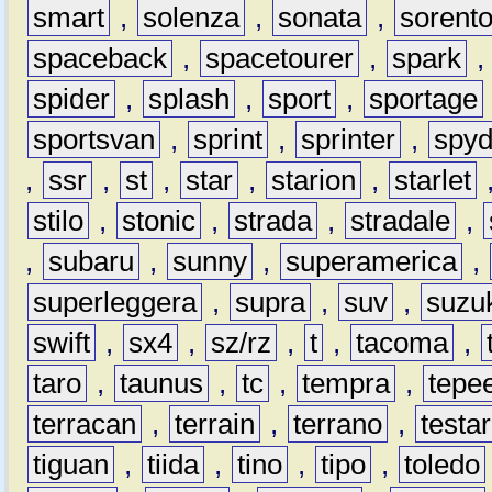
smart
,
solenza
,
sonata
,
sorent
spaceback
,
spacetourer
,
spark
spider
,
splash
,
sport
,
sportage
sportsvan
,
sprint
,
sprinter
,
spyd
,
ssr
,
st
,
star
,
starion
,
starlet
stilo
,
stonic
,
strada
,
stradale
,
,
subaru
,
sunny
,
superamerica
,
superleggera
,
supra
,
suv
,
suzu
swift
,
sx4
,
sz/rz
,
t
,
tacoma
,
taro
,
taunus
,
tc
,
tempra
,
tepe
terracan
,
terrain
,
terrano
,
testa
tiguan
,
tiida
,
tino
,
tipo
,
toledo