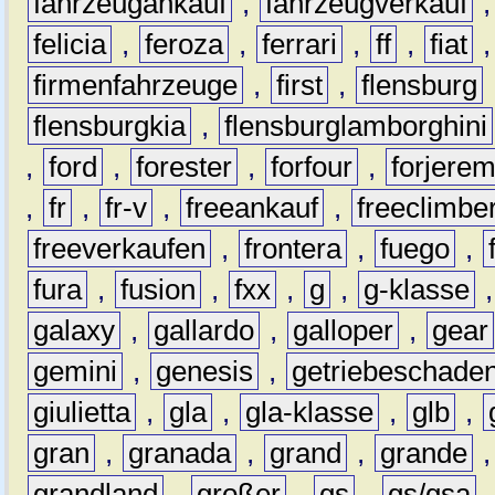
fahrzeugankauf
,
fahrzeugverkauf
felicia
,
feroza
,
ferrari
,
ff
,
fiat
firmenfahrzeuge
,
first
,
flensburg
flensburgkia
,
flensburglamborghini
,
ford
,
forester
,
forfour
,
forjere
,
fr
,
fr-v
,
freeankauf
,
freeclimbe
freeverkaufen
,
frontera
,
fuego
,
fura
,
fusion
,
fxx
,
g
,
g-klasse
galaxy
,
gallardo
,
galloper
,
gear
gemini
,
genesis
,
getriebeschade
giulietta
,
gla
,
gla-klasse
,
glb
,
gran
,
granada
,
grand
,
grande
grandland
,
großer
,
gs
,
gs/gsa