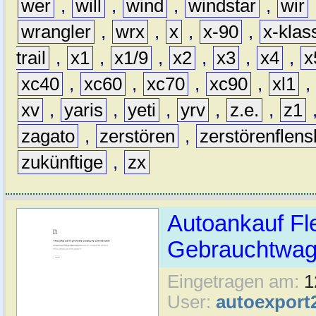
wer
,
will
,
wind
,
windstar
,
wir
wrangler
,
wrx
,
x
,
x-90
,
x-klas
trail
,
x1
,
x1/9
,
x2
,
x3
,
x4
,
x
xc40
,
xc60
,
xc70
,
xc90
,
xl1
,
xv
,
yaris
,
yeti
,
yrv
,
z.e.
,
z1
zagato
,
zerstören
,
zerstörenflen
zukünftige
,
zx
Autoankauf Fl
Gebrauchtwage
Eingetragen am:
1
User:
autoexport