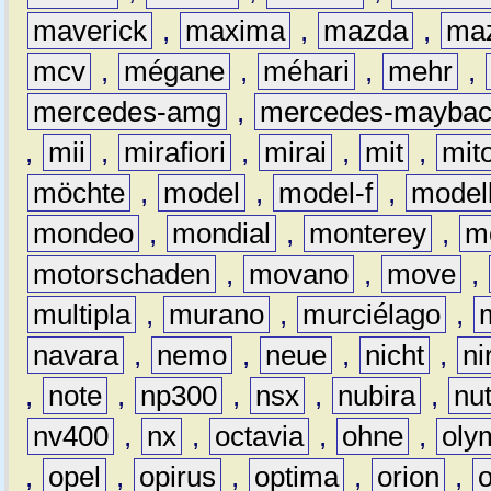
maverick
,
maxima
,
mazda
,
ma
mcv
,
mégane
,
méhari
,
mehr
,
mercedes-amg
,
mercedes-mayba
,
mii
,
mirafiori
,
mirai
,
mit
,
mit
möchte
,
model
,
model-f
,
model
mondeo
,
mondial
,
monterey
,
m
motorschaden
,
movano
,
move
,
multipla
,
murano
,
murciélago
,
navara
,
nemo
,
neue
,
nicht
,
ni
,
note
,
np300
,
nsx
,
nubira
,
nu
nv400
,
nx
,
octavia
,
ohne
,
oly
,
opel
,
opirus
,
optima
,
orion
,