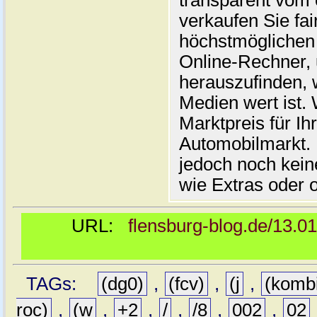
transparent vom 
verkaufen Sie fai
höchstmöglichen 
Online-Rechner,
herauszufinden, w
Medien wert ist. 
Marktpreis für I
Automobilmarkt. 
jedoch noch kein
wie Extras oder 
URL:
flensburg-blog.de/13.0
TAGs:
(dg0)
,
(fcv)
,
(j
,
(komb
roc)
,
(w
,
+2
,
/
,
/8
,
002
,
02