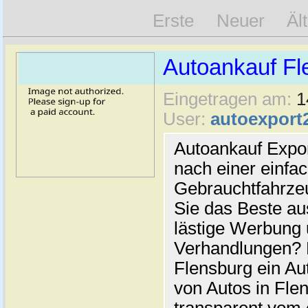
Erste
Neuer
Äl
Autoankauf Fl
Eingetragen am:
1
User:
autoexport
Autoankauf Expo
nach einer einfac
Gebrauchtfahrze
Sie das Beste au
lästige Werbung
Verhandlungen? 
Flensburg ein Au
von Autos in Flen