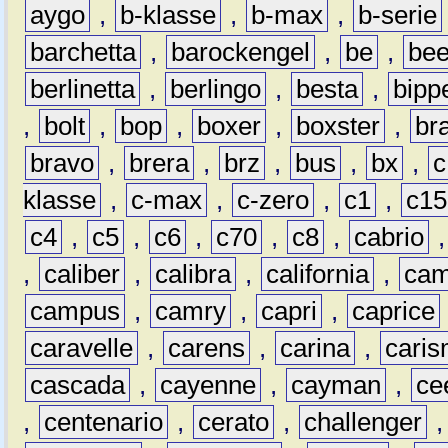
aygo
,
b-klasse
,
b-max
,
b-serie
barchetta
,
barockengel
,
be
,
be
berlinetta
,
berlingo
,
besta
,
bipp
,
bolt
,
bop
,
boxer
,
boxster
,
br
bravo
,
brera
,
brz
,
bus
,
bx
,
c
klasse
,
c-max
,
c-zero
,
c1
,
c15
c4
,
c5
,
c6
,
c70
,
c8
,
cabrio
,
caliber
,
calibra
,
california
,
cam
campus
,
camry
,
capri
,
caprice
caravelle
,
carens
,
carina
,
cari
cascada
,
cayenne
,
cayman
,
ce
,
centenario
,
cerato
,
challenger