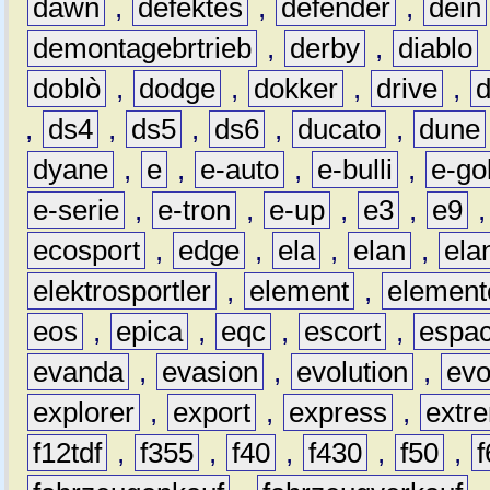
dawn
,
defektes
,
defender
,
dein
demontagebrtrieb
,
derby
,
diablo
doblò
,
dodge
,
dokker
,
drive
,
,
ds4
,
ds5
,
ds6
,
ducato
,
dune
dyane
,
e
,
e-auto
,
e-bulli
,
e-gol
e-serie
,
e-tron
,
e-up
,
e3
,
e9
ecosport
,
edge
,
ela
,
elan
,
ela
elektrosportler
,
element
,
element
eos
,
epica
,
eqc
,
escort
,
espa
evanda
,
evasion
,
evolution
,
ev
explorer
,
export
,
express
,
extr
f12tdf
,
f355
,
f40
,
f430
,
f50
,
f