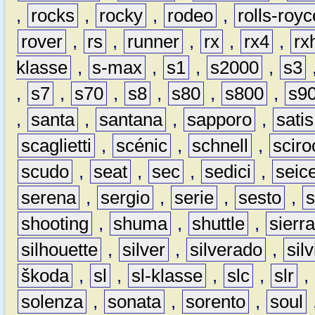
,
rocks
,
rocky
,
rodeo
,
rolls-royc
rover
,
rs
,
runner
,
rx
,
rx4
,
rx
klasse
,
s-max
,
s1
,
s2000
,
s3
,
s7
,
s70
,
s8
,
s80
,
s800
,
s9
,
santa
,
santana
,
sapporo
,
satis
scaglietti
,
scénic
,
schnell
,
sciro
scudo
,
seat
,
sec
,
sedici
,
seic
serena
,
sergio
,
serie
,
sesto
,
shooting
,
shuma
,
shuttle
,
sierr
silhouette
,
silver
,
silverado
,
silv
škoda
,
sl
,
sl-klasse
,
slc
,
slr
,
solenza
,
sonata
,
sorento
,
soul