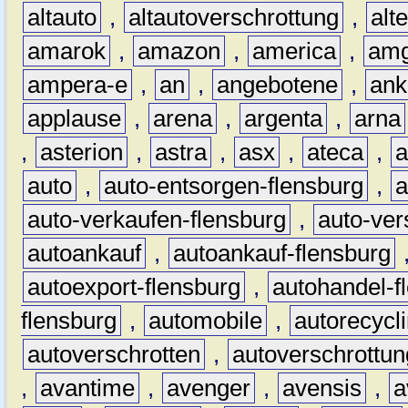
altauto
,
altautoverschrottung
,
alt
amarok
,
amazon
,
america
,
am
ampera-e
,
an
,
angebotene
,
ank
applause
,
arena
,
argenta
,
arna
,
asterion
,
astra
,
asx
,
ateca
,
a
auto
,
auto-entsorgen-flensburg
,
a
auto-verkaufen-flensburg
,
auto-ver
autoankauf
,
autoankauf-flensburg
autoexport-flensburg
,
autohandel-f
flensburg
,
automobile
,
autorecycl
autoverschrotten
,
autoverschrottun
,
avantime
,
avenger
,
avensis
,
a