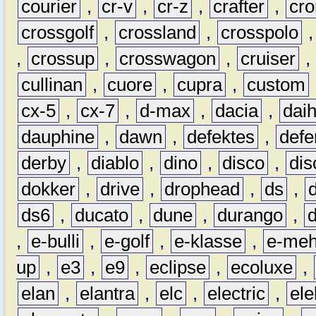
courier
,
cr-v
,
cr-z
,
crafter
,
cr
crossgolf
,
crossland
,
crosspolo
,
crossup
,
crosswagon
,
cruiser
,
cullinan
,
cuore
,
cupra
,
custom
cx-5
,
cx-7
,
d-max
,
dacia
,
dai
dauphine
,
dawn
,
defektes
,
defe
derby
,
diablo
,
dino
,
disco
,
dis
dokker
,
drive
,
drophead
,
ds
,
ds6
,
ducato
,
dune
,
durango
,
,
e-bulli
,
e-golf
,
e-klasse
,
e-meh
up
,
e3
,
e9
,
eclipse
,
ecoluxe
,
elan
,
elantra
,
elc
,
electric
,
ele