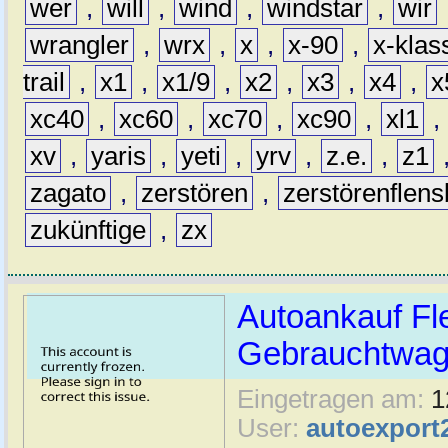
wer
,
will
,
wind
,
windstar
,
wir
wrangler
,
wrx
,
x
,
x-90
,
x-klas
trail
,
x1
,
x1/9
,
x2
,
x3
,
x4
,
x
xc40
,
xc60
,
xc70
,
xc90
,
xl1
,
xv
,
yaris
,
yeti
,
yrv
,
z.e.
,
z1
zagato
,
zerstören
,
zerstörenflen
zukünftige
,
zx
Autoankauf Fl
Gebrauchtwage
Eingetragen am:
1
User:
autoexport