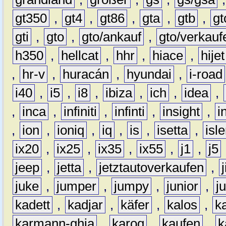
gt350
,
gt4
,
gt86
,
gta
,
gtb
,
gt
gti
,
gto
,
gto/ankauf
,
gto/verkauf
h350
,
hellcat
,
hhr
,
hiace
,
hijet
,
hr-v
,
huracán
,
hyundai
,
i-road
i40
,
i5
,
i8
,
ibiza
,
ich
,
idea
,
,
inca
,
infiniti
,
infinti
,
insight
,
i
,
ion
,
ioniq
,
iq
,
is
,
isetta
,
isl
ix20
,
ix25
,
ix35
,
ix55
,
j1
,
j5
jeep
,
jetta
,
jetztautoverkaufen
,
juke
,
jumper
,
jumpy
,
junior
,
j
kadett
,
kadjar
,
käfer
,
kalos
,
k
karmann-ghia
,
karoq
,
kaufen
,
k