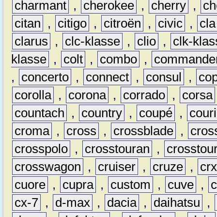
charmant
,
cherokee
,
cherry
,
ch
citan
,
citigo
,
citroën
,
civic
,
cla
clarus
,
clc-klasse
,
clio
,
clk-kla
klasse
,
colt
,
combo
,
commande
,
concerto
,
connect
,
consul
,
co
corolla
,
corona
,
corrado
,
corsa
countach
,
country
,
coupé
,
couri
croma
,
cross
,
crossblade
,
cros
crosspolo
,
crosstouran
,
crosstou
crosswagon
,
cruiser
,
cruze
,
cr
cuore
,
cupra
,
custom
,
cuve
,
cx-7
,
d-max
,
dacia
,
daihatsu
,