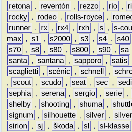
retona
,
reventón
,
rezzo
,
rio
,
r
rocky
,
rodeo
,
rolls-royce
,
rome
runner
,
rx
,
rx4
,
rxh
,
s
,
s-co
max
,
s1
,
s2000
,
s3
,
s4
,
s40
s70
,
s8
,
s80
,
s800
,
s90
,
sa
santa
,
santana
,
sapporo
,
satis
scaglietti
,
scénic
,
schnell
,
schro
,
scout
,
scudo
,
seat
,
sec
,
sedi
sephia
,
serena
,
sergio
,
serie
,
shelby
,
shooting
,
shuma
,
shuttl
signum
,
silhouette
,
silver
,
silve
sirion
,
sj
,
škoda
,
sl
,
sl-klasse