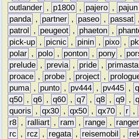
outlander
,
p1800
,
pajero
,
pajun
panda
,
partner
,
paseo
,
passat
patrol
,
peugeot
,
phaeton
,
phan
pick-up
,
picnic
,
pinin
,
pixo
,
p
polar
,
polo
,
ponton
,
pony
,
por
prelude
,
previa
,
pride
,
primasta
proace
,
probe
,
project
,
prologu
puma
,
punto
,
pv444
,
pv445
,
q50
,
q6
,
q60
,
q7
,
q8
,
q9
,
quoris
,
qx30
,
qx50
,
qx70
,
r
,
r8
,
ralliart
,
ram
,
range
,
range
rc
,
rcz
,
regata
,
reisemobil
,
re