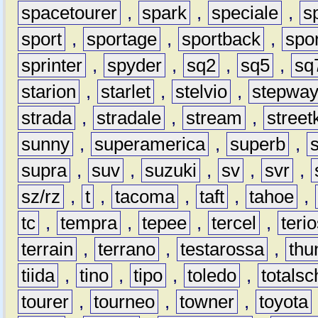
spacetourer
,
spark
,
speciale
,
s
sport
,
sportage
,
sportback
,
spo
sprinter
,
spyder
,
sq2
,
sq5
,
sq
starion
,
starlet
,
stelvio
,
stepwa
strada
,
stradale
,
stream
,
street
sunny
,
superamerica
,
superb
,
supra
,
suv
,
suzuki
,
sv
,
svr
,
sz/rz
,
t
,
tacoma
,
taft
,
tahoe
,
tc
,
tempra
,
tepee
,
tercel
,
teri
terrain
,
terrano
,
testarossa
,
thu
tiida
,
tino
,
tipo
,
toledo
,
totals
tourer
,
tourneo
,
towner
,
toyota