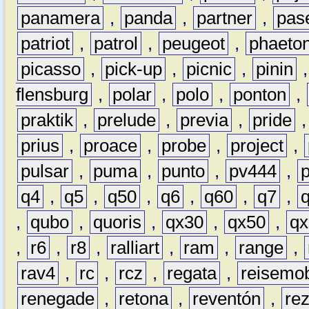
panamera
,
panda
,
partner
,
pas
patriot
,
patrol
,
peugeot
,
phaeto
picasso
,
pick-up
,
picnic
,
pinin
flensburg
,
polar
,
polo
,
ponton
,
praktik
,
prelude
,
previa
,
pride
prius
,
proace
,
probe
,
project
,
pulsar
,
puma
,
punto
,
pv444
,
q4
,
q5
,
q50
,
q6
,
q60
,
q7
,
,
qubo
,
quoris
,
qx30
,
qx50
,
qx
,
r6
,
r8
,
ralliart
,
ram
,
range
,
rav4
,
rc
,
rcz
,
regata
,
reisemob
renegade
,
retona
,
reventón
,
re