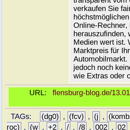
transparent vom 
verkaufen Sie fai
höchstmöglichen 
Online-Rechner,
herauszufinden, w
Medien wert ist. 
Marktpreis für I
Automobilmarkt. 
jedoch noch kein
wie Extras oder 
URL:
flensburg-blog.de/13.0
TAGs:
(dg0)
,
(fcv)
,
(j
,
(komb
roc)
,
(w
,
+2
,
/
,
/8
,
002
,
02