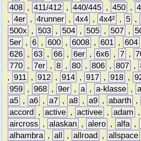
408
,
411/412
,
440/445
,
450
,
,
4er
,
4runner
,
4x4
,
4x4²
,
5
,
500x
,
503
,
504
,
505
,
507
,
5
5er
,
6
,
600
,
6008
,
601
,
604
626
,
63
,
66
,
6er
,
6x6
,
7
,
7
770
,
7er
,
8
,
80
,
806
,
807
,
,
911
,
912
,
914
,
917
,
918
,
9
959
,
968
,
9er
,
a
,
a-klasse
,
a5
,
a6
,
a7
,
a8
,
a9
,
abarth
,
accord
,
active
,
activee
,
adam
aircross
,
alaskan
,
alero
,
alfa
,
alhambra
,
all
,
allroad
,
allspace