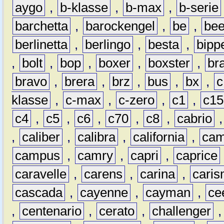
aygo
,
b-klasse
,
b-max
,
b-serie
barchetta
,
barockengel
,
be
,
be
berlinetta
,
berlingo
,
besta
,
bipp
,
bolt
,
bop
,
boxer
,
boxster
,
br
bravo
,
brera
,
brz
,
bus
,
bx
,
c
klasse
,
c-max
,
c-zero
,
c1
,
c15
c4
,
c5
,
c6
,
c70
,
c8
,
cabrio
,
caliber
,
calibra
,
california
,
cam
campus
,
camry
,
capri
,
caprice
caravelle
,
carens
,
carina
,
cari
cascada
,
cayenne
,
cayman
,
ce
,
centenario
,
cerato
,
challenger