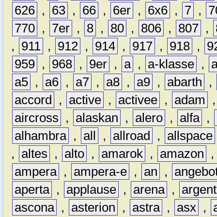
626
,
63
,
66
,
6er
,
6x6
,
7
,
7
770
,
7er
,
8
,
80
,
806
,
807
,
,
911
,
912
,
914
,
917
,
918
,
9
959
,
968
,
9er
,
a
,
a-klasse
,
a5
,
a6
,
a7
,
a8
,
a9
,
abarth
,
accord
,
active
,
activee
,
adam
aircross
,
alaskan
,
alero
,
alfa
,
alhambra
,
all
,
allroad
,
allspace
,
altes
,
alto
,
amarok
,
amazon
ampera
,
ampera-e
,
an
,
angebo
aperta
,
applause
,
arena
,
argen
ascona
,
asterion
,
astra
,
asx
,