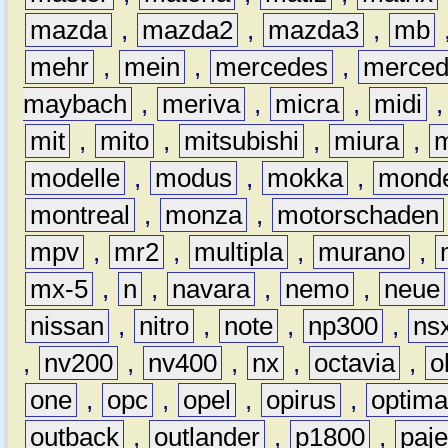
mazda
,
mazda2
,
mazda3
,
mb
mehr
,
mein
,
mercedes
,
merce
maybach
,
meriva
,
micra
,
midi
mit
,
mito
,
mitsubishi
,
miura
,
modelle
,
modus
,
mokka
,
mond
montreal
,
monza
,
motorschaden
mpv
,
mr2
,
multipla
,
murano
,
mx-5
,
n
,
navara
,
nemo
,
neue
nissan
,
nitro
,
note
,
np300
,
ns
,
nv200
,
nv400
,
nx
,
octavia
,
o
one
,
opc
,
opel
,
opirus
,
optim
outback
,
outlander
,
p1800
,
paje