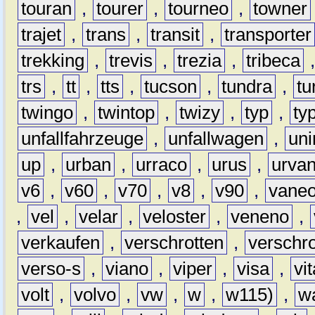
touran
,
tourer
,
tourneo
,
towner
trajet
,
trans
,
transit
,
transporter
trekking
,
trevis
,
trezia
,
tribeca
trs
,
tt
,
tts
,
tucson
,
tundra
,
tu
twingo
,
twintop
,
twizy
,
typ
,
ty
unfallfahrzeuge
,
unfallwagen
,
un
up
,
urban
,
urraco
,
urus
,
urva
v6
,
v60
,
v70
,
v8
,
v90
,
vane
,
vel
,
velar
,
veloster
,
veneno
,
verkaufen
,
verschrotten
,
verschro
verso-s
,
viano
,
viper
,
visa
,
vi
volt
,
volvo
,
vw
,
w
,
w115)
,
w