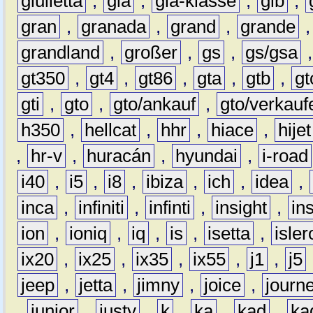
giulietta
,
gla
,
gla-klasse
,
glb
,
gran
,
granada
,
grand
,
grande
grandland
,
großer
,
gs
,
gs/gsa
gt350
,
gt4
,
gt86
,
gta
,
gtb
,
gt
gti
,
gto
,
gto/ankauf
,
gto/verkauf
h350
,
hellcat
,
hhr
,
hiace
,
hijet
,
hr-v
,
huracán
,
hyundai
,
i-road
i40
,
i5
,
i8
,
ibiza
,
ich
,
idea
,
inca
,
infiniti
,
infinti
,
insight
,
in
ion
,
ioniq
,
iq
,
is
,
isetta
,
isler
ix20
,
ix25
,
ix35
,
ix55
,
j1
,
j5
jeep
,
jetta
,
jimny
,
joice
,
journ
,
junior
,
justy
,
k
,
ka
,
kad
,
ka