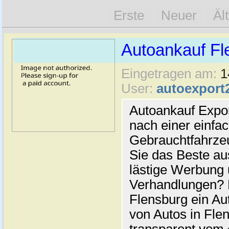
Erste
Neuer
Äl
Autoankauf Fl
Eingetragen am:
1
User:
autoexport
Autoankauf Expo
nach einer einfac
Gebrauchtfahrze
Sie das Beste au
lästige Werbung
Verhandlungen? 
Flensburg ein Au
von Autos in Flen