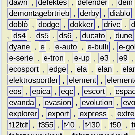
dawn
,
defektes
,
defender
,
dein
demontagebrtrieb
,
derby
,
diablo
doblò
,
dodge
,
dokker
,
drive
,
,
ds4
,
ds5
,
ds6
,
ducato
,
dune
dyane
,
e
,
e-auto
,
e-bulli
,
e-gol
e-serie
,
e-tron
,
e-up
,
e3
,
e9
ecosport
,
edge
,
ela
,
elan
,
ela
elektrosportler
,
element
,
element
eos
,
epica
,
eqc
,
escort
,
espa
evanda
,
evasion
,
evolution
,
ev
explorer
,
export
,
express
,
extr
f12tdf
,
f355
,
f40
,
f430
,
f50
,
f