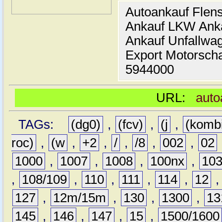
Autoankauf Flen
Ankauf LKW Ank
Ankauf Unfallwa
Export Motorsch
5944000
URL:
auto
TAGs:
(dg0)
,
(fcv)
,
(j
,
(komb
roc)
,
(w
,
+2
,
/
,
/8
,
002
,
02
1000
,
1007
,
1008
,
100nx
,
10
,
108/109
,
110
,
111
,
114
,
12
127
,
12m/15m
,
130
,
1300
,
13
145
,
146
,
147
,
15
,
1500/1600