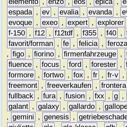
elemento
,
enzo
,
eos
,
epica
,
e
espada
,
ev
,
evalia
,
evanda
,
e
evoque
,
exeo
,
expert
,
explorer
f-150
,
f12
,
f12tdf
,
f355
,
f40
,
favorit/forman
,
fe
,
felicia
,
feroz
,
figo
,
fiorino
,
firmenfahrzeuge
,
fluence
,
focus
,
ford
,
forester
,
formore
,
fortwo
,
fox
,
fr
,
fr-v
,
freemont
,
freeverkaufen
,
frontera
fullback
,
fura
,
fusion
,
fxx
,
g
,
galant
,
galaxy
,
gallardo
,
gallop
,
gemini
,
genesis
,
getriebeschad