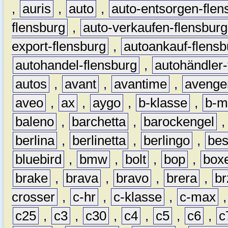
,
auris
,
auto
,
auto-entsorgen-flen
flensburg
,
auto-verkaufen-flensburg
export-flensburg
,
autoankauf-flensb
autohandel-flensburg
,
autohändler-
autos
,
avant
,
avantime
,
avenge
aveo
,
ax
,
aygo
,
b-klasse
,
b-m
baleno
,
barchetta
,
barockengel
berlina
,
berlinetta
,
berlingo
,
bes
bluebird
,
bmw
,
bolt
,
bop
,
box
brake
,
brava
,
bravo
,
brera
,
br
crosser
,
c-hr
,
c-klasse
,
c-max
c25
,
c3
,
c30
,
c4
,
c5
,
c6
,
c