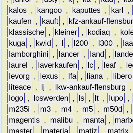
kalos
,
kangoo
,
kaputtes
,
karl
,
kaufen
,
kauft
,
kfz-ankauf-flensbu
klassische
,
kleiner
,
kodiaq
,
kol
kuga
,
kwid
,
l
,
l200
,
l300
,
la
lamborghini
,
lancer
,
land
,
lande
laurel
,
laverkaufen
,
lc
,
leaf
,
l
levorg
,
lexus
,
lfa
,
liana
,
libero
liteace
,
lj
,
lkw-ankauf-flensburg
logo
,
loswerden
,
ls
,
lt
,
lupo
,
m235i
,
m3
,
m4
,
m5
,
m50d
,
magentis
,
malibu
,
manta
,
marb
master
,
materia
,
matiz
,
matrix