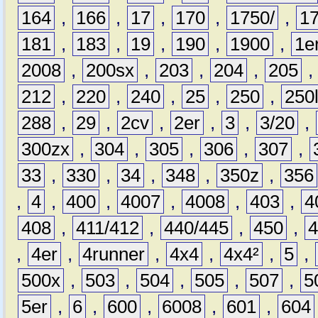
164
,
166
,
17
,
170
,
1750/
,
1
181
,
183
,
19
,
190
,
1900
,
1e
2008
,
200sx
,
203
,
204
,
205
212
,
220
,
240
,
25
,
250
,
250
288
,
29
,
2cv
,
2er
,
3
,
3/20
,
300zx
,
304
,
305
,
306
,
307
,
33
,
330
,
34
,
348
,
350z
,
356
,
4
,
400
,
4007
,
4008
,
403
,
4
408
,
411/412
,
440/445
,
450
,
,
4er
,
4runner
,
4x4
,
4x4²
,
5
,
500x
,
503
,
504
,
505
,
507
,
5
5er
,
6
,
600
,
6008
,
601
,
604