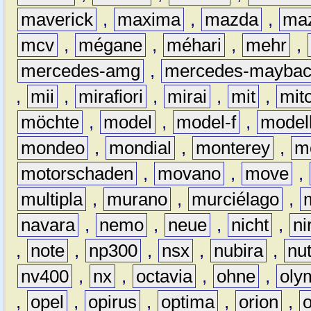
maverick
,
maxima
,
mazda
,
ma
mcv
,
mégane
,
méhari
,
mehr
,
mercedes-amg
,
mercedes-mayba
,
mii
,
mirafiori
,
mirai
,
mit
,
mit
möchte
,
model
,
model-f
,
model
mondeo
,
mondial
,
monterey
,
m
motorschaden
,
movano
,
move
,
multipla
,
murano
,
murciélago
,
navara
,
nemo
,
neue
,
nicht
,
ni
,
note
,
np300
,
nsx
,
nubira
,
nu
nv400
,
nx
,
octavia
,
ohne
,
oly
,
opel
,
opirus
,
optima
,
orion
,