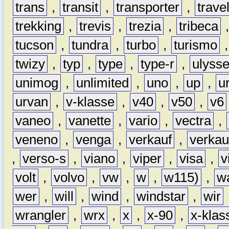
trans
,
transit
,
transporter
,
travel
trekking
,
trevis
,
trezia
,
tribeca
tucson
,
tundra
,
turbo
,
turismo
twizy
,
typ
,
type
,
type-r
,
ulyss
unimog
,
unlimited
,
uno
,
up
,
u
urvan
,
v-klasse
,
v40
,
v50
,
v6
vaneo
,
vanette
,
vario
,
vectra
,
veneno
,
venga
,
verkauf
,
verkau
,
verso-s
,
viano
,
viper
,
visa
,
v
volt
,
volvo
,
vw
,
w
,
w115)
,
w
wer
,
will
,
wind
,
windstar
,
wir
wrangler
,
wrx
,
x
,
x-90
,
x-klas