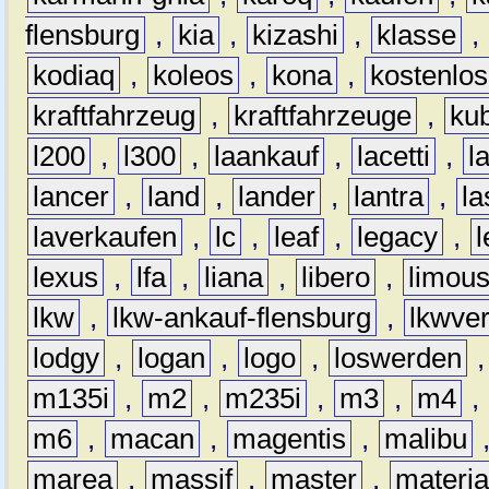
flensburg
,
kia
,
kizashi
,
klasse
,
kodiaq
,
koleos
,
kona
,
kostenlos
kraftfahrzeug
,
kraftfahrzeuge
,
kub
l200
,
l300
,
laankauf
,
lacetti
,
l
lancer
,
land
,
lander
,
lantra
,
la
laverkaufen
,
lc
,
leaf
,
legacy
,
lexus
,
lfa
,
liana
,
libero
,
limous
lkw
,
lkw-ankauf-flensburg
,
lkwver
lodgy
,
logan
,
logo
,
loswerden
m135i
,
m2
,
m235i
,
m3
,
m4
,
m6
,
macan
,
magentis
,
malibu
marea
,
massif
,
master
,
materi