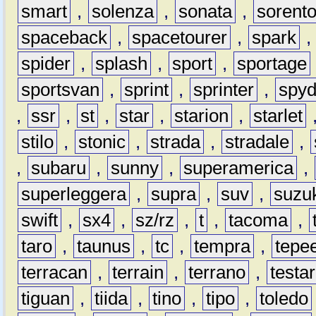
smart
,
solenza
,
sonata
,
sorent
spaceback
,
spacetourer
,
spark
spider
,
splash
,
sport
,
sportage
sportsvan
,
sprint
,
sprinter
,
spyd
,
ssr
,
st
,
star
,
starion
,
starlet
stilo
,
stonic
,
strada
,
stradale
,
,
subaru
,
sunny
,
superamerica
,
superleggera
,
supra
,
suv
,
suzu
swift
,
sx4
,
sz/rz
,
t
,
tacoma
,
taro
,
taunus
,
tc
,
tempra
,
tepe
terracan
,
terrain
,
terrano
,
testa
tiguan
,
tiida
,
tino
,
tipo
,
toledo