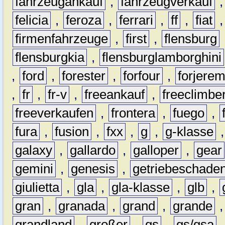
fahrzeugankauf
,
fahrzeugverkauf
felicia
,
feroza
,
ferrari
,
ff
,
fiat
firmenfahrzeuge
,
first
,
flensburg
flensburgkia
,
flensburglamborghini
,
ford
,
forester
,
forfour
,
forjere
,
fr
,
fr-v
,
freeankauf
,
freeclimbe
freeverkaufen
,
frontera
,
fuego
,
fura
,
fusion
,
fxx
,
g
,
g-klasse
galaxy
,
gallardo
,
galloper
,
gear
gemini
,
genesis
,
getriebeschade
giulietta
,
gla
,
gla-klasse
,
glb
,
gran
,
granada
,
grand
,
grande
grandland
,
großer
,
gs
,
gs/gsa