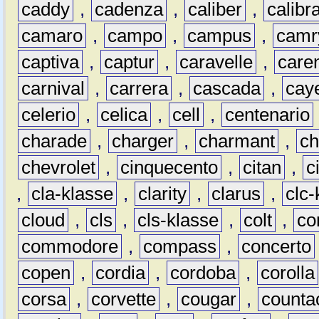
caddy
,
cadenza
,
caliber
,
calibr
camaro
,
campo
,
campus
,
camr
captiva
,
captur
,
caravelle
,
care
carnival
,
carrera
,
cascada
,
cay
celerio
,
celica
,
cell
,
centenario
charade
,
charger
,
charmant
,
ch
chevrolet
,
cinquecento
,
citan
,
c
,
cla-klasse
,
clarity
,
clarus
,
clc-
cloud
,
cls
,
cls-klasse
,
colt
,
c
commodore
,
compass
,
concerto
copen
,
cordia
,
cordoba
,
corolla
corsa
,
corvette
,
cougar
,
counta