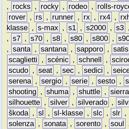
,
rocks
,
rocky
,
rodeo
,
rolls-royc
rover
,
rs
,
runner
,
rx
,
rx4
,
rx
klasse
,
s-max
,
s1
,
s2000
,
s3
,
s7
,
s70
,
s8
,
s80
,
s800
,
s9
,
santa
,
santana
,
sapporo
,
satis
scaglietti
,
scénic
,
schnell
,
sciro
scudo
,
seat
,
sec
,
sedici
,
seic
serena
,
sergio
,
serie
,
sesto
,
shooting
,
shuma
,
shuttle
,
sierr
silhouette
,
silver
,
silverado
,
silv
škoda
,
sl
,
sl-klasse
,
slc
,
slr
,
solenza
,
sonata
,
sorento
,
soul