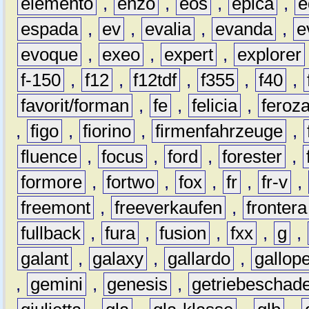
elemento
,
enzo
,
eos
,
epica
,
e
espada
,
ev
,
evalia
,
evanda
,
e
evoque
,
exeo
,
expert
,
explorer
f-150
,
f12
,
f12tdf
,
f355
,
f40
,
favorit/forman
,
fe
,
felicia
,
feroz
,
figo
,
fiorino
,
firmenfahrzeuge
,
fluence
,
focus
,
ford
,
forester
,
formore
,
fortwo
,
fox
,
fr
,
fr-v
,
freemont
,
freeverkaufen
,
frontera
fullback
,
fura
,
fusion
,
fxx
,
g
,
galant
,
galaxy
,
gallardo
,
gallop
,
gemini
,
genesis
,
getriebeschad