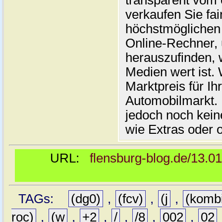
transparent vom 
verkaufen Sie fai
höchstmöglichen 
Online-Rechner,
herauszufinden, w
Medien wert ist. 
Marktpreis für I
Automobilmarkt. 
jedoch noch kein
wie Extras oder 
URL:
flensburg-blog.de/13.0
TAGs:
(dg0)
,
(fcv)
,
(j
,
(komb
roc)
,
(w
,
+2
,
/
,
/8
,
002
,
02