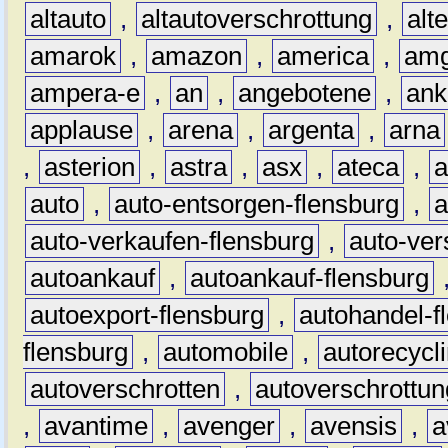
altauto
,
altautoverschrottung
,
alt
amarok
,
amazon
,
america
,
am
ampera-e
,
an
,
angebotene
,
ank
applause
,
arena
,
argenta
,
arna
,
asterion
,
astra
,
asx
,
ateca
,
a
auto
,
auto-entsorgen-flensburg
,
a
auto-verkaufen-flensburg
,
auto-ver
autoankauf
,
autoankauf-flensburg
autoexport-flensburg
,
autohandel-f
flensburg
,
automobile
,
autorecycl
autoverschrotten
,
autoverschrottun
,
avantime
,
avenger
,
avensis
,
a