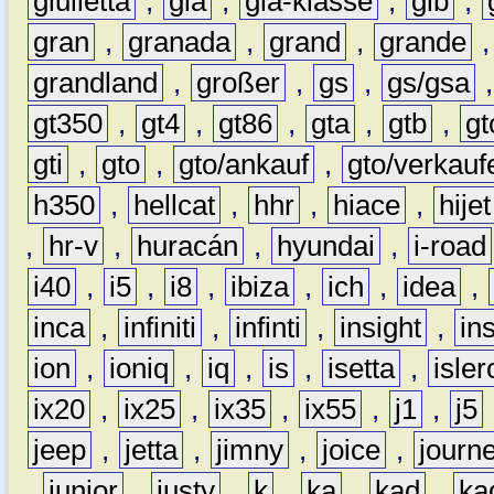
giulietta
,
gla
,
gla-klasse
,
glb
,
gran
,
granada
,
grand
,
grande
grandland
,
großer
,
gs
,
gs/gsa
gt350
,
gt4
,
gt86
,
gta
,
gtb
,
gt
gti
,
gto
,
gto/ankauf
,
gto/verkauf
h350
,
hellcat
,
hhr
,
hiace
,
hijet
,
hr-v
,
huracán
,
hyundai
,
i-road
i40
,
i5
,
i8
,
ibiza
,
ich
,
idea
,
inca
,
infiniti
,
infinti
,
insight
,
in
ion
,
ioniq
,
iq
,
is
,
isetta
,
isler
ix20
,
ix25
,
ix35
,
ix55
,
j1
,
j5
jeep
,
jetta
,
jimny
,
joice
,
journ
,
junior
,
justy
,
k
,
ka
,
kad
,
ka