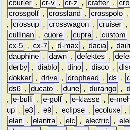
courier
,
cr-v
,
cr-z
,
crafter
,
cr
crossgolf
,
crossland
,
crosspolo
,
crossup
,
crosswagon
,
cruiser
,
cullinan
,
cuore
,
cupra
,
custom
cx-5
,
cx-7
,
d-max
,
dacia
,
dai
dauphine
,
dawn
,
defektes
,
defe
derby
,
diablo
,
dino
,
disco
,
dis
dokker
,
drive
,
drophead
,
ds
,
ds6
,
ducato
,
dune
,
durango
,
,
e-bulli
,
e-golf
,
e-klasse
,
e-meh
up
,
e3
,
e9
,
eclipse
,
ecoluxe
,
elan
,
elantra
,
elc
,
electric
,
ele