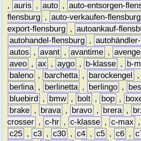
,
auris
,
auto
,
auto-entsorgen-flen
flensburg
,
auto-verkaufen-flensburg
export-flensburg
,
autoankauf-flensb
autohandel-flensburg
,
autohändler-
autos
,
avant
,
avantime
,
avenge
aveo
,
ax
,
aygo
,
b-klasse
,
b-m
baleno
,
barchetta
,
barockengel
berlina
,
berlinetta
,
berlingo
,
bes
bluebird
,
bmw
,
bolt
,
bop
,
box
brake
,
brava
,
bravo
,
brera
,
br
crosser
,
c-hr
,
c-klasse
,
c-max
c25
,
c3
,
c30
,
c4
,
c5
,
c6
,
c