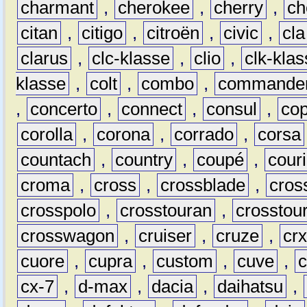
charmant
,
cherokee
,
cherry
,
ch
citan
,
citigo
,
citroën
,
civic
,
cla
clarus
,
clc-klasse
,
clio
,
clk-kla
klasse
,
colt
,
combo
,
commande
,
concerto
,
connect
,
consul
,
co
corolla
,
corona
,
corrado
,
corsa
countach
,
country
,
coupé
,
couri
croma
,
cross
,
crossblade
,
cros
crosspolo
,
crosstouran
,
crosstou
crosswagon
,
cruiser
,
cruze
,
cr
cuore
,
cupra
,
custom
,
cuve
,
cx-7
,
d-max
,
dacia
,
daihatsu
,