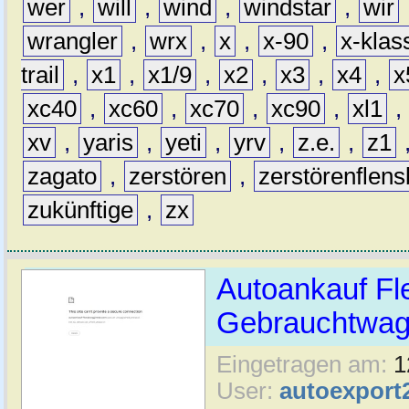
wer
,
will
,
wind
,
windstar
,
wir
wrangler
,
wrx
,
x
,
x-90
,
x-klas
trail
,
x1
,
x1/9
,
x2
,
x3
,
x4
,
x
xc40
,
xc60
,
xc70
,
xc90
,
xl1
,
xv
,
yaris
,
yeti
,
yrv
,
z.e.
,
z1
zagato
,
zerstören
,
zerstörenflen
zukünftige
,
zx
Autoankauf Fl
Gebrauchtwage
Eingetragen am:
1
User:
autoexport