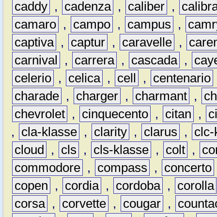
caddy
,
cadenza
,
caliber
,
calibr
camaro
,
campo
,
campus
,
camr
captiva
,
captur
,
caravelle
,
care
carnival
,
carrera
,
cascada
,
cay
celerio
,
celica
,
cell
,
centenario
charade
,
charger
,
charmant
,
ch
chevrolet
,
cinquecento
,
citan
,
c
,
cla-klasse
,
clarity
,
clarus
,
clc-
cloud
,
cls
,
cls-klasse
,
colt
,
c
commodore
,
compass
,
concerto
copen
,
cordia
,
cordoba
,
corolla
corsa
,
corvette
,
cougar
,
counta