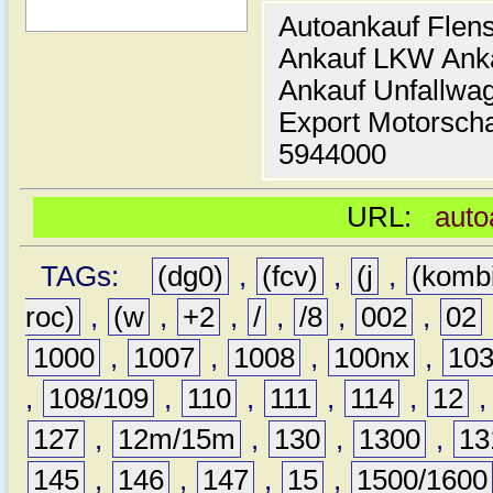
Autoankauf Flen
Ankauf LKW Ank
Ankauf Unfallwa
Export Motorsch
5944000
URL:
auto
TAGs:
(dg0)
,
(fcv)
,
(j
,
(komb
roc)
,
(w
,
+2
,
/
,
/8
,
002
,
02
1000
,
1007
,
1008
,
100nx
,
10
,
108/109
,
110
,
111
,
114
,
12
127
,
12m/15m
,
130
,
1300
,
13
145
,
146
,
147
,
15
,
1500/1600