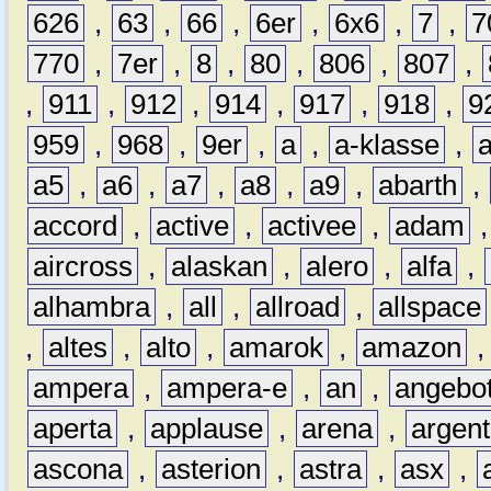
626
,
63
,
66
,
6er
,
6x6
,
7
,
7
770
,
7er
,
8
,
80
,
806
,
807
,
,
911
,
912
,
914
,
917
,
918
,
9
959
,
968
,
9er
,
a
,
a-klasse
,
a5
,
a6
,
a7
,
a8
,
a9
,
abarth
,
accord
,
active
,
activee
,
adam
aircross
,
alaskan
,
alero
,
alfa
,
alhambra
,
all
,
allroad
,
allspace
,
altes
,
alto
,
amarok
,
amazon
ampera
,
ampera-e
,
an
,
angebo
aperta
,
applause
,
arena
,
argen
ascona
,
asterion
,
astra
,
asx
,