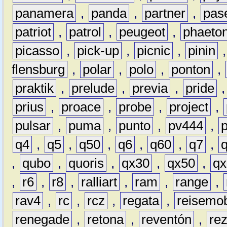
panamera
,
panda
,
partner
,
pas
patriot
,
patrol
,
peugeot
,
phaeto
picasso
,
pick-up
,
picnic
,
pinin
flensburg
,
polar
,
polo
,
ponton
,
praktik
,
prelude
,
previa
,
pride
prius
,
proace
,
probe
,
project
,
pulsar
,
puma
,
punto
,
pv444
,
q4
,
q5
,
q50
,
q6
,
q60
,
q7
,
,
qubo
,
quoris
,
qx30
,
qx50
,
qx
,
r6
,
r8
,
ralliart
,
ram
,
range
,
rav4
,
rc
,
rcz
,
regata
,
reisemob
renegade
,
retona
,
reventón
,
re