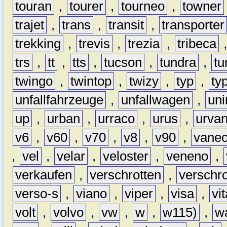
touran
,
tourer
,
tourneo
,
towner
trajet
,
trans
,
transit
,
transporter
trekking
,
trevis
,
trezia
,
tribeca
trs
,
tt
,
tts
,
tucson
,
tundra
,
tu
twingo
,
twintop
,
twizy
,
typ
,
ty
unfallfahrzeuge
,
unfallwagen
,
un
up
,
urban
,
urraco
,
urus
,
urva
v6
,
v60
,
v70
,
v8
,
v90
,
vane
,
vel
,
velar
,
veloster
,
veneno
,
verkaufen
,
verschrotten
,
verschro
verso-s
,
viano
,
viper
,
visa
,
vi
volt
,
volvo
,
vw
,
w
,
w115)
,
w