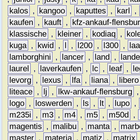
kalos
,
kangoo
,
kaputtes
,
karl
,
kaufen
,
kauft
,
kfz-ankauf-flensbu
klassische
,
kleiner
,
kodiaq
,
kol
kuga
,
kwid
,
l
,
l200
,
l300
,
la
lamborghini
,
lancer
,
land
,
lande
laurel
,
laverkaufen
,
lc
,
leaf
,
l
levorg
,
lexus
,
lfa
,
liana
,
libero
liteace
,
lj
,
lkw-ankauf-flensburg
logo
,
loswerden
,
ls
,
lt
,
lupo
,
m235i
,
m3
,
m4
,
m5
,
m50d
,
magentis
,
malibu
,
manta
,
marb
master
,
materia
,
matiz
,
matrix