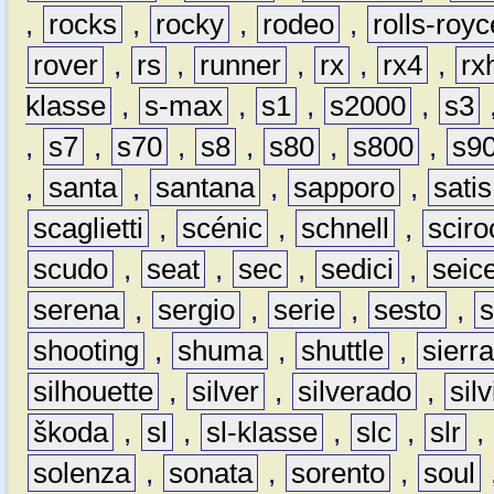
,
rocks
,
rocky
,
rodeo
,
rolls-royc
rover
,
rs
,
runner
,
rx
,
rx4
,
rx
klasse
,
s-max
,
s1
,
s2000
,
s3
,
s7
,
s70
,
s8
,
s80
,
s800
,
s9
,
santa
,
santana
,
sapporo
,
satis
scaglietti
,
scénic
,
schnell
,
sciro
scudo
,
seat
,
sec
,
sedici
,
seic
serena
,
sergio
,
serie
,
sesto
,
shooting
,
shuma
,
shuttle
,
sierr
silhouette
,
silver
,
silverado
,
silv
škoda
,
sl
,
sl-klasse
,
slc
,
slr
,
solenza
,
sonata
,
sorento
,
soul