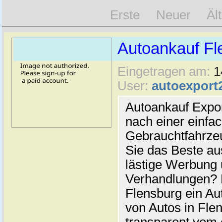
Erste
Neuer
Äl
Autoankauf Fl
Eingetragen am:
1
User:
autoexport
Autoankauf Expo
nach einer einfac
Gebrauchtfahrze
Sie das Beste au
lästige Werbung
Verhandlungen? 
Flensburg ein Au
von Autos in Flen