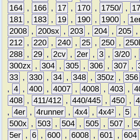
164
,
166
,
17
,
170
,
1750/
,
1
181
,
183
,
19
,
190
,
1900
,
1e
2008
,
200sx
,
203
,
204
,
205
212
,
220
,
240
,
25
,
250
,
250
288
,
29
,
2cv
,
2er
,
3
,
3/20
,
300zx
,
304
,
305
,
306
,
307
,
33
,
330
,
34
,
348
,
350z
,
356
,
4
,
400
,
4007
,
4008
,
403
,
4
408
,
411/412
,
440/445
,
450
,
,
4er
,
4runner
,
4x4
,
4x4²
,
5
,
500x
,
503
,
504
,
505
,
507
,
5
5er
,
6
,
600
,
6008
,
601
,
604