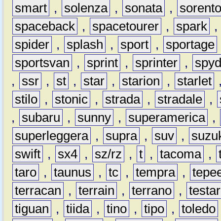
smart
,
solenza
,
sonata
,
sorent
spaceback
,
spacetourer
,
spark
spider
,
splash
,
sport
,
sportage
sportsvan
,
sprint
,
sprinter
,
spyd
,
ssr
,
st
,
star
,
starion
,
starlet
stilo
,
stonic
,
strada
,
stradale
,
,
subaru
,
sunny
,
superamerica
,
superleggera
,
supra
,
suv
,
suzu
swift
,
sx4
,
sz/rz
,
t
,
tacoma
,
taro
,
taunus
,
tc
,
tempra
,
tepe
terracan
,
terrain
,
terrano
,
testa
tiguan
,
tiida
,
tino
,
tipo
,
toledo