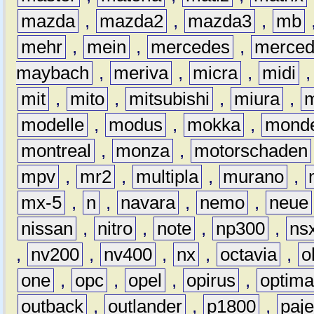
mazda
,
mazda2
,
mazda3
,
mb
mehr
,
mein
,
mercedes
,
merce
maybach
,
meriva
,
micra
,
midi
mit
,
mito
,
mitsubishi
,
miura
,
modelle
,
modus
,
mokka
,
mond
montreal
,
monza
,
motorschaden
mpv
,
mr2
,
multipla
,
murano
,
mx-5
,
n
,
navara
,
nemo
,
neue
nissan
,
nitro
,
note
,
np300
,
ns
,
nv200
,
nv400
,
nx
,
octavia
,
o
one
,
opc
,
opel
,
opirus
,
optim
outback
,
outlander
,
p1800
,
paje