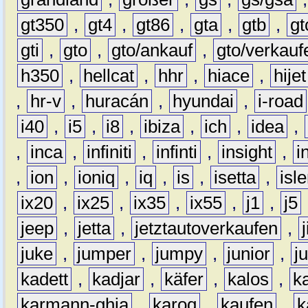
gt350
,
gt4
,
gt86
,
gta
,
gtb
,
gt
gti
,
gto
,
gto/ankauf
,
gto/verkauf
h350
,
hellcat
,
hhr
,
hiace
,
hijet
,
hr-v
,
huracán
,
hyundai
,
i-road
i40
,
i5
,
i8
,
ibiza
,
ich
,
idea
,
,
inca
,
infiniti
,
infinti
,
insight
,
i
,
ion
,
ioniq
,
iq
,
is
,
isetta
,
isl
ix20
,
ix25
,
ix35
,
ix55
,
j1
,
j5
jeep
,
jetta
,
jetztautoverkaufen
,
juke
,
jumper
,
jumpy
,
junior
,
j
kadett
,
kadjar
,
käfer
,
kalos
,
k
karmann-ghia
,
karoq
,
kaufen
,
k