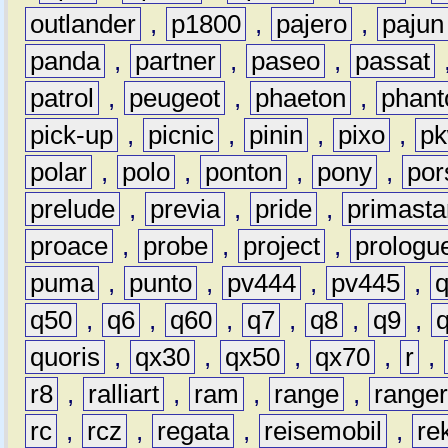
outlander
,
p1800
,
pajero
,
pajun
panda
,
partner
,
paseo
,
passat
patrol
,
peugeot
,
phaeton
,
phan
pick-up
,
picnic
,
pinin
,
pixo
,
p
polar
,
polo
,
ponton
,
pony
,
por
prelude
,
previa
,
pride
,
primasta
proace
,
probe
,
project
,
prologu
puma
,
punto
,
pv444
,
pv445
,
q50
,
q6
,
q60
,
q7
,
q8
,
q9
,
quoris
,
qx30
,
qx50
,
qx70
,
r
,
r8
,
ralliart
,
ram
,
range
,
range
rc
,
rcz
,
regata
,
reisemobil
,
re