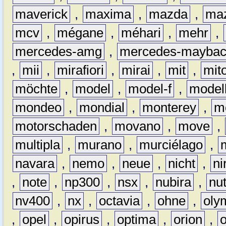
maverick
,
maxima
,
mazda
,
ma
mcv
,
mégane
,
méhari
,
mehr
,
mercedes-amg
,
mercedes-mayba
,
mii
,
mirafiori
,
mirai
,
mit
,
mit
möchte
,
model
,
model-f
,
model
mondeo
,
mondial
,
monterey
,
m
motorschaden
,
movano
,
move
,
multipla
,
murano
,
murciélago
,
navara
,
nemo
,
neue
,
nicht
,
ni
,
note
,
np300
,
nsx
,
nubira
,
nu
nv400
,
nx
,
octavia
,
ohne
,
oly
,
opel
,
opirus
,
optima
,
orion
,