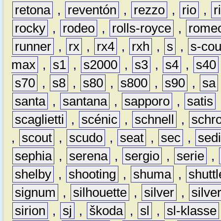
retona
,
reventón
,
rezzo
,
rio
,
r
rocky
,
rodeo
,
rolls-royce
,
rome
runner
,
rx
,
rx4
,
rxh
,
s
,
s-co
max
,
s1
,
s2000
,
s3
,
s4
,
s40
s70
,
s8
,
s80
,
s800
,
s90
,
sa
santa
,
santana
,
sapporo
,
satis
scaglietti
,
scénic
,
schnell
,
schro
,
scout
,
scudo
,
seat
,
sec
,
sedi
sephia
,
serena
,
sergio
,
serie
,
shelby
,
shooting
,
shuma
,
shuttl
signum
,
silhouette
,
silver
,
silve
sirion
,
sj
,
škoda
,
sl
,
sl-klasse