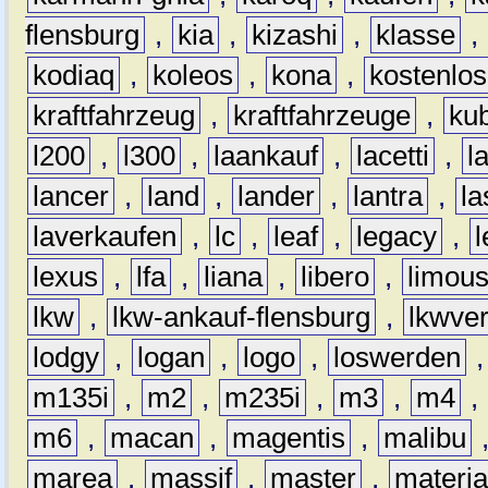
flensburg
,
kia
,
kizashi
,
klasse
,
kodiaq
,
koleos
,
kona
,
kostenlos
kraftfahrzeug
,
kraftfahrzeuge
,
kub
l200
,
l300
,
laankauf
,
lacetti
,
l
lancer
,
land
,
lander
,
lantra
,
la
laverkaufen
,
lc
,
leaf
,
legacy
,
lexus
,
lfa
,
liana
,
libero
,
limous
lkw
,
lkw-ankauf-flensburg
,
lkwver
lodgy
,
logan
,
logo
,
loswerden
m135i
,
m2
,
m235i
,
m3
,
m4
,
m6
,
macan
,
magentis
,
malibu
marea
,
massif
,
master
,
materi