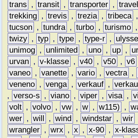
trans
,
transit
,
transporter
,
travel
trekking
,
trevis
,
trezia
,
tribeca
tucson
,
tundra
,
turbo
,
turismo
twizy
,
typ
,
type
,
type-r
,
ulyss
unimog
,
unlimited
,
uno
,
up
,
u
urvan
,
v-klasse
,
v40
,
v50
,
v6
vaneo
,
vanette
,
vario
,
vectra
,
veneno
,
venga
,
verkauf
,
verkau
,
verso-s
,
viano
,
viper
,
visa
,
v
volt
,
volvo
,
vw
,
w
,
w115)
,
w
wer
,
will
,
wind
,
windstar
,
wir
wrangler
,
wrx
,
x
,
x-90
,
x-klas