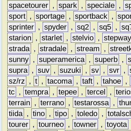
spacetourer
,
spark
,
speciale
,
s
sport
,
sportage
,
sportback
,
spo
sprinter
,
spyder
,
sq2
,
sq5
,
sq
starion
,
starlet
,
stelvio
,
stepwa
strada
,
stradale
,
stream
,
street
sunny
,
superamerica
,
superb
,
supra
,
suv
,
suzuki
,
sv
,
svr
,
sz/rz
,
t
,
tacoma
,
taft
,
tahoe
,
tc
,
tempra
,
tepee
,
tercel
,
teri
terrain
,
terrano
,
testarossa
,
thu
tiida
,
tino
,
tipo
,
toledo
,
totals
tourer
,
tourneo
,
towner
,
toyota