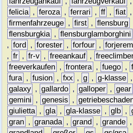
fahrzeugankauf
,
fahrzeugverkauf
felicia
,
feroza
,
ferrari
,
ff
,
fiat
firmenfahrzeuge
,
first
,
flensburg
flensburgkia
,
flensburglamborghini
,
ford
,
forester
,
forfour
,
forjere
,
fr
,
fr-v
,
freeankauf
,
freeclimbe
freeverkaufen
,
frontera
,
fuego
,
fura
,
fusion
,
fxx
,
g
,
g-klasse
galaxy
,
gallardo
,
galloper
,
gear
gemini
,
genesis
,
getriebeschade
giulietta
,
gla
,
gla-klasse
,
glb
,
gran
,
granada
,
grand
,
grande
grandland
,
großer
,
gs
,
gs/gsa