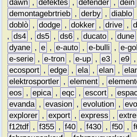
dawn
,
defektes
,
defender
,
dein
demontagebrtrieb
,
derby
,
diablo
doblò
,
dodge
,
dokker
,
drive
,
,
ds4
,
ds5
,
ds6
,
ducato
,
dune
dyane
,
e
,
e-auto
,
e-bulli
,
e-gol
e-serie
,
e-tron
,
e-up
,
e3
,
e9
ecosport
,
edge
,
ela
,
elan
,
ela
elektrosportler
,
element
,
element
eos
,
epica
,
eqc
,
escort
,
espa
evanda
,
evasion
,
evolution
,
ev
explorer
,
export
,
express
,
extr
f12tdf
,
f355
,
f40
,
f430
,
f50
,
f