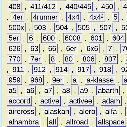
408
,
411/412
,
440/445
,
450
,
,
4er
,
4runner
,
4x4
,
4x4²
,
5
,
500x
,
503
,
504
,
505
,
507
,
5
5er
,
6
,
600
,
6008
,
601
,
604
626
,
63
,
66
,
6er
,
6x6
,
7
,
7
770
,
7er
,
8
,
80
,
806
,
807
,
,
911
,
912
,
914
,
917
,
918
,
9
959
,
968
,
9er
,
a
,
a-klasse
,
a5
,
a6
,
a7
,
a8
,
a9
,
abarth
,
accord
,
active
,
activee
,
adam
aircross
,
alaskan
,
alero
,
alfa
,
alhambra
,
all
,
allroad
,
allspace