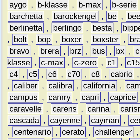
aygo
,
b-klasse
,
b-max
,
b-serie
barchetta
,
barockengel
,
be
,
be
berlinetta
,
berlingo
,
besta
,
bipp
,
bolt
,
bop
,
boxer
,
boxster
,
br
bravo
,
brera
,
brz
,
bus
,
bx
,
c
klasse
,
c-max
,
c-zero
,
c1
,
c15
c4
,
c5
,
c6
,
c70
,
c8
,
cabrio
,
caliber
,
calibra
,
california
,
cam
campus
,
camry
,
capri
,
caprice
caravelle
,
carens
,
carina
,
cari
cascada
,
cayenne
,
cayman
,
ce
,
centenario
,
cerato
,
challenger