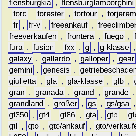
flensburgkia
,
flensburglamborghini
,
ford
,
forester
,
forfour
,
forjere
,
fr
,
fr-v
,
freeankauf
,
freeclimbe
freeverkaufen
,
frontera
,
fuego
,
fura
,
fusion
,
fxx
,
g
,
g-klasse
galaxy
,
gallardo
,
galloper
,
gear
gemini
,
genesis
,
getriebeschade
giulietta
,
gla
,
gla-klasse
,
glb
,
gran
,
granada
,
grand
,
grande
grandland
,
großer
,
gs
,
gs/gsa
gt350
,
gt4
,
gt86
,
gta
,
gtb
,
gt
gti
,
gto
,
gto/ankauf
,
gto/verkauf