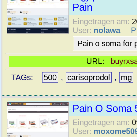
Pain
Eingetragen am:
2
User:
nolawa
P
Pain o soma for p
URL:
buyrxs
TAGs:
500
,
carisoprodol
,
mg
Pain O Soma 
Eingetragen am:
0
User:
moxome50