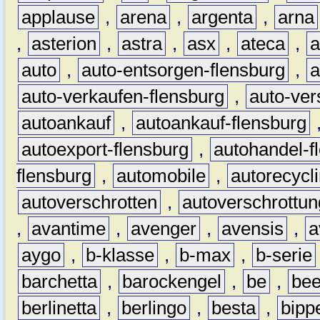
applause
,
arena
,
argenta
,
arna
,
asterion
,
astra
,
asx
,
ateca
,
a
auto
,
auto-entsorgen-flensburg
,
a
auto-verkaufen-flensburg
,
auto-ver
autoankauf
,
autoankauf-flensburg
autoexport-flensburg
,
autohandel-f
flensburg
,
automobile
,
autorecycl
autoverschrotten
,
autoverschrottun
,
avantime
,
avenger
,
avensis
,
a
aygo
,
b-klasse
,
b-max
,
b-serie
barchetta
,
barockengel
,
be
,
be
berlinetta
,
berlingo
,
besta
,
bipp