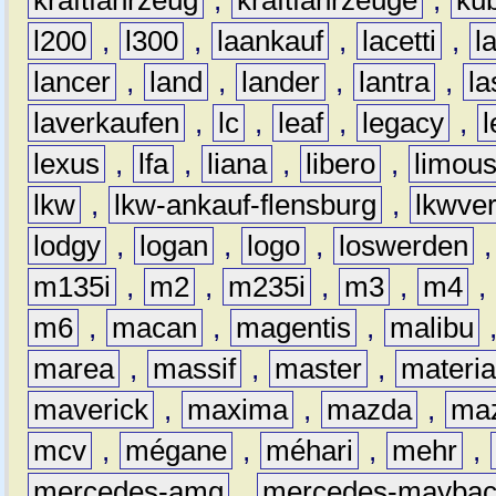
kraftfahrzeug
,
kraftfahrzeuge
,
kub
l200
,
l300
,
laankauf
,
lacetti
,
l
lancer
,
land
,
lander
,
lantra
,
la
laverkaufen
,
lc
,
leaf
,
legacy
,
lexus
,
lfa
,
liana
,
libero
,
limous
lkw
,
lkw-ankauf-flensburg
,
lkwver
lodgy
,
logan
,
logo
,
loswerden
m135i
,
m2
,
m235i
,
m3
,
m4
,
m6
,
macan
,
magentis
,
malibu
marea
,
massif
,
master
,
materi
maverick
,
maxima
,
mazda
,
ma
mcv
,
mégane
,
méhari
,
mehr
,
mercedes-amg
,
mercedes-mayba