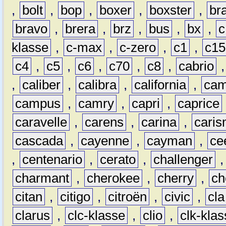
,
bolt
,
bop
,
boxer
,
boxster
,
br
bravo
,
brera
,
brz
,
bus
,
bx
,
c
klasse
,
c-max
,
c-zero
,
c1
,
c15
c4
,
c5
,
c6
,
c70
,
c8
,
cabrio
,
caliber
,
calibra
,
california
,
cam
campus
,
camry
,
capri
,
caprice
caravelle
,
carens
,
carina
,
cari
cascada
,
cayenne
,
cayman
,
ce
,
centenario
,
cerato
,
challenger
charmant
,
cherokee
,
cherry
,
ch
citan
,
citigo
,
citroën
,
civic
,
cla
clarus
,
clc-klasse
,
clio
,
clk-kla