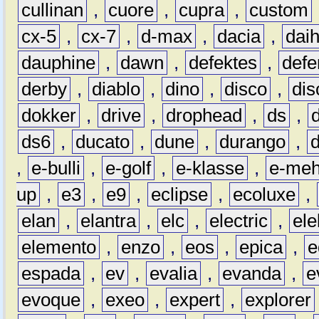
cullinan
,
cuore
,
cupra
,
custom
cx-5
,
cx-7
,
d-max
,
dacia
,
dai
dauphine
,
dawn
,
defektes
,
defe
derby
,
diablo
,
dino
,
disco
,
dis
dokker
,
drive
,
drophead
,
ds
,
ds6
,
ducato
,
dune
,
durango
,
,
e-bulli
,
e-golf
,
e-klasse
,
e-meh
up
,
e3
,
e9
,
eclipse
,
ecoluxe
,
elan
,
elantra
,
elc
,
electric
,
ele
elemento
,
enzo
,
eos
,
epica
,
e
espada
,
ev
,
evalia
,
evanda
,
e
evoque
,
exeo
,
expert
,
explorer