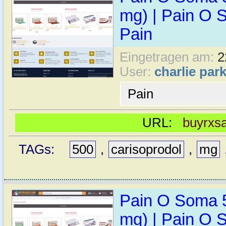
mg) | Pain O 
Pain
Eingetragen am:
2
User:
charlie par
Pain
URL:
buyrxs
TAGs:
500
,
carisoprodol
,
mg
Pain O Soma 
mg) | Pain O 