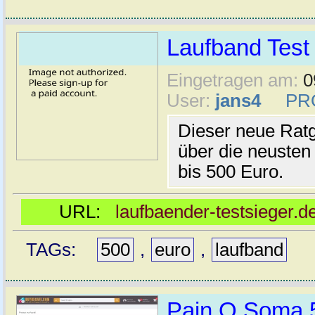
Laufband Test
Eingetragen am:
0
User:
jans4
PR
Dieser neue Ratg
über die neusten
bis 500 Euro.
URL:
laufbaender-testsieger.de
TAGs:
500
,
euro
,
laufband
Pain O Soma 