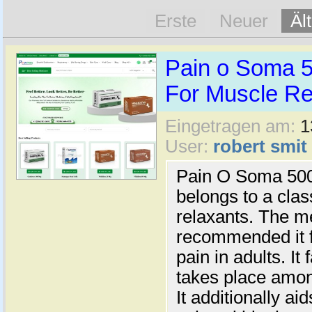
Erste
Neuer
Äl
Pain o Soma 5
For Muscle Rel
Eingetragen am:
1
User:
robert smit
Pain O Soma 500
belongs to a clas
relaxants. The m
recommended it f
pain in adults. It 
takes place amon
It additionally ai