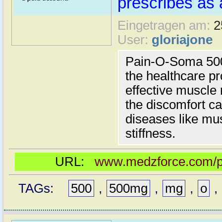
prescribes as 
Eingetragen am:
2
User:
gloriajone
Pain-O-Soma 500
the healthcare pr
effective muscle 
the discomfort c
diseases like mu
stiffness.
URL:
www.medzforce.com/p
TAGs:
500
,
500mg
,
mg
,
o
,