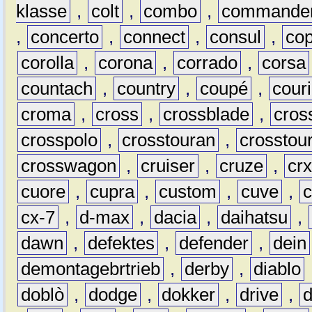
klasse
,
colt
,
combo
,
commande
,
concerto
,
connect
,
consul
,
co
corolla
,
corona
,
corrado
,
corsa
countach
,
country
,
coupé
,
couri
croma
,
cross
,
crossblade
,
cros
crosspolo
,
crosstouran
,
crosstou
crosswagon
,
cruiser
,
cruze
,
cr
cuore
,
cupra
,
custom
,
cuve
,
cx-7
,
d-max
,
dacia
,
daihatsu
,
dawn
,
defektes
,
defender
,
dein
demontagebrtrieb
,
derby
,
diablo
doblò
,
dodge
,
dokker
,
drive
,