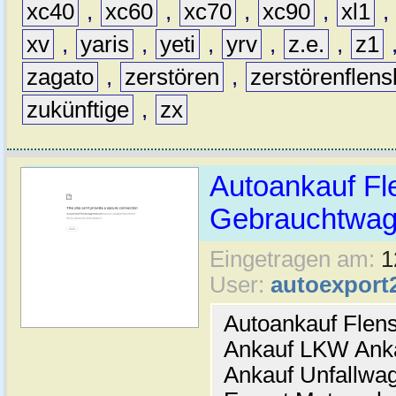
xc40
,
xc60
,
xc70
,
xc90
,
xl1
,
xv
,
yaris
,
yeti
,
yrv
,
z.e.
,
z1
zagato
,
zerstören
,
zerstörenflen
zukünftige
,
zx
Autoankauf Fl
Gebrauchtwage
Eingetragen am:
1
User:
autoexport
Autoankauf Flen
Ankauf LKW Ank
Ankauf Unfallwa