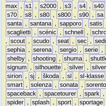
max
,
s1
,
s2000
,
s3
,
s4
,
s40
s70
,
s8
,
s80
,
s800
,
s90
,
sa
santa
,
santana
,
sapporo
,
satis
scaglietti
,
scénic
,
schnell
,
schro
,
scout
,
scudo
,
seat
,
sec
,
sedi
sephia
,
serena
,
sergio
,
serie
,
shelby
,
shooting
,
shuma
,
shuttl
signum
,
silhouette
,
silver
,
silve
sirion
,
sj
,
škoda
,
sl
,
sl-klasse
smart
,
solenza
,
sonata
,
sorent
spaceback
,
spacetourer
,
spark
spider
,
splash
,
sport
,
sportage