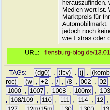
herauszufinden, w
Medien wert ist. 
Marktpreis für I
Automobilmarkt. 
jedoch noch kein
wie Extras oder 
URL:
flensburg-blog.de/13.0
TAGs:
(dg0)
,
(fcv)
,
(j
,
(komb
roc)
,
(w
,
+2
,
/
,
/8
,
002
,
02
1000
,
1007
,
1008
,
100nx
,
10
,
108/109
,
110
,
111
,
114
,
12
127
,
12m/15m
,
130
,
1300
,
13