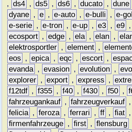
,
ds4
,
ds5
,
ds6
,
ducato
,
dune
dyane
,
e
,
e-auto
,
e-bulli
,
e-gol
e-serie
,
e-tron
,
e-up
,
e3
,
e9
ecosport
,
edge
,
ela
,
elan
,
ela
elektrosportler
,
element
,
element
eos
,
epica
,
eqc
,
escort
,
espa
evanda
,
evasion
,
evolution
,
ev
explorer
,
export
,
express
,
extr
f12tdf
,
f355
,
f40
,
f430
,
f50
,
f
fahrzeugankauf
,
fahrzeugverkauf
felicia
,
feroza
,
ferrari
,
ff
,
fiat
firmenfahrzeuge
,
first
,
flensburg