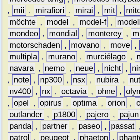
,
mii
,
mirafiori
,
mirai
,
mit
,
mit
möchte
,
model
,
model-f
,
model
mondeo
,
mondial
,
monterey
,
m
motorschaden
,
movano
,
move
,
multipla
,
murano
,
murciélago
,
navara
,
nemo
,
neue
,
nicht
,
ni
,
note
,
np300
,
nsx
,
nubira
,
nu
nv400
,
nx
,
octavia
,
ohne
,
oly
,
opel
,
opirus
,
optima
,
orion
,
outlander
,
p1800
,
pajero
,
pajun
panda
,
partner
,
paseo
,
passat
patrol
,
peugeot
,
phaeton
,
phan