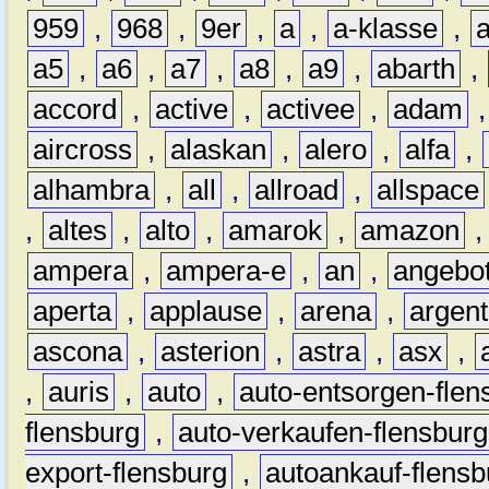
959
,
968
,
9er
,
a
,
a-klasse
,
a5
,
a6
,
a7
,
a8
,
a9
,
abarth
,
accord
,
active
,
activee
,
adam
aircross
,
alaskan
,
alero
,
alfa
,
alhambra
,
all
,
allroad
,
allspace
,
altes
,
alto
,
amarok
,
amazon
ampera
,
ampera-e
,
an
,
angebo
aperta
,
applause
,
arena
,
argen
ascona
,
asterion
,
astra
,
asx
,
,
auris
,
auto
,
auto-entsorgen-flen
flensburg
,
auto-verkaufen-flensburg
export-flensburg
,
autoankauf-flensb