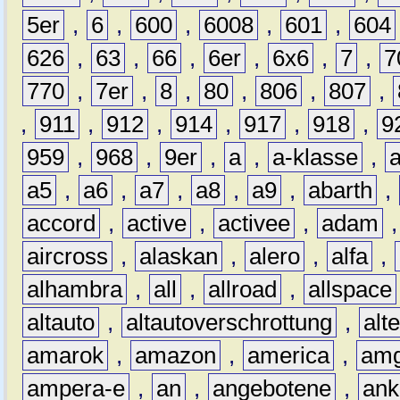
5er
,
6
,
600
,
6008
,
601
,
604
626
,
63
,
66
,
6er
,
6x6
,
7
,
7
770
,
7er
,
8
,
80
,
806
,
807
,
,
911
,
912
,
914
,
917
,
918
,
9
959
,
968
,
9er
,
a
,
a-klasse
,
a5
,
a6
,
a7
,
a8
,
a9
,
abarth
,
accord
,
active
,
activee
,
adam
aircross
,
alaskan
,
alero
,
alfa
,
alhambra
,
all
,
allroad
,
allspace
altauto
,
altautoverschrottung
,
alt
amarok
,
amazon
,
america
,
am
ampera-e
,
an
,
angebotene
,
ank