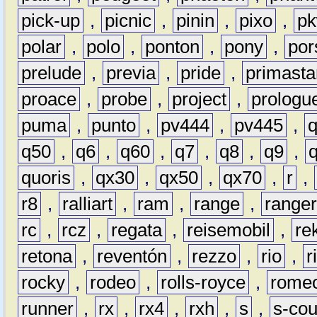
pick-up
,
picnic
,
pinin
,
pixo
,
p
polar
,
polo
,
ponton
,
pony
,
por
prelude
,
previa
,
pride
,
primasta
proace
,
probe
,
project
,
prologu
puma
,
punto
,
pv444
,
pv445
,
q50
,
q6
,
q60
,
q7
,
q8
,
q9
,
quoris
,
qx30
,
qx50
,
qx70
,
r
,
r8
,
ralliart
,
ram
,
range
,
range
rc
,
rcz
,
regata
,
reisemobil
,
re
retona
,
reventón
,
rezzo
,
rio
,
r
rocky
,
rodeo
,
rolls-royce
,
rome
runner
,
rx
,
rx4
,
rxh
,
s
,
s-co