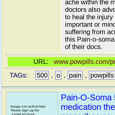
ache within the 
doctors also ad
to heal the injur
important or mino
suffering from a
this Pain-o-soma
of their docs.
URL:
www.powpills.com/p
TAGs:
500
,
o
,
pain
,
powpills
Pain-O-Soma 5
medication the