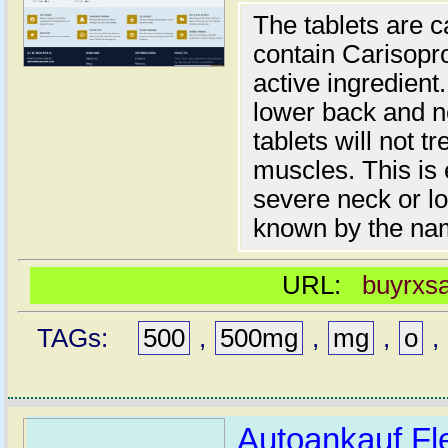
The tablets are 
contain Carisopr
active ingredient
lower back and 
tablets will not t
muscles. This is e
severe neck or lo
known by the nam
URL:
buyrxs
TAGs:
500
,
500mg
,
mg
,
o
,
Autoankauf Fl