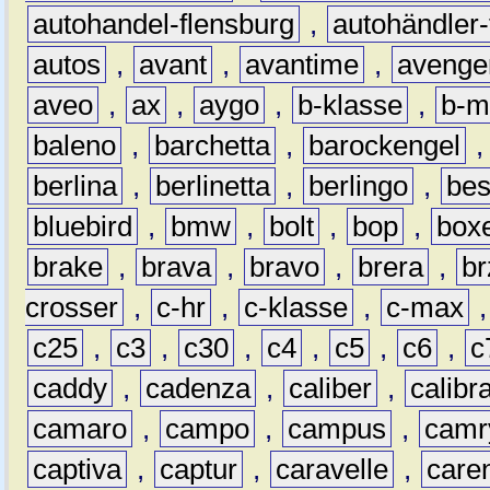
autohandel-flensburg
,
autohändler-
autos
,
avant
,
avantime
,
avenge
aveo
,
ax
,
aygo
,
b-klasse
,
b-m
baleno
,
barchetta
,
barockengel
berlina
,
berlinetta
,
berlingo
,
bes
bluebird
,
bmw
,
bolt
,
bop
,
box
brake
,
brava
,
bravo
,
brera
,
br
crosser
,
c-hr
,
c-klasse
,
c-max
c25
,
c3
,
c30
,
c4
,
c5
,
c6
,
c
caddy
,
cadenza
,
caliber
,
calibr
camaro
,
campo
,
campus
,
camr
captiva
,
captur
,
caravelle
,
care