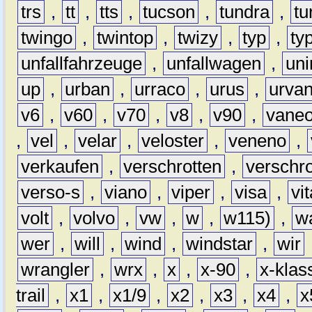
trs
,
tt
,
tts
,
tucson
,
tundra
,
tu
twingo
,
twintop
,
twizy
,
typ
,
ty
unfallfahrzeuge
,
unfallwagen
,
un
up
,
urban
,
urraco
,
urus
,
urva
v6
,
v60
,
v70
,
v8
,
v90
,
vane
,
vel
,
velar
,
veloster
,
veneno
,
verkaufen
,
verschrotten
,
verschro
verso-s
,
viano
,
viper
,
visa
,
vi
volt
,
volvo
,
vw
,
w
,
w115)
,
w
wer
,
will
,
wind
,
windstar
,
wir
wrangler
,
wrx
,
x
,
x-90
,
x-klas
trail
,
x1
,
x1/9
,
x2
,
x3
,
x4
,
x