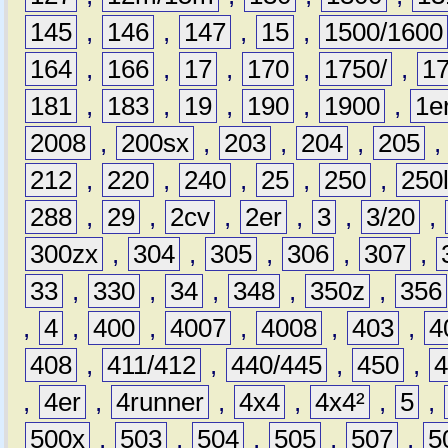
145
,
146
,
147
,
15
,
1500/1600
164
,
166
,
17
,
170
,
1750/
,
1
181
,
183
,
19
,
190
,
1900
,
1e
2008
,
200sx
,
203
,
204
,
205
212
,
220
,
240
,
25
,
250
,
250
288
,
29
,
2cv
,
2er
,
3
,
3/20
,
300zx
,
304
,
305
,
306
,
307
,
33
,
330
,
34
,
348
,
350z
,
356
,
4
,
400
,
4007
,
4008
,
403
,
4
408
,
411/412
,
440/445
,
450
,
,
4er
,
4runner
,
4x4
,
4x4²
,
5
,
500x
,
503
,
504
,
505
,
507
,
5