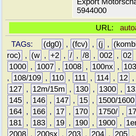
Export Motorsch
5944000
URL:
auto
TAGs:
(dg0)
,
(fcv)
,
(j
,
(komb
roc)
,
(w
,
+2
,
/
,
/8
,
002
,
02
1000
,
1007
,
1008
,
100nx
,
10
,
108/109
,
110
,
111
,
114
,
12
127
,
12m/15m
,
130
,
1300
,
13
145
,
146
,
147
,
15
,
1500/1600
164
,
166
,
17
,
170
,
1750/
,
1
181
,
183
,
19
,
190
,
1900
,
1e
2008
,
200sx
,
203
,
204
,
205