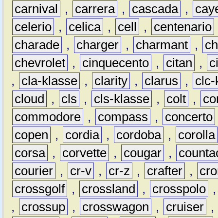
carnival
,
carrera
,
cascada
,
cay
celerio
,
celica
,
cell
,
centenario
charade
,
charger
,
charmant
,
ch
chevrolet
,
cinquecento
,
citan
,
c
,
cla-klasse
,
clarity
,
clarus
,
clc-
cloud
,
cls
,
cls-klasse
,
colt
,
c
commodore
,
compass
,
concerto
copen
,
cordia
,
cordoba
,
corolla
corsa
,
corvette
,
cougar
,
counta
courier
,
cr-v
,
cr-z
,
crafter
,
cr
crossgolf
,
crossland
,
crosspolo
,
crossup
,
crosswagon
,
cruiser
,