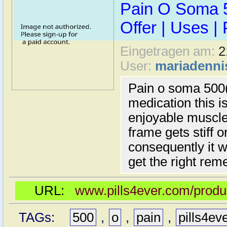
Pain O Soma 5
Offer | Uses | 
Eingetragen am:
2
User:
mariadenni
Pain o soma 500(
medication this is
enjoyable muscl
frame gets stiff
consequently it w
get the right rem
URL:
www.pills4ever.com/produ
TAGs:
500
,
o
,
pain
,
pills4ev