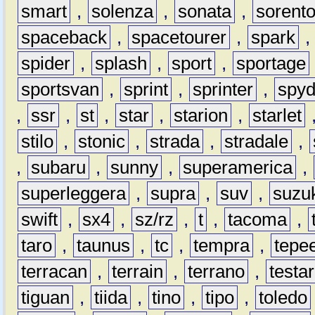
smart
,
solenza
,
sonata
,
sorent
spaceback
,
spacetourer
,
spark
spider
,
splash
,
sport
,
sportage
sportsvan
,
sprint
,
sprinter
,
spyd
,
ssr
,
st
,
star
,
starion
,
starlet
stilo
,
stonic
,
strada
,
stradale
,
,
subaru
,
sunny
,
superamerica
,
superleggera
,
supra
,
suv
,
suzu
swift
,
sx4
,
sz/rz
,
t
,
tacoma
,
taro
,
taunus
,
tc
,
tempra
,
tepe
terracan
,
terrain
,
terrano
,
testa
tiguan
,
tiida
,
tino
,
tipo
,
toledo