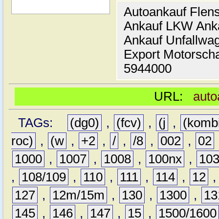
Autoankauf Flen
Ankauf LKW Ank
Ankauf Unfallwa
Export Motorsch
5944000
URL:
auto
TAGs:
(dg0)
,
(fcv)
,
(j
,
(komb
roc)
,
(w
,
+2
,
/
,
/8
,
002
,
02
1000
,
1007
,
1008
,
100nx
,
10
,
108/109
,
110
,
111
,
114
,
12
127
,
12m/15m
,
130
,
1300
,
13
145
,
146
,
147
,
15
,
1500/1600