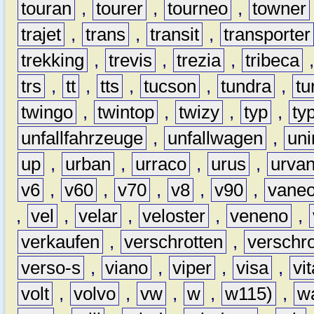
touran
,
tourer
,
tourneo
,
towner
trajet
,
trans
,
transit
,
transporter
trekking
,
trevis
,
trezia
,
tribeca
trs
,
tt
,
tts
,
tucson
,
tundra
,
tu
twingo
,
twintop
,
twizy
,
typ
,
ty
unfallfahrzeuge
,
unfallwagen
,
un
up
,
urban
,
urraco
,
urus
,
urva
v6
,
v60
,
v70
,
v8
,
v90
,
vane
,
vel
,
velar
,
veloster
,
veneno
,
verkaufen
,
verschrotten
,
verschro
verso-s
,
viano
,
viper
,
visa
,
vi
volt
,
volvo
,
vw
,
w
,
w115)
,
w