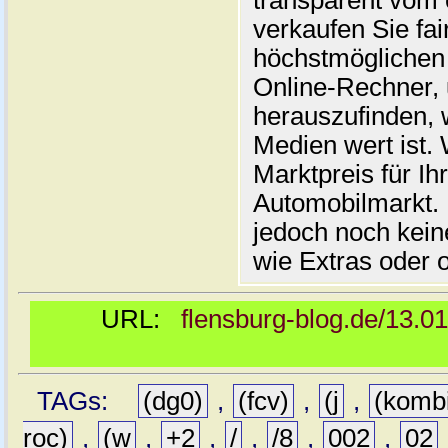
transparent vom 
verkaufen Sie fai
höchstmöglichen 
Online-Rechner,
herauszufinden, w
Medien wert ist. 
Marktpreis für I
Automobilmarkt. 
jedoch noch kein
wie Extras oder 
URL:
flensburg-blog.de/13.0
TAGs:
(dg0)
,
(fcv)
,
(j
,
(komb
roc)
,
(w
,
+2
,
/
,
/8
,
002
,
02