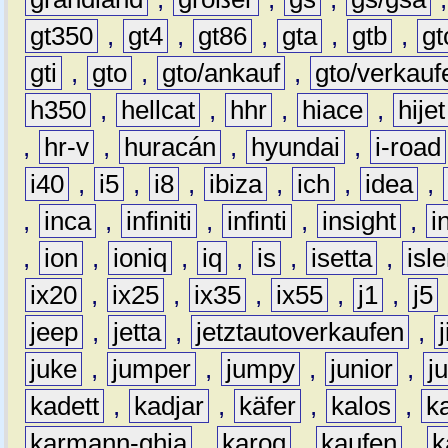
gt350
,
gt4
,
gt86
,
gta
,
gtb
,
gt
gti
,
gto
,
gto/ankauf
,
gto/verkauf
h350
,
hellcat
,
hhr
,
hiace
,
hijet
,
hr-v
,
huracán
,
hyundai
,
i-road
i40
,
i5
,
i8
,
ibiza
,
ich
,
idea
,
,
inca
,
infiniti
,
infinti
,
insight
,
i
,
ion
,
ioniq
,
iq
,
is
,
isetta
,
isl
ix20
,
ix25
,
ix35
,
ix55
,
j1
,
j5
jeep
,
jetta
,
jetztautoverkaufen
,
juke
,
jumper
,
jumpy
,
junior
,
j
kadett
,
kadjar
,
käfer
,
kalos
,
k
karmann-ghia
,
karoq
,
kaufen
,
k