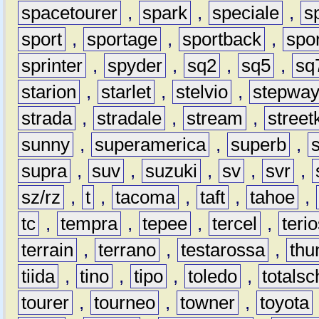
spacetourer
,
spark
,
speciale
,
s
sport
,
sportage
,
sportback
,
spo
sprinter
,
spyder
,
sq2
,
sq5
,
sq
starion
,
starlet
,
stelvio
,
stepwa
strada
,
stradale
,
stream
,
street
sunny
,
superamerica
,
superb
,
supra
,
suv
,
suzuki
,
sv
,
svr
,
sz/rz
,
t
,
tacoma
,
taft
,
tahoe
,
tc
,
tempra
,
tepee
,
tercel
,
teri
terrain
,
terrano
,
testarossa
,
thu
tiida
,
tino
,
tipo
,
toledo
,
totals
tourer
,
tourneo
,
towner
,
toyota