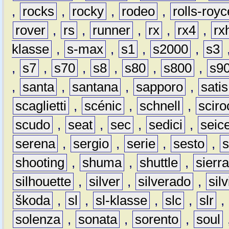
,
rocks
,
rocky
,
rodeo
,
rolls-royc
rover
,
rs
,
runner
,
rx
,
rx4
,
rx
klasse
,
s-max
,
s1
,
s2000
,
s3
,
s7
,
s70
,
s8
,
s80
,
s800
,
s9
,
santa
,
santana
,
sapporo
,
satis
scaglietti
,
scénic
,
schnell
,
sciro
scudo
,
seat
,
sec
,
sedici
,
seic
serena
,
sergio
,
serie
,
sesto
,
shooting
,
shuma
,
shuttle
,
sierr
silhouette
,
silver
,
silverado
,
silv
škoda
,
sl
,
sl-klasse
,
slc
,
slr
,
solenza
,
sonata
,
sorento
,
soul