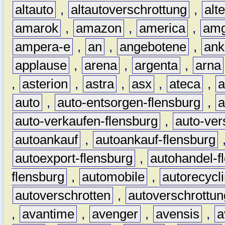
altauto
,
altautoverschrottung
,
alt
amarok
,
amazon
,
america
,
am
ampera-e
,
an
,
angebotene
,
ank
applause
,
arena
,
argenta
,
arna
,
asterion
,
astra
,
asx
,
ateca
,
a
auto
,
auto-entsorgen-flensburg
,
a
auto-verkaufen-flensburg
,
auto-ver
autoankauf
,
autoankauf-flensburg
autoexport-flensburg
,
autohandel-f
flensburg
,
automobile
,
autorecycl
autoverschrotten
,
autoverschrottun
,
avantime
,
avenger
,
avensis
,
a