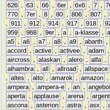
626
,
63
,
66
,
6er
,
6x6
,
7
,
7
770
,
7er
,
8
,
80
,
806
,
807
,
,
911
,
912
,
914
,
917
,
918
,
9
959
,
968
,
9er
,
a
,
a-klasse
,
a5
,
a6
,
a7
,
a8
,
a9
,
abarth
,
accord
,
active
,
activee
,
adam
aircross
,
alaskan
,
alero
,
alfa
,
alhambra
,
all
,
allroad
,
allspace
,
altes
,
alto
,
amarok
,
amazon
ampera
,
ampera-e
,
an
,
angebo
aperta
,
applause
,
arena
,
argen
ascona
,
asterion
,
astra
,
asx
,