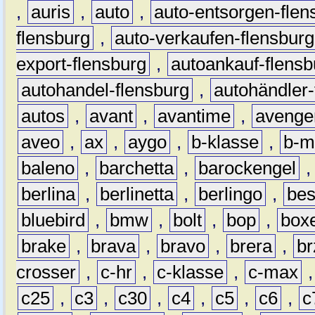
,
auris
,
auto
,
auto-entsorgen-flen
flensburg
,
auto-verkaufen-flensburg
export-flensburg
,
autoankauf-flensb
autohandel-flensburg
,
autohändler-
autos
,
avant
,
avantime
,
avenge
aveo
,
ax
,
aygo
,
b-klasse
,
b-m
baleno
,
barchetta
,
barockengel
berlina
,
berlinetta
,
berlingo
,
bes
bluebird
,
bmw
,
bolt
,
bop
,
box
brake
,
brava
,
bravo
,
brera
,
br
crosser
,
c-hr
,
c-klasse
,
c-max
c25
,
c3
,
c30
,
c4
,
c5
,
c6
,
c