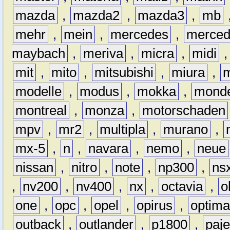
mazda
,
mazda2
,
mazda3
,
mb
mehr
,
mein
,
mercedes
,
merce
maybach
,
meriva
,
micra
,
midi
mit
,
mito
,
mitsubishi
,
miura
,
modelle
,
modus
,
mokka
,
mond
montreal
,
monza
,
motorschaden
mpv
,
mr2
,
multipla
,
murano
,
mx-5
,
n
,
navara
,
nemo
,
neue
nissan
,
nitro
,
note
,
np300
,
ns
,
nv200
,
nv400
,
nx
,
octavia
,
o
one
,
opc
,
opel
,
opirus
,
optim
outback
,
outlander
,
p1800
,
paje