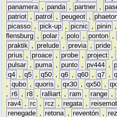
panamera
,
panda
,
partner
,
pas
patriot
,
patrol
,
peugeot
,
phaeto
picasso
,
pick-up
,
picnic
,
pinin
flensburg
,
polar
,
polo
,
ponton
,
praktik
,
prelude
,
previa
,
pride
prius
,
proace
,
probe
,
project
,
pulsar
,
puma
,
punto
,
pv444
,
q4
,
q5
,
q50
,
q6
,
q60
,
q7
,
,
qubo
,
quoris
,
qx30
,
qx50
,
qx
,
r6
,
r8
,
ralliart
,
ram
,
range
,
rav4
,
rc
,
rcz
,
regata
,
reisemob
renegade
,
retona
,
reventón
,
re