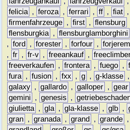
fahrzeugankauf
,
fahrzeugverkauf
felicia
,
feroza
,
ferrari
,
ff
,
fiat
firmenfahrzeuge
,
first
,
flensburg
flensburgkia
,
flensburglamborghini
,
ford
,
forester
,
forfour
,
forjere
,
fr
,
fr-v
,
freeankauf
,
freeclimbe
freeverkaufen
,
frontera
,
fuego
,
fura
,
fusion
,
fxx
,
g
,
g-klasse
galaxy
,
gallardo
,
galloper
,
gear
gemini
,
genesis
,
getriebeschade
giulietta
,
gla
,
gla-klasse
,
glb
,
gran
,
granada
,
grand
,
grande
grandland
,
großer
,
gs
,
gs/gsa