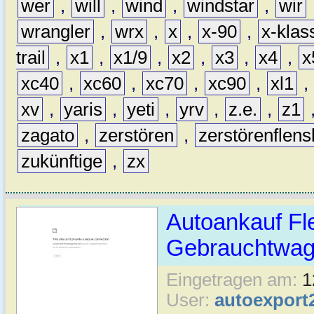
wer
,
will
,
wind
,
windstar
,
wir
wrangler
,
wrx
,
x
,
x-90
,
x-klas
trail
,
x1
,
x1/9
,
x2
,
x3
,
x4
,
x
xc40
,
xc60
,
xc70
,
xc90
,
xl1
,
xv
,
yaris
,
yeti
,
yrv
,
z.e.
,
z1
zagato
,
zerstören
,
zerstörenflen
zukünftige
,
zx
Autoankauf Fl
Gebrauchtwage
Eingetragen am:
1
User:
autoexport