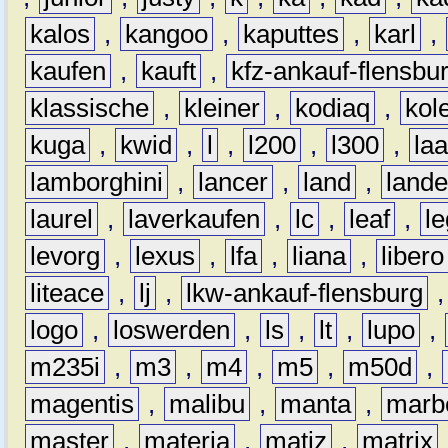
kalos
,
kangoo
,
kaputtes
,
karl
,
kaufen
,
kauft
,
kfz-ankauf-flensbu
klassische
,
kleiner
,
kodiaq
,
kol
kuga
,
kwid
,
l
,
l200
,
l300
,
la
lamborghini
,
lancer
,
land
,
lande
laurel
,
laverkaufen
,
lc
,
leaf
,
l
levorg
,
lexus
,
lfa
,
liana
,
libero
liteace
,
lj
,
lkw-ankauf-flensburg
logo
,
loswerden
,
ls
,
lt
,
lupo
,
m235i
,
m3
,
m4
,
m5
,
m50d
,
magentis
,
malibu
,
manta
,
marb
master
,
materia
,
matiz
,
matrix