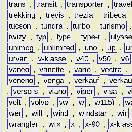
trans
,
transit
,
transporter
,
travel
trekking
,
trevis
,
trezia
,
tribeca
tucson
,
tundra
,
turbo
,
turismo
twizy
,
typ
,
type
,
type-r
,
ulyss
unimog
,
unlimited
,
uno
,
up
,
u
urvan
,
v-klasse
,
v40
,
v50
,
v6
vaneo
,
vanette
,
vario
,
vectra
,
veneno
,
venga
,
verkauf
,
verkau
,
verso-s
,
viano
,
viper
,
visa
,
v
volt
,
volvo
,
vw
,
w
,
w115)
,
w
wer
,
will
,
wind
,
windstar
,
wir
wrangler
,
wrx
,
x
,
x-90
,
x-klas