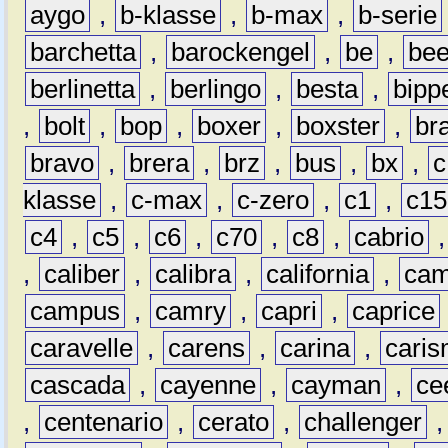
aygo
,
b-klasse
,
b-max
,
b-serie
barchetta
,
barockengel
,
be
,
be
berlinetta
,
berlingo
,
besta
,
bipp
,
bolt
,
bop
,
boxer
,
boxster
,
br
bravo
,
brera
,
brz
,
bus
,
bx
,
c
klasse
,
c-max
,
c-zero
,
c1
,
c15
c4
,
c5
,
c6
,
c70
,
c8
,
cabrio
,
caliber
,
calibra
,
california
,
cam
campus
,
camry
,
capri
,
caprice
caravelle
,
carens
,
carina
,
cari
cascada
,
cayenne
,
cayman
,
ce
,
centenario
,
cerato
,
challenger