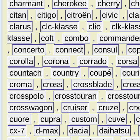
charmant
,
cherokee
,
cherry
,
ch
citan
,
citigo
,
citroën
,
civic
,
cla
clarus
,
clc-klasse
,
clio
,
clk-kla
klasse
,
colt
,
combo
,
commande
,
concerto
,
connect
,
consul
,
co
corolla
,
corona
,
corrado
,
corsa
countach
,
country
,
coupé
,
couri
croma
,
cross
,
crossblade
,
cros
crosspolo
,
crosstouran
,
crosstou
crosswagon
,
cruiser
,
cruze
,
cr
cuore
,
cupra
,
custom
,
cuve
,
cx-7
,
d-max
,
dacia
,
daihatsu
,