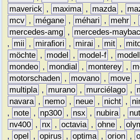
maverick
,
maxima
,
mazda
,
ma
mcv
,
mégane
,
méhari
,
mehr
,
mercedes-amg
,
mercedes-mayba
,
mii
,
mirafiori
,
mirai
,
mit
,
mit
möchte
,
model
,
model-f
,
model
mondeo
,
mondial
,
monterey
,
m
motorschaden
,
movano
,
move
,
multipla
,
murano
,
murciélago
,
navara
,
nemo
,
neue
,
nicht
,
ni
,
note
,
np300
,
nsx
,
nubira
,
nu
nv400
,
nx
,
octavia
,
ohne
,
oly
,
opel
,
opirus
,
optima
,
orion
,