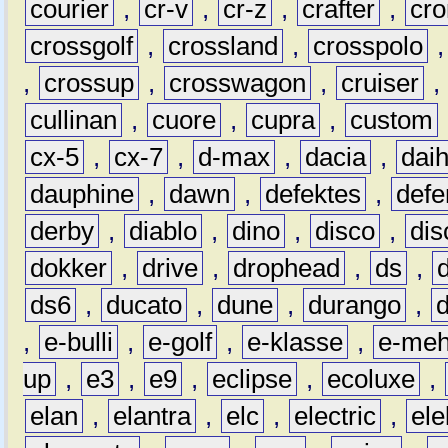
courier
,
cr-v
,
cr-z
,
crafter
,
cr
crossgolf
,
crossland
,
crosspolo
,
crossup
,
crosswagon
,
cruiser
,
cullinan
,
cuore
,
cupra
,
custom
cx-5
,
cx-7
,
d-max
,
dacia
,
dai
dauphine
,
dawn
,
defektes
,
defe
derby
,
diablo
,
dino
,
disco
,
dis
dokker
,
drive
,
drophead
,
ds
,
ds6
,
ducato
,
dune
,
durango
,
,
e-bulli
,
e-golf
,
e-klasse
,
e-meh
up
,
e3
,
e9
,
eclipse
,
ecoluxe
,
elan
,
elantra
,
elc
,
electric
,
ele