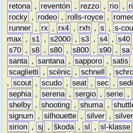
retona
,
reventón
,
rezzo
,
rio
,
r
rocky
,
rodeo
,
rolls-royce
,
rome
runner
,
rx
,
rx4
,
rxh
,
s
,
s-co
max
,
s1
,
s2000
,
s3
,
s4
,
s40
s70
,
s8
,
s80
,
s800
,
s90
,
sa
santa
,
santana
,
sapporo
,
satis
scaglietti
,
scénic
,
schnell
,
schro
,
scout
,
scudo
,
seat
,
sec
,
sedi
sephia
,
serena
,
sergio
,
serie
,
shelby
,
shooting
,
shuma
,
shuttl
signum
,
silhouette
,
silver
,
silve
sirion
,
sj
,
škoda
,
sl
,
sl-klasse