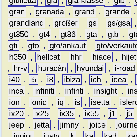
giulietta
,
gla
,
gla-klasse
,
glb
,
gran
,
granada
,
grand
,
grande
grandland
,
großer
,
gs
,
gs/gsa
gt350
,
gt4
,
gt86
,
gta
,
gtb
,
gt
gti
,
gto
,
gto/ankauf
,
gto/verkauf
h350
,
hellcat
,
hhr
,
hiace
,
hijet
,
hr-v
,
huracán
,
hyundai
,
i-road
i40
,
i5
,
i8
,
ibiza
,
ich
,
idea
,
inca
,
infiniti
,
infinti
,
insight
,
in
ion
,
ioniq
,
iq
,
is
,
isetta
,
isler
ix20
,
ix25
,
ix35
,
ix55
,
j1
,
j5
jeep
,
jetta
,
jimny
,
joice
,
journ
,
junior
,
justy
,
k
,
ka
,
kad
,
ka