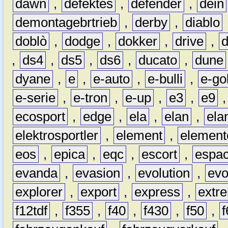
dawn
,
defektes
,
defender
,
dein
demontagebrtrieb
,
derby
,
diablo
doblò
,
dodge
,
dokker
,
drive
,
,
ds4
,
ds5
,
ds6
,
ducato
,
dune
dyane
,
e
,
e-auto
,
e-bulli
,
e-gol
e-serie
,
e-tron
,
e-up
,
e3
,
e9
ecosport
,
edge
,
ela
,
elan
,
ela
elektrosportler
,
element
,
element
eos
,
epica
,
eqc
,
escort
,
espa
evanda
,
evasion
,
evolution
,
ev
explorer
,
export
,
express
,
extr
f12tdf
,
f355
,
f40
,
f430
,
f50
,
f