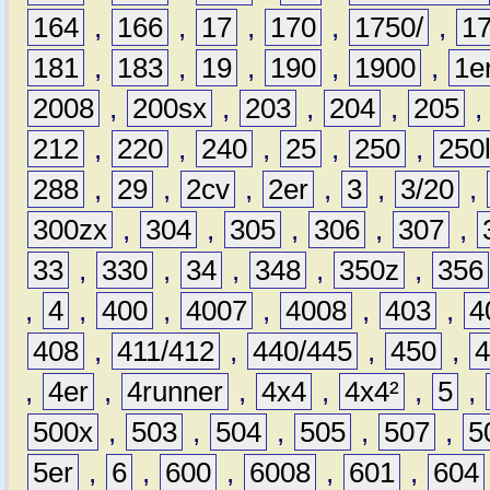
164
,
166
,
17
,
170
,
1750/
,
1
181
,
183
,
19
,
190
,
1900
,
1e
2008
,
200sx
,
203
,
204
,
205
212
,
220
,
240
,
25
,
250
,
250
288
,
29
,
2cv
,
2er
,
3
,
3/20
,
300zx
,
304
,
305
,
306
,
307
,
33
,
330
,
34
,
348
,
350z
,
356
,
4
,
400
,
4007
,
4008
,
403
,
4
408
,
411/412
,
440/445
,
450
,
,
4er
,
4runner
,
4x4
,
4x4²
,
5
,
500x
,
503
,
504
,
505
,
507
,
5
5er
,
6
,
600
,
6008
,
601
,
604