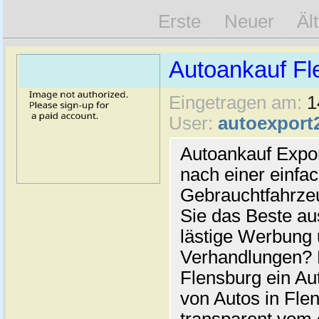
Erste
Neuer
Äl
Autoankauf Fl
Eingetragen am:
1
User:
autoexport
Autoankauf Expo
nach einer einfac
Gebrauchtfahrze
Sie das Beste au
lästige Werbung
Verhandlungen? 
Flensburg ein Au
von Autos in Flen