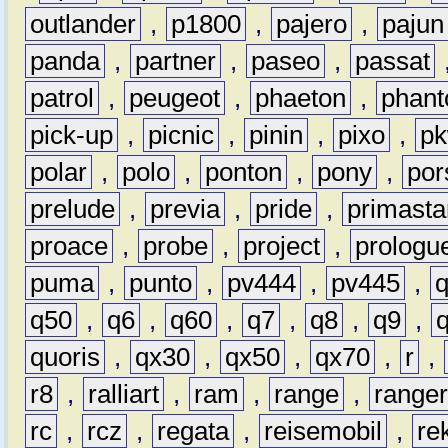
outlander
,
p1800
,
pajero
,
pajun
panda
,
partner
,
paseo
,
passat
patrol
,
peugeot
,
phaeton
,
phan
pick-up
,
picnic
,
pinin
,
pixo
,
p
polar
,
polo
,
ponton
,
pony
,
por
prelude
,
previa
,
pride
,
primasta
proace
,
probe
,
project
,
prologu
puma
,
punto
,
pv444
,
pv445
,
q50
,
q6
,
q60
,
q7
,
q8
,
q9
,
quoris
,
qx30
,
qx50
,
qx70
,
r
,
r8
,
ralliart
,
ram
,
range
,
range
rc
,
rcz
,
regata
,
reisemobil
,
re