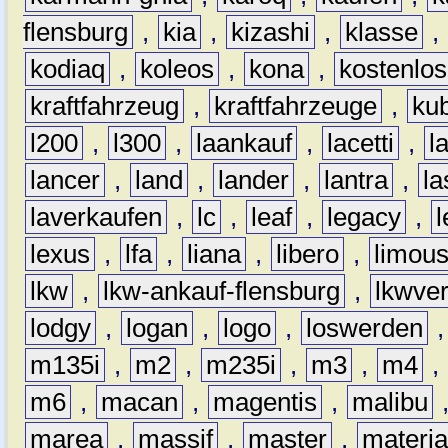
flensburg
,
kia
,
kizashi
,
klasse
,
kodiaq
,
koleos
,
kona
,
kostenlos
kraftfahrzeug
,
kraftfahrzeuge
,
kub
l200
,
l300
,
laankauf
,
lacetti
,
l
lancer
,
land
,
lander
,
lantra
,
la
laverkaufen
,
lc
,
leaf
,
legacy
,
lexus
,
lfa
,
liana
,
libero
,
limous
lkw
,
lkw-ankauf-flensburg
,
lkwver
lodgy
,
logan
,
logo
,
loswerden
m135i
,
m2
,
m235i
,
m3
,
m4
,
m6
,
macan
,
magentis
,
malibu
marea
,
massif
,
master
,
materi