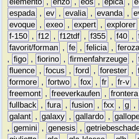
elemento
,
enzo
,
eos
,
epica
,
e
espada
,
ev
,
evalia
,
evanda
,
e
evoque
,
exeo
,
expert
,
explorer
f-150
,
f12
,
f12tdf
,
f355
,
f40
,
favorit/forman
,
fe
,
felicia
,
feroz
,
figo
,
fiorino
,
firmenfahrzeuge
,
fluence
,
focus
,
ford
,
forester
,
formore
,
fortwo
,
fox
,
fr
,
fr-v
,
freemont
,
freeverkaufen
,
frontera
fullback
,
fura
,
fusion
,
fxx
,
g
,
galant
,
galaxy
,
gallardo
,
gallop
,
gemini
,
genesis
,
getriebeschad