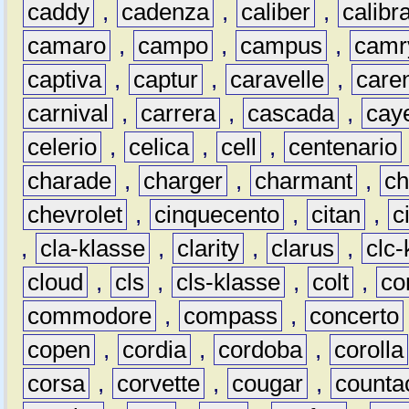
caddy
,
cadenza
,
caliber
,
calibr
camaro
,
campo
,
campus
,
camr
captiva
,
captur
,
caravelle
,
care
carnival
,
carrera
,
cascada
,
cay
celerio
,
celica
,
cell
,
centenario
charade
,
charger
,
charmant
,
ch
chevrolet
,
cinquecento
,
citan
,
c
,
cla-klasse
,
clarity
,
clarus
,
clc-
cloud
,
cls
,
cls-klasse
,
colt
,
c
commodore
,
compass
,
concerto
copen
,
cordia
,
cordoba
,
corolla
corsa
,
corvette
,
cougar
,
counta