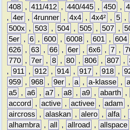
408
,
411/412
,
440/445
,
450
,
,
4er
,
4runner
,
4x4
,
4x4²
,
5
,
500x
,
503
,
504
,
505
,
507
,
5
5er
,
6
,
600
,
6008
,
601
,
604
626
,
63
,
66
,
6er
,
6x6
,
7
,
7
770
,
7er
,
8
,
80
,
806
,
807
,
,
911
,
912
,
914
,
917
,
918
,
9
959
,
968
,
9er
,
a
,
a-klasse
,
a5
,
a6
,
a7
,
a8
,
a9
,
abarth
,
accord
,
active
,
activee
,
adam
aircross
,
alaskan
,
alero
,
alfa
,
alhambra
,
all
,
allroad
,
allspace