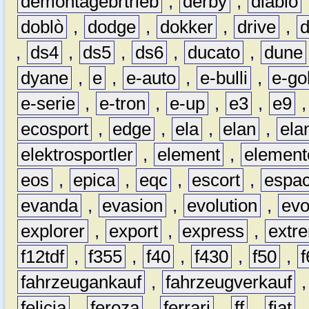
demontagebrtrieb
,
derby
,
diablo
doblò
,
dodge
,
dokker
,
drive
,
,
ds4
,
ds5
,
ds6
,
ducato
,
dune
dyane
,
e
,
e-auto
,
e-bulli
,
e-gol
e-serie
,
e-tron
,
e-up
,
e3
,
e9
ecosport
,
edge
,
ela
,
elan
,
ela
elektrosportler
,
element
,
element
eos
,
epica
,
eqc
,
escort
,
espa
evanda
,
evasion
,
evolution
,
ev
explorer
,
export
,
express
,
extr
f12tdf
,
f355
,
f40
,
f430
,
f50
,
f
fahrzeugankauf
,
fahrzeugverkauf
felicia
,
feroza
,
ferrari
,
ff
,
fiat