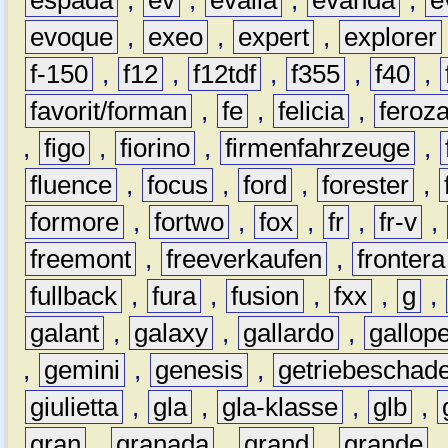
evoque
,
exeo
,
expert
,
explorer
f-150
,
f12
,
f12tdf
,
f355
,
f40
,
favorit/forman
,
fe
,
felicia
,
feroz
,
figo
,
fiorino
,
firmenfahrzeuge
,
fluence
,
focus
,
ford
,
forester
,
formore
,
fortwo
,
fox
,
fr
,
fr-v
,
freemont
,
freeverkaufen
,
frontera
fullback
,
fura
,
fusion
,
fxx
,
g
,
galant
,
galaxy
,
gallardo
,
gallop
,
gemini
,
genesis
,
getriebeschad
giulietta
,
gla
,
gla-klasse
,
glb
,
gran
,
granada
,
grand
,
grande