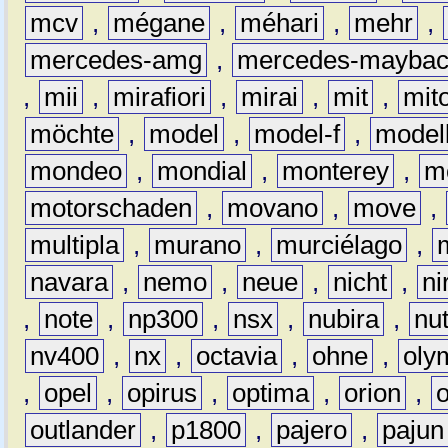
mcv
,
mégane
,
méhari
,
mehr
,
mercedes-amg
,
mercedes-mayba
,
mii
,
mirafiori
,
mirai
,
mit
,
mit
möchte
,
model
,
model-f
,
model
mondeo
,
mondial
,
monterey
,
m
motorschaden
,
movano
,
move
,
multipla
,
murano
,
murciélago
,
navara
,
nemo
,
neue
,
nicht
,
ni
,
note
,
np300
,
nsx
,
nubira
,
nu
nv400
,
nx
,
octavia
,
ohne
,
oly
,
opel
,
opirus
,
optima
,
orion
,
outlander
,
p1800
,
pajero
,
pajun