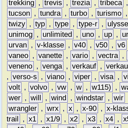
trekking
,
trevis
,
trezia
,
tribeca
tucson
,
tundra
,
turbo
,
turismo
twizy
,
typ
,
type
,
type-r
,
ulyss
unimog
,
unlimited
,
uno
,
up
,
u
urvan
,
v-klasse
,
v40
,
v50
,
v6
vaneo
,
vanette
,
vario
,
vectra
,
veneno
,
venga
,
verkauf
,
verkau
,
verso-s
,
viano
,
viper
,
visa
,
v
volt
,
volvo
,
vw
,
w
,
w115)
,
w
wer
,
will
,
wind
,
windstar
,
wir
wrangler
,
wrx
,
x
,
x-90
,
x-klas
trail
,
x1
,
x1/9
,
x2
,
x3
,
x4
,
x