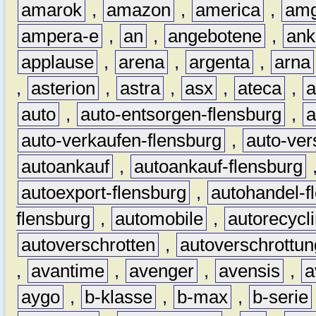
amarok
,
amazon
,
america
,
am
ampera-e
,
an
,
angebotene
,
ank
applause
,
arena
,
argenta
,
arna
,
asterion
,
astra
,
asx
,
ateca
,
a
auto
,
auto-entsorgen-flensburg
,
a
auto-verkaufen-flensburg
,
auto-ver
autoankauf
,
autoankauf-flensburg
autoexport-flensburg
,
autohandel-f
flensburg
,
automobile
,
autorecycl
autoverschrotten
,
autoverschrottun
,
avantime
,
avenger
,
avensis
,
a
aygo
,
b-klasse
,
b-max
,
b-serie