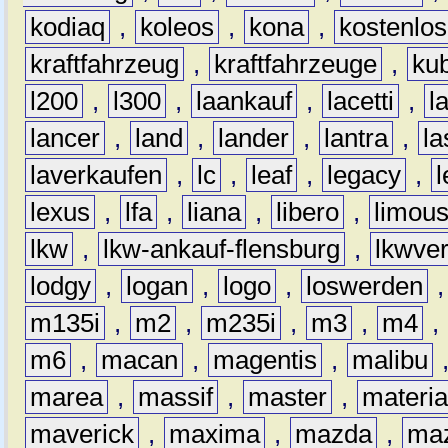
kodiaq
,
koleos
,
kona
,
kostenlos
kraftfahrzeug
,
kraftfahrzeuge
,
kub
l200
,
l300
,
laankauf
,
lacetti
,
l
lancer
,
land
,
lander
,
lantra
,
la
laverkaufen
,
lc
,
leaf
,
legacy
,
lexus
,
lfa
,
liana
,
libero
,
limous
lkw
,
lkw-ankauf-flensburg
,
lkwver
lodgy
,
logan
,
logo
,
loswerden
m135i
,
m2
,
m235i
,
m3
,
m4
,
m6
,
macan
,
magentis
,
malibu
marea
,
massif
,
master
,
materi
maverick
,
maxima
,
mazda
,
ma