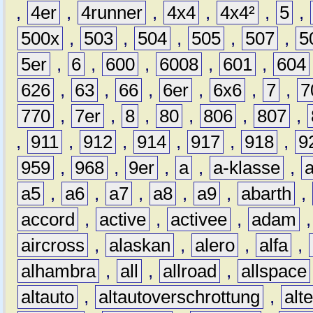
,
4er
,
4runner
,
4x4
,
4x4²
,
5
,
500x
,
503
,
504
,
505
,
507
,
5
5er
,
6
,
600
,
6008
,
601
,
604
626
,
63
,
66
,
6er
,
6x6
,
7
,
7
770
,
7er
,
8
,
80
,
806
,
807
,
,
911
,
912
,
914
,
917
,
918
,
9
959
,
968
,
9er
,
a
,
a-klasse
,
a5
,
a6
,
a7
,
a8
,
a9
,
abarth
,
accord
,
active
,
activee
,
adam
aircross
,
alaskan
,
alero
,
alfa
,
alhambra
,
all
,
allroad
,
allspace
altauto
,
altautoverschrottung
,
alt