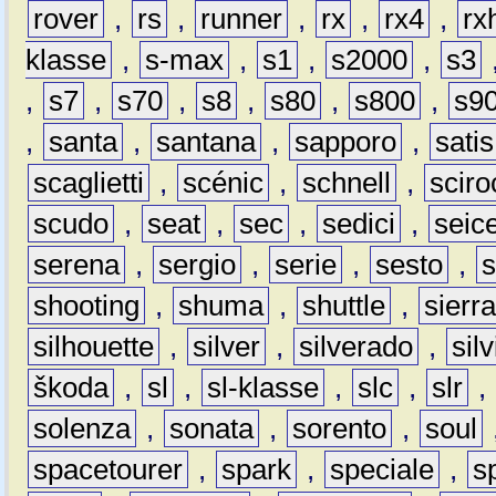
rover
,
rs
,
runner
,
rx
,
rx4
,
rx
klasse
,
s-max
,
s1
,
s2000
,
s3
,
s7
,
s70
,
s8
,
s80
,
s800
,
s9
,
santa
,
santana
,
sapporo
,
satis
scaglietti
,
scénic
,
schnell
,
sciro
scudo
,
seat
,
sec
,
sedici
,
seic
serena
,
sergio
,
serie
,
sesto
,
shooting
,
shuma
,
shuttle
,
sierr
silhouette
,
silver
,
silverado
,
silv
škoda
,
sl
,
sl-klasse
,
slc
,
slr
,
solenza
,
sonata
,
sorento
,
soul
spacetourer
,
spark
,
speciale
,
s