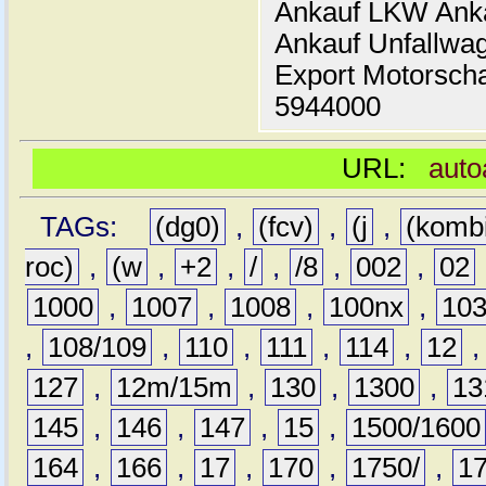
Ankauf LKW Ank
Ankauf Unfallwa
Export Motorsch
5944000
URL:
auto
TAGs:
(dg0)
,
(fcv)
,
(j
,
(komb
roc)
,
(w
,
+2
,
/
,
/8
,
002
,
02
1000
,
1007
,
1008
,
100nx
,
10
,
108/109
,
110
,
111
,
114
,
12
127
,
12m/15m
,
130
,
1300
,
13
145
,
146
,
147
,
15
,
1500/1600
164
,
166
,
17
,
170
,
1750/
,
1