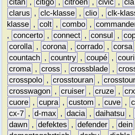
citan
,
citigo
,
citroën
,
civic
,
cla
clarus
,
clc-klasse
,
clio
,
clk-kla
klasse
,
colt
,
combo
,
commande
,
concerto
,
connect
,
consul
,
co
corolla
,
corona
,
corrado
,
corsa
countach
,
country
,
coupé
,
couri
croma
,
cross
,
crossblade
,
cros
crosspolo
,
crosstouran
,
crosstou
crosswagon
,
cruiser
,
cruze
,
cr
cuore
,
cupra
,
custom
,
cuve
,
cx-7
,
d-max
,
dacia
,
daihatsu
,
dawn
,
defektes
,
defender
,
dein