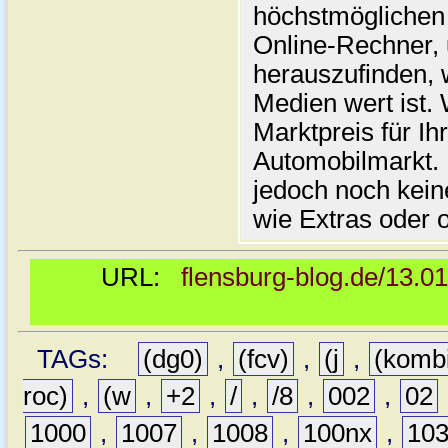
höchstmöglichen 
Online-Rechner,
herauszufinden, w
Medien wert ist. 
Marktpreis für I
Automobilmarkt. 
jedoch noch kein
wie Extras oder 
URL:
flensburg-blog.de/13.0
TAGs:
(dg0)
,
(fcv)
,
(j
,
(komb
roc)
,
(w
,
+2
,
/
,
/8
,
002
,
02
1000
,
1007
,
1008
,
100nx
,
10