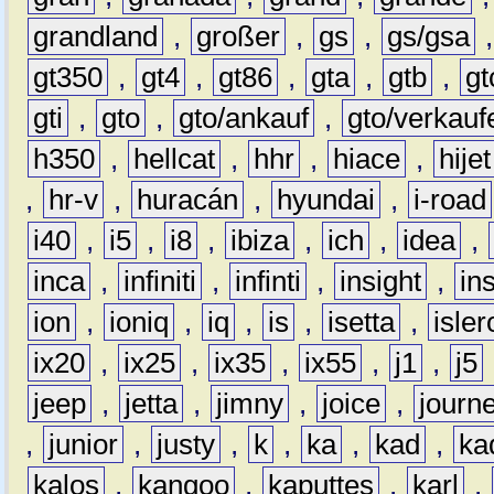
grandland
,
großer
,
gs
,
gs/gsa
gt350
,
gt4
,
gt86
,
gta
,
gtb
,
gt
gti
,
gto
,
gto/ankauf
,
gto/verkauf
h350
,
hellcat
,
hhr
,
hiace
,
hijet
,
hr-v
,
huracán
,
hyundai
,
i-road
i40
,
i5
,
i8
,
ibiza
,
ich
,
idea
,
inca
,
infiniti
,
infinti
,
insight
,
in
ion
,
ioniq
,
iq
,
is
,
isetta
,
isler
ix20
,
ix25
,
ix35
,
ix55
,
j1
,
j5
jeep
,
jetta
,
jimny
,
joice
,
journ
,
junior
,
justy
,
k
,
ka
,
kad
,
ka
kalos
,
kangoo
,
kaputtes
,
karl
,