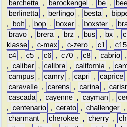
barchetta
,
barockengel
,
be
,
be
berlinetta
,
berlingo
,
besta
,
bipp
,
bolt
,
bop
,
boxer
,
boxster
,
br
bravo
,
brera
,
brz
,
bus
,
bx
,
c
klasse
,
c-max
,
c-zero
,
c1
,
c15
c4
,
c5
,
c6
,
c70
,
c8
,
cabrio
,
caliber
,
calibra
,
california
,
cam
campus
,
camry
,
capri
,
caprice
caravelle
,
carens
,
carina
,
cari
cascada
,
cayenne
,
cayman
,
ce
,
centenario
,
cerato
,
challenger
charmant
,
cherokee
,
cherry
,
ch