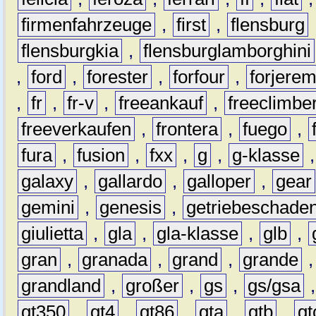
firmenfahrzeuge
,
first
,
flensburg
flensburgkia
,
flensburglamborghini
,
ford
,
forester
,
forfour
,
forjere
,
fr
,
fr-v
,
freeankauf
,
freeclimbe
freeverkaufen
,
frontera
,
fuego
,
fura
,
fusion
,
fxx
,
g
,
g-klasse
galaxy
,
gallardo
,
galloper
,
gear
gemini
,
genesis
,
getriebeschade
giulietta
,
gla
,
gla-klasse
,
glb
,
gran
,
granada
,
grand
,
grande
grandland
,
großer
,
gs
,
gs/gsa
gt350
,
gt4
,
gt86
,
gta
,
gtb
,
gt