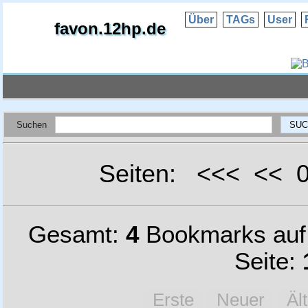
Über
TAGs
User
favon.12hp.de
Suchen
Seiten: <<< <<
Gesamt:
4
Bookmarks au
Seite:
Erste
Neuer
Äl