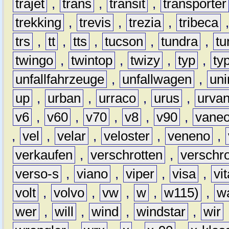
trajet
,
trans
,
transit
,
transporter
trekking
,
trevis
,
trezia
,
tribeca
trs
,
tt
,
tts
,
tucson
,
tundra
,
tu
twingo
,
twintop
,
twizy
,
typ
,
ty
unfallfahrzeuge
,
unfallwagen
,
un
up
,
urban
,
urraco
,
urus
,
urva
v6
,
v60
,
v70
,
v8
,
v90
,
vane
,
vel
,
velar
,
veloster
,
veneno
,
verkaufen
,
verschrotten
,
verschro
verso-s
,
viano
,
viper
,
visa
,
vi
volt
,
volvo
,
vw
,
w
,
w115)
,
w
wer
,
will
,
wind
,
windstar
,
wir