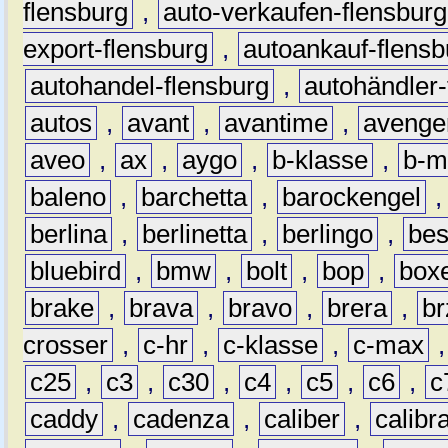
flensburg
,
auto-verkaufen-flensburg
export-flensburg
,
autoankauf-flensb
autohandel-flensburg
,
autohändler-
autos
,
avant
,
avantime
,
avenge
aveo
,
ax
,
aygo
,
b-klasse
,
b-m
baleno
,
barchetta
,
barockengel
berlina
,
berlinetta
,
berlingo
,
bes
bluebird
,
bmw
,
bolt
,
bop
,
box
brake
,
brava
,
bravo
,
brera
,
br
crosser
,
c-hr
,
c-klasse
,
c-max
c25
,
c3
,
c30
,
c4
,
c5
,
c6
,
c
caddy
,
cadenza
,
caliber
,
calibr