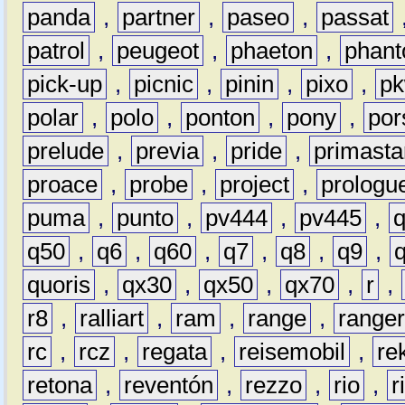
panda
,
partner
,
paseo
,
passat
patrol
,
peugeot
,
phaeton
,
phan
pick-up
,
picnic
,
pinin
,
pixo
,
p
polar
,
polo
,
ponton
,
pony
,
por
prelude
,
previa
,
pride
,
primasta
proace
,
probe
,
project
,
prologu
puma
,
punto
,
pv444
,
pv445
,
q50
,
q6
,
q60
,
q7
,
q8
,
q9
,
quoris
,
qx30
,
qx50
,
qx70
,
r
,
r8
,
ralliart
,
ram
,
range
,
range
rc
,
rcz
,
regata
,
reisemobil
,
re
retona
,
reventón
,
rezzo
,
rio
,
r