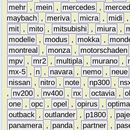
mehr
,
mein
,
mercedes
,
merce
maybach
,
meriva
,
micra
,
midi
mit
,
mito
,
mitsubishi
,
miura
,
modelle
,
modus
,
mokka
,
mond
montreal
,
monza
,
motorschaden
mpv
,
mr2
,
multipla
,
murano
,
mx-5
,
n
,
navara
,
nemo
,
neue
nissan
,
nitro
,
note
,
np300
,
ns
,
nv200
,
nv400
,
nx
,
octavia
,
o
one
,
opc
,
opel
,
opirus
,
optim
outback
,
outlander
,
p1800
,
paje
panamera
,
panda
,
partner
,
pas