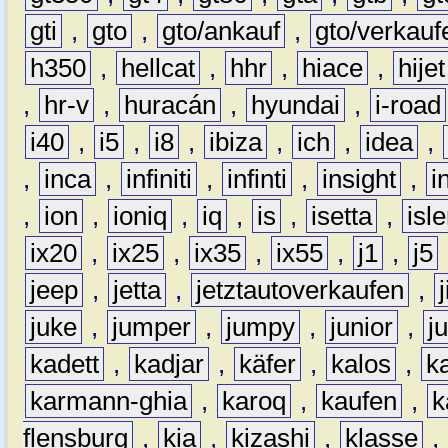
gti
,
gto
,
gto/ankauf
,
gto/verkauf
h350
,
hellcat
,
hhr
,
hiace
,
hijet
,
hr-v
,
huracán
,
hyundai
,
i-road
i40
,
i5
,
i8
,
ibiza
,
ich
,
idea
,
,
inca
,
infiniti
,
infinti
,
insight
,
i
,
ion
,
ioniq
,
iq
,
is
,
isetta
,
isl
ix20
,
ix25
,
ix35
,
ix55
,
j1
,
j5
jeep
,
jetta
,
jetztautoverkaufen
,
juke
,
jumper
,
jumpy
,
junior
,
j
kadett
,
kadjar
,
käfer
,
kalos
,
k
karmann-ghia
,
karoq
,
kaufen
,
k
flensburg
,
kia
,
kizashi
,
klasse
,