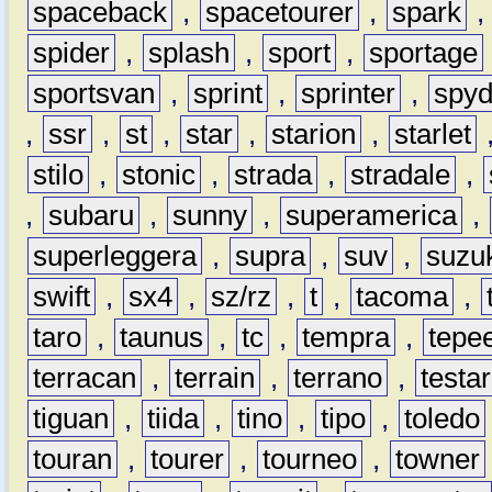
spaceback
,
spacetourer
,
spark
spider
,
splash
,
sport
,
sportage
sportsvan
,
sprint
,
sprinter
,
spyd
,
ssr
,
st
,
star
,
starion
,
starlet
stilo
,
stonic
,
strada
,
stradale
,
,
subaru
,
sunny
,
superamerica
,
superleggera
,
supra
,
suv
,
suzu
swift
,
sx4
,
sz/rz
,
t
,
tacoma
,
taro
,
taunus
,
tc
,
tempra
,
tepe
terracan
,
terrain
,
terrano
,
testa
tiguan
,
tiida
,
tino
,
tipo
,
toledo
touran
,
tourer
,
tourneo
,
towner