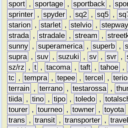
sport
,
sportage
,
sportback
,
spo
sprinter
,
spyder
,
sq2
,
sq5
,
sq
starion
,
starlet
,
stelvio
,
stepwa
strada
,
stradale
,
stream
,
street
sunny
,
superamerica
,
superb
,
supra
,
suv
,
suzuki
,
sv
,
svr
,
sz/rz
,
t
,
tacoma
,
taft
,
tahoe
,
tc
,
tempra
,
tepee
,
tercel
,
teri
terrain
,
terrano
,
testarossa
,
thu
tiida
,
tino
,
tipo
,
toledo
,
totals
tourer
,
tourneo
,
towner
,
toyota
trans
,
transit
,
transporter
,
travel