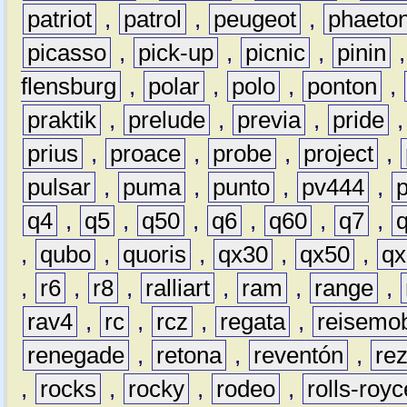
patriot
,
patrol
,
peugeot
,
phaeto
picasso
,
pick-up
,
picnic
,
pinin
flensburg
,
polar
,
polo
,
ponton
,
praktik
,
prelude
,
previa
,
pride
prius
,
proace
,
probe
,
project
,
pulsar
,
puma
,
punto
,
pv444
,
q4
,
q5
,
q50
,
q6
,
q60
,
q7
,
,
qubo
,
quoris
,
qx30
,
qx50
,
qx
,
r6
,
r8
,
ralliart
,
ram
,
range
,
rav4
,
rc
,
rcz
,
regata
,
reisemob
renegade
,
retona
,
reventón
,
re
,
rocks
,
rocky
,
rodeo
,
rolls-royc