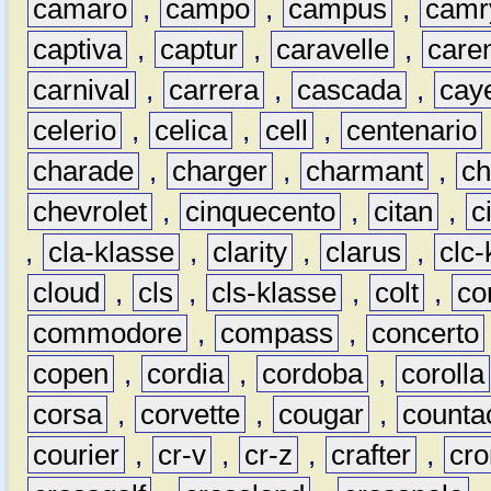
camaro
,
campo
,
campus
,
camr
captiva
,
captur
,
caravelle
,
care
carnival
,
carrera
,
cascada
,
cay
celerio
,
celica
,
cell
,
centenario
charade
,
charger
,
charmant
,
ch
chevrolet
,
cinquecento
,
citan
,
c
,
cla-klasse
,
clarity
,
clarus
,
clc-
cloud
,
cls
,
cls-klasse
,
colt
,
c
commodore
,
compass
,
concerto
copen
,
cordia
,
cordoba
,
corolla
corsa
,
corvette
,
cougar
,
counta
courier
,
cr-v
,
cr-z
,
crafter
,
cr