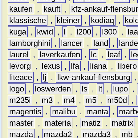
kaufen
,
kauft
,
kfz-ankauf-flensbu
klassische
,
kleiner
,
kodiaq
,
kol
kuga
,
kwid
,
l
,
l200
,
l300
,
la
lamborghini
,
lancer
,
land
,
lande
laurel
,
laverkaufen
,
lc
,
leaf
,
l
levorg
,
lexus
,
lfa
,
liana
,
libero
liteace
,
lj
,
lkw-ankauf-flensburg
logo
,
loswerden
,
ls
,
lt
,
lupo
,
m235i
,
m3
,
m4
,
m5
,
m50d
,
magentis
,
malibu
,
manta
,
marb
master
,
materia
,
matiz
,
matrix
mazda
,
mazda2
,
mazda3
,
mb