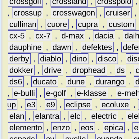
crossgolf
,
crossland
,
crosspolo
,
crossup
,
crosswagon
,
cruiser
,
cullinan
,
cuore
,
cupra
,
custom
cx-5
,
cx-7
,
d-max
,
dacia
,
dai
dauphine
,
dawn
,
defektes
,
defe
derby
,
diablo
,
dino
,
disco
,
dis
dokker
,
drive
,
drophead
,
ds
,
ds6
,
ducato
,
dune
,
durango
,
,
e-bulli
,
e-golf
,
e-klasse
,
e-meh
up
,
e3
,
e9
,
eclipse
,
ecoluxe
,
elan
,
elantra
,
elc
,
electric
,
ele
elemento
,
enzo
,
eos
,
epica
,
e
espada
,
ev
,
evalia
,
evanda
,
e