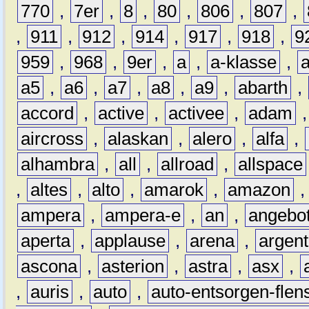
770
,
7er
,
8
,
80
,
806
,
807
,
,
911
,
912
,
914
,
917
,
918
,
9
959
,
968
,
9er
,
a
,
a-klasse
,
a5
,
a6
,
a7
,
a8
,
a9
,
abarth
,
accord
,
active
,
activee
,
adam
aircross
,
alaskan
,
alero
,
alfa
,
alhambra
,
all
,
allroad
,
allspace
,
altes
,
alto
,
amarok
,
amazon
ampera
,
ampera-e
,
an
,
angebo
aperta
,
applause
,
arena
,
argen
ascona
,
asterion
,
astra
,
asx
,
,
auris
,
auto
,
auto-entsorgen-flen