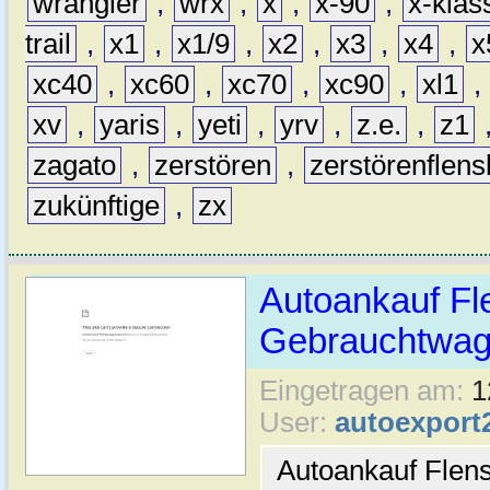
wrangler
,
wrx
,
x
,
x-90
,
x-klas
trail
,
x1
,
x1/9
,
x2
,
x3
,
x4
,
x
xc40
,
xc60
,
xc70
,
xc90
,
xl1
,
xv
,
yaris
,
yeti
,
yrv
,
z.e.
,
z1
zagato
,
zerstören
,
zerstörenflen
zukünftige
,
zx
Autoankauf Fl
Gebrauchtwage
Eingetragen am:
1
User:
autoexport
Autoankauf Flen