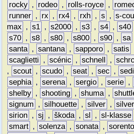
rocky
,
rodeo
,
rolls-royce
,
rome
runner
,
rx
,
rx4
,
rxh
,
s
,
s-co
max
,
s1
,
s2000
,
s3
,
s4
,
s40
s70
,
s8
,
s80
,
s800
,
s90
,
sa
santa
,
santana
,
sapporo
,
satis
scaglietti
,
scénic
,
schnell
,
schro
,
scout
,
scudo
,
seat
,
sec
,
sedi
sephia
,
serena
,
sergio
,
serie
,
shelby
,
shooting
,
shuma
,
shuttl
signum
,
silhouette
,
silver
,
silve
sirion
,
sj
,
škoda
,
sl
,
sl-klasse
smart
,
solenza
,
sonata
,
sorent