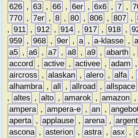
626
,
63
,
66
,
6er
,
6x6
,
7
,
7
770
,
7er
,
8
,
80
,
806
,
807
,
,
911
,
912
,
914
,
917
,
918
,
9
959
,
968
,
9er
,
a
,
a-klasse
,
a5
,
a6
,
a7
,
a8
,
a9
,
abarth
,
accord
,
active
,
activee
,
adam
aircross
,
alaskan
,
alero
,
alfa
,
alhambra
,
all
,
allroad
,
allspace
,
altes
,
alto
,
amarok
,
amazon
ampera
,
ampera-e
,
an
,
angebo
aperta
,
applause
,
arena
,
argen
ascona
,
asterion
,
astra
,
asx
,