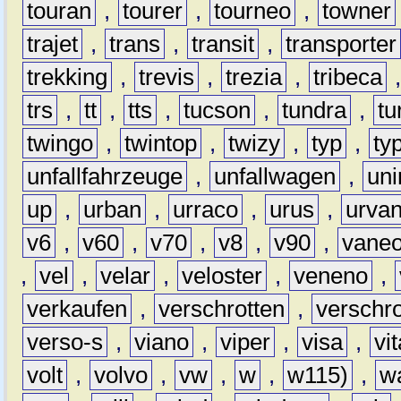
touran
,
tourer
,
tourneo
,
towner
trajet
,
trans
,
transit
,
transporter
trekking
,
trevis
,
trezia
,
tribeca
trs
,
tt
,
tts
,
tucson
,
tundra
,
tu
twingo
,
twintop
,
twizy
,
typ
,
ty
unfallfahrzeuge
,
unfallwagen
,
un
up
,
urban
,
urraco
,
urus
,
urva
v6
,
v60
,
v70
,
v8
,
v90
,
vane
,
vel
,
velar
,
veloster
,
veneno
,
verkaufen
,
verschrotten
,
verschro
verso-s
,
viano
,
viper
,
visa
,
vi
volt
,
volvo
,
vw
,
w
,
w115)
,
w