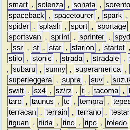
smart
,
solenza
,
sonata
,
sorent
spaceback
,
spacetourer
,
spark
spider
,
splash
,
sport
,
sportage
sportsvan
,
sprint
,
sprinter
,
spyd
,
ssr
,
st
,
star
,
starion
,
starlet
stilo
,
stonic
,
strada
,
stradale
,
,
subaru
,
sunny
,
superamerica
,
superleggera
,
supra
,
suv
,
suzu
swift
,
sx4
,
sz/rz
,
t
,
tacoma
,
taro
,
taunus
,
tc
,
tempra
,
tepe
terracan
,
terrain
,
terrano
,
testa
tiguan
,
tiida
,
tino
,
tipo
,
toledo