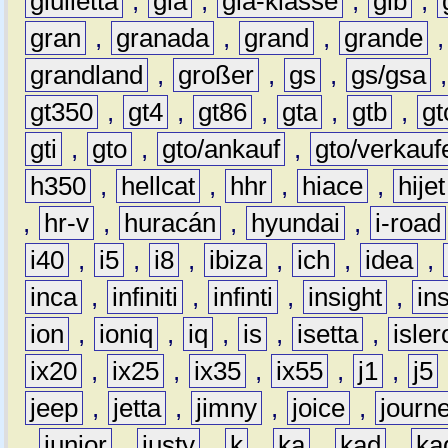
giulietta
,
gla
,
gla-klasse
,
glb
,
gran
,
granada
,
grand
,
grande
grandland
,
großer
,
gs
,
gs/gsa
gt350
,
gt4
,
gt86
,
gta
,
gtb
,
gt
gti
,
gto
,
gto/ankauf
,
gto/verkauf
h350
,
hellcat
,
hhr
,
hiace
,
hijet
,
hr-v
,
huracán
,
hyundai
,
i-road
i40
,
i5
,
i8
,
ibiza
,
ich
,
idea
,
inca
,
infiniti
,
infinti
,
insight
,
in
ion
,
ioniq
,
iq
,
is
,
isetta
,
isler
ix20
,
ix25
,
ix35
,
ix55
,
j1
,
j5
jeep
,
jetta
,
jimny
,
joice
,
journ
,
junior
,
justy
,
k
,
ka
,
kad
,
ka