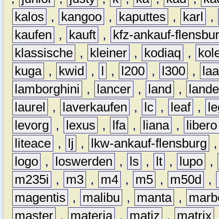
kalos
,
kangoo
,
kaputtes
,
karl
,
kaufen
,
kauft
,
kfz-ankauf-flensbu
klassische
,
kleiner
,
kodiaq
,
kol
kuga
,
kwid
,
l
,
l200
,
l300
,
la
lamborghini
,
lancer
,
land
,
lande
laurel
,
laverkaufen
,
lc
,
leaf
,
l
levorg
,
lexus
,
lfa
,
liana
,
libero
liteace
,
lj
,
lkw-ankauf-flensburg
logo
,
loswerden
,
ls
,
lt
,
lupo
,
m235i
,
m3
,
m4
,
m5
,
m50d
,
magentis
,
malibu
,
manta
,
marb
master
,
materia
,
matiz
,
matrix