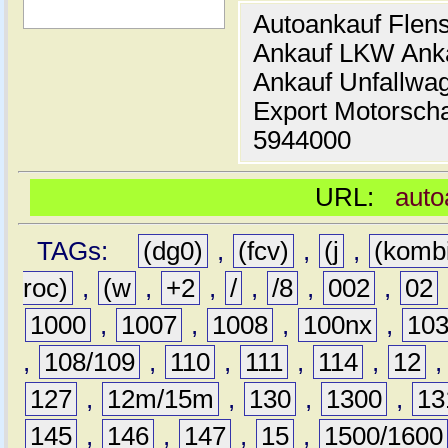
Autoankauf Flen
Ankauf LKW Ank
Ankauf Unfallwa
Export Motorsch
5944000
URL:
auto
TAGs:
(dg0)
,
(fcv)
,
(j
,
(komb
roc)
,
(w
,
+2
,
/
,
/8
,
002
,
02
1000
,
1007
,
1008
,
100nx
,
10
,
108/109
,
110
,
111
,
114
,
12
127
,
12m/15m
,
130
,
1300
,
13
145
,
146
,
147
,
15
,
1500/1600