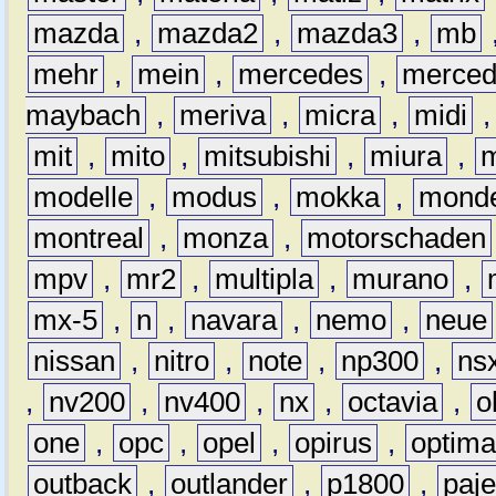
mazda
,
mazda2
,
mazda3
,
mb
mehr
,
mein
,
mercedes
,
merce
maybach
,
meriva
,
micra
,
midi
mit
,
mito
,
mitsubishi
,
miura
,
modelle
,
modus
,
mokka
,
mond
montreal
,
monza
,
motorschaden
mpv
,
mr2
,
multipla
,
murano
,
mx-5
,
n
,
navara
,
nemo
,
neue
nissan
,
nitro
,
note
,
np300
,
ns
,
nv200
,
nv400
,
nx
,
octavia
,
o
one
,
opc
,
opel
,
opirus
,
optim
outback
,
outlander
,
p1800
,
paje