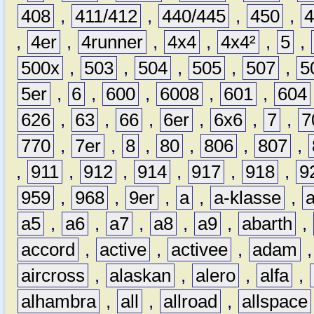
408
,
411/412
,
440/445
,
450
,
,
4er
,
4runner
,
4x4
,
4x4²
,
5
,
500x
,
503
,
504
,
505
,
507
,
5
5er
,
6
,
600
,
6008
,
601
,
604
626
,
63
,
66
,
6er
,
6x6
,
7
,
7
770
,
7er
,
8
,
80
,
806
,
807
,
,
911
,
912
,
914
,
917
,
918
,
9
959
,
968
,
9er
,
a
,
a-klasse
,
a5
,
a6
,
a7
,
a8
,
a9
,
abarth
,
accord
,
active
,
activee
,
adam
aircross
,
alaskan
,
alero
,
alfa
,
alhambra
,
all
,
allroad
,
allspace