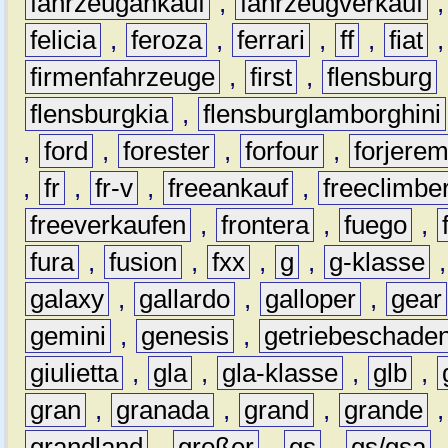
fahrzeugankauf
,
fahrzeugverkauf
felicia
,
feroza
,
ferrari
,
ff
,
fiat
firmenfahrzeuge
,
first
,
flensburg
flensburgkia
,
flensburglamborghini
,
ford
,
forester
,
forfour
,
forjere
,
fr
,
fr-v
,
freeankauf
,
freeclimbe
freeverkaufen
,
frontera
,
fuego
,
fura
,
fusion
,
fxx
,
g
,
g-klasse
galaxy
,
gallardo
,
galloper
,
gear
gemini
,
genesis
,
getriebeschade
giulietta
,
gla
,
gla-klasse
,
glb
,
gran
,
granada
,
grand
,
grande
grandland
,
großer
,
gs
,
gs/gsa