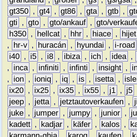
gt350
,
gt4
,
gt86
,
gta
,
gtb
,
gt
gti
,
gto
,
gto/ankauf
,
gto/verkauf
h350
,
hellcat
,
hhr
,
hiace
,
hijet
,
hr-v
,
huracán
,
hyundai
,
i-road
i40
,
i5
,
i8
,
ibiza
,
ich
,
idea
,
,
inca
,
infiniti
,
infinti
,
insight
,
i
,
ion
,
ioniq
,
iq
,
is
,
isetta
,
isl
ix20
,
ix25
,
ix35
,
ix55
,
j1
,
j5
jeep
,
jetta
,
jetztautoverkaufen
,
juke
,
jumper
,
jumpy
,
junior
,
j
kadett
,
kadjar
,
käfer
,
kalos
,
k
karmann-ghia
,
karoq
,
kaufen
,
k