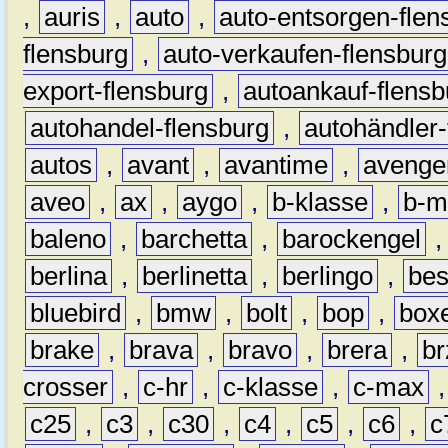
,
auris
,
auto
,
auto-entsorgen-flen
flensburg
,
auto-verkaufen-flensburg
export-flensburg
,
autoankauf-flensb
autohandel-flensburg
,
autohändler-
autos
,
avant
,
avantime
,
avenge
aveo
,
ax
,
aygo
,
b-klasse
,
b-m
baleno
,
barchetta
,
barockengel
berlina
,
berlinetta
,
berlingo
,
bes
bluebird
,
bmw
,
bolt
,
bop
,
box
brake
,
brava
,
bravo
,
brera
,
br
crosser
,
c-hr
,
c-klasse
,
c-max
c25
,
c3
,
c30
,
c4
,
c5
,
c6
,
c