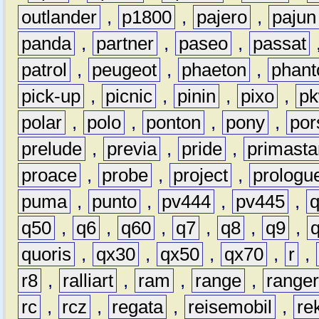
outlander
,
p1800
,
pajero
,
pajun
panda
,
partner
,
paseo
,
passat
patrol
,
peugeot
,
phaeton
,
phan
pick-up
,
picnic
,
pinin
,
pixo
,
p
polar
,
polo
,
ponton
,
pony
,
por
prelude
,
previa
,
pride
,
primasta
proace
,
probe
,
project
,
prologu
puma
,
punto
,
pv444
,
pv445
,
q50
,
q6
,
q60
,
q7
,
q8
,
q9
,
quoris
,
qx30
,
qx50
,
qx70
,
r
,
r8
,
ralliart
,
ram
,
range
,
range
rc
,
rcz
,
regata
,
reisemobil
,
re