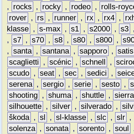
,
rocks
,
rocky
,
rodeo
,
rolls-royc
rover
,
rs
,
runner
,
rx
,
rx4
,
rx
klasse
,
s-max
,
s1
,
s2000
,
s3
,
s7
,
s70
,
s8
,
s80
,
s800
,
s9
,
santa
,
santana
,
sapporo
,
satis
scaglietti
,
scénic
,
schnell
,
sciro
scudo
,
seat
,
sec
,
sedici
,
seic
serena
,
sergio
,
serie
,
sesto
,
shooting
,
shuma
,
shuttle
,
sierr
silhouette
,
silver
,
silverado
,
silv
škoda
,
sl
,
sl-klasse
,
slc
,
slr
,
solenza
,
sonata
,
sorento
,
soul