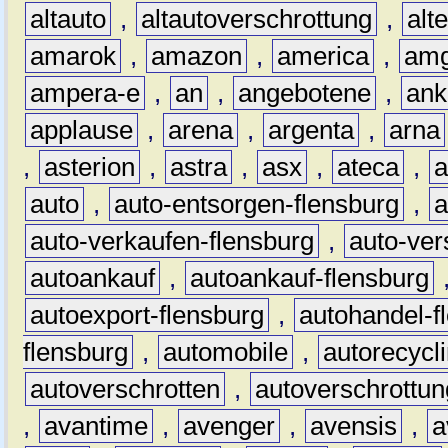
altauto
,
altautoverschrottung
,
alt
amarok
,
amazon
,
america
,
am
ampera-e
,
an
,
angebotene
,
ank
applause
,
arena
,
argenta
,
arna
,
asterion
,
astra
,
asx
,
ateca
,
a
auto
,
auto-entsorgen-flensburg
,
a
auto-verkaufen-flensburg
,
auto-ver
autoankauf
,
autoankauf-flensburg
autoexport-flensburg
,
autohandel-f
flensburg
,
automobile
,
autorecycl
autoverschrotten
,
autoverschrottun
,
avantime
,
avenger
,
avensis
,
a