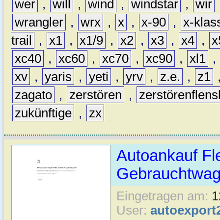
wer
,
will
,
wind
,
windstar
,
wir
wrangler
,
wrx
,
x
,
x-90
,
x-klas
trail
,
x1
,
x1/9
,
x2
,
x3
,
x4
,
x
xc40
,
xc60
,
xc70
,
xc90
,
xl1
,
xv
,
yaris
,
yeti
,
yrv
,
z.e.
,
z1
zagato
,
zerstören
,
zerstörenflen
zukünftige
,
zx
Autoankauf Fl
Gebrauchtwage
Eingetragen am:
1
User:
autoexport