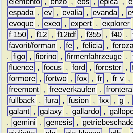
elemento
,
enzo
,
eos
,
epica
,
e
espada
,
ev
,
evalia
,
evanda
,
e
evoque
,
exeo
,
expert
,
explorer
f-150
,
f12
,
f12tdf
,
f355
,
f40
,
favorit/forman
,
fe
,
felicia
,
feroz
,
figo
,
fiorino
,
firmenfahrzeuge
,
fluence
,
focus
,
ford
,
forester
,
formore
,
fortwo
,
fox
,
fr
,
fr-v
,
freemont
,
freeverkaufen
,
frontera
fullback
,
fura
,
fusion
,
fxx
,
g
,
galant
,
galaxy
,
gallardo
,
gallop
,
gemini
,
genesis
,
getriebeschad