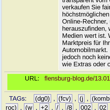
transparent vom 
verkaufen Sie fai
höchstmöglichen 
Online-Rechner,
herauszufinden, w
Medien wert ist. 
Marktpreis für I
Automobilmarkt. 
jedoch noch kein
wie Extras oder 
URL:
flensburg-blog.de/13.0
TAGs:
(dg0)
,
(fcv)
,
(j
,
(komb
roc)
,
(w
,
+2
,
/
,
/8
,
002
,
02