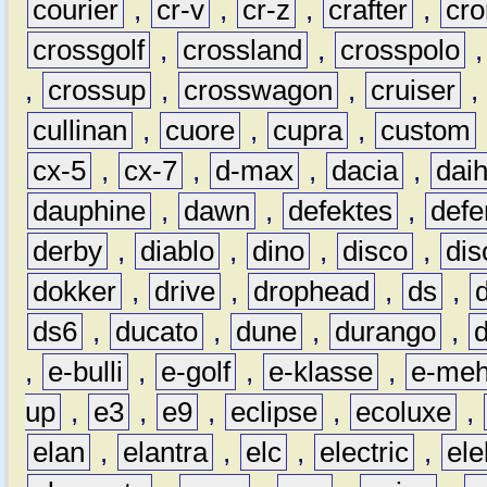
courier
,
cr-v
,
cr-z
,
crafter
,
cr
crossgolf
,
crossland
,
crosspolo
,
crossup
,
crosswagon
,
cruiser
,
cullinan
,
cuore
,
cupra
,
custom
cx-5
,
cx-7
,
d-max
,
dacia
,
dai
dauphine
,
dawn
,
defektes
,
defe
derby
,
diablo
,
dino
,
disco
,
dis
dokker
,
drive
,
drophead
,
ds
,
ds6
,
ducato
,
dune
,
durango
,
,
e-bulli
,
e-golf
,
e-klasse
,
e-meh
up
,
e3
,
e9
,
eclipse
,
ecoluxe
,
elan
,
elantra
,
elc
,
electric
,
ele