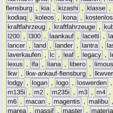
flensburg
,
kia
,
kizashi
,
klasse
,
kodiaq
,
koleos
,
kona
,
kostenlos
kraftfahrzeug
,
kraftfahrzeuge
,
kub
l200
,
l300
,
laankauf
,
lacetti
,
l
lancer
,
land
,
lander
,
lantra
,
la
laverkaufen
,
lc
,
leaf
,
legacy
,
lexus
,
lfa
,
liana
,
libero
,
limous
lkw
,
lkw-ankauf-flensburg
,
lkwver
lodgy
,
logan
,
logo
,
loswerden
m135i
,
m2
,
m235i
,
m3
,
m4
,
m6
,
macan
,
magentis
,
malibu
marea
,
massif
,
master
,
materi