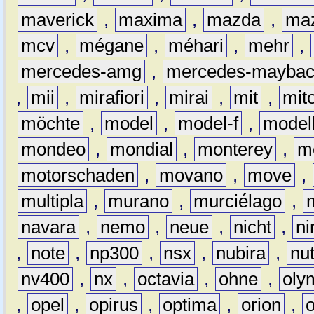
maverick
,
maxima
,
mazda
,
ma
mcv
,
mégane
,
méhari
,
mehr
,
mercedes-amg
,
mercedes-mayba
,
mii
,
mirafiori
,
mirai
,
mit
,
mit
möchte
,
model
,
model-f
,
model
mondeo
,
mondial
,
monterey
,
m
motorschaden
,
movano
,
move
,
multipla
,
murano
,
murciélago
,
navara
,
nemo
,
neue
,
nicht
,
ni
,
note
,
np300
,
nsx
,
nubira
,
nu
nv400
,
nx
,
octavia
,
ohne
,
oly
,
opel
,
opirus
,
optima
,
orion
,