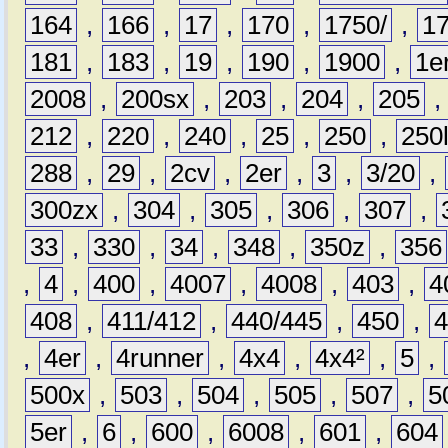
164
,
166
,
17
,
170
,
1750/
,
1
181
,
183
,
19
,
190
,
1900
,
1e
2008
,
200sx
,
203
,
204
,
205
212
,
220
,
240
,
25
,
250
,
250
288
,
29
,
2cv
,
2er
,
3
,
3/20
,
300zx
,
304
,
305
,
306
,
307
,
33
,
330
,
34
,
348
,
350z
,
356
,
4
,
400
,
4007
,
4008
,
403
,
4
408
,
411/412
,
440/445
,
450
,
,
4er
,
4runner
,
4x4
,
4x4²
,
5
,
500x
,
503
,
504
,
505
,
507
,
5
5er
,
6
,
600
,
6008
,
601
,
604