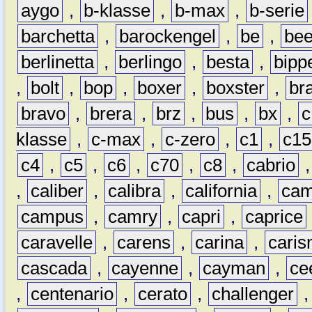
aygo
,
b-klasse
,
b-max
,
b-serie
barchetta
,
barockengel
,
be
,
be
berlinetta
,
berlingo
,
besta
,
bipp
,
bolt
,
bop
,
boxer
,
boxster
,
br
bravo
,
brera
,
brz
,
bus
,
bx
,
c
klasse
,
c-max
,
c-zero
,
c1
,
c15
c4
,
c5
,
c6
,
c70
,
c8
,
cabrio
,
caliber
,
calibra
,
california
,
cam
campus
,
camry
,
capri
,
caprice
caravelle
,
carens
,
carina
,
cari
cascada
,
cayenne
,
cayman
,
ce
,
centenario
,
cerato
,
challenger