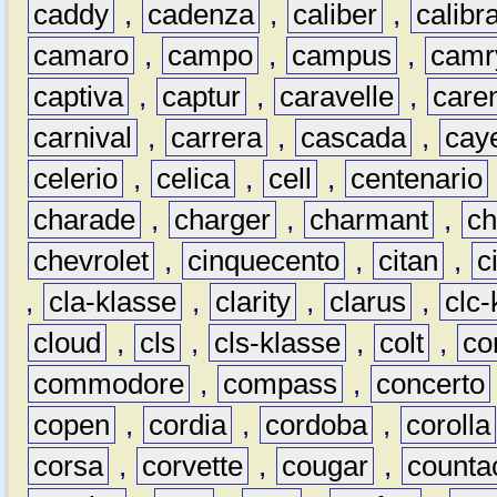
caddy
,
cadenza
,
caliber
,
calibr
camaro
,
campo
,
campus
,
camr
captiva
,
captur
,
caravelle
,
care
carnival
,
carrera
,
cascada
,
cay
celerio
,
celica
,
cell
,
centenario
charade
,
charger
,
charmant
,
ch
chevrolet
,
cinquecento
,
citan
,
c
,
cla-klasse
,
clarity
,
clarus
,
clc-
cloud
,
cls
,
cls-klasse
,
colt
,
c
commodore
,
compass
,
concerto
copen
,
cordia
,
cordoba
,
corolla
corsa
,
corvette
,
cougar
,
counta