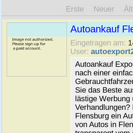
Erste
Neuer
Äl
Autoankauf Fl
Eingetragen am:
1
User:
autoexport
Autoankauf Expo
nach einer einfac
Gebrauchtfahrze
Sie das Beste au
lästige Werbung
Verhandlungen? 
Flensburg ein Au
von Autos in Flen