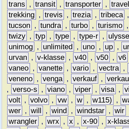
trans
,
transit
,
transporter
,
travel
trekking
,
trevis
,
trezia
,
tribeca
tucson
,
tundra
,
turbo
,
turismo
twizy
,
typ
,
type
,
type-r
,
ulyss
unimog
,
unlimited
,
uno
,
up
,
u
urvan
,
v-klasse
,
v40
,
v50
,
v6
vaneo
,
vanette
,
vario
,
vectra
,
veneno
,
venga
,
verkauf
,
verkau
,
verso-s
,
viano
,
viper
,
visa
,
v
volt
,
volvo
,
vw
,
w
,
w115)
,
w
wer
,
will
,
wind
,
windstar
,
wir
wrangler
,
wrx
,
x
,
x-90
,
x-klas