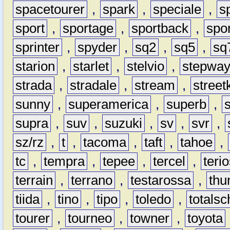
spacetourer
,
spark
,
speciale
,
s
sport
,
sportage
,
sportback
,
spo
sprinter
,
spyder
,
sq2
,
sq5
,
sq
starion
,
starlet
,
stelvio
,
stepwa
strada
,
stradale
,
stream
,
street
sunny
,
superamerica
,
superb
,
supra
,
suv
,
suzuki
,
sv
,
svr
,
sz/rz
,
t
,
tacoma
,
taft
,
tahoe
,
tc
,
tempra
,
tepee
,
tercel
,
teri
terrain
,
terrano
,
testarossa
,
thu
tiida
,
tino
,
tipo
,
toledo
,
totals
tourer
,
tourneo
,
towner
,
toyota