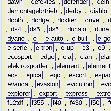
dawn
,
defektes
,
defender
,
dein
demontagebrtrieb
,
derby
,
diablo
doblò
,
dodge
,
dokker
,
drive
,
,
ds4
,
ds5
,
ds6
,
ducato
,
dune
dyane
,
e
,
e-auto
,
e-bulli
,
e-gol
e-serie
,
e-tron
,
e-up
,
e3
,
e9
ecosport
,
edge
,
ela
,
elan
,
ela
elektrosportler
,
element
,
element
eos
,
epica
,
eqc
,
escort
,
espa
evanda
,
evasion
,
evolution
,
ev
explorer
,
export
,
express
,
extr
f12tdf
,
f355
,
f40
,
f430
,
f50
,
f