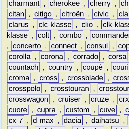
charmant
,
cherokee
,
cherry
,
ch
citan
,
citigo
,
citroën
,
civic
,
cla
clarus
,
clc-klasse
,
clio
,
clk-kla
klasse
,
colt
,
combo
,
commande
,
concerto
,
connect
,
consul
,
co
corolla
,
corona
,
corrado
,
corsa
countach
,
country
,
coupé
,
couri
croma
,
cross
,
crossblade
,
cros
crosspolo
,
crosstouran
,
crosstou
crosswagon
,
cruiser
,
cruze
,
cr
cuore
,
cupra
,
custom
,
cuve
,
cx-7
,
d-max
,
dacia
,
daihatsu
,