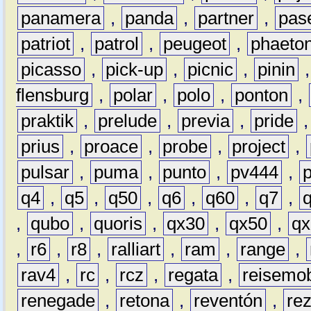
panamera
,
panda
,
partner
,
pas
patriot
,
patrol
,
peugeot
,
phaeto
picasso
,
pick-up
,
picnic
,
pinin
flensburg
,
polar
,
polo
,
ponton
,
praktik
,
prelude
,
previa
,
pride
prius
,
proace
,
probe
,
project
,
pulsar
,
puma
,
punto
,
pv444
,
q4
,
q5
,
q50
,
q6
,
q60
,
q7
,
,
qubo
,
quoris
,
qx30
,
qx50
,
qx
,
r6
,
r8
,
ralliart
,
ram
,
range
,
rav4
,
rc
,
rcz
,
regata
,
reisemob
renegade
,
retona
,
reventón
,
re