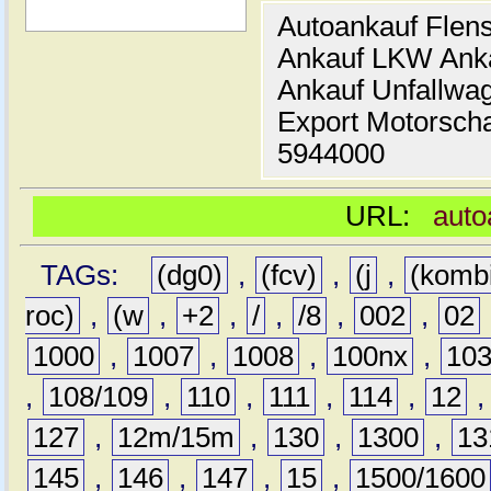
Autoankauf Flen
Ankauf LKW Ank
Ankauf Unfallwa
Export Motorsch
5944000
URL:
auto
TAGs:
(dg0)
,
(fcv)
,
(j
,
(komb
roc)
,
(w
,
+2
,
/
,
/8
,
002
,
02
1000
,
1007
,
1008
,
100nx
,
10
,
108/109
,
110
,
111
,
114
,
12
127
,
12m/15m
,
130
,
1300
,
13
145
,
146
,
147
,
15
,
1500/1600