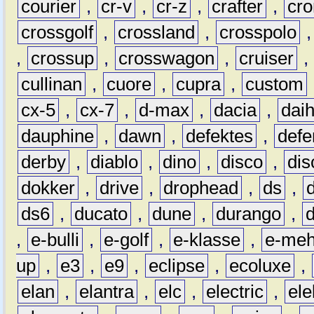
courier
,
cr-v
,
cr-z
,
crafter
,
cr
crossgolf
,
crossland
,
crosspolo
,
crossup
,
crosswagon
,
cruiser
,
cullinan
,
cuore
,
cupra
,
custom
cx-5
,
cx-7
,
d-max
,
dacia
,
dai
dauphine
,
dawn
,
defektes
,
defe
derby
,
diablo
,
dino
,
disco
,
dis
dokker
,
drive
,
drophead
,
ds
,
ds6
,
ducato
,
dune
,
durango
,
,
e-bulli
,
e-golf
,
e-klasse
,
e-meh
up
,
e3
,
e9
,
eclipse
,
ecoluxe
,
elan
,
elantra
,
elc
,
electric
,
ele