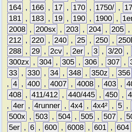
164
,
166
,
17
,
170
,
1750/
,
1
181
,
183
,
19
,
190
,
1900
,
1e
2008
,
200sx
,
203
,
204
,
205
212
,
220
,
240
,
25
,
250
,
250
288
,
29
,
2cv
,
2er
,
3
,
3/20
,
300zx
,
304
,
305
,
306
,
307
,
33
,
330
,
34
,
348
,
350z
,
356
,
4
,
400
,
4007
,
4008
,
403
,
4
408
,
411/412
,
440/445
,
450
,
,
4er
,
4runner
,
4x4
,
4x4²
,
5
,
500x
,
503
,
504
,
505
,
507
,
5
5er
,
6
,
600
,
6008
,
601
,
604