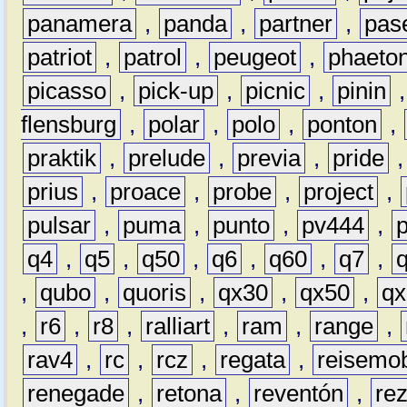
panamera
,
panda
,
partner
,
pas
patriot
,
patrol
,
peugeot
,
phaeto
picasso
,
pick-up
,
picnic
,
pinin
flensburg
,
polar
,
polo
,
ponton
,
praktik
,
prelude
,
previa
,
pride
prius
,
proace
,
probe
,
project
,
pulsar
,
puma
,
punto
,
pv444
,
q4
,
q5
,
q50
,
q6
,
q60
,
q7
,
,
qubo
,
quoris
,
qx30
,
qx50
,
qx
,
r6
,
r8
,
ralliart
,
ram
,
range
,
rav4
,
rc
,
rcz
,
regata
,
reisemob
renegade
,
retona
,
reventón
,
re