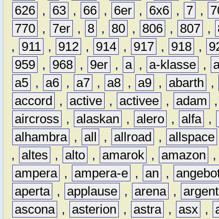
626
,
63
,
66
,
6er
,
6x6
,
7
,
7
770
,
7er
,
8
,
80
,
806
,
807
,
,
911
,
912
,
914
,
917
,
918
,
9
959
,
968
,
9er
,
a
,
a-klasse
,
a5
,
a6
,
a7
,
a8
,
a9
,
abarth
,
accord
,
active
,
activee
,
adam
aircross
,
alaskan
,
alero
,
alfa
,
alhambra
,
all
,
allroad
,
allspace
,
altes
,
alto
,
amarok
,
amazon
ampera
,
ampera-e
,
an
,
angebo
aperta
,
applause
,
arena
,
argen
ascona
,
asterion
,
astra
,
asx
,