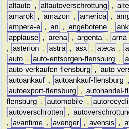
altauto
,
altautoverschrottung
,
alt
amarok
,
amazon
,
america
,
am
ampera-e
,
an
,
angebotene
,
ank
applause
,
arena
,
argenta
,
arna
,
asterion
,
astra
,
asx
,
ateca
,
a
auto
,
auto-entsorgen-flensburg
,
a
auto-verkaufen-flensburg
,
auto-ver
autoankauf
,
autoankauf-flensburg
autoexport-flensburg
,
autohandel-f
flensburg
,
automobile
,
autorecycl
autoverschrotten
,
autoverschrottun
,
avantime
,
avenger
,
avensis
,
a