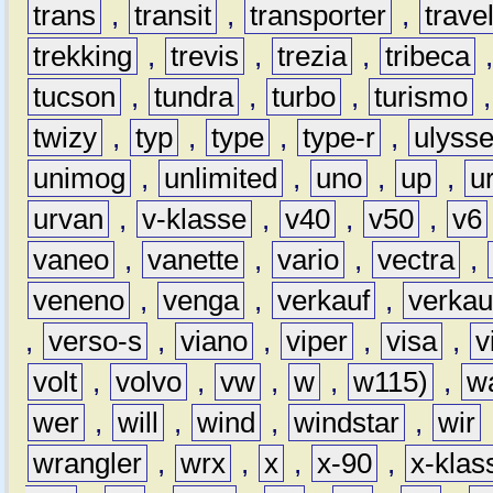
trans
,
transit
,
transporter
,
travel
trekking
,
trevis
,
trezia
,
tribeca
tucson
,
tundra
,
turbo
,
turismo
twizy
,
typ
,
type
,
type-r
,
ulyss
unimog
,
unlimited
,
uno
,
up
,
u
urvan
,
v-klasse
,
v40
,
v50
,
v6
vaneo
,
vanette
,
vario
,
vectra
,
veneno
,
venga
,
verkauf
,
verkau
,
verso-s
,
viano
,
viper
,
visa
,
v
volt
,
volvo
,
vw
,
w
,
w115)
,
w
wer
,
will
,
wind
,
windstar
,
wir
wrangler
,
wrx
,
x
,
x-90
,
x-klas