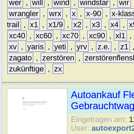
wer
,
will
,
wind
,
windstar
,
wir
wrangler
,
wrx
,
x
,
x-90
,
x-klas
trail
,
x1
,
x1/9
,
x2
,
x3
,
x4
,
x
xc40
,
xc60
,
xc70
,
xc90
,
xl1
,
xv
,
yaris
,
yeti
,
yrv
,
z.e.
,
z1
zagato
,
zerstören
,
zerstörenflen
zukünftige
,
zx
Autoankauf Fl
Gebrauchtwage
Eingetragen am:
1
User:
autoexport