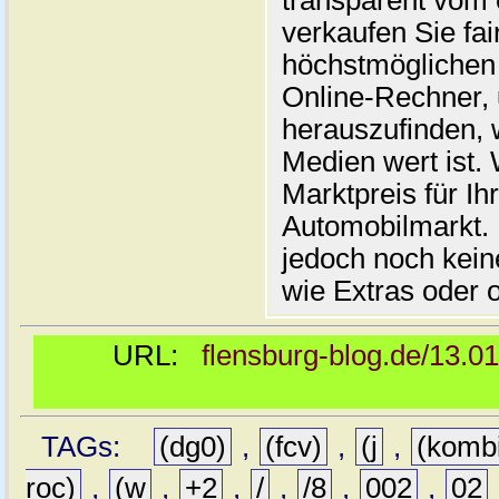
transparent vom 
verkaufen Sie fai
höchstmöglichen 
Online-Rechner,
herauszufinden, w
Medien wert ist. 
Marktpreis für I
Automobilmarkt. 
jedoch noch kein
wie Extras oder 
URL:
flensburg-blog.de/13.0
TAGs:
(dg0)
,
(fcv)
,
(j
,
(komb
roc)
,
(w
,
+2
,
/
,
/8
,
002
,
02