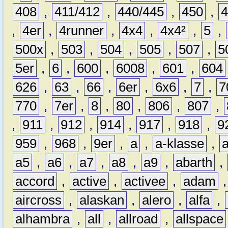
408
,
411/412
,
440/445
,
450
,
,
4er
,
4runner
,
4x4
,
4x4²
,
5
,
500x
,
503
,
504
,
505
,
507
,
5
5er
,
6
,
600
,
6008
,
601
,
604
626
,
63
,
66
,
6er
,
6x6
,
7
,
7
770
,
7er
,
8
,
80
,
806
,
807
,
,
911
,
912
,
914
,
917
,
918
,
9
959
,
968
,
9er
,
a
,
a-klasse
,
a5
,
a6
,
a7
,
a8
,
a9
,
abarth
,
accord
,
active
,
activee
,
adam
aircross
,
alaskan
,
alero
,
alfa
,
alhambra
,
all
,
allroad
,
allspace