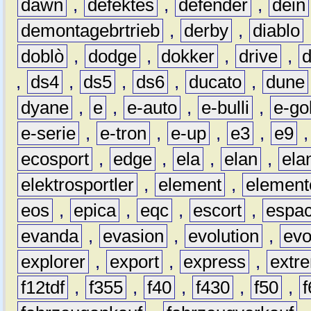
dawn
,
defektes
,
defender
,
dein
demontagebrtrieb
,
derby
,
diablo
doblò
,
dodge
,
dokker
,
drive
,
,
ds4
,
ds5
,
ds6
,
ducato
,
dune
dyane
,
e
,
e-auto
,
e-bulli
,
e-gol
e-serie
,
e-tron
,
e-up
,
e3
,
e9
ecosport
,
edge
,
ela
,
elan
,
ela
elektrosportler
,
element
,
element
eos
,
epica
,
eqc
,
escort
,
espa
evanda
,
evasion
,
evolution
,
ev
explorer
,
export
,
express
,
extr
f12tdf
,
f355
,
f40
,
f430
,
f50
,
f