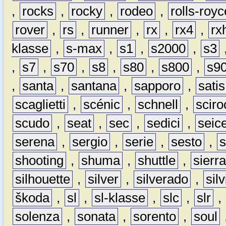
,
rocks
,
rocky
,
rodeo
,
rolls-royc
rover
,
rs
,
runner
,
rx
,
rx4
,
rx
klasse
,
s-max
,
s1
,
s2000
,
s3
,
s7
,
s70
,
s8
,
s80
,
s800
,
s9
,
santa
,
santana
,
sapporo
,
satis
scaglietti
,
scénic
,
schnell
,
sciro
scudo
,
seat
,
sec
,
sedici
,
seic
serena
,
sergio
,
serie
,
sesto
,
shooting
,
shuma
,
shuttle
,
sierr
silhouette
,
silver
,
silverado
,
silv
škoda
,
sl
,
sl-klasse
,
slc
,
slr
,
solenza
,
sonata
,
sorento
,
soul