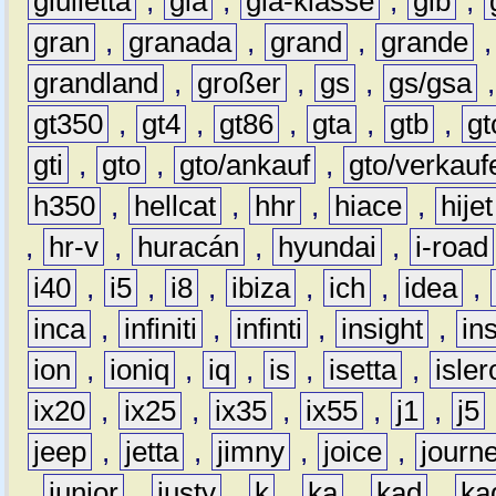
giulietta
,
gla
,
gla-klasse
,
glb
,
gran
,
granada
,
grand
,
grande
grandland
,
großer
,
gs
,
gs/gsa
gt350
,
gt4
,
gt86
,
gta
,
gtb
,
gt
gti
,
gto
,
gto/ankauf
,
gto/verkauf
h350
,
hellcat
,
hhr
,
hiace
,
hijet
,
hr-v
,
huracán
,
hyundai
,
i-road
i40
,
i5
,
i8
,
ibiza
,
ich
,
idea
,
inca
,
infiniti
,
infinti
,
insight
,
in
ion
,
ioniq
,
iq
,
is
,
isetta
,
isler
ix20
,
ix25
,
ix35
,
ix55
,
j1
,
j5
jeep
,
jetta
,
jimny
,
joice
,
journ
,
junior
,
justy
,
k
,
ka
,
kad
,
ka