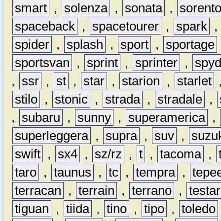
smart
,
solenza
,
sonata
,
sorent
spaceback
,
spacetourer
,
spark
spider
,
splash
,
sport
,
sportage
sportsvan
,
sprint
,
sprinter
,
spyd
,
ssr
,
st
,
star
,
starion
,
starlet
stilo
,
stonic
,
strada
,
stradale
,
,
subaru
,
sunny
,
superamerica
,
superleggera
,
supra
,
suv
,
suzu
swift
,
sx4
,
sz/rz
,
t
,
tacoma
,
taro
,
taunus
,
tc
,
tempra
,
tepe
terracan
,
terrain
,
terrano
,
testa
tiguan
,
tiida
,
tino
,
tipo
,
toledo