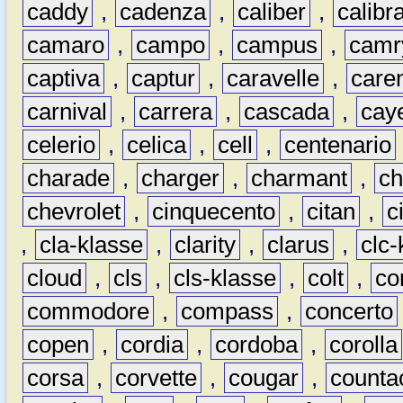
caddy
,
cadenza
,
caliber
,
calibr
camaro
,
campo
,
campus
,
camr
captiva
,
captur
,
caravelle
,
care
carnival
,
carrera
,
cascada
,
cay
celerio
,
celica
,
cell
,
centenario
charade
,
charger
,
charmant
,
ch
chevrolet
,
cinquecento
,
citan
,
c
,
cla-klasse
,
clarity
,
clarus
,
clc-
cloud
,
cls
,
cls-klasse
,
colt
,
c
commodore
,
compass
,
concerto
copen
,
cordia
,
cordoba
,
corolla
corsa
,
corvette
,
cougar
,
counta