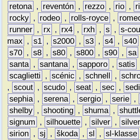
retona
,
reventón
,
rezzo
,
rio
,
r
rocky
,
rodeo
,
rolls-royce
,
rome
runner
,
rx
,
rx4
,
rxh
,
s
,
s-co
max
,
s1
,
s2000
,
s3
,
s4
,
s40
s70
,
s8
,
s80
,
s800
,
s90
,
sa
santa
,
santana
,
sapporo
,
satis
scaglietti
,
scénic
,
schnell
,
schro
,
scout
,
scudo
,
seat
,
sec
,
sedi
sephia
,
serena
,
sergio
,
serie
,
shelby
,
shooting
,
shuma
,
shuttl
signum
,
silhouette
,
silver
,
silve
sirion
,
sj
,
škoda
,
sl
,
sl-klasse