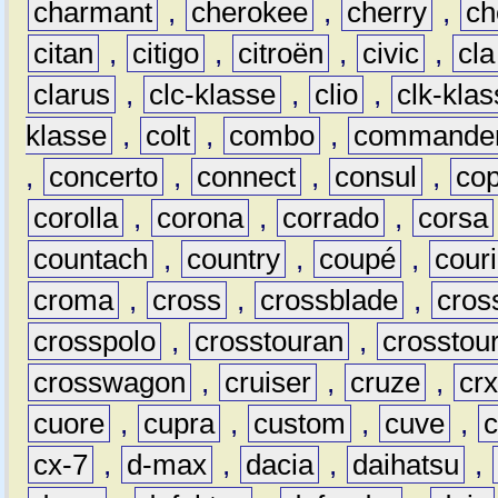
charmant
,
cherokee
,
cherry
,
ch
citan
,
citigo
,
citroën
,
civic
,
cla
clarus
,
clc-klasse
,
clio
,
clk-kla
klasse
,
colt
,
combo
,
commande
,
concerto
,
connect
,
consul
,
co
corolla
,
corona
,
corrado
,
corsa
countach
,
country
,
coupé
,
couri
croma
,
cross
,
crossblade
,
cros
crosspolo
,
crosstouran
,
crosstou
crosswagon
,
cruiser
,
cruze
,
cr
cuore
,
cupra
,
custom
,
cuve
,
cx-7
,
d-max
,
dacia
,
daihatsu
,