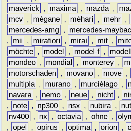
maverick
,
maxima
,
mazda
,
ma
mcv
,
mégane
,
méhari
,
mehr
,
mercedes-amg
,
mercedes-mayba
,
mii
,
mirafiori
,
mirai
,
mit
,
mit
möchte
,
model
,
model-f
,
model
mondeo
,
mondial
,
monterey
,
m
motorschaden
,
movano
,
move
,
multipla
,
murano
,
murciélago
,
navara
,
nemo
,
neue
,
nicht
,
ni
,
note
,
np300
,
nsx
,
nubira
,
nu
nv400
,
nx
,
octavia
,
ohne
,
oly
,
opel
,
opirus
,
optima
,
orion
,