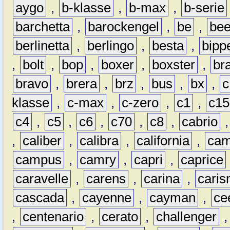
aygo
,
b-klasse
,
b-max
,
b-serie
barchetta
,
barockengel
,
be
,
be
berlinetta
,
berlingo
,
besta
,
bipp
,
bolt
,
bop
,
boxer
,
boxster
,
br
bravo
,
brera
,
brz
,
bus
,
bx
,
c
klasse
,
c-max
,
c-zero
,
c1
,
c15
c4
,
c5
,
c6
,
c70
,
c8
,
cabrio
,
caliber
,
calibra
,
california
,
cam
campus
,
camry
,
capri
,
caprice
caravelle
,
carens
,
carina
,
cari
cascada
,
cayenne
,
cayman
,
ce
,
centenario
,
cerato
,
challenger