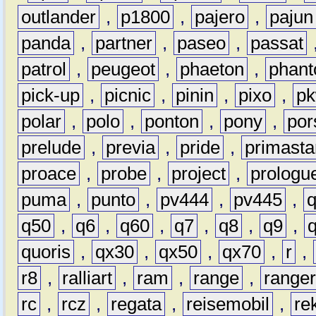
outlander
,
p1800
,
pajero
,
pajun
panda
,
partner
,
paseo
,
passat
patrol
,
peugeot
,
phaeton
,
phan
pick-up
,
picnic
,
pinin
,
pixo
,
p
polar
,
polo
,
ponton
,
pony
,
por
prelude
,
previa
,
pride
,
primasta
proace
,
probe
,
project
,
prologu
puma
,
punto
,
pv444
,
pv445
,
q50
,
q6
,
q60
,
q7
,
q8
,
q9
,
quoris
,
qx30
,
qx50
,
qx70
,
r
,
r8
,
ralliart
,
ram
,
range
,
range
rc
,
rcz
,
regata
,
reisemobil
,
re