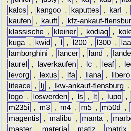
kalos
,
kangoo
,
kaputtes
,
karl
,
kaufen
,
kauft
,
kfz-ankauf-flensbu
klassische
,
kleiner
,
kodiaq
,
kol
kuga
,
kwid
,
l
,
l200
,
l300
,
la
lamborghini
,
lancer
,
land
,
lande
laurel
,
laverkaufen
,
lc
,
leaf
,
l
levorg
,
lexus
,
lfa
,
liana
,
libero
liteace
,
lj
,
lkw-ankauf-flensburg
logo
,
loswerden
,
ls
,
lt
,
lupo
,
m235i
,
m3
,
m4
,
m5
,
m50d
,
magentis
,
malibu
,
manta
,
marb
master
,
materia
,
matiz
,
matrix