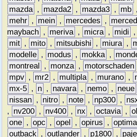
mazda
,
mazda2
,
mazda3
,
mb
mehr
,
mein
,
mercedes
,
merce
maybach
,
meriva
,
micra
,
midi
mit
,
mito
,
mitsubishi
,
miura
,
modelle
,
modus
,
mokka
,
mond
montreal
,
monza
,
motorschaden
mpv
,
mr2
,
multipla
,
murano
,
mx-5
,
n
,
navara
,
nemo
,
neue
nissan
,
nitro
,
note
,
np300
,
ns
,
nv200
,
nv400
,
nx
,
octavia
,
o
one
,
opc
,
opel
,
opirus
,
optim
outback
,
outlander
,
p1800
,
paje