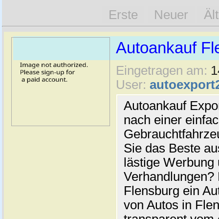
Erste
Neuer
Äl
Autoankauf Fl
Eingetragen am:
1
User:
autoexport
Autoankauf Expo
nach einer einfac
Gebrauchtfahrze
Sie das Beste au
lästige Werbung
Verhandlungen? 
Flensburg ein Au
von Autos in Flen