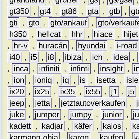
gt350
,
gt4
,
gt86
,
gta
,
gtb
,
gt
gti
,
gto
,
gto/ankauf
,
gto/verkauf
h350
,
hellcat
,
hhr
,
hiace
,
hijet
,
hr-v
,
huracán
,
hyundai
,
i-road
i40
,
i5
,
i8
,
ibiza
,
ich
,
idea
,
,
inca
,
infiniti
,
infinti
,
insight
,
i
,
ion
,
ioniq
,
iq
,
is
,
isetta
,
isl
ix20
,
ix25
,
ix35
,
ix55
,
j1
,
j5
jeep
,
jetta
,
jetztautoverkaufen
,
juke
,
jumper
,
jumpy
,
junior
,
j
kadett
,
kadjar
,
käfer
,
kalos
,
k
karmann-ghia
,
karoq
,
kaufen
,
k