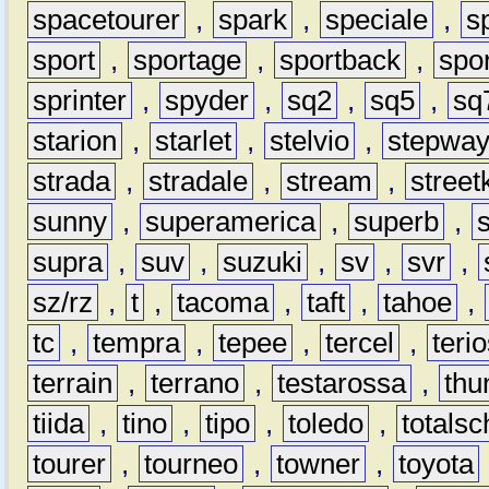
spacetourer
,
spark
,
speciale
,
s
sport
,
sportage
,
sportback
,
spo
sprinter
,
spyder
,
sq2
,
sq5
,
sq
starion
,
starlet
,
stelvio
,
stepwa
strada
,
stradale
,
stream
,
street
sunny
,
superamerica
,
superb
,
supra
,
suv
,
suzuki
,
sv
,
svr
,
sz/rz
,
t
,
tacoma
,
taft
,
tahoe
,
tc
,
tempra
,
tepee
,
tercel
,
teri
terrain
,
terrano
,
testarossa
,
thu
tiida
,
tino
,
tipo
,
toledo
,
totals
tourer
,
tourneo
,
towner
,
toyota