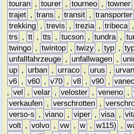
touran
,
tourer
,
tourneo
,
towner
trajet
,
trans
,
transit
,
transporter
trekking
,
trevis
,
trezia
,
tribeca
trs
,
tt
,
tts
,
tucson
,
tundra
,
tu
twingo
,
twintop
,
twizy
,
typ
,
ty
unfallfahrzeuge
,
unfallwagen
,
un
up
,
urban
,
urraco
,
urus
,
urva
v6
,
v60
,
v70
,
v8
,
v90
,
vane
,
vel
,
velar
,
veloster
,
veneno
,
verkaufen
,
verschrotten
,
verschro
verso-s
,
viano
,
viper
,
visa
,
vi
volt
,
volvo
,
vw
,
w
,
w115)
,
w