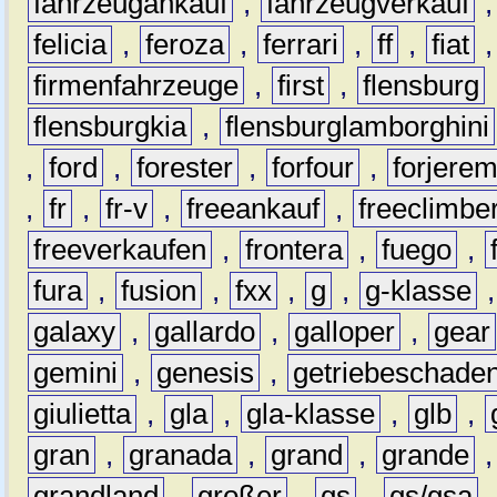
fahrzeugankauf
,
fahrzeugverkauf
felicia
,
feroza
,
ferrari
,
ff
,
fiat
firmenfahrzeuge
,
first
,
flensburg
flensburgkia
,
flensburglamborghini
,
ford
,
forester
,
forfour
,
forjere
,
fr
,
fr-v
,
freeankauf
,
freeclimbe
freeverkaufen
,
frontera
,
fuego
,
fura
,
fusion
,
fxx
,
g
,
g-klasse
galaxy
,
gallardo
,
galloper
,
gear
gemini
,
genesis
,
getriebeschade
giulietta
,
gla
,
gla-klasse
,
glb
,
gran
,
granada
,
grand
,
grande
grandland
,
großer
,
gs
,
gs/gsa