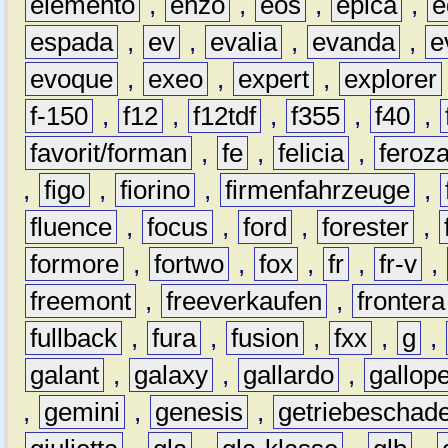
elemento
,
enzo
,
eos
,
epica
,
e
espada
,
ev
,
evalia
,
evanda
,
e
evoque
,
exeo
,
expert
,
explorer
f-150
,
f12
,
f12tdf
,
f355
,
f40
,
favorit/forman
,
fe
,
felicia
,
feroz
,
figo
,
fiorino
,
firmenfahrzeuge
,
fluence
,
focus
,
ford
,
forester
,
formore
,
fortwo
,
fox
,
fr
,
fr-v
,
freemont
,
freeverkaufen
,
frontera
fullback
,
fura
,
fusion
,
fxx
,
g
,
galant
,
galaxy
,
gallardo
,
gallop
,
gemini
,
genesis
,
getriebeschad