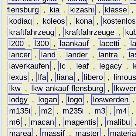
flensburg
,
kia
,
kizashi
,
klasse
,
kodiaq
,
koleos
,
kona
,
kostenlos
kraftfahrzeug
,
kraftfahrzeuge
,
kub
l200
,
l300
,
laankauf
,
lacetti
,
l
lancer
,
land
,
lander
,
lantra
,
la
laverkaufen
,
lc
,
leaf
,
legacy
,
lexus
,
lfa
,
liana
,
libero
,
limous
lkw
,
lkw-ankauf-flensburg
,
lkwver
lodgy
,
logan
,
logo
,
loswerden
m135i
,
m2
,
m235i
,
m3
,
m4
,
m6
,
macan
,
magentis
,
malibu
marea
,
massif
,
master
,
materi