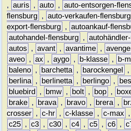
,
auris
,
auto
,
auto-entsorgen-flen
flensburg
,
auto-verkaufen-flensburg
export-flensburg
,
autoankauf-flensb
autohandel-flensburg
,
autohändler-
autos
,
avant
,
avantime
,
avenge
aveo
,
ax
,
aygo
,
b-klasse
,
b-m
baleno
,
barchetta
,
barockengel
berlina
,
berlinetta
,
berlingo
,
bes
bluebird
,
bmw
,
bolt
,
bop
,
box
brake
,
brava
,
bravo
,
brera
,
br
crosser
,
c-hr
,
c-klasse
,
c-max
c25
,
c3
,
c30
,
c4
,
c5
,
c6
,
c