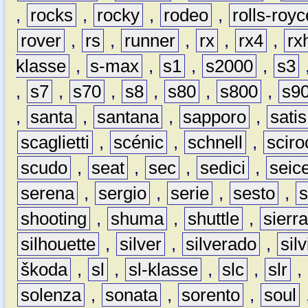
,
rocks
,
rocky
,
rodeo
,
rolls-royc
rover
,
rs
,
runner
,
rx
,
rx4
,
rx
klasse
,
s-max
,
s1
,
s2000
,
s3
,
s7
,
s70
,
s8
,
s80
,
s800
,
s9
,
santa
,
santana
,
sapporo
,
satis
scaglietti
,
scénic
,
schnell
,
sciro
scudo
,
seat
,
sec
,
sedici
,
seic
serena
,
sergio
,
serie
,
sesto
,
shooting
,
shuma
,
shuttle
,
sierr
silhouette
,
silver
,
silverado
,
silv
škoda
,
sl
,
sl-klasse
,
slc
,
slr
,
solenza
,
sonata
,
sorento
,
soul