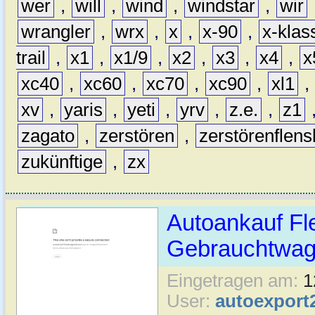
wer
,
will
,
wind
,
windstar
,
wir
wrangler
,
wrx
,
x
,
x-90
,
x-klas
trail
,
x1
,
x1/9
,
x2
,
x3
,
x4
,
x
xc40
,
xc60
,
xc70
,
xc90
,
xl1
,
xv
,
yaris
,
yeti
,
yrv
,
z.e.
,
z1
zagato
,
zerstören
,
zerstörenflen
zukünftige
,
zx
Autoankauf Fl
Gebrauchtwage
Eingetragen am:
1
User:
autoexport