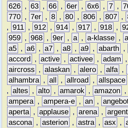
626
,
63
,
66
,
6er
,
6x6
,
7
,
7
770
,
7er
,
8
,
80
,
806
,
807
,
,
911
,
912
,
914
,
917
,
918
,
9
959
,
968
,
9er
,
a
,
a-klasse
,
a5
,
a6
,
a7
,
a8
,
a9
,
abarth
,
accord
,
active
,
activee
,
adam
aircross
,
alaskan
,
alero
,
alfa
,
alhambra
,
all
,
allroad
,
allspace
,
altes
,
alto
,
amarok
,
amazon
ampera
,
ampera-e
,
an
,
angebo
aperta
,
applause
,
arena
,
argen
ascona
,
asterion
,
astra
,
asx
,