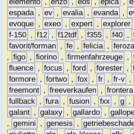
elemento
,
enzo
,
eos
,
epica
,
e
espada
,
ev
,
evalia
,
evanda
,
e
evoque
,
exeo
,
expert
,
explorer
f-150
,
f12
,
f12tdf
,
f355
,
f40
,
favorit/forman
,
fe
,
felicia
,
feroz
,
figo
,
fiorino
,
firmenfahrzeuge
,
fluence
,
focus
,
ford
,
forester
,
formore
,
fortwo
,
fox
,
fr
,
fr-v
,
freemont
,
freeverkaufen
,
frontera
fullback
,
fura
,
fusion
,
fxx
,
g
,
galant
,
galaxy
,
gallardo
,
gallop
,
gemini
,
genesis
,
getriebeschad