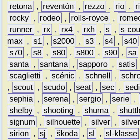
retona
,
reventón
,
rezzo
,
rio
,
r
rocky
,
rodeo
,
rolls-royce
,
rome
runner
,
rx
,
rx4
,
rxh
,
s
,
s-co
max
,
s1
,
s2000
,
s3
,
s4
,
s40
s70
,
s8
,
s80
,
s800
,
s90
,
sa
santa
,
santana
,
sapporo
,
satis
scaglietti
,
scénic
,
schnell
,
schro
,
scout
,
scudo
,
seat
,
sec
,
sedi
sephia
,
serena
,
sergio
,
serie
,
shelby
,
shooting
,
shuma
,
shuttl
signum
,
silhouette
,
silver
,
silve
sirion
,
sj
,
škoda
,
sl
,
sl-klasse