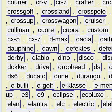
courier
,
cr-v
,
cr-z
,
crafter
,
cr
crossgolf
,
crossland
,
crosspolo
,
crossup
,
crosswagon
,
cruiser
,
cullinan
,
cuore
,
cupra
,
custom
cx-5
,
cx-7
,
d-max
,
dacia
,
dai
dauphine
,
dawn
,
defektes
,
defe
derby
,
diablo
,
dino
,
disco
,
dis
dokker
,
drive
,
drophead
,
ds
,
ds6
,
ducato
,
dune
,
durango
,
,
e-bulli
,
e-golf
,
e-klasse
,
e-meh
up
,
e3
,
e9
,
eclipse
,
ecoluxe
,
elan
,
elantra
,
elc
,
electric
,
ele