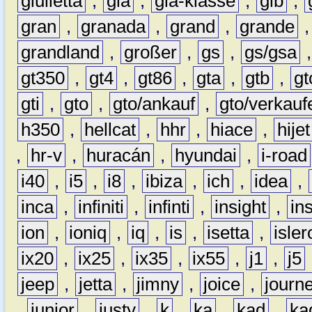
giulietta
,
gla
,
gla-klasse
,
glb
,
gran
,
granada
,
grand
,
grande
grandland
,
großer
,
gs
,
gs/gsa
gt350
,
gt4
,
gt86
,
gta
,
gtb
,
gt
gti
,
gto
,
gto/ankauf
,
gto/verkauf
h350
,
hellcat
,
hhr
,
hiace
,
hijet
,
hr-v
,
huracán
,
hyundai
,
i-road
i40
,
i5
,
i8
,
ibiza
,
ich
,
idea
,
inca
,
infiniti
,
infinti
,
insight
,
in
ion
,
ioniq
,
iq
,
is
,
isetta
,
isler
ix20
,
ix25
,
ix35
,
ix55
,
j1
,
j5
jeep
,
jetta
,
jimny
,
joice
,
journ
,
junior
,
justy
,
k
,
ka
,
kad
,
ka