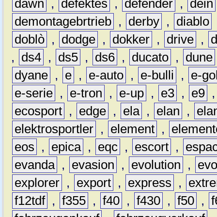
dawn
,
defektes
,
defender
,
dein
demontagebrtrieb
,
derby
,
diablo
doblò
,
dodge
,
dokker
,
drive
,
,
ds4
,
ds5
,
ds6
,
ducato
,
dune
dyane
,
e
,
e-auto
,
e-bulli
,
e-gol
e-serie
,
e-tron
,
e-up
,
e3
,
e9
ecosport
,
edge
,
ela
,
elan
,
ela
elektrosportler
,
element
,
element
eos
,
epica
,
eqc
,
escort
,
espa
evanda
,
evasion
,
evolution
,
ev
explorer
,
export
,
express
,
extr
f12tdf
,
f355
,
f40
,
f430
,
f50
,
f