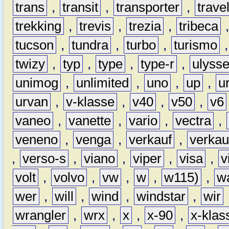
trans
,
transit
,
transporter
,
travel
trekking
,
trevis
,
trezia
,
tribeca
tucson
,
tundra
,
turbo
,
turismo
twizy
,
typ
,
type
,
type-r
,
ulyss
unimog
,
unlimited
,
uno
,
up
,
u
urvan
,
v-klasse
,
v40
,
v50
,
v6
vaneo
,
vanette
,
vario
,
vectra
,
veneno
,
venga
,
verkauf
,
verkau
,
verso-s
,
viano
,
viper
,
visa
,
v
volt
,
volvo
,
vw
,
w
,
w115)
,
w
wer
,
will
,
wind
,
windstar
,
wir
wrangler
,
wrx
,
x
,
x-90
,
x-klas