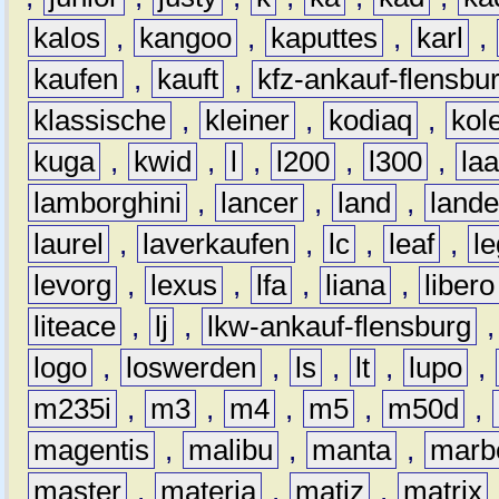
kalos
,
kangoo
,
kaputtes
,
karl
,
kaufen
,
kauft
,
kfz-ankauf-flensbu
klassische
,
kleiner
,
kodiaq
,
kol
kuga
,
kwid
,
l
,
l200
,
l300
,
la
lamborghini
,
lancer
,
land
,
lande
laurel
,
laverkaufen
,
lc
,
leaf
,
l
levorg
,
lexus
,
lfa
,
liana
,
libero
liteace
,
lj
,
lkw-ankauf-flensburg
logo
,
loswerden
,
ls
,
lt
,
lupo
,
m235i
,
m3
,
m4
,
m5
,
m50d
,
magentis
,
malibu
,
manta
,
marb
master
,
materia
,
matiz
,
matrix