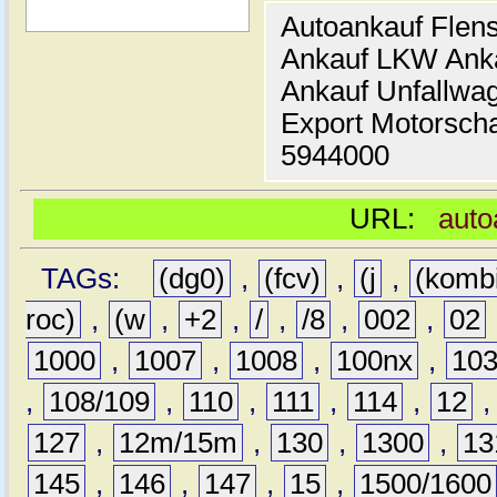
Autoankauf Flen
Ankauf LKW Ank
Ankauf Unfallwa
Export Motorsch
5944000
URL:
auto
TAGs:
(dg0)
,
(fcv)
,
(j
,
(komb
roc)
,
(w
,
+2
,
/
,
/8
,
002
,
02
1000
,
1007
,
1008
,
100nx
,
10
,
108/109
,
110
,
111
,
114
,
12
127
,
12m/15m
,
130
,
1300
,
13
145
,
146
,
147
,
15
,
1500/1600