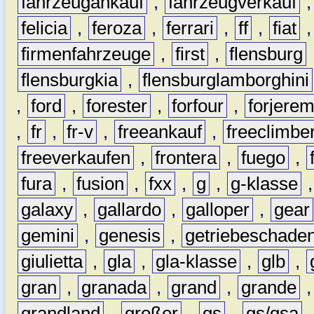
fahrzeugankauf
,
fahrzeugverkauf
felicia
,
feroza
,
ferrari
,
ff
,
fiat
firmenfahrzeuge
,
first
,
flensburg
flensburgkia
,
flensburglamborghini
,
ford
,
forester
,
forfour
,
forjere
,
fr
,
fr-v
,
freeankauf
,
freeclimbe
freeverkaufen
,
frontera
,
fuego
,
fura
,
fusion
,
fxx
,
g
,
g-klasse
galaxy
,
gallardo
,
galloper
,
gear
gemini
,
genesis
,
getriebeschade
giulietta
,
gla
,
gla-klasse
,
glb
,
gran
,
granada
,
grand
,
grande
grandland
,
großer
,
gs
,
gs/gsa