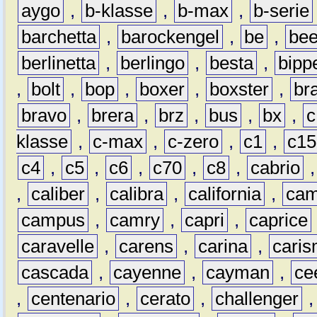
aygo
,
b-klasse
,
b-max
,
b-serie
barchetta
,
barockengel
,
be
,
be
berlinetta
,
berlingo
,
besta
,
bipp
,
bolt
,
bop
,
boxer
,
boxster
,
br
bravo
,
brera
,
brz
,
bus
,
bx
,
c
klasse
,
c-max
,
c-zero
,
c1
,
c15
c4
,
c5
,
c6
,
c70
,
c8
,
cabrio
,
caliber
,
calibra
,
california
,
cam
campus
,
camry
,
capri
,
caprice
caravelle
,
carens
,
carina
,
cari
cascada
,
cayenne
,
cayman
,
ce
,
centenario
,
cerato
,
challenger