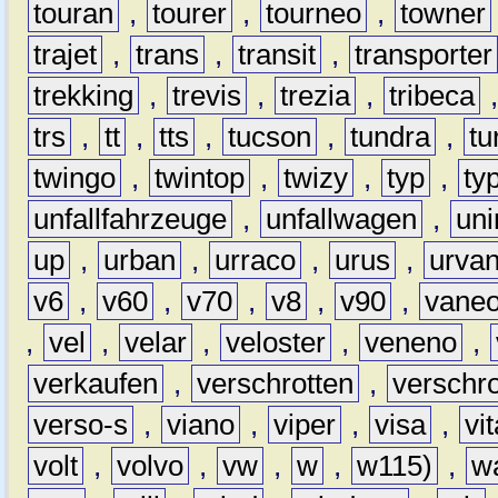
touran
,
tourer
,
tourneo
,
towner
trajet
,
trans
,
transit
,
transporter
trekking
,
trevis
,
trezia
,
tribeca
trs
,
tt
,
tts
,
tucson
,
tundra
,
tu
twingo
,
twintop
,
twizy
,
typ
,
ty
unfallfahrzeuge
,
unfallwagen
,
un
up
,
urban
,
urraco
,
urus
,
urva
v6
,
v60
,
v70
,
v8
,
v90
,
vane
,
vel
,
velar
,
veloster
,
veneno
,
verkaufen
,
verschrotten
,
verschro
verso-s
,
viano
,
viper
,
visa
,
vi
volt
,
volvo
,
vw
,
w
,
w115)
,
w