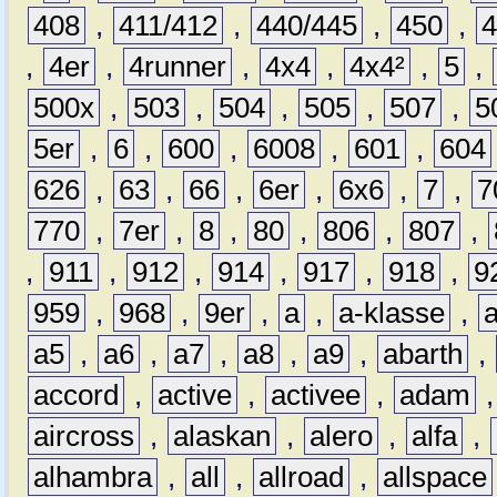
408
,
411/412
,
440/445
,
450
,
,
4er
,
4runner
,
4x4
,
4x4²
,
5
,
500x
,
503
,
504
,
505
,
507
,
5
5er
,
6
,
600
,
6008
,
601
,
604
626
,
63
,
66
,
6er
,
6x6
,
7
,
7
770
,
7er
,
8
,
80
,
806
,
807
,
,
911
,
912
,
914
,
917
,
918
,
9
959
,
968
,
9er
,
a
,
a-klasse
,
a5
,
a6
,
a7
,
a8
,
a9
,
abarth
,
accord
,
active
,
activee
,
adam
aircross
,
alaskan
,
alero
,
alfa
,
alhambra
,
all
,
allroad
,
allspace