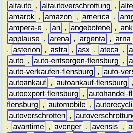
altauto
,
altautoverschrottung
,
alt
amarok
,
amazon
,
america
,
am
ampera-e
,
an
,
angebotene
,
ank
applause
,
arena
,
argenta
,
arna
,
asterion
,
astra
,
asx
,
ateca
,
a
auto
,
auto-entsorgen-flensburg
,
a
auto-verkaufen-flensburg
,
auto-ver
autoankauf
,
autoankauf-flensburg
autoexport-flensburg
,
autohandel-f
flensburg
,
automobile
,
autorecycl
autoverschrotten
,
autoverschrottun
,
avantime
,
avenger
,
avensis
,
a