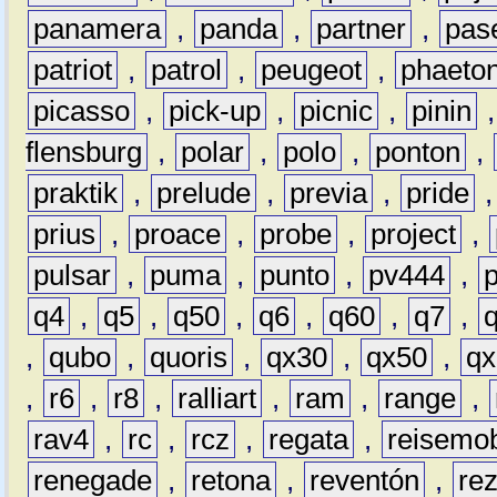
panamera
,
panda
,
partner
,
pas
patriot
,
patrol
,
peugeot
,
phaeto
picasso
,
pick-up
,
picnic
,
pinin
flensburg
,
polar
,
polo
,
ponton
,
praktik
,
prelude
,
previa
,
pride
prius
,
proace
,
probe
,
project
,
pulsar
,
puma
,
punto
,
pv444
,
q4
,
q5
,
q50
,
q6
,
q60
,
q7
,
,
qubo
,
quoris
,
qx30
,
qx50
,
qx
,
r6
,
r8
,
ralliart
,
ram
,
range
,
rav4
,
rc
,
rcz
,
regata
,
reisemob
renegade
,
retona
,
reventón
,
re