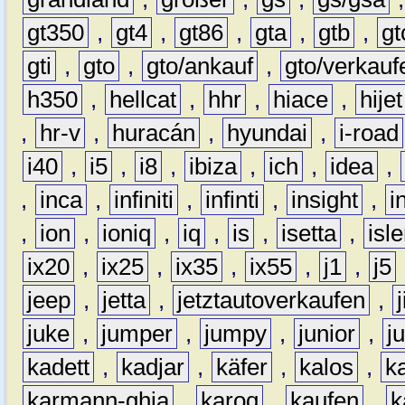
gt350
,
gt4
,
gt86
,
gta
,
gtb
,
gt
gti
,
gto
,
gto/ankauf
,
gto/verkauf
h350
,
hellcat
,
hhr
,
hiace
,
hijet
,
hr-v
,
huracán
,
hyundai
,
i-road
i40
,
i5
,
i8
,
ibiza
,
ich
,
idea
,
,
inca
,
infiniti
,
infinti
,
insight
,
i
,
ion
,
ioniq
,
iq
,
is
,
isetta
,
isl
ix20
,
ix25
,
ix35
,
ix55
,
j1
,
j5
jeep
,
jetta
,
jetztautoverkaufen
,
juke
,
jumper
,
jumpy
,
junior
,
j
kadett
,
kadjar
,
käfer
,
kalos
,
k
karmann-ghia
,
karoq
,
kaufen
,
k