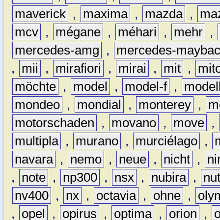
maverick
,
maxima
,
mazda
,
ma
mcv
,
mégane
,
méhari
,
mehr
,
mercedes-amg
,
mercedes-mayba
,
mii
,
mirafiori
,
mirai
,
mit
,
mit
möchte
,
model
,
model-f
,
model
mondeo
,
mondial
,
monterey
,
m
motorschaden
,
movano
,
move
,
multipla
,
murano
,
murciélago
,
navara
,
nemo
,
neue
,
nicht
,
ni
,
note
,
np300
,
nsx
,
nubira
,
nu
nv400
,
nx
,
octavia
,
ohne
,
oly
,
opel
,
opirus
,
optima
,
orion
,