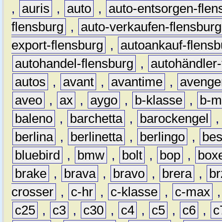
,
auris
,
auto
,
auto-entsorgen-flen
flensburg
,
auto-verkaufen-flensburg
export-flensburg
,
autoankauf-flensb
autohandel-flensburg
,
autohändler-
autos
,
avant
,
avantime
,
avenge
aveo
,
ax
,
aygo
,
b-klasse
,
b-m
baleno
,
barchetta
,
barockengel
berlina
,
berlinetta
,
berlingo
,
bes
bluebird
,
bmw
,
bolt
,
bop
,
box
brake
,
brava
,
bravo
,
brera
,
br
crosser
,
c-hr
,
c-klasse
,
c-max
c25
,
c3
,
c30
,
c4
,
c5
,
c6
,
c