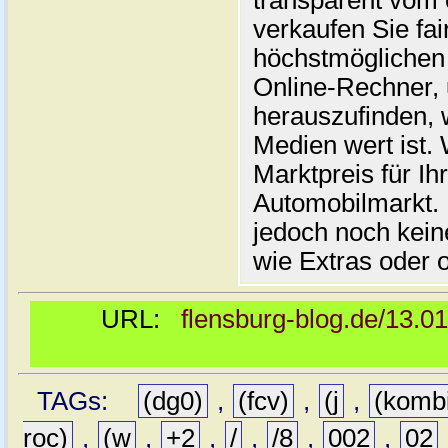
transparent vom 
verkaufen Sie fai
höchstmöglichen 
Online-Rechner,
herauszufinden, w
Medien wert ist. 
Marktpreis für I
Automobilmarkt. 
jedoch noch kein
wie Extras oder 
URL:
flensburg-blog.de/13.0
TAGs:
(dg0)
,
(fcv)
,
(j
,
(komb
roc)
,
(w
,
+2
,
/
,
/8
,
002
,
02