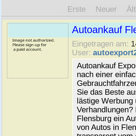
Erste
Neuer
Äl
Autoankauf Fl
Eingetragen am:
1
User:
autoexport
Autoankauf Expo
nach einer einfac
Gebrauchtfahrze
Sie das Beste au
lästige Werbung
Verhandlungen? 
Flensburg ein Au
von Autos in Flen