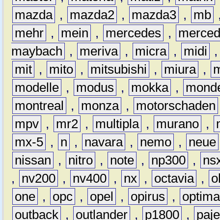
mazda
,
mazda2
,
mazda3
,
mb
mehr
,
mein
,
mercedes
,
merce
maybach
,
meriva
,
micra
,
midi
mit
,
mito
,
mitsubishi
,
miura
,
modelle
,
modus
,
mokka
,
mond
montreal
,
monza
,
motorschaden
mpv
,
mr2
,
multipla
,
murano
,
mx-5
,
n
,
navara
,
nemo
,
neue
nissan
,
nitro
,
note
,
np300
,
ns
,
nv200
,
nv400
,
nx
,
octavia
,
o
one
,
opc
,
opel
,
opirus
,
optim
outback
,
outlander
,
p1800
,
paje