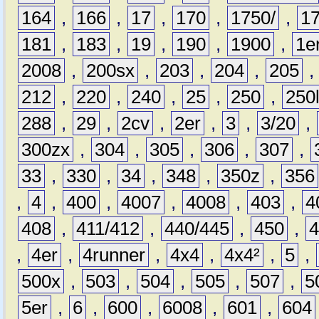
164
,
166
,
17
,
170
,
1750/
,
1
181
,
183
,
19
,
190
,
1900
,
1e
2008
,
200sx
,
203
,
204
,
205
212
,
220
,
240
,
25
,
250
,
250
288
,
29
,
2cv
,
2er
,
3
,
3/20
,
300zx
,
304
,
305
,
306
,
307
,
33
,
330
,
34
,
348
,
350z
,
356
,
4
,
400
,
4007
,
4008
,
403
,
4
408
,
411/412
,
440/445
,
450
,
,
4er
,
4runner
,
4x4
,
4x4²
,
5
,
500x
,
503
,
504
,
505
,
507
,
5
5er
,
6
,
600
,
6008
,
601
,
604