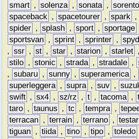
smart
,
solenza
,
sonata
,
sorent
spaceback
,
spacetourer
,
spark
spider
,
splash
,
sport
,
sportage
sportsvan
,
sprint
,
sprinter
,
spyd
,
ssr
,
st
,
star
,
starion
,
starlet
stilo
,
stonic
,
strada
,
stradale
,
,
subaru
,
sunny
,
superamerica
,
superleggera
,
supra
,
suv
,
suzu
swift
,
sx4
,
sz/rz
,
t
,
tacoma
,
taro
,
taunus
,
tc
,
tempra
,
tepe
terracan
,
terrain
,
terrano
,
testa
tiguan
,
tiida
,
tino
,
tipo
,
toledo