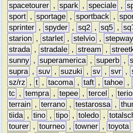
spacetourer
,
spark
,
speciale
,
s
sport
,
sportage
,
sportback
,
spo
sprinter
,
spyder
,
sq2
,
sq5
,
sq
starion
,
starlet
,
stelvio
,
stepwa
strada
,
stradale
,
stream
,
street
sunny
,
superamerica
,
superb
,
supra
,
suv
,
suzuki
,
sv
,
svr
,
sz/rz
,
t
,
tacoma
,
taft
,
tahoe
,
tc
,
tempra
,
tepee
,
tercel
,
teri
terrain
,
terrano
,
testarossa
,
thu
tiida
,
tino
,
tipo
,
toledo
,
totals
tourer
,
tourneo
,
towner
,
toyota