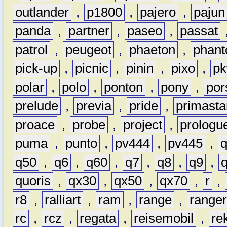
outlander
,
p1800
,
pajero
,
pajun
panda
,
partner
,
paseo
,
passat
patrol
,
peugeot
,
phaeton
,
phan
pick-up
,
picnic
,
pinin
,
pixo
,
p
polar
,
polo
,
ponton
,
pony
,
por
prelude
,
previa
,
pride
,
primasta
proace
,
probe
,
project
,
prologu
puma
,
punto
,
pv444
,
pv445
,
q50
,
q6
,
q60
,
q7
,
q8
,
q9
,
quoris
,
qx30
,
qx50
,
qx70
,
r
,
r8
,
ralliart
,
ram
,
range
,
range
rc
,
rcz
,
regata
,
reisemobil
,
re