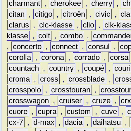
charmant
,
cherokee
,
cherry
,
ch
citan
,
citigo
,
citroën
,
civic
,
cla
clarus
,
clc-klasse
,
clio
,
clk-kla
klasse
,
colt
,
combo
,
commande
,
concerto
,
connect
,
consul
,
co
corolla
,
corona
,
corrado
,
corsa
countach
,
country
,
coupé
,
couri
croma
,
cross
,
crossblade
,
cros
crosspolo
,
crosstouran
,
crosstou
crosswagon
,
cruiser
,
cruze
,
cr
cuore
,
cupra
,
custom
,
cuve
,
cx-7
,
d-max
,
dacia
,
daihatsu
,