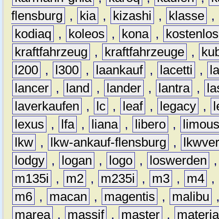
flensburg
,
kia
,
kizashi
,
klasse
,
kodiaq
,
koleos
,
kona
,
kostenlos
kraftfahrzeug
,
kraftfahrzeuge
,
kub
l200
,
l300
,
laankauf
,
lacetti
,
l
lancer
,
land
,
lander
,
lantra
,
la
laverkaufen
,
lc
,
leaf
,
legacy
,
lexus
,
lfa
,
liana
,
libero
,
limous
lkw
,
lkw-ankauf-flensburg
,
lkwver
lodgy
,
logan
,
logo
,
loswerden
m135i
,
m2
,
m235i
,
m3
,
m4
,
m6
,
macan
,
magentis
,
malibu
marea
,
massif
,
master
,
materi