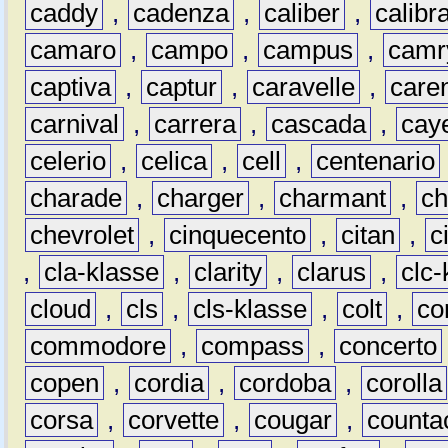
caddy
,
cadenza
,
caliber
,
calibr
camaro
,
campo
,
campus
,
camr
captiva
,
captur
,
caravelle
,
care
carnival
,
carrera
,
cascada
,
cay
celerio
,
celica
,
cell
,
centenario
charade
,
charger
,
charmant
,
ch
chevrolet
,
cinquecento
,
citan
,
c
,
cla-klasse
,
clarity
,
clarus
,
clc-
cloud
,
cls
,
cls-klasse
,
colt
,
c
commodore
,
compass
,
concerto
copen
,
cordia
,
cordoba
,
corolla
corsa
,
corvette
,
cougar
,
counta