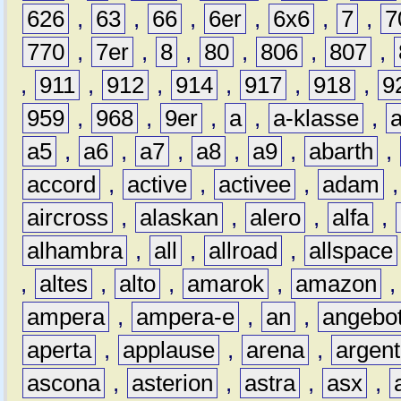
626
,
63
,
66
,
6er
,
6x6
,
7
,
7
770
,
7er
,
8
,
80
,
806
,
807
,
,
911
,
912
,
914
,
917
,
918
,
9
959
,
968
,
9er
,
a
,
a-klasse
,
a5
,
a6
,
a7
,
a8
,
a9
,
abarth
,
accord
,
active
,
activee
,
adam
aircross
,
alaskan
,
alero
,
alfa
,
alhambra
,
all
,
allroad
,
allspace
,
altes
,
alto
,
amarok
,
amazon
ampera
,
ampera-e
,
an
,
angebo
aperta
,
applause
,
arena
,
argen
ascona
,
asterion
,
astra
,
asx
,