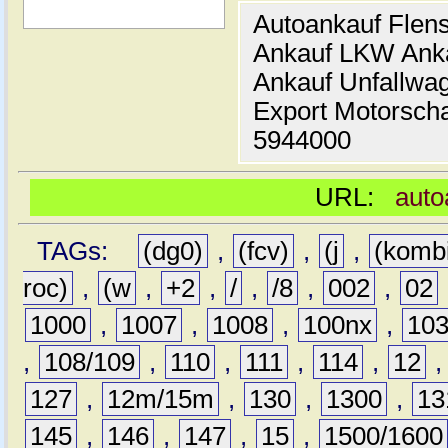
Autoankauf Flen
Ankauf LKW Ank
Ankauf Unfallwa
Export Motorsch
5944000
URL:
auto
TAGs:
(dg0)
,
(fcv)
,
(j
,
(komb
roc)
,
(w
,
+2
,
/
,
/8
,
002
,
02
1000
,
1007
,
1008
,
100nx
,
10
,
108/109
,
110
,
111
,
114
,
12
127
,
12m/15m
,
130
,
1300
,
13
145
,
146
,
147
,
15
,
1500/1600