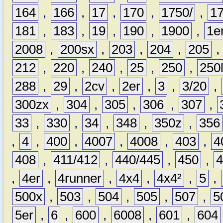
164
,
166
,
17
,
170
,
1750/
,
1
181
,
183
,
19
,
190
,
1900
,
1e
2008
,
200sx
,
203
,
204
,
205
212
,
220
,
240
,
25
,
250
,
250
288
,
29
,
2cv
,
2er
,
3
,
3/20
,
300zx
,
304
,
305
,
306
,
307
,
33
,
330
,
34
,
348
,
350z
,
356
,
4
,
400
,
4007
,
4008
,
403
,
4
408
,
411/412
,
440/445
,
450
,
,
4er
,
4runner
,
4x4
,
4x4²
,
5
,
500x
,
503
,
504
,
505
,
507
,
5
5er
,
6
,
600
,
6008
,
601
,
604