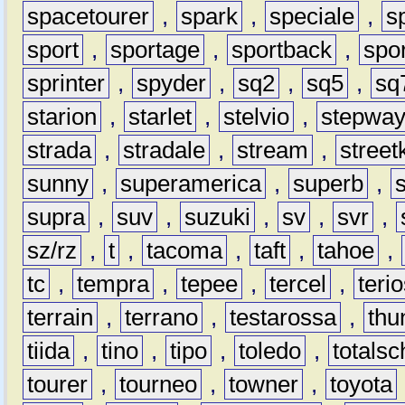
spacetourer
,
spark
,
speciale
,
s
sport
,
sportage
,
sportback
,
spo
sprinter
,
spyder
,
sq2
,
sq5
,
sq
starion
,
starlet
,
stelvio
,
stepwa
strada
,
stradale
,
stream
,
street
sunny
,
superamerica
,
superb
,
supra
,
suv
,
suzuki
,
sv
,
svr
,
sz/rz
,
t
,
tacoma
,
taft
,
tahoe
,
tc
,
tempra
,
tepee
,
tercel
,
teri
terrain
,
terrano
,
testarossa
,
thu
tiida
,
tino
,
tipo
,
toledo
,
totals
tourer
,
tourneo
,
towner
,
toyota