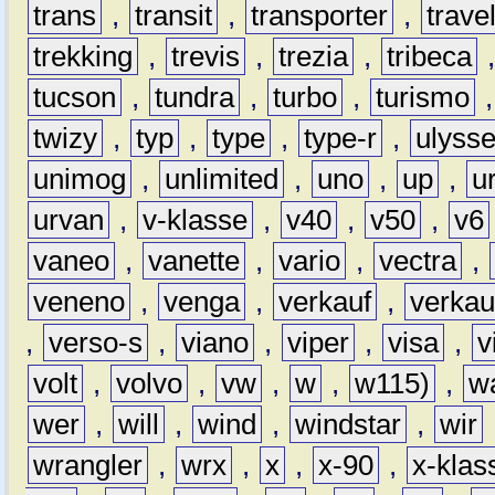
trans
,
transit
,
transporter
,
travel
trekking
,
trevis
,
trezia
,
tribeca
tucson
,
tundra
,
turbo
,
turismo
twizy
,
typ
,
type
,
type-r
,
ulyss
unimog
,
unlimited
,
uno
,
up
,
u
urvan
,
v-klasse
,
v40
,
v50
,
v6
vaneo
,
vanette
,
vario
,
vectra
,
veneno
,
venga
,
verkauf
,
verkau
,
verso-s
,
viano
,
viper
,
visa
,
v
volt
,
volvo
,
vw
,
w
,
w115)
,
w
wer
,
will
,
wind
,
windstar
,
wir
wrangler
,
wrx
,
x
,
x-90
,
x-klas