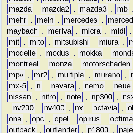
mazda
,
mazda2
,
mazda3
,
mb
mehr
,
mein
,
mercedes
,
merce
maybach
,
meriva
,
micra
,
midi
mit
,
mito
,
mitsubishi
,
miura
,
modelle
,
modus
,
mokka
,
mond
montreal
,
monza
,
motorschaden
mpv
,
mr2
,
multipla
,
murano
,
mx-5
,
n
,
navara
,
nemo
,
neue
nissan
,
nitro
,
note
,
np300
,
ns
,
nv200
,
nv400
,
nx
,
octavia
,
o
one
,
opc
,
opel
,
opirus
,
optim
outback
,
outlander
,
p1800
,
paje