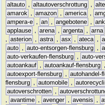
altauto
,
altautoverschrottung
,
alt
amarok
,
amazon
,
america
,
am
ampera-e
,
an
,
angebotene
,
ank
applause
,
arena
,
argenta
,
arna
,
asterion
,
astra
,
asx
,
ateca
,
a
auto
,
auto-entsorgen-flensburg
,
a
auto-verkaufen-flensburg
,
auto-ver
autoankauf
,
autoankauf-flensburg
autoexport-flensburg
,
autohandel-f
flensburg
,
automobile
,
autorecycl
autoverschrotten
,
autoverschrottun
,
avantime
,
avenger
,
avensis
,
a