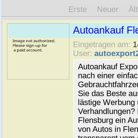
Erste
Neuer
Äl
Autoankauf Fl
Eingetragen am:
1
User:
autoexport
Autoankauf Expo
nach einer einfac
Gebrauchtfahrze
Sie das Beste au
lästige Werbung
Verhandlungen? 
Flensburg ein Au
von Autos in Flen