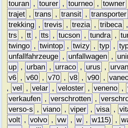
touran
,
tourer
,
tourneo
,
towner
trajet
,
trans
,
transit
,
transporter
trekking
,
trevis
,
trezia
,
tribeca
trs
,
tt
,
tts
,
tucson
,
tundra
,
tu
twingo
,
twintop
,
twizy
,
typ
,
ty
unfallfahrzeuge
,
unfallwagen
,
un
up
,
urban
,
urraco
,
urus
,
urva
v6
,
v60
,
v70
,
v8
,
v90
,
vane
,
vel
,
velar
,
veloster
,
veneno
,
verkaufen
,
verschrotten
,
verschro
verso-s
,
viano
,
viper
,
visa
,
vi
volt
,
volvo
,
vw
,
w
,
w115)
,
w