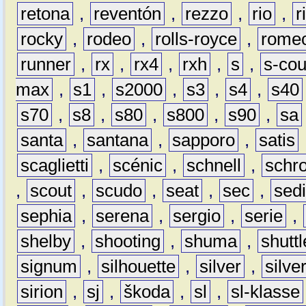
retona
,
reventón
,
rezzo
,
rio
,
r
rocky
,
rodeo
,
rolls-royce
,
rome
runner
,
rx
,
rx4
,
rxh
,
s
,
s-co
max
,
s1
,
s2000
,
s3
,
s4
,
s40
s70
,
s8
,
s80
,
s800
,
s90
,
sa
santa
,
santana
,
sapporo
,
satis
scaglietti
,
scénic
,
schnell
,
schro
,
scout
,
scudo
,
seat
,
sec
,
sedi
sephia
,
serena
,
sergio
,
serie
,
shelby
,
shooting
,
shuma
,
shuttl
signum
,
silhouette
,
silver
,
silve
sirion
,
sj
,
škoda
,
sl
,
sl-klasse