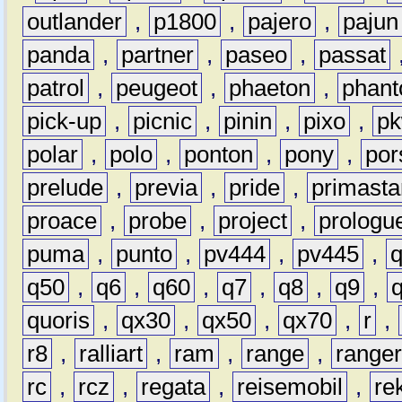
outlander
,
p1800
,
pajero
,
pajun
panda
,
partner
,
paseo
,
passat
patrol
,
peugeot
,
phaeton
,
phan
pick-up
,
picnic
,
pinin
,
pixo
,
p
polar
,
polo
,
ponton
,
pony
,
por
prelude
,
previa
,
pride
,
primasta
proace
,
probe
,
project
,
prologu
puma
,
punto
,
pv444
,
pv445
,
q50
,
q6
,
q60
,
q7
,
q8
,
q9
,
quoris
,
qx30
,
qx50
,
qx70
,
r
,
r8
,
ralliart
,
ram
,
range
,
range
rc
,
rcz
,
regata
,
reisemobil
,
re