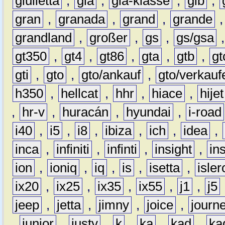
giulietta
,
gla
,
gla-klasse
,
glb
,
gran
,
granada
,
grand
,
grande
grandland
,
großer
,
gs
,
gs/gsa
gt350
,
gt4
,
gt86
,
gta
,
gtb
,
gt
gti
,
gto
,
gto/ankauf
,
gto/verkauf
h350
,
hellcat
,
hhr
,
hiace
,
hijet
,
hr-v
,
huracán
,
hyundai
,
i-road
i40
,
i5
,
i8
,
ibiza
,
ich
,
idea
,
inca
,
infiniti
,
infinti
,
insight
,
in
ion
,
ioniq
,
iq
,
is
,
isetta
,
isler
ix20
,
ix25
,
ix35
,
ix55
,
j1
,
j5
jeep
,
jetta
,
jimny
,
joice
,
journ
,
junior
,
justy
,
k
,
ka
,
kad
,
ka