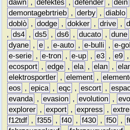
dawn
,
defektes
,
defender
,
dein
demontagebrtrieb
,
derby
,
diablo
doblò
,
dodge
,
dokker
,
drive
,
,
ds4
,
ds5
,
ds6
,
ducato
,
dune
dyane
,
e
,
e-auto
,
e-bulli
,
e-gol
e-serie
,
e-tron
,
e-up
,
e3
,
e9
ecosport
,
edge
,
ela
,
elan
,
ela
elektrosportler
,
element
,
element
eos
,
epica
,
eqc
,
escort
,
espa
evanda
,
evasion
,
evolution
,
ev
explorer
,
export
,
express
,
extr
f12tdf
,
f355
,
f40
,
f430
,
f50
,
f