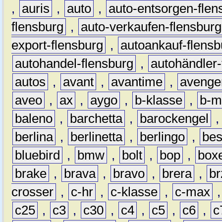
,
auris
,
auto
,
auto-entsorgen-flen
flensburg
,
auto-verkaufen-flensburg
export-flensburg
,
autoankauf-flensb
autohandel-flensburg
,
autohändler-
autos
,
avant
,
avantime
,
avenge
aveo
,
ax
,
aygo
,
b-klasse
,
b-m
baleno
,
barchetta
,
barockengel
berlina
,
berlinetta
,
berlingo
,
bes
bluebird
,
bmw
,
bolt
,
bop
,
box
brake
,
brava
,
bravo
,
brera
,
br
crosser
,
c-hr
,
c-klasse
,
c-max
c25
,
c3
,
c30
,
c4
,
c5
,
c6
,
c