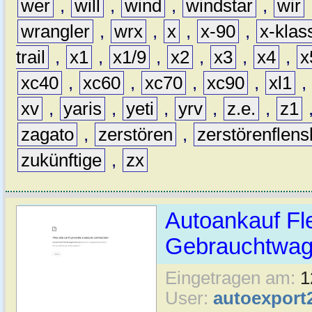
wer
,
will
,
wind
,
windstar
,
wir
wrangler
,
wrx
,
x
,
x-90
,
x-klas
trail
,
x1
,
x1/9
,
x2
,
x3
,
x4
,
x
xc40
,
xc60
,
xc70
,
xc90
,
xl1
,
xv
,
yaris
,
yeti
,
yrv
,
z.e.
,
z1
zagato
,
zerstören
,
zerstörenflen
zukünftige
,
zx
Autoankauf Fl
Gebrauchtwage
Eingetragen am:
1
User:
autoexport