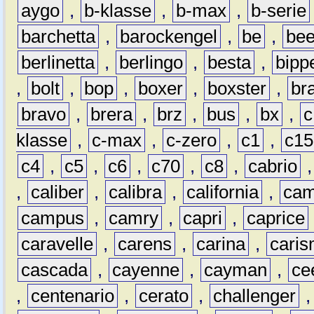
aygo
,
b-klasse
,
b-max
,
b-serie
barchetta
,
barockengel
,
be
,
be
berlinetta
,
berlingo
,
besta
,
bipp
,
bolt
,
bop
,
boxer
,
boxster
,
br
bravo
,
brera
,
brz
,
bus
,
bx
,
c
klasse
,
c-max
,
c-zero
,
c1
,
c15
c4
,
c5
,
c6
,
c70
,
c8
,
cabrio
,
caliber
,
calibra
,
california
,
cam
campus
,
camry
,
capri
,
caprice
caravelle
,
carens
,
carina
,
cari
cascada
,
cayenne
,
cayman
,
ce
,
centenario
,
cerato
,
challenger