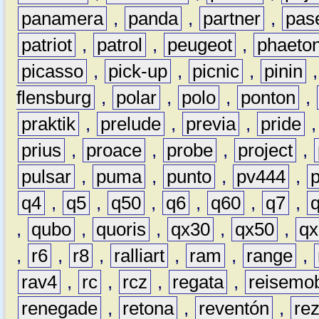
panamera
,
panda
,
partner
,
pas
patriot
,
patrol
,
peugeot
,
phaeto
picasso
,
pick-up
,
picnic
,
pinin
flensburg
,
polar
,
polo
,
ponton
,
praktik
,
prelude
,
previa
,
pride
prius
,
proace
,
probe
,
project
,
pulsar
,
puma
,
punto
,
pv444
,
q4
,
q5
,
q50
,
q6
,
q60
,
q7
,
,
qubo
,
quoris
,
qx30
,
qx50
,
qx
,
r6
,
r8
,
ralliart
,
ram
,
range
,
rav4
,
rc
,
rcz
,
regata
,
reisemob
renegade
,
retona
,
reventón
,
re