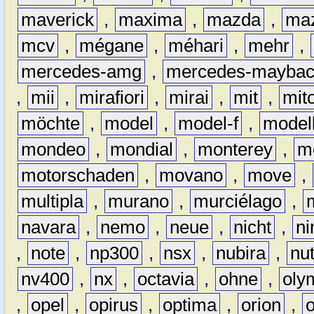
maverick
,
maxima
,
mazda
,
ma
mcv
,
mégane
,
méhari
,
mehr
,
mercedes-amg
,
mercedes-mayba
,
mii
,
mirafiori
,
mirai
,
mit
,
mit
möchte
,
model
,
model-f
,
model
mondeo
,
mondial
,
monterey
,
m
motorschaden
,
movano
,
move
,
multipla
,
murano
,
murciélago
,
navara
,
nemo
,
neue
,
nicht
,
ni
,
note
,
np300
,
nsx
,
nubira
,
nu
nv400
,
nx
,
octavia
,
ohne
,
oly
,
opel
,
opirus
,
optima
,
orion
,