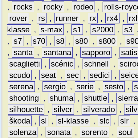
,
rocks
,
rocky
,
rodeo
,
rolls-royc
rover
,
rs
,
runner
,
rx
,
rx4
,
rx
klasse
,
s-max
,
s1
,
s2000
,
s3
,
s7
,
s70
,
s8
,
s80
,
s800
,
s9
,
santa
,
santana
,
sapporo
,
satis
scaglietti
,
scénic
,
schnell
,
sciro
scudo
,
seat
,
sec
,
sedici
,
seic
serena
,
sergio
,
serie
,
sesto
,
shooting
,
shuma
,
shuttle
,
sierr
silhouette
,
silver
,
silverado
,
silv
škoda
,
sl
,
sl-klasse
,
slc
,
slr
,
solenza
,
sonata
,
sorento
,
soul