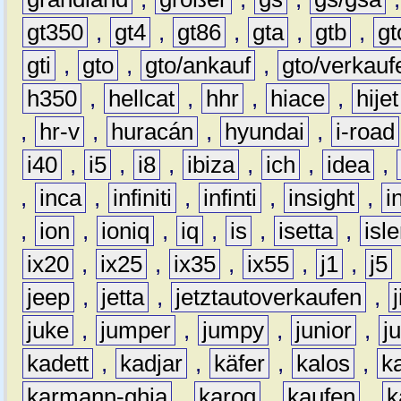
gt350
,
gt4
,
gt86
,
gta
,
gtb
,
gt
gti
,
gto
,
gto/ankauf
,
gto/verkauf
h350
,
hellcat
,
hhr
,
hiace
,
hijet
,
hr-v
,
huracán
,
hyundai
,
i-road
i40
,
i5
,
i8
,
ibiza
,
ich
,
idea
,
,
inca
,
infiniti
,
infinti
,
insight
,
i
,
ion
,
ioniq
,
iq
,
is
,
isetta
,
isl
ix20
,
ix25
,
ix35
,
ix55
,
j1
,
j5
jeep
,
jetta
,
jetztautoverkaufen
,
juke
,
jumper
,
jumpy
,
junior
,
j
kadett
,
kadjar
,
käfer
,
kalos
,
k
karmann-ghia
,
karoq
,
kaufen
,
k