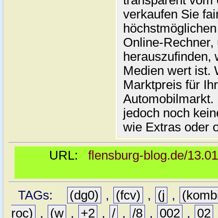
transparent vom 
verkaufen Sie fai
höchstmöglichen 
Online-Rechner,
herauszufinden, w
Medien wert ist. 
Marktpreis für I
Automobilmarkt. 
jedoch noch kein
wie Extras oder 
URL:
flensburg-blog.de/13.0
TAGs:
(dg0)
,
(fcv)
,
(j
,
(komb
roc)
,
(w
,
+2
,
/
,
/8
,
002
,
02