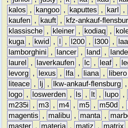
kalos
,
kangoo
,
kaputtes
,
karl
,
kaufen
,
kauft
,
kfz-ankauf-flensbu
klassische
,
kleiner
,
kodiaq
,
kol
kuga
,
kwid
,
l
,
l200
,
l300
,
la
lamborghini
,
lancer
,
land
,
lande
laurel
,
laverkaufen
,
lc
,
leaf
,
l
levorg
,
lexus
,
lfa
,
liana
,
libero
liteace
,
lj
,
lkw-ankauf-flensburg
logo
,
loswerden
,
ls
,
lt
,
lupo
,
m235i
,
m3
,
m4
,
m5
,
m50d
,
magentis
,
malibu
,
manta
,
marb
master
,
materia
,
matiz
,
matrix