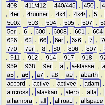
408
,
411/412
,
440/445
,
450
,
,
4er
,
4runner
,
4x4
,
4x4²
,
5
,
500x
,
503
,
504
,
505
,
507
,
5
5er
,
6
,
600
,
6008
,
601
,
604
626
,
63
,
66
,
6er
,
6x6
,
7
,
7
770
,
7er
,
8
,
80
,
806
,
807
,
,
911
,
912
,
914
,
917
,
918
,
9
959
,
968
,
9er
,
a
,
a-klasse
,
a5
,
a6
,
a7
,
a8
,
a9
,
abarth
,
accord
,
active
,
activee
,
adam
aircross
,
alaskan
,
alero
,
alfa
,
alhambra
,
all
,
allroad
,
allspace