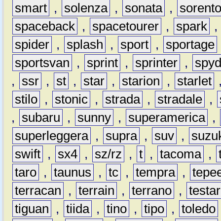
smart
,
solenza
,
sonata
,
sorent
spaceback
,
spacetourer
,
spark
spider
,
splash
,
sport
,
sportage
sportsvan
,
sprint
,
sprinter
,
spyd
,
ssr
,
st
,
star
,
starion
,
starlet
stilo
,
stonic
,
strada
,
stradale
,
,
subaru
,
sunny
,
superamerica
,
superleggera
,
supra
,
suv
,
suzu
swift
,
sx4
,
sz/rz
,
t
,
tacoma
,
taro
,
taunus
,
tc
,
tempra
,
tepe
terracan
,
terrain
,
terrano
,
testa
tiguan
,
tiida
,
tino
,
tipo
,
toledo