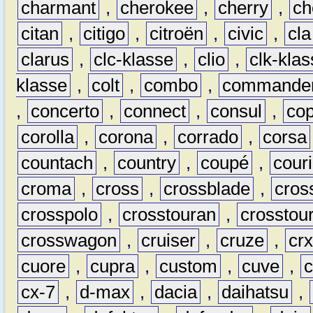
charmant
,
cherokee
,
cherry
,
ch
citan
,
citigo
,
citroën
,
civic
,
cla
clarus
,
clc-klasse
,
clio
,
clk-kla
klasse
,
colt
,
combo
,
commande
,
concerto
,
connect
,
consul
,
co
corolla
,
corona
,
corrado
,
corsa
countach
,
country
,
coupé
,
couri
croma
,
cross
,
crossblade
,
cros
crosspolo
,
crosstouran
,
crosstou
crosswagon
,
cruiser
,
cruze
,
cr
cuore
,
cupra
,
custom
,
cuve
,
cx-7
,
d-max
,
dacia
,
daihatsu
,