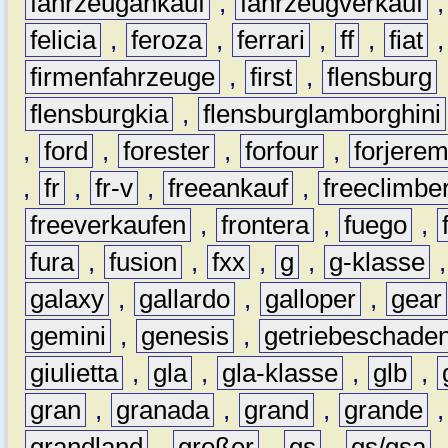
fahrzeugankauf
,
fahrzeugverkauf
felicia
,
feroza
,
ferrari
,
ff
,
fiat
firmenfahrzeuge
,
first
,
flensburg
flensburgkia
,
flensburglamborghini
,
ford
,
forester
,
forfour
,
forjere
,
fr
,
fr-v
,
freeankauf
,
freeclimbe
freeverkaufen
,
frontera
,
fuego
,
fura
,
fusion
,
fxx
,
g
,
g-klasse
galaxy
,
gallardo
,
galloper
,
gear
gemini
,
genesis
,
getriebeschade
giulietta
,
gla
,
gla-klasse
,
glb
,
gran
,
granada
,
grand
,
grande
grandland
,
großer
,
gs
,
gs/gsa