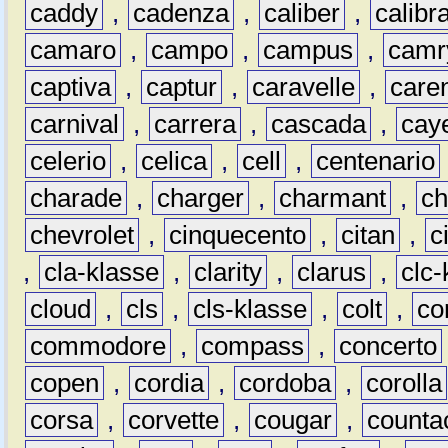
caddy
,
cadenza
,
caliber
,
calibr
camaro
,
campo
,
campus
,
camr
captiva
,
captur
,
caravelle
,
care
carnival
,
carrera
,
cascada
,
cay
celerio
,
celica
,
cell
,
centenario
charade
,
charger
,
charmant
,
ch
chevrolet
,
cinquecento
,
citan
,
c
,
cla-klasse
,
clarity
,
clarus
,
clc-
cloud
,
cls
,
cls-klasse
,
colt
,
c
commodore
,
compass
,
concerto
copen
,
cordia
,
cordoba
,
corolla
corsa
,
corvette
,
cougar
,
counta