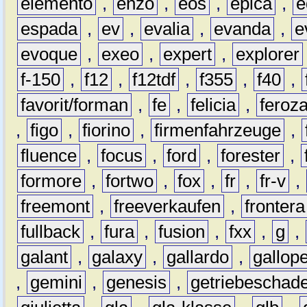
elemento
,
enzo
,
eos
,
epica
,
e
espada
,
ev
,
evalia
,
evanda
,
e
evoque
,
exeo
,
expert
,
explorer
f-150
,
f12
,
f12tdf
,
f355
,
f40
,
favorit/forman
,
fe
,
felicia
,
feroz
,
figo
,
fiorino
,
firmenfahrzeuge
,
fluence
,
focus
,
ford
,
forester
,
formore
,
fortwo
,
fox
,
fr
,
fr-v
,
freemont
,
freeverkaufen
,
frontera
fullback
,
fura
,
fusion
,
fxx
,
g
,
galant
,
galaxy
,
gallardo
,
gallop
,
gemini
,
genesis
,
getriebeschad