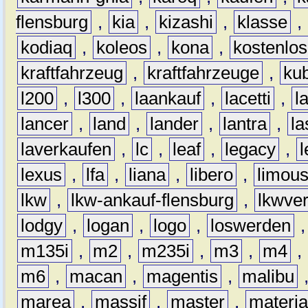
flensburg
,
kia
,
kizashi
,
klasse
,
kodiaq
,
koleos
,
kona
,
kostenlos
kraftfahrzeug
,
kraftfahrzeuge
,
kub
l200
,
l300
,
laankauf
,
lacetti
,
l
lancer
,
land
,
lander
,
lantra
,
la
laverkaufen
,
lc
,
leaf
,
legacy
,
lexus
,
lfa
,
liana
,
libero
,
limous
lkw
,
lkw-ankauf-flensburg
,
lkwver
lodgy
,
logan
,
logo
,
loswerden
m135i
,
m2
,
m235i
,
m3
,
m4
,
m6
,
macan
,
magentis
,
malibu
marea
,
massif
,
master
,
materi