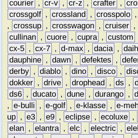
courier
,
cr-v
,
cr-z
,
crafter
,
cr
crossgolf
,
crossland
,
crosspolo
,
crossup
,
crosswagon
,
cruiser
,
cullinan
,
cuore
,
cupra
,
custom
cx-5
,
cx-7
,
d-max
,
dacia
,
dai
dauphine
,
dawn
,
defektes
,
defe
derby
,
diablo
,
dino
,
disco
,
dis
dokker
,
drive
,
drophead
,
ds
,
ds6
,
ducato
,
dune
,
durango
,
,
e-bulli
,
e-golf
,
e-klasse
,
e-meh
up
,
e3
,
e9
,
eclipse
,
ecoluxe
,
elan
,
elantra
,
elc
,
electric
,
ele