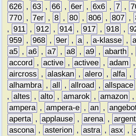
626
,
63
,
66
,
6er
,
6x6
,
7
,
7
770
,
7er
,
8
,
80
,
806
,
807
,
,
911
,
912
,
914
,
917
,
918
,
9
959
,
968
,
9er
,
a
,
a-klasse
,
a5
,
a6
,
a7
,
a8
,
a9
,
abarth
,
accord
,
active
,
activee
,
adam
aircross
,
alaskan
,
alero
,
alfa
,
alhambra
,
all
,
allroad
,
allspace
,
altes
,
alto
,
amarok
,
amazon
ampera
,
ampera-e
,
an
,
angebo
aperta
,
applause
,
arena
,
argen
ascona
,
asterion
,
astra
,
asx
,