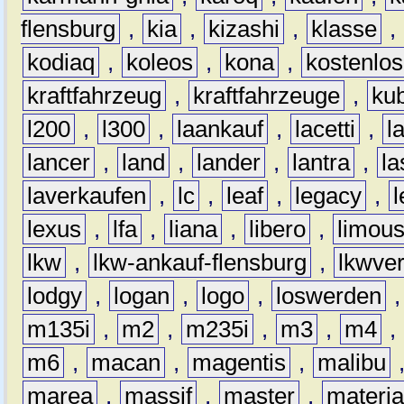
flensburg
,
kia
,
kizashi
,
klasse
,
kodiaq
,
koleos
,
kona
,
kostenlos
kraftfahrzeug
,
kraftfahrzeuge
,
kub
l200
,
l300
,
laankauf
,
lacetti
,
l
lancer
,
land
,
lander
,
lantra
,
la
laverkaufen
,
lc
,
leaf
,
legacy
,
lexus
,
lfa
,
liana
,
libero
,
limous
lkw
,
lkw-ankauf-flensburg
,
lkwver
lodgy
,
logan
,
logo
,
loswerden
m135i
,
m2
,
m235i
,
m3
,
m4
,
m6
,
macan
,
magentis
,
malibu
marea
,
massif
,
master
,
materi