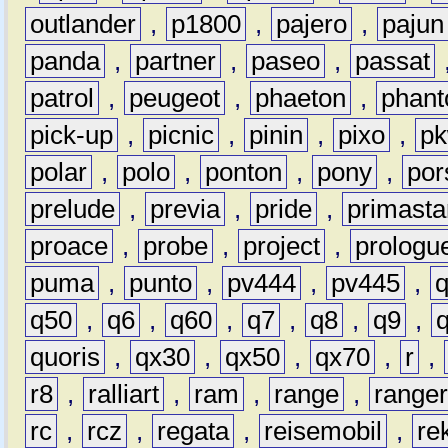
outlander
,
p1800
,
pajero
,
pajun
panda
,
partner
,
paseo
,
passat
patrol
,
peugeot
,
phaeton
,
phan
pick-up
,
picnic
,
pinin
,
pixo
,
p
polar
,
polo
,
ponton
,
pony
,
por
prelude
,
previa
,
pride
,
primasta
proace
,
probe
,
project
,
prologu
puma
,
punto
,
pv444
,
pv445
,
q50
,
q6
,
q60
,
q7
,
q8
,
q9
,
quoris
,
qx30
,
qx50
,
qx70
,
r
,
r8
,
ralliart
,
ram
,
range
,
range
rc
,
rcz
,
regata
,
reisemobil
,
re