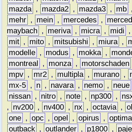
mazda
,
mazda2
,
mazda3
,
mb
mehr
,
mein
,
mercedes
,
merce
maybach
,
meriva
,
micra
,
midi
mit
,
mito
,
mitsubishi
,
miura
,
modelle
,
modus
,
mokka
,
mond
montreal
,
monza
,
motorschaden
mpv
,
mr2
,
multipla
,
murano
,
mx-5
,
n
,
navara
,
nemo
,
neue
nissan
,
nitro
,
note
,
np300
,
ns
,
nv200
,
nv400
,
nx
,
octavia
,
o
one
,
opc
,
opel
,
opirus
,
optim
outback
,
outlander
,
p1800
,
paje