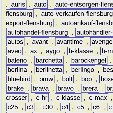
,
auris
,
auto
,
auto-entsorgen-flen
flensburg
,
auto-verkaufen-flensburg
export-flensburg
,
autoankauf-flensb
autohandel-flensburg
,
autohändler-
autos
,
avant
,
avantime
,
avenge
aveo
,
ax
,
aygo
,
b-klasse
,
b-m
baleno
,
barchetta
,
barockengel
berlina
,
berlinetta
,
berlingo
,
bes
bluebird
,
bmw
,
bolt
,
bop
,
box
brake
,
brava
,
bravo
,
brera
,
br
crosser
,
c-hr
,
c-klasse
,
c-max
c25
,
c3
,
c30
,
c4
,
c5
,
c6
,
c