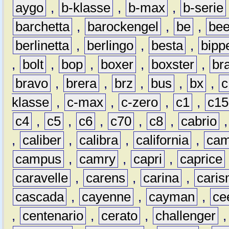
aygo
,
b-klasse
,
b-max
,
b-serie
barchetta
,
barockengel
,
be
,
be
berlinetta
,
berlingo
,
besta
,
bipp
,
bolt
,
bop
,
boxer
,
boxster
,
br
bravo
,
brera
,
brz
,
bus
,
bx
,
c
klasse
,
c-max
,
c-zero
,
c1
,
c15
c4
,
c5
,
c6
,
c70
,
c8
,
cabrio
,
caliber
,
calibra
,
california
,
cam
campus
,
camry
,
capri
,
caprice
caravelle
,
carens
,
carina
,
cari
cascada
,
cayenne
,
cayman
,
ce
,
centenario
,
cerato
,
challenger