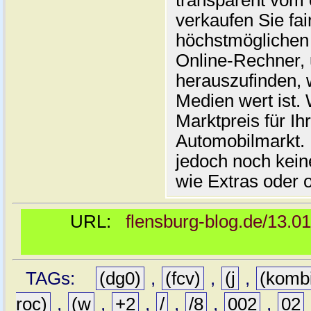
transparent vom 
verkaufen Sie fai
höchstmöglichen 
Online-Rechner,
herauszufinden, w
Medien wert ist. 
Marktpreis für I
Automobilmarkt. 
jedoch noch kein
wie Extras oder 
URL:
flensburg-blog.de/13.0
TAGs:
(dg0)
,
(fcv)
,
(j
,
(komb
roc)
,
(w
,
+2
,
/
,
/8
,
002
,
02