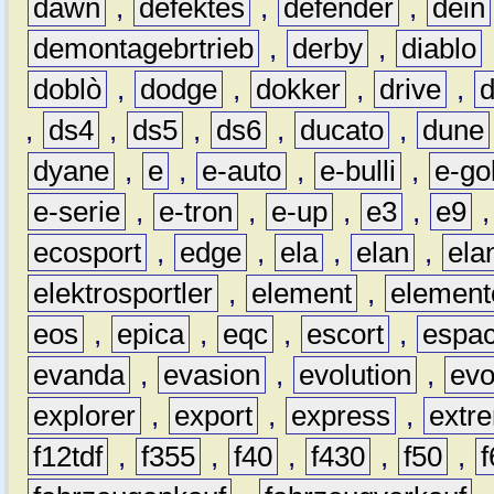
dawn
,
defektes
,
defender
,
dein
demontagebrtrieb
,
derby
,
diablo
doblò
,
dodge
,
dokker
,
drive
,
,
ds4
,
ds5
,
ds6
,
ducato
,
dune
dyane
,
e
,
e-auto
,
e-bulli
,
e-gol
e-serie
,
e-tron
,
e-up
,
e3
,
e9
ecosport
,
edge
,
ela
,
elan
,
ela
elektrosportler
,
element
,
element
eos
,
epica
,
eqc
,
escort
,
espa
evanda
,
evasion
,
evolution
,
ev
explorer
,
export
,
express
,
extr
f12tdf
,
f355
,
f40
,
f430
,
f50
,
f