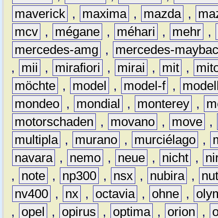
maverick
,
maxima
,
mazda
,
ma
mcv
,
mégane
,
méhari
,
mehr
,
mercedes-amg
,
mercedes-mayba
,
mii
,
mirafiori
,
mirai
,
mit
,
mit
möchte
,
model
,
model-f
,
model
mondeo
,
mondial
,
monterey
,
m
motorschaden
,
movano
,
move
,
multipla
,
murano
,
murciélago
,
navara
,
nemo
,
neue
,
nicht
,
ni
,
note
,
np300
,
nsx
,
nubira
,
nu
nv400
,
nx
,
octavia
,
ohne
,
oly
,
opel
,
opirus
,
optima
,
orion
,