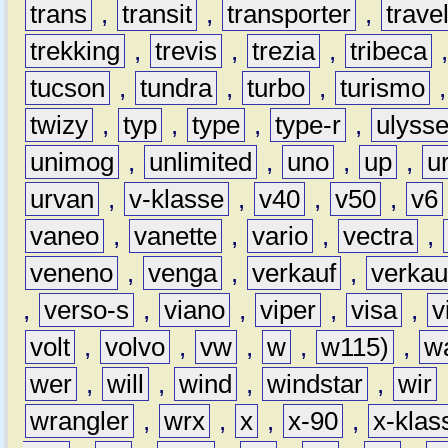
trans
,
transit
,
transporter
,
travel
trekking
,
trevis
,
trezia
,
tribeca
tucson
,
tundra
,
turbo
,
turismo
twizy
,
typ
,
type
,
type-r
,
ulyss
unimog
,
unlimited
,
uno
,
up
,
u
urvan
,
v-klasse
,
v40
,
v50
,
v6
vaneo
,
vanette
,
vario
,
vectra
,
veneno
,
venga
,
verkauf
,
verkau
,
verso-s
,
viano
,
viper
,
visa
,
v
volt
,
volvo
,
vw
,
w
,
w115)
,
w
wer
,
will
,
wind
,
windstar
,
wir
wrangler
,
wrx
,
x
,
x-90
,
x-klas