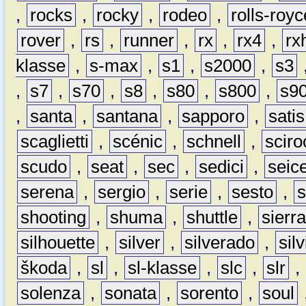
,
rocks
,
rocky
,
rodeo
,
rolls-royc
rover
,
rs
,
runner
,
rx
,
rx4
,
rx
klasse
,
s-max
,
s1
,
s2000
,
s3
,
s7
,
s70
,
s8
,
s80
,
s800
,
s9
,
santa
,
santana
,
sapporo
,
satis
scaglietti
,
scénic
,
schnell
,
sciro
scudo
,
seat
,
sec
,
sedici
,
seic
serena
,
sergio
,
serie
,
sesto
,
shooting
,
shuma
,
shuttle
,
sierr
silhouette
,
silver
,
silverado
,
silv
škoda
,
sl
,
sl-klasse
,
slc
,
slr
,
solenza
,
sonata
,
sorento
,
soul