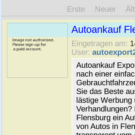
Erste
Neuer
Äl
Autoankauf Fl
Eingetragen am:
1
User:
autoexport
Autoankauf Expo
nach einer einfac
Gebrauchtfahrze
Sie das Beste au
lästige Werbung
Verhandlungen? 
Flensburg ein Au
von Autos in Flen