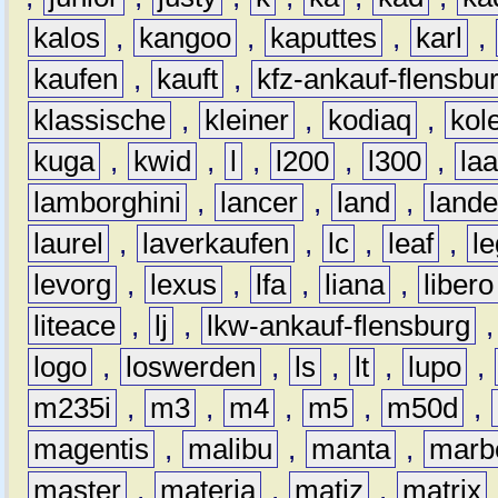
kalos
,
kangoo
,
kaputtes
,
karl
,
kaufen
,
kauft
,
kfz-ankauf-flensbu
klassische
,
kleiner
,
kodiaq
,
kol
kuga
,
kwid
,
l
,
l200
,
l300
,
la
lamborghini
,
lancer
,
land
,
lande
laurel
,
laverkaufen
,
lc
,
leaf
,
l
levorg
,
lexus
,
lfa
,
liana
,
libero
liteace
,
lj
,
lkw-ankauf-flensburg
logo
,
loswerden
,
ls
,
lt
,
lupo
,
m235i
,
m3
,
m4
,
m5
,
m50d
,
magentis
,
malibu
,
manta
,
marb
master
,
materia
,
matiz
,
matrix