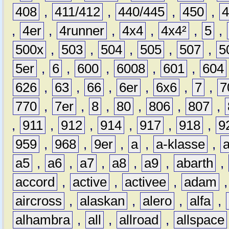
408
,
411/412
,
440/445
,
450
,
,
4er
,
4runner
,
4x4
,
4x4²
,
5
,
500x
,
503
,
504
,
505
,
507
,
5
5er
,
6
,
600
,
6008
,
601
,
604
626
,
63
,
66
,
6er
,
6x6
,
7
,
7
770
,
7er
,
8
,
80
,
806
,
807
,
,
911
,
912
,
914
,
917
,
918
,
9
959
,
968
,
9er
,
a
,
a-klasse
,
a5
,
a6
,
a7
,
a8
,
a9
,
abarth
,
accord
,
active
,
activee
,
adam
aircross
,
alaskan
,
alero
,
alfa
,
alhambra
,
all
,
allroad
,
allspace