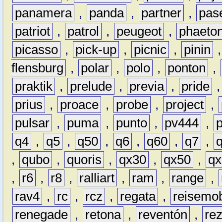
panamera
,
panda
,
partner
,
pas
patriot
,
patrol
,
peugeot
,
phaeto
picasso
,
pick-up
,
picnic
,
pinin
flensburg
,
polar
,
polo
,
ponton
,
praktik
,
prelude
,
previa
,
pride
prius
,
proace
,
probe
,
project
,
pulsar
,
puma
,
punto
,
pv444
,
q4
,
q5
,
q50
,
q6
,
q60
,
q7
,
,
qubo
,
quoris
,
qx30
,
qx50
,
qx
,
r6
,
r8
,
ralliart
,
ram
,
range
,
rav4
,
rc
,
rcz
,
regata
,
reisemob
renegade
,
retona
,
reventón
,
re