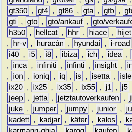
gt350
,
gt4
,
gt86
,
gta
,
gtb
,
gt
gti
,
gto
,
gto/ankauf
,
gto/verkauf
h350
,
hellcat
,
hhr
,
hiace
,
hijet
,
hr-v
,
huracán
,
hyundai
,
i-road
i40
,
i5
,
i8
,
ibiza
,
ich
,
idea
,
,
inca
,
infiniti
,
infinti
,
insight
,
i
,
ion
,
ioniq
,
iq
,
is
,
isetta
,
isl
ix20
,
ix25
,
ix35
,
ix55
,
j1
,
j5
jeep
,
jetta
,
jetztautoverkaufen
,
juke
,
jumper
,
jumpy
,
junior
,
j
kadett
,
kadjar
,
käfer
,
kalos
,
k
karmann-ghia
,
karoq
,
kaufen
,
k