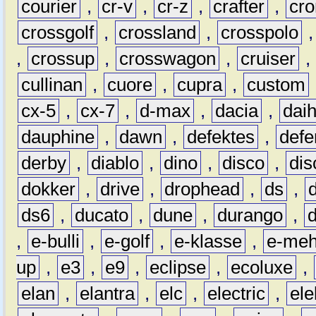
courier
,
cr-v
,
cr-z
,
crafter
,
cr
crossgolf
,
crossland
,
crosspolo
,
crossup
,
crosswagon
,
cruiser
,
cullinan
,
cuore
,
cupra
,
custom
cx-5
,
cx-7
,
d-max
,
dacia
,
dai
dauphine
,
dawn
,
defektes
,
defe
derby
,
diablo
,
dino
,
disco
,
dis
dokker
,
drive
,
drophead
,
ds
,
ds6
,
ducato
,
dune
,
durango
,
,
e-bulli
,
e-golf
,
e-klasse
,
e-meh
up
,
e3
,
e9
,
eclipse
,
ecoluxe
,
elan
,
elantra
,
elc
,
electric
,
ele