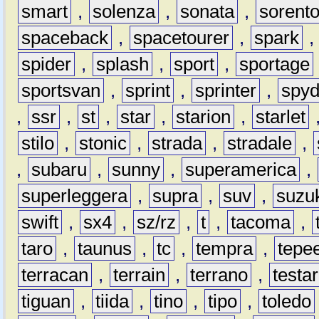
smart
,
solenza
,
sonata
,
sorent
spaceback
,
spacetourer
,
spark
spider
,
splash
,
sport
,
sportage
sportsvan
,
sprint
,
sprinter
,
spyd
,
ssr
,
st
,
star
,
starion
,
starlet
stilo
,
stonic
,
strada
,
stradale
,
,
subaru
,
sunny
,
superamerica
,
superleggera
,
supra
,
suv
,
suzu
swift
,
sx4
,
sz/rz
,
t
,
tacoma
,
taro
,
taunus
,
tc
,
tempra
,
tepe
terracan
,
terrain
,
terrano
,
testa
tiguan
,
tiida
,
tino
,
tipo
,
toledo