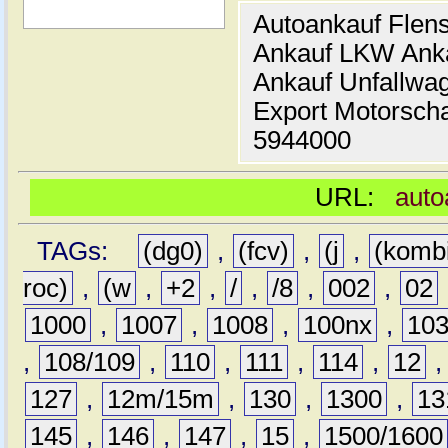
Autoankauf Flen
Ankauf LKW Ank
Ankauf Unfallwa
Export Motorsch
5944000
URL:
auto
TAGs:
(dg0)
,
(fcv)
,
(j
,
(komb
roc)
,
(w
,
+2
,
/
,
/8
,
002
,
02
1000
,
1007
,
1008
,
100nx
,
10
,
108/109
,
110
,
111
,
114
,
12
127
,
12m/15m
,
130
,
1300
,
13
145
,
146
,
147
,
15
,
1500/1600