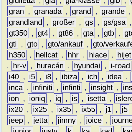
giulietta
,
gla
,
gla-klasse
,
glb
,
gran
,
granada
,
grand
,
grande
grandland
,
großer
,
gs
,
gs/gsa
gt350
,
gt4
,
gt86
,
gta
,
gtb
,
gt
gti
,
gto
,
gto/ankauf
,
gto/verkauf
h350
,
hellcat
,
hhr
,
hiace
,
hijet
,
hr-v
,
huracán
,
hyundai
,
i-road
i40
,
i5
,
i8
,
ibiza
,
ich
,
idea
,
inca
,
infiniti
,
infinti
,
insight
,
in
ion
,
ioniq
,
iq
,
is
,
isetta
,
isler
ix20
,
ix25
,
ix35
,
ix55
,
j1
,
j5
jeep
,
jetta
,
jimny
,
joice
,
journ
,
junior
,
justy
,
k
,
ka
,
kad
,
ka