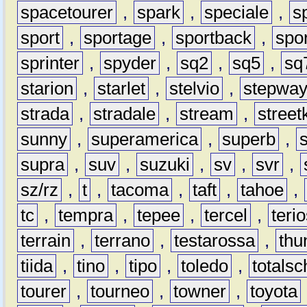
spacetourer
,
spark
,
speciale
,
s
sport
,
sportage
,
sportback
,
spo
sprinter
,
spyder
,
sq2
,
sq5
,
sq
starion
,
starlet
,
stelvio
,
stepwa
strada
,
stradale
,
stream
,
street
sunny
,
superamerica
,
superb
,
supra
,
suv
,
suzuki
,
sv
,
svr
,
sz/rz
,
t
,
tacoma
,
taft
,
tahoe
,
tc
,
tempra
,
tepee
,
tercel
,
teri
terrain
,
terrano
,
testarossa
,
thu
tiida
,
tino
,
tipo
,
toledo
,
totals
tourer
,
tourneo
,
towner
,
toyota