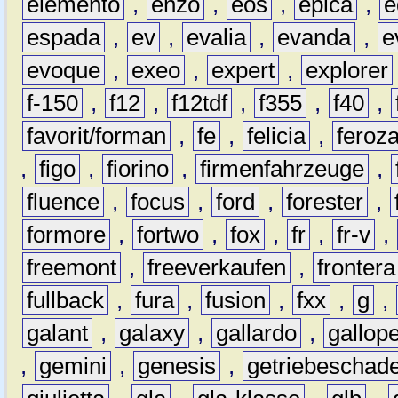
elemento
,
enzo
,
eos
,
epica
,
e
espada
,
ev
,
evalia
,
evanda
,
e
evoque
,
exeo
,
expert
,
explorer
f-150
,
f12
,
f12tdf
,
f355
,
f40
,
favorit/forman
,
fe
,
felicia
,
feroz
,
figo
,
fiorino
,
firmenfahrzeuge
,
fluence
,
focus
,
ford
,
forester
,
formore
,
fortwo
,
fox
,
fr
,
fr-v
,
freemont
,
freeverkaufen
,
frontera
fullback
,
fura
,
fusion
,
fxx
,
g
,
galant
,
galaxy
,
gallardo
,
gallop
,
gemini
,
genesis
,
getriebeschad