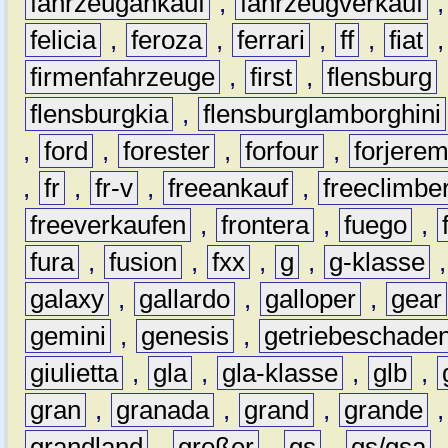
fahrzeugankauf
,
fahrzeugverkauf
felicia
,
feroza
,
ferrari
,
ff
,
fiat
firmenfahrzeuge
,
first
,
flensburg
flensburgkia
,
flensburglamborghini
,
ford
,
forester
,
forfour
,
forjere
,
fr
,
fr-v
,
freeankauf
,
freeclimbe
freeverkaufen
,
frontera
,
fuego
,
fura
,
fusion
,
fxx
,
g
,
g-klasse
galaxy
,
gallardo
,
galloper
,
gear
gemini
,
genesis
,
getriebeschade
giulietta
,
gla
,
gla-klasse
,
glb
,
gran
,
granada
,
grand
,
grande
grandland
,
großer
,
gs
,
gs/gsa