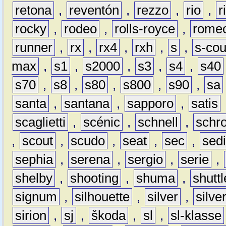
retona
,
reventón
,
rezzo
,
rio
,
r
rocky
,
rodeo
,
rolls-royce
,
rome
runner
,
rx
,
rx4
,
rxh
,
s
,
s-co
max
,
s1
,
s2000
,
s3
,
s4
,
s40
s70
,
s8
,
s80
,
s800
,
s90
,
sa
santa
,
santana
,
sapporo
,
satis
scaglietti
,
scénic
,
schnell
,
schro
,
scout
,
scudo
,
seat
,
sec
,
sedi
sephia
,
serena
,
sergio
,
serie
,
shelby
,
shooting
,
shuma
,
shuttl
signum
,
silhouette
,
silver
,
silve
sirion
,
sj
,
škoda
,
sl
,
sl-klasse