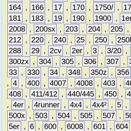
164
,
166
,
17
,
170
,
1750/
,
1
181
,
183
,
19
,
190
,
1900
,
1e
2008
,
200sx
,
203
,
204
,
205
212
,
220
,
240
,
25
,
250
,
250
288
,
29
,
2cv
,
2er
,
3
,
3/20
,
300zx
,
304
,
305
,
306
,
307
,
33
,
330
,
34
,
348
,
350z
,
356
,
4
,
400
,
4007
,
4008
,
403
,
4
408
,
411/412
,
440/445
,
450
,
,
4er
,
4runner
,
4x4
,
4x4²
,
5
,
500x
,
503
,
504
,
505
,
507
,
5
5er
,
6
,
600
,
6008
,
601
,
604