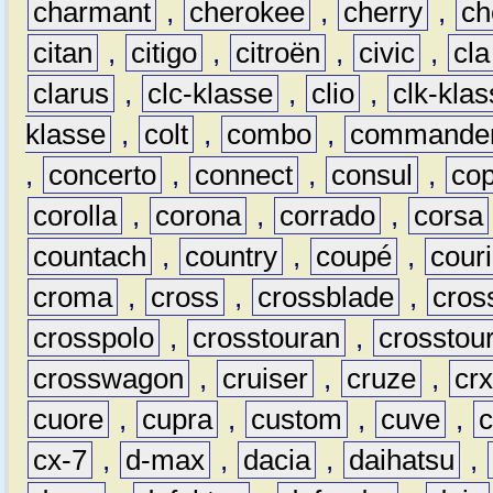
charmant
,
cherokee
,
cherry
,
ch
citan
,
citigo
,
citroën
,
civic
,
cla
clarus
,
clc-klasse
,
clio
,
clk-kla
klasse
,
colt
,
combo
,
commande
,
concerto
,
connect
,
consul
,
co
corolla
,
corona
,
corrado
,
corsa
countach
,
country
,
coupé
,
couri
croma
,
cross
,
crossblade
,
cros
crosspolo
,
crosstouran
,
crosstou
crosswagon
,
cruiser
,
cruze
,
cr
cuore
,
cupra
,
custom
,
cuve
,
cx-7
,
d-max
,
dacia
,
daihatsu
,