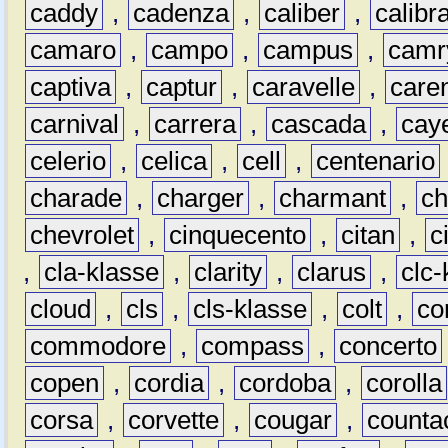
caddy
,
cadenza
,
caliber
,
calibr
camaro
,
campo
,
campus
,
camr
captiva
,
captur
,
caravelle
,
care
carnival
,
carrera
,
cascada
,
cay
celerio
,
celica
,
cell
,
centenario
charade
,
charger
,
charmant
,
ch
chevrolet
,
cinquecento
,
citan
,
c
,
cla-klasse
,
clarity
,
clarus
,
clc-
cloud
,
cls
,
cls-klasse
,
colt
,
c
commodore
,
compass
,
concerto
copen
,
cordia
,
cordoba
,
corolla
corsa
,
corvette
,
cougar
,
counta