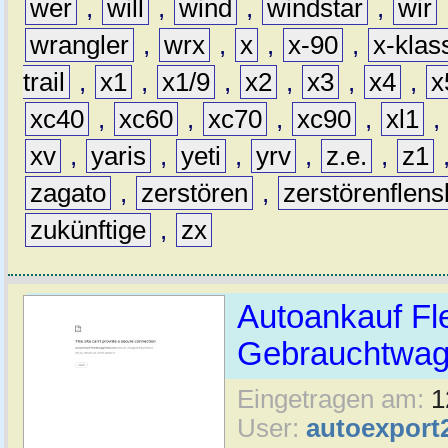
wer
,
will
,
wind
,
windstar
,
wir
wrangler
,
wrx
,
x
,
x-90
,
x-klas
trail
,
x1
,
x1/9
,
x2
,
x3
,
x4
,
x
xc40
,
xc60
,
xc70
,
xc90
,
xl1
,
xv
,
yaris
,
yeti
,
yrv
,
z.e.
,
z1
zagato
,
zerstören
,
zerstörenflen
zukünftige
,
zx
Autoankauf Fl
Gebrauchtwage
Eingetragen am:
1
User:
autoexport