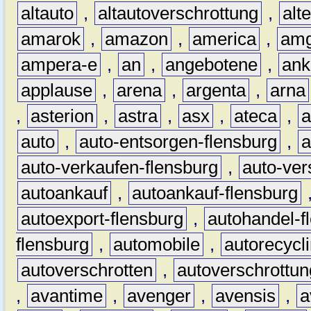
altauto
,
altautoverschrottung
,
alt
amarok
,
amazon
,
america
,
am
ampera-e
,
an
,
angebotene
,
ank
applause
,
arena
,
argenta
,
arna
,
asterion
,
astra
,
asx
,
ateca
,
a
auto
,
auto-entsorgen-flensburg
,
a
auto-verkaufen-flensburg
,
auto-ver
autoankauf
,
autoankauf-flensburg
autoexport-flensburg
,
autohandel-f
flensburg
,
automobile
,
autorecycl
autoverschrotten
,
autoverschrottun
,
avantime
,
avenger
,
avensis
,
a