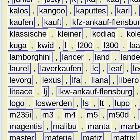
kalos
,
kangoo
,
kaputtes
,
karl
,
kaufen
,
kauft
,
kfz-ankauf-flensbu
klassische
,
kleiner
,
kodiaq
,
kol
kuga
,
kwid
,
l
,
l200
,
l300
,
la
lamborghini
,
lancer
,
land
,
lande
laurel
,
laverkaufen
,
lc
,
leaf
,
l
levorg
,
lexus
,
lfa
,
liana
,
libero
liteace
,
lj
,
lkw-ankauf-flensburg
logo
,
loswerden
,
ls
,
lt
,
lupo
,
m235i
,
m3
,
m4
,
m5
,
m50d
,
magentis
,
malibu
,
manta
,
marb
master
,
materia
,
matiz
,
matrix