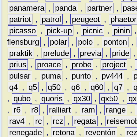
panamera
,
panda
,
partner
,
pas
patriot
,
patrol
,
peugeot
,
phaeto
picasso
,
pick-up
,
picnic
,
pinin
flensburg
,
polar
,
polo
,
ponton
,
praktik
,
prelude
,
previa
,
pride
prius
,
proace
,
probe
,
project
,
pulsar
,
puma
,
punto
,
pv444
,
q4
,
q5
,
q50
,
q6
,
q60
,
q7
,
,
qubo
,
quoris
,
qx30
,
qx50
,
qx
,
r6
,
r8
,
ralliart
,
ram
,
range
,
rav4
,
rc
,
rcz
,
regata
,
reisemob
renegade
,
retona
,
reventón
,
re