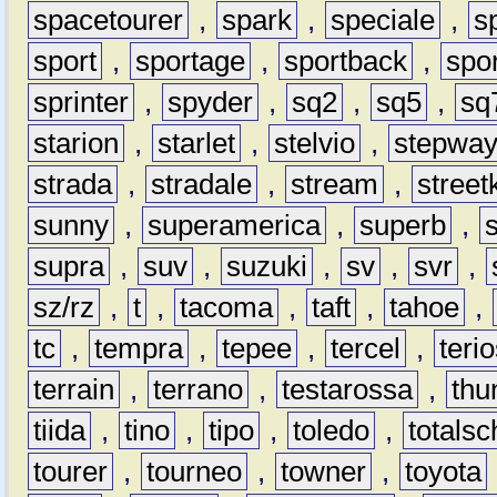
spacetourer
,
spark
,
speciale
,
s
sport
,
sportage
,
sportback
,
spo
sprinter
,
spyder
,
sq2
,
sq5
,
sq
starion
,
starlet
,
stelvio
,
stepwa
strada
,
stradale
,
stream
,
street
sunny
,
superamerica
,
superb
,
supra
,
suv
,
suzuki
,
sv
,
svr
,
sz/rz
,
t
,
tacoma
,
taft
,
tahoe
,
tc
,
tempra
,
tepee
,
tercel
,
teri
terrain
,
terrano
,
testarossa
,
thu
tiida
,
tino
,
tipo
,
toledo
,
totals
tourer
,
tourneo
,
towner
,
toyota