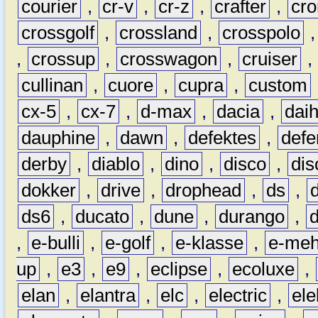
courier
,
cr-v
,
cr-z
,
crafter
,
cr
crossgolf
,
crossland
,
crosspolo
,
crossup
,
crosswagon
,
cruiser
,
cullinan
,
cuore
,
cupra
,
custom
cx-5
,
cx-7
,
d-max
,
dacia
,
dai
dauphine
,
dawn
,
defektes
,
defe
derby
,
diablo
,
dino
,
disco
,
dis
dokker
,
drive
,
drophead
,
ds
,
ds6
,
ducato
,
dune
,
durango
,
,
e-bulli
,
e-golf
,
e-klasse
,
e-meh
up
,
e3
,
e9
,
eclipse
,
ecoluxe
,
elan
,
elantra
,
elc
,
electric
,
ele