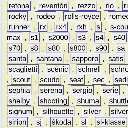
retona
,
reventón
,
rezzo
,
rio
,
r
rocky
,
rodeo
,
rolls-royce
,
rome
runner
,
rx
,
rx4
,
rxh
,
s
,
s-co
max
,
s1
,
s2000
,
s3
,
s4
,
s40
s70
,
s8
,
s80
,
s800
,
s90
,
sa
santa
,
santana
,
sapporo
,
satis
scaglietti
,
scénic
,
schnell
,
schro
,
scout
,
scudo
,
seat
,
sec
,
sedi
sephia
,
serena
,
sergio
,
serie
,
shelby
,
shooting
,
shuma
,
shuttl
signum
,
silhouette
,
silver
,
silve
sirion
,
sj
,
škoda
,
sl
,
sl-klasse