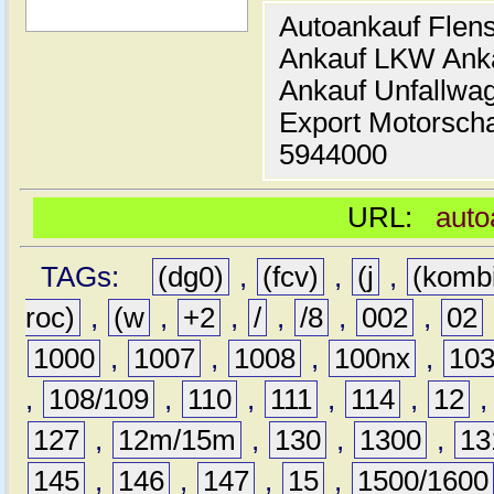
Autoankauf Flen
Ankauf LKW Ank
Ankauf Unfallwa
Export Motorsch
5944000
URL:
auto
TAGs:
(dg0)
,
(fcv)
,
(j
,
(komb
roc)
,
(w
,
+2
,
/
,
/8
,
002
,
02
1000
,
1007
,
1008
,
100nx
,
10
,
108/109
,
110
,
111
,
114
,
12
127
,
12m/15m
,
130
,
1300
,
13
145
,
146
,
147
,
15
,
1500/1600