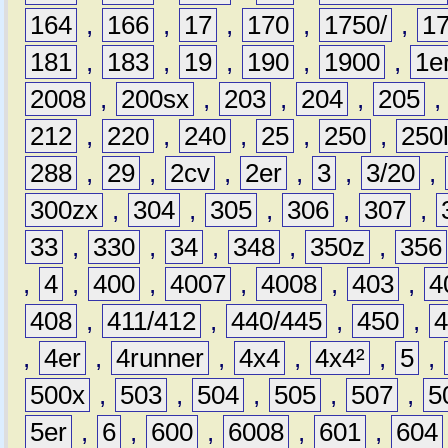
164
,
166
,
17
,
170
,
1750/
,
1
181
,
183
,
19
,
190
,
1900
,
1e
2008
,
200sx
,
203
,
204
,
205
212
,
220
,
240
,
25
,
250
,
250
288
,
29
,
2cv
,
2er
,
3
,
3/20
,
300zx
,
304
,
305
,
306
,
307
,
33
,
330
,
34
,
348
,
350z
,
356
,
4
,
400
,
4007
,
4008
,
403
,
4
408
,
411/412
,
440/445
,
450
,
,
4er
,
4runner
,
4x4
,
4x4²
,
5
,
500x
,
503
,
504
,
505
,
507
,
5
5er
,
6
,
600
,
6008
,
601
,
604