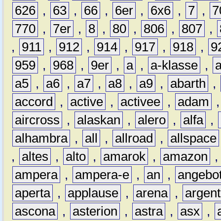
626
,
63
,
66
,
6er
,
6x6
,
7
,
7
770
,
7er
,
8
,
80
,
806
,
807
,
,
911
,
912
,
914
,
917
,
918
,
9
959
,
968
,
9er
,
a
,
a-klasse
,
a5
,
a6
,
a7
,
a8
,
a9
,
abarth
,
accord
,
active
,
activee
,
adam
aircross
,
alaskan
,
alero
,
alfa
,
alhambra
,
all
,
allroad
,
allspace
,
altes
,
alto
,
amarok
,
amazon
ampera
,
ampera-e
,
an
,
angebo
aperta
,
applause
,
arena
,
argen
ascona
,
asterion
,
astra
,
asx
,