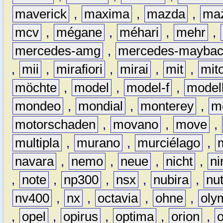
maverick
,
maxima
,
mazda
,
ma
mcv
,
mégane
,
méhari
,
mehr
,
mercedes-amg
,
mercedes-mayba
,
mii
,
mirafiori
,
mirai
,
mit
,
mit
möchte
,
model
,
model-f
,
model
mondeo
,
mondial
,
monterey
,
m
motorschaden
,
movano
,
move
,
multipla
,
murano
,
murciélago
,
navara
,
nemo
,
neue
,
nicht
,
ni
,
note
,
np300
,
nsx
,
nubira
,
nu
nv400
,
nx
,
octavia
,
ohne
,
oly
,
opel
,
opirus
,
optima
,
orion
,