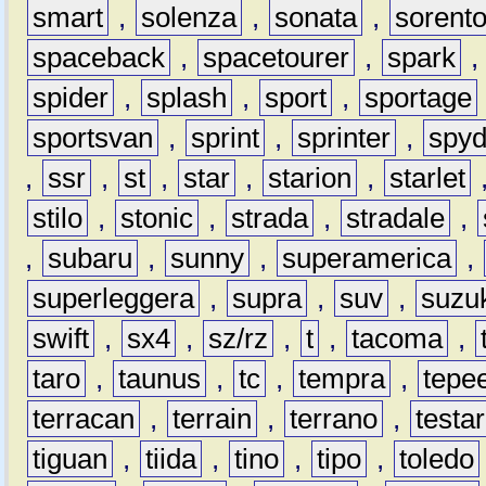
smart
,
solenza
,
sonata
,
sorent
spaceback
,
spacetourer
,
spark
spider
,
splash
,
sport
,
sportage
sportsvan
,
sprint
,
sprinter
,
spyd
,
ssr
,
st
,
star
,
starion
,
starlet
stilo
,
stonic
,
strada
,
stradale
,
,
subaru
,
sunny
,
superamerica
,
superleggera
,
supra
,
suv
,
suzu
swift
,
sx4
,
sz/rz
,
t
,
tacoma
,
taro
,
taunus
,
tc
,
tempra
,
tepe
terracan
,
terrain
,
terrano
,
testa
tiguan
,
tiida
,
tino
,
tipo
,
toledo