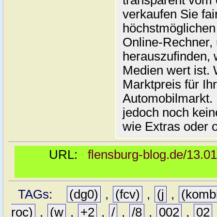
transparent vom 
verkaufen Sie fai
höchstmöglichen 
Online-Rechner,
herauszufinden, w
Medien wert ist. 
Marktpreis für I
Automobilmarkt. 
jedoch noch kein
wie Extras oder 
URL:
flensburg-blog.de/13.0
TAGs:
(dg0)
,
(fcv)
,
(j
,
(komb
roc)
,
(w
,
+2
,
/
,
/8
,
002
,
02