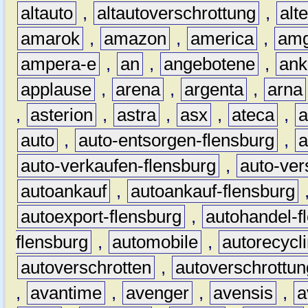
altauto
,
altautoverschrottung
,
alt
amarok
,
amazon
,
america
,
am
ampera-e
,
an
,
angebotene
,
ank
applause
,
arena
,
argenta
,
arna
,
asterion
,
astra
,
asx
,
ateca
,
a
auto
,
auto-entsorgen-flensburg
,
a
auto-verkaufen-flensburg
,
auto-ver
autoankauf
,
autoankauf-flensburg
autoexport-flensburg
,
autohandel-f
flensburg
,
automobile
,
autorecycl
autoverschrotten
,
autoverschrottun
,
avantime
,
avenger
,
avensis
,
a