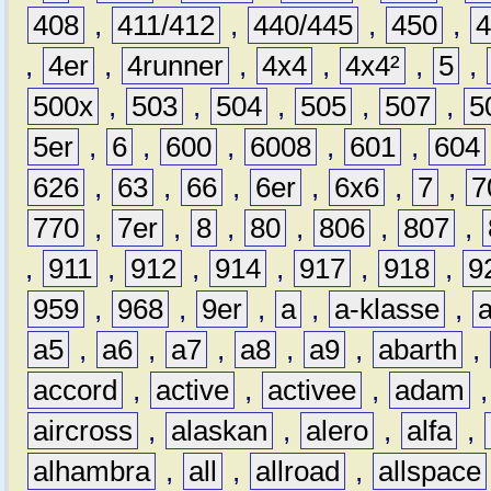
408
,
411/412
,
440/445
,
450
,
,
4er
,
4runner
,
4x4
,
4x4²
,
5
,
500x
,
503
,
504
,
505
,
507
,
5
5er
,
6
,
600
,
6008
,
601
,
604
626
,
63
,
66
,
6er
,
6x6
,
7
,
7
770
,
7er
,
8
,
80
,
806
,
807
,
,
911
,
912
,
914
,
917
,
918
,
9
959
,
968
,
9er
,
a
,
a-klasse
,
a5
,
a6
,
a7
,
a8
,
a9
,
abarth
,
accord
,
active
,
activee
,
adam
aircross
,
alaskan
,
alero
,
alfa
,
alhambra
,
all
,
allroad
,
allspace