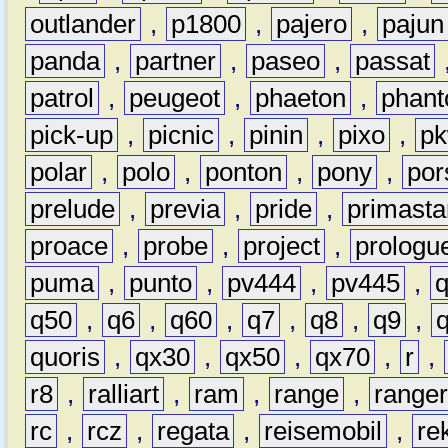
outlander
,
p1800
,
pajero
,
pajun
panda
,
partner
,
paseo
,
passat
patrol
,
peugeot
,
phaeton
,
phan
pick-up
,
picnic
,
pinin
,
pixo
,
p
polar
,
polo
,
ponton
,
pony
,
por
prelude
,
previa
,
pride
,
primasta
proace
,
probe
,
project
,
prologu
puma
,
punto
,
pv444
,
pv445
,
q50
,
q6
,
q60
,
q7
,
q8
,
q9
,
quoris
,
qx30
,
qx50
,
qx70
,
r
,
r8
,
ralliart
,
ram
,
range
,
range
rc
,
rcz
,
regata
,
reisemobil
,
re