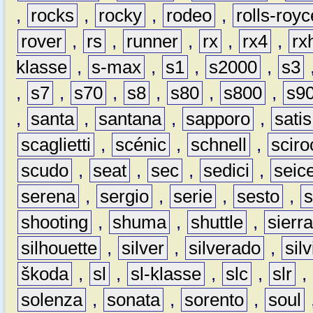
,
rocks
,
rocky
,
rodeo
,
rolls-royc
rover
,
rs
,
runner
,
rx
,
rx4
,
rx
klasse
,
s-max
,
s1
,
s2000
,
s3
,
s7
,
s70
,
s8
,
s80
,
s800
,
s9
,
santa
,
santana
,
sapporo
,
satis
scaglietti
,
scénic
,
schnell
,
sciro
scudo
,
seat
,
sec
,
sedici
,
seic
serena
,
sergio
,
serie
,
sesto
,
shooting
,
shuma
,
shuttle
,
sierr
silhouette
,
silver
,
silverado
,
silv
škoda
,
sl
,
sl-klasse
,
slc
,
slr
,
solenza
,
sonata
,
sorento
,
soul