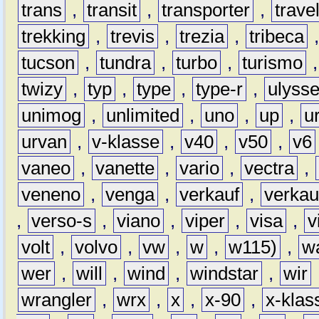
trans
,
transit
,
transporter
,
travel
trekking
,
trevis
,
trezia
,
tribeca
tucson
,
tundra
,
turbo
,
turismo
twizy
,
typ
,
type
,
type-r
,
ulyss
unimog
,
unlimited
,
uno
,
up
,
u
urvan
,
v-klasse
,
v40
,
v50
,
v6
vaneo
,
vanette
,
vario
,
vectra
,
veneno
,
venga
,
verkauf
,
verkau
,
verso-s
,
viano
,
viper
,
visa
,
v
volt
,
volvo
,
vw
,
w
,
w115)
,
w
wer
,
will
,
wind
,
windstar
,
wir
wrangler
,
wrx
,
x
,
x-90
,
x-klas