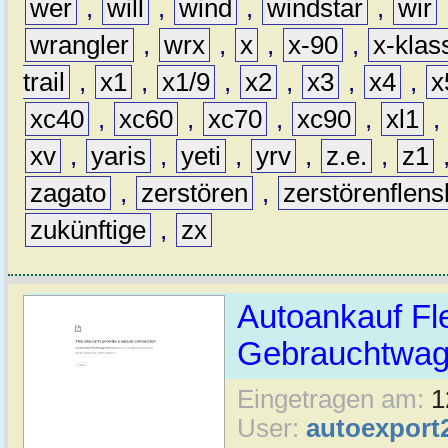
wer
,
will
,
wind
,
windstar
,
wir
wrangler
,
wrx
,
x
,
x-90
,
x-klas
trail
,
x1
,
x1/9
,
x2
,
x3
,
x4
,
x
xc40
,
xc60
,
xc70
,
xc90
,
xl1
,
xv
,
yaris
,
yeti
,
yrv
,
z.e.
,
z1
zagato
,
zerstören
,
zerstörenflen
zukünftige
,
zx
Autoankauf Fl
Gebrauchtwage
Eingetragen am:
1
User:
autoexport