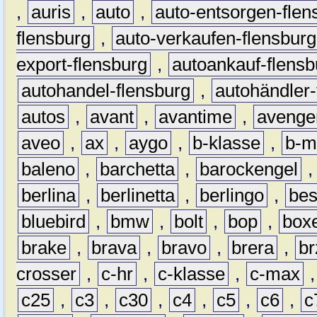
,
auris
,
auto
,
auto-entsorgen-flen
flensburg
,
auto-verkaufen-flensburg
export-flensburg
,
autoankauf-flensb
autohandel-flensburg
,
autohändler-
autos
,
avant
,
avantime
,
avenge
aveo
,
ax
,
aygo
,
b-klasse
,
b-m
baleno
,
barchetta
,
barockengel
berlina
,
berlinetta
,
berlingo
,
bes
bluebird
,
bmw
,
bolt
,
bop
,
box
brake
,
brava
,
bravo
,
brera
,
br
crosser
,
c-hr
,
c-klasse
,
c-max
c25
,
c3
,
c30
,
c4
,
c5
,
c6
,
c