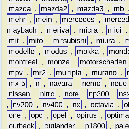
mazda
,
mazda2
,
mazda3
,
mb
mehr
,
mein
,
mercedes
,
merce
maybach
,
meriva
,
micra
,
midi
mit
,
mito
,
mitsubishi
,
miura
,
modelle
,
modus
,
mokka
,
mond
montreal
,
monza
,
motorschaden
mpv
,
mr2
,
multipla
,
murano
,
mx-5
,
n
,
navara
,
nemo
,
neue
nissan
,
nitro
,
note
,
np300
,
ns
,
nv200
,
nv400
,
nx
,
octavia
,
o
one
,
opc
,
opel
,
opirus
,
optim
outback
,
outlander
,
p1800
,
paje