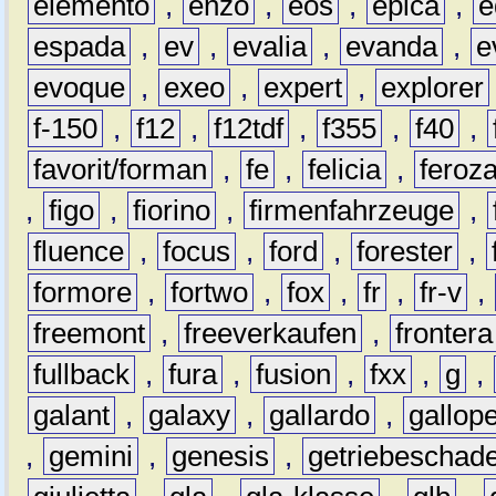
elemento
,
enzo
,
eos
,
epica
,
e
espada
,
ev
,
evalia
,
evanda
,
e
evoque
,
exeo
,
expert
,
explorer
f-150
,
f12
,
f12tdf
,
f355
,
f40
,
favorit/forman
,
fe
,
felicia
,
feroz
,
figo
,
fiorino
,
firmenfahrzeuge
,
fluence
,
focus
,
ford
,
forester
,
formore
,
fortwo
,
fox
,
fr
,
fr-v
,
freemont
,
freeverkaufen
,
frontera
fullback
,
fura
,
fusion
,
fxx
,
g
,
galant
,
galaxy
,
gallardo
,
gallop
,
gemini
,
genesis
,
getriebeschad