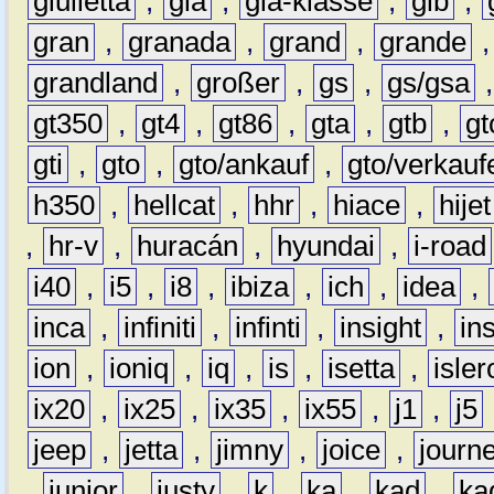
giulietta
,
gla
,
gla-klasse
,
glb
,
gran
,
granada
,
grand
,
grande
grandland
,
großer
,
gs
,
gs/gsa
gt350
,
gt4
,
gt86
,
gta
,
gtb
,
gt
gti
,
gto
,
gto/ankauf
,
gto/verkauf
h350
,
hellcat
,
hhr
,
hiace
,
hijet
,
hr-v
,
huracán
,
hyundai
,
i-road
i40
,
i5
,
i8
,
ibiza
,
ich
,
idea
,
inca
,
infiniti
,
infinti
,
insight
,
in
ion
,
ioniq
,
iq
,
is
,
isetta
,
isler
ix20
,
ix25
,
ix35
,
ix55
,
j1
,
j5
jeep
,
jetta
,
jimny
,
joice
,
journ
,
junior
,
justy
,
k
,
ka
,
kad
,
ka