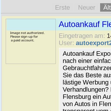
Erste
Neuer
Äl
Autoankauf Fl
Eingetragen am:
1
User:
autoexport
Autoankauf Expo
nach einer einfac
Gebrauchtfahrze
Sie das Beste au
lästige Werbung
Verhandlungen? 
Flensburg ein Au
von Autos in Flen