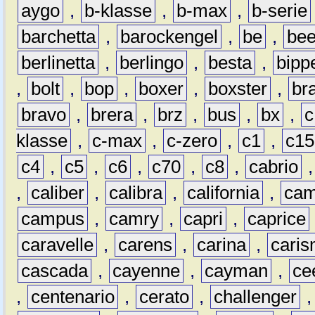
aygo
,
b-klasse
,
b-max
,
b-serie
barchetta
,
barockengel
,
be
,
be
berlinetta
,
berlingo
,
besta
,
bipp
,
bolt
,
bop
,
boxer
,
boxster
,
br
bravo
,
brera
,
brz
,
bus
,
bx
,
c
klasse
,
c-max
,
c-zero
,
c1
,
c15
c4
,
c5
,
c6
,
c70
,
c8
,
cabrio
,
caliber
,
calibra
,
california
,
cam
campus
,
camry
,
capri
,
caprice
caravelle
,
carens
,
carina
,
cari
cascada
,
cayenne
,
cayman
,
ce
,
centenario
,
cerato
,
challenger