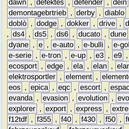
dawn
,
defektes
,
defender
,
dein
demontagebrtrieb
,
derby
,
diablo
doblò
,
dodge
,
dokker
,
drive
,
,
ds4
,
ds5
,
ds6
,
ducato
,
dune
dyane
,
e
,
e-auto
,
e-bulli
,
e-gol
e-serie
,
e-tron
,
e-up
,
e3
,
e9
ecosport
,
edge
,
ela
,
elan
,
ela
elektrosportler
,
element
,
element
eos
,
epica
,
eqc
,
escort
,
espa
evanda
,
evasion
,
evolution
,
ev
explorer
,
export
,
express
,
extr
f12tdf
,
f355
,
f40
,
f430
,
f50
,
f