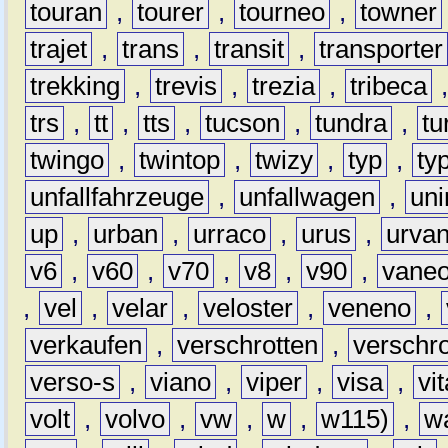
touran
,
tourer
,
tourneo
,
towner
trajet
,
trans
,
transit
,
transporter
trekking
,
trevis
,
trezia
,
tribeca
trs
,
tt
,
tts
,
tucson
,
tundra
,
tu
twingo
,
twintop
,
twizy
,
typ
,
ty
unfallfahrzeuge
,
unfallwagen
,
un
up
,
urban
,
urraco
,
urus
,
urva
v6
,
v60
,
v70
,
v8
,
v90
,
vane
,
vel
,
velar
,
veloster
,
veneno
,
verkaufen
,
verschrotten
,
verschro
verso-s
,
viano
,
viper
,
visa
,
vi
volt
,
volvo
,
vw
,
w
,
w115)
,
w