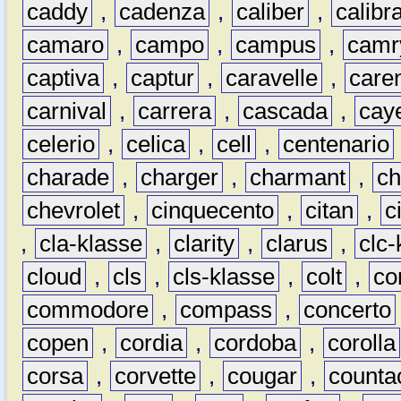
caddy
,
cadenza
,
caliber
,
calibr
camaro
,
campo
,
campus
,
camr
captiva
,
captur
,
caravelle
,
care
carnival
,
carrera
,
cascada
,
cay
celerio
,
celica
,
cell
,
centenario
charade
,
charger
,
charmant
,
ch
chevrolet
,
cinquecento
,
citan
,
c
,
cla-klasse
,
clarity
,
clarus
,
clc-
cloud
,
cls
,
cls-klasse
,
colt
,
c
commodore
,
compass
,
concerto
copen
,
cordia
,
cordoba
,
corolla
corsa
,
corvette
,
cougar
,
counta