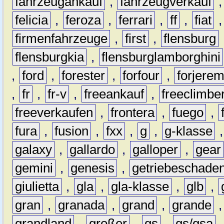
fahrzeugankauf
,
fahrzeugverkauf
felicia
,
feroza
,
ferrari
,
ff
,
fiat
firmenfahrzeuge
,
first
,
flensburg
flensburgkia
,
flensburglamborghini
,
ford
,
forester
,
forfour
,
forjere
,
fr
,
fr-v
,
freeankauf
,
freeclimbe
freeverkaufen
,
frontera
,
fuego
,
fura
,
fusion
,
fxx
,
g
,
g-klasse
galaxy
,
gallardo
,
galloper
,
gear
gemini
,
genesis
,
getriebeschade
giulietta
,
gla
,
gla-klasse
,
glb
,
gran
,
granada
,
grand
,
grande
grandland
,
großer
,
gs
,
gs/gsa