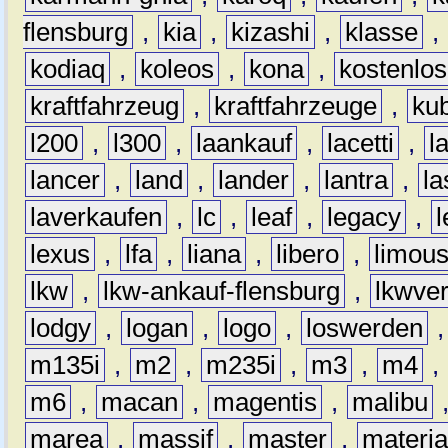
flensburg
,
kia
,
kizashi
,
klasse
,
kodiaq
,
koleos
,
kona
,
kostenlos
kraftfahrzeug
,
kraftfahrzeuge
,
kub
l200
,
l300
,
laankauf
,
lacetti
,
l
lancer
,
land
,
lander
,
lantra
,
la
laverkaufen
,
lc
,
leaf
,
legacy
,
lexus
,
lfa
,
liana
,
libero
,
limous
lkw
,
lkw-ankauf-flensburg
,
lkwver
lodgy
,
logan
,
logo
,
loswerden
m135i
,
m2
,
m235i
,
m3
,
m4
,
m6
,
macan
,
magentis
,
malibu
marea
,
massif
,
master
,
materi