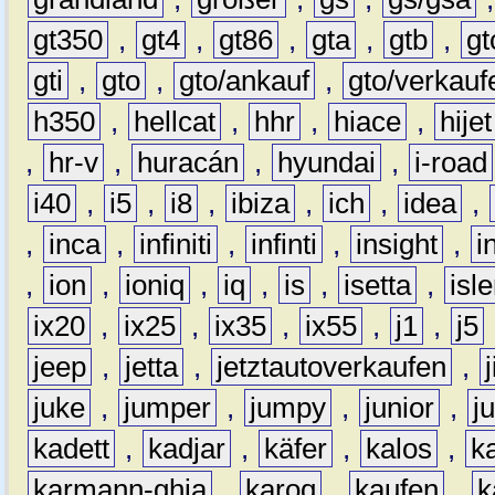
gt350
,
gt4
,
gt86
,
gta
,
gtb
,
gt
gti
,
gto
,
gto/ankauf
,
gto/verkauf
h350
,
hellcat
,
hhr
,
hiace
,
hijet
,
hr-v
,
huracán
,
hyundai
,
i-road
i40
,
i5
,
i8
,
ibiza
,
ich
,
idea
,
,
inca
,
infiniti
,
infinti
,
insight
,
i
,
ion
,
ioniq
,
iq
,
is
,
isetta
,
isl
ix20
,
ix25
,
ix35
,
ix55
,
j1
,
j5
jeep
,
jetta
,
jetztautoverkaufen
,
juke
,
jumper
,
jumpy
,
junior
,
j
kadett
,
kadjar
,
käfer
,
kalos
,
k
karmann-ghia
,
karoq
,
kaufen
,
k