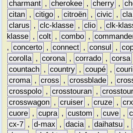
charmant
,
cherokee
,
cherry
,
ch
citan
,
citigo
,
citroën
,
civic
,
cla
clarus
,
clc-klasse
,
clio
,
clk-kla
klasse
,
colt
,
combo
,
commande
,
concerto
,
connect
,
consul
,
co
corolla
,
corona
,
corrado
,
corsa
countach
,
country
,
coupé
,
couri
croma
,
cross
,
crossblade
,
cros
crosspolo
,
crosstouran
,
crosstou
crosswagon
,
cruiser
,
cruze
,
cr
cuore
,
cupra
,
custom
,
cuve
,
cx-7
,
d-max
,
dacia
,
daihatsu
,