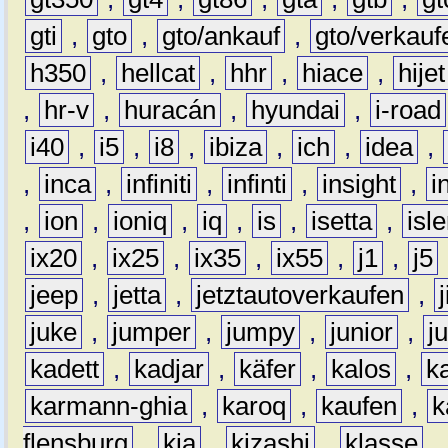
gti
,
gto
,
gto/ankauf
,
gto/verkauf
h350
,
hellcat
,
hhr
,
hiace
,
hijet
,
hr-v
,
huracán
,
hyundai
,
i-road
i40
,
i5
,
i8
,
ibiza
,
ich
,
idea
,
,
inca
,
infiniti
,
infinti
,
insight
,
i
,
ion
,
ioniq
,
iq
,
is
,
isetta
,
isl
ix20
,
ix25
,
ix35
,
ix55
,
j1
,
j5
jeep
,
jetta
,
jetztautoverkaufen
,
juke
,
jumper
,
jumpy
,
junior
,
j
kadett
,
kadjar
,
käfer
,
kalos
,
k
karmann-ghia
,
karoq
,
kaufen
,
k
flensburg
,
kia
,
kizashi
,
klasse
,