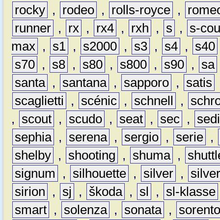
rocky
,
rodeo
,
rolls-royce
,
rome
runner
,
rx
,
rx4
,
rxh
,
s
,
s-co
max
,
s1
,
s2000
,
s3
,
s4
,
s40
s70
,
s8
,
s80
,
s800
,
s90
,
sa
santa
,
santana
,
sapporo
,
satis
scaglietti
,
scénic
,
schnell
,
schro
,
scout
,
scudo
,
seat
,
sec
,
sedi
sephia
,
serena
,
sergio
,
serie
,
shelby
,
shooting
,
shuma
,
shuttl
signum
,
silhouette
,
silver
,
silve
sirion
,
sj
,
škoda
,
sl
,
sl-klasse
smart
,
solenza
,
sonata
,
sorent