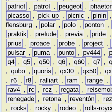
patriot
,
patrol
,
peugeot
,
phaeto
picasso
,
pick-up
,
picnic
,
pinin
flensburg
,
polar
,
polo
,
ponton
,
praktik
,
prelude
,
previa
,
pride
prius
,
proace
,
probe
,
project
,
pulsar
,
puma
,
punto
,
pv444
,
q4
,
q5
,
q50
,
q6
,
q60
,
q7
,
,
qubo
,
quoris
,
qx30
,
qx50
,
qx
,
r6
,
r8
,
ralliart
,
ram
,
range
,
rav4
,
rc
,
rcz
,
regata
,
reisemob
renegade
,
retona
,
reventón
,
re
,
rocks
,
rocky
,
rodeo
,
rolls-royc