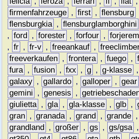
felicia
,
feroza
,
ferrari
,
ff
,
fiat
firmenfahrzeuge
,
first
,
flensburg
flensburgkia
,
flensburglamborghini
,
ford
,
forester
,
forfour
,
forjere
,
fr
,
fr-v
,
freeankauf
,
freeclimbe
freeverkaufen
,
frontera
,
fuego
,
fura
,
fusion
,
fxx
,
g
,
g-klasse
galaxy
,
gallardo
,
galloper
,
gear
gemini
,
genesis
,
getriebeschade
giulietta
,
gla
,
gla-klasse
,
glb
,
gran
,
granada
,
grand
,
grande
grandland
,
großer
,
gs
,
gs/gsa
gt350
,
gt4
,
gt86
,
gta
,
gtb
,
gt