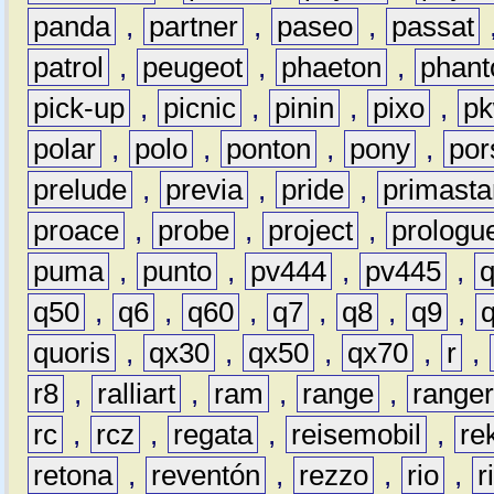
panda
,
partner
,
paseo
,
passat
patrol
,
peugeot
,
phaeton
,
phan
pick-up
,
picnic
,
pinin
,
pixo
,
p
polar
,
polo
,
ponton
,
pony
,
por
prelude
,
previa
,
pride
,
primasta
proace
,
probe
,
project
,
prologu
puma
,
punto
,
pv444
,
pv445
,
q50
,
q6
,
q60
,
q7
,
q8
,
q9
,
quoris
,
qx30
,
qx50
,
qx70
,
r
,
r8
,
ralliart
,
ram
,
range
,
range
rc
,
rcz
,
regata
,
reisemobil
,
re
retona
,
reventón
,
rezzo
,
rio
,
r