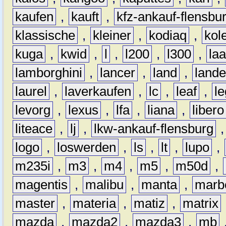
kaufen
,
kauft
,
kfz-ankauf-flensbu
klassische
,
kleiner
,
kodiaq
,
kol
kuga
,
kwid
,
l
,
l200
,
l300
,
la
lamborghini
,
lancer
,
land
,
lande
laurel
,
laverkaufen
,
lc
,
leaf
,
l
levorg
,
lexus
,
lfa
,
liana
,
libero
liteace
,
lj
,
lkw-ankauf-flensburg
logo
,
loswerden
,
ls
,
lt
,
lupo
,
m235i
,
m3
,
m4
,
m5
,
m50d
,
magentis
,
malibu
,
manta
,
marb
master
,
materia
,
matiz
,
matrix
mazda
,
mazda2
,
mazda3
,
mb