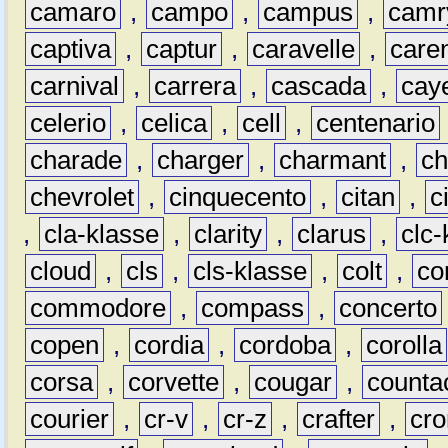
camaro
,
campo
,
campus
,
camr
captiva
,
captur
,
caravelle
,
care
carnival
,
carrera
,
cascada
,
cay
celerio
,
celica
,
cell
,
centenario
charade
,
charger
,
charmant
,
ch
chevrolet
,
cinquecento
,
citan
,
c
,
cla-klasse
,
clarity
,
clarus
,
clc-
cloud
,
cls
,
cls-klasse
,
colt
,
c
commodore
,
compass
,
concerto
copen
,
cordia
,
cordoba
,
corolla
corsa
,
corvette
,
cougar
,
counta
courier
,
cr-v
,
cr-z
,
crafter
,
cr