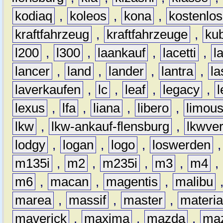
kodiaq
,
koleos
,
kona
,
kostenlos
kraftfahrzeug
,
kraftfahrzeuge
,
kub
l200
,
l300
,
laankauf
,
lacetti
,
l
lancer
,
land
,
lander
,
lantra
,
la
laverkaufen
,
lc
,
leaf
,
legacy
,
lexus
,
lfa
,
liana
,
libero
,
limous
lkw
,
lkw-ankauf-flensburg
,
lkwver
lodgy
,
logan
,
logo
,
loswerden
m135i
,
m2
,
m235i
,
m3
,
m4
,
m6
,
macan
,
magentis
,
malibu
marea
,
massif
,
master
,
materi
maverick
,
maxima
,
mazda
,
ma