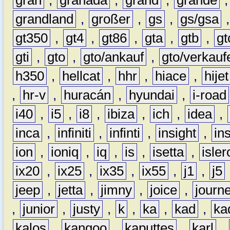
gran
,
granada
,
grand
,
grande
grandland
,
großer
,
gs
,
gs/gsa
gt350
,
gt4
,
gt86
,
gta
,
gtb
,
gt
gti
,
gto
,
gto/ankauf
,
gto/verkauf
h350
,
hellcat
,
hhr
,
hiace
,
hijet
,
hr-v
,
huracán
,
hyundai
,
i-road
i40
,
i5
,
i8
,
ibiza
,
ich
,
idea
,
inca
,
infiniti
,
infinti
,
insight
,
in
ion
,
ioniq
,
iq
,
is
,
isetta
,
isler
ix20
,
ix25
,
ix35
,
ix55
,
j1
,
j5
jeep
,
jetta
,
jimny
,
joice
,
journ
,
junior
,
justy
,
k
,
ka
,
kad
,
ka
kalos
,
kangoo
,
kaputtes
,
karl
,