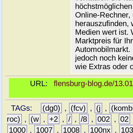
höchstmöglichen 
Online-Rechner,
herauszufinden, w
Medien wert ist. 
Marktpreis für I
Automobilmarkt. 
jedoch noch kein
wie Extras oder 
URL:
flensburg-blog.de/13.0
TAGs:
(dg0)
,
(fcv)
,
(j
,
(komb
roc)
,
(w
,
+2
,
/
,
/8
,
002
,
02
1000
,
1007
,
1008
,
100nx
,
10