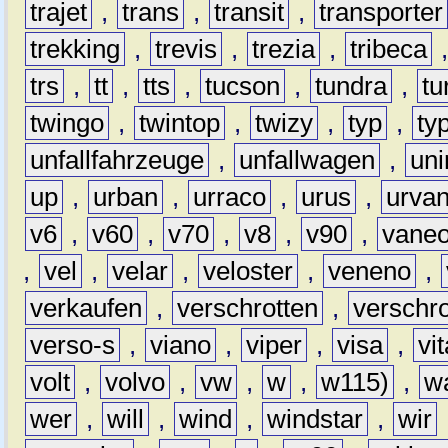
trajet
,
trans
,
transit
,
transporter
trekking
,
trevis
,
trezia
,
tribeca
trs
,
tt
,
tts
,
tucson
,
tundra
,
tu
twingo
,
twintop
,
twizy
,
typ
,
ty
unfallfahrzeuge
,
unfallwagen
,
un
up
,
urban
,
urraco
,
urus
,
urva
v6
,
v60
,
v70
,
v8
,
v90
,
vane
,
vel
,
velar
,
veloster
,
veneno
,
verkaufen
,
verschrotten
,
verschro
verso-s
,
viano
,
viper
,
visa
,
vi
volt
,
volvo
,
vw
,
w
,
w115)
,
w
wer
,
will
,
wind
,
windstar
,
wir