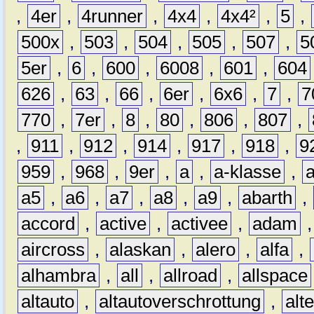
,
4er
,
4runner
,
4x4
,
4x4²
,
5
,
500x
,
503
,
504
,
505
,
507
,
5
5er
,
6
,
600
,
6008
,
601
,
604
626
,
63
,
66
,
6er
,
6x6
,
7
,
7
770
,
7er
,
8
,
80
,
806
,
807
,
,
911
,
912
,
914
,
917
,
918
,
9
959
,
968
,
9er
,
a
,
a-klasse
,
a5
,
a6
,
a7
,
a8
,
a9
,
abarth
,
accord
,
active
,
activee
,
adam
aircross
,
alaskan
,
alero
,
alfa
,
alhambra
,
all
,
allroad
,
allspace
altauto
,
altautoverschrottung
,
alt