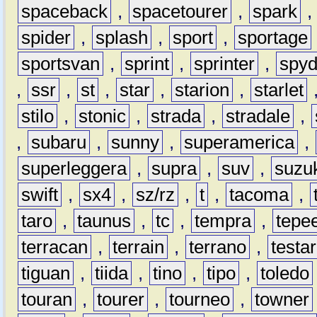
spaceback
,
spacetourer
,
spark
spider
,
splash
,
sport
,
sportage
sportsvan
,
sprint
,
sprinter
,
spyd
,
ssr
,
st
,
star
,
starion
,
starlet
stilo
,
stonic
,
strada
,
stradale
,
,
subaru
,
sunny
,
superamerica
,
superleggera
,
supra
,
suv
,
suzu
swift
,
sx4
,
sz/rz
,
t
,
tacoma
,
taro
,
taunus
,
tc
,
tempra
,
tepe
terracan
,
terrain
,
terrano
,
testa
tiguan
,
tiida
,
tino
,
tipo
,
toledo
touran
,
tourer
,
tourneo
,
towner