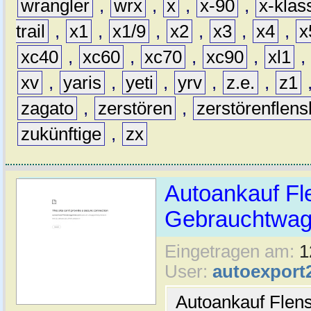
wrangler
,
wrx
,
x
,
x-90
,
x-klas
trail
,
x1
,
x1/9
,
x2
,
x3
,
x4
,
x
xc40
,
xc60
,
xc70
,
xc90
,
xl1
,
xv
,
yaris
,
yeti
,
yrv
,
z.e.
,
z1
zagato
,
zerstören
,
zerstörenflen
zukünftige
,
zx
Autoankauf Fl
Gebrauchtwage
Eingetragen am:
1
User:
autoexport
Autoankauf Flen