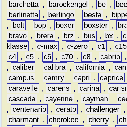
barchetta
,
barockengel
,
be
,
be
berlinetta
,
berlingo
,
besta
,
bipp
,
bolt
,
bop
,
boxer
,
boxster
,
br
bravo
,
brera
,
brz
,
bus
,
bx
,
c
klasse
,
c-max
,
c-zero
,
c1
,
c15
c4
,
c5
,
c6
,
c70
,
c8
,
cabrio
,
caliber
,
calibra
,
california
,
cam
campus
,
camry
,
capri
,
caprice
caravelle
,
carens
,
carina
,
cari
cascada
,
cayenne
,
cayman
,
ce
,
centenario
,
cerato
,
challenger
charmant
,
cherokee
,
cherry
,
ch