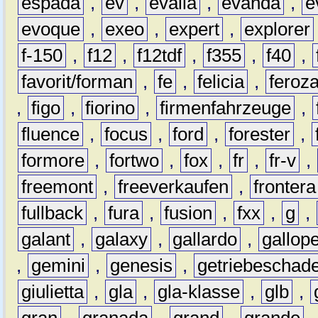
espada
,
ev
,
evalia
,
evanda
,
e
evoque
,
exeo
,
expert
,
explorer
f-150
,
f12
,
f12tdf
,
f355
,
f40
,
favorit/forman
,
fe
,
felicia
,
feroz
,
figo
,
fiorino
,
firmenfahrzeuge
,
fluence
,
focus
,
ford
,
forester
,
formore
,
fortwo
,
fox
,
fr
,
fr-v
,
freemont
,
freeverkaufen
,
frontera
fullback
,
fura
,
fusion
,
fxx
,
g
,
galant
,
galaxy
,
gallardo
,
gallop
,
gemini
,
genesis
,
getriebeschad
giulietta
,
gla
,
gla-klasse
,
glb
,