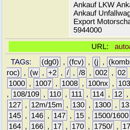
Ankauf LKW Ank
Ankauf Unfallwa
Export Motorsch
5944000
URL:
auto
TAGs:
(dg0)
,
(fcv)
,
(j
,
(komb
roc)
,
(w
,
+2
,
/
,
/8
,
002
,
02
1000
,
1007
,
1008
,
100nx
,
10
,
108/109
,
110
,
111
,
114
,
12
127
,
12m/15m
,
130
,
1300
,
13
145
,
146
,
147
,
15
,
1500/1600
164
,
166
,
17
,
170
,
1750/
,
1