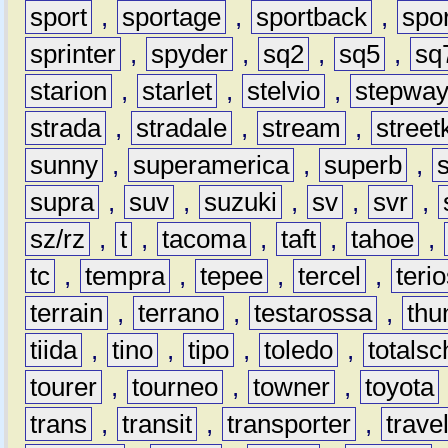
sport
,
sportage
,
sportback
,
spo
sprinter
,
spyder
,
sq2
,
sq5
,
sq
starion
,
starlet
,
stelvio
,
stepwa
strada
,
stradale
,
stream
,
street
sunny
,
superamerica
,
superb
,
supra
,
suv
,
suzuki
,
sv
,
svr
,
sz/rz
,
t
,
tacoma
,
taft
,
tahoe
,
tc
,
tempra
,
tepee
,
tercel
,
teri
terrain
,
terrano
,
testarossa
,
thu
tiida
,
tino
,
tipo
,
toledo
,
totals
tourer
,
tourneo
,
towner
,
toyota
trans
,
transit
,
transporter
,
travel