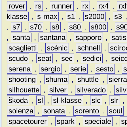
rover
,
rs
,
runner
,
rx
,
rx4
,
rx
klasse
,
s-max
,
s1
,
s2000
,
s3
,
s7
,
s70
,
s8
,
s80
,
s800
,
s9
,
santa
,
santana
,
sapporo
,
satis
scaglietti
,
scénic
,
schnell
,
sciro
scudo
,
seat
,
sec
,
sedici
,
seic
serena
,
sergio
,
serie
,
sesto
,
shooting
,
shuma
,
shuttle
,
sierr
silhouette
,
silver
,
silverado
,
silv
škoda
,
sl
,
sl-klasse
,
slc
,
slr
,
solenza
,
sonata
,
sorento
,
soul
spacetourer
,
spark
,
speciale
,
s