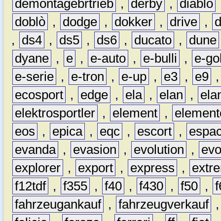
demontagebrtrieb
,
derby
,
diablo
doblò
,
dodge
,
dokker
,
drive
,
,
ds4
,
ds5
,
ds6
,
ducato
,
dune
dyane
,
e
,
e-auto
,
e-bulli
,
e-gol
e-serie
,
e-tron
,
e-up
,
e3
,
e9
ecosport
,
edge
,
ela
,
elan
,
ela
elektrosportler
,
element
,
element
eos
,
epica
,
eqc
,
escort
,
espa
evanda
,
evasion
,
evolution
,
ev
explorer
,
export
,
express
,
extr
f12tdf
,
f355
,
f40
,
f430
,
f50
,
f
fahrzeugankauf
,
fahrzeugverkauf