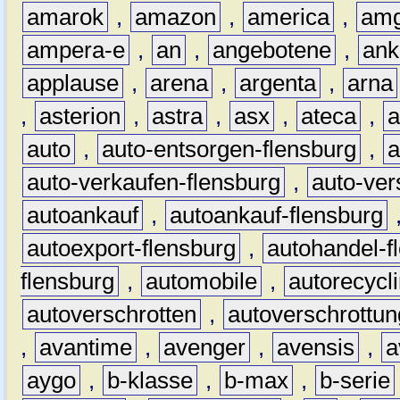
amarok
,
amazon
,
america
,
am
ampera-e
,
an
,
angebotene
,
ank
applause
,
arena
,
argenta
,
arna
,
asterion
,
astra
,
asx
,
ateca
,
a
auto
,
auto-entsorgen-flensburg
,
a
auto-verkaufen-flensburg
,
auto-ver
autoankauf
,
autoankauf-flensburg
autoexport-flensburg
,
autohandel-f
flensburg
,
automobile
,
autorecycl
autoverschrotten
,
autoverschrottun
,
avantime
,
avenger
,
avensis
,
a
aygo
,
b-klasse
,
b-max
,
b-serie