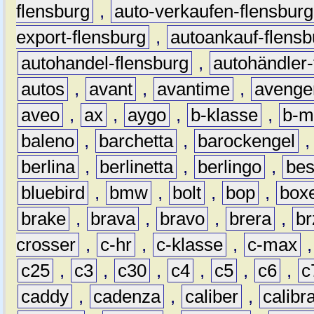
flensburg
,
auto-verkaufen-flensburg
export-flensburg
,
autoankauf-flensb
autohandel-flensburg
,
autohändler-
autos
,
avant
,
avantime
,
avenge
aveo
,
ax
,
aygo
,
b-klasse
,
b-m
baleno
,
barchetta
,
barockengel
berlina
,
berlinetta
,
berlingo
,
bes
bluebird
,
bmw
,
bolt
,
bop
,
box
brake
,
brava
,
bravo
,
brera
,
br
crosser
,
c-hr
,
c-klasse
,
c-max
c25
,
c3
,
c30
,
c4
,
c5
,
c6
,
c
caddy
,
cadenza
,
caliber
,
calibr