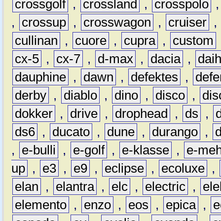
crossgolf
,
crossland
,
crosspolo
,
crossup
,
crosswagon
,
cruiser
,
cullinan
,
cuore
,
cupra
,
custom
cx-5
,
cx-7
,
d-max
,
dacia
,
dai
dauphine
,
dawn
,
defektes
,
defe
derby
,
diablo
,
dino
,
disco
,
dis
dokker
,
drive
,
drophead
,
ds
,
ds6
,
ducato
,
dune
,
durango
,
,
e-bulli
,
e-golf
,
e-klasse
,
e-meh
up
,
e3
,
e9
,
eclipse
,
ecoluxe
,
elan
,
elantra
,
elc
,
electric
,
ele
elemento
,
enzo
,
eos
,
epica
,
e