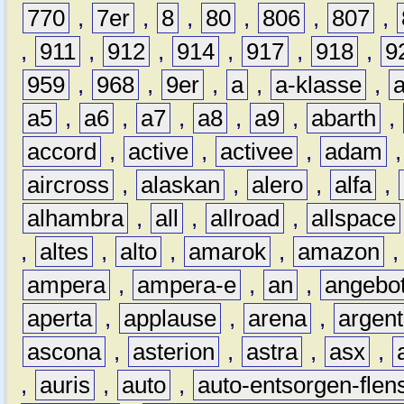
770
,
7er
,
8
,
80
,
806
,
807
,
,
911
,
912
,
914
,
917
,
918
,
9
959
,
968
,
9er
,
a
,
a-klasse
,
a5
,
a6
,
a7
,
a8
,
a9
,
abarth
,
accord
,
active
,
activee
,
adam
aircross
,
alaskan
,
alero
,
alfa
,
alhambra
,
all
,
allroad
,
allspace
,
altes
,
alto
,
amarok
,
amazon
ampera
,
ampera-e
,
an
,
angebo
aperta
,
applause
,
arena
,
argen
ascona
,
asterion
,
astra
,
asx
,
,
auris
,
auto
,
auto-entsorgen-flen