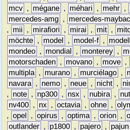
mcv
,
mégane
,
méhari
,
mehr
,
mercedes-amg
,
mercedes-mayba
,
mii
,
mirafiori
,
mirai
,
mit
,
mit
möchte
,
model
,
model-f
,
model
mondeo
,
mondial
,
monterey
,
m
motorschaden
,
movano
,
move
,
multipla
,
murano
,
murciélago
,
navara
,
nemo
,
neue
,
nicht
,
ni
,
note
,
np300
,
nsx
,
nubira
,
nu
nv400
,
nx
,
octavia
,
ohne
,
oly
,
opel
,
opirus
,
optima
,
orion
,
outlander
,
p1800
,
pajero
,
pajun