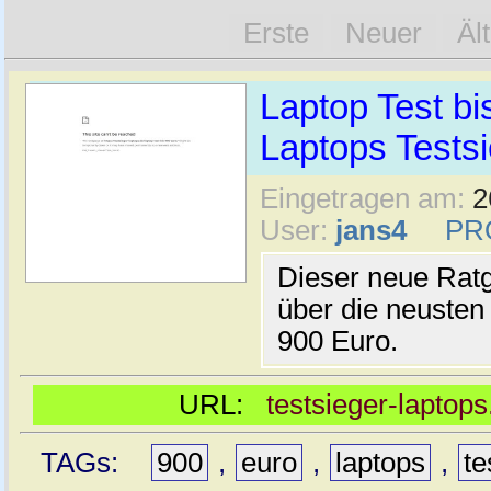
Erste
Neuer
Äl
Laptop Test b
Laptops Tests
Eingetragen am:
2
User:
jans4
PR
Dieser neue Ratg
über die neusten
900 Euro.
URL:
testsieger-laptops
TAGs:
900
,
euro
,
laptops
,
te