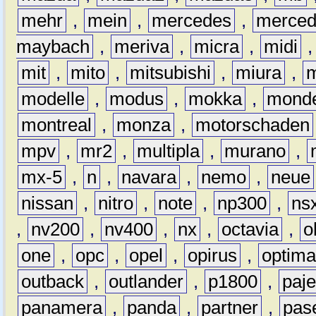
mehr
,
mein
,
mercedes
,
merce
maybach
,
meriva
,
micra
,
midi
mit
,
mito
,
mitsubishi
,
miura
,
modelle
,
modus
,
mokka
,
mond
montreal
,
monza
,
motorschaden
mpv
,
mr2
,
multipla
,
murano
,
mx-5
,
n
,
navara
,
nemo
,
neue
nissan
,
nitro
,
note
,
np300
,
ns
,
nv200
,
nv400
,
nx
,
octavia
,
o
one
,
opc
,
opel
,
opirus
,
optim
outback
,
outlander
,
p1800
,
paje
panamera
,
panda
,
partner
,
pas