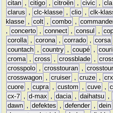
citan
,
citigo
,
citroën
,
civic
,
cla
clarus
,
clc-klasse
,
clio
,
clk-kla
klasse
,
colt
,
combo
,
commande
,
concerto
,
connect
,
consul
,
co
corolla
,
corona
,
corrado
,
corsa
countach
,
country
,
coupé
,
couri
croma
,
cross
,
crossblade
,
cros
crosspolo
,
crosstouran
,
crosstou
crosswagon
,
cruiser
,
cruze
,
cr
cuore
,
cupra
,
custom
,
cuve
,
cx-7
,
d-max
,
dacia
,
daihatsu
,
dawn
,
defektes
,
defender
,
dein