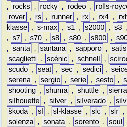
,
rocks
,
rocky
,
rodeo
,
rolls-royc
rover
,
rs
,
runner
,
rx
,
rx4
,
rx
klasse
,
s-max
,
s1
,
s2000
,
s3
,
s7
,
s70
,
s8
,
s80
,
s800
,
s9
,
santa
,
santana
,
sapporo
,
satis
scaglietti
,
scénic
,
schnell
,
sciro
scudo
,
seat
,
sec
,
sedici
,
seic
serena
,
sergio
,
serie
,
sesto
,
shooting
,
shuma
,
shuttle
,
sierr
silhouette
,
silver
,
silverado
,
silv
škoda
,
sl
,
sl-klasse
,
slc
,
slr
,
solenza
,
sonata
,
sorento
,
soul