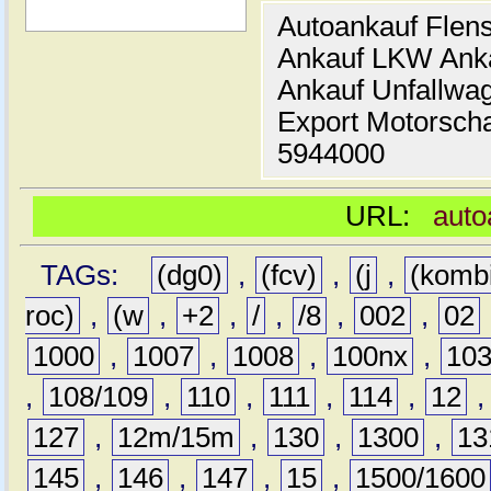
Autoankauf Flen
Ankauf LKW Ank
Ankauf Unfallwa
Export Motorsch
5944000
URL:
auto
TAGs:
(dg0)
,
(fcv)
,
(j
,
(komb
roc)
,
(w
,
+2
,
/
,
/8
,
002
,
02
1000
,
1007
,
1008
,
100nx
,
10
,
108/109
,
110
,
111
,
114
,
12
127
,
12m/15m
,
130
,
1300
,
13
145
,
146
,
147
,
15
,
1500/1600