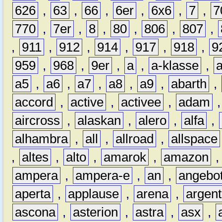
626
,
63
,
66
,
6er
,
6x6
,
7
,
7
770
,
7er
,
8
,
80
,
806
,
807
,
,
911
,
912
,
914
,
917
,
918
,
9
959
,
968
,
9er
,
a
,
a-klasse
,
a5
,
a6
,
a7
,
a8
,
a9
,
abarth
,
accord
,
active
,
activee
,
adam
aircross
,
alaskan
,
alero
,
alfa
,
alhambra
,
all
,
allroad
,
allspace
,
altes
,
alto
,
amarok
,
amazon
ampera
,
ampera-e
,
an
,
angebo
aperta
,
applause
,
arena
,
argen
ascona
,
asterion
,
astra
,
asx
,