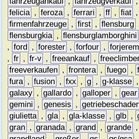
fahrzeugankauf
,
fahrzeugverkauf
felicia
,
feroza
,
ferrari
,
ff
,
fiat
firmenfahrzeuge
,
first
,
flensburg
flensburgkia
,
flensburglamborghini
,
ford
,
forester
,
forfour
,
forjere
,
fr
,
fr-v
,
freeankauf
,
freeclimbe
freeverkaufen
,
frontera
,
fuego
,
fura
,
fusion
,
fxx
,
g
,
g-klasse
galaxy
,
gallardo
,
galloper
,
gear
gemini
,
genesis
,
getriebeschade
giulietta
,
gla
,
gla-klasse
,
glb
,
gran
,
granada
,
grand
,
grande
grandland
,
großer
,
gs
,
gs/gsa