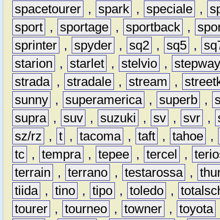
spacetourer
,
spark
,
speciale
,
s
sport
,
sportage
,
sportback
,
spo
sprinter
,
spyder
,
sq2
,
sq5
,
sq
starion
,
starlet
,
stelvio
,
stepwa
strada
,
stradale
,
stream
,
street
sunny
,
superamerica
,
superb
,
supra
,
suv
,
suzuki
,
sv
,
svr
,
sz/rz
,
t
,
tacoma
,
taft
,
tahoe
,
tc
,
tempra
,
tepee
,
tercel
,
teri
terrain
,
terrano
,
testarossa
,
thu
tiida
,
tino
,
tipo
,
toledo
,
totals
tourer
,
tourneo
,
towner
,
toyota