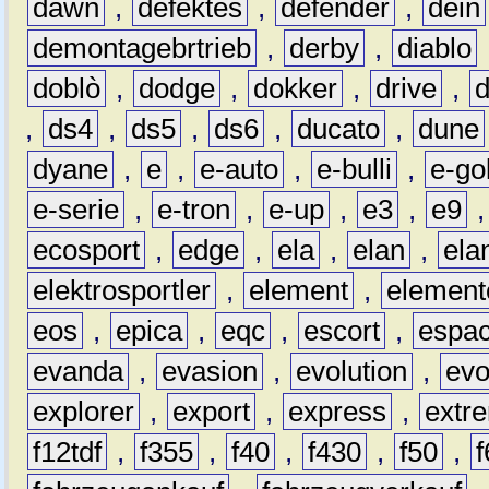
dawn
,
defektes
,
defender
,
dein
demontagebrtrieb
,
derby
,
diablo
doblò
,
dodge
,
dokker
,
drive
,
,
ds4
,
ds5
,
ds6
,
ducato
,
dune
dyane
,
e
,
e-auto
,
e-bulli
,
e-gol
e-serie
,
e-tron
,
e-up
,
e3
,
e9
ecosport
,
edge
,
ela
,
elan
,
ela
elektrosportler
,
element
,
element
eos
,
epica
,
eqc
,
escort
,
espa
evanda
,
evasion
,
evolution
,
ev
explorer
,
export
,
express
,
extr
f12tdf
,
f355
,
f40
,
f430
,
f50
,
f