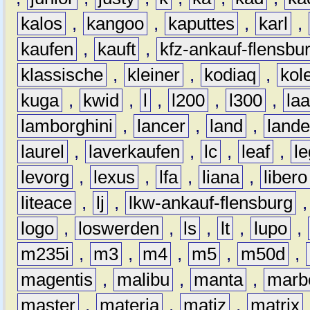
kalos
,
kangoo
,
kaputtes
,
karl
,
kaufen
,
kauft
,
kfz-ankauf-flensbu
klassische
,
kleiner
,
kodiaq
,
kol
kuga
,
kwid
,
l
,
l200
,
l300
,
la
lamborghini
,
lancer
,
land
,
lande
laurel
,
laverkaufen
,
lc
,
leaf
,
l
levorg
,
lexus
,
lfa
,
liana
,
libero
liteace
,
lj
,
lkw-ankauf-flensburg
logo
,
loswerden
,
ls
,
lt
,
lupo
,
m235i
,
m3
,
m4
,
m5
,
m50d
,
magentis
,
malibu
,
manta
,
marb
master
,
materia
,
matiz
,
matrix