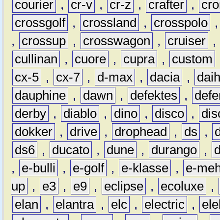
courier
,
cr-v
,
cr-z
,
crafter
,
cr
crossgolf
,
crossland
,
crosspolo
,
crossup
,
crosswagon
,
cruiser
,
cullinan
,
cuore
,
cupra
,
custom
cx-5
,
cx-7
,
d-max
,
dacia
,
dai
dauphine
,
dawn
,
defektes
,
defe
derby
,
diablo
,
dino
,
disco
,
dis
dokker
,
drive
,
drophead
,
ds
,
ds6
,
ducato
,
dune
,
durango
,
,
e-bulli
,
e-golf
,
e-klasse
,
e-meh
up
,
e3
,
e9
,
eclipse
,
ecoluxe
,
elan
,
elantra
,
elc
,
electric
,
ele