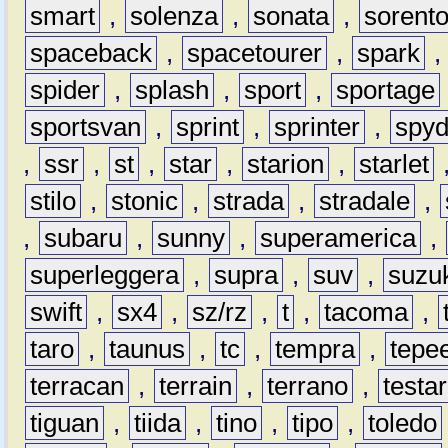
smart
,
solenza
,
sonata
,
sorent
spaceback
,
spacetourer
,
spark
spider
,
splash
,
sport
,
sportage
sportsvan
,
sprint
,
sprinter
,
spyd
,
ssr
,
st
,
star
,
starion
,
starlet
stilo
,
stonic
,
strada
,
stradale
,
,
subaru
,
sunny
,
superamerica
,
superleggera
,
supra
,
suv
,
suzu
swift
,
sx4
,
sz/rz
,
t
,
tacoma
,
taro
,
taunus
,
tc
,
tempra
,
tepe
terracan
,
terrain
,
terrano
,
testa
tiguan
,
tiida
,
tino
,
tipo
,
toledo