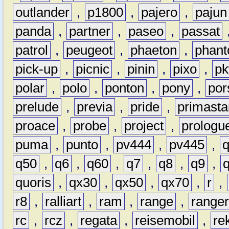
outlander
,
p1800
,
pajero
,
pajun
panda
,
partner
,
paseo
,
passat
patrol
,
peugeot
,
phaeton
,
phan
pick-up
,
picnic
,
pinin
,
pixo
,
p
polar
,
polo
,
ponton
,
pony
,
por
prelude
,
previa
,
pride
,
primasta
proace
,
probe
,
project
,
prologu
puma
,
punto
,
pv444
,
pv445
,
q50
,
q6
,
q60
,
q7
,
q8
,
q9
,
quoris
,
qx30
,
qx50
,
qx70
,
r
,
r8
,
ralliart
,
ram
,
range
,
range
rc
,
rcz
,
regata
,
reisemobil
,
re