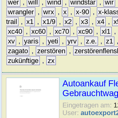
wer
,
will
,
wind
,
windstar
,
wir
wrangler
,
wrx
,
x
,
x-90
,
x-klas
trail
,
x1
,
x1/9
,
x2
,
x3
,
x4
,
x
xc40
,
xc60
,
xc70
,
xc90
,
xl1
,
xv
,
yaris
,
yeti
,
yrv
,
z.e.
,
z1
zagato
,
zerstören
,
zerstörenflen
zukünftige
,
zx
Autoankauf Fl
Gebrauchtwage
Eingetragen am:
1
User:
autoexport