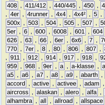
408
,
411/412
,
440/445
,
450
,
,
4er
,
4runner
,
4x4
,
4x4²
,
5
,
500x
,
503
,
504
,
505
,
507
,
5
5er
,
6
,
600
,
6008
,
601
,
604
626
,
63
,
66
,
6er
,
6x6
,
7
,
7
770
,
7er
,
8
,
80
,
806
,
807
,
,
911
,
912
,
914
,
917
,
918
,
9
959
,
968
,
9er
,
a
,
a-klasse
,
a5
,
a6
,
a7
,
a8
,
a9
,
abarth
,
accord
,
active
,
activee
,
adam
aircross
,
alaskan
,
alero
,
alfa
,
alhambra
,
all
,
allroad
,
allspace