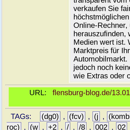
transparent vom 
verkaufen Sie fai
höchstmöglichen 
Online-Rechner,
herauszufinden, w
Medien wert ist. 
Marktpreis für I
Automobilmarkt. 
jedoch noch kein
wie Extras oder 
URL:
flensburg-blog.de/13.0
TAGs:
(dg0)
,
(fcv)
,
(j
,
(komb
roc)
,
(w
,
+2
,
/
,
/8
,
002
,
02