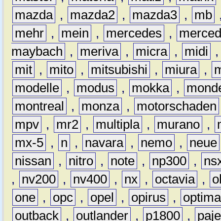
mazda
,
mazda2
,
mazda3
,
mb
mehr
,
mein
,
mercedes
,
merce
maybach
,
meriva
,
micra
,
midi
mit
,
mito
,
mitsubishi
,
miura
,
modelle
,
modus
,
mokka
,
mond
montreal
,
monza
,
motorschaden
mpv
,
mr2
,
multipla
,
murano
,
mx-5
,
n
,
navara
,
nemo
,
neue
nissan
,
nitro
,
note
,
np300
,
ns
,
nv200
,
nv400
,
nx
,
octavia
,
o
one
,
opc
,
opel
,
opirus
,
optim
outback
,
outlander
,
p1800
,
paje