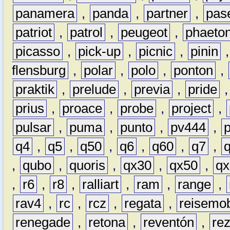
panamera
,
panda
,
partner
,
pas
patriot
,
patrol
,
peugeot
,
phaeto
picasso
,
pick-up
,
picnic
,
pinin
flensburg
,
polar
,
polo
,
ponton
,
praktik
,
prelude
,
previa
,
pride
prius
,
proace
,
probe
,
project
,
pulsar
,
puma
,
punto
,
pv444
,
q4
,
q5
,
q50
,
q6
,
q60
,
q7
,
,
qubo
,
quoris
,
qx30
,
qx50
,
qx
,
r6
,
r8
,
ralliart
,
ram
,
range
,
rav4
,
rc
,
rcz
,
regata
,
reisemob
renegade
,
retona
,
reventón
,
re