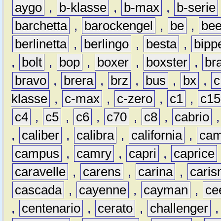
aygo
,
b-klasse
,
b-max
,
b-serie
barchetta
,
barockengel
,
be
,
be
berlinetta
,
berlingo
,
besta
,
bipp
,
bolt
,
bop
,
boxer
,
boxster
,
br
bravo
,
brera
,
brz
,
bus
,
bx
,
c
klasse
,
c-max
,
c-zero
,
c1
,
c15
c4
,
c5
,
c6
,
c70
,
c8
,
cabrio
,
caliber
,
calibra
,
california
,
cam
campus
,
camry
,
capri
,
caprice
caravelle
,
carens
,
carina
,
cari
cascada
,
cayenne
,
cayman
,
ce
,
centenario
,
cerato
,
challenger