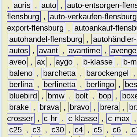
,
auris
,
auto
,
auto-entsorgen-flen
flensburg
,
auto-verkaufen-flensburg
export-flensburg
,
autoankauf-flensb
autohandel-flensburg
,
autohändler-
autos
,
avant
,
avantime
,
avenge
aveo
,
ax
,
aygo
,
b-klasse
,
b-m
baleno
,
barchetta
,
barockengel
berlina
,
berlinetta
,
berlingo
,
bes
bluebird
,
bmw
,
bolt
,
bop
,
box
brake
,
brava
,
bravo
,
brera
,
br
crosser
,
c-hr
,
c-klasse
,
c-max
c25
,
c3
,
c30
,
c4
,
c5
,
c6
,
c