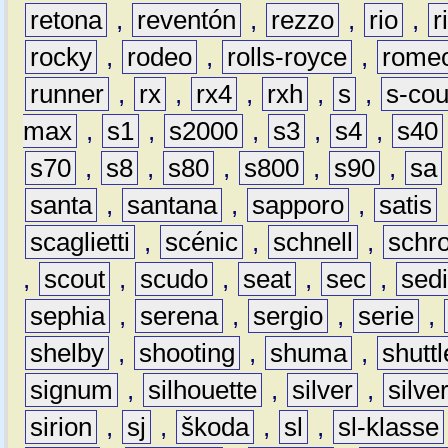
retona
,
reventón
,
rezzo
,
rio
,
r
rocky
,
rodeo
,
rolls-royce
,
rome
runner
,
rx
,
rx4
,
rxh
,
s
,
s-co
max
,
s1
,
s2000
,
s3
,
s4
,
s40
s70
,
s8
,
s80
,
s800
,
s90
,
sa
santa
,
santana
,
sapporo
,
satis
scaglietti
,
scénic
,
schnell
,
schro
,
scout
,
scudo
,
seat
,
sec
,
sedi
sephia
,
serena
,
sergio
,
serie
,
shelby
,
shooting
,
shuma
,
shuttl
signum
,
silhouette
,
silver
,
silve
sirion
,
sj
,
škoda
,
sl
,
sl-klasse