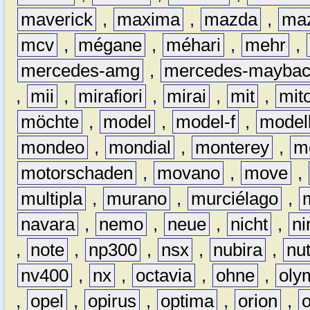
maverick
,
maxima
,
mazda
,
ma
mcv
,
mégane
,
méhari
,
mehr
,
mercedes-amg
,
mercedes-mayba
,
mii
,
mirafiori
,
mirai
,
mit
,
mit
möchte
,
model
,
model-f
,
model
mondeo
,
mondial
,
monterey
,
m
motorschaden
,
movano
,
move
,
multipla
,
murano
,
murciélago
,
navara
,
nemo
,
neue
,
nicht
,
ni
,
note
,
np300
,
nsx
,
nubira
,
nu
nv400
,
nx
,
octavia
,
ohne
,
oly
,
opel
,
opirus
,
optima
,
orion
,