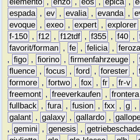
elemento
,
enzo
,
eos
,
epica
,
e
espada
,
ev
,
evalia
,
evanda
,
e
evoque
,
exeo
,
expert
,
explorer
f-150
,
f12
,
f12tdf
,
f355
,
f40
,
favorit/forman
,
fe
,
felicia
,
feroz
,
figo
,
fiorino
,
firmenfahrzeuge
,
fluence
,
focus
,
ford
,
forester
,
formore
,
fortwo
,
fox
,
fr
,
fr-v
,
freemont
,
freeverkaufen
,
frontera
fullback
,
fura
,
fusion
,
fxx
,
g
,
galant
,
galaxy
,
gallardo
,
gallop
,
gemini
,
genesis
,
getriebeschad