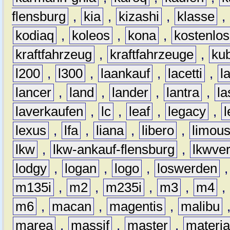
flensburg
,
kia
,
kizashi
,
klasse
,
kodiaq
,
koleos
,
kona
,
kostenlos
kraftfahrzeug
,
kraftfahrzeuge
,
kub
l200
,
l300
,
laankauf
,
lacetti
,
l
lancer
,
land
,
lander
,
lantra
,
la
laverkaufen
,
lc
,
leaf
,
legacy
,
lexus
,
lfa
,
liana
,
libero
,
limous
lkw
,
lkw-ankauf-flensburg
,
lkwver
lodgy
,
logan
,
logo
,
loswerden
m135i
,
m2
,
m235i
,
m3
,
m4
,
m6
,
macan
,
magentis
,
malibu
marea
,
massif
,
master
,
materi