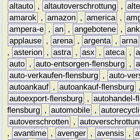
altauto
,
altautoverschrottung
,
alt
amarok
,
amazon
,
america
,
am
ampera-e
,
an
,
angebotene
,
ank
applause
,
arena
,
argenta
,
arna
,
asterion
,
astra
,
asx
,
ateca
,
a
auto
,
auto-entsorgen-flensburg
,
a
auto-verkaufen-flensburg
,
auto-ver
autoankauf
,
autoankauf-flensburg
autoexport-flensburg
,
autohandel-f
flensburg
,
automobile
,
autorecycl
autoverschrotten
,
autoverschrottun
,
avantime
,
avenger
,
avensis
,
a