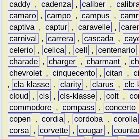
caddy
,
cadenza
,
caliber
,
calibr
camaro
,
campo
,
campus
,
camr
captiva
,
captur
,
caravelle
,
care
carnival
,
carrera
,
cascada
,
cay
celerio
,
celica
,
cell
,
centenario
charade
,
charger
,
charmant
,
ch
chevrolet
,
cinquecento
,
citan
,
c
,
cla-klasse
,
clarity
,
clarus
,
clc-
cloud
,
cls
,
cls-klasse
,
colt
,
c
commodore
,
compass
,
concerto
copen
,
cordia
,
cordoba
,
corolla
corsa
,
corvette
,
cougar
,
counta