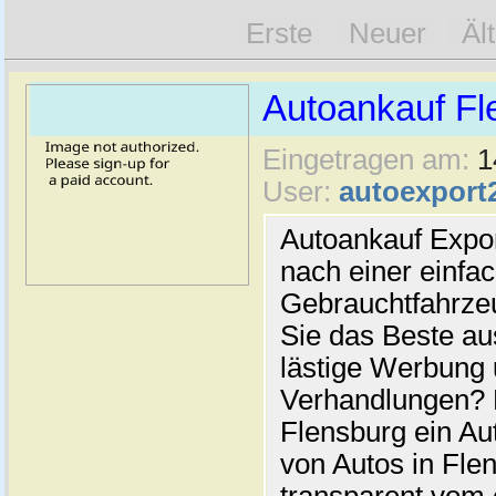
Erste
Neuer
Äl
Autoankauf Fl
Eingetragen am:
1
User:
autoexport
Autoankauf Expo
nach einer einfac
Gebrauchtfahrze
Sie das Beste au
lästige Werbung
Verhandlungen? 
Flensburg ein Au
von Autos in Flen