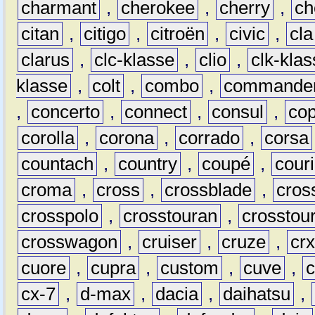
charmant
,
cherokee
,
cherry
,
ch
citan
,
citigo
,
citroën
,
civic
,
cla
clarus
,
clc-klasse
,
clio
,
clk-kla
klasse
,
colt
,
combo
,
commande
,
concerto
,
connect
,
consul
,
co
corolla
,
corona
,
corrado
,
corsa
countach
,
country
,
coupé
,
couri
croma
,
cross
,
crossblade
,
cros
crosspolo
,
crosstouran
,
crosstou
crosswagon
,
cruiser
,
cruze
,
cr
cuore
,
cupra
,
custom
,
cuve
,
cx-7
,
d-max
,
dacia
,
daihatsu
,