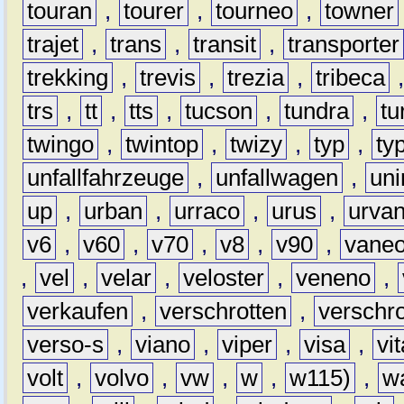
touran
,
tourer
,
tourneo
,
towner
trajet
,
trans
,
transit
,
transporter
trekking
,
trevis
,
trezia
,
tribeca
trs
,
tt
,
tts
,
tucson
,
tundra
,
tu
twingo
,
twintop
,
twizy
,
typ
,
ty
unfallfahrzeuge
,
unfallwagen
,
un
up
,
urban
,
urraco
,
urus
,
urva
v6
,
v60
,
v70
,
v8
,
v90
,
vane
,
vel
,
velar
,
veloster
,
veneno
,
verkaufen
,
verschrotten
,
verschro
verso-s
,
viano
,
viper
,
visa
,
vi
volt
,
volvo
,
vw
,
w
,
w115)
,
w