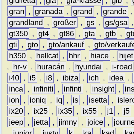
giulietta
,
gla
,
gla-klasse
,
glb
,
gran
,
granada
,
grand
,
grande
grandland
,
großer
,
gs
,
gs/gsa
gt350
,
gt4
,
gt86
,
gta
,
gtb
,
gt
gti
,
gto
,
gto/ankauf
,
gto/verkauf
h350
,
hellcat
,
hhr
,
hiace
,
hijet
,
hr-v
,
huracán
,
hyundai
,
i-road
i40
,
i5
,
i8
,
ibiza
,
ich
,
idea
,
inca
,
infiniti
,
infinti
,
insight
,
in
ion
,
ioniq
,
iq
,
is
,
isetta
,
isler
ix20
,
ix25
,
ix35
,
ix55
,
j1
,
j5
jeep
,
jetta
,
jimny
,
joice
,
journ
,
junior
,
justy
,
k
,
ka
,
kad
,
ka