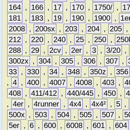
164
,
166
,
17
,
170
,
1750/
,
1
181
,
183
,
19
,
190
,
1900
,
1e
2008
,
200sx
,
203
,
204
,
205
212
,
220
,
240
,
25
,
250
,
250
288
,
29
,
2cv
,
2er
,
3
,
3/20
,
300zx
,
304
,
305
,
306
,
307
,
33
,
330
,
34
,
348
,
350z
,
356
,
4
,
400
,
4007
,
4008
,
403
,
4
408
,
411/412
,
440/445
,
450
,
,
4er
,
4runner
,
4x4
,
4x4²
,
5
,
500x
,
503
,
504
,
505
,
507
,
5
5er
,
6
,
600
,
6008
,
601
,
604