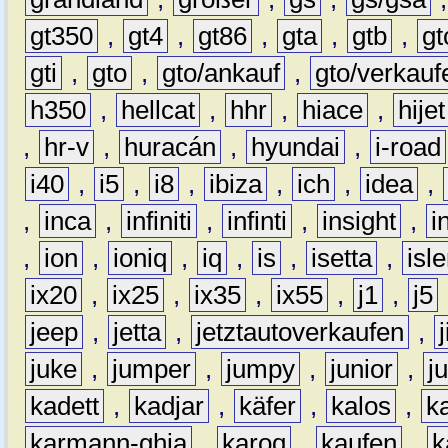
gt350
,
gt4
,
gt86
,
gta
,
gtb
,
gt
gti
,
gto
,
gto/ankauf
,
gto/verkauf
h350
,
hellcat
,
hhr
,
hiace
,
hijet
,
hr-v
,
huracán
,
hyundai
,
i-road
i40
,
i5
,
i8
,
ibiza
,
ich
,
idea
,
,
inca
,
infiniti
,
infinti
,
insight
,
i
,
ion
,
ioniq
,
iq
,
is
,
isetta
,
isl
ix20
,
ix25
,
ix35
,
ix55
,
j1
,
j5
jeep
,
jetta
,
jetztautoverkaufen
,
juke
,
jumper
,
jumpy
,
junior
,
j
kadett
,
kadjar
,
käfer
,
kalos
,
k
karmann-ghia
,
karoq
,
kaufen
,
k