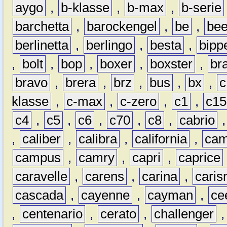
aygo
,
b-klasse
,
b-max
,
b-serie
barchetta
,
barockengel
,
be
,
be
berlinetta
,
berlingo
,
besta
,
bipp
,
bolt
,
bop
,
boxer
,
boxster
,
br
bravo
,
brera
,
brz
,
bus
,
bx
,
c
klasse
,
c-max
,
c-zero
,
c1
,
c15
c4
,
c5
,
c6
,
c70
,
c8
,
cabrio
,
caliber
,
calibra
,
california
,
cam
campus
,
camry
,
capri
,
caprice
caravelle
,
carens
,
carina
,
cari
cascada
,
cayenne
,
cayman
,
ce
,
centenario
,
cerato
,
challenger