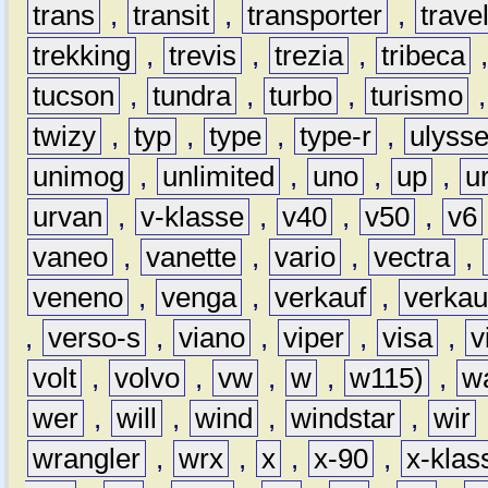
trans
,
transit
,
transporter
,
travel
trekking
,
trevis
,
trezia
,
tribeca
tucson
,
tundra
,
turbo
,
turismo
twizy
,
typ
,
type
,
type-r
,
ulyss
unimog
,
unlimited
,
uno
,
up
,
u
urvan
,
v-klasse
,
v40
,
v50
,
v6
vaneo
,
vanette
,
vario
,
vectra
,
veneno
,
venga
,
verkauf
,
verkau
,
verso-s
,
viano
,
viper
,
visa
,
v
volt
,
volvo
,
vw
,
w
,
w115)
,
w
wer
,
will
,
wind
,
windstar
,
wir
wrangler
,
wrx
,
x
,
x-90
,
x-klas