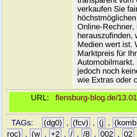
transparent vom 
verkaufen Sie fai
höchstmöglichen 
Online-Rechner,
herauszufinden, w
Medien wert ist. 
Marktpreis für I
Automobilmarkt. 
jedoch noch kein
wie Extras oder 
URL:
flensburg-blog.de/13.0
TAGs:
(dg0)
,
(fcv)
,
(j
,
(komb
roc)
,
(w
,
+2
,
/
,
/8
,
002
,
02