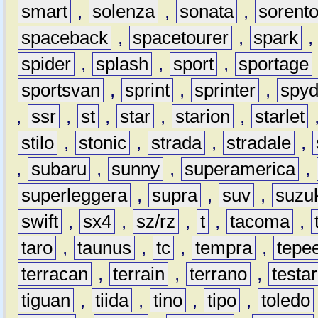
smart
,
solenza
,
sonata
,
sorent
spaceback
,
spacetourer
,
spark
spider
,
splash
,
sport
,
sportage
sportsvan
,
sprint
,
sprinter
,
spyd
,
ssr
,
st
,
star
,
starion
,
starlet
stilo
,
stonic
,
strada
,
stradale
,
,
subaru
,
sunny
,
superamerica
,
superleggera
,
supra
,
suv
,
suzu
swift
,
sx4
,
sz/rz
,
t
,
tacoma
,
taro
,
taunus
,
tc
,
tempra
,
tepe
terracan
,
terrain
,
terrano
,
testa
tiguan
,
tiida
,
tino
,
tipo
,
toledo