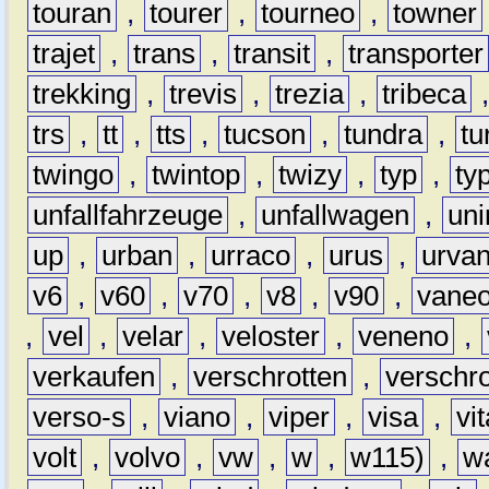
touran
,
tourer
,
tourneo
,
towner
trajet
,
trans
,
transit
,
transporter
trekking
,
trevis
,
trezia
,
tribeca
trs
,
tt
,
tts
,
tucson
,
tundra
,
tu
twingo
,
twintop
,
twizy
,
typ
,
ty
unfallfahrzeuge
,
unfallwagen
,
un
up
,
urban
,
urraco
,
urus
,
urva
v6
,
v60
,
v70
,
v8
,
v90
,
vane
,
vel
,
velar
,
veloster
,
veneno
,
verkaufen
,
verschrotten
,
verschro
verso-s
,
viano
,
viper
,
visa
,
vi
volt
,
volvo
,
vw
,
w
,
w115)
,
w