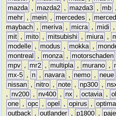
mazda
,
mazda2
,
mazda3
,
mb
mehr
,
mein
,
mercedes
,
merce
maybach
,
meriva
,
micra
,
midi
mit
,
mito
,
mitsubishi
,
miura
,
modelle
,
modus
,
mokka
,
mond
montreal
,
monza
,
motorschaden
mpv
,
mr2
,
multipla
,
murano
,
mx-5
,
n
,
navara
,
nemo
,
neue
nissan
,
nitro
,
note
,
np300
,
ns
,
nv200
,
nv400
,
nx
,
octavia
,
o
one
,
opc
,
opel
,
opirus
,
optim
outback
,
outlander
,
p1800
,
paje