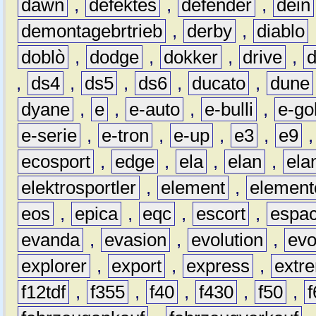
dawn
,
defektes
,
defender
,
dein
demontagebrtrieb
,
derby
,
diablo
doblò
,
dodge
,
dokker
,
drive
,
,
ds4
,
ds5
,
ds6
,
ducato
,
dune
dyane
,
e
,
e-auto
,
e-bulli
,
e-gol
e-serie
,
e-tron
,
e-up
,
e3
,
e9
ecosport
,
edge
,
ela
,
elan
,
ela
elektrosportler
,
element
,
element
eos
,
epica
,
eqc
,
escort
,
espa
evanda
,
evasion
,
evolution
,
ev
explorer
,
export
,
express
,
extr
f12tdf
,
f355
,
f40
,
f430
,
f50
,
f