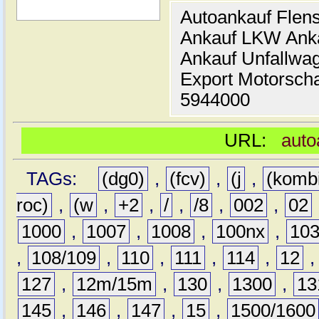
Autoankauf Flen
Ankauf LKW Ank
Ankauf Unfallwa
Export Motorsch
5944000
URL:
auto
TAGs:
(dg0)
,
(fcv)
,
(j
,
(komb
roc)
,
(w
,
+2
,
/
,
/8
,
002
,
02
1000
,
1007
,
1008
,
100nx
,
10
,
108/109
,
110
,
111
,
114
,
12
127
,
12m/15m
,
130
,
1300
,
13
145
,
146
,
147
,
15
,
1500/1600