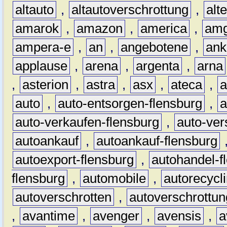
altauto
,
altautoverschrottung
,
alt
amarok
,
amazon
,
america
,
am
ampera-e
,
an
,
angebotene
,
ank
applause
,
arena
,
argenta
,
arna
,
asterion
,
astra
,
asx
,
ateca
,
a
auto
,
auto-entsorgen-flensburg
,
a
auto-verkaufen-flensburg
,
auto-ver
autoankauf
,
autoankauf-flensburg
autoexport-flensburg
,
autohandel-f
flensburg
,
automobile
,
autorecycl
autoverschrotten
,
autoverschrottun
,
avantime
,
avenger
,
avensis
,
a