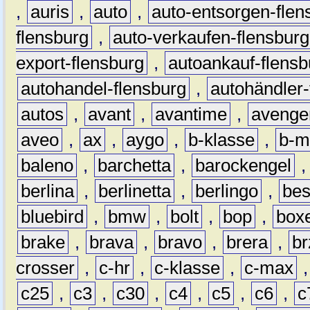
,
auris
,
auto
,
auto-entsorgen-flen
flensburg
,
auto-verkaufen-flensburg
export-flensburg
,
autoankauf-flensb
autohandel-flensburg
,
autohändler-
autos
,
avant
,
avantime
,
avenge
aveo
,
ax
,
aygo
,
b-klasse
,
b-m
baleno
,
barchetta
,
barockengel
berlina
,
berlinetta
,
berlingo
,
bes
bluebird
,
bmw
,
bolt
,
bop
,
box
brake
,
brava
,
bravo
,
brera
,
br
crosser
,
c-hr
,
c-klasse
,
c-max
c25
,
c3
,
c30
,
c4
,
c5
,
c6
,
c