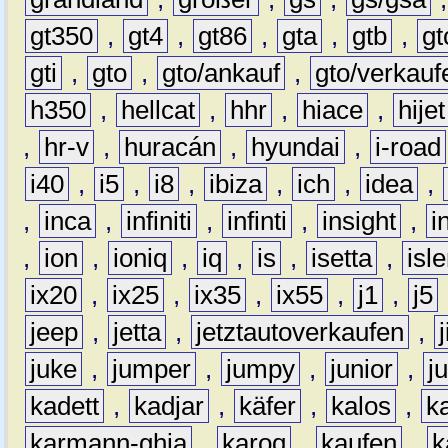
gt350
,
gt4
,
gt86
,
gta
,
gtb
,
gt
gti
,
gto
,
gto/ankauf
,
gto/verkauf
h350
,
hellcat
,
hhr
,
hiace
,
hijet
,
hr-v
,
huracán
,
hyundai
,
i-road
i40
,
i5
,
i8
,
ibiza
,
ich
,
idea
,
,
inca
,
infiniti
,
infinti
,
insight
,
i
,
ion
,
ioniq
,
iq
,
is
,
isetta
,
isl
ix20
,
ix25
,
ix35
,
ix55
,
j1
,
j5
jeep
,
jetta
,
jetztautoverkaufen
,
juke
,
jumper
,
jumpy
,
junior
,
j
kadett
,
kadjar
,
käfer
,
kalos
,
k
karmann-ghia
,
karoq
,
kaufen
,
k