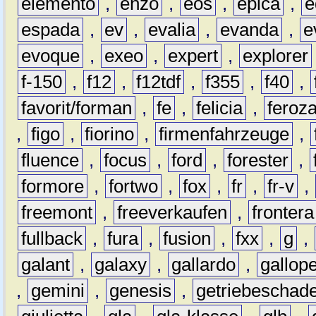
elemento
,
enzo
,
eos
,
epica
,
e
espada
,
ev
,
evalia
,
evanda
,
e
evoque
,
exeo
,
expert
,
explorer
f-150
,
f12
,
f12tdf
,
f355
,
f40
,
favorit/forman
,
fe
,
felicia
,
feroz
,
figo
,
fiorino
,
firmenfahrzeuge
,
fluence
,
focus
,
ford
,
forester
,
formore
,
fortwo
,
fox
,
fr
,
fr-v
,
freemont
,
freeverkaufen
,
frontera
fullback
,
fura
,
fusion
,
fxx
,
g
,
galant
,
galaxy
,
gallardo
,
gallop
,
gemini
,
genesis
,
getriebeschad