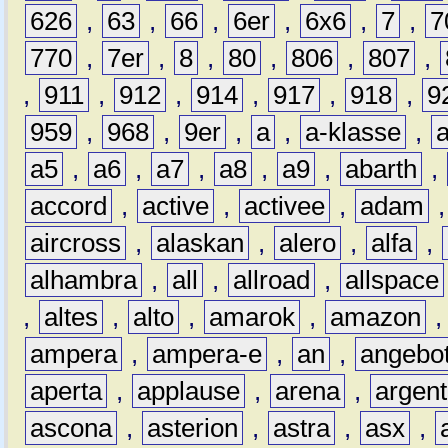
626
,
63
,
66
,
6er
,
6x6
,
7
,
7
770
,
7er
,
8
,
80
,
806
,
807
,
,
911
,
912
,
914
,
917
,
918
,
9
959
,
968
,
9er
,
a
,
a-klasse
,
a5
,
a6
,
a7
,
a8
,
a9
,
abarth
,
accord
,
active
,
activee
,
adam
aircross
,
alaskan
,
alero
,
alfa
,
alhambra
,
all
,
allroad
,
allspace
,
altes
,
alto
,
amarok
,
amazon
ampera
,
ampera-e
,
an
,
angebo
aperta
,
applause
,
arena
,
argen
ascona
,
asterion
,
astra
,
asx
,