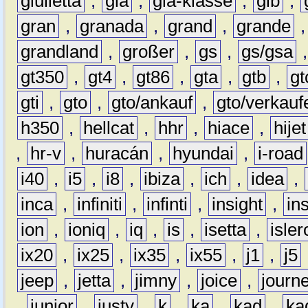
giulietta
,
gla
,
gla-klasse
,
glb
,
gran
,
granada
,
grand
,
grande
grandland
,
großer
,
gs
,
gs/gsa
gt350
,
gt4
,
gt86
,
gta
,
gtb
,
gt
gti
,
gto
,
gto/ankauf
,
gto/verkauf
h350
,
hellcat
,
hhr
,
hiace
,
hijet
,
hr-v
,
huracán
,
hyundai
,
i-road
i40
,
i5
,
i8
,
ibiza
,
ich
,
idea
,
inca
,
infiniti
,
infinti
,
insight
,
in
ion
,
ioniq
,
iq
,
is
,
isetta
,
isler
ix20
,
ix25
,
ix35
,
ix55
,
j1
,
j5
jeep
,
jetta
,
jimny
,
joice
,
journ
,
junior
,
justy
,
k
,
ka
,
kad
,
ka