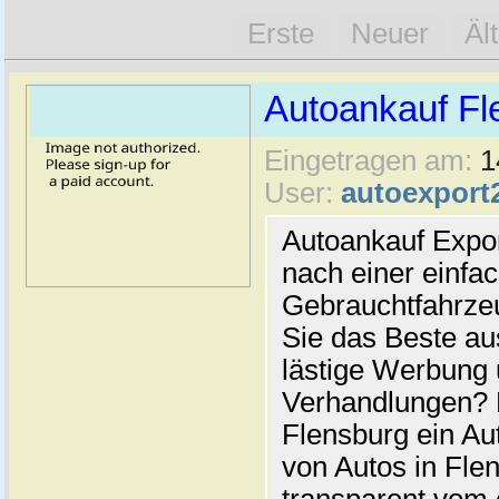
Erste
Neuer
Äl
Autoankauf Fl
Eingetragen am:
1
User:
autoexport
Autoankauf Expo
nach einer einfac
Gebrauchtfahrze
Sie das Beste au
lästige Werbung
Verhandlungen? 
Flensburg ein Au
von Autos in Flen