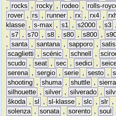
,
rocks
,
rocky
,
rodeo
,
rolls-royc
rover
,
rs
,
runner
,
rx
,
rx4
,
rx
klasse
,
s-max
,
s1
,
s2000
,
s3
,
s7
,
s70
,
s8
,
s80
,
s800
,
s9
,
santa
,
santana
,
sapporo
,
satis
scaglietti
,
scénic
,
schnell
,
sciro
scudo
,
seat
,
sec
,
sedici
,
seic
serena
,
sergio
,
serie
,
sesto
,
shooting
,
shuma
,
shuttle
,
sierr
silhouette
,
silver
,
silverado
,
silv
škoda
,
sl
,
sl-klasse
,
slc
,
slr
,
solenza
,
sonata
,
sorento
,
soul