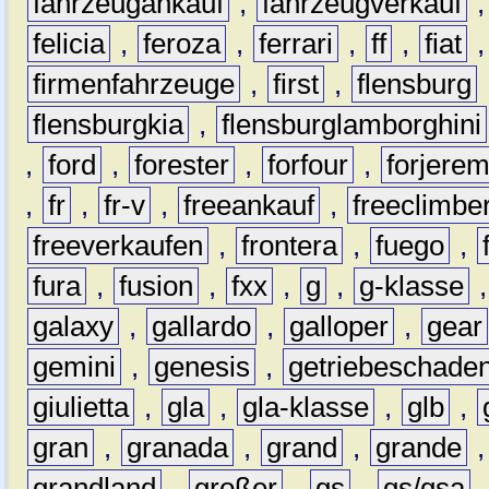
fahrzeugankauf
,
fahrzeugverkauf
felicia
,
feroza
,
ferrari
,
ff
,
fiat
firmenfahrzeuge
,
first
,
flensburg
flensburgkia
,
flensburglamborghini
,
ford
,
forester
,
forfour
,
forjere
,
fr
,
fr-v
,
freeankauf
,
freeclimbe
freeverkaufen
,
frontera
,
fuego
,
fura
,
fusion
,
fxx
,
g
,
g-klasse
galaxy
,
gallardo
,
galloper
,
gear
gemini
,
genesis
,
getriebeschade
giulietta
,
gla
,
gla-klasse
,
glb
,
gran
,
granada
,
grand
,
grande
grandland
,
großer
,
gs
,
gs/gsa