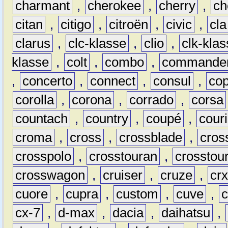
charmant
,
cherokee
,
cherry
,
ch
citan
,
citigo
,
citroën
,
civic
,
cla
clarus
,
clc-klasse
,
clio
,
clk-kla
klasse
,
colt
,
combo
,
commande
,
concerto
,
connect
,
consul
,
co
corolla
,
corona
,
corrado
,
corsa
countach
,
country
,
coupé
,
couri
croma
,
cross
,
crossblade
,
cros
crosspolo
,
crosstouran
,
crosstou
crosswagon
,
cruiser
,
cruze
,
cr
cuore
,
cupra
,
custom
,
cuve
,
cx-7
,
d-max
,
dacia
,
daihatsu
,