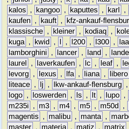
kalos
,
kangoo
,
kaputtes
,
karl
,
kaufen
,
kauft
,
kfz-ankauf-flensbu
klassische
,
kleiner
,
kodiaq
,
kol
kuga
,
kwid
,
l
,
l200
,
l300
,
la
lamborghini
,
lancer
,
land
,
lande
laurel
,
laverkaufen
,
lc
,
leaf
,
l
levorg
,
lexus
,
lfa
,
liana
,
libero
liteace
,
lj
,
lkw-ankauf-flensburg
logo
,
loswerden
,
ls
,
lt
,
lupo
,
m235i
,
m3
,
m4
,
m5
,
m50d
,
magentis
,
malibu
,
manta
,
marb
master
,
materia
,
matiz
,
matrix