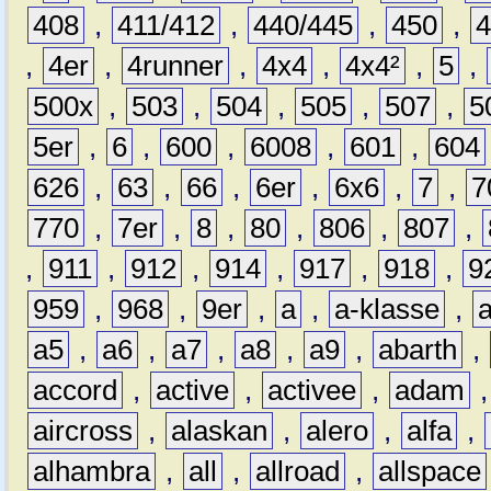
408
,
411/412
,
440/445
,
450
,
,
4er
,
4runner
,
4x4
,
4x4²
,
5
,
500x
,
503
,
504
,
505
,
507
,
5
5er
,
6
,
600
,
6008
,
601
,
604
626
,
63
,
66
,
6er
,
6x6
,
7
,
7
770
,
7er
,
8
,
80
,
806
,
807
,
,
911
,
912
,
914
,
917
,
918
,
9
959
,
968
,
9er
,
a
,
a-klasse
,
a5
,
a6
,
a7
,
a8
,
a9
,
abarth
,
accord
,
active
,
activee
,
adam
aircross
,
alaskan
,
alero
,
alfa
,
alhambra
,
all
,
allroad
,
allspace