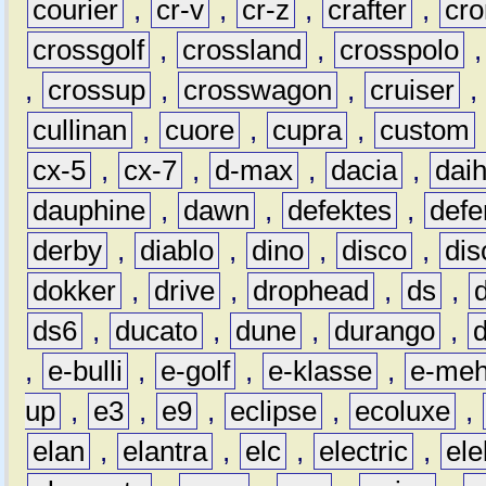
courier
,
cr-v
,
cr-z
,
crafter
,
cr
crossgolf
,
crossland
,
crosspolo
,
crossup
,
crosswagon
,
cruiser
,
cullinan
,
cuore
,
cupra
,
custom
cx-5
,
cx-7
,
d-max
,
dacia
,
dai
dauphine
,
dawn
,
defektes
,
defe
derby
,
diablo
,
dino
,
disco
,
dis
dokker
,
drive
,
drophead
,
ds
,
ds6
,
ducato
,
dune
,
durango
,
,
e-bulli
,
e-golf
,
e-klasse
,
e-meh
up
,
e3
,
e9
,
eclipse
,
ecoluxe
,
elan
,
elantra
,
elc
,
electric
,
ele