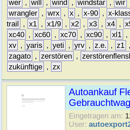
wer
,
will
,
wind
,
windstar
,
wir
wrangler
,
wrx
,
x
,
x-90
,
x-klas
trail
,
x1
,
x1/9
,
x2
,
x3
,
x4
,
x
xc40
,
xc60
,
xc70
,
xc90
,
xl1
,
xv
,
yaris
,
yeti
,
yrv
,
z.e.
,
z1
zagato
,
zerstören
,
zerstörenflen
zukünftige
,
zx
Autoankauf Fl
Gebrauchtwage
Eingetragen am:
1
User:
autoexport