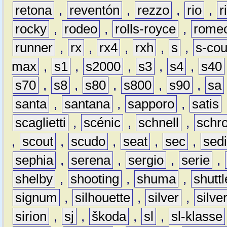
retona
,
reventón
,
rezzo
,
rio
,
r
rocky
,
rodeo
,
rolls-royce
,
rome
runner
,
rx
,
rx4
,
rxh
,
s
,
s-co
max
,
s1
,
s2000
,
s3
,
s4
,
s40
s70
,
s8
,
s80
,
s800
,
s90
,
sa
santa
,
santana
,
sapporo
,
satis
scaglietti
,
scénic
,
schnell
,
schro
,
scout
,
scudo
,
seat
,
sec
,
sedi
sephia
,
serena
,
sergio
,
serie
,
shelby
,
shooting
,
shuma
,
shuttl
signum
,
silhouette
,
silver
,
silve
sirion
,
sj
,
škoda
,
sl
,
sl-klasse