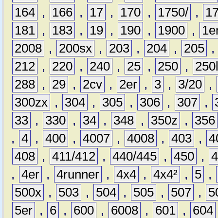
164
,
166
,
17
,
170
,
1750/
,
1
181
,
183
,
19
,
190
,
1900
,
1e
2008
,
200sx
,
203
,
204
,
205
212
,
220
,
240
,
25
,
250
,
250
288
,
29
,
2cv
,
2er
,
3
,
3/20
,
300zx
,
304
,
305
,
306
,
307
,
33
,
330
,
34
,
348
,
350z
,
356
,
4
,
400
,
4007
,
4008
,
403
,
4
408
,
411/412
,
440/445
,
450
,
,
4er
,
4runner
,
4x4
,
4x4²
,
5
,
500x
,
503
,
504
,
505
,
507
,
5
5er
,
6
,
600
,
6008
,
601
,
604