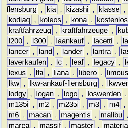
flensburg
,
kia
,
kizashi
,
klasse
,
kodiaq
,
koleos
,
kona
,
kostenlos
kraftfahrzeug
,
kraftfahrzeuge
,
kub
l200
,
l300
,
laankauf
,
lacetti
,
l
lancer
,
land
,
lander
,
lantra
,
la
laverkaufen
,
lc
,
leaf
,
legacy
,
lexus
,
lfa
,
liana
,
libero
,
limous
lkw
,
lkw-ankauf-flensburg
,
lkwver
lodgy
,
logan
,
logo
,
loswerden
m135i
,
m2
,
m235i
,
m3
,
m4
,
m6
,
macan
,
magentis
,
malibu
marea
,
massif
,
master
,
materi