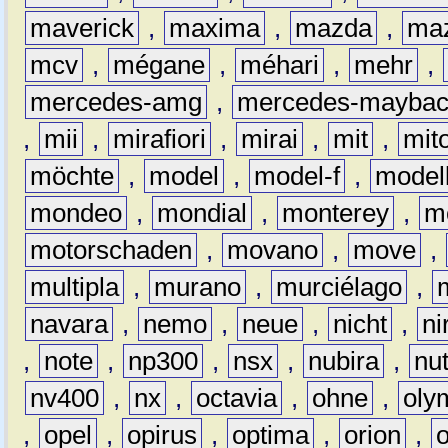
maverick
,
maxima
,
mazda
,
ma
mcv
,
mégane
,
méhari
,
mehr
,
mercedes-amg
,
mercedes-mayba
,
mii
,
mirafiori
,
mirai
,
mit
,
mit
möchte
,
model
,
model-f
,
model
mondeo
,
mondial
,
monterey
,
m
motorschaden
,
movano
,
move
,
multipla
,
murano
,
murciélago
,
navara
,
nemo
,
neue
,
nicht
,
ni
,
note
,
np300
,
nsx
,
nubira
,
nu
nv400
,
nx
,
octavia
,
ohne
,
oly
,
opel
,
opirus
,
optima
,
orion
,