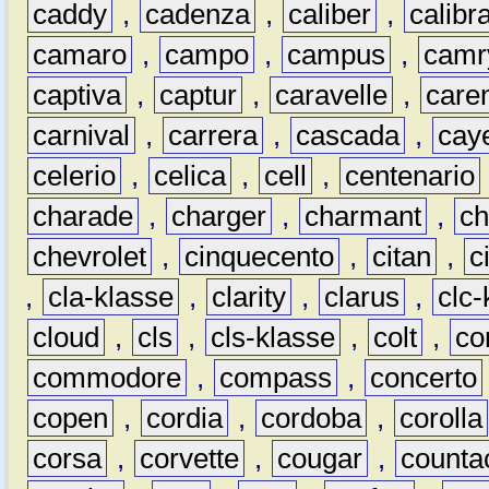
caddy
,
cadenza
,
caliber
,
calibr
camaro
,
campo
,
campus
,
camr
captiva
,
captur
,
caravelle
,
care
carnival
,
carrera
,
cascada
,
cay
celerio
,
celica
,
cell
,
centenario
charade
,
charger
,
charmant
,
ch
chevrolet
,
cinquecento
,
citan
,
c
,
cla-klasse
,
clarity
,
clarus
,
clc-
cloud
,
cls
,
cls-klasse
,
colt
,
c
commodore
,
compass
,
concerto
copen
,
cordia
,
cordoba
,
corolla
corsa
,
corvette
,
cougar
,
counta