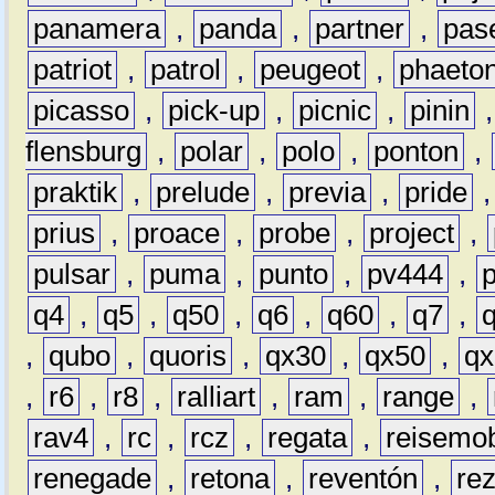
panamera
,
panda
,
partner
,
pas
patriot
,
patrol
,
peugeot
,
phaeto
picasso
,
pick-up
,
picnic
,
pinin
flensburg
,
polar
,
polo
,
ponton
,
praktik
,
prelude
,
previa
,
pride
prius
,
proace
,
probe
,
project
,
pulsar
,
puma
,
punto
,
pv444
,
q4
,
q5
,
q50
,
q6
,
q60
,
q7
,
,
qubo
,
quoris
,
qx30
,
qx50
,
qx
,
r6
,
r8
,
ralliart
,
ram
,
range
,
rav4
,
rc
,
rcz
,
regata
,
reisemob
renegade
,
retona
,
reventón
,
re