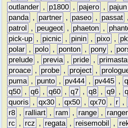
outlander
,
p1800
,
pajero
,
pajun
panda
,
partner
,
paseo
,
passat
patrol
,
peugeot
,
phaeton
,
phan
pick-up
,
picnic
,
pinin
,
pixo
,
p
polar
,
polo
,
ponton
,
pony
,
por
prelude
,
previa
,
pride
,
primasta
proace
,
probe
,
project
,
prologu
puma
,
punto
,
pv444
,
pv445
,
q50
,
q6
,
q60
,
q7
,
q8
,
q9
,
quoris
,
qx30
,
qx50
,
qx70
,
r
,
r8
,
ralliart
,
ram
,
range
,
range
rc
,
rcz
,
regata
,
reisemobil
,
re