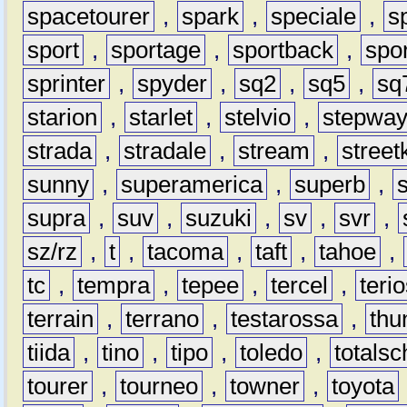
spacetourer
,
spark
,
speciale
,
s
sport
,
sportage
,
sportback
,
spo
sprinter
,
spyder
,
sq2
,
sq5
,
sq
starion
,
starlet
,
stelvio
,
stepwa
strada
,
stradale
,
stream
,
street
sunny
,
superamerica
,
superb
,
supra
,
suv
,
suzuki
,
sv
,
svr
,
sz/rz
,
t
,
tacoma
,
taft
,
tahoe
,
tc
,
tempra
,
tepee
,
tercel
,
teri
terrain
,
terrano
,
testarossa
,
thu
tiida
,
tino
,
tipo
,
toledo
,
totals
tourer
,
tourneo
,
towner
,
toyota