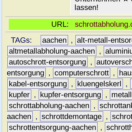
lassen!
URL:
schrottabholung.
TAGs:
aachen
,
alt-metall-entso
altmetallabholung-aachen
,
alumin
autoschrott-entsorgung
,
autoversch
entsorgung
,
computerschrott
,
hau
kabel-entsorgung
,
kluengelskerl
,
kupfer
,
kupfer-entsorgung
,
metall
schrottabholung-aachen
,
schrottan
aachen
,
schrottdemontage
,
schro
schrottentsorgung-aachen
,
schrott