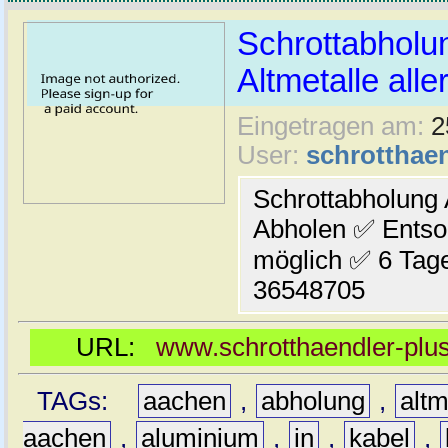
Schrottabholu
Altmetalle aller
Eingetragen am:
2
User:
schrotthaen
Schrottabholung
Abholen ✅ Entso
möglich ✅ 6 Tag
36548705
URL:
www.schrotthaendler-plu
TAGs:
aachen
,
abholung
,
altm
aachen
,
aluminium
,
in
,
kabel
,