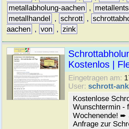
metallabholung-aachen
,
metallent
metallhandel
,
schrott
,
schrottabh
aachen
,
von
,
zink
Schrottabholu
Kostenlos | Fl
Eingetragen am:
1
User:
schrott-an
Kostenlose Schr
Wunschtermin - f
Wochenende! ➨ St
Anfrage zur Schr