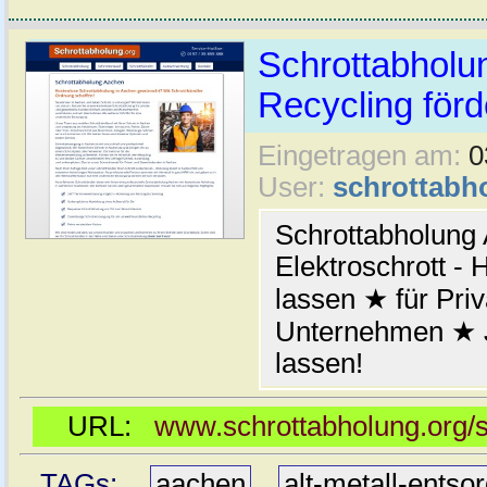
Schrottabholun
Recycling förd
Eingetragen am:
0
User:
schrottabh
Schrottabholung 
Elektroschrott - 
lassen ★ für Pri
Unternehmen ★ Je
lassen!
URL:
www.schrottabholung.org/s
TAGs:
aachen
,
alt-metall-entso