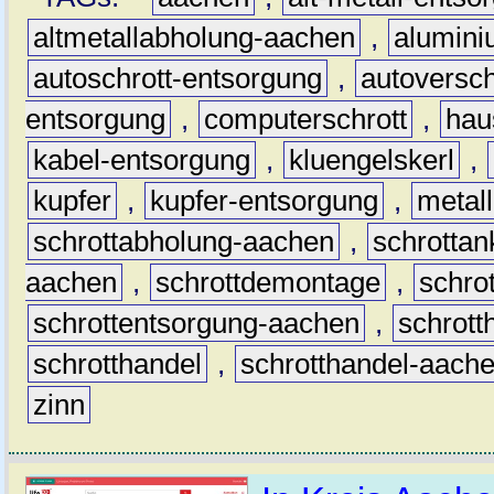
altmetallabholung-aachen
,
alumin
autoschrott-entsorgung
,
autoversch
entsorgung
,
computerschrott
,
hau
kabel-entsorgung
,
kluengelskerl
,
kupfer
,
kupfer-entsorgung
,
metall
schrottabholung-aachen
,
schrottan
aachen
,
schrottdemontage
,
schro
schrottentsorgung-aachen
,
schrott
schrotthandel
,
schrotthandel-aach
zinn