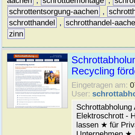
aachen
,
schrottdemontage
,
schro
schrottentsorgung-aachen
,
schrott
schrotthandel
,
schrotthandel-aach
zinn
Schrottabholun
Recycling förd
Eingetragen am:
0
User:
schrottabh
Schrottabholung 
Elektroschrott - 
lassen ★ für Pri
Unternehmen ★ Je