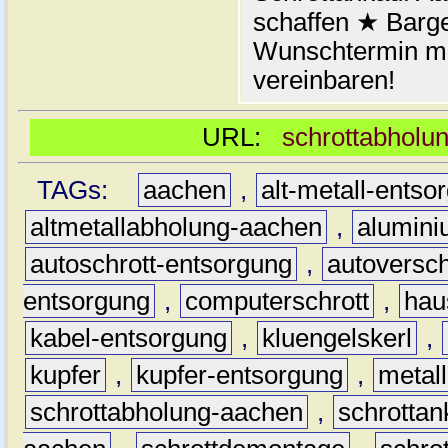
schaffen ★ Barge
Wunschtermin mi
vereinbaren!
URL:
schrottabholun
TAGs:
aachen
,
alt-metall-entso
altmetallabholung-aachen
,
alumin
autoschrott-entsorgung
,
autoversch
entsorgung
,
computerschrott
,
hau
kabel-entsorgung
,
kluengelskerl
,
kupfer
,
kupfer-entsorgung
,
metall
schrottabholung-aachen
,
schrottan