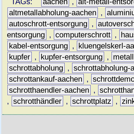
TAGs:
aachen
,
alt-metall-entso
altmetallabholung-aachen
,
alumin
autoschrott-entsorgung
,
autoversch
entsorgung
,
computerschrott
,
hau
kabel-entsorgung
,
kluengelskerl-a
kupfer
,
kupfer-entsorgung
,
metall
schrottabholung
,
schrottabholung-
schrottankauf-aachen
,
schrottdem
schrotthaendler-aachen
,
schrottha
,
schrotthändler
,
schrottplatz
,
zin