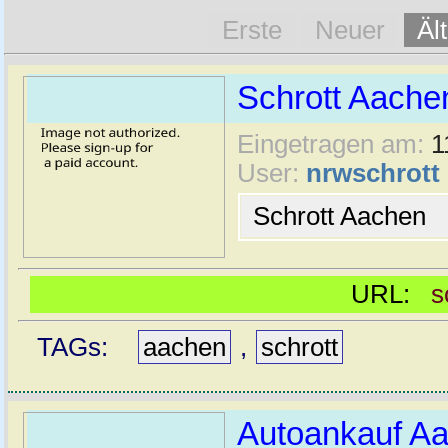
Erste
Neuer
Äl
Schrott Aache
Eingetragen am:
1
User:
nrwschrott
Schrott Aachen
URL:
s
TAGs:
aachen
,
schrott
Autoankauf Aa