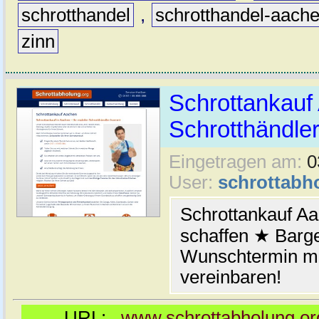
schrotthandel
,
schrotthandel-aach
zinn
Schrottankauf 
Schrotthändle
Eingetragen am:
0
User:
schrottabh
Schrottankauf A
schaffen ★ Barge
Wunschtermin mi
vereinbaren!
URL:
www.schrottabholung.or