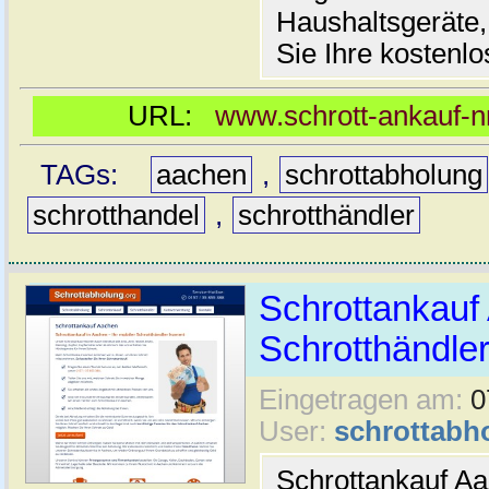
Haushaltsgeräte,
Sie Ihre kostenlo
URL:
www.schrott-ankauf-n
TAGs:
aachen
,
schrottabholung
schrotthandel
,
schrotthändler
Schrottankauf 
Schrotthändle
Eingetragen am:
0
User:
schrottabh
Schrottankauf A