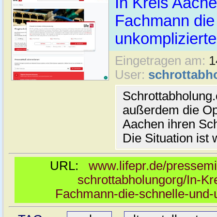
In Kreis Aache
Fachmann die 
unkomplizierte
Eingetragen am:
1
User:
schrottabh
Schrottabholung
außerdem die Opt
Aachen ihren Sch
Die Situation is
URL:
www.lifepr.de/pressemi
schrottabholungorg/In-Kr
Fachmann-die-schnelle-und-u