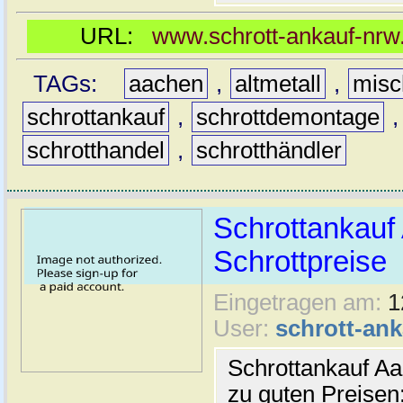
URL:
www.schrott-ankauf-nrw
TAGs:
aachen
,
altmetall
,
misc
schrottankauf
,
schrottdemontage
schrotthandel
,
schrotthändler
Schrottankauf
Schrottpreise
Eingetragen am:
1
User:
schrott-an
Schrottankauf Aa
zu guten Preisen: