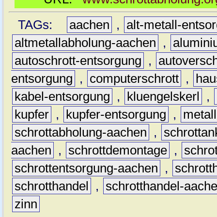
TAGs:
aachen
,
alt-metall-entso
altmetallabholung-aachen
,
alumin
autoschrott-entsorgung
,
autoversch
entsorgung
,
computerschrott
,
hau
kabel-entsorgung
,
kluengelskerl
,
kupfer
,
kupfer-entsorgung
,
metall
schrottabholung-aachen
,
schrottan
aachen
,
schrottdemontage
,
schro
schrottentsorgung-aachen
,
schrott
schrotthandel
,
schrotthandel-aach
zinn