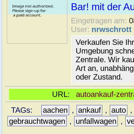
Bar! mit der A
Eingetragen am:
0
User:
nrwschrott
Verkaufen Sie Ih
Umgebung schnel
Zentrale. Wir ka
Art an, unabhäng
oder Zustand.
URL:
autoankauf-zent
TAGs:
aachen
,
ankauf
,
auto
gebrauchtwagen
,
unfallwagen
,
v