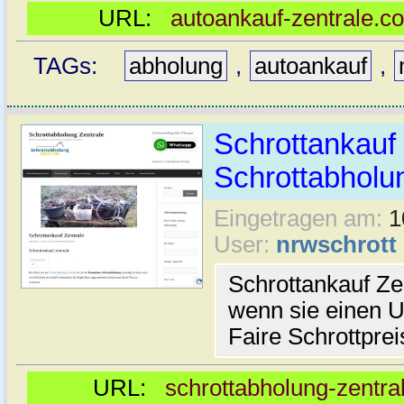
URL:
autoankauf-zentrale.c
TAGs:
abholung
,
autoankauf
,
Schrottankauf 
Schrottabholu
Eingetragen am:
1
User:
nrwschrott
Schrottankauf Ze
wenn sie einen U
Faire Schrottprei
URL:
schrottabholung-zentral