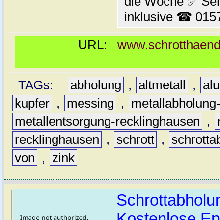
die Woche ✅ Ser
inklusive ☎ 015
URL:
www.schrotthaendl
TAGs:
abholung
,
altmetall
,
al
kupfer
,
messing
,
metallabholung
metallentsorgung-recklinghausen
,
recklinghausen
,
schrott
,
schrotta
von
,
zink
Schrottabholu
Kostenlose En