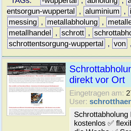
TAGs:
-wuppertal
,
abholung
,
a
entsorgun-wuppertal
,
aluminium
,
messing
,
metallabholung
,
metall
metallhandel
,
schrott
,
schrottabh
schrottentsorgung-wuppertal
,
von
Schrottabholu
direkt vor Ort
Eingetragen am:
2
User:
schrotthaen
Schrottabholung
kostenlos ✅ flex