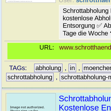
Schrottabholun
kostenlose Abho
Entsorgung ✅ Abb
Tage die Woche
URL:
www.schrotthaendl
TAGs:
abholung
,
in
,
moenche
schrottabholung
,
schrottabholung
Schrottabholu
Kostenlose En