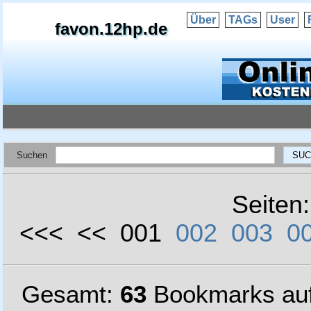
Über
TAGs
User
favon.12hp.de
Suchen
Seiten
<<< << 001
002
003
0
Gesamt:
63
Bookmarks au