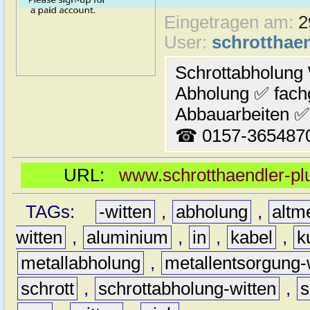
Eingetragen am:
2
User:
schrotthaen
Schrottabholung 
Abholung ✅ fach
Abbauarbeiten ✅ 
☎ 0157-365487
URL:
www.schrotthaendler-plu
TAGs:
-witten
,
abholung
,
altme
witten
,
aluminium
,
in
,
kabel
,
k
metallabholung
,
metallentsorgung-
schrott
,
schrottabholung-witten
,
s