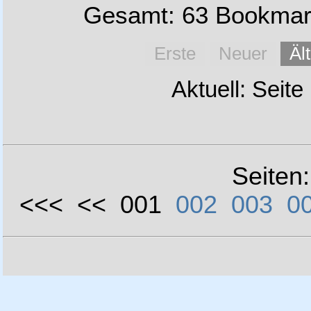
Gesamt: 63 Bookmark
Erste
Neuer
Äl
Aktuell: Seite
Seiten
<<< << 001
002
003
0