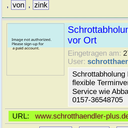
,
von
,
zink
Schrottabholu
vor Ort
Eingetragen am:
2
User:
schrotthaen
Schrottabholung
flexible Terminv
Service wie Abba
0157-36548705
URL:
www.schrotthaendler-plus.d