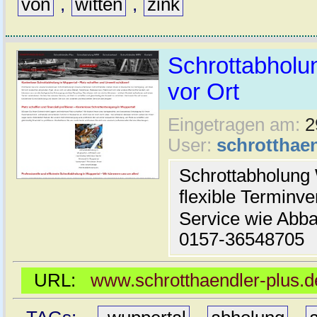
von
,
witten
,
zink
Schrottabholun
vor Ort
Eingetragen am:
2
User:
schrotthaen
Schrottabholung
flexible Terminv
Service wie Abba
0157-36548705
URL:
www.schrotthaendler-plus.d