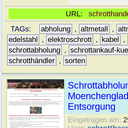
URL:
schrotthand
TAGs:
abholung
,
altmetall
,
alt
edelstahl
,
elektroschrott
,
kabel
,
schrottabholung
,
schrottankauf-kue
schrotthändler
,
sorten
Schrottabholu
Moenchenglad
Entsorgung
Eingetragen am:
2
User:
schrotthaen