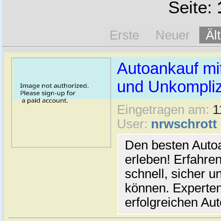
Seite:
Erste
Neuer
Äl
Autoankauf mit
und Unkompliz
Eingetragen am:
1
User:
nrwschrott
Den besten Auto
erleben! Erfahren
schnell, sicher 
können. Experten
erfolgreichen Aut