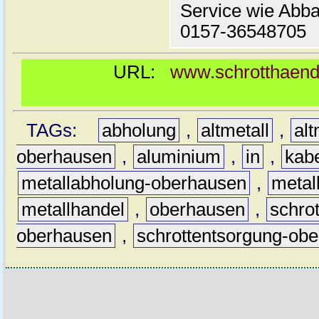
Service wie Abba
0157-36548705
URL:
www.schrotthaendl
TAGs:
abholung
,
altmetall
,
alt
oberhausen
,
aluminium
,
in
,
kab
metallabholung-oberhausen
,
metal
metallhandel
,
oberhausen
,
schrot
oberhausen
,
schrottentsorgung-ob