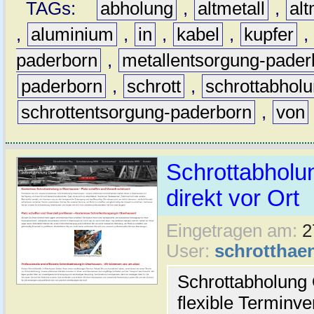
TAGs:
abholung
,
altmetall
,
al
,
aluminium
,
in
,
kabel
,
kupfer
,
paderborn
,
metallentsorgung-pader
paderborn
,
schrott
,
schrottabhol
schrottentsorgung-paderborn
,
von
Schrottabholu
direkt vor Ort
Eingetragen am:
2
User:
schrotthaen
Schrottabholung
flexible Terminv