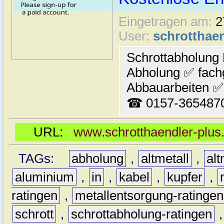
Eingetragen am:
2
User:
schrotthaen
Schrottabholung
Abholung ✅ fach
Abbauarbeiten ✅ 
☎ 0157-365487
URL:
www.schrotthaendler-plus.
TAGs:
abholung
,
altmetall
,
alt
aluminium
,
in
,
kabel
,
kupfer
,
ratingen
,
metallentsorgung-ratingen
schrott
,
schrottabholung-ratingen