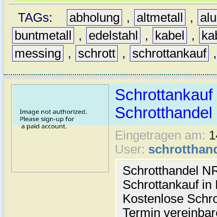
TAGs:
abholung
,
altmetall
,
al
buntmetall
,
edelstahl
,
kabel
,
ka
messing
,
schrott
,
schrottankauf
Schrottankauf 
Schrotthande
Eingetragen am:
1
User:
schrotthan
Schrotthandel N
Schrottankauf in
Kostenlose Schro
Termin vereinbar