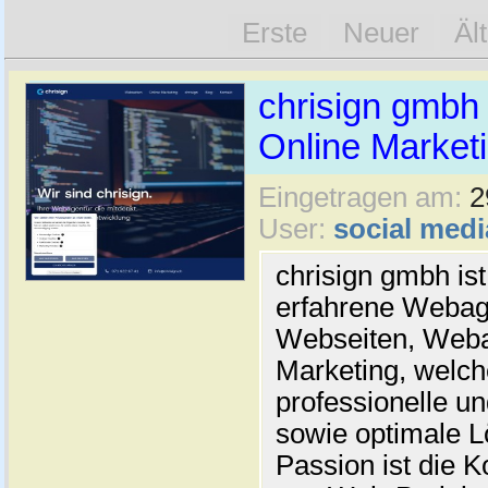
Erste
Neuer
Äl
chrisign gmbh
Online Marketi
Eingetragen am:
2
User:
social medi
chrisign gmbh ist
erfahrene Webage
Webseiten, Weba
Marketing, welc
professionelle un
sowie optimale L
Passion ist die 