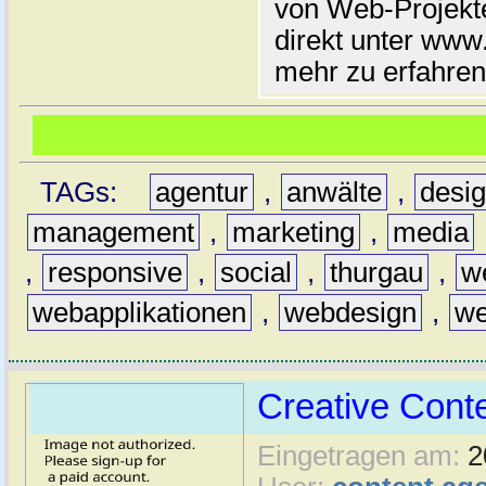
von Web-Projekt
direkt unter www.
mehr zu erfahren
TAGs:
agentur
,
anwälte
,
desi
management
,
marketing
,
media
,
responsive
,
social
,
thurgau
,
w
webapplikationen
,
webdesign
,
we
Creative Con
Eingetragen am:
2