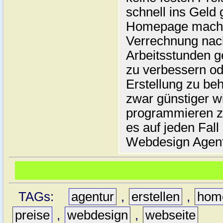
schnell ins Geld
Homepage machen
Verrechnung nach
Arbeitsstunden ge
zu verbessern od
Erstellung zu be
zwar günstiger wi
programmieren zu 
es auf jeden Fall 
Webdesign Agentu
TAGs:
agentur
,
erstellen
,
hom
preise
,
webdesign
,
webseite