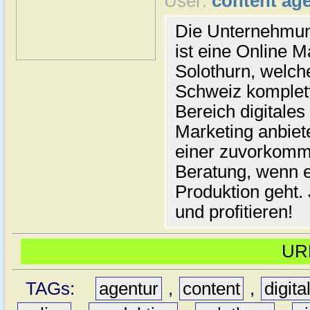
User:
content ag
Die Unternehmu
ist eine Online M
Solothurn, welch
Schweiz komplett
Bereich digitale
Marketing anbiet
einer zuvorkom
Beratung, wenn 
Produktion geht.
und profitieren!
UR
TAGs:
agentur
,
content
,
digita