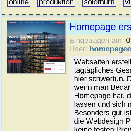
online
,
produktion
,
solothurn
,
v
Homepage erst
Eingetragen am:
0
User:
homepageer
Webseiten erstell
tagtägliches Ges
hier schwertun. 
wenn man Bedarf
Homepage hat, di
lassen und sich n
Besonders gut ist
die Webdesign Pr
keine festen Prei