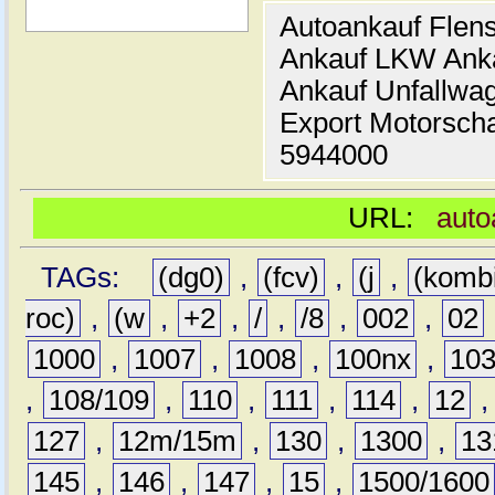
Autoankauf Flen
Ankauf LKW Ank
Ankauf Unfallwa
Export Motorsch
5944000
URL:
auto
TAGs:
(dg0)
,
(fcv)
,
(j
,
(komb
roc)
,
(w
,
+2
,
/
,
/8
,
002
,
02
1000
,
1007
,
1008
,
100nx
,
10
,
108/109
,
110
,
111
,
114
,
12
127
,
12m/15m
,
130
,
1300
,
13
145
,
146
,
147
,
15
,
1500/1600