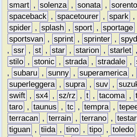
smart
,
solenza
,
sonata
,
sorent
spaceback
,
spacetourer
,
spark
spider
,
splash
,
sport
,
sportage
sportsvan
,
sprint
,
sprinter
,
spyd
,
ssr
,
st
,
star
,
starion
,
starlet
stilo
,
stonic
,
strada
,
stradale
,
,
subaru
,
sunny
,
superamerica
,
superleggera
,
supra
,
suv
,
suzu
swift
,
sx4
,
sz/rz
,
t
,
tacoma
,
taro
,
taunus
,
tc
,
tempra
,
tepe
terracan
,
terrain
,
terrano
,
testa
tiguan
,
tiida
,
tino
,
tipo
,
toledo