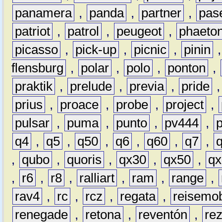
panamera
,
panda
,
partner
,
pas
patriot
,
patrol
,
peugeot
,
phaeto
picasso
,
pick-up
,
picnic
,
pinin
flensburg
,
polar
,
polo
,
ponton
,
praktik
,
prelude
,
previa
,
pride
prius
,
proace
,
probe
,
project
,
pulsar
,
puma
,
punto
,
pv444
,
q4
,
q5
,
q50
,
q6
,
q60
,
q7
,
,
qubo
,
quoris
,
qx30
,
qx50
,
qx
,
r6
,
r8
,
ralliart
,
ram
,
range
,
rav4
,
rc
,
rcz
,
regata
,
reisemob
renegade
,
retona
,
reventón
,
re