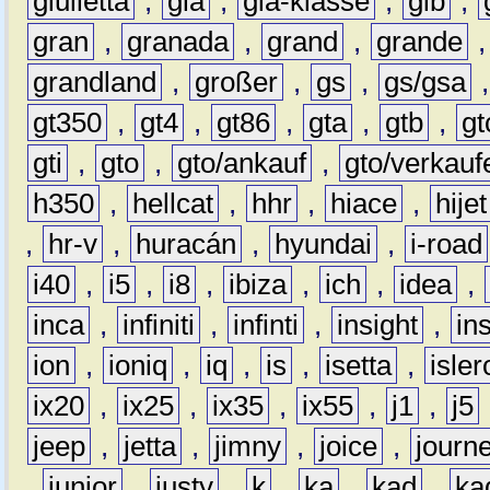
giulietta
,
gla
,
gla-klasse
,
glb
,
gran
,
granada
,
grand
,
grande
grandland
,
großer
,
gs
,
gs/gsa
gt350
,
gt4
,
gt86
,
gta
,
gtb
,
gt
gti
,
gto
,
gto/ankauf
,
gto/verkauf
h350
,
hellcat
,
hhr
,
hiace
,
hijet
,
hr-v
,
huracán
,
hyundai
,
i-road
i40
,
i5
,
i8
,
ibiza
,
ich
,
idea
,
inca
,
infiniti
,
infinti
,
insight
,
in
ion
,
ioniq
,
iq
,
is
,
isetta
,
isler
ix20
,
ix25
,
ix35
,
ix55
,
j1
,
j5
jeep
,
jetta
,
jimny
,
joice
,
journ
,
junior
,
justy
,
k
,
ka
,
kad
,
ka