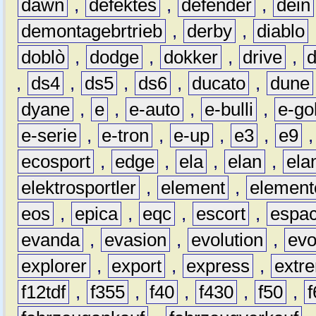
dawn
,
defektes
,
defender
,
dein
demontagebrtrieb
,
derby
,
diablo
doblò
,
dodge
,
dokker
,
drive
,
,
ds4
,
ds5
,
ds6
,
ducato
,
dune
dyane
,
e
,
e-auto
,
e-bulli
,
e-gol
e-serie
,
e-tron
,
e-up
,
e3
,
e9
ecosport
,
edge
,
ela
,
elan
,
ela
elektrosportler
,
element
,
element
eos
,
epica
,
eqc
,
escort
,
espa
evanda
,
evasion
,
evolution
,
ev
explorer
,
export
,
express
,
extr
f12tdf
,
f355
,
f40
,
f430
,
f50
,
f