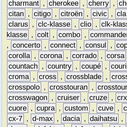
charmant
,
cherokee
,
cherry
,
ch
citan
,
citigo
,
citroën
,
civic
,
cla
clarus
,
clc-klasse
,
clio
,
clk-kla
klasse
,
colt
,
combo
,
commande
,
concerto
,
connect
,
consul
,
co
corolla
,
corona
,
corrado
,
corsa
countach
,
country
,
coupé
,
couri
croma
,
cross
,
crossblade
,
cros
crosspolo
,
crosstouran
,
crosstou
crosswagon
,
cruiser
,
cruze
,
cr
cuore
,
cupra
,
custom
,
cuve
,
cx-7
,
d-max
,
dacia
,
daihatsu
,