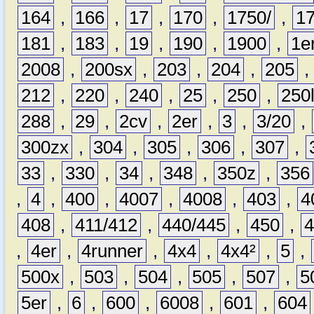
164
,
166
,
17
,
170
,
1750/
,
1
181
,
183
,
19
,
190
,
1900
,
1e
2008
,
200sx
,
203
,
204
,
205
212
,
220
,
240
,
25
,
250
,
250
288
,
29
,
2cv
,
2er
,
3
,
3/20
,
300zx
,
304
,
305
,
306
,
307
,
33
,
330
,
34
,
348
,
350z
,
356
,
4
,
400
,
4007
,
4008
,
403
,
4
408
,
411/412
,
440/445
,
450
,
,
4er
,
4runner
,
4x4
,
4x4²
,
5
,
500x
,
503
,
504
,
505
,
507
,
5
5er
,
6
,
600
,
6008
,
601
,
604