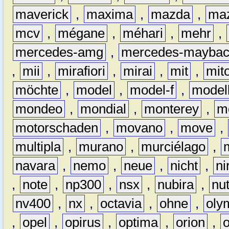
maverick
,
maxima
,
mazda
,
ma
mcv
,
mégane
,
méhari
,
mehr
,
mercedes-amg
,
mercedes-mayba
,
mii
,
mirafiori
,
mirai
,
mit
,
mit
möchte
,
model
,
model-f
,
model
mondeo
,
mondial
,
monterey
,
m
motorschaden
,
movano
,
move
,
multipla
,
murano
,
murciélago
,
navara
,
nemo
,
neue
,
nicht
,
ni
,
note
,
np300
,
nsx
,
nubira
,
nu
nv400
,
nx
,
octavia
,
ohne
,
oly
,
opel
,
opirus
,
optima
,
orion
,