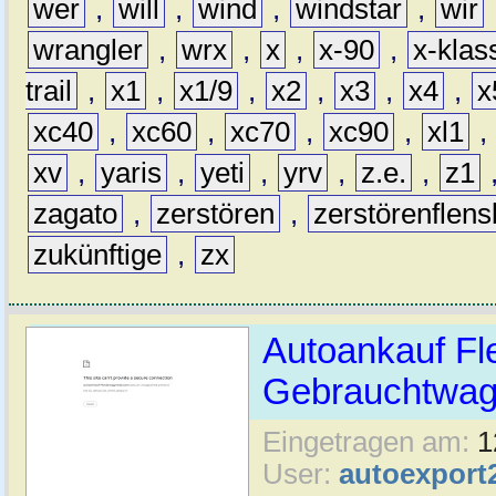
wer
,
will
,
wind
,
windstar
,
wir
wrangler
,
wrx
,
x
,
x-90
,
x-klas
trail
,
x1
,
x1/9
,
x2
,
x3
,
x4
,
x
xc40
,
xc60
,
xc70
,
xc90
,
xl1
,
xv
,
yaris
,
yeti
,
yrv
,
z.e.
,
z1
zagato
,
zerstören
,
zerstörenflen
zukünftige
,
zx
Autoankauf Fl
Gebrauchtwage
Eingetragen am:
1
User:
autoexport