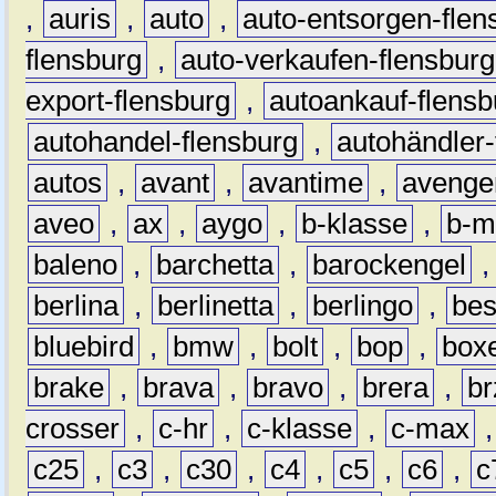
,
auris
,
auto
,
auto-entsorgen-flen
flensburg
,
auto-verkaufen-flensburg
export-flensburg
,
autoankauf-flensb
autohandel-flensburg
,
autohändler-
autos
,
avant
,
avantime
,
avenge
aveo
,
ax
,
aygo
,
b-klasse
,
b-m
baleno
,
barchetta
,
barockengel
berlina
,
berlinetta
,
berlingo
,
bes
bluebird
,
bmw
,
bolt
,
bop
,
box
brake
,
brava
,
bravo
,
brera
,
br
crosser
,
c-hr
,
c-klasse
,
c-max
c25
,
c3
,
c30
,
c4
,
c5
,
c6
,
c