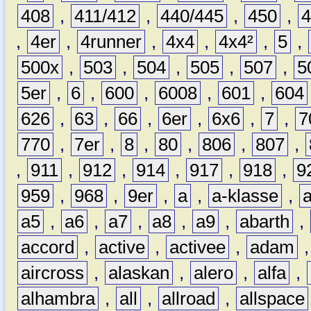
408
,
411/412
,
440/445
,
450
,
,
4er
,
4runner
,
4x4
,
4x4²
,
5
,
500x
,
503
,
504
,
505
,
507
,
5
5er
,
6
,
600
,
6008
,
601
,
604
626
,
63
,
66
,
6er
,
6x6
,
7
,
7
770
,
7er
,
8
,
80
,
806
,
807
,
,
911
,
912
,
914
,
917
,
918
,
9
959
,
968
,
9er
,
a
,
a-klasse
,
a5
,
a6
,
a7
,
a8
,
a9
,
abarth
,
accord
,
active
,
activee
,
adam
aircross
,
alaskan
,
alero
,
alfa
,
alhambra
,
all
,
allroad
,
allspace