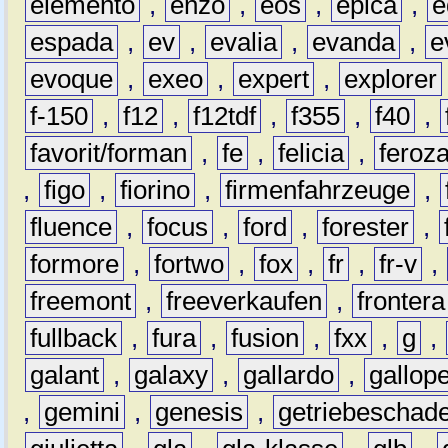
elemento
,
enzo
,
eos
,
epica
,
e
espada
,
ev
,
evalia
,
evanda
,
e
evoque
,
exeo
,
expert
,
explorer
f-150
,
f12
,
f12tdf
,
f355
,
f40
,
favorit/forman
,
fe
,
felicia
,
feroz
,
figo
,
fiorino
,
firmenfahrzeuge
,
fluence
,
focus
,
ford
,
forester
,
formore
,
fortwo
,
fox
,
fr
,
fr-v
,
freemont
,
freeverkaufen
,
frontera
fullback
,
fura
,
fusion
,
fxx
,
g
,
galant
,
galaxy
,
gallardo
,
gallop
,
gemini
,
genesis
,
getriebeschad