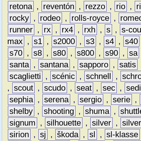
retona
,
reventón
,
rezzo
,
rio
,
r
rocky
,
rodeo
,
rolls-royce
,
rome
runner
,
rx
,
rx4
,
rxh
,
s
,
s-co
max
,
s1
,
s2000
,
s3
,
s4
,
s40
s70
,
s8
,
s80
,
s800
,
s90
,
sa
santa
,
santana
,
sapporo
,
satis
scaglietti
,
scénic
,
schnell
,
schro
,
scout
,
scudo
,
seat
,
sec
,
sedi
sephia
,
serena
,
sergio
,
serie
,
shelby
,
shooting
,
shuma
,
shuttl
signum
,
silhouette
,
silver
,
silve
sirion
,
sj
,
škoda
,
sl
,
sl-klasse