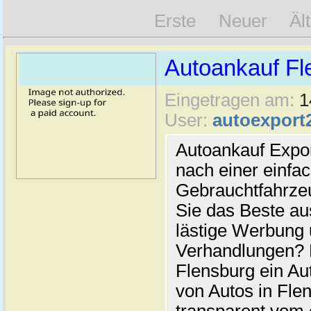
Erste
Neuer
Äl
Autoankauf Fl
Eingetragen am:
1
User:
autoexport
Autoankauf Expo
nach einer einfac
Gebrauchtfahrze
Sie das Beste au
lästige Werbung
Verhandlungen? 
Flensburg ein Au
von Autos in Flen