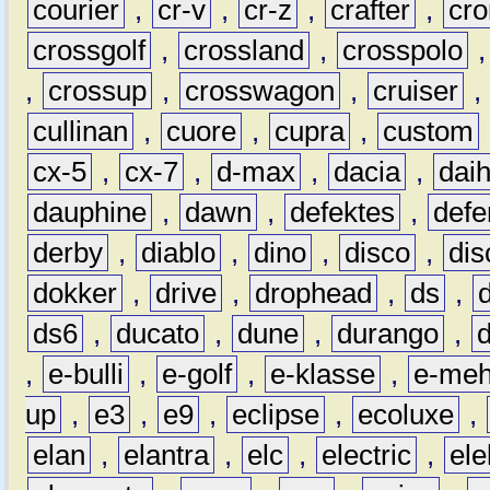
courier
,
cr-v
,
cr-z
,
crafter
,
cr
crossgolf
,
crossland
,
crosspolo
,
crossup
,
crosswagon
,
cruiser
,
cullinan
,
cuore
,
cupra
,
custom
cx-5
,
cx-7
,
d-max
,
dacia
,
dai
dauphine
,
dawn
,
defektes
,
defe
derby
,
diablo
,
dino
,
disco
,
dis
dokker
,
drive
,
drophead
,
ds
,
ds6
,
ducato
,
dune
,
durango
,
,
e-bulli
,
e-golf
,
e-klasse
,
e-meh
up
,
e3
,
e9
,
eclipse
,
ecoluxe
,
elan
,
elantra
,
elc
,
electric
,
ele