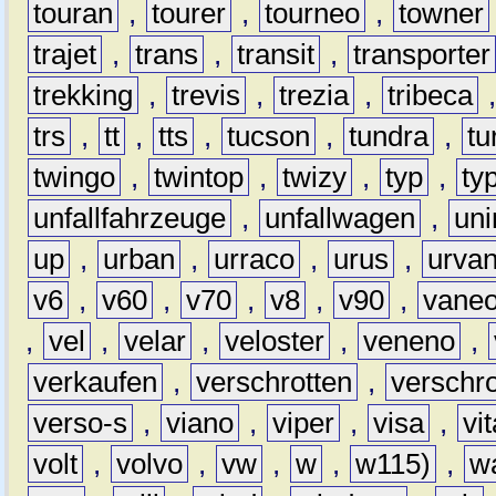
touran
,
tourer
,
tourneo
,
towner
trajet
,
trans
,
transit
,
transporter
trekking
,
trevis
,
trezia
,
tribeca
trs
,
tt
,
tts
,
tucson
,
tundra
,
tu
twingo
,
twintop
,
twizy
,
typ
,
ty
unfallfahrzeuge
,
unfallwagen
,
un
up
,
urban
,
urraco
,
urus
,
urva
v6
,
v60
,
v70
,
v8
,
v90
,
vane
,
vel
,
velar
,
veloster
,
veneno
,
verkaufen
,
verschrotten
,
verschro
verso-s
,
viano
,
viper
,
visa
,
vi
volt
,
volvo
,
vw
,
w
,
w115)
,
w