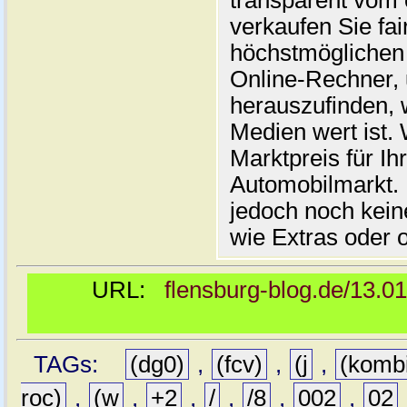
transparent vom 
verkaufen Sie fai
höchstmöglichen 
Online-Rechner,
herauszufinden, w
Medien wert ist. 
Marktpreis für I
Automobilmarkt. 
jedoch noch kein
wie Extras oder 
URL:
flensburg-blog.de/13.0
TAGs:
(dg0)
,
(fcv)
,
(j
,
(komb
roc)
,
(w
,
+2
,
/
,
/8
,
002
,
02