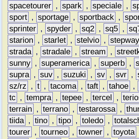
spacetourer
,
spark
,
speciale
,
s
sport
,
sportage
,
sportback
,
spo
sprinter
,
spyder
,
sq2
,
sq5
,
sq
starion
,
starlet
,
stelvio
,
stepwa
strada
,
stradale
,
stream
,
street
sunny
,
superamerica
,
superb
,
supra
,
suv
,
suzuki
,
sv
,
svr
,
sz/rz
,
t
,
tacoma
,
taft
,
tahoe
,
tc
,
tempra
,
tepee
,
tercel
,
teri
terrain
,
terrano
,
testarossa
,
thu
tiida
,
tino
,
tipo
,
toledo
,
totals
tourer
,
tourneo
,
towner
,
toyota