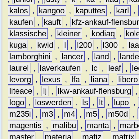
kalos
,
kangoo
,
kaputtes
,
karl
,
kaufen
,
kauft
,
kfz-ankauf-flensbu
klassische
,
kleiner
,
kodiaq
,
kol
kuga
,
kwid
,
l
,
l200
,
l300
,
la
lamborghini
,
lancer
,
land
,
lande
laurel
,
laverkaufen
,
lc
,
leaf
,
l
levorg
,
lexus
,
lfa
,
liana
,
libero
liteace
,
lj
,
lkw-ankauf-flensburg
logo
,
loswerden
,
ls
,
lt
,
lupo
,
m235i
,
m3
,
m4
,
m5
,
m50d
,
magentis
,
malibu
,
manta
,
marb
master
,
materia
,
matiz
,
matrix