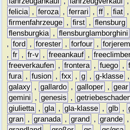
fahrzeugankauf
,
fahrzeugverkauf
felicia
,
feroza
,
ferrari
,
ff
,
fiat
firmenfahrzeuge
,
first
,
flensburg
flensburgkia
,
flensburglamborghini
,
ford
,
forester
,
forfour
,
forjere
,
fr
,
fr-v
,
freeankauf
,
freeclimbe
freeverkaufen
,
frontera
,
fuego
,
fura
,
fusion
,
fxx
,
g
,
g-klasse
galaxy
,
gallardo
,
galloper
,
gear
gemini
,
genesis
,
getriebeschade
giulietta
,
gla
,
gla-klasse
,
glb
,
gran
,
granada
,
grand
,
grande
grandland
,
großer
,
gs
,
gs/gsa