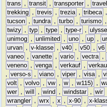
trans
,
transit
,
transporter
,
travel
trekking
,
trevis
,
trezia
,
tribeca
tucson
,
tundra
,
turbo
,
turismo
twizy
,
typ
,
type
,
type-r
,
ulyss
unimog
,
unlimited
,
uno
,
up
,
u
urvan
,
v-klasse
,
v40
,
v50
,
v6
vaneo
,
vanette
,
vario
,
vectra
,
veneno
,
venga
,
verkauf
,
verkau
,
verso-s
,
viano
,
viper
,
visa
,
v
volt
,
volvo
,
vw
,
w
,
w115)
,
w
wer
,
will
,
wind
,
windstar
,
wir
wrangler
,
wrx
,
x
,
x-90
,
x-klas