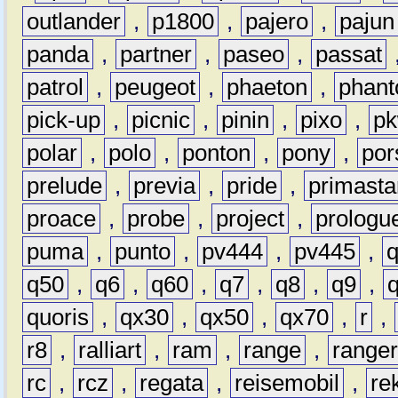
outlander
,
p1800
,
pajero
,
pajun
panda
,
partner
,
paseo
,
passat
patrol
,
peugeot
,
phaeton
,
phan
pick-up
,
picnic
,
pinin
,
pixo
,
p
polar
,
polo
,
ponton
,
pony
,
por
prelude
,
previa
,
pride
,
primasta
proace
,
probe
,
project
,
prologu
puma
,
punto
,
pv444
,
pv445
,
q50
,
q6
,
q60
,
q7
,
q8
,
q9
,
quoris
,
qx30
,
qx50
,
qx70
,
r
,
r8
,
ralliart
,
ram
,
range
,
range
rc
,
rcz
,
regata
,
reisemobil
,
re