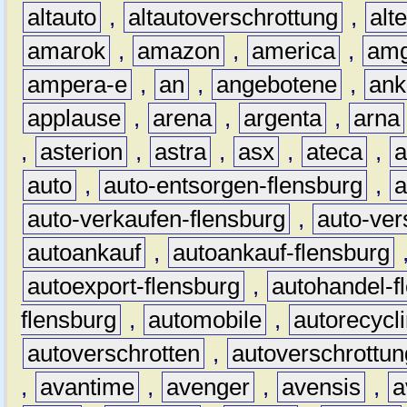
altauto
,
altautoverschrottung
,
alt
amarok
,
amazon
,
america
,
am
ampera-e
,
an
,
angebotene
,
ank
applause
,
arena
,
argenta
,
arna
,
asterion
,
astra
,
asx
,
ateca
,
a
auto
,
auto-entsorgen-flensburg
,
a
auto-verkaufen-flensburg
,
auto-ver
autoankauf
,
autoankauf-flensburg
autoexport-flensburg
,
autohandel-f
flensburg
,
automobile
,
autorecycl
autoverschrotten
,
autoverschrottun
,
avantime
,
avenger
,
avensis
,
a