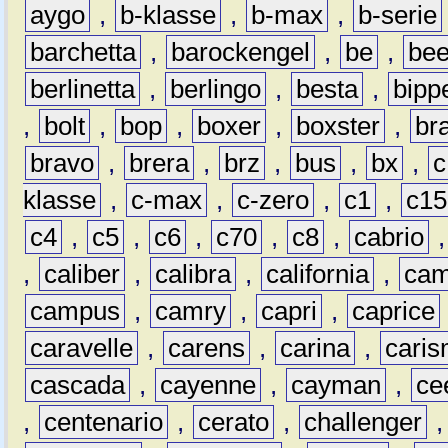
aygo
,
b-klasse
,
b-max
,
b-serie
barchetta
,
barockengel
,
be
,
be
berlinetta
,
berlingo
,
besta
,
bipp
,
bolt
,
bop
,
boxer
,
boxster
,
br
bravo
,
brera
,
brz
,
bus
,
bx
,
c
klasse
,
c-max
,
c-zero
,
c1
,
c15
c4
,
c5
,
c6
,
c70
,
c8
,
cabrio
,
caliber
,
calibra
,
california
,
cam
campus
,
camry
,
capri
,
caprice
caravelle
,
carens
,
carina
,
cari
cascada
,
cayenne
,
cayman
,
ce
,
centenario
,
cerato
,
challenger