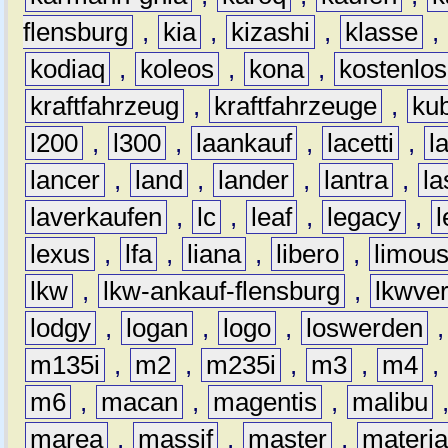
flensburg
,
kia
,
kizashi
,
klasse
,
kodiaq
,
koleos
,
kona
,
kostenlos
kraftfahrzeug
,
kraftfahrzeuge
,
kub
l200
,
l300
,
laankauf
,
lacetti
,
l
lancer
,
land
,
lander
,
lantra
,
la
laverkaufen
,
lc
,
leaf
,
legacy
,
lexus
,
lfa
,
liana
,
libero
,
limous
lkw
,
lkw-ankauf-flensburg
,
lkwver
lodgy
,
logan
,
logo
,
loswerden
m135i
,
m2
,
m235i
,
m3
,
m4
,
m6
,
macan
,
magentis
,
malibu
marea
,
massif
,
master
,
materi