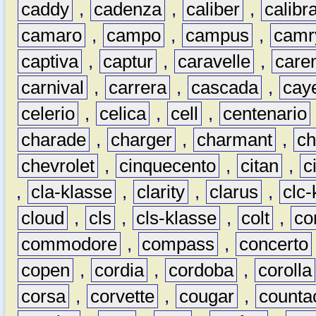
caddy
,
cadenza
,
caliber
,
calibr
camaro
,
campo
,
campus
,
camr
captiva
,
captur
,
caravelle
,
care
carnival
,
carrera
,
cascada
,
cay
celerio
,
celica
,
cell
,
centenario
charade
,
charger
,
charmant
,
ch
chevrolet
,
cinquecento
,
citan
,
c
,
cla-klasse
,
clarity
,
clarus
,
clc-
cloud
,
cls
,
cls-klasse
,
colt
,
c
commodore
,
compass
,
concerto
copen
,
cordia
,
cordoba
,
corolla
corsa
,
corvette
,
cougar
,
counta