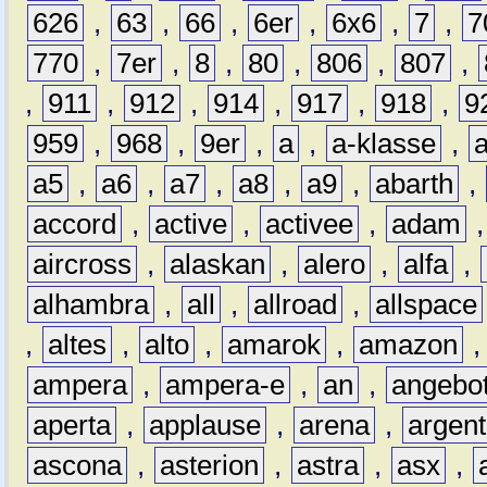
626
,
63
,
66
,
6er
,
6x6
,
7
,
7
770
,
7er
,
8
,
80
,
806
,
807
,
,
911
,
912
,
914
,
917
,
918
,
9
959
,
968
,
9er
,
a
,
a-klasse
,
a5
,
a6
,
a7
,
a8
,
a9
,
abarth
,
accord
,
active
,
activee
,
adam
aircross
,
alaskan
,
alero
,
alfa
,
alhambra
,
all
,
allroad
,
allspace
,
altes
,
alto
,
amarok
,
amazon
ampera
,
ampera-e
,
an
,
angebo
aperta
,
applause
,
arena
,
argen
ascona
,
asterion
,
astra
,
asx
,