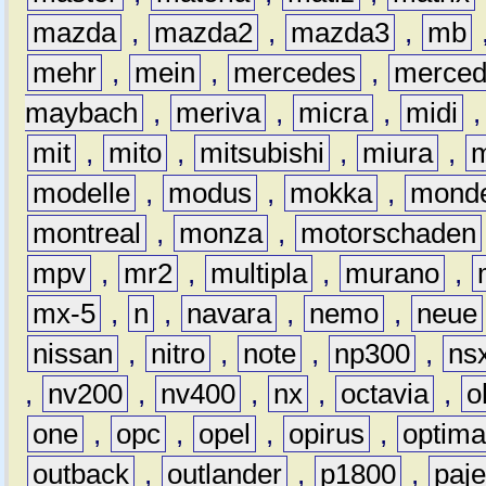
mazda
,
mazda2
,
mazda3
,
mb
mehr
,
mein
,
mercedes
,
merce
maybach
,
meriva
,
micra
,
midi
mit
,
mito
,
mitsubishi
,
miura
,
modelle
,
modus
,
mokka
,
mond
montreal
,
monza
,
motorschaden
mpv
,
mr2
,
multipla
,
murano
,
mx-5
,
n
,
navara
,
nemo
,
neue
nissan
,
nitro
,
note
,
np300
,
ns
,
nv200
,
nv400
,
nx
,
octavia
,
o
one
,
opc
,
opel
,
opirus
,
optim
outback
,
outlander
,
p1800
,
paje