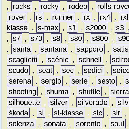
,
rocks
,
rocky
,
rodeo
,
rolls-royc
rover
,
rs
,
runner
,
rx
,
rx4
,
rx
klasse
,
s-max
,
s1
,
s2000
,
s3
,
s7
,
s70
,
s8
,
s80
,
s800
,
s9
,
santa
,
santana
,
sapporo
,
satis
scaglietti
,
scénic
,
schnell
,
sciro
scudo
,
seat
,
sec
,
sedici
,
seic
serena
,
sergio
,
serie
,
sesto
,
shooting
,
shuma
,
shuttle
,
sierr
silhouette
,
silver
,
silverado
,
silv
škoda
,
sl
,
sl-klasse
,
slc
,
slr
,
solenza
,
sonata
,
sorento
,
soul