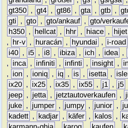
gt350
,
gt4
,
gt86
,
gta
,
gtb
,
gt
gti
,
gto
,
gto/ankauf
,
gto/verkauf
h350
,
hellcat
,
hhr
,
hiace
,
hijet
,
hr-v
,
huracán
,
hyundai
,
i-road
i40
,
i5
,
i8
,
ibiza
,
ich
,
idea
,
,
inca
,
infiniti
,
infinti
,
insight
,
i
,
ion
,
ioniq
,
iq
,
is
,
isetta
,
isl
ix20
,
ix25
,
ix35
,
ix55
,
j1
,
j5
jeep
,
jetta
,
jetztautoverkaufen
,
juke
,
jumper
,
jumpy
,
junior
,
j
kadett
,
kadjar
,
käfer
,
kalos
,
k
karmann-ghia
,
karoq
,
kaufen
,
k