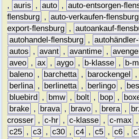
,
auris
,
auto
,
auto-entsorgen-flen
flensburg
,
auto-verkaufen-flensburg
export-flensburg
,
autoankauf-flensb
autohandel-flensburg
,
autohändler-
autos
,
avant
,
avantime
,
avenge
aveo
,
ax
,
aygo
,
b-klasse
,
b-m
baleno
,
barchetta
,
barockengel
berlina
,
berlinetta
,
berlingo
,
bes
bluebird
,
bmw
,
bolt
,
bop
,
box
brake
,
brava
,
bravo
,
brera
,
br
crosser
,
c-hr
,
c-klasse
,
c-max
c25
,
c3
,
c30
,
c4
,
c5
,
c6
,
c