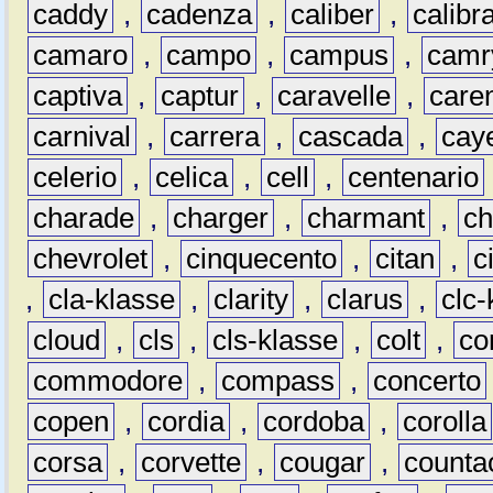
caddy
,
cadenza
,
caliber
,
calibr
camaro
,
campo
,
campus
,
camr
captiva
,
captur
,
caravelle
,
care
carnival
,
carrera
,
cascada
,
cay
celerio
,
celica
,
cell
,
centenario
charade
,
charger
,
charmant
,
ch
chevrolet
,
cinquecento
,
citan
,
c
,
cla-klasse
,
clarity
,
clarus
,
clc-
cloud
,
cls
,
cls-klasse
,
colt
,
c
commodore
,
compass
,
concerto
copen
,
cordia
,
cordoba
,
corolla
corsa
,
corvette
,
cougar
,
counta