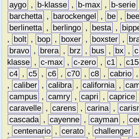
aygo
,
b-klasse
,
b-max
,
b-serie
barchetta
,
barockengel
,
be
,
be
berlinetta
,
berlingo
,
besta
,
bipp
,
bolt
,
bop
,
boxer
,
boxster
,
br
bravo
,
brera
,
brz
,
bus
,
bx
,
c
klasse
,
c-max
,
c-zero
,
c1
,
c15
c4
,
c5
,
c6
,
c70
,
c8
,
cabrio
,
caliber
,
calibra
,
california
,
cam
campus
,
camry
,
capri
,
caprice
caravelle
,
carens
,
carina
,
cari
cascada
,
cayenne
,
cayman
,
ce
,
centenario
,
cerato
,
challenger