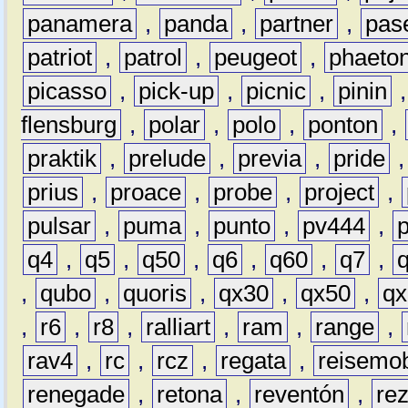
panamera
,
panda
,
partner
,
pas
patriot
,
patrol
,
peugeot
,
phaeto
picasso
,
pick-up
,
picnic
,
pinin
flensburg
,
polar
,
polo
,
ponton
,
praktik
,
prelude
,
previa
,
pride
prius
,
proace
,
probe
,
project
,
pulsar
,
puma
,
punto
,
pv444
,
q4
,
q5
,
q50
,
q6
,
q60
,
q7
,
,
qubo
,
quoris
,
qx30
,
qx50
,
qx
,
r6
,
r8
,
ralliart
,
ram
,
range
,
rav4
,
rc
,
rcz
,
regata
,
reisemob
renegade
,
retona
,
reventón
,
re