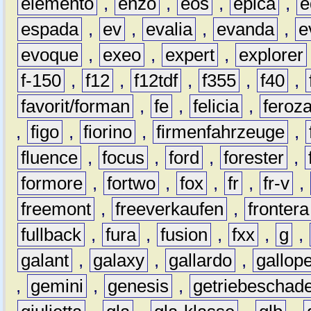
elemento
,
enzo
,
eos
,
epica
,
e
espada
,
ev
,
evalia
,
evanda
,
e
evoque
,
exeo
,
expert
,
explorer
f-150
,
f12
,
f12tdf
,
f355
,
f40
,
favorit/forman
,
fe
,
felicia
,
feroz
,
figo
,
fiorino
,
firmenfahrzeuge
,
fluence
,
focus
,
ford
,
forester
,
formore
,
fortwo
,
fox
,
fr
,
fr-v
,
freemont
,
freeverkaufen
,
frontera
fullback
,
fura
,
fusion
,
fxx
,
g
,
galant
,
galaxy
,
gallardo
,
gallop
,
gemini
,
genesis
,
getriebeschad