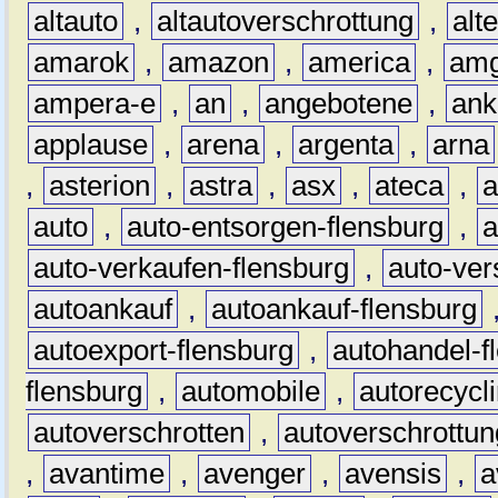
altauto
,
altautoverschrottung
,
alt
amarok
,
amazon
,
america
,
am
ampera-e
,
an
,
angebotene
,
ank
applause
,
arena
,
argenta
,
arna
,
asterion
,
astra
,
asx
,
ateca
,
a
auto
,
auto-entsorgen-flensburg
,
a
auto-verkaufen-flensburg
,
auto-ver
autoankauf
,
autoankauf-flensburg
autoexport-flensburg
,
autohandel-f
flensburg
,
automobile
,
autorecycl
autoverschrotten
,
autoverschrottun
,
avantime
,
avenger
,
avensis
,
a