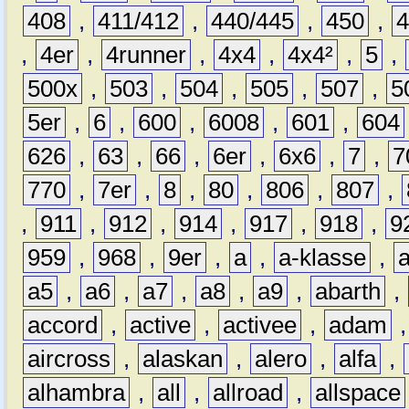
408
,
411/412
,
440/445
,
450
,
,
4er
,
4runner
,
4x4
,
4x4²
,
5
,
500x
,
503
,
504
,
505
,
507
,
5
5er
,
6
,
600
,
6008
,
601
,
604
626
,
63
,
66
,
6er
,
6x6
,
7
,
7
770
,
7er
,
8
,
80
,
806
,
807
,
,
911
,
912
,
914
,
917
,
918
,
9
959
,
968
,
9er
,
a
,
a-klasse
,
a5
,
a6
,
a7
,
a8
,
a9
,
abarth
,
accord
,
active
,
activee
,
adam
aircross
,
alaskan
,
alero
,
alfa
,
alhambra
,
all
,
allroad
,
allspace