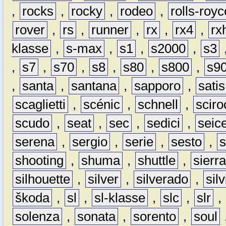
,
rocks
,
rocky
,
rodeo
,
rolls-royc
rover
,
rs
,
runner
,
rx
,
rx4
,
rx
klasse
,
s-max
,
s1
,
s2000
,
s3
,
s7
,
s70
,
s8
,
s80
,
s800
,
s9
,
santa
,
santana
,
sapporo
,
satis
scaglietti
,
scénic
,
schnell
,
sciro
scudo
,
seat
,
sec
,
sedici
,
seic
serena
,
sergio
,
serie
,
sesto
,
shooting
,
shuma
,
shuttle
,
sierr
silhouette
,
silver
,
silverado
,
silv
škoda
,
sl
,
sl-klasse
,
slc
,
slr
,
solenza
,
sonata
,
sorento
,
soul