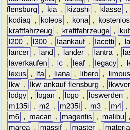
flensburg
,
kia
,
kizashi
,
klasse
,
kodiaq
,
koleos
,
kona
,
kostenlos
kraftfahrzeug
,
kraftfahrzeuge
,
kub
l200
,
l300
,
laankauf
,
lacetti
,
l
lancer
,
land
,
lander
,
lantra
,
la
laverkaufen
,
lc
,
leaf
,
legacy
,
lexus
,
lfa
,
liana
,
libero
,
limous
lkw
,
lkw-ankauf-flensburg
,
lkwver
lodgy
,
logan
,
logo
,
loswerden
m135i
,
m2
,
m235i
,
m3
,
m4
,
m6
,
macan
,
magentis
,
malibu
marea
,
massif
,
master
,
materi