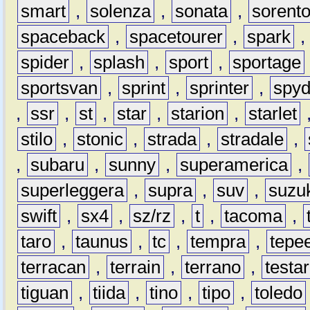
smart
,
solenza
,
sonata
,
sorent
spaceback
,
spacetourer
,
spark
spider
,
splash
,
sport
,
sportage
sportsvan
,
sprint
,
sprinter
,
spyd
,
ssr
,
st
,
star
,
starion
,
starlet
stilo
,
stonic
,
strada
,
stradale
,
,
subaru
,
sunny
,
superamerica
,
superleggera
,
supra
,
suv
,
suzu
swift
,
sx4
,
sz/rz
,
t
,
tacoma
,
taro
,
taunus
,
tc
,
tempra
,
tepe
terracan
,
terrain
,
terrano
,
testa
tiguan
,
tiida
,
tino
,
tipo
,
toledo