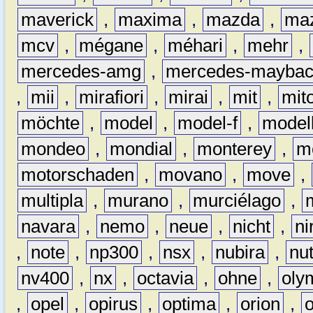
maverick
,
maxima
,
mazda
,
ma
mcv
,
mégane
,
méhari
,
mehr
,
mercedes-amg
,
mercedes-mayba
,
mii
,
mirafiori
,
mirai
,
mit
,
mit
möchte
,
model
,
model-f
,
model
mondeo
,
mondial
,
monterey
,
m
motorschaden
,
movano
,
move
,
multipla
,
murano
,
murciélago
,
navara
,
nemo
,
neue
,
nicht
,
ni
,
note
,
np300
,
nsx
,
nubira
,
nu
nv400
,
nx
,
octavia
,
ohne
,
oly
,
opel
,
opirus
,
optima
,
orion
,