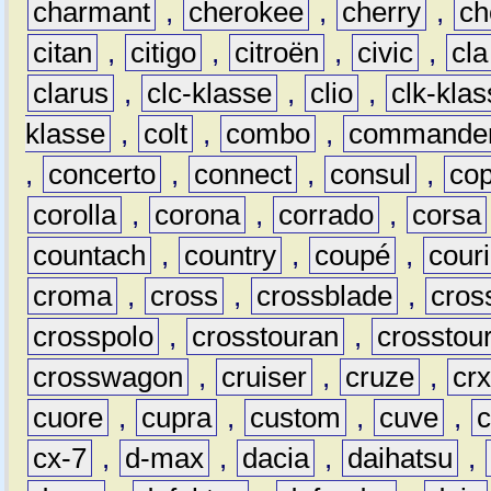
charmant
,
cherokee
,
cherry
,
ch
citan
,
citigo
,
citroën
,
civic
,
cla
clarus
,
clc-klasse
,
clio
,
clk-kla
klasse
,
colt
,
combo
,
commande
,
concerto
,
connect
,
consul
,
co
corolla
,
corona
,
corrado
,
corsa
countach
,
country
,
coupé
,
couri
croma
,
cross
,
crossblade
,
cros
crosspolo
,
crosstouran
,
crosstou
crosswagon
,
cruiser
,
cruze
,
cr
cuore
,
cupra
,
custom
,
cuve
,
cx-7
,
d-max
,
dacia
,
daihatsu
,