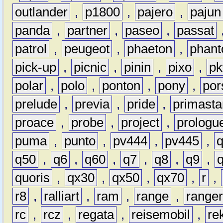
outlander
,
p1800
,
pajero
,
pajun
panda
,
partner
,
paseo
,
passat
patrol
,
peugeot
,
phaeton
,
phan
pick-up
,
picnic
,
pinin
,
pixo
,
p
polar
,
polo
,
ponton
,
pony
,
por
prelude
,
previa
,
pride
,
primasta
proace
,
probe
,
project
,
prologu
puma
,
punto
,
pv444
,
pv445
,
q50
,
q6
,
q60
,
q7
,
q8
,
q9
,
quoris
,
qx30
,
qx50
,
qx70
,
r
,
r8
,
ralliart
,
ram
,
range
,
range
rc
,
rcz
,
regata
,
reisemobil
,
re