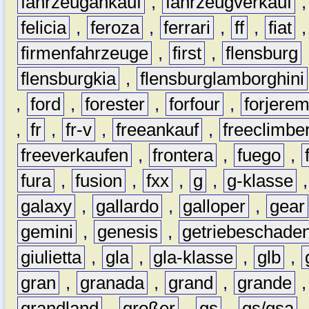
fahrzeugankauf
,
fahrzeugverkauf
felicia
,
feroza
,
ferrari
,
ff
,
fiat
firmenfahrzeuge
,
first
,
flensburg
flensburgkia
,
flensburglamborghini
,
ford
,
forester
,
forfour
,
forjere
,
fr
,
fr-v
,
freeankauf
,
freeclimbe
freeverkaufen
,
frontera
,
fuego
,
fura
,
fusion
,
fxx
,
g
,
g-klasse
galaxy
,
gallardo
,
galloper
,
gear
gemini
,
genesis
,
getriebeschade
giulietta
,
gla
,
gla-klasse
,
glb
,
gran
,
granada
,
grand
,
grande
grandland
,
großer
,
gs
,
gs/gsa