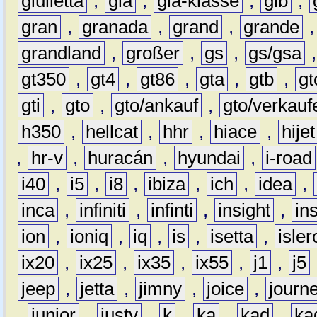
giulietta
,
gla
,
gla-klasse
,
glb
,
gran
,
granada
,
grand
,
grande
grandland
,
großer
,
gs
,
gs/gsa
gt350
,
gt4
,
gt86
,
gta
,
gtb
,
gt
gti
,
gto
,
gto/ankauf
,
gto/verkauf
h350
,
hellcat
,
hhr
,
hiace
,
hijet
,
hr-v
,
huracán
,
hyundai
,
i-road
i40
,
i5
,
i8
,
ibiza
,
ich
,
idea
,
inca
,
infiniti
,
infinti
,
insight
,
in
ion
,
ioniq
,
iq
,
is
,
isetta
,
isler
ix20
,
ix25
,
ix35
,
ix55
,
j1
,
j5
jeep
,
jetta
,
jimny
,
joice
,
journ
,
junior
,
justy
,
k
,
ka
,
kad
,
ka