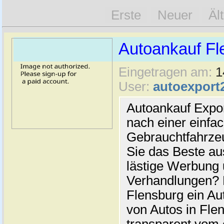
Erste
Neuer
Äl
Autoankauf Fl
Eingetragen am:
1
User:
autoexport
Autoankauf Expo
nach einer einfac
Gebrauchtfahrze
Sie das Beste au
lästige Werbung
Verhandlungen? 
Flensburg ein Au
von Autos in Flen