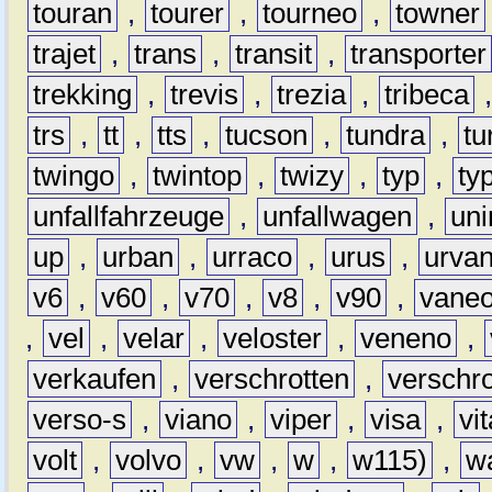
touran
,
tourer
,
tourneo
,
towner
trajet
,
trans
,
transit
,
transporter
trekking
,
trevis
,
trezia
,
tribeca
trs
,
tt
,
tts
,
tucson
,
tundra
,
tu
twingo
,
twintop
,
twizy
,
typ
,
ty
unfallfahrzeuge
,
unfallwagen
,
un
up
,
urban
,
urraco
,
urus
,
urva
v6
,
v60
,
v70
,
v8
,
v90
,
vane
,
vel
,
velar
,
veloster
,
veneno
,
verkaufen
,
verschrotten
,
verschro
verso-s
,
viano
,
viper
,
visa
,
vi
volt
,
volvo
,
vw
,
w
,
w115)
,
w