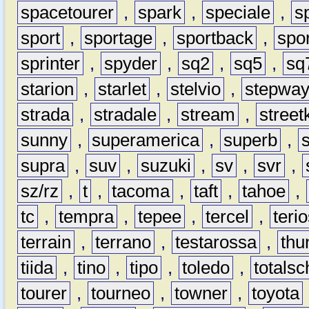
spacetourer
,
spark
,
speciale
,
s
sport
,
sportage
,
sportback
,
spo
sprinter
,
spyder
,
sq2
,
sq5
,
sq
starion
,
starlet
,
stelvio
,
stepwa
strada
,
stradale
,
stream
,
street
sunny
,
superamerica
,
superb
,
supra
,
suv
,
suzuki
,
sv
,
svr
,
sz/rz
,
t
,
tacoma
,
taft
,
tahoe
,
tc
,
tempra
,
tepee
,
tercel
,
teri
terrain
,
terrano
,
testarossa
,
thu
tiida
,
tino
,
tipo
,
toledo
,
totals
tourer
,
tourneo
,
towner
,
toyota