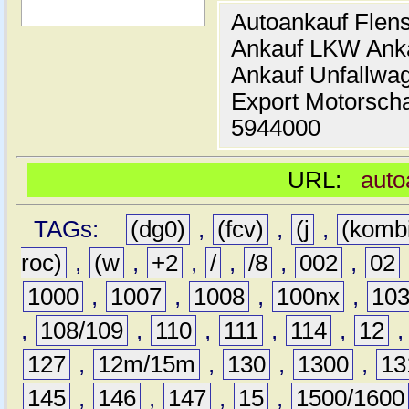
Autoankauf Flen
Ankauf LKW Ank
Ankauf Unfallwa
Export Motorsch
5944000
URL:
auto
TAGs:
(dg0)
,
(fcv)
,
(j
,
(komb
roc)
,
(w
,
+2
,
/
,
/8
,
002
,
02
1000
,
1007
,
1008
,
100nx
,
10
,
108/109
,
110
,
111
,
114
,
12
127
,
12m/15m
,
130
,
1300
,
13
145
,
146
,
147
,
15
,
1500/1600