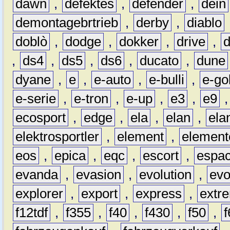
dawn
,
defektes
,
defender
,
dein
demontagebrtrieb
,
derby
,
diablo
doblò
,
dodge
,
dokker
,
drive
,
,
ds4
,
ds5
,
ds6
,
ducato
,
dune
dyane
,
e
,
e-auto
,
e-bulli
,
e-gol
e-serie
,
e-tron
,
e-up
,
e3
,
e9
ecosport
,
edge
,
ela
,
elan
,
ela
elektrosportler
,
element
,
element
eos
,
epica
,
eqc
,
escort
,
espa
evanda
,
evasion
,
evolution
,
ev
explorer
,
export
,
express
,
extr
f12tdf
,
f355
,
f40
,
f430
,
f50
,
f