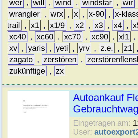
wer
,
will
,
wind
,
windstar
,
wir
wrangler
,
wrx
,
x
,
x-90
,
x-klas
trail
,
x1
,
x1/9
,
x2
,
x3
,
x4
,
x
xc40
,
xc60
,
xc70
,
xc90
,
xl1
,
xv
,
yaris
,
yeti
,
yrv
,
z.e.
,
z1
zagato
,
zerstören
,
zerstörenflen
zukünftige
,
zx
Autoankauf Fl
Gebrauchtwage
Eingetragen am:
1
User:
autoexport