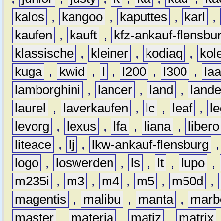
kalos
,
kangoo
,
kaputtes
,
karl
,
kaufen
,
kauft
,
kfz-ankauf-flensbu
klassische
,
kleiner
,
kodiaq
,
kol
kuga
,
kwid
,
l
,
l200
,
l300
,
la
lamborghini
,
lancer
,
land
,
lande
laurel
,
laverkaufen
,
lc
,
leaf
,
l
levorg
,
lexus
,
lfa
,
liana
,
libero
liteace
,
lj
,
lkw-ankauf-flensburg
logo
,
loswerden
,
ls
,
lt
,
lupo
,
m235i
,
m3
,
m4
,
m5
,
m50d
,
magentis
,
malibu
,
manta
,
marb
master
,
materia
,
matiz
,
matrix