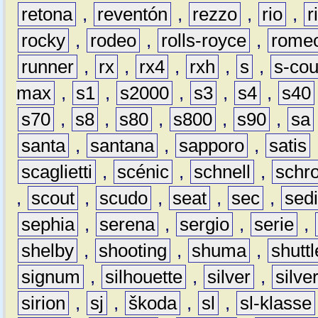
retona
,
reventón
,
rezzo
,
rio
,
r
rocky
,
rodeo
,
rolls-royce
,
rome
runner
,
rx
,
rx4
,
rxh
,
s
,
s-co
max
,
s1
,
s2000
,
s3
,
s4
,
s40
s70
,
s8
,
s80
,
s800
,
s90
,
sa
santa
,
santana
,
sapporo
,
satis
scaglietti
,
scénic
,
schnell
,
schro
,
scout
,
scudo
,
seat
,
sec
,
sedi
sephia
,
serena
,
sergio
,
serie
,
shelby
,
shooting
,
shuma
,
shuttl
signum
,
silhouette
,
silver
,
silve
sirion
,
sj
,
škoda
,
sl
,
sl-klasse