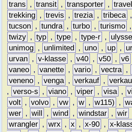
trans
,
transit
,
transporter
,
travel
trekking
,
trevis
,
trezia
,
tribeca
tucson
,
tundra
,
turbo
,
turismo
twizy
,
typ
,
type
,
type-r
,
ulyss
unimog
,
unlimited
,
uno
,
up
,
u
urvan
,
v-klasse
,
v40
,
v50
,
v6
vaneo
,
vanette
,
vario
,
vectra
,
veneno
,
venga
,
verkauf
,
verkau
,
verso-s
,
viano
,
viper
,
visa
,
v
volt
,
volvo
,
vw
,
w
,
w115)
,
w
wer
,
will
,
wind
,
windstar
,
wir
wrangler
,
wrx
,
x
,
x-90
,
x-klas