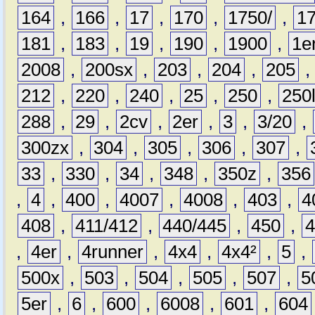
164
,
166
,
17
,
170
,
1750/
,
1
181
,
183
,
19
,
190
,
1900
,
1e
2008
,
200sx
,
203
,
204
,
205
212
,
220
,
240
,
25
,
250
,
250
288
,
29
,
2cv
,
2er
,
3
,
3/20
,
300zx
,
304
,
305
,
306
,
307
,
33
,
330
,
34
,
348
,
350z
,
356
,
4
,
400
,
4007
,
4008
,
403
,
4
408
,
411/412
,
440/445
,
450
,
,
4er
,
4runner
,
4x4
,
4x4²
,
5
,
500x
,
503
,
504
,
505
,
507
,
5
5er
,
6
,
600
,
6008
,
601
,
604