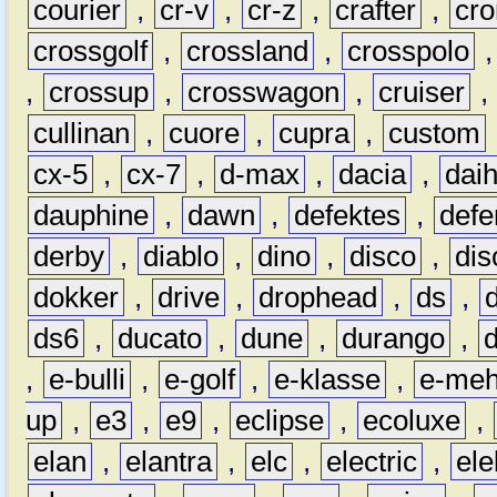
courier
,
cr-v
,
cr-z
,
crafter
,
cr
crossgolf
,
crossland
,
crosspolo
,
crossup
,
crosswagon
,
cruiser
,
cullinan
,
cuore
,
cupra
,
custom
cx-5
,
cx-7
,
d-max
,
dacia
,
dai
dauphine
,
dawn
,
defektes
,
defe
derby
,
diablo
,
dino
,
disco
,
dis
dokker
,
drive
,
drophead
,
ds
,
ds6
,
ducato
,
dune
,
durango
,
,
e-bulli
,
e-golf
,
e-klasse
,
e-meh
up
,
e3
,
e9
,
eclipse
,
ecoluxe
,
elan
,
elantra
,
elc
,
electric
,
ele