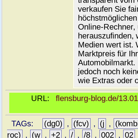
transparent vom 
verkaufen Sie fai
höchstmöglichen 
Online-Rechner,
herauszufinden, w
Medien wert ist. 
Marktpreis für I
Automobilmarkt. 
jedoch noch kein
wie Extras oder 
URL:
flensburg-blog.de/13.0
TAGs:
(dg0)
,
(fcv)
,
(j
,
(komb
roc)
,
(w
,
+2
,
/
,
/8
,
002
,
02