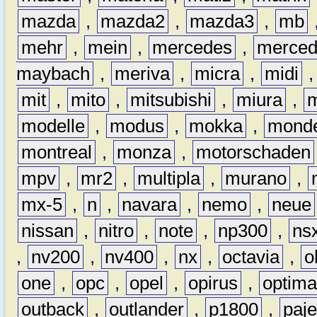
mazda
,
mazda2
,
mazda3
,
mb
mehr
,
mein
,
mercedes
,
merce
maybach
,
meriva
,
micra
,
midi
mit
,
mito
,
mitsubishi
,
miura
,
modelle
,
modus
,
mokka
,
mond
montreal
,
monza
,
motorschaden
mpv
,
mr2
,
multipla
,
murano
,
mx-5
,
n
,
navara
,
nemo
,
neue
nissan
,
nitro
,
note
,
np300
,
ns
,
nv200
,
nv400
,
nx
,
octavia
,
o
one
,
opc
,
opel
,
opirus
,
optim
outback
,
outlander
,
p1800
,
paje