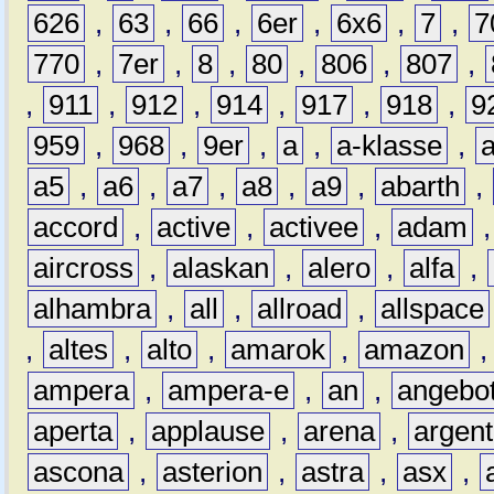
626
,
63
,
66
,
6er
,
6x6
,
7
,
7
770
,
7er
,
8
,
80
,
806
,
807
,
,
911
,
912
,
914
,
917
,
918
,
9
959
,
968
,
9er
,
a
,
a-klasse
,
a5
,
a6
,
a7
,
a8
,
a9
,
abarth
,
accord
,
active
,
activee
,
adam
aircross
,
alaskan
,
alero
,
alfa
,
alhambra
,
all
,
allroad
,
allspace
,
altes
,
alto
,
amarok
,
amazon
ampera
,
ampera-e
,
an
,
angebo
aperta
,
applause
,
arena
,
argen
ascona
,
asterion
,
astra
,
asx
,