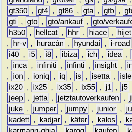
gt350
,
gt4
,
gt86
,
gta
,
gtb
,
gt
gti
,
gto
,
gto/ankauf
,
gto/verkauf
h350
,
hellcat
,
hhr
,
hiace
,
hijet
,
hr-v
,
huracán
,
hyundai
,
i-road
i40
,
i5
,
i8
,
ibiza
,
ich
,
idea
,
,
inca
,
infiniti
,
infinti
,
insight
,
i
,
ion
,
ioniq
,
iq
,
is
,
isetta
,
isl
ix20
,
ix25
,
ix35
,
ix55
,
j1
,
j5
jeep
,
jetta
,
jetztautoverkaufen
,
juke
,
jumper
,
jumpy
,
junior
,
j
kadett
,
kadjar
,
käfer
,
kalos
,
k
karmann-ghia
,
karoq
,
kaufen
,
k