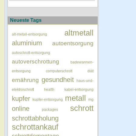
Neueste Tags
altmetall
alt-metall-entsorgung
aluminium
autoentsorgung
autoschrott-entsorgung
autoverschrottung
badewannen-
entsorgung
computerschrott
diät
gesundheit
ernährung
haus-und-
elektroschrott
health
kabel-entsorgung
metall
kupfer
kupfer-entsorgung
mg
schrott
online
packages
schrottabholung
schrottankauf
schrottdemontage