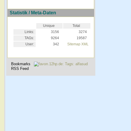
Statistik / Meta-Daten
Unique
Total
Links:
3156
3274
TAGs:
9264
19587
User:
342
Sitemap XML
Bookmarks
RSS Feed