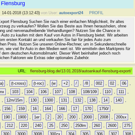
 Flensburg
:
14-01-2018 (13:12:43)
von User:
autoexport24
PROFIL
xport Flensburg Suchen Sie nach einer einfachen Möglichkeit, Ihr altes
rzeug zu verkaufen? Wollen Sie das Beste aus Ihnen herausholen, ohne
ung und nervenaufreibende Verhandlungen? Nutzen Sie die Chance in
 Auto zu kaufen mit dem Kauf von Autos in Flensburg bietet. Wir arbeiten
vom ersten Kontakt an und verkaufen Sie fair für jedes Auto zum
hen Preis. Nutzen Sie unseren Online-Rechner, um in Sekundenschnelle
n, wie viel Ihr Auto in den Medien wert ist. Wir ermitteln den Marktpreis für
uf dem deutschen Automobilmarkt. Dieser Wert beinhaltet jedoch noch
lichen Faktoren wie Extras oder optionales Zubehör.
URL:
flensburg-blog.de/13.01.2018/autoankauf-flensburg-export/
a)
,
(t-cross)
,
(t-roc)
,
(w
,
+2
,
/
,
/8
,
002
,
02
,
06
,
0nx
,
103
,
104
,
106
,
107
,
108
,
108/109
,
110
,
111
,
,
12m/15m
,
130
,
1300
,
131
,
132
,
138
,
14
,
140
,
,
156
,
159
,
16
,
164
,
166
,
17
,
170
,
1750/
,
,
190
,
1900
,
1er
,
2
,
20
,
200
,
2000
,
2008
,
200sx
,
,
212
,
220
,
240
,
25
,
250
,
250lm
,
260
,
2600
,
275
,
300
,
3000
,
3008
,
300zx
,
304
,
305
,
306
,
307
,
308