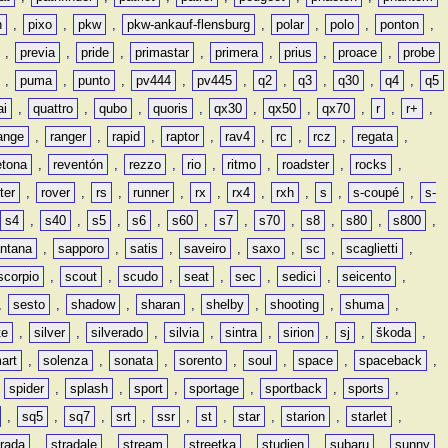
n
,
pixo
,
pkw
,
pkw-ankauf-flensburg
,
polar
,
polo
,
ponton
,
,
previa
,
pride
,
primastar
,
primera
,
prius
,
proace
,
probe
,
puma
,
punto
,
pv444
,
pv445
,
q2
,
q3
,
q30
,
q4
,
q5
ai
,
quattro
,
qubo
,
quoris
,
qx30
,
qx50
,
qx70
,
r
,
r+
,
ange
,
ranger
,
rapid
,
raptor
,
rav4
,
rc
,
rcz
,
regata
,
etona
,
reventón
,
rezzo
,
rio
,
ritmo
,
roadster
,
rocks
,
ter
,
rover
,
rs
,
runner
,
rx
,
rx4
,
rxh
,
s
,
s-coupé
,
s-
s4
,
s40
,
s5
,
s6
,
s60
,
s7
,
s70
,
s8
,
s80
,
s800
,
ntana
,
sapporo
,
satis
,
saveiro
,
saxo
,
sc
,
scaglietti
,
scorpio
,
scout
,
scudo
,
seat
,
sec
,
sedici
,
seicento
,
,
sesto
,
shadow
,
sharan
,
shelby
,
shooting
,
shuma
,
te
,
silver
,
silverado
,
silvia
,
sintra
,
sirion
,
sj
,
škoda
,
art
,
solenza
,
sonata
,
sorento
,
soul
,
space
,
spaceback
,
,
spider
,
splash
,
sport
,
sportage
,
sportback
,
sports
,
,
sq5
,
sq7
,
srt
,
ssr
,
st
,
star
,
starion
,
starlet
,
trada
,
stradale
,
stream
,
streetka
,
studien
,
subaru
,
sunny
,