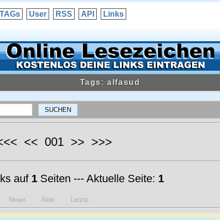
TAGs
User
RSS
API
Links
Tags: alfasud
 <<< << 001 >> >>>
ks auf
1
Seiten --- Aktuelle Seite:
1
Neuer
Älter
Letzte