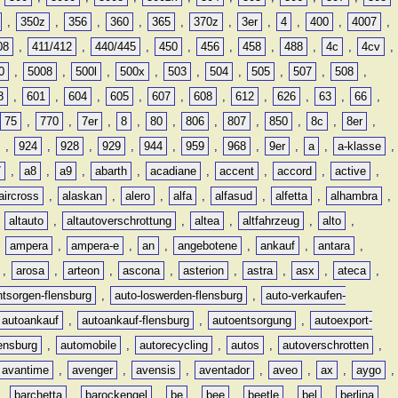
,
350z
,
356
,
360
,
365
,
370z
,
3er
,
4
,
400
,
4007
,
08
,
411/412
,
440/445
,
450
,
456
,
458
,
488
,
4c
,
4cv
,
0
,
5008
,
500l
,
500x
,
503
,
504
,
505
,
507
,
508
,
8
,
601
,
604
,
605
,
607
,
608
,
612
,
626
,
63
,
66
,
75
,
770
,
7er
,
8
,
80
,
806
,
807
,
850
,
8c
,
8er
,
,
924
,
928
,
929
,
944
,
959
,
968
,
9er
,
a
,
a-klasse
,
7
,
a8
,
a9
,
abarth
,
acadiane
,
accent
,
accord
,
active
,
aircross
,
alaskan
,
alero
,
alfa
,
alfasud
,
alfetta
,
alhambra
,
,
altauto
,
altautoverschrottung
,
altea
,
altfahrzeug
,
alto
,
,
ampera
,
ampera-e
,
an
,
angebotene
,
ankauf
,
antara
,
,
arosa
,
arteon
,
ascona
,
asterion
,
astra
,
asx
,
ateca
,
ntsorgen-flensburg
,
auto-loswerden-flensburg
,
auto-verkaufen-
autoankauf
,
autoankauf-flensburg
,
autoentsorgung
,
autoexport-
lensburg
,
automobile
,
autorecycling
,
autos
,
autoverschrotten
,
avantime
,
avenger
,
avensis
,
aventador
,
aveo
,
ax
,
aygo
,
,
barchetta
,
barockengel
,
be
,
bee
,
beetle
,
bel
,
berlina
,