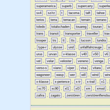
superamerica
,
superb
,
supercarry
,
superle
sx4
,
sz/rz
,
t
,
tacoma
,
taft
,
tahoe
,
terios
,
terra
,
terracan
,
terrain
,
terrano
toledo
,
totalschaden
,
touareg
,
touran
,
t
trans
,
transit
,
transporter
,
traveller
,
trax
trooper
,
trs
,
tt
,
tts
,
tucson
,
tundra
,
type-r
,
ulysse
,
und
,
unfallfahrzeuge
,
u
urus
,
urvan
,
v-klasse
,
v40
,
v50
,
v6
vel
,
velar
,
veloster
,
veneno
,
venga
,
verso-s
,
viano
,
viper
,
visa
,
vitara
,
vi
wagoneer
,
wasp
,
wer
,
will
,
wind
,
win
x-klasse
,
x-perience
,
x-tr
,
x-trail
,
x1
,
,
xc70
,
xc90
,
xl1
,
xl3
,
xm
,
xmod
,
zafira
,
zagato
,
zerstören
,
zerstörenflensbu