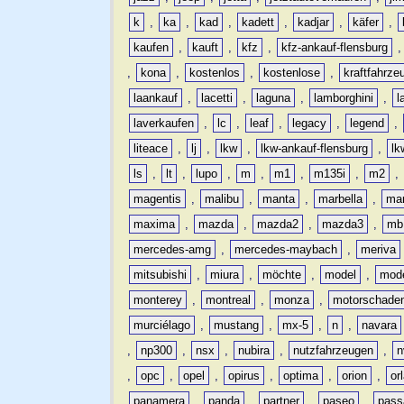
k
,
ka
,
kad
,
kadett
,
kadjar
,
käfer
,
kaufen
,
kauft
,
kfz
,
kfz-ankauf-flensburg
,
kona
,
kostenlos
,
kostenlose
,
kraftfahrze
laankauf
,
lacetti
,
laguna
,
lamborghini
,
l
laverkaufen
,
lc
,
leaf
,
legacy
,
legend
,
liteace
,
lj
,
lkw
,
lkw-ankauf-flensburg
,
lk
ls
,
lt
,
lupo
,
m
,
m1
,
m135i
,
m2
,
magentis
,
malibu
,
manta
,
marbella
,
ma
maxima
,
mazda
,
mazda2
,
mazda3
,
mb
mercedes-amg
,
mercedes-maybach
,
meriva
mitsubishi
,
miura
,
möchte
,
model
,
mode
monterey
,
montreal
,
monza
,
motorschade
murciélago
,
mustang
,
mx-5
,
n
,
navara
,
np300
,
nsx
,
nubira
,
nutzfahrzeugen
,
n
,
opc
,
opel
,
opirus
,
optima
,
orion
,
or
panamera
,
panda
,
partner
,
paseo
,
pass