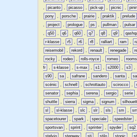
,
picanto
,
picasso
,
pick-up
,
picnic
,
pini
pony
,
porsche
,
prairie
,
praktik
,
prelude
,
project
,
prologue
,
ps
,
pullman
,
pulsar
,
q50
,
q6
,
q60
,
q7
,
q8
,
q9
,
qashq
r-klasse
,
r5
,
r6
,
r8
,
ralliart
,
ram
,
r
reisemobil
,
rekord
,
renault
,
renegade
,
r
rocky
,
rodeo
,
rolls-royce
,
romeo
,
rooms
fr
,
s-klasse
,
s-max
,
s1
,
s2000
,
s3
,
s90
,
sa
,
safrane
,
sandero
,
santa
,
sa
scénic
,
schnell
,
schrottauto
,
scirocco
,
senator
,
sephia
,
serena
,
sergio
,
serie
shuttle
,
sierra
,
sigma
,
signum
,
silhouet
sl
,
sl-klasse
,
slc
,
slr
,
sls
,
sm
,
sm
spacetourer
,
spark
,
speciale
,
speedster
sportsvan
,
sprint
,
sprinter
,
spyder
,
sq2
stelvio
,
stepway
,
sti
,
stilo
,
stonic
,
s