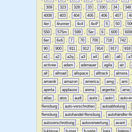
,
309
,
323
,
328
,
33
,
330
,
34
,
348
4008
,
403
,
404
,
405
,
406
,
407
,
4
4er
,
4runner
,
4x4
,
4x4²
,
5
,
50
,
50
550
,
575m
,
599
,
5er
,
6
,
600
,
600
6er
,
6x6
,
7
,
70
,
700
,
718
,
742
,
90
,
900
,
911
,
912
,
914
,
917
,
918
a1
,
a2
,
a2q
,
a3
,
a4
,
a5
,
a6
,
a
activee
,
adam
,
adenauer
,
agila
,
air
,
all
,
allroad
,
allspace
,
alltrack
,
almera
amarok
,
amazon
,
america
,
amg
,
ami
aperta
,
applause
,
arena
,
argenta
,
arna
atlas
,
atos
,
audi
,
auris
,
auto
,
auto-e
flensburg
,
auto-verschrotten
,
autoabholung
,
flensburg
,
autohandel-flensburg
,
autohändler-f
autoverschrottung
,
autoverwertung
,
avant
,
b-klasse
,
b-max
,
b-serie
,
baja
,
baleno