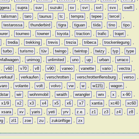
ggera
,
supra
,
suv
,
suzuki
,
sv
,
svr
,
svt
,
svx
,
swift
,
talisman
,
taro
,
taunus
,
tc
,
tempra
,
tepee
,
tercel
,
,
testarossa
,
thunderbird
,
tigra
,
tiguan
,
tiida
,
tino
,
tipo
,
ourer
,
tourneo
,
towner
,
toyota
,
traction
,
trafic
,
trajet
,
,
tredia
,
trekking
,
trevis
,
trezia
,
tribeca
,
trockenlegung
,
,
turbo
,
turismo
,
tüv
,
twingo
,
twintop
,
twizy
,
typ
,
type
nfallwagen
,
unimog
,
unlimited
,
uno
,
up
,
urban
,
urraco
,
,
v60
,
v70
,
v8
,
v90
,
vaneo
,
vanette
,
vario
,
vectra
,
verkauf
,
verkaufen
,
verschrotten
,
verschrottenflensburg
,
verso
,
varo
,
volante
,
volt
,
volvo
,
vw
,
w
,
w115)
,
wagon
,
dstar
,
wir
,
wohnmobil
,
wraith
,
wrangler
,
wrx
,
x
,
x-90
,
x1/9
,
x2
,
x3
,
x4
,
x5
,
x6
,
x7
,
xantia
,
xc40
,
xc60
xsara
,
xv
,
yaris
,
yeti
,
yrv
,
z.e.
,
z1
,
z3
,
z4
,
z8
,
rg
,
zl1
,
zoe
,
zu
,
zukünftige
,
zx