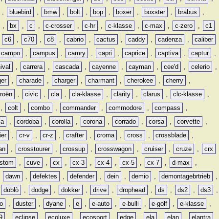
,
bluebird
,
bmw
,
bolt
,
bop
,
boxer
,
boxster
,
brabus
,
,
bx
,
c
,
c-crosser
,
c-hr
,
c-klasse
,
c-max
,
c-zero
,
c1
,
c6
,
c70
,
c8
,
cabrio
,
cactus
,
caddy
,
cadenza
,
caliber
campo
,
campus
,
camry
,
capri
,
caprice
,
captiva
,
captur
,
ival
,
carrera
,
cascada
,
cayenne
,
cayman
,
cee'd
,
celerio
,
ger
,
charade
,
charger
,
charmant
,
cherokee
,
cherry
,
troën
,
civic
,
cla
,
cla-klasse
,
clarity
,
clarus
,
clc-klasse
,
,
colt
,
combo
,
commander
,
commodore
,
compass
,
ia
,
cordoba
,
corolla
,
corona
,
corrado
,
corsa
,
corvette
,
ier
,
cr-v
,
cr-z
,
crafter
,
croma
,
cross
,
crossblade
,
an
,
crosstourer
,
crossup
,
crosswagon
,
cruiser
,
cruze
,
crx
stom
,
cuve
,
cx
,
cx-3
,
cx-4
,
cx-5
,
cx-7
,
d-max
,
,
dawn
,
defektes
,
defender
,
dein
,
demio
,
demontagebrtrieb
,
,
doblò
,
dodge
,
dokker
,
drive
,
drophead
,
ds
,
ds2
,
ds3
,
o
,
duster
,
dyane
,
e
,
e-auto
,
e-bulli
,
e-golf
,
e-klasse
,
9
,
eclipse
,
ecoluxe
,
ecosport
,
edge
,
ela
,
elan
,
elantra
,