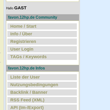
GAST
Hallo
favon.12hp.de Community
Home / Start
Info / Über
Registrieren
User Login
TAGs / Keywords
favon.12hp.de Infos
Liste der User
Nutzungsbedingungen
Backlink / Banner
RSS Feed (XML)
API (Im-/Export)