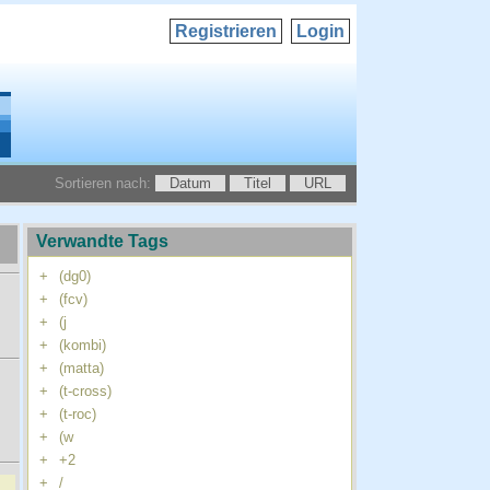
Registrieren
Login
Sortieren nach:
Datum
Titel
URL
Verwandte Tags
+
(dg0)
+
(fcv)
+
(j
+
(kombi)
+
(matta)
+
(t-cross)
+
(t-roc)
+
(w
+
+2
+
/