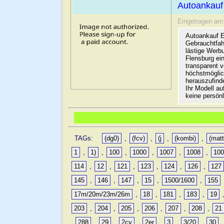
Autoankauf
Eingetragen am
Autoankauf E
Gebrauchtfah
lästige Werb
Flensburg ein
transparent 
höchstmöglic
herauszufinde
Ihr Modell a
keine persön
TAGs:
(dg0)
,
(fcv)
,
(j
,
(kombi)
,
(matt
1
,
1)
,
100
,
1000
,
1007
,
1008
,
10
114
,
12
,
121
,
123
,
124
,
126
,
127
145
,
146
,
147
,
15
,
1500/1600
,
155
17m/20m/23m/26m
,
18
,
181
,
183
,
19
203
,
204
,
205
,
206
,
207
,
208
,
21
,
288
,
29
,
2cv
,
2er
,
3
,
3/20
,
30