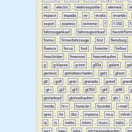
elc
,
electric
,
elektrosportler
,
element
,
e
espace
,
espada
,
ev
,
evalia
,
evanda
,
export
,
express
,
extreme
,
f
,
f-150
,
f
fahrzeugankauf
,
fahrzeugverkauf
,
favorit/for
fiorino
,
firmenfahrzeuge
,
first
,
flensburg
fluence
,
focus
,
ford
,
forester
,
forfour
freeclimber
,
freemont
,
freeverkaufen
,
front
g
,
g-klasse
,
g-tron
,
g93a
,
galant
,
ga
genesis
,
getriebeschaden
,
getz
,
ghost
,
glt
,
golf
,
gran
,
granada
,
grand
,
gran
,
gt-r
,
gt2
,
gt3
,
gt350
,
gt4
,
gt86
,
gto/ankauf
,
gto/verkaufen
,
gts
,
gtv
,
h
honda
,
hr-v
,
huracán
,
hyundai
,
i-road
ignis
,
ihr
,
iltis
,
impreza
,
inca
,
infiniti
iq
,
is
,
isetta
,
islero
,
isuzu
,
italia
,
jazz
,
jeep
,
jetta
,
jetztautoverkaufen
,
ji