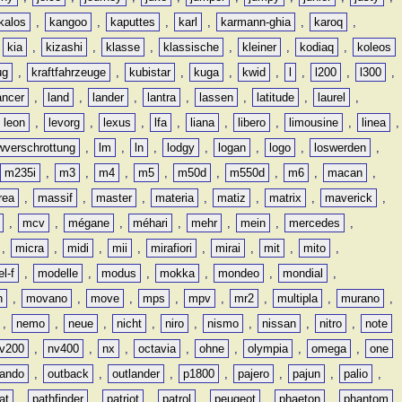
kalos
,
kangoo
,
kaputtes
,
karl
,
karmann-ghia
,
karoq
,
,
kia
,
kizashi
,
klasse
,
klassische
,
kleiner
,
kodiaq
,
koleos
ug
,
kraftfahrzeuge
,
kubistar
,
kuga
,
kwid
,
l
,
l200
,
l300
,
ancer
,
land
,
lander
,
lantra
,
lassen
,
latitude
,
laurel
,
leon
,
levorg
,
lexus
,
lfa
,
liana
,
libero
,
limousine
,
linea
,
wverschrottung
,
lm
,
ln
,
lodgy
,
logan
,
logo
,
loswerden
,
m235i
,
m3
,
m4
,
m5
,
m50d
,
m550d
,
m6
,
macan
,
rea
,
massif
,
master
,
materia
,
matiz
,
matrix
,
maverick
,
,
mcv
,
mégane
,
méhari
,
mehr
,
mein
,
mercedes
,
,
micra
,
midi
,
mii
,
mirafiori
,
mirai
,
mit
,
mito
,
l-f
,
modelle
,
modus
,
mokka
,
mondeo
,
mondial
,
n
,
movano
,
move
,
mps
,
mpv
,
mr2
,
multipla
,
murano
,
,
nemo
,
neue
,
nicht
,
niro
,
nismo
,
nissan
,
nitro
,
note
v200
,
nv400
,
nx
,
octavia
,
ohne
,
olympia
,
omega
,
one
lando
,
outback
,
outlander
,
p1800
,
pajero
,
pajun
,
palio
,
at
,
pathfinder
,
patriot
,
patrol
,
peugeot
,
phaeton
,
phantom