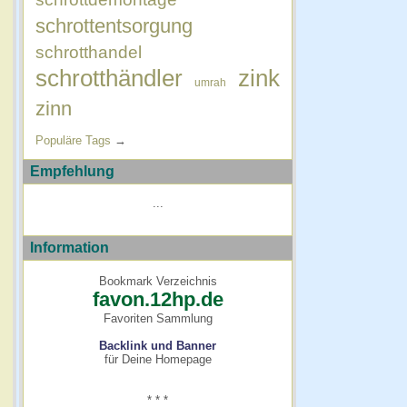
schrottentsorgung
schrotthandel
schrotthändler
zink
umrah
zinn
Populäre Tags
→
Empfehlung
...
Information
Bookmark Verzeichnis
favon.12hp.de
Favoriten Sammlung
Backlink und Banner
für Deine Homepage
* * *