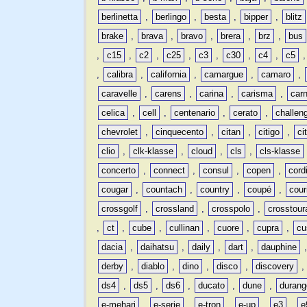
berlinetta
,
berlingo
,
besta
,
bipper
,
blitz
brake
,
brava
,
bravo
,
brera
,
brz
,
bus
,
c15
,
c2
,
c25
,
c3
,
c30
,
c4
,
c5
,
calibra
,
california
,
camargue
,
camaro
,
caravelle
,
carens
,
carina
,
carisma
,
carn
celica
,
cell
,
centenario
,
cerato
,
challen
chevrolet
,
cinquecento
,
citan
,
citigo
,
ci
clio
,
clk-klasse
,
cloud
,
cls
,
cls-klasse
concerto
,
connect
,
consul
,
copen
,
cord
cougar
,
countach
,
country
,
coupé
,
cour
crossgolf
,
crossland
,
crosspolo
,
crosstour
,
ct
,
cube
,
cullinan
,
cuore
,
cupra
,
cu
dacia
,
daihatsu
,
daily
,
dart
,
dauphine
derby
,
diablo
,
dino
,
disco
,
discovery
ds4
,
ds5
,
ds6
,
ducato
,
dune
,
durang
e-mehari
,
e-serie
,
e-tron
,
e-up
,
e3
,
e