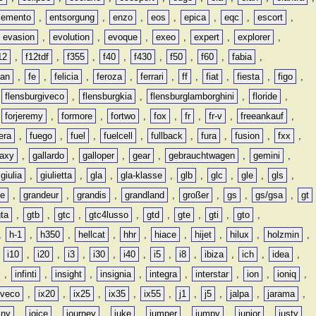
lemento
,
entsorgung
,
enzo
,
eos
,
epica
,
eqc
,
escort
,
evasion
,
evolution
,
evoque
,
exeo
,
expert
,
explorer
,
12
,
f12tdf
,
f355
,
f40
,
f430
,
f50
,
f60
,
fabia
,
man
,
fe
,
felicia
,
feroza
,
ferrari
,
ff
,
fiat
,
fiesta
,
figo
,
,
flensburgiveco
,
flensburgkia
,
flensburglamborghini
,
floride
,
,
forjeremy
,
formore
,
fortwo
,
fox
,
fr
,
fr-v
,
freeankauf
,
era
,
fuego
,
fuel
,
fuelcell
,
fullback
,
fura
,
fusion
,
fxx
,
laxy
,
gallardo
,
galloper
,
gear
,
gebrauchtwagen
,
gemini
,
giulia
,
giulietta
,
gla
,
gla-klasse
,
glb
,
glc
,
gle
,
gls
,
de
,
grandeur
,
grandis
,
grandland
,
großer
,
gs
,
gs/gsa
,
gt
gta
,
gtb
,
gtc
,
gtc4lusso
,
gtd
,
gte
,
gti
,
gto
,
,
h-1
,
h350
,
hellcat
,
hhr
,
hiace
,
hijet
,
hilux
,
holzmin
,
,
i10
,
i20
,
i3
,
i30
,
i40
,
i5
,
i8
,
ibiza
,
ich
,
idea
,
,
infinti
,
insight
,
insignia
,
integra
,
interstar
,
ion
,
ioniq
,
iveco
,
ix20
,
ix25
,
ix35
,
ix55
,
j1
,
j5
,
jalpa
,
jarama
,
mny
,
joice
,
journey
,
juke
,
jumper
,
jumpy
,
junior
,
justy
,