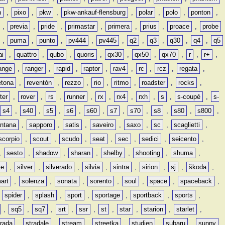
n
,
pixo
,
pkw
,
pkw-ankauf-flensburg
,
polar
,
polo
,
ponton
,
,
previa
,
pride
,
primastar
,
primera
,
prius
,
proace
,
probe
,
puma
,
punto
,
pv444
,
pv445
,
q2
,
q3
,
q30
,
q4
,
q5
ai
,
quattro
,
qubo
,
quoris
,
qx30
,
qx50
,
qx70
,
r
,
r+
,
ange
,
ranger
,
rapid
,
raptor
,
rav4
,
rc
,
rcz
,
regata
,
etona
,
reventón
,
rezzo
,
rio
,
ritmo
,
roadster
,
rocks
,
ter
,
rover
,
rs
,
runner
,
rx
,
rx4
,
rxh
,
s
,
s-coupé
,
s-
s4
,
s40
,
s5
,
s6
,
s60
,
s7
,
s70
,
s8
,
s80
,
s800
,
ntana
,
sapporo
,
satis
,
saveiro
,
saxo
,
sc
,
scaglietti
,
scorpio
,
scout
,
scudo
,
seat
,
sec
,
sedici
,
seicento
,
,
sesto
,
shadow
,
sharan
,
shelby
,
shooting
,
shuma
,
te
,
silver
,
silverado
,
silvia
,
sintra
,
sirion
,
sj
,
škoda
,
art
,
solenza
,
sonata
,
sorento
,
soul
,
space
,
spaceback
,
,
spider
,
splash
,
sport
,
sportage
,
sportback
,
sports
,
,
sq5
,
sq7
,
srt
,
ssr
,
st
,
star
,
starion
,
starlet
,
trada
,
stradale
,
stream
,
streetka
,
studien
,
subaru
,
sunny
,