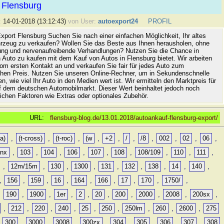
 Flensburg
:
14-01-2018 (13:12:43)
von User:
autoexport24
PROFIL
xport Flensburg Suchen Sie nach einer einfachen Möglichkeit, Ihr altes
rzeug zu verkaufen? Wollen Sie das Beste aus Ihnen herausholen, ohne
ung und nervenaufreibende Verhandlungen? Nutzen Sie die Chance in
 Auto zu kaufen mit dem Kauf von Autos in Flensburg bietet. Wir arbeiten
vom ersten Kontakt an und verkaufen Sie fair für jedes Auto zum
hen Preis. Nutzen Sie unseren Online-Rechner, um in Sekundenschnelle
n, wie viel Ihr Auto in den Medien wert ist. Wir ermitteln den Marktpreis für
uf dem deutschen Automobilmarkt. Dieser Wert beinhaltet jedoch noch
lichen Faktoren wie Extras oder optionales Zubehör.
URL:
flensburg-blog.de/13.01.2018/autoankauf-flensburg-export/
a)
,
(t-cross)
,
(t-roc)
,
(w
,
+2
,
/
,
/8
,
002
,
02
,
06
,
0nx
,
103
,
104
,
106
,
107
,
108
,
108/109
,
110
,
111
,
,
12m/15m
,
130
,
1300
,
131
,
132
,
138
,
14
,
140
,
,
156
,
159
,
16
,
164
,
166
,
17
,
170
,
1750/
,
,
190
,
1900
,
1er
,
2
,
20
,
200
,
2000
,
2008
,
200sx
,
,
212
,
220
,
240
,
25
,
250
,
250lm
,
260
,
2600
,
275
,
300
,
3000
,
3008
,
300zx
,
304
,
305
,
306
,
307
,
308