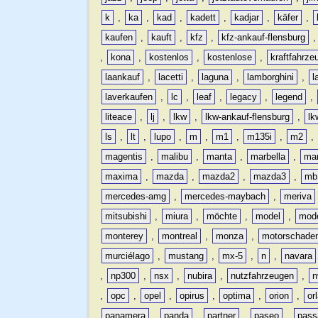
k
,
ka
,
kad
,
kadett
,
kadjar
,
käfer
,
kaufen
,
kauft
,
kfz
,
kfz-ankauf-flensburg
,
kona
,
kostenlos
,
kostenlose
,
kraftfahrze
laankauf
,
lacetti
,
laguna
,
lamborghini
,
l
laverkaufen
,
lc
,
leaf
,
legacy
,
legend
,
liteace
,
lj
,
lkw
,
lkw-ankauf-flensburg
,
lk
ls
,
lt
,
lupo
,
m
,
m1
,
m135i
,
m2
,
magentis
,
malibu
,
manta
,
marbella
,
ma
maxima
,
mazda
,
mazda2
,
mazda3
,
mb
mercedes-amg
,
mercedes-maybach
,
meriva
mitsubishi
,
miura
,
möchte
,
model
,
mode
monterey
,
montreal
,
monza
,
motorschade
murciélago
,
mustang
,
mx-5
,
n
,
navara
,
np300
,
nsx
,
nubira
,
nutzfahrzeugen
,
n
,
opc
,
opel
,
opirus
,
optima
,
orion
,
or
panamera
,
panda
,
partner
,
paseo
,
pass