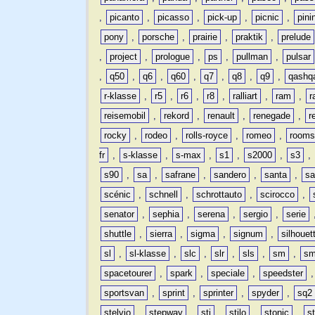
,
picanto
,
picasso
,
pick-up
,
picnic
,
pini
pony
,
porsche
,
prairie
,
praktik
,
prelude
,
project
,
prologue
,
ps
,
pullman
,
pulsar
,
q50
,
q6
,
q60
,
q7
,
q8
,
q9
,
qashq
r-klasse
,
r5
,
r6
,
r8
,
ralliart
,
ram
,
r
reisemobil
,
rekord
,
renault
,
renegade
,
r
rocky
,
rodeo
,
rolls-royce
,
romeo
,
rooms
fr
,
s-klasse
,
s-max
,
s1
,
s2000
,
s3
,
s90
,
sa
,
safrane
,
sandero
,
santa
,
sa
scénic
,
schnell
,
schrottauto
,
scirocco
,
senator
,
sephia
,
serena
,
sergio
,
serie
shuttle
,
sierra
,
sigma
,
signum
,
silhouet
sl
,
sl-klasse
,
slc
,
slr
,
sls
,
sm
,
sm
spacetourer
,
spark
,
speciale
,
speedster
sportsvan
,
sprint
,
sprinter
,
spyder
,
sq2
stelvio
,
stepway
,
sti
,
stilo
,
stonic
,
s