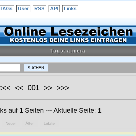
TAGs
User
RSS
API
Links
Tags: almera
 <<< << 001 >> >>>
ks auf
1
Seiten --- Aktuelle Seite:
1
Neuer
Älter
Letzte