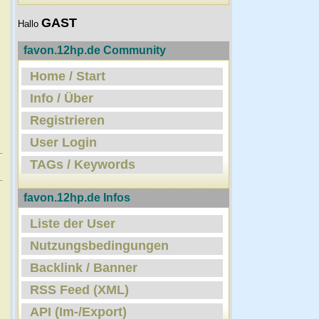
GAST
Hallo
favon.12hp.de Community
Home / Start
Info / Über
Registrieren
User Login
TAGs / Keywords
favon.12hp.de Infos
Liste der User
Nutzungsbedingungen
Backlink / Banner
RSS Feed (XML)
API (Im-/Export)