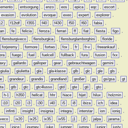
lemento
,
entsorgung
,
enzo
,
eos
,
epica
,
eqc
,
escort
,
evasion
,
evolution
,
evoque
,
exeo
,
expert
,
explorer
,
12
,
f12tdf
,
f355
,
f40
,
f430
,
f50
,
f60
,
fabia
,
man
,
fe
,
felicia
,
feroza
,
ferrari
,
ff
,
fiat
,
fiesta
,
figo
,
,
flensburgiveco
,
flensburgkia
,
flensburglamborghini
,
floride
,
,
forjeremy
,
formore
,
fortwo
,
fox
,
fr
,
fr-v
,
freeankauf
,
era
,
fuego
,
fuel
,
fuelcell
,
fullback
,
fura
,
fusion
,
fxx
,
laxy
,
gallardo
,
galloper
,
gear
,
gebrauchtwagen
,
gemini
,
giulia
,
giulietta
,
gla
,
gla-klasse
,
glb
,
glc
,
gle
,
gls
,
de
,
grandeur
,
grandis
,
grandland
,
großer
,
gs
,
gs/gsa
,
gt
gta
,
gtb
,
gtc
,
gtc4lusso
,
gtd
,
gte
,
gti
,
gto
,
,
h-1
,
h350
,
hellcat
,
hhr
,
hiace
,
hijet
,
hilux
,
holzmin
,
,
i10
,
i20
,
i3
,
i30
,
i40
,
i5
,
i8
,
ibiza
,
ich
,
idea
,
,
infinti
,
insight
,
insignia
,
integra
,
interstar
,
ion
,
ioniq
,
iveco
,
ix20
,
ix25
,
ix35
,
ix55
,
j1
,
j5
,
jalpa
,
jarama
,
mny
,
joice
,
journey
,
juke
,
jumper
,
jumpy
,
junior
,
justy
,