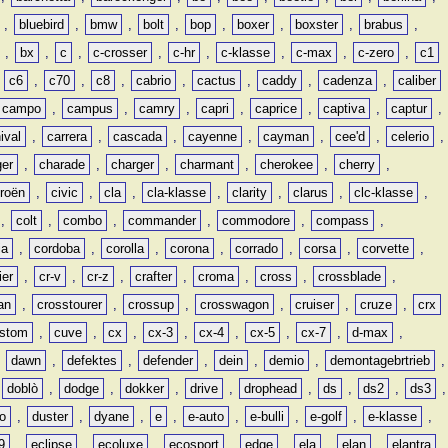
,
bluebird
,
bmw
,
bolt
,
bop
,
boxer
,
boxster
,
brabus
,
,
bx
,
c
,
c-crosser
,
c-hr
,
c-klasse
,
c-max
,
c-zero
,
c1
,
c6
,
c70
,
c8
,
cabrio
,
cactus
,
caddy
,
cadenza
,
caliber
campo
,
campus
,
camry
,
capri
,
caprice
,
captiva
,
captur
,
ival
,
carrera
,
cascada
,
cayenne
,
cayman
,
cee'd
,
celerio
,
ger
,
charade
,
charger
,
charmant
,
cherokee
,
cherry
,
troën
,
civic
,
cla
,
cla-klasse
,
clarity
,
clarus
,
clc-klasse
,
,
colt
,
combo
,
commander
,
commodore
,
compass
,
ia
,
cordoba
,
corolla
,
corona
,
corrado
,
corsa
,
corvette
,
ier
,
cr-v
,
cr-z
,
crafter
,
croma
,
cross
,
crossblade
,
an
,
crosstourer
,
crossup
,
crosswagon
,
cruiser
,
cruze
,
crx
stom
,
cuve
,
cx
,
cx-3
,
cx-4
,
cx-5
,
cx-7
,
d-max
,
,
dawn
,
defektes
,
defender
,
dein
,
demio
,
demontagebrtrieb
,
,
doblò
,
dodge
,
dokker
,
drive
,
drophead
,
ds
,
ds2
,
ds3
,
o
,
duster
,
dyane
,
e
,
e-auto
,
e-bulli
,
e-golf
,
e-klasse
,
9
,
eclipse
,
ecoluxe
,
ecosport
,
edge
,
ela
,
elan
,
elantra
,