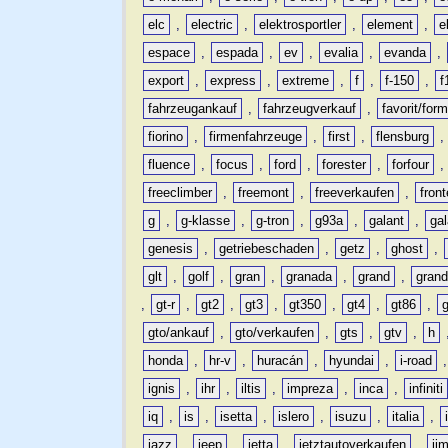
elc
,
electric
,
elektrosportler
,
element
,
e
espace
,
espada
,
ev
,
evalia
,
evanda
,
export
,
express
,
extreme
,
f
,
f-150
,
f
fahrzeugankauf
,
fahrzeugverkauf
,
favorit/for
fiorino
,
firmenfahrzeuge
,
first
,
flensburg
fluence
,
focus
,
ford
,
forester
,
forfour
freeclimber
,
freemont
,
freeverkaufen
,
front
g
,
g-klasse
,
g-tron
,
g93a
,
galant
,
ga
genesis
,
getriebeschaden
,
getz
,
ghost
,
glt
,
golf
,
gran
,
granada
,
grand
,
gran
,
gt-r
,
gt2
,
gt3
,
gt350
,
gt4
,
gt86
,
gto/ankauf
,
gto/verkaufen
,
gts
,
gtv
,
h
honda
,
hr-v
,
huracán
,
hyundai
,
i-road
ignis
,
ihr
,
iltis
,
impreza
,
inca
,
infiniti
iq
,
is
,
isetta
,
islero
,
isuzu
,
italia
,
jazz
,
jeep
,
jetta
,
jetztautoverkaufen
,
ji