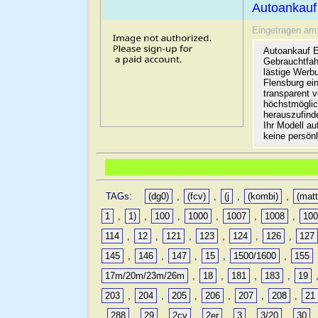
Autoankauf
Eingetragen am
Autoankauf E
Gebrauchtfah
lästige Werb
Flensburg ein
transparent 
höchstmöglic
herauszufinde
Ihr Modell a
keine persön
TAGs:
(dg0)
,
(fcv)
,
(j
,
(kombi)
,
(matt
1
,
1)
,
100
,
1000
,
1007
,
1008
,
10
114
,
12
,
121
,
123
,
124
,
126
,
127
145
,
146
,
147
,
15
,
1500/1600
,
155
17m/20m/23m/26m
,
18
,
181
,
183
,
19
203
,
204
,
205
,
206
,
207
,
208
,
21
,
288
,
29
,
2cv
,
2er
,
3
,
3/20
,
30