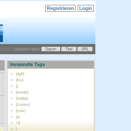
Registrieren
Login
Sortieren nach:
Datum
Titel
URL
Verwandte Tags
+
(dg0)
+
(fcv)
+
(j
+
(kombi)
+
(matta)
+
(t-cross)
+
(t-roc)
+
(w
+
+2
+
/