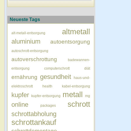
Neueste Tags
altmetall
alt-metall-entsorgung
aluminium
autoentsorgung
autoschrott-entsorgung
autoverschrottung
badewannen-
entsorgung
computerschrott
diät
gesundheit
ernährung
haus-und-
elektroschrott
health
kabel-entsorgung
metall
kupfer
kupfer-entsorgung
mg
schrott
online
packages
schrottabholung
schrottankauf
schrottdemontage