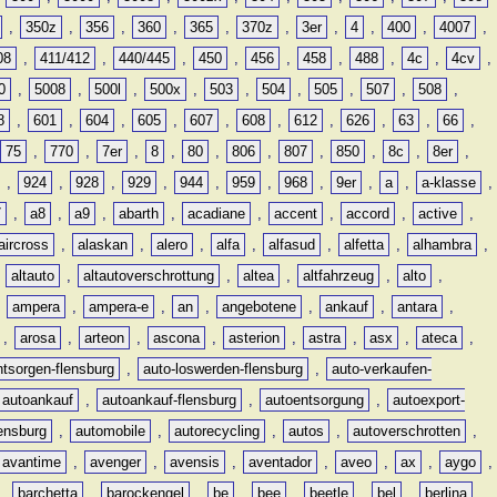
,
350z
,
356
,
360
,
365
,
370z
,
3er
,
4
,
400
,
4007
,
08
,
411/412
,
440/445
,
450
,
456
,
458
,
488
,
4c
,
4cv
,
0
,
5008
,
500l
,
500x
,
503
,
504
,
505
,
507
,
508
,
8
,
601
,
604
,
605
,
607
,
608
,
612
,
626
,
63
,
66
,
75
,
770
,
7er
,
8
,
80
,
806
,
807
,
850
,
8c
,
8er
,
,
924
,
928
,
929
,
944
,
959
,
968
,
9er
,
a
,
a-klasse
,
7
,
a8
,
a9
,
abarth
,
acadiane
,
accent
,
accord
,
active
,
aircross
,
alaskan
,
alero
,
alfa
,
alfasud
,
alfetta
,
alhambra
,
,
altauto
,
altautoverschrottung
,
altea
,
altfahrzeug
,
alto
,
,
ampera
,
ampera-e
,
an
,
angebotene
,
ankauf
,
antara
,
,
arosa
,
arteon
,
ascona
,
asterion
,
astra
,
asx
,
ateca
,
ntsorgen-flensburg
,
auto-loswerden-flensburg
,
auto-verkaufen-
autoankauf
,
autoankauf-flensburg
,
autoentsorgung
,
autoexport-
lensburg
,
automobile
,
autorecycling
,
autos
,
autoverschrotten
,
avantime
,
avenger
,
avensis
,
aventador
,
aveo
,
ax
,
aygo
,
,
barchetta
,
barockengel
,
be
,
bee
,
beetle
,
bel
,
berlina
,