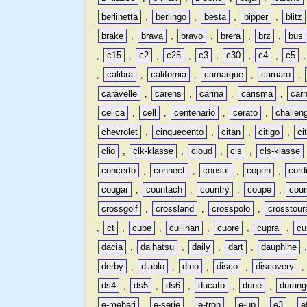
berlinetta
,
berlingo
,
besta
,
bipper
,
blitz
brake
,
brava
,
bravo
,
brera
,
brz
,
bus
,
c15
,
c2
,
c25
,
c3
,
c30
,
c4
,
c5
,
calibra
,
california
,
camargue
,
camaro
,
caravelle
,
carens
,
carina
,
carisma
,
carn
celica
,
cell
,
centenario
,
cerato
,
challen
chevrolet
,
cinquecento
,
citan
,
citigo
,
ci
clio
,
clk-klasse
,
cloud
,
cls
,
cls-klasse
concerto
,
connect
,
consul
,
copen
,
cord
cougar
,
countach
,
country
,
coupé
,
cour
crossgolf
,
crossland
,
crosspolo
,
crosstour
,
ct
,
cube
,
cullinan
,
cuore
,
cupra
,
cu
dacia
,
daihatsu
,
daily
,
dart
,
dauphine
derby
,
diablo
,
dino
,
disco
,
discovery
ds4
,
ds5
,
ds6
,
ducato
,
dune
,
durang
e-mehari
,
e-serie
,
e-tron
,
e-up
,
e3
,
e