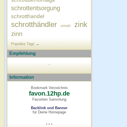
schrottentsorgung
schrotthandel
schrotthändler
zink
umrah
zinn
Populäre Tags
→
Empfehlung
...
Information
Bookmark Verzeichnis
favon.12hp.de
Favoriten Sammlung
Backlink und Banner
für Deine Homepage
* * *