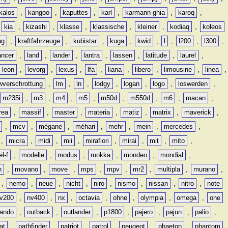
kalos
,
kangoo
,
kaputtes
,
karl
,
karmann-ghia
,
karoq
,
,
kia
,
kizashi
,
klasse
,
klassische
,
kleiner
,
kodiaq
,
koleos
ug
,
kraftfahrzeuge
,
kubistar
,
kuga
,
kwid
,
l
,
l200
,
l300
,
ancer
,
land
,
lander
,
lantra
,
lassen
,
latitude
,
laurel
,
leon
,
levorg
,
lexus
,
lfa
,
liana
,
libero
,
limousine
,
linea
,
wverschrottung
,
lm
,
ln
,
lodgy
,
logan
,
logo
,
loswerden
,
m235i
,
m3
,
m4
,
m5
,
m50d
,
m550d
,
m6
,
macan
,
rea
,
massif
,
master
,
materia
,
matiz
,
matrix
,
maverick
,
,
mcv
,
mégane
,
méhari
,
mehr
,
mein
,
mercedes
,
,
micra
,
midi
,
mii
,
mirafiori
,
mirai
,
mit
,
mito
,
l-f
,
modelle
,
modus
,
mokka
,
mondeo
,
mondial
,
n
,
movano
,
move
,
mps
,
mpv
,
mr2
,
multipla
,
murano
,
,
nemo
,
neue
,
nicht
,
niro
,
nismo
,
nissan
,
nitro
,
note
v200
,
nv400
,
nx
,
octavia
,
ohne
,
olympia
,
omega
,
one
lando
,
outback
,
outlander
,
p1800
,
pajero
,
pajun
,
palio
,
at
,
pathfinder
,
patriot
,
patrol
,
peugeot
,
phaeton
,
phantom