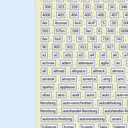
,
309
,
323
,
328
,
33
,
330
,
34
,
348
4008
,
403
,
404
,
405
,
406
,
407
,
4
4er
,
4runner
,
4x4
,
4x4²
,
5
,
50
,
50
550
,
575m
,
599
,
5er
,
6
,
600
,
600
6er
,
6x6
,
7
,
70
,
700
,
718
,
742
,
90
,
900
,
911
,
912
,
914
,
917
,
918
a1
,
a2
,
a2q
,
a3
,
a4
,
a5
,
a6
,
a
activee
,
adam
,
adenauer
,
agila
,
air
,
all
,
allroad
,
allspace
,
alltrack
,
almera
amarok
,
amazon
,
america
,
amg
,
ami
aperta
,
applause
,
arena
,
argenta
,
arna
atlas
,
atos
,
audi
,
auris
,
auto
,
auto-e
flensburg
,
auto-verschrotten
,
autoabholung
,
flensburg
,
autohandel-flensburg
,
autohändler-f
autoverschrottung
,
autoverwertung
,
avant
,
b-klasse
,
b-max
,
b-serie
,
baja
,
baleno