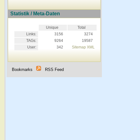
Statistik / Meta-Daten
Unique
Total
Links:
3156
3274
TAGs:
9264
19587
User:
342
Sitemap XML
Bookmarks
RSS Feed