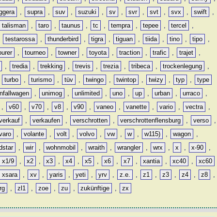
ggera
,
supra
,
suv
,
suzuki
,
sv
,
svr
,
svt
,
svx
,
swift
,
talisman
,
taro
,
taunus
,
tc
,
tempra
,
tepee
,
tercel
,
,
testarossa
,
thunderbird
,
tigra
,
tiguan
,
tiida
,
tino
,
tipo
,
ourer
,
tourneo
,
towner
,
toyota
,
traction
,
trafic
,
trajet
,
,
tredia
,
trekking
,
trevis
,
trezia
,
tribeca
,
trockenlegung
,
,
turbo
,
turismo
,
tüv
,
twingo
,
twintop
,
twizy
,
typ
,
type
nfallwagen
,
unimog
,
unlimited
,
uno
,
up
,
urban
,
urraco
,
,
v60
,
v70
,
v8
,
v90
,
vaneo
,
vanette
,
vario
,
vectra
,
verkauf
,
verkaufen
,
verschrotten
,
verschrottenflensburg
,
verso
,
varo
,
volante
,
volt
,
volvo
,
vw
,
w
,
w115)
,
wagon
,
dstar
,
wir
,
wohnmobil
,
wraith
,
wrangler
,
wrx
,
x
,
x-90
,
x1/9
,
x2
,
x3
,
x4
,
x5
,
x6
,
x7
,
xantia
,
xc40
,
xc60
xsara
,
xv
,
yaris
,
yeti
,
yrv
,
z.e.
,
z1
,
z3
,
z4
,
z8
,
rg
,
zl1
,
zoe
,
zu
,
zukünftige
,
zx