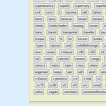
superamerica
,
superb
,
supercarry
,
superle
sx4
,
sz/rz
,
t
,
tacoma
,
taft
,
tahoe
,
terios
,
terra
,
terracan
,
terrain
,
terrano
toledo
,
totalschaden
,
touareg
,
touran
,
t
trans
,
transit
,
transporter
,
traveller
,
trax
trooper
,
trs
,
tt
,
tts
,
tucson
,
tundra
,
type-r
,
ulysse
,
und
,
unfallfahrzeuge
,
u
urus
,
urvan
,
v-klasse
,
v40
,
v50
,
v6
vel
,
velar
,
veloster
,
veneno
,
venga
,
verso-s
,
viano
,
viper
,
visa
,
vitara
,
vi
wagoneer
,
wasp
,
wer
,
will
,
wind
,
win
x-klasse
,
x-perience
,
x-tr
,
x-trail
,
x1
,
,
xc70
,
xc90
,
xl1
,
xl3
,
xm
,
xmod
,
zafira
,
zagato
,
zerstören
,
zerstörenflensbu