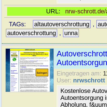
URL:
nrw-schrott.de
TAGs:
altautoverschrottung
,
aut
autoverschrottung
,
unna
Autoverschrott
Autoentsorgun
Eingetragen am:
1
User:
nrwschrott
Kostenlose Autov
Autoentsorgung i
Abholung, f&uum