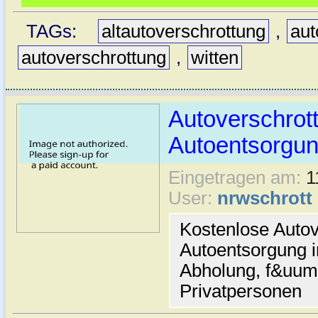
TAGs:
altautoverschrottung
,
aut
autoverschrottung
,
witten
Autoverschrot
Autoentsorgun
Eingetragen am:
1
User:
nrwschrott
Kostenlose Autov
Autoentsorgung i
Abholung, f&uum
Privatpersonen