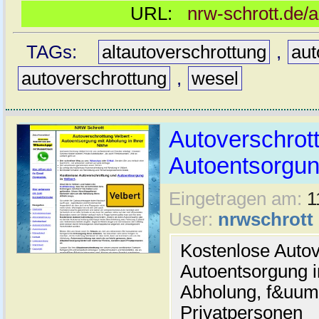
URL:
nrw-schrott.de/
TAGs:
altautoverschrottung
,
aut
autoverschrottung
,
wesel
Autoverschrott
Autoentsorgung
Eingetragen am:
1
User:
nrwschrott
Kostenlose Autov
Autoentsorgung in
Abholung, f&uum
Privatpersonen