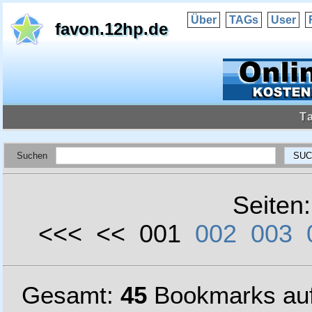
Über
TAGs
User
favon.12hp.de
T
Suchen
Seiten
<<< << 001
002
003
Gesamt:
45
Bookmarks au