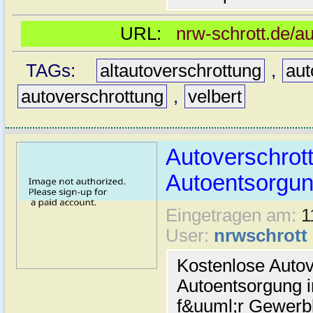
URL:
nrw-schrott.de/au
TAGs:
altautoverschrottung
,
aut
autoverschrottung
,
velbert
Autoverschrot
Autoentsorgun
Eingetragen am:
1
User:
nrwschrott
Kostenlose Autov
Autoentsorgung i
f&uuml;r Gewerbl