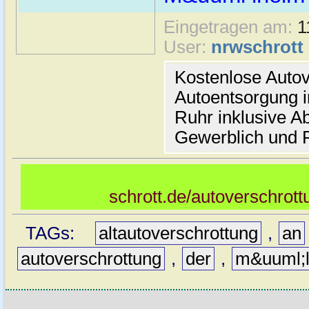
Eingetragen am:
1
User:
nrwschrott
Kostenlose Autov
Autoentsorgung 
Ruhr inklusive A
Gewerblich und 
schrott.de/autoverschrot
TAGs:
altautoverschrottung
,
an
autoverschrottung
,
der
,
m&uuml;