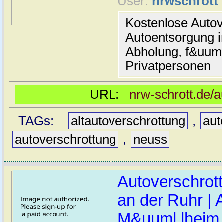
User:
nrwschrott
Kostenlose Autov
Autoentsorgung i
Abholung, f&uum
Privatpersonen
URL:
nrw-schrott.de/
TAGs:
altautoverschrottung
,
aut
autoverschrottung
,
neuss
Autoverschrot
an der Ruhr | 
M&uuml lheim