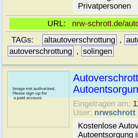
Privatpersonen
URL:
nrw-schrott.de/aut
TAGs:
altautoverschrottung
,
aut
autoverschrottung
,
solingen
Autoverschrot
Autoentsorgun
Eingetragen am:
1
User:
nrwschrott
Kostenlose Autov
Autoentsorgung i