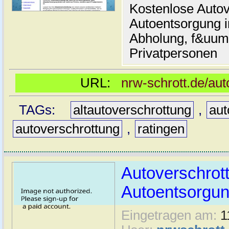
Kostenlose Autov
Autoentsorgung i
Abholung, f&uum
Privatpersonen
URL:
nrw-schrott.de/aut
TAGs:
altautoverschrottung
,
aut
autoverschrottung
,
ratingen
Autoverschrot
Autoentsorgun
Eingetragen am:
1