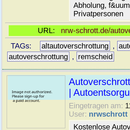
Abholung, f&uum
Privatpersonen
URL:
nrw-schrott.de/autov
TAGs:
altautoverschrottung
,
aut
autoverschrottung
,
remscheid
Autoverschrot
| Autoentsorg
Eingetragen am:
1
User:
nrwschrott
Kostenlose Autov