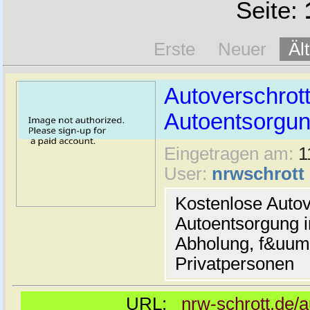
Seite:
Erste
Neuer
Äl
Autoverschrott
Autoentsorgun
Eingetragen am:
1
User:
nrwschrott
Kostenlose Autov
Autoentsorgung i
Abholung, f&uum
Privatpersonen
URL:
nrw-schrott.de/a