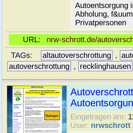
Autoentsorgung i
Abholung, f&uum
Privatpersonen
URL:
nrw-schrott.de/autoversc
TAGs:
altautoverschrottung
,
aut
autoverschrottung
,
recklinghausen
Autoverschrot
Autoentsorgun
Eingetragen am:
1
User:
nrwschrott